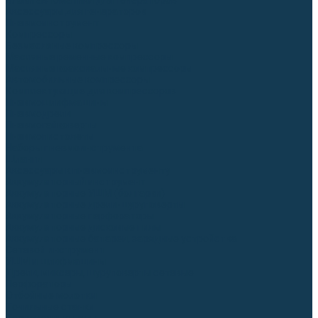
Блоки автоматики для генераторов
Аксессуары для генераторов
Пневмоинструмент
Компрессоры
Безмасляные компрессоры
Масляные ременные компрессоры
Масляные коаксиальные компрессоры
Автомобильные компрессоры
Комплектующие для компрессоров
Пневмошлифмашины
Пневмодрели
Пневмогайковерты
Пневмопистолеты
Наборы пневмоинструмента
Шланги
Аксессуары к пневмоинструменту
Аккумуляторный инструмент
Аккумуляторные УШМ (болгарки)
Аккумуляторные дрели-шуруповерты
Аккумуляторные перфораторы
Аккумуляторные дисковые пилы
Аккумуляторные батареи, зарядные устройства
Сетевой инструмент
УШМ и шлифмашины
Дрели, миксеры, шуруповерты сетевые
Перфораторы
Отбойные молотки
Точильные станки