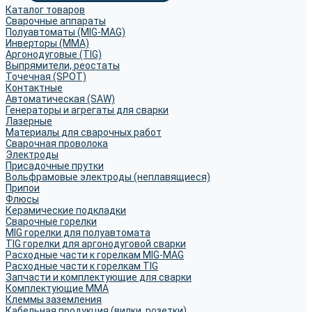
Каталог товаров
Сварочные аппараты
Полуавтоматы (MIG-MAG)
Инверторы (MMA)
Аргонодуговые (TIG)
Выпрямители, реостаты
Точечная (SPOT)
Контактные
Автоматическая (SAW)
Генераторы и агрегаты для сварки
Лазерные
Материалы для сварочных работ
Сварочная проволока
Электроды
Присадочные прутки
Вольфрамовые электроды (неплавящиеся)
Припои
Флюсы
Керамические подкладки
Сварочные горелки
MIG горелки для полуавтомата
TIG горелки для аргонодуговой сварки
Расходные части к горелкам MIG-MAG
Расходные части к горелкам TIG
Запчасти и комплектующие для сварки
Комплектующие ММА
Клеммы заземления
Кабельная продукция (вилки, розетки)