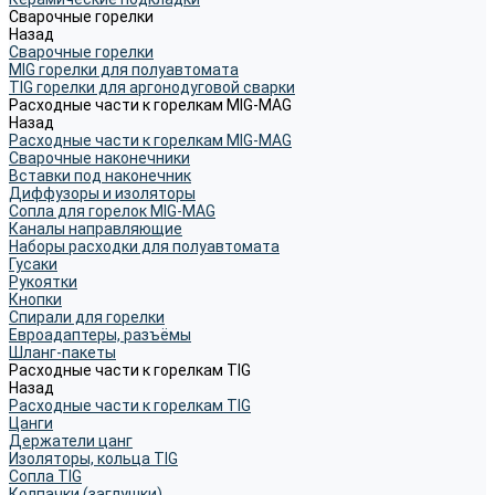
Сварочные горелки
Назад
Сварочные горелки
MIG горелки для полуавтомата
TIG горелки для аргонодуговой сварки
Расходные части к горелкам MIG-MAG
Назад
Расходные части к горелкам MIG-MAG
Сварочные наконечники
Вставки под наконечник
Диффузоры и изоляторы
Сопла для горелок MIG-MAG
Каналы направляющие
Наборы расходки для полуавтомата
Гусаки
Рукоятки
Кнопки
Спирали для горелки
Евроадаптеры, разъёмы
Шланг-пакеты
Расходные части к горелкам TIG
Назад
Расходные части к горелкам TIG
Цанги
Держатели цанг
Изоляторы, кольца TIG
Сопла TIG
Колпачки (заглушки)