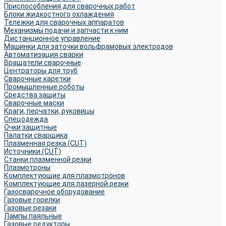
Приспособления для сварочных работ
Блоки жидкостного охлаждения
Тележки для сварочных аппаратов
Механизмы подачи и запчасти к ним
Дистанционное управление
Машинки для заточки вольфрамовых электродов
Автоматизация сварки
Вращатели сварочные
Центраторы для труб
Сварочные каретки
Промышленные роботы
Средства защиты
Сварочные маски
Краги, перчатки, руковицы
Спецодежда
Очки защитные
Палатки сварщика
Плазменная резка (CUT)
Источники (CUT)
Станки плазменной резки
Плазмотроны
Комплектующие для плазмотронов
Комплектующие для лазерной резки
Газосварочное оборудование
Газовые горелки
Газовые резаки
Лампы паяльные
Газовые редукторы