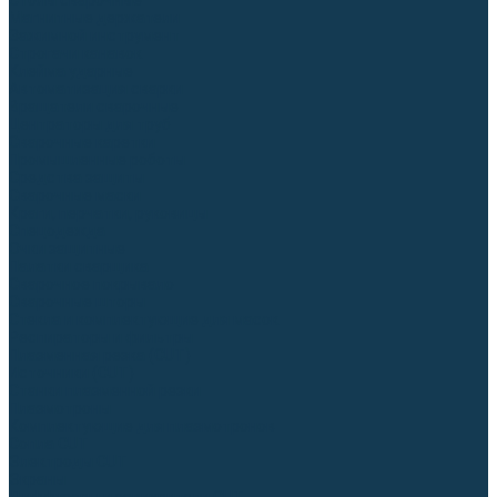
Столы сварочные
Магнитные держатели
Зажимной инструмент
Строгачи канавок
Клейма ударные
Автоматизация сварки
Вращатели сварочные
Центраторы для труб
Сварочные каретки
Промышленные роботы
Средства защиты
Сварочные маски
Краги, перчатки, руковицы
Спецодежда
Очки защитные
Палатки сварщика
Сварочное покрывало
Сварочные шторы
Стекла и комплектующие для масок
Респираторы и фильтры
Плазменная резка (CUT)
Источники (CUT)
Станки плазменной резки
Плазмотроны
Комплектующие для плазмотронов
Сопла CUT
Электроды CUT
Экраны