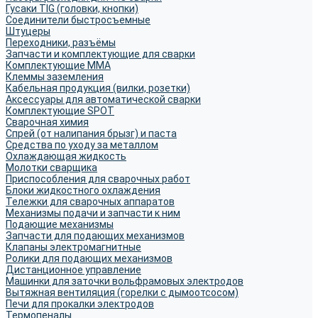
Гусаки TIG (головки, кнопки)
Соединители быстросъемные
Штуцеры
Переходники, разъёмы
Запчасти и комплектующие для сварки
Комплектующие ММА
Клеммы заземления
Кабельная продукция (вилки, розетки)
Аксессуары для автоматической сварки
Комплектующие SPOT
Сварочная химия
Спрей (от налипания брызг) и паста
Средства по уходу за металлом
Охлаждающая жидкость
Молотки сварщика
Приспособления для сварочных работ
Блоки жидкостного охлаждения
Тележки для сварочных аппаратов
Механизмы подачи и запчасти к ним
Подающие механизмы
Запчасти для подающих механизмов
Клапаны электромагнитные
Ролики для подающих механизмов
Дистанционное управление
Машинки для заточки вольфрамовых электродов
Вытяжная вентиляция (горелки с дымоотсосом)
Печи для прокалки электродов
Термопеналы