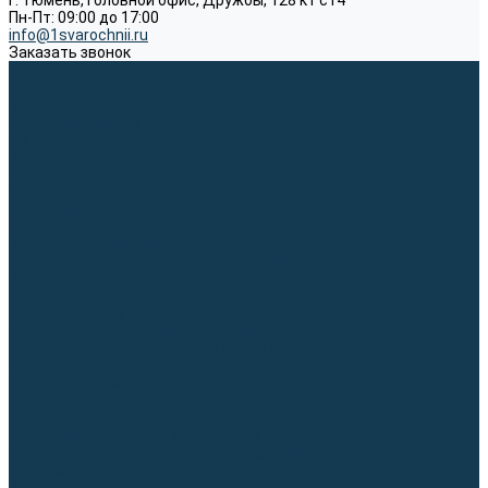
г. Тюмень, Головной офис, Дружбы, 128 к1 ст4
Пн-Пт: 09:00 до 17:00
info@1svarochnii.ru
Заказать звонок
Каталог товаров
Сварочные аппараты
Полуавтоматы (MIG-MAG)
Инверторы (MMA)
Аргонодуговые (TIG)
Выпрямители, реостаты
Точечная (SPOT)
Материалы для сварочных работ
Сварочная проволока
Электроды
Присадочные прутки
Вольфрамовые электроды (неплавящиеся)
Припои
Сварочные горелки
MIG горелки для полуавтомата
TIG горелки для аргонодуговой сварки
Расходные части к горелкам MIG-MAG
Расходные части к горелкам TIG
Запчасти и комплектующие для сварки
Комплектующие ММА
Клеммы заземления
Кабельная продукция (вилки, розетки)
Аксессуары для автоматической сварки
Комплектующие SPOT