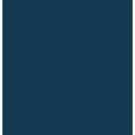
Для СПЕЦ. сталей и сплавов
Вольфрамовые электроды (неплавящиеся)
Припои
Флюсы
Керамические подкладки
Сварочные горелки
MIG горелки для полуавтомата
TIG горелки для аргонодуговой сварки
Расходные части к горелкам MIG-MAG
Сварочные наконечники
Вставки под наконечник
Диффузоры и изоляторы
Сопла для горелок MIG-MAG
Каналы направляющие
Наборы расходки для полуавтомата
Гусаки
Рукоятки
Кнопки
Спирали для горелки
Евроадаптеры, разъёмы
Шланг-пакеты
Расходные части к горелкам TIG
Цанги
Держатели цанг
Изоляторы, кольца TIG
Сопла TIG
Колпачки (заглушки)
Наборы расходки для TIG сварки