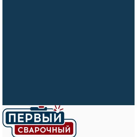
Ленты абразивные (для шлифмашин)
Корончатые сверла и штифты
Твёрдосплавные борфрезы
Щетки технические, щетки-крацовки
Резьбонарезной инструмент
Сверла, коронки и буры
Полировальные материалы
Полировальные круги
Войлочные полировальные круги
Фетровые полировальные круги
Муслиновые полировальные круги
Cизалевые полировальные круги
Полировальные головки
Полировальные валики
Щётки для чистки кругов
Полировальные пасты
Наборы для обработки (полировки)
Сварочные аппараты
Материалы для сварки
Плазменная резка (CUT)
Средства защиты
Газосварочное оборудование