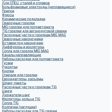
Для СПЕЦ. сталей и сплавов
Вольфрамовые электроды (неплавящиеся)
Припои
Флюсы
Керамические подкладки
Сварочные горелки
MIG горелки для полуавтомата
TIG горелки для аргонодуговой сварки
Расходные части к горелкам MIG-MAG
Сварочные наконечники
Вставки под наконечник
Диффузоры и изоляторы
Сопла для горелок MIG-MAG
Каналы направляющие
Наборы расходки для полуавтомата
Гусаки
Рукоятки
Кнопки
Спирали для горелки
Евроадаптеры, разъёмы
Шланг-пакеты
Расходные части к горелкам TIG
Цанги
Держатели цанг
Изоляторы, кольца TIG
Сопла TIG
Колпачки (заглушки)
Наборы расходки для TIG сварки