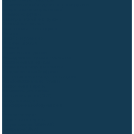
Регуляторы расхода газа
Строительное оборудование и инструмент
Генераторы (электростанции)
Пневмоинструмент
Аккумуляторный инструмент
Сетевой инструмент
Измерительный инструмент
Рулетки
Линейки и угольники
Штангенциркули
Угломеры
Строительные уровни
Расходные материалы и оснастка
Абразивные материалы
Корончатые сверла и штифты
Твёрдосплавные борфрезы
Щетки технические, щетки-крацовки
Резьбонарезной инструмент
Сварочные аппараты
Материалы для сварки
Плазменная резка (CUT)
Средства защиты
Газосварочное оборудование
...
Каталог товаров
Сварочные аппараты
Полуавтоматы (MIG-MAG)
Инверторы (MMA)