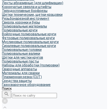
Ленты абразивные (для шлифмашин)
Корончатые сверла и штифты
Твёрдосплавные борфрезы
Щетки технические, щетки-крацовки
Резьбонарезной инструмент
Сверла, коронки и буры
Полировальные материалы
Полировальные круги
Войлочные полировальные круги
Фетровые полировальные круги
Муслиновые полировальные круги
Cизалевые полировальные круги
Полировальные головки
Полировальные валики
Щётки для чистки кругов
Полировальные пасты
Наборы для обработки (полировки)
Сварочные аппараты
Материалы для сварки
Плазменная резка (CUT)
Средства защиты
Газосварочное оборудование
Поиск