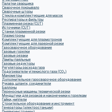
Палатки сварщика
Сварочное покрывало
Сварочные шторы
Стекла и комплектующие для масок
Респираторы и фильтры
Плазменная резка (CUT)
Источники (CUT)
Станки плазменной резки
Плазмотроны
Комплектующие для плазмотронов
Комплектующие для лазерной резки
Газосварочное оборудование
Газовые горелки
Газовые резаки
Лампы паяльные
Газовые редукторы
Регуляторы расхода газа
Подогреватели углекислого газа (CO₂)
Манометры
Дополнительное газосварочное оборудование
Рукава, шланги, соединители
Баллоны
Переносные машины термической резки
Мундштуки для резаков и наконечники к горелкам
Гайки, ниппели
Строительное оборудование и инструмент
Генераторы (электростанции)
Пневмоинструмент