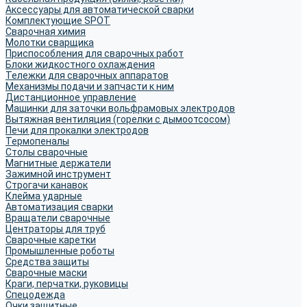
Аксессуары для автоматической сварки
Комплектующие SPOT
Сварочная химия
Молотки сварщика
Приспособления для сварочных работ
Блоки жидкостного охлаждения
Тележки для сварочных аппаратов
Механизмы подачи и запчасти к ним
Дистанционное управление
Машинки для заточки вольфрамовых электродов
Вытяжная вентиляция (горелки с дымоотсосом)
Печи для прокалки электродов
Термопеналы
Столы сварочные
Магнитные держатели
Зажимной инструмент
Строгачи канавок
Клейма ударные
Автоматизация сварки
Вращатели сварочные
Центраторы для труб
Сварочные каретки
Промышленные роботы
Средства защиты
Сварочные маски
Краги, перчатки, руковицы
Спецодежда
Очки защитные