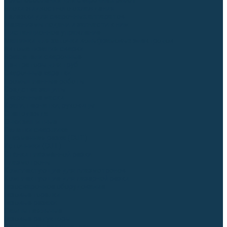
Приспособления для сварочных работ
Блоки жидкостного охлаждения
Тележки для сварочных аппаратов
Механизмы подачи и запчасти к ним
Дистанционное управление
Машинки для заточки вольфрамовых электродов
Автоматизация сварки
Вращатели сварочные
Центраторы для труб
Сварочные каретки
Промышленные роботы
Средства защиты
Сварочные маски
Краги, перчатки, руковицы
Спецодежда
Очки защитные
Палатки сварщика
Плазменная резка (CUT)
Источники (CUT)
Станки плазменной резки
Плазмотроны
Комплектующие для плазмотронов
Комплектующие для лазерной резки
Газосварочное оборудование
Газовые горелки
Газовые резаки
Лампы паяльные
Газовые редукторы