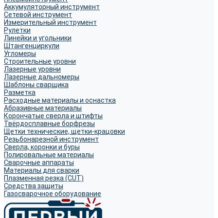
Аккумуляторный инструмент
Сетевой инструмент
Измерительный инструмент
Рулетки
Линейки и угольники
Штангенциркули
Угломеры
Строительные уровни
Лазерные уровни
Лазерные дальномеры
Шаблоны сварщика
Разметка
Расходные материалы и оснастка
Абразивные материалы
Корончатые сверла и штифты
Твёрдосплавные борфрезы
Щетки технические, щетки-крацовки
Резьбонарезной инструмент
Сверла, коронки и буры
Полировальные материалы
Сварочные аппараты
Материалы для сварки
Плазменная резка (CUT)
Средства защиты
Газосварочное оборудование