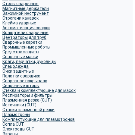
Столы сварочные
Магнитные держатели
Зажимной инструмент
Строгачи канавок
Клейма ударные
Автоматизация сварки
Вращатели сварочные
Центраторы для труб
Сварочные каретки
Промышленные роботы
Средства защиты
Сварочные маски
Краги, перчатки, руковицы
Спецодежда
Очки защитные
Палатки сварщика
Сварочное покрывало
Сварочные шторы
Стекла и комплектующие для масок
Респираторы и фильтры
Плазменная резка (CUT)
Источники (CUT)
Станки плазменной резки
Плазмотроны
Комплектующие для плазмотронов
Сопла CUT
Электроды CUT
Экраны