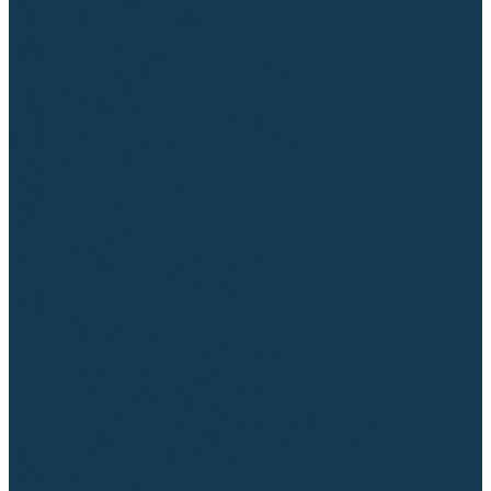
Гусаки TIG (головки, кнопки)
Соединители быстросъемные
Штуцеры
Переходники, разъёмы
Запчасти и комплектующие для сварки
Комплектующие ММА
Клеммы заземления
Кабельная продукция (вилки, розетки)
Аксессуары для автоматической сварки
Комплектующие SPOT
Сварочная химия
Спрей (от налипания брызг) и паста
Средства по уходу за металлом
Охлаждающая жидкость
Молотки сварщика
Приспособления для сварочных работ
Блоки жидкостного охлаждения
Тележки для сварочных аппаратов
Механизмы подачи и запчасти к ним
Подающие механизмы
Запчасти для подающих механизмов
Клапаны электромагнитные
Ролики для подающих механизмов
Дистанционное управление
Машинки для заточки вольфрамовых электродов
Вытяжная вентиляция (горелки с дымоотсосом)
Печи для прокалки электродов
Термопеналы