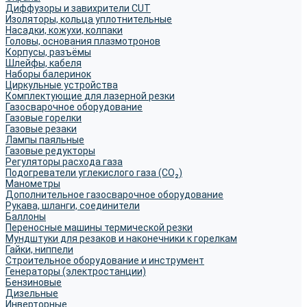
Диффузоры и завихрители CUT
Изоляторы, кольца уплотнительные
Насадки, кожухи, колпаки
Головы, основания плазмотронов
Корпусы, разъёмы
Шлейфы, кабеля
Наборы балеринок
Циркульные устройства
Комплектующие для лазерной резки
Газосварочное оборудование
Газовые горелки
Газовые резаки
Лампы паяльные
Газовые редукторы
Регуляторы расхода газа
Подогреватели углекислого газа (CO₂)
Манометры
Дополнительное газосварочное оборудование
Рукава, шланги, соединители
Баллоны
Переносные машины термической резки
Мундштуки для резаков и наконечники к горелкам
Гайки, ниппели
Строительное оборудование и инструмент
Генераторы (электростанции)
Бензиновые
Дизельные
Инверторные