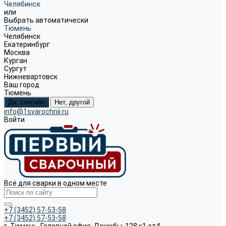
Челябинск
или
Выбрать автоматически
Тюмень
Челябинск
Екатеринбург
Москва
Курган
Сургут
Нижневартовск
Ваш город
Тюмень
Да, спасибо
Нет, другой
info@1svarochnii.ru
Войти
Всё для сварки в одном месте
+7 (3452) 57-53-58
+7 (3452) 57-53-58