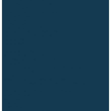
Диффузоры и завихрители CUT
Изоляторы, кольца уплотнительные
Насадки, кожухи, колпаки
Головы, основания плазмотронов
Корпусы, разъёмы
Шлейфы, кабеля
Наборы балеринок
Циркульные устройства
Комплектующие для лазерной резки
Газосварочное оборудование
Газовые горелки
Газовые резаки
Лампы паяльные
Газовые редукторы
Регуляторы расхода газа
Подогреватели углекислого газа (CO₂)
Манометры
Дополнительное газосварочное оборудование
Рукава, шланги, соединители
Баллоны
Переносные машины термической резки
Мундштуки для резаков и наконечники к горелкам
Гайки, ниппели
Строительное оборудование и инструмент
Генераторы (электростанции)
Бензиновые
Дизельные
Инверторные