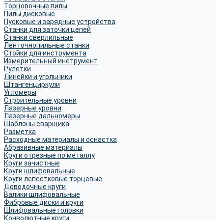
Торцовочные пилы
Пилы дисковые
Пусковые и зарядные устройства
Станки для заточки цепей
Станки сверлильные
Ленточнопильные станки
Стойки для инструмента
Измерительный инструмент
Рулетки
Линейки и угольники
Штангенциркули
Угломеры
Строительные уровни
Лазерные уровни
Лазерные дальномеры
Шаблоны сварщика
Разметка
Расходные материалы и оснастка
Абразивные материалы
Круги отрезные по металлу
Круги зачистные
Круги шлифовальные
Круги лепестковые торцевые
Доводочные круги
Валики шлифовальные
Фибровые диски и круги
Шлифовальные головки
Конволютные круги