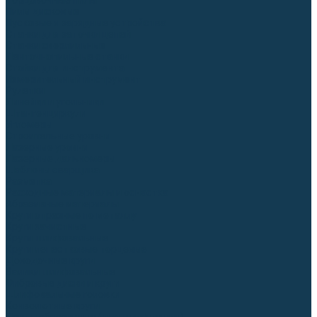
Торцовочные пилы
Пилы дисковые
Пусковые и зарядные устройства
Станки для заточки цепей
Станки сверлильные
Ленточнопильные станки
Стойки для инструмента
Измерительный инструмент
Рулетки
Линейки и угольники
Штангенциркули
Угломеры
Строительные уровни
Лазерные уровни
Лазерные дальномеры
Шаблоны сварщика
Разметка
Расходные материалы и оснастка
Абразивные материалы
Круги отрезные по металлу
Круги зачистные
Круги шлифовальные
Круги лепестковые торцевые
Доводочные круги
Валики шлифовальные
Фибровые диски и круги
Шлифовальные головки
Конволютные круги