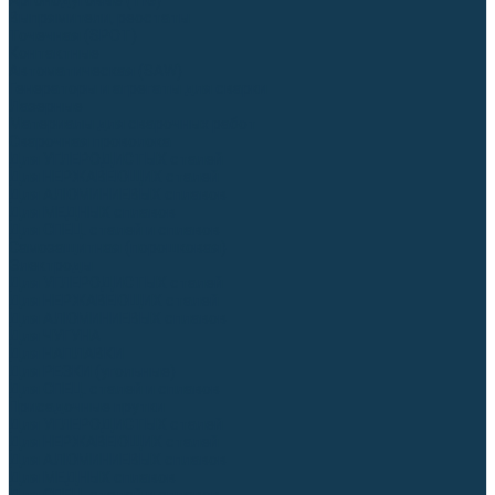
Аргонодуговые (TIG)
Выпрямители, реостаты
Точечная (SPOT)
Контактные
Автоматическая (SAW)
Генераторы и агрегаты для сварки
Лазерные
Материалы для сварочных работ
Сварочная проволока
Для УГЛЕРОДИСТЫХ сталей
Для НЕРЖАВЕЮЩИХ сталей
Для АЛЮМИНИЕВЫХ сплавов
Для МЕДНЫХ сплавов
Для СПЕЦ. сталей и сплавов
Самозащитная (порошковая)
Электроды
Для УГЛЕРОДИСТЫХ сталей
Для НЕРЖАВЕЮЩИХ сталей
Для АЛЮМИНИЕВЫХ сплавов
Для ЧУГУНА
Для НАПЛАВКИ
Для РЕЗКИ (угольные)
Для СПЕЦ. сталей и сплавов
Присадочные прутки
Для УГЛЕРОДИСТЫХ сталей
Для НЕРЖАВЕЮЩИХ сталей
Для АЛЮМИНИЕВЫХ сплавов
Для МЕДНЫХ сплавов