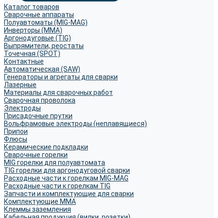
Каталог товаров
Сварочные аппараты
Полуавтоматы (MIG-MAG)
Инверторы (MMA)
Аргонодуговые (TIG)
Выпрямители, реостаты
Точечная (SPOT)
Контактные
Автоматическая (SAW)
Генераторы и агрегаты для сварки
Лазерные
Материалы для сварочных работ
Сварочная проволока
Электроды
Присадочные прутки
Вольфрамовые электроды (неплавящиеся)
Припои
Флюсы
Керамические подкладки
Сварочные горелки
MIG горелки для полуавтомата
TIG горелки для аргонодуговой сварки
Расходные части к горелкам MIG-MAG
Расходные части к горелкам TIG
Запчасти и комплектующие для сварки
Комплектующие ММА
Клеммы заземления
Кабельная продукция (вилки, розетки)