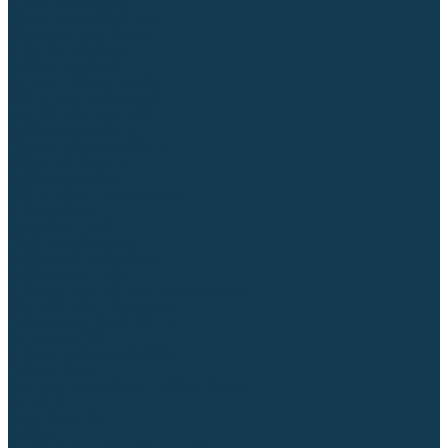
Столы сварочные
Магнитные держатели
Зажимной инструмент
Строгачи канавок
Клейма ударные
Автоматизация сварки
Вращатели сварочные
Центраторы для труб
Сварочные каретки
Промышленные роботы
Средства защиты
Сварочные маски
Краги, перчатки, руковицы
Спецодежда
Очки защитные
Палатки сварщика
Сварочное покрывало
Сварочные шторы
Стекла и комплектующие для масок
Респираторы и фильтры
Плазменная резка (CUT)
Источники (CUT)
Станки плазменной резки
Плазмотроны
Комплектующие для плазмотронов
Сопла CUT
Электроды CUT
Экраны