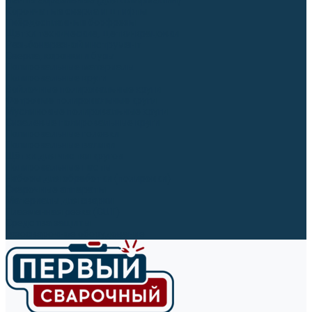
Ленты абразивные (для шлифмашин)
Корончатые сверла и штифты
Твёрдосплавные борфрезы
Щетки технические, щетки-крацовки
Резьбонарезной инструмент
Сверла, коронки и буры
Полировальные материалы
Полировальные круги
Войлочные полировальные круги
Фетровые полировальные круги
Муслиновые полировальные круги
Cизалевые полировальные круги
Полировальные головки
Полировальные валики
Щётки для чистки кругов
Полировальные пасты
Наборы для обработки (полировки)
Сварочные аппараты
Материалы для сварки
Плазменная резка (CUT)
Средства защиты
Газосварочное оборудование