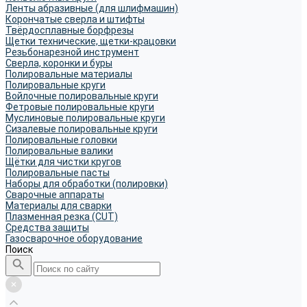
Ленты абразивные (для шлифмашин)
Корончатые сверла и штифты
Твёрдосплавные борфрезы
Щетки технические, щетки-крацовки
Резьбонарезной инструмент
Сверла, коронки и буры
Полировальные материалы
Полировальные круги
Войлочные полировальные круги
Фетровые полировальные круги
Муслиновые полировальные круги
Cизалевые полировальные круги
Полировальные головки
Полировальные валики
Щётки для чистки кругов
Полировальные пасты
Наборы для обработки (полировки)
Сварочные аппараты
Материалы для сварки
Плазменная резка (CUT)
Средства защиты
Газосварочное оборудование
Поиск