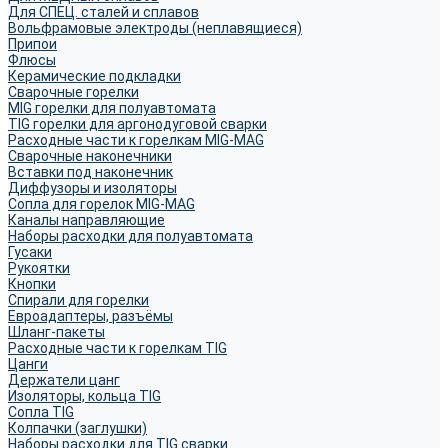
Для СПЕЦ. сталей и сплавов
Вольфрамовые электроды (неплавящиеся)
Припои
Флюсы
Керамические подкладки
Сварочные горелки
MIG горелки для полуавтомата
TIG горелки для аргонодуговой сварки
Расходные части к горелкам MIG-MAG
Сварочные наконечники
Вставки под наконечник
Диффузоры и изоляторы
Сопла для горелок MIG-MAG
Каналы направляющие
Наборы расходки для полуавтомата
Гусаки
Рукоятки
Кнопки
Спирали для горелки
Евроадаптеры, разъёмы
Шланг-пакеты
Расходные части к горелкам TIG
Цанги
Держатели цанг
Изоляторы, кольца TIG
Сопла TIG
Колпачки (заглушки)
Наборы расходки для TIG сварки