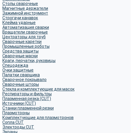
Столы сварочные
Магнитные держатели
Зажимной инструмент
Строгачи канавок
Клейма ударные
Автоматизация сварки
Вращатели сварочные
Центраторы для труб
Сварочные каретки
Промышленные роботы
Средства защиты
Сварочные маски
Краги, перчатки, руковицы
Спецодежда
Очки защитные
Палатки сварщика
Сварочное покрывало
Сварочные шторы
Стекла и комплектующие для масок
Респираторы и фильтры
Плазменная резка (CUT)
Источники (CUT)
Станки плазменной резки
Плазмотроны
Комплектующие для плазмотронов
Сопла CUT
Электроды CUT
Экраны