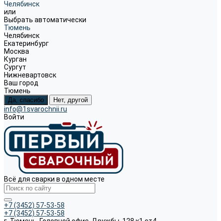
Челябинск
или
Выбрать автоматически
Тюмень
Челябинск
Екатеринбург
Москва
Курган
Сургут
Нижневартовск
Ваш город
Тюмень
Да, спасибо
Нет, другой
info@1svarochnii.ru
Войти
Всё для сварки в одном месте
+7 (3452) 57-53-58
+7 (3452) 57-53-58