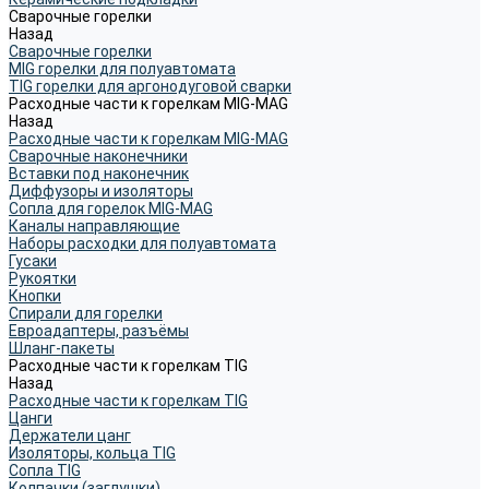
Сварочные горелки
Назад
Сварочные горелки
MIG горелки для полуавтомата
TIG горелки для аргонодуговой сварки
Расходные части к горелкам MIG-MAG
Назад
Расходные части к горелкам MIG-MAG
Сварочные наконечники
Вставки под наконечник
Диффузоры и изоляторы
Сопла для горелок MIG-MAG
Каналы направляющие
Наборы расходки для полуавтомата
Гусаки
Рукоятки
Кнопки
Спирали для горелки
Евроадаптеры, разъёмы
Шланг-пакеты
Расходные части к горелкам TIG
Назад
Расходные части к горелкам TIG
Цанги
Держатели цанг
Изоляторы, кольца TIG
Сопла TIG
Колпачки (заглушки)