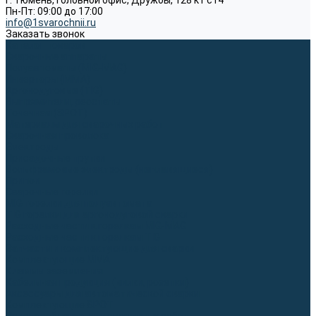
г. Тюмень, Головной офис, Дружбы, 128 к1 ст4
Пн-Пт: 09:00 до 17:00
info@1svarochnii.ru
Заказать звонок
Каталог товаров
Сварочные аппараты
Полуавтоматы (MIG-MAG)
Инверторы (MMA)
Аргонодуговые (TIG)
Выпрямители, реостаты
Точечная (SPOT)
Материалы для сварочных работ
Сварочная проволока
Электроды
Присадочные прутки
Вольфрамовые электроды (неплавящиеся)
Припои
Сварочные горелки
MIG горелки для полуавтомата
TIG горелки для аргонодуговой сварки
Расходные части к горелкам MIG-MAG
Расходные части к горелкам TIG
Запчасти и комплектующие для сварки
Комплектующие ММА
Клеммы заземления
Кабельная продукция (вилки, розетки)
Аксессуары для автоматической сварки
Комплектующие SPOT