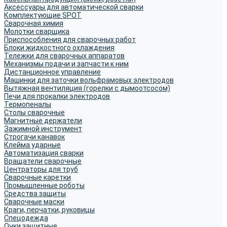
Аксессуары для автоматической сварки
Комплектующие SPOT
Сварочная химия
Молотки сварщика
Приспособления для сварочных работ
Блоки жидкостного охлаждения
Тележки для сварочных аппаратов
Механизмы подачи и запчасти к ним
Дистанционное управление
Машинки для заточки вольфрамовых электродов
Вытяжная вентиляция (горелки с дымоотсосом)
Печи для прокалки электродов
Термопеналы
Столы сварочные
Магнитные держатели
Зажимной инструмент
Строгачи канавок
Клейма ударные
Автоматизация сварки
Вращатели сварочные
Центраторы для труб
Сварочные каретки
Промышленные роботы
Средства защиты
Сварочные маски
Краги, перчатки, руковицы
Спецодежда
Очки защитные