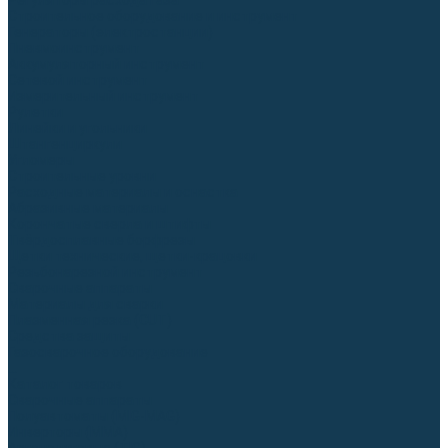
Регуляторы расхода газа
Строительное оборудование и инструмент
Генераторы (электростанции)
Пневмоинструмент
Аккумуляторный инструмент
Сетевой инструмент
Измерительный инструмент
Рулетки
Линейки и угольники
Штангенциркули
Угломеры
Строительные уровни
Расходные материалы и оснастка
Абразивные материалы
Корончатые сверла и штифты
Твёрдосплавные борфрезы
Щетки технические, щетки-крацовки
Резьбонарезной инструмент
Сварочные аппараты
Материалы для сварки
Плазменная резка (CUT)
Средства защиты
Газосварочное оборудование
...
Каталог товаров
Сварочные аппараты
Полуавтоматы (MIG-MAG)
Инверторы (MMA)