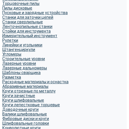
Торцовочные пилы
Пилы дисковые
Пусковые и зарядные устройства
Станки для заточки цепей
Станки сверлильные
Ленточнопильные станки
Стойки для инструмента
Измерительный инструмент
Рулетки
Линейки и угольники
Штангенциркули
Угломеры
Строительные уровни
Лазерные уровни
Лазерные дальномеры
Шаблоны сварщика
Разметка
Расходные материалы и оснастка
Абразивные материалы
Круги отрезные по металлу
Круги зачистные
Круги шлифовальные
Круги лепестковые торцевые
Доводочные круги
Валики шлифовальные
Фибровые диски и круги
Шлифовальные головки
Конволютные круги