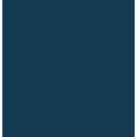
Приспособления для сварочных работ
Блоки жидкостного охлаждения
Тележки для сварочных аппаратов
Механизмы подачи и запчасти к ним
Дистанционное управление
Машинки для заточки вольфрамовых электродов
Автоматизация сварки
Вращатели сварочные
Центраторы для труб
Сварочные каретки
Промышленные роботы
Средства защиты
Сварочные маски
Краги, перчатки, руковицы
Спецодежда
Очки защитные
Палатки сварщика
Плазменная резка (CUT)
Источники (CUT)
Станки плазменной резки
Плазмотроны
Комплектующие для плазмотронов
Комплектующие для лазерной резки
Газосварочное оборудование
Газовые горелки
Газовые резаки
Лампы паяльные
Газовые редукторы