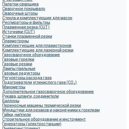
Палатки сварщика
Сварочное покрывало
Сварочные шторы
Стекла и комплектующие для масок
Респираторы и фильтры
Плазменная резка (CUT)
Источники (CUT)
Станки плазменной резки
Плазмотроны
Комплектующие для плазмотронов
Комплектующие для лазерной резки
Газосварочное оборудование
Газовые горелки
Газовые резаки
Лампы паяльные
Газовые редукторы
Регуляторы расхода газа
Подогреватели углекислого газа (CO₂)
Манометры
Дополнительное газосварочное оборудование
Рукава, шланги, соединители
Баллоны
Переносные машины термической резки
Мундштуки для резаков и наконечники к горелкам
Гайки, ниппели
Строительное оборудование и инструмент
Генераторы (электростанции)
Пневмоинструмент