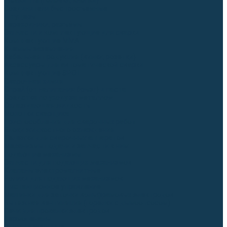
Гусаки TIG (головки, кнопки)
Соединители быстросъемные
Штуцеры
Переходники, разъёмы
Запчасти и комплектующие для сварки
Комплектующие ММА
Клеммы заземления
Кабельная продукция (вилки, розетки)
Аксессуары для автоматической сварки
Комплектующие SPOT
Сварочная химия
Спрей (от налипания брызг) и паста
Средства по уходу за металлом
Охлаждающая жидкость
Молотки сварщика
Приспособления для сварочных работ
Блоки жидкостного охлаждения
Тележки для сварочных аппаратов
Механизмы подачи и запчасти к ним
Подающие механизмы
Запчасти для подающих механизмов
Клапаны электромагнитные
Ролики для подающих механизмов
Дистанционное управление
Машинки для заточки вольфрамовых электродов
Вытяжная вентиляция (горелки с дымоотсосом)
Печи для прокалки электродов
Термопеналы