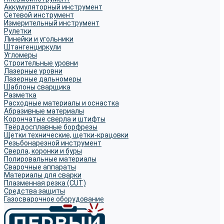
Аккумуляторный инструмент
Сетевой инструмент
Измерительный инструмент
Рулетки
Линейки и угольники
Штангенциркули
Угломеры
Строительные уровни
Лазерные уровни
Лазерные дальномеры
Шаблоны сварщика
Разметка
Расходные материалы и оснастка
Абразивные материалы
Корончатые сверла и штифты
Твёрдосплавные борфрезы
Щетки технические, щетки-крацовки
Резьбонарезной инструмент
Сверла, коронки и буры
Полировальные материалы
Сварочные аппараты
Материалы для сварки
Плазменная резка (CUT)
Средства защиты
Газосварочное оборудование