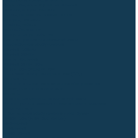
Диффузоры и завихрители CUT
Изоляторы, кольца уплотнительные
Насадки, кожухи, колпаки
Головы, основания плазмотронов
Корпусы, разъёмы
Шлейфы, кабеля
Наборы балеринок
Циркульные устройства
Комплектующие для лазерной резки
Газосварочное оборудование
Газовые горелки
Газовые резаки
Лампы паяльные
Газовые редукторы
Регуляторы расхода газа
Подогреватели углекислого газа (CO₂)
Манометры
Дополнительное газосварочное оборудование
Рукава, шланги, соединители
Баллоны
Переносные машины термической резки
Мундштуки для резаков и наконечники к горелкам
Гайки, ниппели
Строительное оборудование и инструмент
Генераторы (электростанции)
Бензиновые
Дизельные
Инверторные