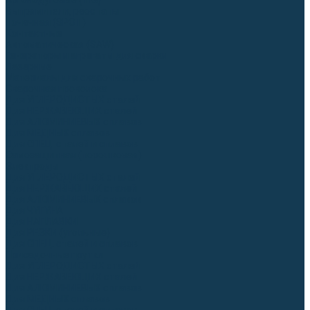
Аргонодуговые (TIG)
Выпрямители, реостаты
Точечная (SPOT)
Контактные
Автоматическая (SAW)
Генераторы и агрегаты для сварки
Лазерные
Материалы для сварочных работ
Сварочная проволока
Для УГЛЕРОДИСТЫХ сталей
Для НЕРЖАВЕЮЩИХ сталей
Для АЛЮМИНИЕВЫХ сплавов
Для МЕДНЫХ сплавов
Для СПЕЦ. сталей и сплавов
Самозащитная (порошковая)
Электроды
Для УГЛЕРОДИСТЫХ сталей
Для НЕРЖАВЕЮЩИХ сталей
Для АЛЮМИНИЕВЫХ сплавов
Для ЧУГУНА
Для НАПЛАВКИ
Для РЕЗКИ (угольные)
Для СПЕЦ. сталей и сплавов
Присадочные прутки
Для УГЛЕРОДИСТЫХ сталей
Для НЕРЖАВЕЮЩИХ сталей
Для АЛЮМИНИЕВЫХ сплавов
Для МЕДНЫХ сплавов