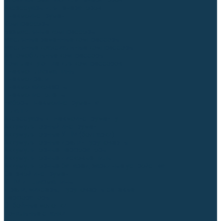
Блоки автоматики для генераторов
Аксессуары для генераторов
Пневмоинструмент
Компрессоры
Безмасляные компрессоры
Масляные ременные компрессоры
Масляные коаксиальные компрессоры
Автомобильные компрессоры
Комплектующие для компрессоров
Пневмошлифмашины
Пневмодрели
Пневмогайковерты
Пневмопистолеты
Наборы пневмоинструмента
Шланги
Аксессуары к пневмоинструменту
Аккумуляторный инструмент
Аккумуляторные УШМ (болгарки)
Аккумуляторные дрели-шуруповерты
Аккумуляторные перфораторы
Аккумуляторные дисковые пилы
Аккумуляторные батареи, зарядные устройства
Сетевой инструмент
УШМ и шлифмашины
Дрели, миксеры, шуруповерты сетевые
Перфораторы
Отбойные молотки
Точильные станки