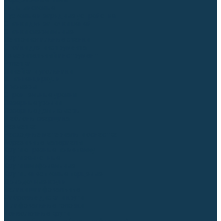
Торцовочные пилы
Пилы дисковые
Пусковые и зарядные устройства
Станки для заточки цепей
Станки сверлильные
Ленточнопильные станки
Стойки для инструмента
Измерительный инструмент
Рулетки
Линейки и угольники
Штангенциркули
Угломеры
Строительные уровни
Лазерные уровни
Лазерные дальномеры
Шаблоны сварщика
Разметка
Расходные материалы и оснастка
Абразивные материалы
Круги отрезные по металлу
Круги зачистные
Круги шлифовальные
Круги лепестковые торцевые
Доводочные круги
Валики шлифовальные
Фибровые диски и круги
Шлифовальные головки
Конволютные круги