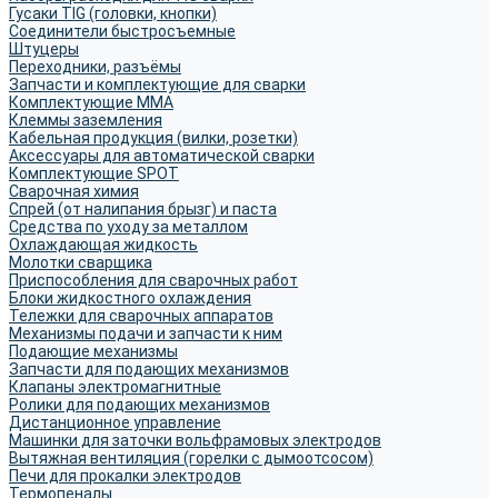
Гусаки TIG (головки, кнопки)
Соединители быстросъемные
Штуцеры
Переходники, разъёмы
Запчасти и комплектующие для сварки
Комплектующие ММА
Клеммы заземления
Кабельная продукция (вилки, розетки)
Аксессуары для автоматической сварки
Комплектующие SPOT
Сварочная химия
Спрей (от налипания брызг) и паста
Средства по уходу за металлом
Охлаждающая жидкость
Молотки сварщика
Приспособления для сварочных работ
Блоки жидкостного охлаждения
Тележки для сварочных аппаратов
Механизмы подачи и запчасти к ним
Подающие механизмы
Запчасти для подающих механизмов
Клапаны электромагнитные
Ролики для подающих механизмов
Дистанционное управление
Машинки для заточки вольфрамовых электродов
Вытяжная вентиляция (горелки с дымоотсосом)
Печи для прокалки электродов
Термопеналы