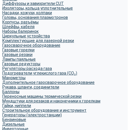
Диффузоры и завихрители CUT
Изоляторы, кольца уплотнительные
Насадки, кожухи, колпаки
Головы, основания плазмотронов
Корпусы, разъёмы
Шлейфы, кабеля
Наборы балеринок
Циркульные устройства
Комплектующие для лазерной резки
Газосварочное оборудование
Газовые горелки
Газовые резаки
Лампы паяльные
Газовые редукторы
Регуляторы расхода газа
Подогреватели углекислого газа (CO₂)
Манометры
Дополнительное газосварочное оборудование
Рукава, шланги, соединители
Баллоны
Переносные машины термической резки
Мундштуки для резаков и наконечники к горелкам
Гайки, ниппели
Строительное оборудование и инструмент
Генераторы (электростанции)
Бензиновые
Дизельные
Инверторные