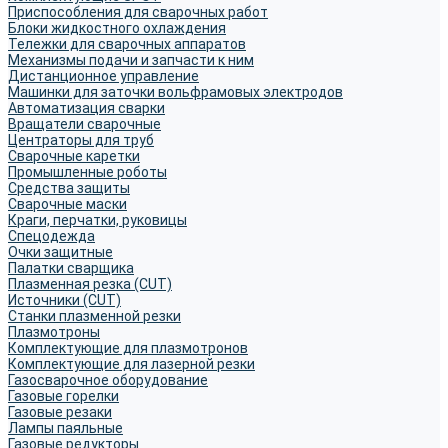
Приспособления для сварочных работ
Блоки жидкостного охлаждения
Тележки для сварочных аппаратов
Механизмы подачи и запчасти к ним
Дистанционное управление
Машинки для заточки вольфрамовых электродов
Автоматизация сварки
Вращатели сварочные
Центраторы для труб
Сварочные каретки
Промышленные роботы
Средства защиты
Сварочные маски
Краги, перчатки, руковицы
Спецодежда
Очки защитные
Палатки сварщика
Плазменная резка (CUT)
Источники (CUT)
Станки плазменной резки
Плазмотроны
Комплектующие для плазмотронов
Комплектующие для лазерной резки
Газосварочное оборудование
Газовые горелки
Газовые резаки
Лампы паяльные
Газовые редукторы