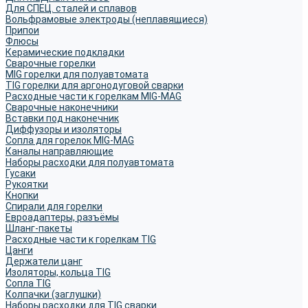
Для СПЕЦ. сталей и сплавов
Вольфрамовые электроды (неплавящиеся)
Припои
Флюсы
Керамические подкладки
Сварочные горелки
MIG горелки для полуавтомата
TIG горелки для аргонодуговой сварки
Расходные части к горелкам MIG-MAG
Сварочные наконечники
Вставки под наконечник
Диффузоры и изоляторы
Сопла для горелок MIG-MAG
Каналы направляющие
Наборы расходки для полуавтомата
Гусаки
Рукоятки
Кнопки
Спирали для горелки
Евроадаптеры, разъёмы
Шланг-пакеты
Расходные части к горелкам TIG
Цанги
Держатели цанг
Изоляторы, кольца TIG
Сопла TIG
Колпачки (заглушки)
Наборы расходки для TIG сварки