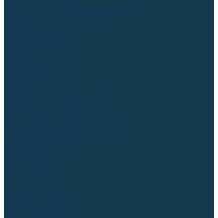
Регуляторы расхода газа
Строительное оборудование и инструмент
Генераторы (электростанции)
Пневмоинструмент
Аккумуляторный инструмент
Сетевой инструмент
Измерительный инструмент
Рулетки
Линейки и угольники
Штангенциркули
Угломеры
Строительные уровни
Расходные материалы и оснастка
Абразивные материалы
Корончатые сверла и штифты
Твёрдосплавные борфрезы
Щетки технические, щетки-крацовки
Резьбонарезной инструмент
Сварочные аппараты
Материалы для сварки
Плазменная резка (CUT)
Средства защиты
Газосварочное оборудование
...
Каталог товаров
Сварочные аппараты
Полуавтоматы (MIG-MAG)
Инверторы (MMA)