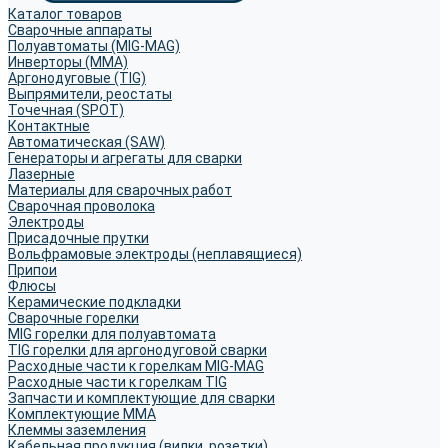
Каталог товаров
Сварочные аппараты
Полуавтоматы (MIG-MAG)
Инверторы (MMA)
Аргонодуговые (TIG)
Выпрямители, реостаты
Точечная (SPOT)
Контактные
Автоматическая (SAW)
Генераторы и агрегаты для сварки
Лазерные
Материалы для сварочных работ
Сварочная проволока
Электроды
Присадочные прутки
Вольфрамовые электроды (неплавящиеся)
Припои
Флюсы
Керамические подкладки
Сварочные горелки
MIG горелки для полуавтомата
TIG горелки для аргонодуговой сварки
Расходные части к горелкам MIG-MAG
Расходные части к горелкам TIG
Запчасти и комплектующие для сварки
Комплектующие ММА
Клеммы заземления
Кабельная продукция (вилки, розетки)