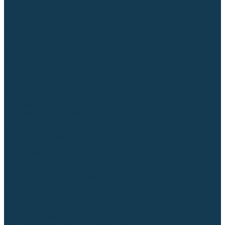
Торцовочные пилы
Пилы дисковые
Пусковые и зарядные устройства
Станки для заточки цепей
Станки сверлильные
Ленточнопильные станки
Стойки для инструмента
Измерительный инструмент
Рулетки
Линейки и угольники
Штангенциркули
Угломеры
Строительные уровни
Лазерные уровни
Лазерные дальномеры
Шаблоны сварщика
Разметка
Расходные материалы и оснастка
Абразивные материалы
Круги отрезные по металлу
Круги зачистные
Круги шлифовальные
Круги лепестковые торцевые
Доводочные круги
Валики шлифовальные
Фибровые диски и круги
Шлифовальные головки
Конволютные круги