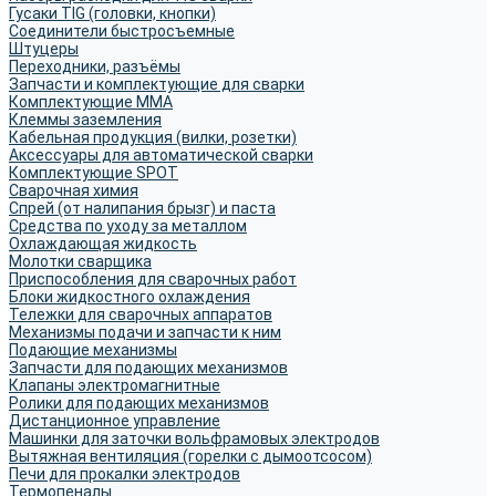
Гусаки TIG (головки, кнопки)
Соединители быстросъемные
Штуцеры
Переходники, разъёмы
Запчасти и комплектующие для сварки
Комплектующие ММА
Клеммы заземления
Кабельная продукция (вилки, розетки)
Аксессуары для автоматической сварки
Комплектующие SPOT
Сварочная химия
Спрей (от налипания брызг) и паста
Средства по уходу за металлом
Охлаждающая жидкость
Молотки сварщика
Приспособления для сварочных работ
Блоки жидкостного охлаждения
Тележки для сварочных аппаратов
Механизмы подачи и запчасти к ним
Подающие механизмы
Запчасти для подающих механизмов
Клапаны электромагнитные
Ролики для подающих механизмов
Дистанционное управление
Машинки для заточки вольфрамовых электродов
Вытяжная вентиляция (горелки с дымоотсосом)
Печи для прокалки электродов
Термопеналы