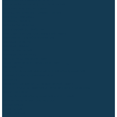
Диффузоры и завихрители CUT
Изоляторы, кольца уплотнительные
Насадки, кожухи, колпаки
Головы, основания плазмотронов
Корпусы, разъёмы
Шлейфы, кабеля
Наборы балеринок
Циркульные устройства
Комплектующие для лазерной резки
Газосварочное оборудование
Газовые горелки
Газовые резаки
Лампы паяльные
Газовые редукторы
Регуляторы расхода газа
Подогреватели углекислого газа (CO₂)
Манометры
Дополнительное газосварочное оборудование
Рукава, шланги, соединители
Баллоны
Переносные машины термической резки
Мундштуки для резаков и наконечники к горелкам
Гайки, ниппели
Строительное оборудование и инструмент
Генераторы (электростанции)
Бензиновые
Дизельные
Инверторные