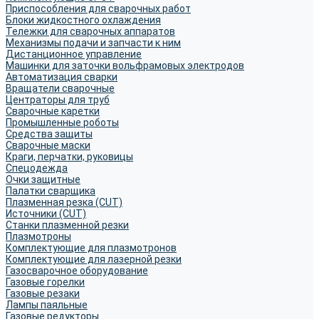
Приспособления для сварочных работ
Блоки жидкостного охлаждения
Тележки для сварочных аппаратов
Механизмы подачи и запчасти к ним
Дистанционное управление
Машинки для заточки вольфрамовых электродов
Автоматизация сварки
Вращатели сварочные
Центраторы для труб
Сварочные каретки
Промышленные роботы
Средства защиты
Сварочные маски
Краги, перчатки, руковицы
Спецодежда
Очки защитные
Палатки сварщика
Плазменная резка (CUT)
Источники (CUT)
Станки плазменной резки
Плазмотроны
Комплектующие для плазмотронов
Комплектующие для лазерной резки
Газосварочное оборудование
Газовые горелки
Газовые резаки
Лампы паяльные
Газовые редукторы