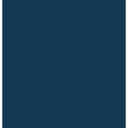
Приспособления для сварочных работ
Блоки жидкостного охлаждения
Тележки для сварочных аппаратов
Механизмы подачи и запчасти к ним
Дистанционное управление
Машинки для заточки вольфрамовых электродов
Автоматизация сварки
Вращатели сварочные
Центраторы для труб
Сварочные каретки
Промышленные роботы
Средства защиты
Сварочные маски
Краги, перчатки, руковицы
Спецодежда
Очки защитные
Палатки сварщика
Плазменная резка (CUT)
Источники (CUT)
Станки плазменной резки
Плазмотроны
Комплектующие для плазмотронов
Комплектующие для лазерной резки
Газосварочное оборудование
Газовые горелки
Газовые резаки
Лампы паяльные
Газовые редукторы