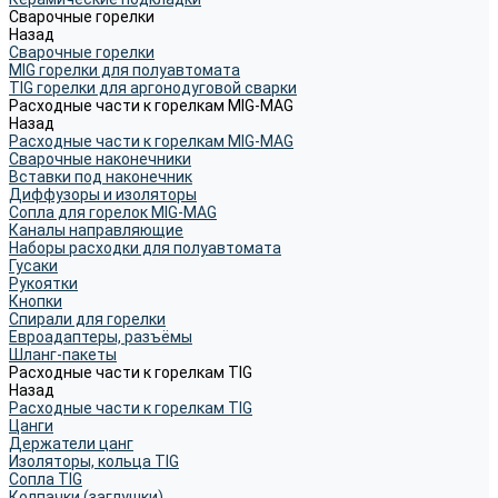
Сварочные горелки
Назад
Сварочные горелки
MIG горелки для полуавтомата
TIG горелки для аргонодуговой сварки
Расходные части к горелкам MIG-MAG
Назад
Расходные части к горелкам MIG-MAG
Сварочные наконечники
Вставки под наконечник
Диффузоры и изоляторы
Сопла для горелок MIG-MAG
Каналы направляющие
Наборы расходки для полуавтомата
Гусаки
Рукоятки
Кнопки
Спирали для горелки
Евроадаптеры, разъёмы
Шланг-пакеты
Расходные части к горелкам TIG
Назад
Расходные части к горелкам TIG
Цанги
Держатели цанг
Изоляторы, кольца TIG
Сопла TIG
Колпачки (заглушки)