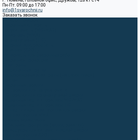
г. Тюмень, Головной офис, Дружбы, 128 к1 ст4
Пн-Пт: 09:00 до 17:00
info@1svarochnii.ru
Заказать звонок
Каталог товаров
Сварочные аппараты
Полуавтоматы (MIG-MAG)
Инверторы (MMA)
Аргонодуговые (TIG)
Выпрямители, реостаты
Точечная (SPOT)
Материалы для сварочных работ
Сварочная проволока
Электроды
Присадочные прутки
Вольфрамовые электроды (неплавящиеся)
Припои
Сварочные горелки
MIG горелки для полуавтомата
TIG горелки для аргонодуговой сварки
Расходные части к горелкам MIG-MAG
Расходные части к горелкам TIG
Запчасти и комплектующие для сварки
Комплектующие ММА
Клеммы заземления
Кабельная продукция (вилки, розетки)
Аксессуары для автоматической сварки
Комплектующие SPOT