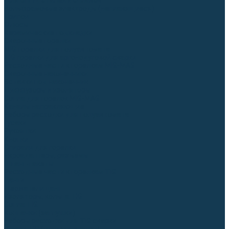
Для СПЕЦ. сталей и сплавов
Вольфрамовые электроды (неплавящиеся)
Припои
Флюсы
Керамические подкладки
Сварочные горелки
MIG горелки для полуавтомата
TIG горелки для аргонодуговой сварки
Расходные части к горелкам MIG-MAG
Сварочные наконечники
Вставки под наконечник
Диффузоры и изоляторы
Сопла для горелок MIG-MAG
Каналы направляющие
Наборы расходки для полуавтомата
Гусаки
Рукоятки
Кнопки
Спирали для горелки
Евроадаптеры, разъёмы
Шланг-пакеты
Расходные части к горелкам TIG
Цанги
Держатели цанг
Изоляторы, кольца TIG
Сопла TIG
Колпачки (заглушки)
Наборы расходки для TIG сварки