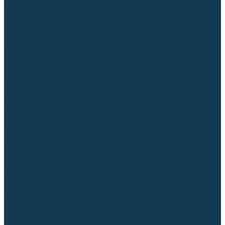
Столы сварочные
Магнитные держатели
Зажимной инструмент
Строгачи канавок
Клейма ударные
Автоматизация сварки
Вращатели сварочные
Центраторы для труб
Сварочные каретки
Промышленные роботы
Средства защиты
Сварочные маски
Краги, перчатки, руковицы
Спецодежда
Очки защитные
Палатки сварщика
Сварочное покрывало
Сварочные шторы
Стекла и комплектующие для масок
Респираторы и фильтры
Плазменная резка (CUT)
Источники (CUT)
Станки плазменной резки
Плазмотроны
Комплектующие для плазмотронов
Сопла CUT
Электроды CUT
Экраны