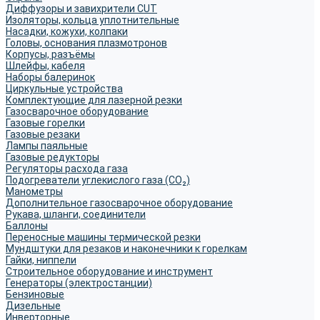
Диффузоры и завихрители CUT
Изоляторы, кольца уплотнительные
Насадки, кожухи, колпаки
Головы, основания плазмотронов
Корпусы, разъёмы
Шлейфы, кабеля
Наборы балеринок
Циркульные устройства
Комплектующие для лазерной резки
Газосварочное оборудование
Газовые горелки
Газовые резаки
Лампы паяльные
Газовые редукторы
Регуляторы расхода газа
Подогреватели углекислого газа (CO₂)
Манометры
Дополнительное газосварочное оборудование
Рукава, шланги, соединители
Баллоны
Переносные машины термической резки
Мундштуки для резаков и наконечники к горелкам
Гайки, ниппели
Строительное оборудование и инструмент
Генераторы (электростанции)
Бензиновые
Дизельные
Инверторные