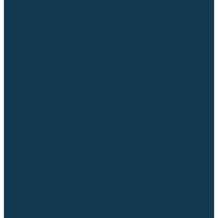
Блоки автоматики для генераторов
Аксессуары для генераторов
Пневмоинструмент
Компрессоры
Безмасляные компрессоры
Масляные ременные компрессоры
Масляные коаксиальные компрессоры
Автомобильные компрессоры
Комплектующие для компрессоров
Пневмошлифмашины
Пневмодрели
Пневмогайковерты
Пневмопистолеты
Наборы пневмоинструмента
Шланги
Аксессуары к пневмоинструменту
Аккумуляторный инструмент
Аккумуляторные УШМ (болгарки)
Аккумуляторные дрели-шуруповерты
Аккумуляторные перфораторы
Аккумуляторные дисковые пилы
Аккумуляторные батареи, зарядные устройства
Сетевой инструмент
УШМ и шлифмашины
Дрели, миксеры, шуруповерты сетевые
Перфораторы
Отбойные молотки
Точильные станки