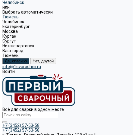
Челябинск
или
Выбрать автоматически
Тюмень
Челябинск
Екатеринбург
Москва
Курган
Сургут
Нижневартовск
Ваш город
Тюмень
Да, спасибо
Нет, другой
info@1svarochnii.ru
Войти
Всё для сварки в одном месте
+7 (3452) 57-53-58
+7 (3452) 57-53-58