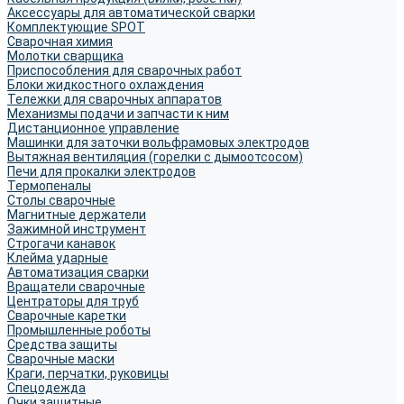
Аксессуары для автоматической сварки
Комплектующие SPOT
Сварочная химия
Молотки сварщика
Приспособления для сварочных работ
Блоки жидкостного охлаждения
Тележки для сварочных аппаратов
Механизмы подачи и запчасти к ним
Дистанционное управление
Машинки для заточки вольфрамовых электродов
Вытяжная вентиляция (горелки с дымоотсосом)
Печи для прокалки электродов
Термопеналы
Столы сварочные
Магнитные держатели
Зажимной инструмент
Строгачи канавок
Клейма ударные
Автоматизация сварки
Вращатели сварочные
Центраторы для труб
Сварочные каретки
Промышленные роботы
Средства защиты
Сварочные маски
Краги, перчатки, руковицы
Спецодежда
Очки защитные