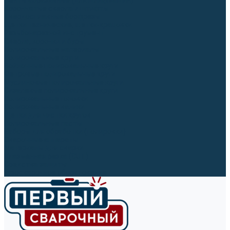
Ленты абразивные (для шлифмашин)
Корончатые сверла и штифты
Твёрдосплавные борфрезы
Щетки технические, щетки-крацовки
Резьбонарезной инструмент
Сверла, коронки и буры
Полировальные материалы
Полировальные круги
Войлочные полировальные круги
Фетровые полировальные круги
Муслиновые полировальные круги
Cизалевые полировальные круги
Полировальные головки
Полировальные валики
Щётки для чистки кругов
Полировальные пасты
Наборы для обработки (полировки)
Сварочные аппараты
Материалы для сварки
Плазменная резка (CUT)
Средства защиты
Газосварочное оборудование