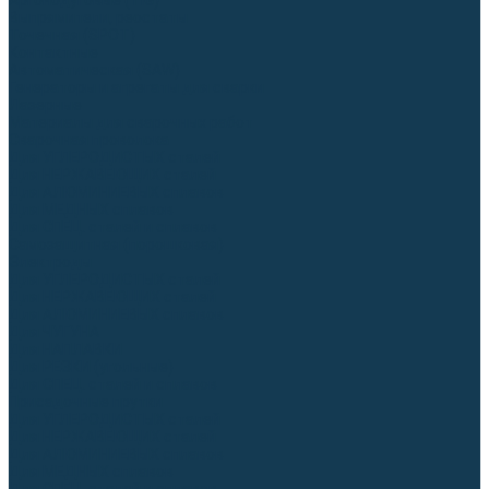
Аргонодуговые (TIG)
Выпрямители, реостаты
Точечная (SPOT)
Контактные
Автоматическая (SAW)
Генераторы и агрегаты для сварки
Лазерные
Материалы для сварочных работ
Сварочная проволока
Для УГЛЕРОДИСТЫХ сталей
Для НЕРЖАВЕЮЩИХ сталей
Для АЛЮМИНИЕВЫХ сплавов
Для МЕДНЫХ сплавов
Для СПЕЦ. сталей и сплавов
Самозащитная (порошковая)
Электроды
Для УГЛЕРОДИСТЫХ сталей
Для НЕРЖАВЕЮЩИХ сталей
Для АЛЮМИНИЕВЫХ сплавов
Для ЧУГУНА
Для НАПЛАВКИ
Для РЕЗКИ (угольные)
Для СПЕЦ. сталей и сплавов
Присадочные прутки
Для УГЛЕРОДИСТЫХ сталей
Для НЕРЖАВЕЮЩИХ сталей
Для АЛЮМИНИЕВЫХ сплавов
Для МЕДНЫХ сплавов