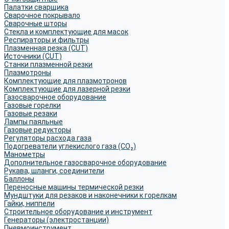
Палатки сварщика
Сварочное покрывало
Сварочные шторы
Стекла и комплектующие для масок
Респираторы и фильтры
Плазменная резка (CUT)
Источники (CUT)
Станки плазменной резки
Плазмотроны
Комплектующие для плазмотронов
Комплектующие для лазерной резки
Газосварочное оборудование
Газовые горелки
Газовые резаки
Лампы паяльные
Газовые редукторы
Регуляторы расхода газа
Подогреватели углекислого газа (CO₂)
Манометры
Дополнительное газосварочное оборудование
Рукава, шланги, соединители
Баллоны
Переносные машины термической резки
Мундштуки для резаков и наконечники к горелкам
Гайки, ниппели
Строительное оборудование и инструмент
Генераторы (электростанции)
Пневмоинструмент