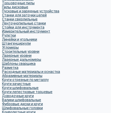
Торцовочные пилы
Пилы дисковые
Пусковые и зарядные устройства
Станки для заточки цепей
Станки сверлильные
Ленточнопильные станки
Стойки для инструмента
Измерительный инструмент
Рулетки
Линейки и угольники
Штангенциркули
Угломеры
Строительные уровни
Лазерные уровни
Лазерные дальномеры
Шаблоны сварщика
Разметка
Расходные материалы и оснастка
Абразивные материалы
Круги отрезные по металлу
Круги зачистные
Круги шлифовальные
Круги лепестковые торцевые
Доводочные круги
Валики шлифовальные
Фибровые диски и круги
Шлифовальные головки
Конволютные круги