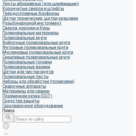
Ленты абразивные (для шлифмашин)
Корончатые сверла и штифты
Твёрдосплавные борфрезы
Щетки технические, щетки-крацовки
Резьбонарезной инструмент
Сверла, коронки и буры
Полировальные материалы
Полировальные круги
Войлочные полировальные круги
Фетровые полировальные круги
Муслиновые полировальные круги
Cизалевые полировальные круги
Полировальные головки
Полировальные валики
Щётки для чистки кругов
Полировальные пасты
Наборы для обработки (полировки)
Сварочные аппараты
Материалы для сварки
Плазменная резка (CUT)
Средства защиты
Газосварочное оборудование
Поиск