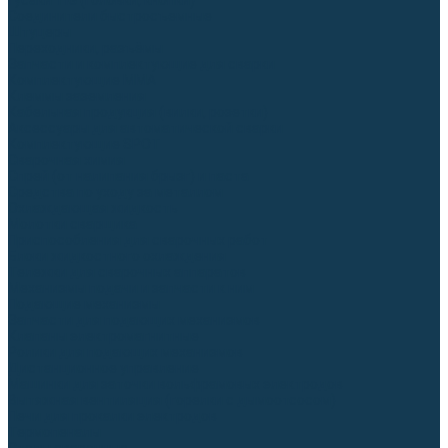
Гусаки TIG (головки, кнопки)
Соединители быстросъемные
Штуцеры
Переходники, разъёмы
Запчасти и комплектующие для сварки
Комплектующие ММА
Клеммы заземления
Кабельная продукция (вилки, розетки)
Аксессуары для автоматической сварки
Комплектующие SPOT
Сварочная химия
Спрей (от налипания брызг) и паста
Средства по уходу за металлом
Охлаждающая жидкость
Молотки сварщика
Приспособления для сварочных работ
Блоки жидкостного охлаждения
Тележки для сварочных аппаратов
Механизмы подачи и запчасти к ним
Подающие механизмы
Запчасти для подающих механизмов
Клапаны электромагнитные
Ролики для подающих механизмов
Дистанционное управление
Машинки для заточки вольфрамовых электродов
Вытяжная вентиляция (горелки с дымоотсосом)
Печи для прокалки электродов
Термопеналы