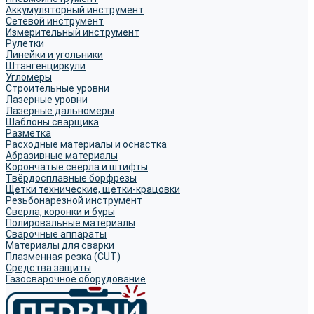
Аккумуляторный инструмент
Сетевой инструмент
Измерительный инструмент
Рулетки
Линейки и угольники
Штангенциркули
Угломеры
Строительные уровни
Лазерные уровни
Лазерные дальномеры
Шаблоны сварщика
Разметка
Расходные материалы и оснастка
Абразивные материалы
Корончатые сверла и штифты
Твёрдосплавные борфрезы
Щетки технические, щетки-крацовки
Резьбонарезной инструмент
Сверла, коронки и буры
Полировальные материалы
Сварочные аппараты
Материалы для сварки
Плазменная резка (CUT)
Средства защиты
Газосварочное оборудование