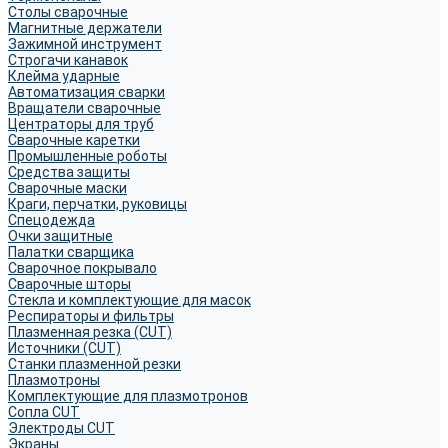
Столы сварочные
Магнитные держатели
Зажимной инструмент
Строгачи канавок
Клейма ударные
Автоматизация сварки
Вращатели сварочные
Центраторы для труб
Сварочные каретки
Промышленные роботы
Средства защиты
Сварочные маски
Краги, перчатки, руковицы
Спецодежда
Очки защитные
Палатки сварщика
Сварочное покрывало
Сварочные шторы
Стекла и комплектующие для масок
Респираторы и фильтры
Плазменная резка (CUT)
Источники (CUT)
Станки плазменной резки
Плазмотроны
Комплектующие для плазмотронов
Сопла CUT
Электроды CUT
Экраны