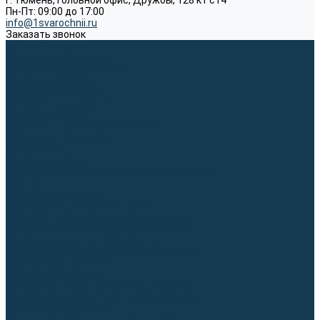
г. Тюмень, Головной офис, Дружбы, 128 к1 ст4
Пн-Пт: 09:00 до 17:00
info@1svarochnii.ru
Заказать звонок
Каталог товаров
Сварочные аппараты
Полуавтоматы (MIG-MAG)
Инверторы (MMA)
Аргонодуговые (TIG)
Выпрямители, реостаты
Точечная (SPOT)
Материалы для сварочных работ
Сварочная проволока
Электроды
Присадочные прутки
Вольфрамовые электроды (неплавящиеся)
Припои
Сварочные горелки
MIG горелки для полуавтомата
TIG горелки для аргонодуговой сварки
Расходные части к горелкам MIG-MAG
Расходные части к горелкам TIG
Запчасти и комплектующие для сварки
Комплектующие ММА
Клеммы заземления
Кабельная продукция (вилки, розетки)
Аксессуары для автоматической сварки
Комплектующие SPOT