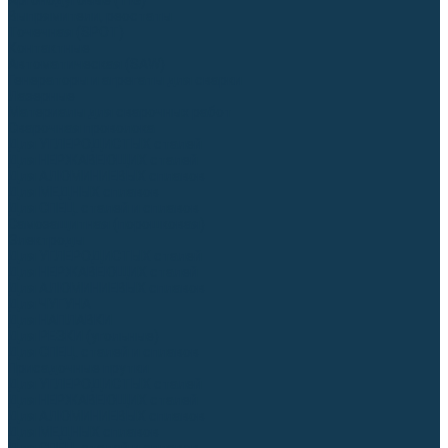
Аргонодуговые (TIG)
Выпрямители, реостаты
Точечная (SPOT)
Контактные
Автоматическая (SAW)
Генераторы и агрегаты для сварки
Лазерные
Материалы для сварочных работ
Сварочная проволока
Для УГЛЕРОДИСТЫХ сталей
Для НЕРЖАВЕЮЩИХ сталей
Для АЛЮМИНИЕВЫХ сплавов
Для МЕДНЫХ сплавов
Для СПЕЦ. сталей и сплавов
Самозащитная (порошковая)
Электроды
Для УГЛЕРОДИСТЫХ сталей
Для НЕРЖАВЕЮЩИХ сталей
Для АЛЮМИНИЕВЫХ сплавов
Для ЧУГУНА
Для НАПЛАВКИ
Для РЕЗКИ (угольные)
Для СПЕЦ. сталей и сплавов
Присадочные прутки
Для УГЛЕРОДИСТЫХ сталей
Для НЕРЖАВЕЮЩИХ сталей
Для АЛЮМИНИЕВЫХ сплавов
Для МЕДНЫХ сплавов