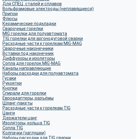
Для СПЕЦ. сталей и сплавов
Вольфрамовые электроды (неплавящиеся)
Припои
Флюсы
Керамические подкладки
Сварочные горелки
MIG горелки для полуавтомата
TIG горелки для аргонодуговой сварки
Расходные части к горелкам MIG-MAG
Сварочные наконечники
Вставки под наконечник
Диффузоры и изоляторы
Сопла для горелок MIG-MAG
Каналы направляющие
Наборы расходки для полуавтомата
Гусаки
Рукоятки
Кнопки
Спирали для горелки
Евроадаптеры, разъёмы
Шланг-пакеты
Расходные части к горелкам TIG
Цанги
Держатели цанг
Изоляторы, кольца TIG
Сопла TIG
Колпачки (заглушки)
Наборы расходки для TIG сварки