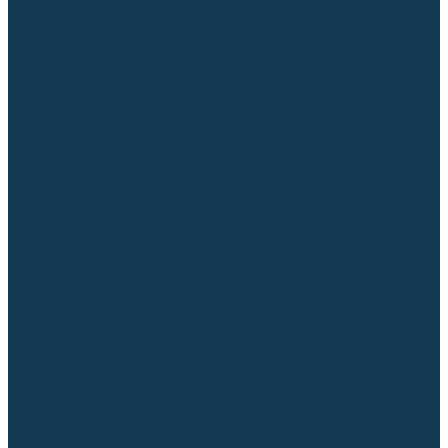
Блоки автоматики для генераторов
Аксессуары для генераторов
Пневмоинструмент
Компрессоры
Безмасляные компрессоры
Масляные ременные компрессоры
Масляные коаксиальные компрессоры
Автомобильные компрессоры
Комплектующие для компрессоров
Пневмошлифмашины
Пневмодрели
Пневмогайковерты
Пневмопистолеты
Наборы пневмоинструмента
Шланги
Аксессуары к пневмоинструменту
Аккумуляторный инструмент
Аккумуляторные УШМ (болгарки)
Аккумуляторные дрели-шуруповерты
Аккумуляторные перфораторы
Аккумуляторные дисковые пилы
Аккумуляторные батареи, зарядные устройства
Сетевой инструмент
УШМ и шлифмашины
Дрели, миксеры, шуруповерты сетевые
Перфораторы
Отбойные молотки
Точильные станки