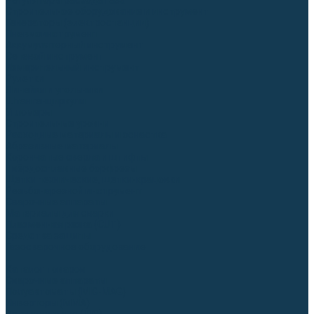
Регуляторы расхода газа
Строительное оборудование и инструмент
Генераторы (электростанции)
Пневмоинструмент
Аккумуляторный инструмент
Сетевой инструмент
Измерительный инструмент
Рулетки
Линейки и угольники
Штангенциркули
Угломеры
Строительные уровни
Расходные материалы и оснастка
Абразивные материалы
Корончатые сверла и штифты
Твёрдосплавные борфрезы
Щетки технические, щетки-крацовки
Резьбонарезной инструмент
Сварочные аппараты
Материалы для сварки
Плазменная резка (CUT)
Средства защиты
Газосварочное оборудование
...
Каталог товаров
Сварочные аппараты
Полуавтоматы (MIG-MAG)
Инверторы (MMA)