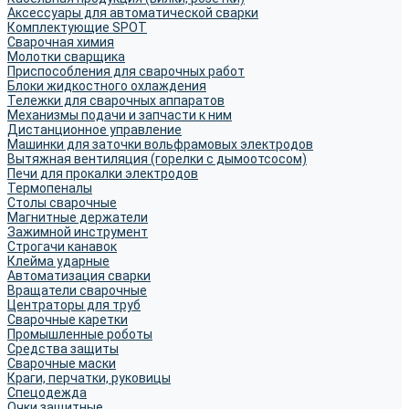
Аксессуары для автоматической сварки
Комплектующие SPOT
Сварочная химия
Молотки сварщика
Приспособления для сварочных работ
Блоки жидкостного охлаждения
Тележки для сварочных аппаратов
Механизмы подачи и запчасти к ним
Дистанционное управление
Машинки для заточки вольфрамовых электродов
Вытяжная вентиляция (горелки с дымоотсосом)
Печи для прокалки электродов
Термопеналы
Столы сварочные
Магнитные держатели
Зажимной инструмент
Строгачи канавок
Клейма ударные
Автоматизация сварки
Вращатели сварочные
Центраторы для труб
Сварочные каретки
Промышленные роботы
Средства защиты
Сварочные маски
Краги, перчатки, руковицы
Спецодежда
Очки защитные