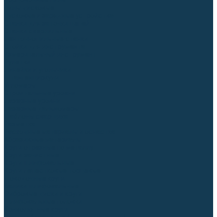
Торцовочные пилы
Пилы дисковые
Пусковые и зарядные устройства
Станки для заточки цепей
Станки сверлильные
Ленточнопильные станки
Стойки для инструмента
Измерительный инструмент
Рулетки
Линейки и угольники
Штангенциркули
Угломеры
Строительные уровни
Лазерные уровни
Лазерные дальномеры
Шаблоны сварщика
Разметка
Расходные материалы и оснастка
Абразивные материалы
Круги отрезные по металлу
Круги зачистные
Круги шлифовальные
Круги лепестковые торцевые
Доводочные круги
Валики шлифовальные
Фибровые диски и круги
Шлифовальные головки
Конволютные круги