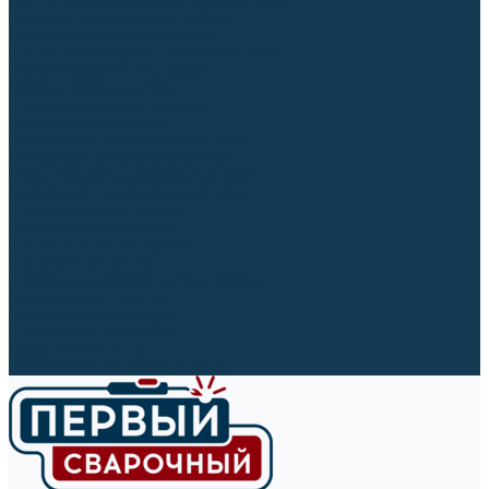
Ленты абразивные (для шлифмашин)
Корончатые сверла и штифты
Твёрдосплавные борфрезы
Щетки технические, щетки-крацовки
Резьбонарезной инструмент
Сверла, коронки и буры
Полировальные материалы
Полировальные круги
Войлочные полировальные круги
Фетровые полировальные круги
Муслиновые полировальные круги
Cизалевые полировальные круги
Полировальные головки
Полировальные валики
Щётки для чистки кругов
Полировальные пасты
Наборы для обработки (полировки)
Сварочные аппараты
Материалы для сварки
Плазменная резка (CUT)
Средства защиты
Газосварочное оборудование