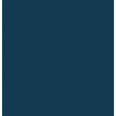
Столы сварочные
Магнитные держатели
Зажимной инструмент
Строгачи канавок
Клейма ударные
Автоматизация сварки
Вращатели сварочные
Центраторы для труб
Сварочные каретки
Промышленные роботы
Средства защиты
Сварочные маски
Краги, перчатки, руковицы
Спецодежда
Очки защитные
Палатки сварщика
Сварочное покрывало
Сварочные шторы
Стекла и комплектующие для масок
Респираторы и фильтры
Плазменная резка (CUT)
Источники (CUT)
Станки плазменной резки
Плазмотроны
Комплектующие для плазмотронов
Сопла CUT
Электроды CUT
Экраны