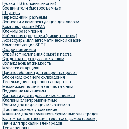
Гусаки TIG (головки, кнопки)
Соединители быстросъемные
Штуцеры
Переходники, разъёмы
Запчасти и комплектующие для сварки
Комплектующие ММА
Клеммы заземления
Кабельная продукция (вилки, розетки)
Аксессуары для автоматической сварки
Комплектующие SPOT
Сварочная химия
Спрей (от налипания брызг) и паста
Средства по уходу за металлом
Охлаждающая жидкость
Молотки сварщика
Приспособления для сварочных работ
Блоки жидкостного охлаждения
Тележки для сварочных аппаратов
Механизмы подачи и запчасти к ним
Подающие механизмы
Запчасти для подающих механизмов
Клапаны электромагнитные
Ролики для подающих механизмов
Дистанционное управление
Машинки для заточки вольфрамовых электродов
Вытяжная вентиляция (горелки с дымоотсосом)
Печи для прокалки электродов
Термопеналы