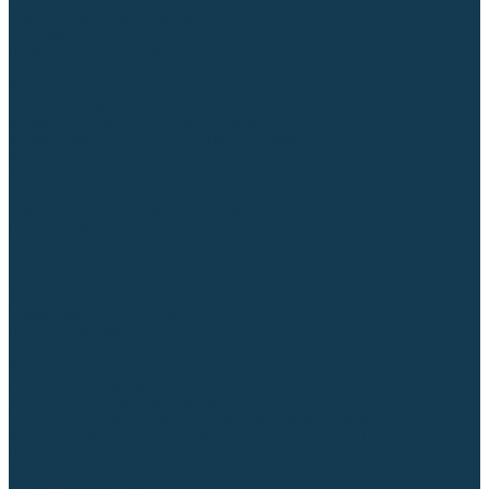
Гусаки TIG (головки, кнопки)
Соединители быстросъемные
Штуцеры
Переходники, разъёмы
Запчасти и комплектующие для сварки
Комплектующие ММА
Клеммы заземления
Кабельная продукция (вилки, розетки)
Аксессуары для автоматической сварки
Комплектующие SPOT
Сварочная химия
Спрей (от налипания брызг) и паста
Средства по уходу за металлом
Охлаждающая жидкость
Молотки сварщика
Приспособления для сварочных работ
Блоки жидкостного охлаждения
Тележки для сварочных аппаратов
Механизмы подачи и запчасти к ним
Подающие механизмы
Запчасти для подающих механизмов
Клапаны электромагнитные
Ролики для подающих механизмов
Дистанционное управление
Машинки для заточки вольфрамовых электродов
Вытяжная вентиляция (горелки с дымоотсосом)
Печи для прокалки электродов
Термопеналы