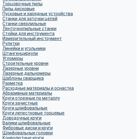
Торцовочные пилы
Пилы дисковые
Пусковые и зарядные устройства
Станки для заточки цепей
Станки сверлильные
Ленточнопильные станки
Стойки для инструмента
Измерительный инструмент
Рулетки
Линейки и угольники
Штангенциркули
Угломеры
Строительные уровни
Лазерные уровни
Лазерные дальномеры
Шаблоны сварщика
Разметка
Расходные материалы и оснастка
Абразивные материалы
Круги отрезные по металлу
Круги зачистные
Круги шлифовальные
Круги лепестковые торцевые
Доводочные круги
Валики шлифовальные
Фибровые диски и круги
Шлифовальные головки
Конволютные круги