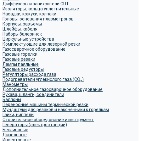
Диффузоры и завихрители CUT
Изоляторы, кольца уплотнительные
Насадки, кожухи, колпаки
Головы, основания плазмотронов
Корпусы, разъёмы
Шлейфы, кабеля
Наборы балеринок
Циркульные устройства
Комплектующие для лазерной резки
Газосварочное оборудование
Газовые горелки
Газовые резаки
Лампы паяльные
Газовые редукторы
Регуляторы расхода газа
Подогреватели углекислого газа (CO₂)
Манометры
Дополнительное газосварочное оборудование
Рукава, шланги, соединители
Баллоны
Переносные машины термической резки
Мундштуки для резаков и наконечники к горелкам
Гайки, ниппели
Строительное оборудование и инструмент
Генераторы (электростанции)
Бензиновые
Дизельные
Инверторные