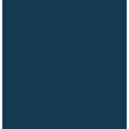
Для СПЕЦ. сталей и сплавов
Вольфрамовые электроды (неплавящиеся)
Припои
Флюсы
Керамические подкладки
Сварочные горелки
MIG горелки для полуавтомата
TIG горелки для аргонодуговой сварки
Расходные части к горелкам MIG-MAG
Сварочные наконечники
Вставки под наконечник
Диффузоры и изоляторы
Сопла для горелок MIG-MAG
Каналы направляющие
Наборы расходки для полуавтомата
Гусаки
Рукоятки
Кнопки
Спирали для горелки
Евроадаптеры, разъёмы
Шланг-пакеты
Расходные части к горелкам TIG
Цанги
Держатели цанг
Изоляторы, кольца TIG
Сопла TIG
Колпачки (заглушки)
Наборы расходки для TIG сварки