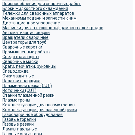
Приспособления для сварочных работ
Блоки жидкостного охлаждения
Тележки для сварочных аппаратов
Механизмы подачи и запчасти к ним
Дистанционное управление
Машинки для заточки вольфрамовых электродов
Автоматизация сварки
Вращатели сварочные
Центраторы для труб
Сварочные каретки
Промышленные роботы
Средства защиты
Сварочные маски
Краги, перчатки, руковицы
Спецодежда
Очки защитные
Палатки сварщика
Плазменная резка (CUT)
Источники (CUT)
Станки плазменной резки
Плазмотроны
Комплектующие для плазмотронов
Комплектующие для лазерной резки
Газосварочное оборудование
Газовые горелки
Газовые резаки
Лампы паяльные
Газовые редукторы