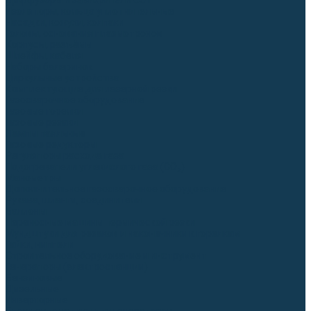
Диффузоры и завихрители CUT
Изоляторы, кольца уплотнительные
Насадки, кожухи, колпаки
Головы, основания плазмотронов
Корпусы, разъёмы
Шлейфы, кабеля
Наборы балеринок
Циркульные устройства
Комплектующие для лазерной резки
Газосварочное оборудование
Газовые горелки
Газовые резаки
Лампы паяльные
Газовые редукторы
Регуляторы расхода газа
Подогреватели углекислого газа (CO₂)
Манометры
Дополнительное газосварочное оборудование
Рукава, шланги, соединители
Баллоны
Переносные машины термической резки
Мундштуки для резаков и наконечники к горелкам
Гайки, ниппели
Строительное оборудование и инструмент
Генераторы (электростанции)
Бензиновые
Дизельные
Инверторные