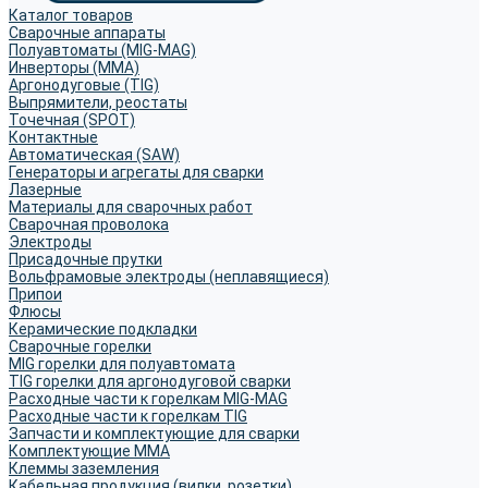
Каталог товаров
Сварочные аппараты
Полуавтоматы (MIG-MAG)
Инверторы (MMA)
Аргонодуговые (TIG)
Выпрямители, реостаты
Точечная (SPOT)
Контактные
Автоматическая (SAW)
Генераторы и агрегаты для сварки
Лазерные
Материалы для сварочных работ
Сварочная проволока
Электроды
Присадочные прутки
Вольфрамовые электроды (неплавящиеся)
Припои
Флюсы
Керамические подкладки
Сварочные горелки
MIG горелки для полуавтомата
TIG горелки для аргонодуговой сварки
Расходные части к горелкам MIG-MAG
Расходные части к горелкам TIG
Запчасти и комплектующие для сварки
Комплектующие ММА
Клеммы заземления
Кабельная продукция (вилки, розетки)