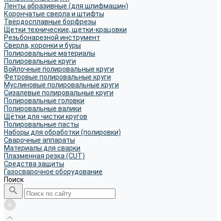
Ленты абразивные (для шлифмашин)
Корончатые сверла и штифты
Твёрдосплавные борфрезы
Щетки технические, щетки-крацовки
Резьбонарезной инструмент
Сверла, коронки и буры
Полировальные материалы
Полировальные круги
Войлочные полировальные круги
Фетровые полировальные круги
Муслиновые полировальные круги
Cизалевые полировальные круги
Полировальные головки
Полировальные валики
Щётки для чистки кругов
Полировальные пасты
Наборы для обработки (полировки)
Сварочные аппараты
Материалы для сварки
Плазменная резка (CUT)
Средства защиты
Газосварочное оборудование
Поиск