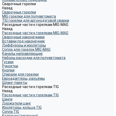
Сварочные горелки
Назад
Сварочные горелки
MIG горелки для полуавтомата
TIG горелки для аргонодуговой сварки
Расходные части к горелкам MIG-MAG
Назад
Расходные части к горелкам MIG-MAG
Сварочные наконечники
Вставки под наконечник
Диффузоры и изоляторы
Сопла для горелок MIG-MAG
Каналы направляющие
Наборы расходки для полуавтомата
Гусаки
Рукоятки
Кнопки
Спирали для горелки
Евроадаптеры, разъёмы
Шланг-пакеты
Расходные части к горелкам TIG
Назад
Расходные части к горелкам TIG
Цанги
Держатели цанг
Изоляторы, кольца TIG
Сопла TIG
Колпачки (заглушки)