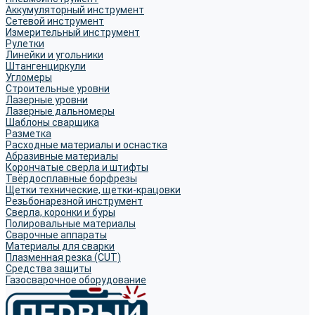
Аккумуляторный инструмент
Сетевой инструмент
Измерительный инструмент
Рулетки
Линейки и угольники
Штангенциркули
Угломеры
Строительные уровни
Лазерные уровни
Лазерные дальномеры
Шаблоны сварщика
Разметка
Расходные материалы и оснастка
Абразивные материалы
Корончатые сверла и штифты
Твёрдосплавные борфрезы
Щетки технические, щетки-крацовки
Резьбонарезной инструмент
Сверла, коронки и буры
Полировальные материалы
Сварочные аппараты
Материалы для сварки
Плазменная резка (CUT)
Средства защиты
Газосварочное оборудование