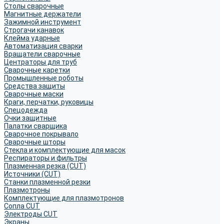
Столы сварочные
Магнитные держатели
Зажимной инструмент
Строгачи канавок
Клейма ударные
Автоматизация сварки
Вращатели сварочные
Центраторы для труб
Сварочные каретки
Промышленные роботы
Средства защиты
Сварочные маски
Краги, перчатки, руковицы
Спецодежда
Очки защитные
Палатки сварщика
Сварочное покрывало
Сварочные шторы
Стекла и комплектующие для масок
Респираторы и фильтры
Плазменная резка (CUT)
Источники (CUT)
Станки плазменной резки
Плазмотроны
Комплектующие для плазмотронов
Сопла CUT
Электроды CUT
Экраны