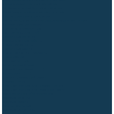
Приспособления для сварочных работ
Блоки жидкостного охлаждения
Тележки для сварочных аппаратов
Механизмы подачи и запчасти к ним
Дистанционное управление
Машинки для заточки вольфрамовых электродов
Автоматизация сварки
Вращатели сварочные
Центраторы для труб
Сварочные каретки
Промышленные роботы
Средства защиты
Сварочные маски
Краги, перчатки, руковицы
Спецодежда
Очки защитные
Палатки сварщика
Плазменная резка (CUT)
Источники (CUT)
Станки плазменной резки
Плазмотроны
Комплектующие для плазмотронов
Комплектующие для лазерной резки
Газосварочное оборудование
Газовые горелки
Газовые резаки
Лампы паяльные
Газовые редукторы