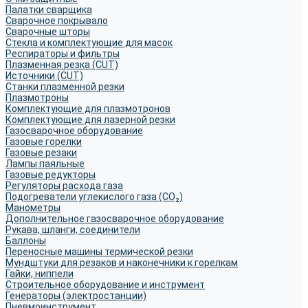
Палатки сварщика
Сварочное покрывало
Сварочные шторы
Стекла и комплектующие для масок
Респираторы и фильтры
Плазменная резка (CUT)
Источники (CUT)
Станки плазменной резки
Плазмотроны
Комплектующие для плазмотронов
Комплектующие для лазерной резки
Газосварочное оборудование
Газовые горелки
Газовые резаки
Лампы паяльные
Газовые редукторы
Регуляторы расхода газа
Подогреватели углекислого газа (CO₂)
Манометры
Дополнительное газосварочное оборудование
Рукава, шланги, соединители
Баллоны
Переносные машины термической резки
Мундштуки для резаков и наконечники к горелкам
Гайки, ниппели
Строительное оборудование и инструмент
Генераторы (электростанции)
Пневмоинструмент