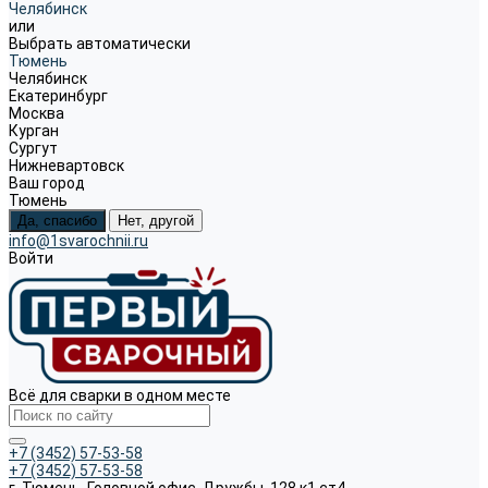
Челябинск
или
Выбрать автоматически
Тюмень
Челябинск
Екатеринбург
Москва
Курган
Сургут
Нижневартовск
Ваш город
Тюмень
Да, спасибо
Нет, другой
info@1svarochnii.ru
Войти
Всё для сварки в одном месте
+7 (3452) 57-53-58
+7 (3452) 57-53-58