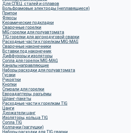
Для СПЕЦ. сталей и сплавов
Вольфрамовые электроды (неплавящиеся)
Припои
Флюсы
Керамические подкладки
Сварочные горелки
MIG горелки для полуавтомата
TIG горелки для аргонодуговой сварки
Расходные части к горелкам MIG-MAG
Сварочные наконечники
Вставки под наконечник
Диффузоры и изоляторы
Сопла для горелок MIG-MAG
Каналы направляющие
Наборы расходки для полуавтомата
Гусаки
Рукоятки
Кнопки
Спирали для горелки
Евроадаптеры, разъёмы
Шланг-пакеты
Расходные части к горелкам TIG
Цанги
Держатели цанг
Изоляторы, кольца TIG
Сопла TIG
Колпачки (заглушки)
Наборы расходки для TIG сварки