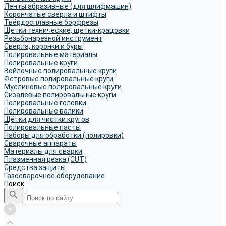
Ленты абразивные (для шлифмашин)
Корончатые сверла и штифты
Твёрдосплавные борфрезы
Щетки технические, щетки-крацовки
Резьбонарезной инструмент
Сверла, коронки и буры
Полировальные материалы
Полировальные круги
Войлочные полировальные круги
Фетровые полировальные круги
Муслиновые полировальные круги
Cизалевые полировальные круги
Полировальные головки
Полировальные валики
Щётки для чистки кругов
Полировальные пасты
Наборы для обработки (полировки)
Сварочные аппараты
Материалы для сварки
Плазменная резка (CUT)
Средства защиты
Газосварочное оборудование
Поиск