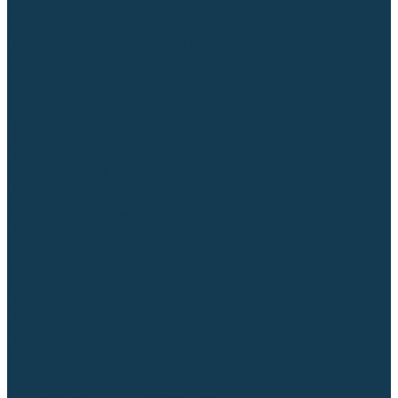
Диффузоры и завихрители CUT
Изоляторы, кольца уплотнительные
Насадки, кожухи, колпаки
Головы, основания плазмотронов
Корпусы, разъёмы
Шлейфы, кабеля
Наборы балеринок
Циркульные устройства
Комплектующие для лазерной резки
Газосварочное оборудование
Газовые горелки
Газовые резаки
Лампы паяльные
Газовые редукторы
Регуляторы расхода газа
Подогреватели углекислого газа (CO₂)
Манометры
Дополнительное газосварочное оборудование
Рукава, шланги, соединители
Баллоны
Переносные машины термической резки
Мундштуки для резаков и наконечники к горелкам
Гайки, ниппели
Строительное оборудование и инструмент
Генераторы (электростанции)
Бензиновые
Дизельные
Инверторные