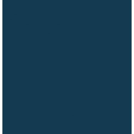
Блоки автоматики для генераторов
Аксессуары для генераторов
Пневмоинструмент
Компрессоры
Безмасляные компрессоры
Масляные ременные компрессоры
Масляные коаксиальные компрессоры
Автомобильные компрессоры
Комплектующие для компрессоров
Пневмошлифмашины
Пневмодрели
Пневмогайковерты
Пневмопистолеты
Наборы пневмоинструмента
Шланги
Аксессуары к пневмоинструменту
Аккумуляторный инструмент
Аккумуляторные УШМ (болгарки)
Аккумуляторные дрели-шуруповерты
Аккумуляторные перфораторы
Аккумуляторные дисковые пилы
Аккумуляторные батареи, зарядные устройства
Сетевой инструмент
УШМ и шлифмашины
Дрели, миксеры, шуруповерты сетевые
Перфораторы
Отбойные молотки
Точильные станки