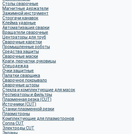
Столы сварочные
Магнитные держатели
Зажимной инструмент
Строгачи канавок
Клейма ударные
Автоматизация сварки
Вращатели сварочные
Центраторы для труб
Сварочные каретки
Промышленные роботы
Средства защиты
Сварочные маски
Краги, перчатки, руковицы
Спецодежда
Очки защитные
Палатки сварщика
Сварочное покрывало
Сварочные шторы
Стекла и комплектующие для масок
Респираторы и фильтры
Плазменная резка (CUT)
Источники (CUT)
Станки плазменной резки
Плазмотроны
Комплектующие для плазмотронов
Сопла CUT
Электроды CUT
Экраны