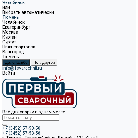
Челябинск
или
Выбрать автоматически
Тюмень
Челябинск
Екатеринбург
Москва
Курган
Сургут
Нижневартовск
Ваш город
Тюмень
Да, спасибо
Нет, другой
info@1svarochnii.ru
Войти
Всё для сварки в одном месте
+7 (3452) 57-53-58
+7 (3452) 57-53-58