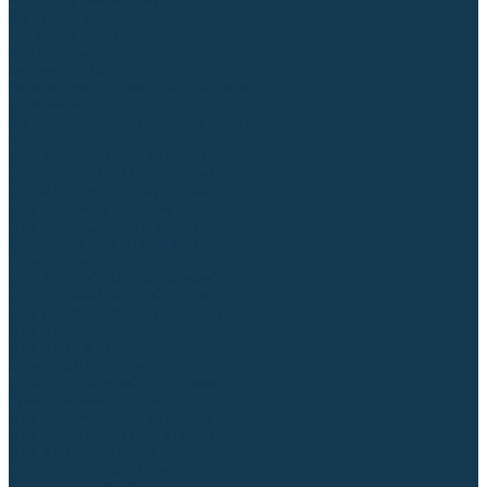
Аргонодуговые (TIG)
Выпрямители, реостаты
Точечная (SPOT)
Контактные
Автоматическая (SAW)
Генераторы и агрегаты для сварки
Лазерные
Материалы для сварочных работ
Сварочная проволока
Для УГЛЕРОДИСТЫХ сталей
Для НЕРЖАВЕЮЩИХ сталей
Для АЛЮМИНИЕВЫХ сплавов
Для МЕДНЫХ сплавов
Для СПЕЦ. сталей и сплавов
Самозащитная (порошковая)
Электроды
Для УГЛЕРОДИСТЫХ сталей
Для НЕРЖАВЕЮЩИХ сталей
Для АЛЮМИНИЕВЫХ сплавов
Для ЧУГУНА
Для НАПЛАВКИ
Для РЕЗКИ (угольные)
Для СПЕЦ. сталей и сплавов
Присадочные прутки
Для УГЛЕРОДИСТЫХ сталей
Для НЕРЖАВЕЮЩИХ сталей
Для АЛЮМИНИЕВЫХ сплавов
Для МЕДНЫХ сплавов