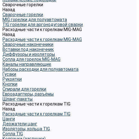
Сварочные горелки
Назад
Сварочные горелки
MIG горелки для полуавтомата
TIG горелки для аргонодуговой сварки
Расходные части к горелкам MIG-MAG
Назад
Расходные части к горелкам MIG-MAG
Сварочные наконечники
Вставки под наконечник
Диффузоры и изоляторы
Сопла для горелок MIG-MAG
Каналы направляющие
Наборы расходки для полуавтомата
Гусаки
Рукоятки
Кнопки
Спирали для горелки
Евроадаптеры, разъёмы
Шланг-пакеты
Расходные части к горелкам TIG
Назад
Расходные части к горелкам TIG
Цанги
Держатели цанг
Изоляторы, кольца TIG
Сопла TIG
Колпачки (заглушки)