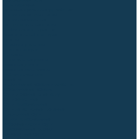
Торцовочные пилы
Пилы дисковые
Пусковые и зарядные устройства
Станки для заточки цепей
Станки сверлильные
Ленточнопильные станки
Стойки для инструмента
Измерительный инструмент
Рулетки
Линейки и угольники
Штангенциркули
Угломеры
Строительные уровни
Лазерные уровни
Лазерные дальномеры
Шаблоны сварщика
Разметка
Расходные материалы и оснастка
Абразивные материалы
Круги отрезные по металлу
Круги зачистные
Круги шлифовальные
Круги лепестковые торцевые
Доводочные круги
Валики шлифовальные
Фибровые диски и круги
Шлифовальные головки
Конволютные круги