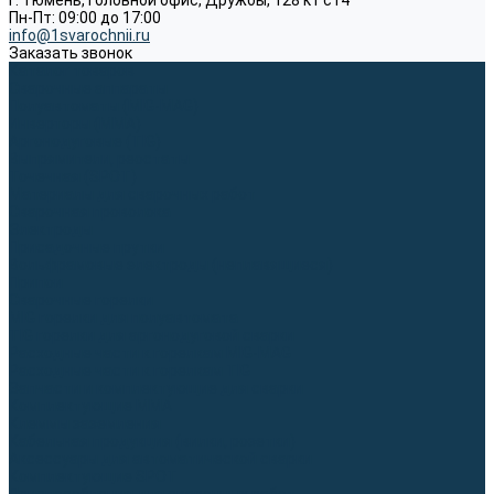
г. Тюмень, Головной офис, Дружбы, 128 к1 ст4
Пн-Пт: 09:00 до 17:00
info@1svarochnii.ru
Заказать звонок
Каталог товаров
Сварочные аппараты
Полуавтоматы (MIG-MAG)
Инверторы (MMA)
Аргонодуговые (TIG)
Выпрямители, реостаты
Точечная (SPOT)
Материалы для сварочных работ
Сварочная проволока
Электроды
Присадочные прутки
Вольфрамовые электроды (неплавящиеся)
Припои
Сварочные горелки
MIG горелки для полуавтомата
TIG горелки для аргонодуговой сварки
Расходные части к горелкам MIG-MAG
Расходные части к горелкам TIG
Запчасти и комплектующие для сварки
Комплектующие ММА
Клеммы заземления
Кабельная продукция (вилки, розетки)
Аксессуары для автоматической сварки
Комплектующие SPOT