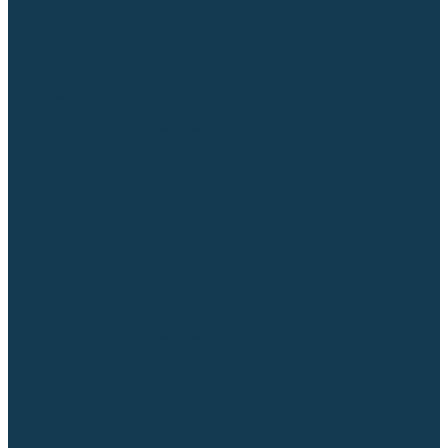
Для СПЕЦ. сталей и сплавов
Вольфрамовые электроды (неплавящиеся)
Припои
Флюсы
Керамические подкладки
Сварочные горелки
MIG горелки для полуавтомата
TIG горелки для аргонодуговой сварки
Расходные части к горелкам MIG-MAG
Сварочные наконечники
Вставки под наконечник
Диффузоры и изоляторы
Сопла для горелок MIG-MAG
Каналы направляющие
Наборы расходки для полуавтомата
Гусаки
Рукоятки
Кнопки
Спирали для горелки
Евроадаптеры, разъёмы
Шланг-пакеты
Расходные части к горелкам TIG
Цанги
Держатели цанг
Изоляторы, кольца TIG
Сопла TIG
Колпачки (заглушки)
Наборы расходки для TIG сварки