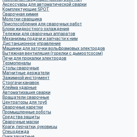
Аксессуары для автоматической сварки
Комплектующие SPOT
Сварочная химия
Молотки сварщика
Приспособления для сварочных работ
Блоки жидкостного охлаждения
Тележки для сварочных аппаратов
Механизмы подачи и запчасти к ним
Дистанционное управление
Машинки для заточки вольфрамовых электродов
Вытяжная вентиляция (горелки с дымоотсосом)
Печи для прокалки электродов
Термопеналы
Столы сварочные
Магнитные держатели
Зажимной инструмент
Строгачи канавок
Клейма ударные
Автоматизация сварки
Вращатели сварочные
Центраторы для труб
Сварочные каретки
Промышленные роботы
Средства защиты
Сварочные маски
Краги, перчатки, руковицы
Спецодежда
Очки защитные