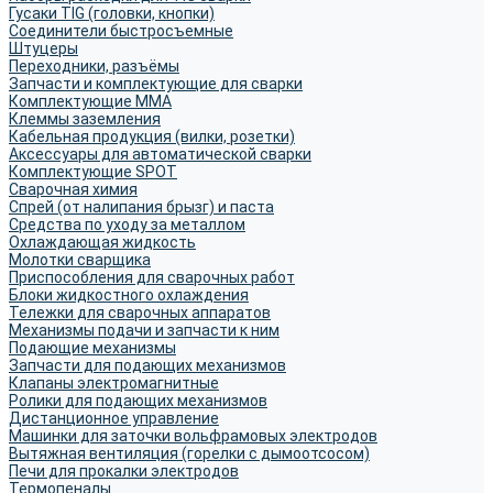
Гусаки TIG (головки, кнопки)
Соединители быстросъемные
Штуцеры
Переходники, разъёмы
Запчасти и комплектующие для сварки
Комплектующие ММА
Клеммы заземления
Кабельная продукция (вилки, розетки)
Аксессуары для автоматической сварки
Комплектующие SPOT
Сварочная химия
Спрей (от налипания брызг) и паста
Средства по уходу за металлом
Охлаждающая жидкость
Молотки сварщика
Приспособления для сварочных работ
Блоки жидкостного охлаждения
Тележки для сварочных аппаратов
Механизмы подачи и запчасти к ним
Подающие механизмы
Запчасти для подающих механизмов
Клапаны электромагнитные
Ролики для подающих механизмов
Дистанционное управление
Машинки для заточки вольфрамовых электродов
Вытяжная вентиляция (горелки с дымоотсосом)
Печи для прокалки электродов
Термопеналы