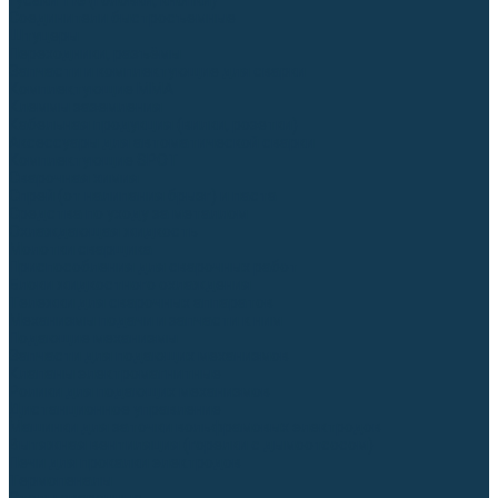
Гусаки TIG (головки, кнопки)
Соединители быстросъемные
Штуцеры
Переходники, разъёмы
Запчасти и комплектующие для сварки
Комплектующие ММА
Клеммы заземления
Кабельная продукция (вилки, розетки)
Аксессуары для автоматической сварки
Комплектующие SPOT
Сварочная химия
Спрей (от налипания брызг) и паста
Средства по уходу за металлом
Охлаждающая жидкость
Молотки сварщика
Приспособления для сварочных работ
Блоки жидкостного охлаждения
Тележки для сварочных аппаратов
Механизмы подачи и запчасти к ним
Подающие механизмы
Запчасти для подающих механизмов
Клапаны электромагнитные
Ролики для подающих механизмов
Дистанционное управление
Машинки для заточки вольфрамовых электродов
Вытяжная вентиляция (горелки с дымоотсосом)
Печи для прокалки электродов
Термопеналы