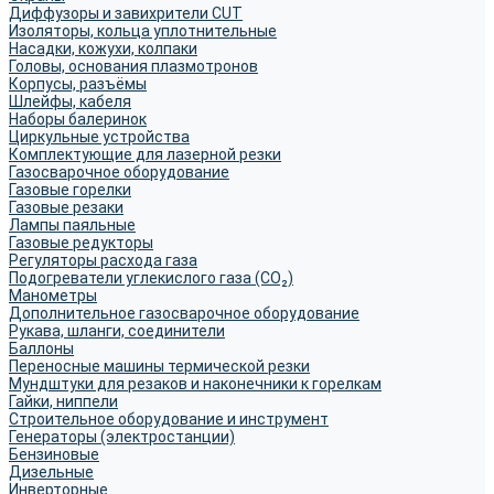
Диффузоры и завихрители CUT
Изоляторы, кольца уплотнительные
Насадки, кожухи, колпаки
Головы, основания плазмотронов
Корпусы, разъёмы
Шлейфы, кабеля
Наборы балеринок
Циркульные устройства
Комплектующие для лазерной резки
Газосварочное оборудование
Газовые горелки
Газовые резаки
Лампы паяльные
Газовые редукторы
Регуляторы расхода газа
Подогреватели углекислого газа (CO₂)
Манометры
Дополнительное газосварочное оборудование
Рукава, шланги, соединители
Баллоны
Переносные машины термической резки
Мундштуки для резаков и наконечники к горелкам
Гайки, ниппели
Строительное оборудование и инструмент
Генераторы (электростанции)
Бензиновые
Дизельные
Инверторные