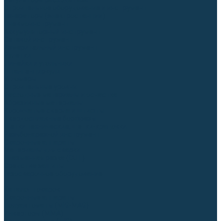
Регуляторы расхода газа
Строительное оборудование и инструмент
Генераторы (электростанции)
Пневмоинструмент
Аккумуляторный инструмент
Сетевой инструмент
Измерительный инструмент
Рулетки
Линейки и угольники
Штангенциркули
Угломеры
Строительные уровни
Расходные материалы и оснастка
Абразивные материалы
Корончатые сверла и штифты
Твёрдосплавные борфрезы
Щетки технические, щетки-крацовки
Резьбонарезной инструмент
Сварочные аппараты
Материалы для сварки
Плазменная резка (CUT)
Средства защиты
Газосварочное оборудование
...
Каталог товаров
Сварочные аппараты
Полуавтоматы (MIG-MAG)
Инверторы (MMA)