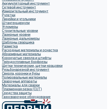
Аккумуляторный инструмент
Сетевой инструмент
Измерительный инструмент
Рулетки
Линейки и угольники
Штангенциркули
Угломеры
Строительные уровни
Лазерные уровни
Лазерные дальномеры
Шаблоны сварщика
Разметка
Расходные материалы и оснастка
Абразивные материалы
Корончатые сверла и штифты
Твёрдосплавные борфрезы
Щетки технические, щетки-крацовки
Резьбонарезной инструмент
Сверла, коронки и буры
Полировальные материалы
Сварочные аппараты
Материалы для сварки
Плазменная резка (CUT)
Средства защиты
Газосварочное оборудование