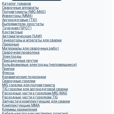
Каталог товаров
Сварочные аппараты
Полуавтоматы (MIG-MAG)
Инверторы (MMA)
Аргонодуговые (TIG)
Выпрямители, реостаты
Точечная (SPOT)
Контактные
Автоматическая (SAW)
Генераторы и агрегаты для сварки
Лазерные
Материалы для сварочных работ
Сварочная проволока
Электроды
Присадочные прутки
Вольфрамовые электроды (неплавящиеся)
Припои
Флюсы
Керамические подкладки
Сварочные горелки
MIG горелки для полуавтомата
TIG горелки для аргонодуговой сварки
Расходные части к горелкам MIG-MAG
Расходные части к горелкам TIG
Запчасти и комплектующие для сварки
Комплектующие ММА
Клеммы заземления
Кабельная продукция (вилки, розетки)