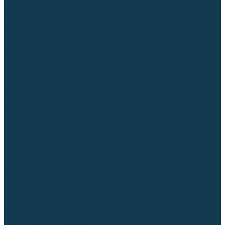
Столы сварочные
Магнитные держатели
Зажимной инструмент
Строгачи канавок
Клейма ударные
Автоматизация сварки
Вращатели сварочные
Центраторы для труб
Сварочные каретки
Промышленные роботы
Средства защиты
Сварочные маски
Краги, перчатки, руковицы
Спецодежда
Очки защитные
Палатки сварщика
Сварочное покрывало
Сварочные шторы
Стекла и комплектующие для масок
Респираторы и фильтры
Плазменная резка (CUT)
Источники (CUT)
Станки плазменной резки
Плазмотроны
Комплектующие для плазмотронов
Сопла CUT
Электроды CUT
Экраны