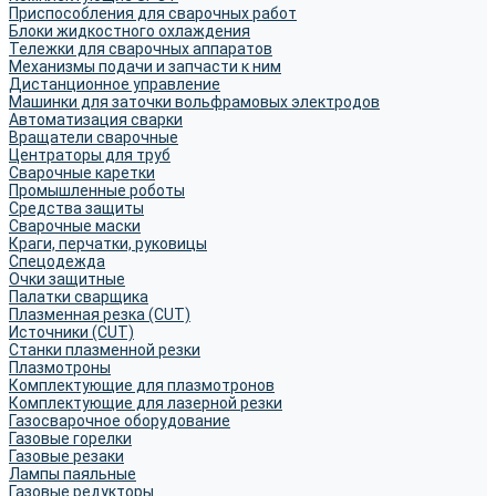
Приспособления для сварочных работ
Блоки жидкостного охлаждения
Тележки для сварочных аппаратов
Механизмы подачи и запчасти к ним
Дистанционное управление
Машинки для заточки вольфрамовых электродов
Автоматизация сварки
Вращатели сварочные
Центраторы для труб
Сварочные каретки
Промышленные роботы
Средства защиты
Сварочные маски
Краги, перчатки, руковицы
Спецодежда
Очки защитные
Палатки сварщика
Плазменная резка (CUT)
Источники (CUT)
Станки плазменной резки
Плазмотроны
Комплектующие для плазмотронов
Комплектующие для лазерной резки
Газосварочное оборудование
Газовые горелки
Газовые резаки
Лампы паяльные
Газовые редукторы