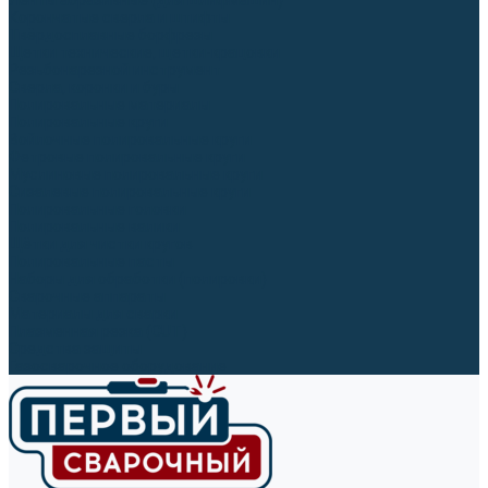
Ленты абразивные (для шлифмашин)
Корончатые сверла и штифты
Твёрдосплавные борфрезы
Щетки технические, щетки-крацовки
Резьбонарезной инструмент
Сверла, коронки и буры
Полировальные материалы
Полировальные круги
Войлочные полировальные круги
Фетровые полировальные круги
Муслиновые полировальные круги
Cизалевые полировальные круги
Полировальные головки
Полировальные валики
Щётки для чистки кругов
Полировальные пасты
Наборы для обработки (полировки)
Сварочные аппараты
Материалы для сварки
Плазменная резка (CUT)
Средства защиты
Газосварочное оборудование