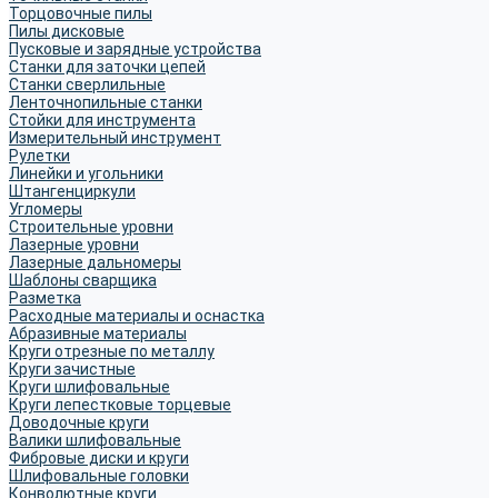
Торцовочные пилы
Пилы дисковые
Пусковые и зарядные устройства
Станки для заточки цепей
Станки сверлильные
Ленточнопильные станки
Стойки для инструмента
Измерительный инструмент
Рулетки
Линейки и угольники
Штангенциркули
Угломеры
Строительные уровни
Лазерные уровни
Лазерные дальномеры
Шаблоны сварщика
Разметка
Расходные материалы и оснастка
Абразивные материалы
Круги отрезные по металлу
Круги зачистные
Круги шлифовальные
Круги лепестковые торцевые
Доводочные круги
Валики шлифовальные
Фибровые диски и круги
Шлифовальные головки
Конволютные круги