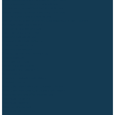
Приспособления для сварочных работ
Блоки жидкостного охлаждения
Тележки для сварочных аппаратов
Механизмы подачи и запчасти к ним
Дистанционное управление
Машинки для заточки вольфрамовых электродов
Автоматизация сварки
Вращатели сварочные
Центраторы для труб
Сварочные каретки
Промышленные роботы
Средства защиты
Сварочные маски
Краги, перчатки, руковицы
Спецодежда
Очки защитные
Палатки сварщика
Плазменная резка (CUT)
Источники (CUT)
Станки плазменной резки
Плазмотроны
Комплектующие для плазмотронов
Комплектующие для лазерной резки
Газосварочное оборудование
Газовые горелки
Газовые резаки
Лампы паяльные
Газовые редукторы