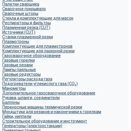
Палатки сварщика
Сварочное покрывало
Сварочные шторы
Стекла и комплектующие для масок
Респираторы и фильтры
Плазменная резка (CUT)
Источники (CUT)
Станки плазменной резки
Плазмотроны
Комплектующие для плазмотронов
Комплектующие для лазерной резки
Газосварочное оборудование
Газовые горелки
Газовые резаки
Лампы паяльные
Газовые редукторы
Регуляторы расхода газа
Подогреватели углекислого газа (CO₂)
Манометры
Дополнительное газосварочное оборудование
Рукава, шланги, соединители
Баллоны
Переносные машины термической резки
Мундштуки для резаков и наконечники к горелкам
Гайки, ниппели
Строительное оборудование и инструмент
Генераторы (электростанции)
Пневмоинструмент