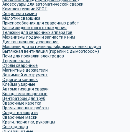
Аксессуары для автоматической сварки
Комплектующие SPOT
Сварочная химия
Молотки сварщика
Приспособления для сварочных работ
Блоки жидкостного охлаждения
Тележки для сварочных аппаратов
Механизмы подачи и запчасти к ним
Дистанционное управление
Машинки для заточки вольфрамовых электродов
Вытяжная вентиляция (горелки с дымоотсосом)
Печи для прокалки электродов
Термопеналы
Столы сварочные
Магнитные держатели
Зажимной инструмент
Строгачи канавок
Клейма ударные
Автоматизация сварки
Вращатели сварочные
Центраторы для труб
Сварочные каретки
Промышленные роботы
Средства защиты
Сварочные маски
Краги, перчатки, руковицы
Спецодежда
Очки защитные