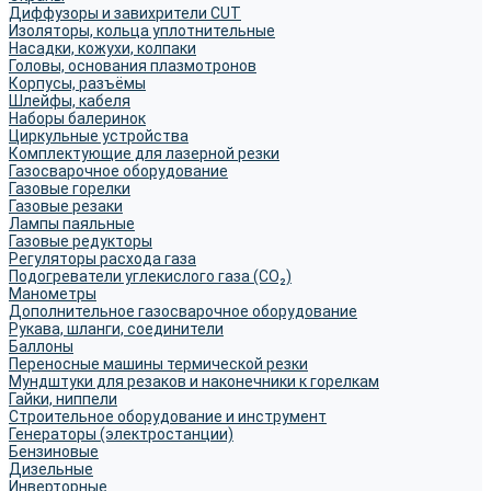
Диффузоры и завихрители CUT
Изоляторы, кольца уплотнительные
Насадки, кожухи, колпаки
Головы, основания плазмотронов
Корпусы, разъёмы
Шлейфы, кабеля
Наборы балеринок
Циркульные устройства
Комплектующие для лазерной резки
Газосварочное оборудование
Газовые горелки
Газовые резаки
Лампы паяльные
Газовые редукторы
Регуляторы расхода газа
Подогреватели углекислого газа (CO₂)
Манометры
Дополнительное газосварочное оборудование
Рукава, шланги, соединители
Баллоны
Переносные машины термической резки
Мундштуки для резаков и наконечники к горелкам
Гайки, ниппели
Строительное оборудование и инструмент
Генераторы (электростанции)
Бензиновые
Дизельные
Инверторные