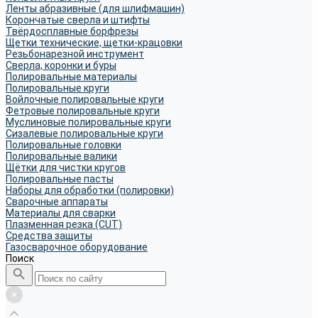
Ленты абразивные (для шлифмашин)
Корончатые сверла и штифты
Твёрдосплавные борфрезы
Щетки технические, щетки-крацовки
Резьбонарезной инструмент
Сверла, коронки и буры
Полировальные материалы
Полировальные круги
Войлочные полировальные круги
Фетровые полировальные круги
Муслиновые полировальные круги
Cизалевые полировальные круги
Полировальные головки
Полировальные валики
Щётки для чистки кругов
Полировальные пасты
Наборы для обработки (полировки)
Сварочные аппараты
Материалы для сварки
Плазменная резка (CUT)
Средства защиты
Газосварочное оборудование
Поиск