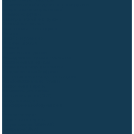
Регуляторы расхода газа
Строительное оборудование и инструмент
Генераторы (электростанции)
Пневмоинструмент
Аккумуляторный инструмент
Сетевой инструмент
Измерительный инструмент
Рулетки
Линейки и угольники
Штангенциркули
Угломеры
Строительные уровни
Расходные материалы и оснастка
Абразивные материалы
Корончатые сверла и штифты
Твёрдосплавные борфрезы
Щетки технические, щетки-крацовки
Резьбонарезной инструмент
Сварочные аппараты
Материалы для сварки
Плазменная резка (CUT)
Средства защиты
Газосварочное оборудование
...
Каталог товаров
Сварочные аппараты
Полуавтоматы (MIG-MAG)
Инверторы (MMA)