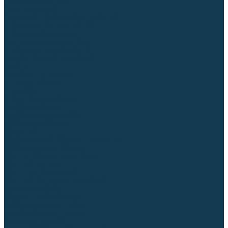
Торцовочные пилы
Пилы дисковые
Пусковые и зарядные устройства
Станки для заточки цепей
Станки сверлильные
Ленточнопильные станки
Стойки для инструмента
Измерительный инструмент
Рулетки
Линейки и угольники
Штангенциркули
Угломеры
Строительные уровни
Лазерные уровни
Лазерные дальномеры
Шаблоны сварщика
Разметка
Расходные материалы и оснастка
Абразивные материалы
Круги отрезные по металлу
Круги зачистные
Круги шлифовальные
Круги лепестковые торцевые
Доводочные круги
Валики шлифовальные
Фибровые диски и круги
Шлифовальные головки
Конволютные круги