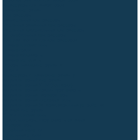
Блоки автоматики для генераторов
Аксессуары для генераторов
Пневмоинструмент
Компрессоры
Безмасляные компрессоры
Масляные ременные компрессоры
Масляные коаксиальные компрессоры
Автомобильные компрессоры
Комплектующие для компрессоров
Пневмошлифмашины
Пневмодрели
Пневмогайковерты
Пневмопистолеты
Наборы пневмоинструмента
Шланги
Аксессуары к пневмоинструменту
Аккумуляторный инструмент
Аккумуляторные УШМ (болгарки)
Аккумуляторные дрели-шуруповерты
Аккумуляторные перфораторы
Аккумуляторные дисковые пилы
Аккумуляторные батареи, зарядные устройства
Сетевой инструмент
УШМ и шлифмашины
Дрели, миксеры, шуруповерты сетевые
Перфораторы
Отбойные молотки
Точильные станки