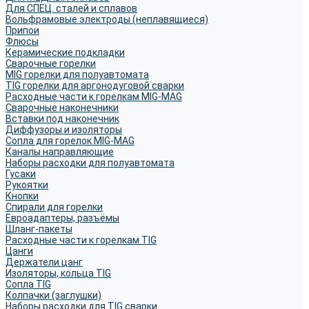
Для СПЕЦ. сталей и сплавов
Вольфрамовые электроды (неплавящиеся)
Припои
Флюсы
Керамические подкладки
Сварочные горелки
MIG горелки для полуавтомата
TIG горелки для аргонодуговой сварки
Расходные части к горелкам MIG-MAG
Сварочные наконечники
Вставки под наконечник
Диффузоры и изоляторы
Сопла для горелок MIG-MAG
Каналы направляющие
Наборы расходки для полуавтомата
Гусаки
Рукоятки
Кнопки
Спирали для горелки
Евроадаптеры, разъёмы
Шланг-пакеты
Расходные части к горелкам TIG
Цанги
Держатели цанг
Изоляторы, кольца TIG
Сопла TIG
Колпачки (заглушки)
Наборы расходки для TIG сварки