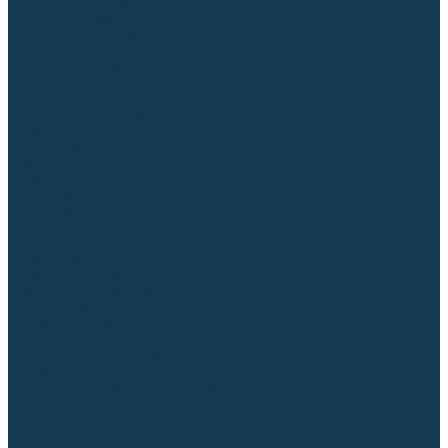
Столы сварочные
Магнитные держатели
Зажимной инструмент
Строгачи канавок
Клейма ударные
Автоматизация сварки
Вращатели сварочные
Центраторы для труб
Сварочные каретки
Промышленные роботы
Средства защиты
Сварочные маски
Краги, перчатки, руковицы
Спецодежда
Очки защитные
Палатки сварщика
Сварочное покрывало
Сварочные шторы
Стекла и комплектующие для масок
Респираторы и фильтры
Плазменная резка (CUT)
Источники (CUT)
Станки плазменной резки
Плазмотроны
Комплектующие для плазмотронов
Сопла CUT
Электроды CUT
Экраны