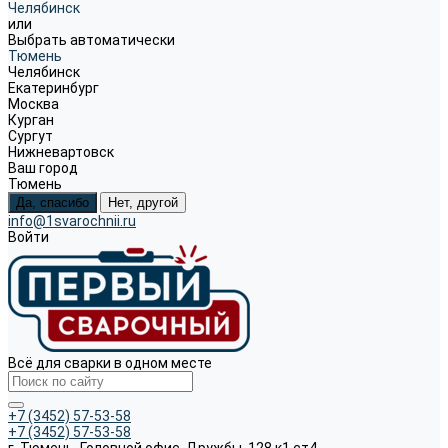
Челябинск
или
Выбрать автоматически
Тюмень
Челябинск
Екатеринбург
Москва
Курган
Сургут
Нижневартовск
Ваш город
Тюмень
Да, спасибо
Нет, другой
info@1svarochnii.ru
Войти
Всё для сварки в одном месте
+7 (3452) 57-53-58
+7 (3452) 57-53-58