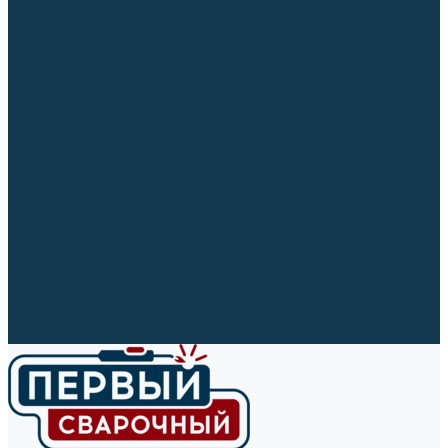
Ленты абразивные (для шлифмашин)
Корончатые сверла и штифты
Твёрдосплавные борфрезы
Щетки технические, щетки-крацовки
Резьбонарезной инструмент
Сверла, коронки и буры
Полировальные материалы
Полировальные круги
Войлочные полировальные круги
Фетровые полировальные круги
Муслиновые полировальные круги
Cизалевые полировальные круги
Полировальные головки
Полировальные валики
Щётки для чистки кругов
Полировальные пасты
Наборы для обработки (полировки)
Сварочные аппараты
Материалы для сварки
Плазменная резка (CUT)
Средства защиты
Газосварочное оборудование