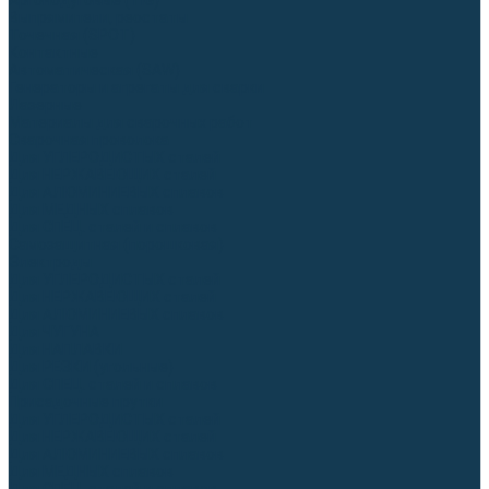
Аргонодуговые (TIG)
Выпрямители, реостаты
Точечная (SPOT)
Контактные
Автоматическая (SAW)
Генераторы и агрегаты для сварки
Лазерные
Материалы для сварочных работ
Сварочная проволока
Для УГЛЕРОДИСТЫХ сталей
Для НЕРЖАВЕЮЩИХ сталей
Для АЛЮМИНИЕВЫХ сплавов
Для МЕДНЫХ сплавов
Для СПЕЦ. сталей и сплавов
Самозащитная (порошковая)
Электроды
Для УГЛЕРОДИСТЫХ сталей
Для НЕРЖАВЕЮЩИХ сталей
Для АЛЮМИНИЕВЫХ сплавов
Для ЧУГУНА
Для НАПЛАВКИ
Для РЕЗКИ (угольные)
Для СПЕЦ. сталей и сплавов
Присадочные прутки
Для УГЛЕРОДИСТЫХ сталей
Для НЕРЖАВЕЮЩИХ сталей
Для АЛЮМИНИЕВЫХ сплавов
Для МЕДНЫХ сплавов