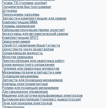
Гусаки TIG (головки, кнопки)
Соединители быстросъемные
Штуцеры
Переходники, разъёмы
Запчасти и комплектующие для сварки
Комплектующие ММА
Клеммы заземления
Кабельная продукция (вилки, розетки)
Аксессуары для автоматической сварки
Комплектующие SPOT
Сварочная химия
Спрей (от налипания брызг) и паста
Средства по уходу за металлом
Охлаждающая жидкость
Молотки сварщика
Приспособления для сварочных работ
Блоки жидкостного охлаждения
Тележки для сварочных аппаратов
Механизмы подачи и запчасти к ним
Подающие механизмы
Запчасти для подающих механизмов
Клапаны электромагнитные
Ролики для подающих механизмов
Дистанционное управление
Машинки для заточки вольфрамовых электродов
Вытяжная вентиляция (горелки с дымоотсосом)
Печи для прокалки электродов
Термопеналы