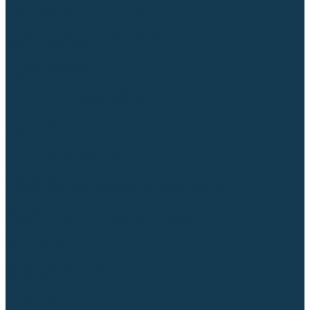
Диффузоры и завихрители CUT
Изоляторы, кольца уплотнительные
Насадки, кожухи, колпаки
Головы, основания плазмотронов
Корпусы, разъёмы
Шлейфы, кабеля
Наборы балеринок
Циркульные устройства
Комплектующие для лазерной резки
Газосварочное оборудование
Газовые горелки
Газовые резаки
Лампы паяльные
Газовые редукторы
Регуляторы расхода газа
Подогреватели углекислого газа (CO₂)
Манометры
Дополнительное газосварочное оборудование
Рукава, шланги, соединители
Баллоны
Переносные машины термической резки
Мундштуки для резаков и наконечники к горелкам
Гайки, ниппели
Строительное оборудование и инструмент
Генераторы (электростанции)
Бензиновые
Дизельные
Инверторные