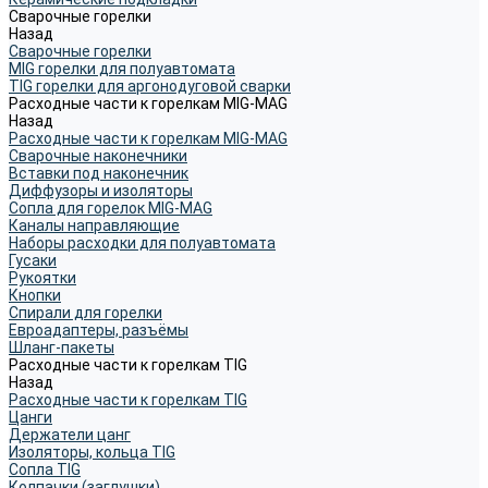
Сварочные горелки
Назад
Сварочные горелки
MIG горелки для полуавтомата
TIG горелки для аргонодуговой сварки
Расходные части к горелкам MIG-MAG
Назад
Расходные части к горелкам MIG-MAG
Сварочные наконечники
Вставки под наконечник
Диффузоры и изоляторы
Сопла для горелок MIG-MAG
Каналы направляющие
Наборы расходки для полуавтомата
Гусаки
Рукоятки
Кнопки
Спирали для горелки
Евроадаптеры, разъёмы
Шланг-пакеты
Расходные части к горелкам TIG
Назад
Расходные части к горелкам TIG
Цанги
Держатели цанг
Изоляторы, кольца TIG
Сопла TIG
Колпачки (заглушки)