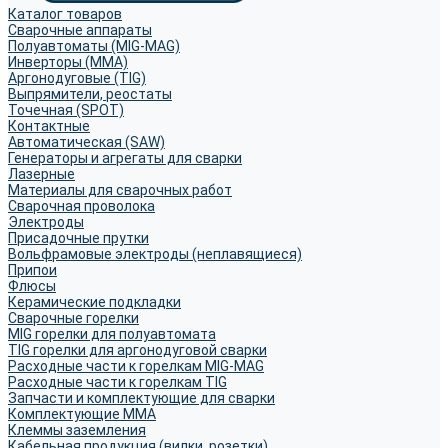
Каталог товаров
Сварочные аппараты
Полуавтоматы (MIG-MAG)
Инверторы (MMA)
Аргонодуговые (TIG)
Выпрямители, реостаты
Точечная (SPOT)
Контактные
Автоматическая (SAW)
Генераторы и агрегаты для сварки
Лазерные
Материалы для сварочных работ
Сварочная проволока
Электроды
Присадочные прутки
Вольфрамовые электроды (неплавящиеся)
Припои
Флюсы
Керамические подкладки
Сварочные горелки
MIG горелки для полуавтомата
TIG горелки для аргонодуговой сварки
Расходные части к горелкам MIG-MAG
Расходные части к горелкам TIG
Запчасти и комплектующие для сварки
Комплектующие ММА
Клеммы заземления
Кабельная продукция (вилки, розетки)