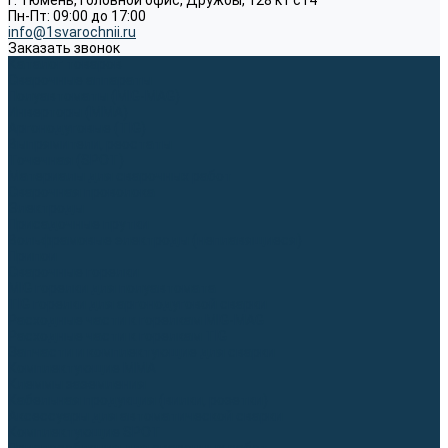
г. Тюмень, Головной офис, Дружбы, 128 к1 ст4
Пн-Пт: 09:00 до 17:00
info@1svarochnii.ru
Заказать звонок
Каталог товаров
Сварочные аппараты
Полуавтоматы (MIG-MAG)
Инверторы (MMA)
Аргонодуговые (TIG)
Выпрямители, реостаты
Точечная (SPOT)
Материалы для сварочных работ
Сварочная проволока
Электроды
Присадочные прутки
Вольфрамовые электроды (неплавящиеся)
Припои
Сварочные горелки
MIG горелки для полуавтомата
TIG горелки для аргонодуговой сварки
Расходные части к горелкам MIG-MAG
Расходные части к горелкам TIG
Запчасти и комплектующие для сварки
Комплектующие ММА
Клеммы заземления
Кабельная продукция (вилки, розетки)
Аксессуары для автоматической сварки
Комплектующие SPOT