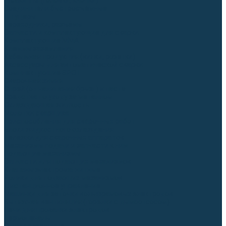
Гусаки TIG (головки, кнопки)
Соединители быстросъемные
Штуцеры
Переходники, разъёмы
Запчасти и комплектующие для сварки
Комплектующие ММА
Клеммы заземления
Кабельная продукция (вилки, розетки)
Аксессуары для автоматической сварки
Комплектующие SPOT
Сварочная химия
Спрей (от налипания брызг) и паста
Средства по уходу за металлом
Охлаждающая жидкость
Молотки сварщика
Приспособления для сварочных работ
Блоки жидкостного охлаждения
Тележки для сварочных аппаратов
Механизмы подачи и запчасти к ним
Подающие механизмы
Запчасти для подающих механизмов
Клапаны электромагнитные
Ролики для подающих механизмов
Дистанционное управление
Машинки для заточки вольфрамовых электродов
Вытяжная вентиляция (горелки с дымоотсосом)
Печи для прокалки электродов
Термопеналы