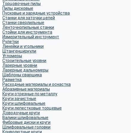
Торцовочные пилы
Пилы дисковые
Пусковые и зарядные устройства
Станки для заточки цепей
Станки сверлильные
Ленточнопильные станки
Стойки для инструмента
Измерительный инструмент
Рулетки
Линейки и угольники
Штангенциркули
Угломеры
Строительные уровни
Лазерные уровни
Лазерные дальномеры
Шаблоны сварщика
Разметка
Расходные материалы и оснастка
Абразивные материалы
Круги отрезные по металлу
Круги зачистные
Круги шлифовальные
Круги лепестковые торцевые
Доводочные круги
Валики шлифовальные
Фибровые диски и круги
Шлифовальные головки
Конволютные круги