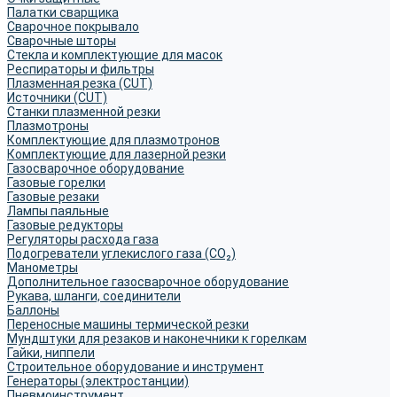
Палатки сварщика
Сварочное покрывало
Сварочные шторы
Стекла и комплектующие для масок
Респираторы и фильтры
Плазменная резка (CUT)
Источники (CUT)
Станки плазменной резки
Плазмотроны
Комплектующие для плазмотронов
Комплектующие для лазерной резки
Газосварочное оборудование
Газовые горелки
Газовые резаки
Лампы паяльные
Газовые редукторы
Регуляторы расхода газа
Подогреватели углекислого газа (CO₂)
Манометры
Дополнительное газосварочное оборудование
Рукава, шланги, соединители
Баллоны
Переносные машины термической резки
Мундштуки для резаков и наконечники к горелкам
Гайки, ниппели
Строительное оборудование и инструмент
Генераторы (электростанции)
Пневмоинструмент