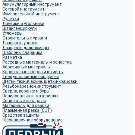
Аккумуляторный инструмент
Сетевой инструмент
Измерительный инструмент
Рулетки
Линейки и угольники
Штангенциркули
Угломеры
Строительные уровни
Лазерные уровни
Лазерные дальномеры
Шаблоны сварщика
Разметка
Расходные материалы и оснастка
Абразивные материалы
Корончатые сверла и штифты
Твёрдосплавные борфрезы
Щетки технические, щетки-крацовки
Резьбонарезной инструмент
Сверла, коронки и буры
Полировальные материалы
Сварочные аппараты
Материалы для сварки
Плазменная резка (CUT)
Средства защиты
Газосварочное оборудование