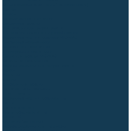
Для СПЕЦ. сталей и сплавов
Вольфрамовые электроды (неплавящиеся)
Припои
Флюсы
Керамические подкладки
Сварочные горелки
MIG горелки для полуавтомата
TIG горелки для аргонодуговой сварки
Расходные части к горелкам MIG-MAG
Сварочные наконечники
Вставки под наконечник
Диффузоры и изоляторы
Сопла для горелок MIG-MAG
Каналы направляющие
Наборы расходки для полуавтомата
Гусаки
Рукоятки
Кнопки
Спирали для горелки
Евроадаптеры, разъёмы
Шланг-пакеты
Расходные части к горелкам TIG
Цанги
Держатели цанг
Изоляторы, кольца TIG
Сопла TIG
Колпачки (заглушки)
Наборы расходки для TIG сварки