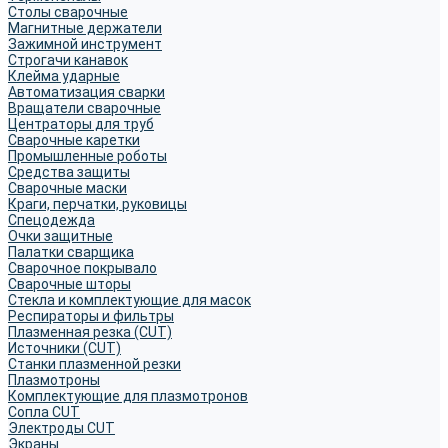
Столы сварочные
Магнитные держатели
Зажимной инструмент
Строгачи канавок
Клейма ударные
Автоматизация сварки
Вращатели сварочные
Центраторы для труб
Сварочные каретки
Промышленные роботы
Средства защиты
Сварочные маски
Краги, перчатки, руковицы
Спецодежда
Очки защитные
Палатки сварщика
Сварочное покрывало
Сварочные шторы
Стекла и комплектующие для масок
Респираторы и фильтры
Плазменная резка (CUT)
Источники (CUT)
Станки плазменной резки
Плазмотроны
Комплектующие для плазмотронов
Сопла CUT
Электроды CUT
Экраны