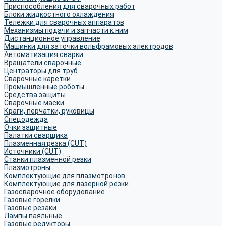
Приспособления для сварочных работ
Блоки жидкостного охлаждения
Тележки для сварочных аппаратов
Механизмы подачи и запчасти к ним
Дистанционное управление
Машинки для заточки вольфрамовых электродов
Автоматизация сварки
Вращатели сварочные
Центраторы для труб
Сварочные каретки
Промышленные роботы
Средства защиты
Сварочные маски
Краги, перчатки, руковицы
Спецодежда
Очки защитные
Палатки сварщика
Плазменная резка (CUT)
Источники (CUT)
Станки плазменной резки
Плазмотроны
Комплектующие для плазмотронов
Комплектующие для лазерной резки
Газосварочное оборудование
Газовые горелки
Газовые резаки
Лампы паяльные
Газовые редукторы