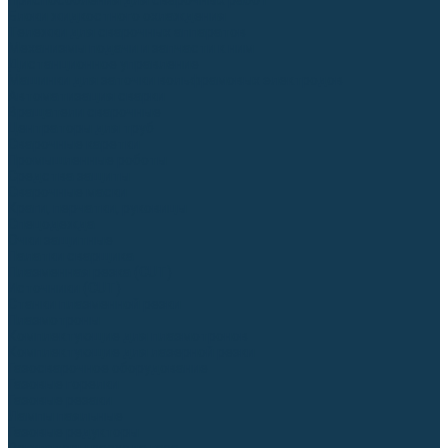
Приспособления для сварочных работ
Блоки жидкостного охлаждения
Тележки для сварочных аппаратов
Механизмы подачи и запчасти к ним
Дистанционное управление
Машинки для заточки вольфрамовых электродов
Автоматизация сварки
Вращатели сварочные
Центраторы для труб
Сварочные каретки
Промышленные роботы
Средства защиты
Сварочные маски
Краги, перчатки, руковицы
Спецодежда
Очки защитные
Палатки сварщика
Плазменная резка (CUT)
Источники (CUT)
Станки плазменной резки
Плазмотроны
Комплектующие для плазмотронов
Комплектующие для лазерной резки
Газосварочное оборудование
Газовые горелки
Газовые резаки
Лампы паяльные
Газовые редукторы