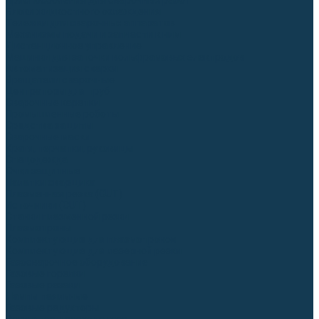
Приспособления для сварочных работ
Блоки жидкостного охлаждения
Тележки для сварочных аппаратов
Механизмы подачи и запчасти к ним
Дистанционное управление
Машинки для заточки вольфрамовых электродов
Автоматизация сварки
Вращатели сварочные
Центраторы для труб
Сварочные каретки
Промышленные роботы
Средства защиты
Сварочные маски
Краги, перчатки, руковицы
Спецодежда
Очки защитные
Палатки сварщика
Плазменная резка (CUT)
Источники (CUT)
Станки плазменной резки
Плазмотроны
Комплектующие для плазмотронов
Комплектующие для лазерной резки
Газосварочное оборудование
Газовые горелки
Газовые резаки
Лампы паяльные
Газовые редукторы