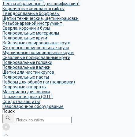
Ленты абразивные (для шлифмашин)
Корончатые сверла и штифты
Твёрдосплавные борфрезы
Щетки технические, щетки-крацовки
Резьбонарезной инструмент
Сверла, коронки и буры
Полировальные материалы
Полировальные круги
Войлочные полировальные круги
Фетровые полировальные круги
Муслиновые полировальные круги
Cизалевые полировальные круги
Полировальные головки
Полировальные валики
Щётки для чистки кругов
Полировальные пасты
Наборы для обработки (полировки)
Сварочные аппараты
Материалы для сварки
Плазменная резка (CUT)
Средства защиты
Газосварочное оборудование
Поиск