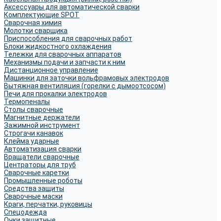
Аксессуары для автоматической сварки
Комплектующие SPOT
Сварочная химия
Молотки сварщика
Приспособления для сварочных работ
Блоки жидкостного охлаждения
Тележки для сварочных аппаратов
Механизмы подачи и запчасти к ним
Дистанционное управление
Машинки для заточки вольфрамовых электродов
Вытяжная вентиляция (горелки с дымоотсосом)
Печи для прокалки электродов
Термопеналы
Столы сварочные
Магнитные держатели
Зажимной инструмент
Строгачи канавок
Клейма ударные
Автоматизация сварки
Вращатели сварочные
Центраторы для труб
Сварочные каретки
Промышленные роботы
Средства защиты
Сварочные маски
Краги, перчатки, руковицы
Спецодежда
Очки защитные