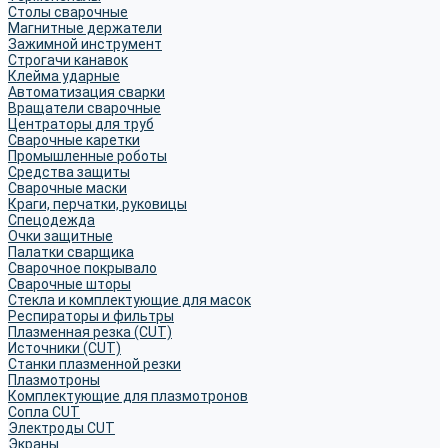
Столы сварочные
Магнитные держатели
Зажимной инструмент
Строгачи канавок
Клейма ударные
Автоматизация сварки
Вращатели сварочные
Центраторы для труб
Сварочные каретки
Промышленные роботы
Средства защиты
Сварочные маски
Краги, перчатки, руковицы
Спецодежда
Очки защитные
Палатки сварщика
Сварочное покрывало
Сварочные шторы
Стекла и комплектующие для масок
Респираторы и фильтры
Плазменная резка (CUT)
Источники (CUT)
Станки плазменной резки
Плазмотроны
Комплектующие для плазмотронов
Сопла CUT
Электроды CUT
Экраны