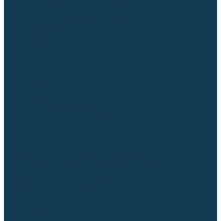
Диффузоры и завихрители CUT
Изоляторы, кольца уплотнительные
Насадки, кожухи, колпаки
Головы, основания плазмотронов
Корпусы, разъёмы
Шлейфы, кабеля
Наборы балеринок
Циркульные устройства
Комплектующие для лазерной резки
Газосварочное оборудование
Газовые горелки
Газовые резаки
Лампы паяльные
Газовые редукторы
Регуляторы расхода газа
Подогреватели углекислого газа (CO₂)
Манометры
Дополнительное газосварочное оборудование
Рукава, шланги, соединители
Баллоны
Переносные машины термической резки
Мундштуки для резаков и наконечники к горелкам
Гайки, ниппели
Строительное оборудование и инструмент
Генераторы (электростанции)
Бензиновые
Дизельные
Инверторные