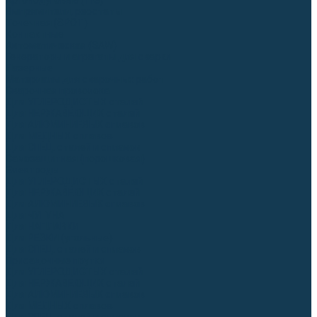
Аргонодуговые (TIG)
Выпрямители, реостаты
Точечная (SPOT)
Контактные
Автоматическая (SAW)
Генераторы и агрегаты для сварки
Лазерные
Материалы для сварочных работ
Сварочная проволока
Для УГЛЕРОДИСТЫХ сталей
Для НЕРЖАВЕЮЩИХ сталей
Для АЛЮМИНИЕВЫХ сплавов
Для МЕДНЫХ сплавов
Для СПЕЦ. сталей и сплавов
Самозащитная (порошковая)
Электроды
Для УГЛЕРОДИСТЫХ сталей
Для НЕРЖАВЕЮЩИХ сталей
Для АЛЮМИНИЕВЫХ сплавов
Для ЧУГУНА
Для НАПЛАВКИ
Для РЕЗКИ (угольные)
Для СПЕЦ. сталей и сплавов
Присадочные прутки
Для УГЛЕРОДИСТЫХ сталей
Для НЕРЖАВЕЮЩИХ сталей
Для АЛЮМИНИЕВЫХ сплавов
Для МЕДНЫХ сплавов