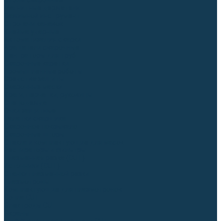
Столы сварочные
Магнитные держатели
Зажимной инструмент
Строгачи канавок
Клейма ударные
Автоматизация сварки
Вращатели сварочные
Центраторы для труб
Сварочные каретки
Промышленные роботы
Средства защиты
Сварочные маски
Краги, перчатки, руковицы
Спецодежда
Очки защитные
Палатки сварщика
Сварочное покрывало
Сварочные шторы
Стекла и комплектующие для масок
Респираторы и фильтры
Плазменная резка (CUT)
Источники (CUT)
Станки плазменной резки
Плазмотроны
Комплектующие для плазмотронов
Сопла CUT
Электроды CUT
Экраны