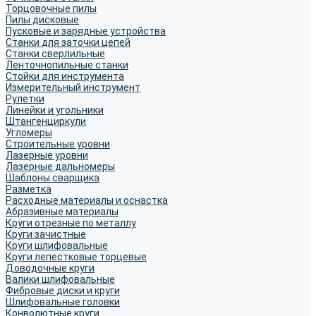
Торцовочные пилы
Пилы дисковые
Пусковые и зарядные устройства
Станки для заточки цепей
Станки сверлильные
Ленточнопильные станки
Стойки для инструмента
Измерительный инструмент
Рулетки
Линейки и угольники
Штангенциркули
Угломеры
Строительные уровни
Лазерные уровни
Лазерные дальномеры
Шаблоны сварщика
Разметка
Расходные материалы и оснастка
Абразивные материалы
Круги отрезные по металлу
Круги зачистные
Круги шлифовальные
Круги лепестковые торцевые
Доводочные круги
Валики шлифовальные
Фибровые диски и круги
Шлифовальные головки
Конволютные круги