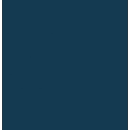
Торцовочные пилы
Пилы дисковые
Пусковые и зарядные устройства
Станки для заточки цепей
Станки сверлильные
Ленточнопильные станки
Стойки для инструмента
Измерительный инструмент
Рулетки
Линейки и угольники
Штангенциркули
Угломеры
Строительные уровни
Лазерные уровни
Лазерные дальномеры
Шаблоны сварщика
Разметка
Расходные материалы и оснастка
Абразивные материалы
Круги отрезные по металлу
Круги зачистные
Круги шлифовальные
Круги лепестковые торцевые
Доводочные круги
Валики шлифовальные
Фибровые диски и круги
Шлифовальные головки
Конволютные круги