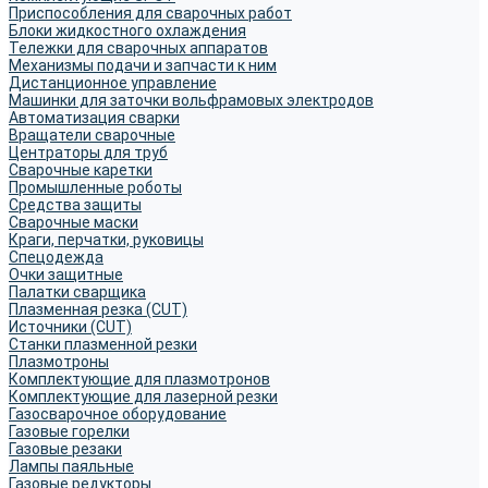
Приспособления для сварочных работ
Блоки жидкостного охлаждения
Тележки для сварочных аппаратов
Механизмы подачи и запчасти к ним
Дистанционное управление
Машинки для заточки вольфрамовых электродов
Автоматизация сварки
Вращатели сварочные
Центраторы для труб
Сварочные каретки
Промышленные роботы
Средства защиты
Сварочные маски
Краги, перчатки, руковицы
Спецодежда
Очки защитные
Палатки сварщика
Плазменная резка (CUT)
Источники (CUT)
Станки плазменной резки
Плазмотроны
Комплектующие для плазмотронов
Комплектующие для лазерной резки
Газосварочное оборудование
Газовые горелки
Газовые резаки
Лампы паяльные
Газовые редукторы