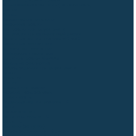
Для СПЕЦ. сталей и сплавов
Вольфрамовые электроды (неплавящиеся)
Припои
Флюсы
Керамические подкладки
Сварочные горелки
MIG горелки для полуавтомата
TIG горелки для аргонодуговой сварки
Расходные части к горелкам MIG-MAG
Сварочные наконечники
Вставки под наконечник
Диффузоры и изоляторы
Сопла для горелок MIG-MAG
Каналы направляющие
Наборы расходки для полуавтомата
Гусаки
Рукоятки
Кнопки
Спирали для горелки
Евроадаптеры, разъёмы
Шланг-пакеты
Расходные части к горелкам TIG
Цанги
Держатели цанг
Изоляторы, кольца TIG
Сопла TIG
Колпачки (заглушки)
Наборы расходки для TIG сварки