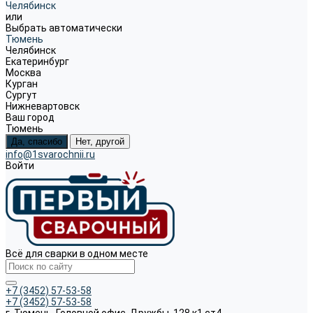
Челябинск
или
Выбрать автоматически
Тюмень
Челябинск
Екатеринбург
Москва
Курган
Сургут
Нижневартовск
Ваш город
Тюмень
Да, спасибо
Нет, другой
info@1svarochnii.ru
Войти
Всё для сварки в одном месте
+7 (3452) 57-53-58
+7 (3452) 57-53-58