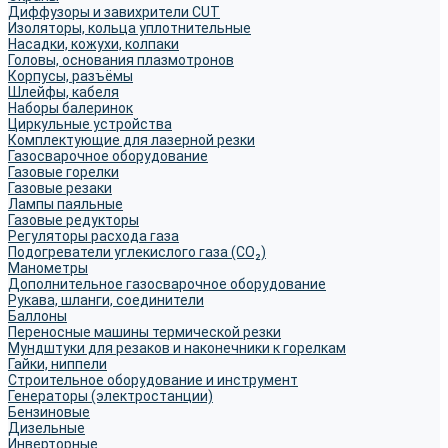
Диффузоры и завихрители CUT
Изоляторы, кольца уплотнительные
Насадки, кожухи, колпаки
Головы, основания плазмотронов
Корпусы, разъёмы
Шлейфы, кабеля
Наборы балеринок
Циркульные устройства
Комплектующие для лазерной резки
Газосварочное оборудование
Газовые горелки
Газовые резаки
Лампы паяльные
Газовые редукторы
Регуляторы расхода газа
Подогреватели углекислого газа (CO₂)
Манометры
Дополнительное газосварочное оборудование
Рукава, шланги, соединители
Баллоны
Переносные машины термической резки
Мундштуки для резаков и наконечники к горелкам
Гайки, ниппели
Строительное оборудование и инструмент
Генераторы (электростанции)
Бензиновые
Дизельные
Инверторные