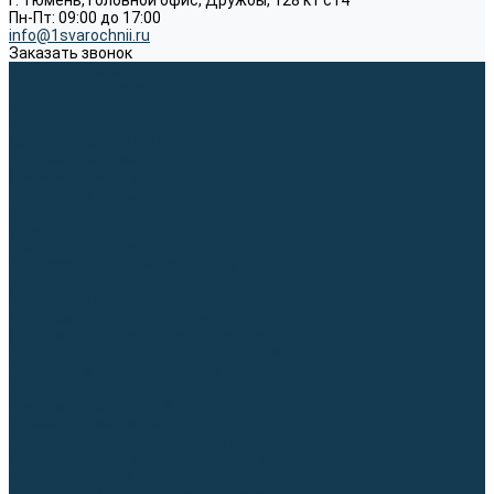
г. Тюмень, Головной офис, Дружбы, 128 к1 ст4
Пн-Пт: 09:00 до 17:00
info@1svarochnii.ru
Заказать звонок
Каталог товаров
Сварочные аппараты
Полуавтоматы (MIG-MAG)
Инверторы (MMA)
Аргонодуговые (TIG)
Выпрямители, реостаты
Точечная (SPOT)
Материалы для сварочных работ
Сварочная проволока
Электроды
Присадочные прутки
Вольфрамовые электроды (неплавящиеся)
Припои
Сварочные горелки
MIG горелки для полуавтомата
TIG горелки для аргонодуговой сварки
Расходные части к горелкам MIG-MAG
Расходные части к горелкам TIG
Запчасти и комплектующие для сварки
Комплектующие ММА
Клеммы заземления
Кабельная продукция (вилки, розетки)
Аксессуары для автоматической сварки
Комплектующие SPOT