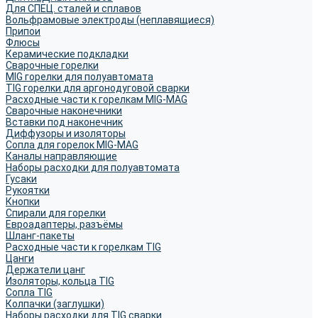
Для СПЕЦ. сталей и сплавов
Вольфрамовые электроды (неплавящиеся)
Припои
Флюсы
Керамические подкладки
Сварочные горелки
MIG горелки для полуавтомата
TIG горелки для аргонодуговой сварки
Расходные части к горелкам MIG-MAG
Сварочные наконечники
Вставки под наконечник
Диффузоры и изоляторы
Сопла для горелок MIG-MAG
Каналы направляющие
Наборы расходки для полуавтомата
Гусаки
Рукоятки
Кнопки
Спирали для горелки
Евроадаптеры, разъёмы
Шланг-пакеты
Расходные части к горелкам TIG
Цанги
Держатели цанг
Изоляторы, кольца TIG
Сопла TIG
Колпачки (заглушки)
Наборы расходки для TIG сварки