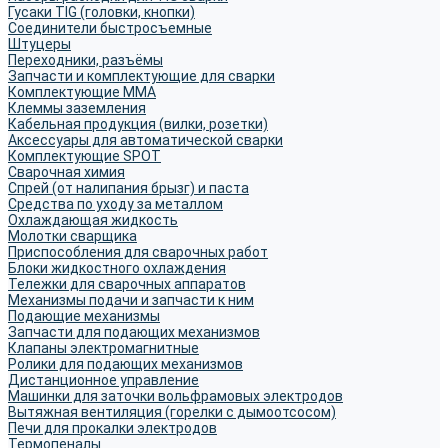
Гусаки TIG (головки, кнопки)
Соединители быстросъемные
Штуцеры
Переходники, разъёмы
Запчасти и комплектующие для сварки
Комплектующие ММА
Клеммы заземления
Кабельная продукция (вилки, розетки)
Аксессуары для автоматической сварки
Комплектующие SPOT
Сварочная химия
Спрей (от налипания брызг) и паста
Средства по уходу за металлом
Охлаждающая жидкость
Молотки сварщика
Приспособления для сварочных работ
Блоки жидкостного охлаждения
Тележки для сварочных аппаратов
Механизмы подачи и запчасти к ним
Подающие механизмы
Запчасти для подающих механизмов
Клапаны электромагнитные
Ролики для подающих механизмов
Дистанционное управление
Машинки для заточки вольфрамовых электродов
Вытяжная вентиляция (горелки с дымоотсосом)
Печи для прокалки электродов
Термопеналы