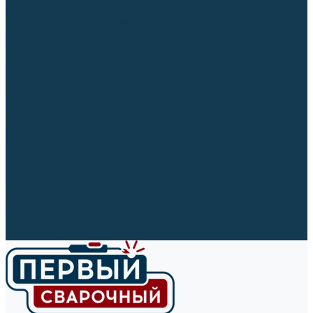
Ленты абразивные (для шлифмашин)
Корончатые сверла и штифты
Твёрдосплавные борфрезы
Щетки технические, щетки-крацовки
Резьбонарезной инструмент
Сверла, коронки и буры
Полировальные материалы
Полировальные круги
Войлочные полировальные круги
Фетровые полировальные круги
Муслиновые полировальные круги
Cизалевые полировальные круги
Полировальные головки
Полировальные валики
Щётки для чистки кругов
Полировальные пасты
Наборы для обработки (полировки)
Сварочные аппараты
Материалы для сварки
Плазменная резка (CUT)
Средства защиты
Газосварочное оборудование