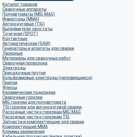
Каталог товаров
Сварочные аппараты
Полуавтоматы (MIG-MAG)
Инверторы (MMA)
Аргонодуговые (TIG)
Выпрямители, реостаты
Точечная (SPOT)
Контактные
Автоматическая (SAW)
Генераторы и агрегаты для сварки
Лазерные
Материалы для сварочных работ
Сварочная проволока
Электроды
Присадочные прутки
Вольфрамовые электроды (неплавящиеся)
Припои
Флюсы
Керамические подкладки
Сварочные горелки
MIG горелки для полуавтомата
TIG горелки для аргонодуговой сварки
Расходные части к горелкам MIG-MAG
Расходные части к горелкам TIG
Запчасти и комплектующие для сварки
Комплектующие ММА
Клеммы заземления
Кабельная продукция (вилки, розетки)