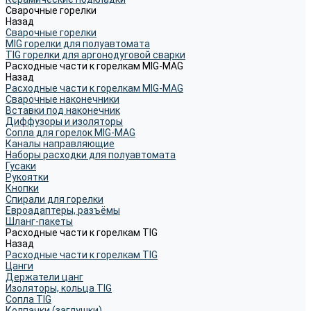
Сварочные горелки
Назад
Сварочные горелки
MIG горелки для полуавтомата
TIG горелки для аргонодуговой сварки
Расходные части к горелкам MIG-MAG
Назад
Расходные части к горелкам MIG-MAG
Сварочные наконечники
Вставки под наконечник
Диффузоры и изоляторы
Сопла для горелок MIG-MAG
Каналы направляющие
Наборы расходки для полуавтомата
Гусаки
Рукоятки
Кнопки
Спирали для горелки
Евроадаптеры, разъёмы
Шланг-пакеты
Расходные части к горелкам TIG
Назад
Расходные части к горелкам TIG
Цанги
Держатели цанг
Изоляторы, кольца TIG
Сопла TIG
Колпачки (заглушки)