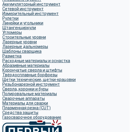
Аккумуляторный инструмент
Сетевой инструмент
Измерительный инструмент
Рулетки
Линейки и угольники
Штангенциркули
Угломеры
Строительные уровни
Лазерные уровни
Лазерные дальномеры
Шаблоны сварщика
Разметка
Расходные материалы и оснастка
Абразивные материалы
Корончатые сверла и штифты
Твёрдосплавные борфрезы
Щетки технические, щетки-крацовки
Резьбонарезной инструмент
Сверла, коронки и буры
Полировальные материалы
Сварочные аппараты
Материалы для сварки
Плазменная резка (CUT)
Средства защиты
Газосварочное оборудование