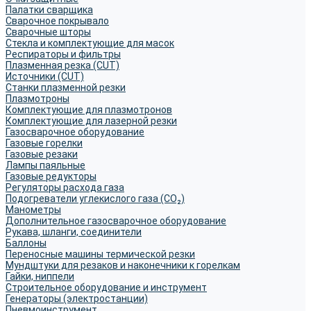
Палатки сварщика
Сварочное покрывало
Сварочные шторы
Стекла и комплектующие для масок
Респираторы и фильтры
Плазменная резка (CUT)
Источники (CUT)
Станки плазменной резки
Плазмотроны
Комплектующие для плазмотронов
Комплектующие для лазерной резки
Газосварочное оборудование
Газовые горелки
Газовые резаки
Лампы паяльные
Газовые редукторы
Регуляторы расхода газа
Подогреватели углекислого газа (CO₂)
Манометры
Дополнительное газосварочное оборудование
Рукава, шланги, соединители
Баллоны
Переносные машины термической резки
Мундштуки для резаков и наконечники к горелкам
Гайки, ниппели
Строительное оборудование и инструмент
Генераторы (электростанции)
Пневмоинструмент