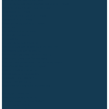
Регуляторы расхода газа
Строительное оборудование и инструмент
Генераторы (электростанции)
Пневмоинструмент
Аккумуляторный инструмент
Сетевой инструмент
Измерительный инструмент
Рулетки
Линейки и угольники
Штангенциркули
Угломеры
Строительные уровни
Расходные материалы и оснастка
Абразивные материалы
Корончатые сверла и штифты
Твёрдосплавные борфрезы
Щетки технические, щетки-крацовки
Резьбонарезной инструмент
Сварочные аппараты
Материалы для сварки
Плазменная резка (CUT)
Средства защиты
Газосварочное оборудование
...
Каталог товаров
Сварочные аппараты
Полуавтоматы (MIG-MAG)
Инверторы (MMA)