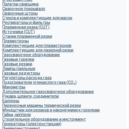
Палатки сварщика
Сварочное покрывало
Сварочные шторы
Стекла и комплектующие для масок
Респираторы и фильтры
Плазменная резка (CUT)
Источники (CUT)
Станки плазменной резки
Плазмотроны
Комплектующие для плазмотронов
Комплектующие для лазерной резки
Газосварочное оборудование
Газовые горелки
Газовые резаки
Лампы паяльные
Газовые редукторы
Регуляторы расхода газа
Подогреватели углекислого газа (CO₂)
Манометры
Дополнительное газосварочное оборудование
Рукава, шланги, соединители
Баллоны
Переносные машины термической резки
Мундштуки для резаков и наконечники к горелкам
Гайки, ниппели
Строительное оборудование и инструмент
Генераторы (электростанции)
Пневмоинструмент