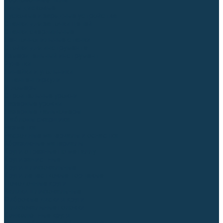
Торцовочные пилы
Пилы дисковые
Пусковые и зарядные устройства
Станки для заточки цепей
Станки сверлильные
Ленточнопильные станки
Стойки для инструмента
Измерительный инструмент
Рулетки
Линейки и угольники
Штангенциркули
Угломеры
Строительные уровни
Лазерные уровни
Лазерные дальномеры
Шаблоны сварщика
Разметка
Расходные материалы и оснастка
Абразивные материалы
Круги отрезные по металлу
Круги зачистные
Круги шлифовальные
Круги лепестковые торцевые
Доводочные круги
Валики шлифовальные
Фибровые диски и круги
Шлифовальные головки
Конволютные круги