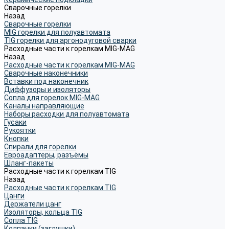
Сварочные горелки
Назад
Сварочные горелки
MIG горелки для полуавтомата
TIG горелки для аргонодуговой сварки
Расходные части к горелкам MIG-MAG
Назад
Расходные части к горелкам MIG-MAG
Сварочные наконечники
Вставки под наконечник
Диффузоры и изоляторы
Сопла для горелок MIG-MAG
Каналы направляющие
Наборы расходки для полуавтомата
Гусаки
Рукоятки
Кнопки
Спирали для горелки
Евроадаптеры, разъёмы
Шланг-пакеты
Расходные части к горелкам TIG
Назад
Расходные части к горелкам TIG
Цанги
Держатели цанг
Изоляторы, кольца TIG
Сопла TIG
Колпачки (заглушки)