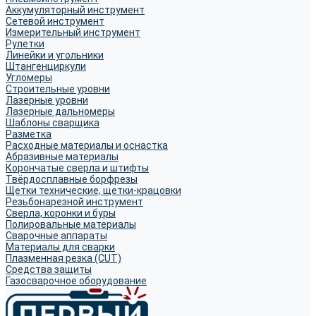
Аккумуляторный инструмент
Сетевой инструмент
Измерительный инструмент
Рулетки
Линейки и угольники
Штангенциркули
Угломеры
Строительные уровни
Лазерные уровни
Лазерные дальномеры
Шаблоны сварщика
Разметка
Расходные материалы и оснастка
Абразивные материалы
Корончатые сверла и штифты
Твёрдосплавные борфрезы
Щетки технические, щетки-крацовки
Резьбонарезной инструмент
Сверла, коронки и буры
Полировальные материалы
Сварочные аппараты
Материалы для сварки
Плазменная резка (CUT)
Средства защиты
Газосварочное оборудование