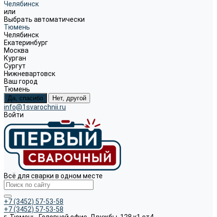
Челябинск
или
Выбрать автоматически
Тюмень
Челябинск
Екатеринбург
Москва
Курган
Сургут
Нижневартовск
Ваш город
Тюмень
Да, спасибо
Нет, другой
info@1svarochnii.ru
Войти
Всё для сварки в одном месте
+7 (3452) 57-53-58
+7 (3452) 57-53-58