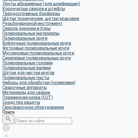
Ленты абразивные (для шлифмашин)
Корончатые сверла и штифты
Твёрдосплавные борфрезы
Щетки технические, щетки-крацовки
Резьбонарезной инструмент
Сверла, коронки и буры
Полировальные материалы
Полировальные круги
Войлочные полировальные круги
Фетровые полировальные круги
Муслиновые полировальные круги
Cизалевые полировальные круги
Полировальные головки
Полировальные валики
Щётки для чистки кругов
Полировальные пасты
Наборы для обработки (полировки)
Сварочные аппараты
Материалы для сварки
Плазменная резка (CUT)
Средства защиты
Газосварочное оборудование
Поиск