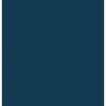
Столы сварочные
Магнитные держатели
Зажимной инструмент
Строгачи канавок
Клейма ударные
Автоматизация сварки
Вращатели сварочные
Центраторы для труб
Сварочные каретки
Промышленные роботы
Средства защиты
Сварочные маски
Краги, перчатки, руковицы
Спецодежда
Очки защитные
Палатки сварщика
Сварочное покрывало
Сварочные шторы
Стекла и комплектующие для масок
Респираторы и фильтры
Плазменная резка (CUT)
Источники (CUT)
Станки плазменной резки
Плазмотроны
Комплектующие для плазмотронов
Сопла CUT
Электроды CUT
Экраны