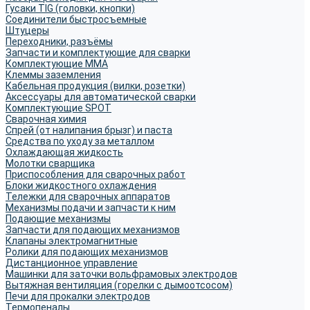
Гусаки TIG (головки, кнопки)
Соединители быстросъемные
Штуцеры
Переходники, разъёмы
Запчасти и комплектующие для сварки
Комплектующие ММА
Клеммы заземления
Кабельная продукция (вилки, розетки)
Аксессуары для автоматической сварки
Комплектующие SPOT
Сварочная химия
Спрей (от налипания брызг) и паста
Средства по уходу за металлом
Охлаждающая жидкость
Молотки сварщика
Приспособления для сварочных работ
Блоки жидкостного охлаждения
Тележки для сварочных аппаратов
Механизмы подачи и запчасти к ним
Подающие механизмы
Запчасти для подающих механизмов
Клапаны электромагнитные
Ролики для подающих механизмов
Дистанционное управление
Машинки для заточки вольфрамовых электродов
Вытяжная вентиляция (горелки с дымоотсосом)
Печи для прокалки электродов
Термопеналы