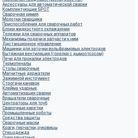
Аксессуары для автоматической сварки
Комплектующие SPOT
Сварочная химия
Молотки сварщика
Приспособления для сварочных работ
Блоки жидкостного охлаждения
Тележки для сварочных аппаратов
Механизмы подачи и запчасти к ним
Дистанционное управление
Машинки для заточки вольфрамовых электродов
Вытяжная вентиляция (горелки с дымоотсосом)
Печи для прокалки электродов
Термопеналы
Столы сварочные
Магнитные держатели
Зажимной инструмент
Строгачи канавок
Клейма ударные
Автоматизация сварки
Вращатели сварочные
Центраторы для труб
Сварочные каретки
Промышленные роботы
Средства защиты
Сварочные маски
Краги, перчатки, руковицы
Спецодежда
Очки защитные