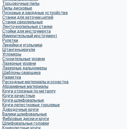
Торцовочные пилы
Пилы дисковые
Пусковые и зарядные устройства
Станки для заточки цепей
Станки сверлильные
Ленточнопильные станки
Стойки для инструмента
Измерительный инструмент
Рулетки
Линейки и угольники
Штангенциркули
Угломеры
Строительные уровни
Лазерные уровни
Лазерные дальномеры
Шаблоны сварщика
Разметка
Расходные материалы и оснастка
Абразивные материалы
Круги отрезные по металлу
Круги зачистные
Круги шлифовальные
Круги лепестковые торцевые
Доводочные круги
Валики шлифовальные
Фибровые диски и круги
Шлифовальные головки
Конволютные круги