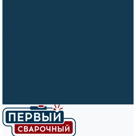
Ленты абразивные (для шлифмашин)
Корончатые сверла и штифты
Твёрдосплавные борфрезы
Щетки технические, щетки-крацовки
Резьбонарезной инструмент
Сверла, коронки и буры
Полировальные материалы
Полировальные круги
Войлочные полировальные круги
Фетровые полировальные круги
Муслиновые полировальные круги
Cизалевые полировальные круги
Полировальные головки
Полировальные валики
Щётки для чистки кругов
Полировальные пасты
Наборы для обработки (полировки)
Сварочные аппараты
Материалы для сварки
Плазменная резка (CUT)
Средства защиты
Газосварочное оборудование