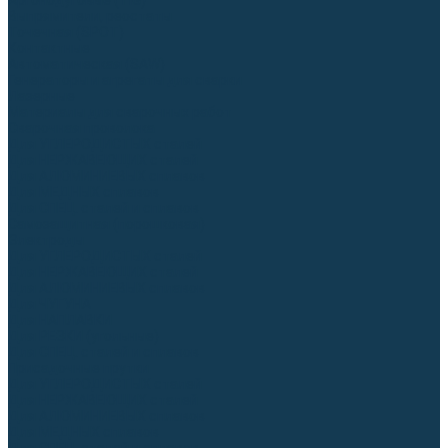
Аргонодуговые (TIG)
Выпрямители, реостаты
Точечная (SPOT)
Контактные
Автоматическая (SAW)
Генераторы и агрегаты для сварки
Лазерные
Материалы для сварочных работ
Сварочная проволока
Для УГЛЕРОДИСТЫХ сталей
Для НЕРЖАВЕЮЩИХ сталей
Для АЛЮМИНИЕВЫХ сплавов
Для МЕДНЫХ сплавов
Для СПЕЦ. сталей и сплавов
Самозащитная (порошковая)
Электроды
Для УГЛЕРОДИСТЫХ сталей
Для НЕРЖАВЕЮЩИХ сталей
Для АЛЮМИНИЕВЫХ сплавов
Для ЧУГУНА
Для НАПЛАВКИ
Для РЕЗКИ (угольные)
Для СПЕЦ. сталей и сплавов
Присадочные прутки
Для УГЛЕРОДИСТЫХ сталей
Для НЕРЖАВЕЮЩИХ сталей
Для АЛЮМИНИЕВЫХ сплавов
Для МЕДНЫХ сплавов