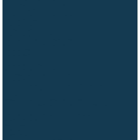
Диффузоры и завихрители CUT
Изоляторы, кольца уплотнительные
Насадки, кожухи, колпаки
Головы, основания плазмотронов
Корпусы, разъёмы
Шлейфы, кабеля
Наборы балеринок
Циркульные устройства
Комплектующие для лазерной резки
Газосварочное оборудование
Газовые горелки
Газовые резаки
Лампы паяльные
Газовые редукторы
Регуляторы расхода газа
Подогреватели углекислого газа (CO₂)
Манометры
Дополнительное газосварочное оборудование
Рукава, шланги, соединители
Баллоны
Переносные машины термической резки
Мундштуки для резаков и наконечники к горелкам
Гайки, ниппели
Строительное оборудование и инструмент
Генераторы (электростанции)
Бензиновые
Дизельные
Инверторные