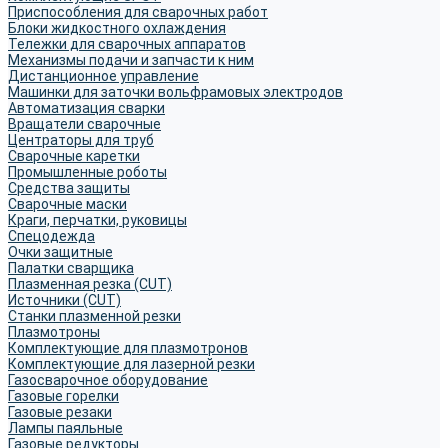
Приспособления для сварочных работ
Блоки жидкостного охлаждения
Тележки для сварочных аппаратов
Механизмы подачи и запчасти к ним
Дистанционное управление
Машинки для заточки вольфрамовых электродов
Автоматизация сварки
Вращатели сварочные
Центраторы для труб
Сварочные каретки
Промышленные роботы
Средства защиты
Сварочные маски
Краги, перчатки, руковицы
Спецодежда
Очки защитные
Палатки сварщика
Плазменная резка (CUT)
Источники (CUT)
Станки плазменной резки
Плазмотроны
Комплектующие для плазмотронов
Комплектующие для лазерной резки
Газосварочное оборудование
Газовые горелки
Газовые резаки
Лампы паяльные
Газовые редукторы