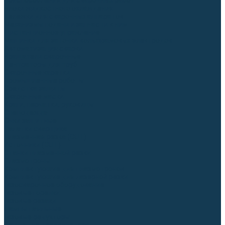
Приспособления для сварочных работ
Блоки жидкостного охлаждения
Тележки для сварочных аппаратов
Механизмы подачи и запчасти к ним
Дистанционное управление
Машинки для заточки вольфрамовых электродов
Автоматизация сварки
Вращатели сварочные
Центраторы для труб
Сварочные каретки
Промышленные роботы
Средства защиты
Сварочные маски
Краги, перчатки, руковицы
Спецодежда
Очки защитные
Палатки сварщика
Плазменная резка (CUT)
Источники (CUT)
Станки плазменной резки
Плазмотроны
Комплектующие для плазмотронов
Комплектующие для лазерной резки
Газосварочное оборудование
Газовые горелки
Газовые резаки
Лампы паяльные
Газовые редукторы