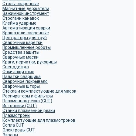
Столы сварочные
Магнитные держатели
Зажимной инструмент
Строгачи канавок
Клейма ударные
Автоматизация сварки
Вращатели сварочные
Центраторы для труб
Сварочные каретки
Промышленные роботы
Средства защиты
Сварочные маски
Краги, перчатки, руковицы
Спецодежда
Очки защитные
Палатки сварщика
Сварочное покрывало
Сварочные шторы
Стекла и комплектующие для масок
Респираторы и фильтры
Плазменная резка (CUT)
Источники (CUT)
Станки плазменной резки
Плазмотроны
Комплектующие для плазмотронов
Сопла CUT
Электроды CUT
Экраны