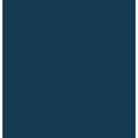
Гусаки TIG (головки, кнопки)
Соединители быстросъемные
Штуцеры
Переходники, разъёмы
Запчасти и комплектующие для сварки
Комплектующие ММА
Клеммы заземления
Кабельная продукция (вилки, розетки)
Аксессуары для автоматической сварки
Комплектующие SPOT
Сварочная химия
Спрей (от налипания брызг) и паста
Средства по уходу за металлом
Охлаждающая жидкость
Молотки сварщика
Приспособления для сварочных работ
Блоки жидкостного охлаждения
Тележки для сварочных аппаратов
Механизмы подачи и запчасти к ним
Подающие механизмы
Запчасти для подающих механизмов
Клапаны электромагнитные
Ролики для подающих механизмов
Дистанционное управление
Машинки для заточки вольфрамовых электродов
Вытяжная вентиляция (горелки с дымоотсосом)
Печи для прокалки электродов
Термопеналы