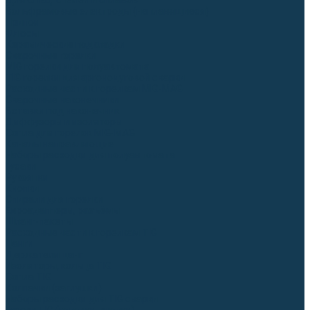
Для СПЕЦ. сталей и сплавов
Вольфрамовые электроды (неплавящиеся)
Припои
Флюсы
Керамические подкладки
Сварочные горелки
MIG горелки для полуавтомата
TIG горелки для аргонодуговой сварки
Расходные части к горелкам MIG-MAG
Сварочные наконечники
Вставки под наконечник
Диффузоры и изоляторы
Сопла для горелок MIG-MAG
Каналы направляющие
Наборы расходки для полуавтомата
Гусаки
Рукоятки
Кнопки
Спирали для горелки
Евроадаптеры, разъёмы
Шланг-пакеты
Расходные части к горелкам TIG
Цанги
Держатели цанг
Изоляторы, кольца TIG
Сопла TIG
Колпачки (заглушки)
Наборы расходки для TIG сварки