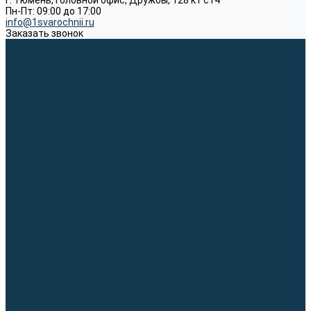
г. Тюмень, Головной офис, Дружбы, 128 к1 ст4
Пн-Пт: 09:00 до 17:00
info@1svarochnii.ru
Заказать звонок
Каталог товаров
Сварочные аппараты
Полуавтоматы (MIG-MAG)
Инверторы (MMA)
Аргонодуговые (TIG)
Выпрямители, реостаты
Точечная (SPOT)
Материалы для сварочных работ
Сварочная проволока
Электроды
Присадочные прутки
Вольфрамовые электроды (неплавящиеся)
Припои
Сварочные горелки
MIG горелки для полуавтомата
TIG горелки для аргонодуговой сварки
Расходные части к горелкам MIG-MAG
Расходные части к горелкам TIG
Запчасти и комплектующие для сварки
Комплектующие ММА
Клеммы заземления
Кабельная продукция (вилки, розетки)
Аксессуары для автоматической сварки
Комплектующие SPOT