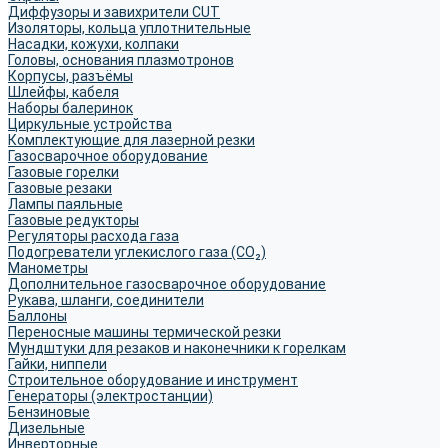
Диффузоры и завихрители CUT
Изоляторы, кольца уплотнительные
Насадки, кожухи, колпаки
Головы, основания плазмотронов
Корпусы, разъёмы
Шлейфы, кабеля
Наборы балеринок
Циркульные устройства
Комплектующие для лазерной резки
Газосварочное оборудование
Газовые горелки
Газовые резаки
Лампы паяльные
Газовые редукторы
Регуляторы расхода газа
Подогреватели углекислого газа (CO₂)
Манометры
Дополнительное газосварочное оборудование
Рукава, шланги, соединители
Баллоны
Переносные машины термической резки
Мундштуки для резаков и наконечники к горелкам
Гайки, ниппели
Строительное оборудование и инструмент
Генераторы (электростанции)
Бензиновые
Дизельные
Инверторные