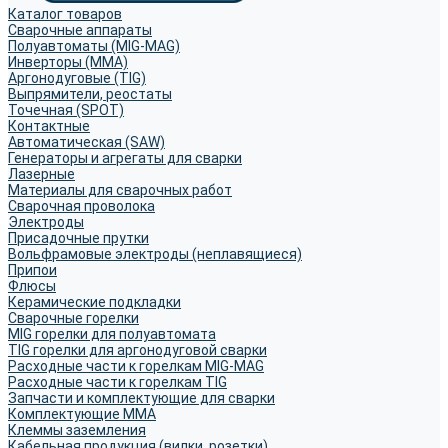
Каталог товаров
Сварочные аппараты
Полуавтоматы (MIG-MAG)
Инверторы (MMA)
Аргонодуговые (TIG)
Выпрямители, реостаты
Точечная (SPOT)
Контактные
Автоматическая (SAW)
Генераторы и агрегаты для сварки
Лазерные
Материалы для сварочных работ
Сварочная проволока
Электроды
Присадочные прутки
Вольфрамовые электроды (неплавящиеся)
Припои
Флюсы
Керамические подкладки
Сварочные горелки
MIG горелки для полуавтомата
TIG горелки для аргонодуговой сварки
Расходные части к горелкам MIG-MAG
Расходные части к горелкам TIG
Запчасти и комплектующие для сварки
Комплектующие ММА
Клеммы заземления
Кабельная продукция (вилки, розетки)