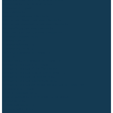
Блоки автоматики для генераторов
Аксессуары для генераторов
Пневмоинструмент
Компрессоры
Безмасляные компрессоры
Масляные ременные компрессоры
Масляные коаксиальные компрессоры
Автомобильные компрессоры
Комплектующие для компрессоров
Пневмошлифмашины
Пневмодрели
Пневмогайковерты
Пневмопистолеты
Наборы пневмоинструмента
Шланги
Аксессуары к пневмоинструменту
Аккумуляторный инструмент
Аккумуляторные УШМ (болгарки)
Аккумуляторные дрели-шуруповерты
Аккумуляторные перфораторы
Аккумуляторные дисковые пилы
Аккумуляторные батареи, зарядные устройства
Сетевой инструмент
УШМ и шлифмашины
Дрели, миксеры, шуруповерты сетевые
Перфораторы
Отбойные молотки
Точильные станки