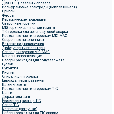
Для СПЕЦ. сталей и сплавов
Вольфрамовые электроды (неплавящиеся)
Припои
Флюсы
Керамические подкладки
Сварочные горелки
MIG горелки для полуавтомата
TIG горелки для аргонодуговой сварки
Расходные части к горелкам MIG-MAG
Сварочные наконечники
Вставки под наконечник
Диффузоры и изоляторы
Сопла для горелок MIG-MAG
Каналы направляющие
Наборы расходки для полуавтомата
Гусаки
Рукоятки
Кнопки
Спирали для горелки
Евроадаптеры, разъёмы
Шланг-пакеты
Расходные части к горелкам TIG
Цанги
Держатели цанг
Изоляторы, кольца TIG
Сопла TIG
Колпачки (заглушки)
Наборы расходки для TIG сварки