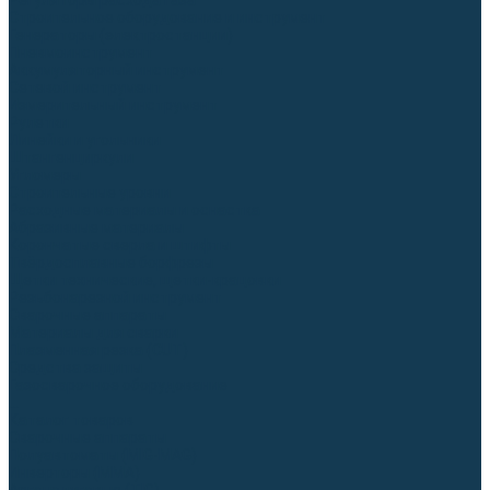
Регуляторы расхода газа
Строительное оборудование и инструмент
Генераторы (электростанции)
Пневмоинструмент
Аккумуляторный инструмент
Сетевой инструмент
Измерительный инструмент
Рулетки
Линейки и угольники
Штангенциркули
Угломеры
Строительные уровни
Расходные материалы и оснастка
Абразивные материалы
Корончатые сверла и штифты
Твёрдосплавные борфрезы
Щетки технические, щетки-крацовки
Резьбонарезной инструмент
Сварочные аппараты
Материалы для сварки
Плазменная резка (CUT)
Средства защиты
Газосварочное оборудование
...
Каталог товаров
Сварочные аппараты
Полуавтоматы (MIG-MAG)
Инверторы (MMA)