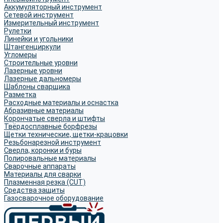
Аккумуляторный инструмент
Сетевой инструмент
Измерительный инструмент
Рулетки
Линейки и угольники
Штангенциркули
Угломеры
Строительные уровни
Лазерные уровни
Лазерные дальномеры
Шаблоны сварщика
Разметка
Расходные материалы и оснастка
Абразивные материалы
Корончатые сверла и штифты
Твёрдосплавные борфрезы
Щетки технические, щетки-крацовки
Резьбонарезной инструмент
Сверла, коронки и буры
Полировальные материалы
Сварочные аппараты
Материалы для сварки
Плазменная резка (CUT)
Средства защиты
Газосварочное оборудование