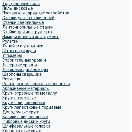
Торцовочные пилы
Пилы дисковые
Пусковые и зарядные устройства
Станки для заточки цепей
Станки сверлильные
Ленточнопильные станки
Стойки для инструмента
Измерительный инструмент
Рулетки
Линейки и угольники
Штангенциркули
Угломеры
Строительные уровни
Лазерные уровни
Лазерные дальномеры
Шаблоны сварщика
Разметка
Расходные материалы и оснастка
Абразивные материалы
Круги отрезные по металлу
Круги зачистные
Круги шлифовальные
Круги лепестковые торцевые
Доводочные круги
Валики шлифовальные
Фибровые диски и круги
Шлифовальные головки
Конволютные круги