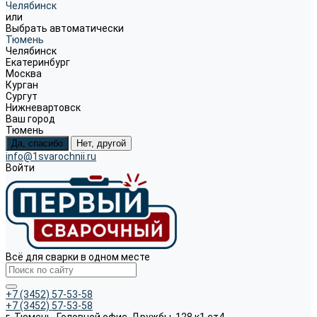
Челябинск
или
Выбрать автоматически
Тюмень
Челябинск
Екатеринбург
Москва
Курган
Сургут
Нижневартовск
Ваш город
Тюмень
Да, спасибо
Нет, другой
info@1svarochnii.ru
Войти
Всё для сварки в одном месте
+7 (3452) 57-53-58
+7 (3452) 57-53-58