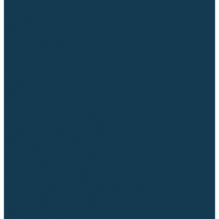
Гусаки TIG (головки, кнопки)
Соединители быстросъемные
Штуцеры
Переходники, разъёмы
Запчасти и комплектующие для сварки
Комплектующие ММА
Клеммы заземления
Кабельная продукция (вилки, розетки)
Аксессуары для автоматической сварки
Комплектующие SPOT
Сварочная химия
Спрей (от налипания брызг) и паста
Средства по уходу за металлом
Охлаждающая жидкость
Молотки сварщика
Приспособления для сварочных работ
Блоки жидкостного охлаждения
Тележки для сварочных аппаратов
Механизмы подачи и запчасти к ним
Подающие механизмы
Запчасти для подающих механизмов
Клапаны электромагнитные
Ролики для подающих механизмов
Дистанционное управление
Машинки для заточки вольфрамовых электродов
Вытяжная вентиляция (горелки с дымоотсосом)
Печи для прокалки электродов
Термопеналы