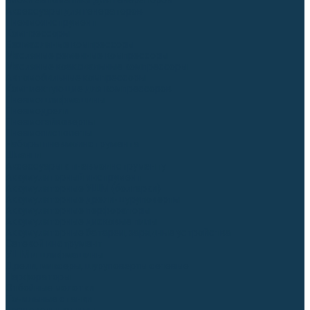
Блоки автоматики для генераторов
Аксессуары для генераторов
Пневмоинструмент
Компрессоры
Безмасляные компрессоры
Масляные ременные компрессоры
Масляные коаксиальные компрессоры
Автомобильные компрессоры
Комплектующие для компрессоров
Пневмошлифмашины
Пневмодрели
Пневмогайковерты
Пневмопистолеты
Наборы пневмоинструмента
Шланги
Аксессуары к пневмоинструменту
Аккумуляторный инструмент
Аккумуляторные УШМ (болгарки)
Аккумуляторные дрели-шуруповерты
Аккумуляторные перфораторы
Аккумуляторные дисковые пилы
Аккумуляторные батареи, зарядные устройства
Сетевой инструмент
УШМ и шлифмашины
Дрели, миксеры, шуруповерты сетевые
Перфораторы
Отбойные молотки
Точильные станки