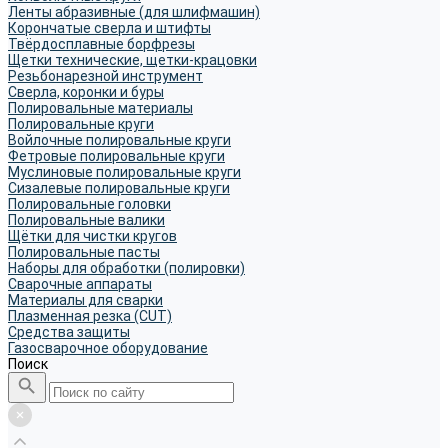
Ленты абразивные (для шлифмашин)
Корончатые сверла и штифты
Твёрдосплавные борфрезы
Щетки технические, щетки-крацовки
Резьбонарезной инструмент
Сверла, коронки и буры
Полировальные материалы
Полировальные круги
Войлочные полировальные круги
Фетровые полировальные круги
Муслиновые полировальные круги
Cизалевые полировальные круги
Полировальные головки
Полировальные валики
Щётки для чистки кругов
Полировальные пасты
Наборы для обработки (полировки)
Сварочные аппараты
Материалы для сварки
Плазменная резка (CUT)
Средства защиты
Газосварочное оборудование
Поиск