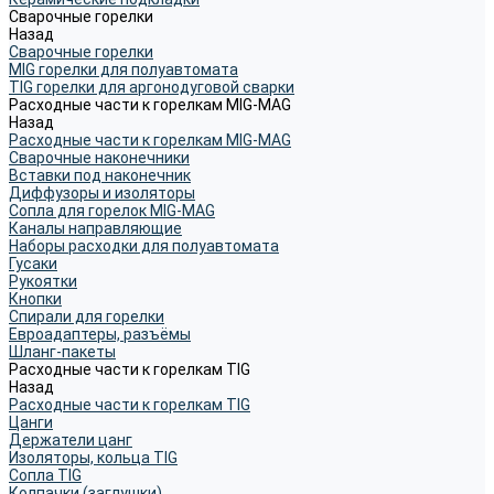
Сварочные горелки
Назад
Сварочные горелки
MIG горелки для полуавтомата
TIG горелки для аргонодуговой сварки
Расходные части к горелкам MIG-MAG
Назад
Расходные части к горелкам MIG-MAG
Сварочные наконечники
Вставки под наконечник
Диффузоры и изоляторы
Сопла для горелок MIG-MAG
Каналы направляющие
Наборы расходки для полуавтомата
Гусаки
Рукоятки
Кнопки
Спирали для горелки
Евроадаптеры, разъёмы
Шланг-пакеты
Расходные части к горелкам TIG
Назад
Расходные части к горелкам TIG
Цанги
Держатели цанг
Изоляторы, кольца TIG
Сопла TIG
Колпачки (заглушки)