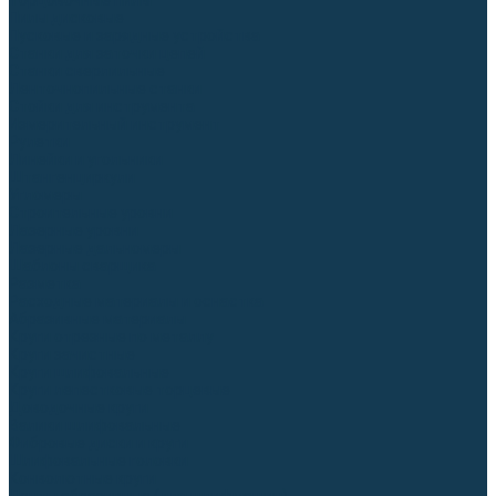
Торцовочные пилы
Пилы дисковые
Пусковые и зарядные устройства
Станки для заточки цепей
Станки сверлильные
Ленточнопильные станки
Стойки для инструмента
Измерительный инструмент
Рулетки
Линейки и угольники
Штангенциркули
Угломеры
Строительные уровни
Лазерные уровни
Лазерные дальномеры
Шаблоны сварщика
Разметка
Расходные материалы и оснастка
Абразивные материалы
Круги отрезные по металлу
Круги зачистные
Круги шлифовальные
Круги лепестковые торцевые
Доводочные круги
Валики шлифовальные
Фибровые диски и круги
Шлифовальные головки
Конволютные круги