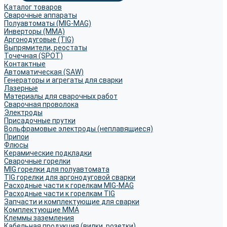
Каталог товаров
Сварочные аппараты
Полуавтоматы (MIG-MAG)
Инверторы (MMA)
Аргонодуговые (TIG)
Выпрямители, реостаты
Точечная (SPOT)
Контактные
Автоматическая (SAW)
Генераторы и агрегаты для сварки
Лазерные
Материалы для сварочных работ
Сварочная проволока
Электроды
Присадочные прутки
Вольфрамовые электроды (неплавящиеся)
Припои
Флюсы
Керамические подкладки
Сварочные горелки
MIG горелки для полуавтомата
TIG горелки для аргонодуговой сварки
Расходные части к горелкам MIG-MAG
Расходные части к горелкам TIG
Запчасти и комплектующие для сварки
Комплектующие ММА
Клеммы заземления
Кабельная продукция (вилки, розетки)