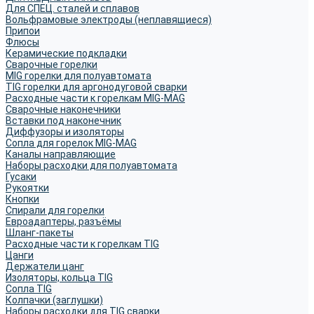
Для СПЕЦ. сталей и сплавов
Вольфрамовые электроды (неплавящиеся)
Припои
Флюсы
Керамические подкладки
Сварочные горелки
MIG горелки для полуавтомата
TIG горелки для аргонодуговой сварки
Расходные части к горелкам MIG-MAG
Сварочные наконечники
Вставки под наконечник
Диффузоры и изоляторы
Сопла для горелок MIG-MAG
Каналы направляющие
Наборы расходки для полуавтомата
Гусаки
Рукоятки
Кнопки
Спирали для горелки
Евроадаптеры, разъёмы
Шланг-пакеты
Расходные части к горелкам TIG
Цанги
Держатели цанг
Изоляторы, кольца TIG
Сопла TIG
Колпачки (заглушки)
Наборы расходки для TIG сварки