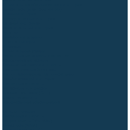
Регуляторы расхода газа
Строительное оборудование и инструмент
Генераторы (электростанции)
Пневмоинструмент
Аккумуляторный инструмент
Сетевой инструмент
Измерительный инструмент
Рулетки
Линейки и угольники
Штангенциркули
Угломеры
Строительные уровни
Расходные материалы и оснастка
Абразивные материалы
Корончатые сверла и штифты
Твёрдосплавные борфрезы
Щетки технические, щетки-крацовки
Резьбонарезной инструмент
Сварочные аппараты
Материалы для сварки
Плазменная резка (CUT)
Средства защиты
Газосварочное оборудование
...
Каталог товаров
Сварочные аппараты
Полуавтоматы (MIG-MAG)
Инверторы (MMA)