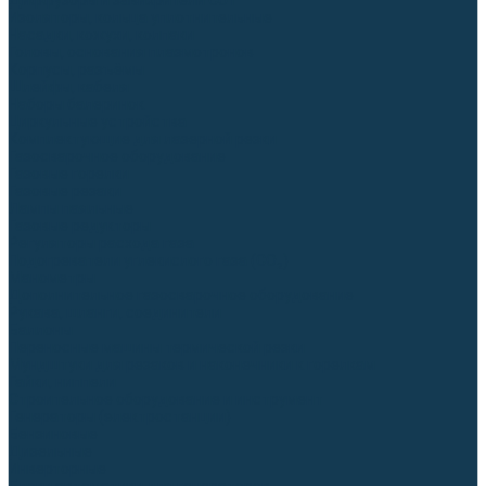
Диффузоры и завихрители CUT
Изоляторы, кольца уплотнительные
Насадки, кожухи, колпаки
Головы, основания плазмотронов
Корпусы, разъёмы
Шлейфы, кабеля
Наборы балеринок
Циркульные устройства
Комплектующие для лазерной резки
Газосварочное оборудование
Газовые горелки
Газовые резаки
Лампы паяльные
Газовые редукторы
Регуляторы расхода газа
Подогреватели углекислого газа (CO₂)
Манометры
Дополнительное газосварочное оборудование
Рукава, шланги, соединители
Баллоны
Переносные машины термической резки
Мундштуки для резаков и наконечники к горелкам
Гайки, ниппели
Строительное оборудование и инструмент
Генераторы (электростанции)
Бензиновые
Дизельные
Инверторные