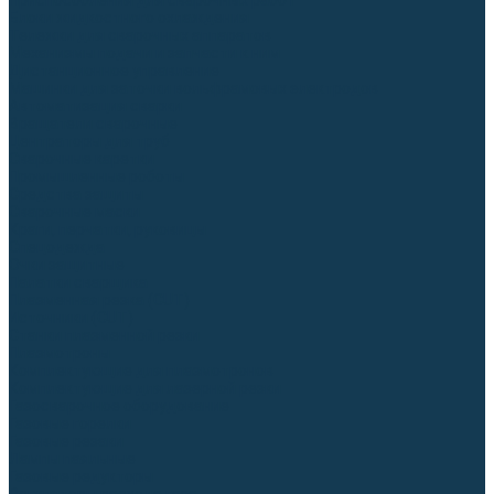
Приспособления для сварочных работ
Блоки жидкостного охлаждения
Тележки для сварочных аппаратов
Механизмы подачи и запчасти к ним
Дистанционное управление
Машинки для заточки вольфрамовых электродов
Автоматизация сварки
Вращатели сварочные
Центраторы для труб
Сварочные каретки
Промышленные роботы
Средства защиты
Сварочные маски
Краги, перчатки, руковицы
Спецодежда
Очки защитные
Палатки сварщика
Плазменная резка (CUT)
Источники (CUT)
Станки плазменной резки
Плазмотроны
Комплектующие для плазмотронов
Комплектующие для лазерной резки
Газосварочное оборудование
Газовые горелки
Газовые резаки
Лампы паяльные
Газовые редукторы