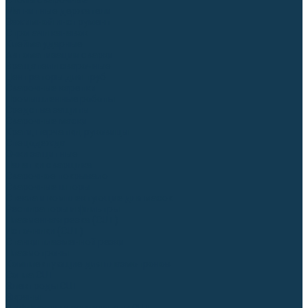
Столы сварочные
Магнитные держатели
Зажимной инструмент
Строгачи канавок
Клейма ударные
Автоматизация сварки
Вращатели сварочные
Центраторы для труб
Сварочные каретки
Промышленные роботы
Средства защиты
Сварочные маски
Краги, перчатки, руковицы
Спецодежда
Очки защитные
Палатки сварщика
Сварочное покрывало
Сварочные шторы
Стекла и комплектующие для масок
Респираторы и фильтры
Плазменная резка (CUT)
Источники (CUT)
Станки плазменной резки
Плазмотроны
Комплектующие для плазмотронов
Сопла CUT
Электроды CUT
Экраны