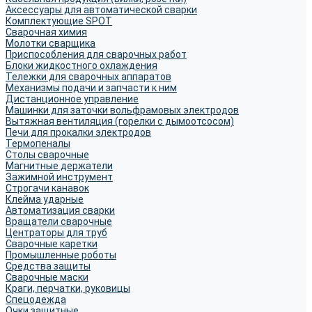
Аксессуары для автоматической сварки
Комплектующие SPOT
Сварочная химия
Молотки сварщика
Приспособления для сварочных работ
Блоки жидкостного охлаждения
Тележки для сварочных аппаратов
Механизмы подачи и запчасти к ним
Дистанционное управление
Машинки для заточки вольфрамовых электродов
Вытяжная вентиляция (горелки с дымоотсосом)
Печи для прокалки электродов
Термопеналы
Столы сварочные
Магнитные держатели
Зажимной инструмент
Строгачи канавок
Клейма ударные
Автоматизация сварки
Вращатели сварочные
Центраторы для труб
Сварочные каретки
Промышленные роботы
Средства защиты
Сварочные маски
Краги, перчатки, руковицы
Спецодежда
Очки защитные