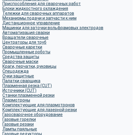
Приспособления для сварочных работ
Блоки жидкостного охлаждения
Тележки для сварочных аппаратов
Механизмы подачи и запчасти к ним
Дистанционное управление
Машинки для заточки вольфрамовых электродов
Автоматизация сварки
Вращатели сварочные
Центраторы для труб
Сварочные каретки
Промышленные роботы
Средства защиты
Сварочные маски
Краги, перчатки, руковицы
Спецодежда
Очки защитные
Палатки сварщика
Плазменная резка (CUT)
Источники (CUT)
Станки плазменной резки
Плазмотроны
Комплектующие для плазмотронов
Комплектующие для лазерной резки
Газосварочное оборудование
Газовые горелки
Газовые резаки
Лампы паяльные
Газовые редукторы