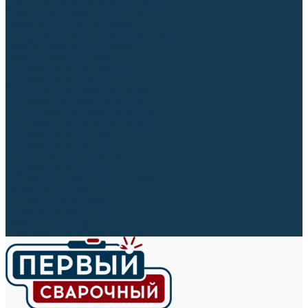
Ленты абразивные (для шлифмашин)
Корончатые сверла и штифты
Твёрдосплавные борфрезы
Щетки технические, щетки-крацовки
Резьбонарезной инструмент
Сверла, коронки и буры
Полировальные материалы
Полировальные круги
Войлочные полировальные круги
Фетровые полировальные круги
Муслиновые полировальные круги
Cизалевые полировальные круги
Полировальные головки
Полировальные валики
Щётки для чистки кругов
Полировальные пасты
Наборы для обработки (полировки)
Сварочные аппараты
Материалы для сварки
Плазменная резка (CUT)
Средства защиты
Газосварочное оборудование