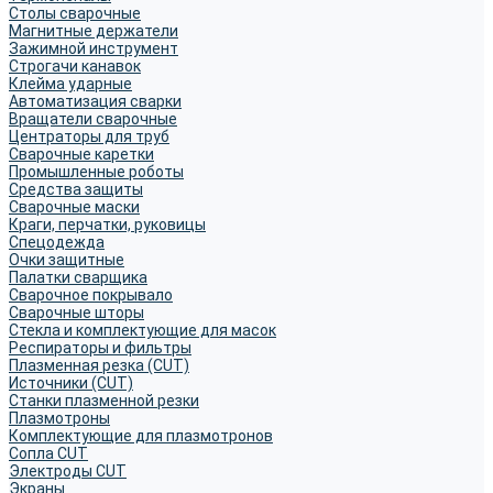
Столы сварочные
Магнитные держатели
Зажимной инструмент
Строгачи канавок
Клейма ударные
Автоматизация сварки
Вращатели сварочные
Центраторы для труб
Сварочные каретки
Промышленные роботы
Средства защиты
Сварочные маски
Краги, перчатки, руковицы
Спецодежда
Очки защитные
Палатки сварщика
Сварочное покрывало
Сварочные шторы
Стекла и комплектующие для масок
Респираторы и фильтры
Плазменная резка (CUT)
Источники (CUT)
Станки плазменной резки
Плазмотроны
Комплектующие для плазмотронов
Сопла CUT
Электроды CUT
Экраны