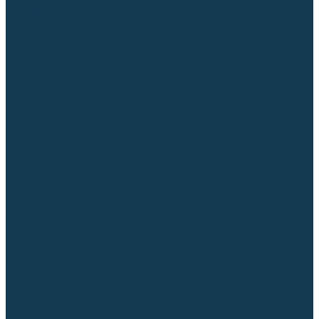
Для СПЕЦ. сталей и сплавов
Вольфрамовые электроды (неплавящиеся)
Припои
Флюсы
Керамические подкладки
Сварочные горелки
MIG горелки для полуавтомата
TIG горелки для аргонодуговой сварки
Расходные части к горелкам MIG-MAG
Сварочные наконечники
Вставки под наконечник
Диффузоры и изоляторы
Сопла для горелок MIG-MAG
Каналы направляющие
Наборы расходки для полуавтомата
Гусаки
Рукоятки
Кнопки
Спирали для горелки
Евроадаптеры, разъёмы
Шланг-пакеты
Расходные части к горелкам TIG
Цанги
Держатели цанг
Изоляторы, кольца TIG
Сопла TIG
Колпачки (заглушки)
Наборы расходки для TIG сварки