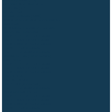
Аргонодуговые (TIG)
Выпрямители, реостаты
Точечная (SPOT)
Контактные
Автоматическая (SAW)
Генераторы и агрегаты для сварки
Лазерные
Материалы для сварочных работ
Сварочная проволока
Для УГЛЕРОДИСТЫХ сталей
Для НЕРЖАВЕЮЩИХ сталей
Для АЛЮМИНИЕВЫХ сплавов
Для МЕДНЫХ сплавов
Для СПЕЦ. сталей и сплавов
Самозащитная (порошковая)
Электроды
Для УГЛЕРОДИСТЫХ сталей
Для НЕРЖАВЕЮЩИХ сталей
Для АЛЮМИНИЕВЫХ сплавов
Для ЧУГУНА
Для НАПЛАВКИ
Для РЕЗКИ (угольные)
Для СПЕЦ. сталей и сплавов
Присадочные прутки
Для УГЛЕРОДИСТЫХ сталей
Для НЕРЖАВЕЮЩИХ сталей
Для АЛЮМИНИЕВЫХ сплавов
Для МЕДНЫХ сплавов