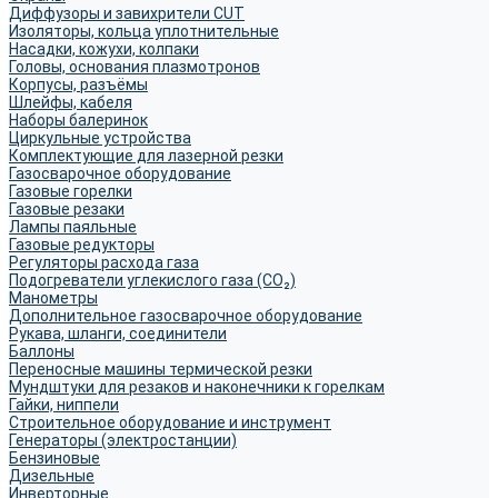
Диффузоры и завихрители CUT
Изоляторы, кольца уплотнительные
Насадки, кожухи, колпаки
Головы, основания плазмотронов
Корпусы, разъёмы
Шлейфы, кабеля
Наборы балеринок
Циркульные устройства
Комплектующие для лазерной резки
Газосварочное оборудование
Газовые горелки
Газовые резаки
Лампы паяльные
Газовые редукторы
Регуляторы расхода газа
Подогреватели углекислого газа (CO₂)
Манометры
Дополнительное газосварочное оборудование
Рукава, шланги, соединители
Баллоны
Переносные машины термической резки
Мундштуки для резаков и наконечники к горелкам
Гайки, ниппели
Строительное оборудование и инструмент
Генераторы (электростанции)
Бензиновые
Дизельные
Инверторные