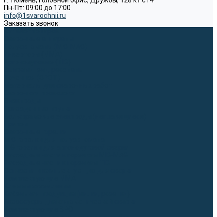
г. Тюмень, Головной офис, Дружбы, 128 к1 ст4
Пн-Пт: 09:00 до 17:00
info@1svarochnii.ru
Заказать звонок
Каталог товаров
Сварочные аппараты
Полуавтоматы (MIG-MAG)
Инверторы (MMA)
Аргонодуговые (TIG)
Выпрямители, реостаты
Точечная (SPOT)
Материалы для сварочных работ
Сварочная проволока
Электроды
Присадочные прутки
Вольфрамовые электроды (неплавящиеся)
Припои
Сварочные горелки
MIG горелки для полуавтомата
TIG горелки для аргонодуговой сварки
Расходные части к горелкам MIG-MAG
Расходные части к горелкам TIG
Запчасти и комплектующие для сварки
Комплектующие ММА
Клеммы заземления
Кабельная продукция (вилки, розетки)
Аксессуары для автоматической сварки
Комплектующие SPOT