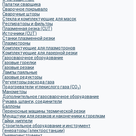
Палатки сварщика
Сварочное покрывало
Сварочные шторы
Стекла и комплектующие для масок
Респираторы и фильтры
Плазменная резка (CUT)
Источники (CUT)
Станки плазменной резки
Плазмотроны
Комплектующие для плазмотронов
Комплектующие для лазерной резки
Газосварочное оборудование
Газовые горелки
Газовые резаки
Лампы паяльные
Газовые редукторы
Регуляторы расхода газа
Подогреватели углекислого газа (CO₂)
Манометры
Дополнительное газосварочное оборудование
Рукава, шланги, соединители
Баллоны
Переносные машины термической резки
Мундштуки для резаков и наконечники к горелкам
Гайки, ниппели
Строительное оборудование и инструмент
Генераторы (электростанции)
Пневмоинструмент