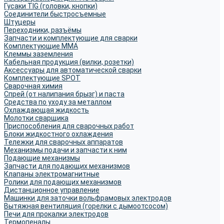
Гусаки TIG (головки, кнопки)
Соединители быстросъемные
Штуцеры
Переходники, разъёмы
Запчасти и комплектующие для сварки
Комплектующие ММА
Клеммы заземления
Кабельная продукция (вилки, розетки)
Аксессуары для автоматической сварки
Комплектующие SPOT
Сварочная химия
Спрей (от налипания брызг) и паста
Средства по уходу за металлом
Охлаждающая жидкость
Молотки сварщика
Приспособления для сварочных работ
Блоки жидкостного охлаждения
Тележки для сварочных аппаратов
Механизмы подачи и запчасти к ним
Подающие механизмы
Запчасти для подающих механизмов
Клапаны электромагнитные
Ролики для подающих механизмов
Дистанционное управление
Машинки для заточки вольфрамовых электродов
Вытяжная вентиляция (горелки с дымоотсосом)
Печи для прокалки электродов
Термопеналы