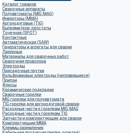
Каталог товаров
Сварочные аппараты
Полуавтоматы (MIG-MAG)
Инверторы (MMA)
Аргонодуговые (TIG)
Выпрямители, реостаты
Точечная (SPOT)
Контактные
Автоматическая (SAW)
Генераторы и агрегаты для сварки
Лазерные
Материалы для сварочных работ
Сварочная проволока
Электроды
Присадочные прутки
Вольфрамовые электроды (неплавящиеся)
Припои
Флюсы
Керамические подкладки
Сварочные горелки
MIG горелки для полуавтомата
TIG горелки для аргонодуговой сварки
Расходные части к горелкам MIG-MAG
Расходные части к горелкам TIG
Запчасти и комплектующие для сварки
Комплектующие ММА
Клеммы заземления
Кабельная продукция (вилки, розетки)