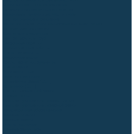
Приспособления для сварочных работ
Блоки жидкостного охлаждения
Тележки для сварочных аппаратов
Механизмы подачи и запчасти к ним
Дистанционное управление
Машинки для заточки вольфрамовых электродов
Автоматизация сварки
Вращатели сварочные
Центраторы для труб
Сварочные каретки
Промышленные роботы
Средства защиты
Сварочные маски
Краги, перчатки, руковицы
Спецодежда
Очки защитные
Палатки сварщика
Плазменная резка (CUT)
Источники (CUT)
Станки плазменной резки
Плазмотроны
Комплектующие для плазмотронов
Комплектующие для лазерной резки
Газосварочное оборудование
Газовые горелки
Газовые резаки
Лампы паяльные
Газовые редукторы