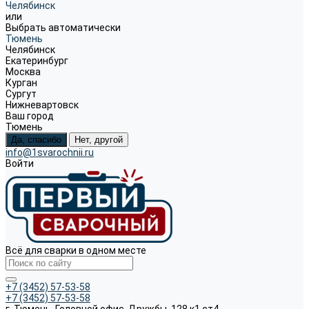
Челябинск
или
Выбрать автоматически
Тюмень
Челябинск
Екатеринбург
Москва
Курган
Сургут
Нижневартовск
Ваш город
Тюмень
Да, спасибо
Нет, другой
info@1svarochnii.ru
Войти
Всё для сварки в одном месте
+7 (3452) 57-53-58
+7 (3452) 57-53-58