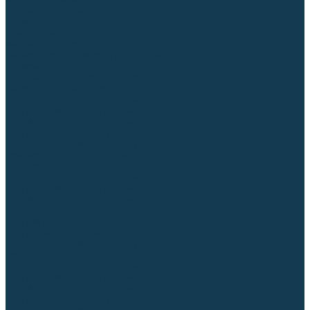
Аргонодуговые (TIG)
Выпрямители, реостаты
Точечная (SPOT)
Контактные
Автоматическая (SAW)
Генераторы и агрегаты для сварки
Лазерные
Материалы для сварочных работ
Сварочная проволока
Для УГЛЕРОДИСТЫХ сталей
Для НЕРЖАВЕЮЩИХ сталей
Для АЛЮМИНИЕВЫХ сплавов
Для МЕДНЫХ сплавов
Для СПЕЦ. сталей и сплавов
Самозащитная (порошковая)
Электроды
Для УГЛЕРОДИСТЫХ сталей
Для НЕРЖАВЕЮЩИХ сталей
Для АЛЮМИНИЕВЫХ сплавов
Для ЧУГУНА
Для НАПЛАВКИ
Для РЕЗКИ (угольные)
Для СПЕЦ. сталей и сплавов
Присадочные прутки
Для УГЛЕРОДИСТЫХ сталей
Для НЕРЖАВЕЮЩИХ сталей
Для АЛЮМИНИЕВЫХ сплавов
Для МЕДНЫХ сплавов