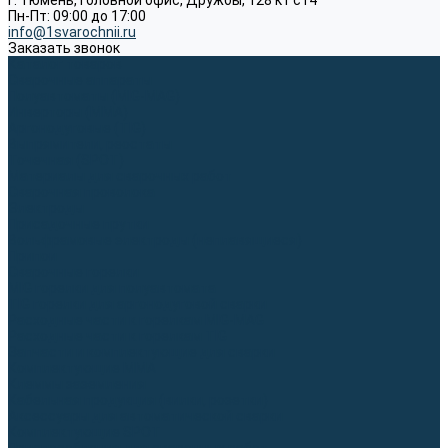
г. Тюмень, Головной офис, Дружбы, 128 к1 ст4
Пн-Пт: 09:00 до 17:00
info@1svarochnii.ru
Заказать звонок
Каталог товаров
Сварочные аппараты
Полуавтоматы (MIG-MAG)
Инверторы (MMA)
Аргонодуговые (TIG)
Выпрямители, реостаты
Точечная (SPOT)
Материалы для сварочных работ
Сварочная проволока
Электроды
Присадочные прутки
Вольфрамовые электроды (неплавящиеся)
Припои
Сварочные горелки
MIG горелки для полуавтомата
TIG горелки для аргонодуговой сварки
Расходные части к горелкам MIG-MAG
Расходные части к горелкам TIG
Запчасти и комплектующие для сварки
Комплектующие ММА
Клеммы заземления
Кабельная продукция (вилки, розетки)
Аксессуары для автоматической сварки
Комплектующие SPOT