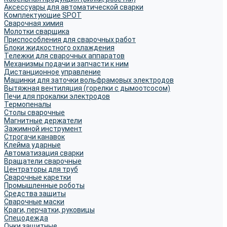
Аксессуары для автоматической сварки
Комплектующие SPOT
Сварочная химия
Молотки сварщика
Приспособления для сварочных работ
Блоки жидкостного охлаждения
Тележки для сварочных аппаратов
Механизмы подачи и запчасти к ним
Дистанционное управление
Машинки для заточки вольфрамовых электродов
Вытяжная вентиляция (горелки с дымоотсосом)
Печи для прокалки электродов
Термопеналы
Столы сварочные
Магнитные держатели
Зажимной инструмент
Строгачи канавок
Клейма ударные
Автоматизация сварки
Вращатели сварочные
Центраторы для труб
Сварочные каретки
Промышленные роботы
Средства защиты
Сварочные маски
Краги, перчатки, руковицы
Спецодежда
Очки защитные