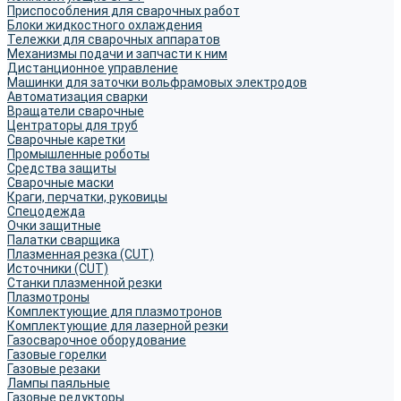
Приспособления для сварочных работ
Блоки жидкостного охлаждения
Тележки для сварочных аппаратов
Механизмы подачи и запчасти к ним
Дистанционное управление
Машинки для заточки вольфрамовых электродов
Автоматизация сварки
Вращатели сварочные
Центраторы для труб
Сварочные каретки
Промышленные роботы
Средства защиты
Сварочные маски
Краги, перчатки, руковицы
Спецодежда
Очки защитные
Палатки сварщика
Плазменная резка (CUT)
Источники (CUT)
Станки плазменной резки
Плазмотроны
Комплектующие для плазмотронов
Комплектующие для лазерной резки
Газосварочное оборудование
Газовые горелки
Газовые резаки
Лампы паяльные
Газовые редукторы