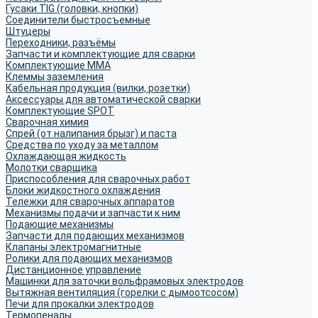
Гусаки TIG (головки, кнопки)
Соединители быстросъемные
Штуцеры
Переходники, разъёмы
Запчасти и комплектующие для сварки
Комплектующие ММА
Клеммы заземления
Кабельная продукция (вилки, розетки)
Аксессуары для автоматической сварки
Комплектующие SPOT
Сварочная химия
Спрей (от налипания брызг) и паста
Средства по уходу за металлом
Охлаждающая жидкость
Молотки сварщика
Приспособления для сварочных работ
Блоки жидкостного охлаждения
Тележки для сварочных аппаратов
Механизмы подачи и запчасти к ним
Подающие механизмы
Запчасти для подающих механизмов
Клапаны электромагнитные
Ролики для подающих механизмов
Дистанционное управление
Машинки для заточки вольфрамовых электродов
Вытяжная вентиляция (горелки с дымоотсосом)
Печи для прокалки электродов
Термопеналы