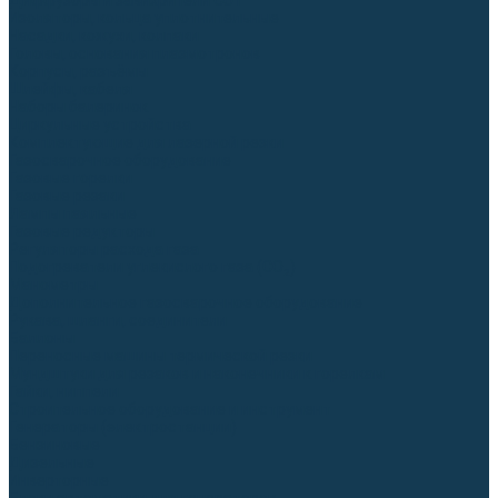
Диффузоры и завихрители CUT
Изоляторы, кольца уплотнительные
Насадки, кожухи, колпаки
Головы, основания плазмотронов
Корпусы, разъёмы
Шлейфы, кабеля
Наборы балеринок
Циркульные устройства
Комплектующие для лазерной резки
Газосварочное оборудование
Газовые горелки
Газовые резаки
Лампы паяльные
Газовые редукторы
Регуляторы расхода газа
Подогреватели углекислого газа (CO₂)
Манометры
Дополнительное газосварочное оборудование
Рукава, шланги, соединители
Баллоны
Переносные машины термической резки
Мундштуки для резаков и наконечники к горелкам
Гайки, ниппели
Строительное оборудование и инструмент
Генераторы (электростанции)
Бензиновые
Дизельные
Инверторные