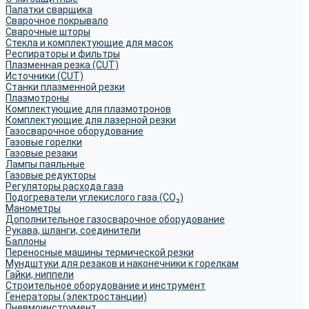
Палатки сварщика
Сварочное покрывало
Сварочные шторы
Стекла и комплектующие для масок
Респираторы и фильтры
Плазменная резка (CUT)
Источники (CUT)
Станки плазменной резки
Плазмотроны
Комплектующие для плазмотронов
Комплектующие для лазерной резки
Газосварочное оборудование
Газовые горелки
Газовые резаки
Лампы паяльные
Газовые редукторы
Регуляторы расхода газа
Подогреватели углекислого газа (CO₂)
Манометры
Дополнительное газосварочное оборудование
Рукава, шланги, соединители
Баллоны
Переносные машины термической резки
Мундштуки для резаков и наконечники к горелкам
Гайки, ниппели
Строительное оборудование и инструмент
Генераторы (электростанции)
Пневмоинструмент