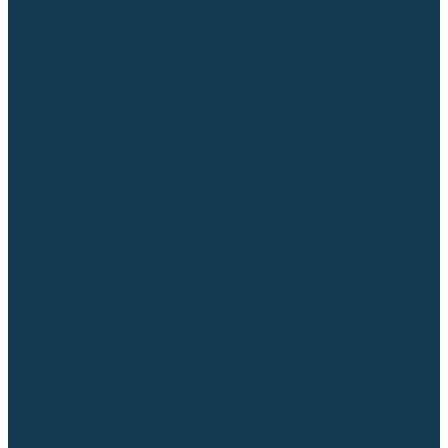
Столы сварочные
Магнитные держатели
Зажимной инструмент
Строгачи канавок
Клейма ударные
Автоматизация сварки
Вращатели сварочные
Центраторы для труб
Сварочные каретки
Промышленные роботы
Средства защиты
Сварочные маски
Краги, перчатки, руковицы
Спецодежда
Очки защитные
Палатки сварщика
Сварочное покрывало
Сварочные шторы
Стекла и комплектующие для масок
Респираторы и фильтры
Плазменная резка (CUT)
Источники (CUT)
Станки плазменной резки
Плазмотроны
Комплектующие для плазмотронов
Сопла CUT
Электроды CUT
Экраны