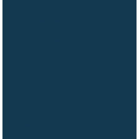
Блоки автоматики для генераторов
Аксессуары для генераторов
Пневмоинструмент
Компрессоры
Безмасляные компрессоры
Масляные ременные компрессоры
Масляные коаксиальные компрессоры
Автомобильные компрессоры
Комплектующие для компрессоров
Пневмошлифмашины
Пневмодрели
Пневмогайковерты
Пневмопистолеты
Наборы пневмоинструмента
Шланги
Аксессуары к пневмоинструменту
Аккумуляторный инструмент
Аккумуляторные УШМ (болгарки)
Аккумуляторные дрели-шуруповерты
Аккумуляторные перфораторы
Аккумуляторные дисковые пилы
Аккумуляторные батареи, зарядные устройства
Сетевой инструмент
УШМ и шлифмашины
Дрели, миксеры, шуруповерты сетевые
Перфораторы
Отбойные молотки
Точильные станки