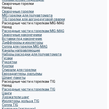
Сварочные горелки
Назад
Сварочные горелки
MIG горелки для полуавтомата
TIG горелки для аргонодуговой сварки
Расходные части к горелкам MIG-MAG
Назад
Расходные части к горелкам MIG-MAG
Сварочные наконечники
Вставки под наконечник
Диффузоры и изоляторы
Сопла для горелок MIG-MAG
Каналы направляющие
Наборы расходки для полуавтомата
Гусаки
Рукоятки
Кнопки
Спирали для горелки
Евроадаптеры, разъёмы
Шланг-пакеты
Расходные части к горелкам TIG
Назад
Расходные части к горелкам TIG
Цанги
Держатели цанг
Изоляторы, кольца TIG
Сопла TIG
Колпачки (заглушки)