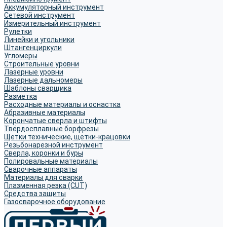
Аккумуляторный инструмент
Сетевой инструмент
Измерительный инструмент
Рулетки
Линейки и угольники
Штангенциркули
Угломеры
Строительные уровни
Лазерные уровни
Лазерные дальномеры
Шаблоны сварщика
Разметка
Расходные материалы и оснастка
Абразивные материалы
Корончатые сверла и штифты
Твёрдосплавные борфрезы
Щетки технические, щетки-крацовки
Резьбонарезной инструмент
Сверла, коронки и буры
Полировальные материалы
Сварочные аппараты
Материалы для сварки
Плазменная резка (CUT)
Средства защиты
Газосварочное оборудование