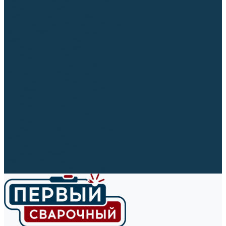
Ленты абразивные (для шлифмашин)
Корончатые сверла и штифты
Твёрдосплавные борфрезы
Щетки технические, щетки-крацовки
Резьбонарезной инструмент
Сверла, коронки и буры
Полировальные материалы
Полировальные круги
Войлочные полировальные круги
Фетровые полировальные круги
Муслиновые полировальные круги
Cизалевые полировальные круги
Полировальные головки
Полировальные валики
Щётки для чистки кругов
Полировальные пасты
Наборы для обработки (полировки)
Сварочные аппараты
Материалы для сварки
Плазменная резка (CUT)
Средства защиты
Газосварочное оборудование