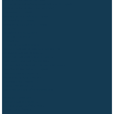
Регуляторы расхода газа
Строительное оборудование и инструмент
Генераторы (электростанции)
Пневмоинструмент
Аккумуляторный инструмент
Сетевой инструмент
Измерительный инструмент
Рулетки
Линейки и угольники
Штангенциркули
Угломеры
Строительные уровни
Расходные материалы и оснастка
Абразивные материалы
Корончатые сверла и штифты
Твёрдосплавные борфрезы
Щетки технические, щетки-крацовки
Резьбонарезной инструмент
Сварочные аппараты
Материалы для сварки
Плазменная резка (CUT)
Средства защиты
Газосварочное оборудование
...
Каталог товаров
Сварочные аппараты
Полуавтоматы (MIG-MAG)
Инверторы (MMA)