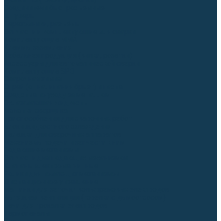
Гусаки TIG (головки, кнопки)
Соединители быстросъемные
Штуцеры
Переходники, разъёмы
Запчасти и комплектующие для сварки
Комплектующие ММА
Клеммы заземления
Кабельная продукция (вилки, розетки)
Аксессуары для автоматической сварки
Комплектующие SPOT
Сварочная химия
Спрей (от налипания брызг) и паста
Средства по уходу за металлом
Охлаждающая жидкость
Молотки сварщика
Приспособления для сварочных работ
Блоки жидкостного охлаждения
Тележки для сварочных аппаратов
Механизмы подачи и запчасти к ним
Подающие механизмы
Запчасти для подающих механизмов
Клапаны электромагнитные
Ролики для подающих механизмов
Дистанционное управление
Машинки для заточки вольфрамовых электродов
Вытяжная вентиляция (горелки с дымоотсосом)
Печи для прокалки электродов
Термопеналы