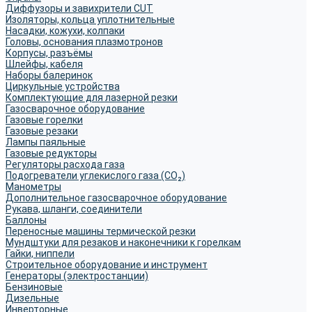
Диффузоры и завихрители CUT
Изоляторы, кольца уплотнительные
Насадки, кожухи, колпаки
Головы, основания плазмотронов
Корпусы, разъёмы
Шлейфы, кабеля
Наборы балеринок
Циркульные устройства
Комплектующие для лазерной резки
Газосварочное оборудование
Газовые горелки
Газовые резаки
Лампы паяльные
Газовые редукторы
Регуляторы расхода газа
Подогреватели углекислого газа (CO₂)
Манометры
Дополнительное газосварочное оборудование
Рукава, шланги, соединители
Баллоны
Переносные машины термической резки
Мундштуки для резаков и наконечники к горелкам
Гайки, ниппели
Строительное оборудование и инструмент
Генераторы (электростанции)
Бензиновые
Дизельные
Инверторные