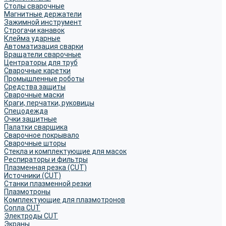
Столы сварочные
Магнитные держатели
Зажимной инструмент
Строгачи канавок
Клейма ударные
Автоматизация сварки
Вращатели сварочные
Центраторы для труб
Сварочные каретки
Промышленные роботы
Средства защиты
Сварочные маски
Краги, перчатки, руковицы
Спецодежда
Очки защитные
Палатки сварщика
Сварочное покрывало
Сварочные шторы
Стекла и комплектующие для масок
Респираторы и фильтры
Плазменная резка (CUT)
Источники (CUT)
Станки плазменной резки
Плазмотроны
Комплектующие для плазмотронов
Сопла CUT
Электроды CUT
Экраны