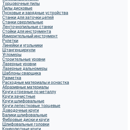
Торцовочные пилы
Пилы дисковые
Пусковые и зарядные устройства
Станки для заточки цепей
Станки сверлильные
Ленточнопильные станки
Стойки для инструмента
Измерительный инструмент
Рулетки
Линейки и угольники
Штангенциркули
Угломеры
Строительные уровни
Лазерные уровни
Лазерные дальномеры
Шаблоны сварщика
Разметка
Расходные материалы и оснастка
Абразивные материалы
Круги отрезные по металлу
Круги зачистные
Круги шлифовальные
Круги лепестковые торцевые
Доводочные круги
Валики шлифовальные
Фибровые диски и круги
Шлифовальные головки
Конволютные круги