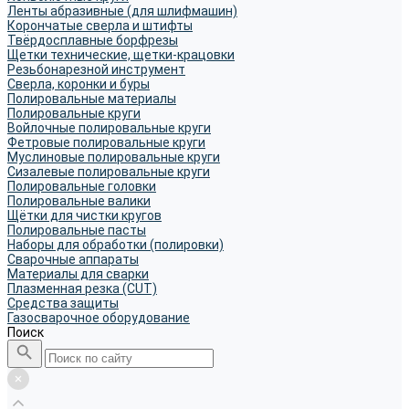
Ленты абразивные (для шлифмашин)
Корончатые сверла и штифты
Твёрдосплавные борфрезы
Щетки технические, щетки-крацовки
Резьбонарезной инструмент
Сверла, коронки и буры
Полировальные материалы
Полировальные круги
Войлочные полировальные круги
Фетровые полировальные круги
Муслиновые полировальные круги
Cизалевые полировальные круги
Полировальные головки
Полировальные валики
Щётки для чистки кругов
Полировальные пасты
Наборы для обработки (полировки)
Сварочные аппараты
Материалы для сварки
Плазменная резка (CUT)
Средства защиты
Газосварочное оборудование
Поиск