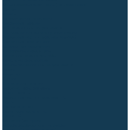
Для СПЕЦ. сталей и сплавов
Вольфрамовые электроды (неплавящиеся)
Припои
Флюсы
Керамические подкладки
Сварочные горелки
MIG горелки для полуавтомата
TIG горелки для аргонодуговой сварки
Расходные части к горелкам MIG-MAG
Сварочные наконечники
Вставки под наконечник
Диффузоры и изоляторы
Сопла для горелок MIG-MAG
Каналы направляющие
Наборы расходки для полуавтомата
Гусаки
Рукоятки
Кнопки
Спирали для горелки
Евроадаптеры, разъёмы
Шланг-пакеты
Расходные части к горелкам TIG
Цанги
Держатели цанг
Изоляторы, кольца TIG
Сопла TIG
Колпачки (заглушки)
Наборы расходки для TIG сварки