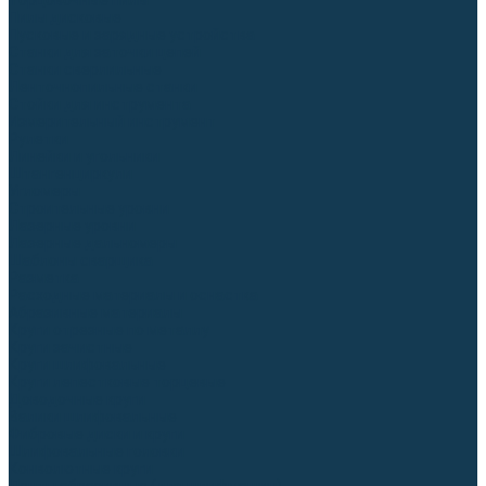
Торцовочные пилы
Пилы дисковые
Пусковые и зарядные устройства
Станки для заточки цепей
Станки сверлильные
Ленточнопильные станки
Стойки для инструмента
Измерительный инструмент
Рулетки
Линейки и угольники
Штангенциркули
Угломеры
Строительные уровни
Лазерные уровни
Лазерные дальномеры
Шаблоны сварщика
Разметка
Расходные материалы и оснастка
Абразивные материалы
Круги отрезные по металлу
Круги зачистные
Круги шлифовальные
Круги лепестковые торцевые
Доводочные круги
Валики шлифовальные
Фибровые диски и круги
Шлифовальные головки
Конволютные круги