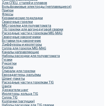
Для СПЕЦ. сталей и сплавов
Вольфрамовые электроды (неплавящиеся)
Припои
Флюсы
Керамические подкладки
Сварочные горелки
MIG горелки для полуавтомата
TIG горелки для аргонодуговой сварки
Расходные части к горелкам MIG-MAG
Сварочные наконечники
Вставки под наконечник
Диффузоры и изоляторы
Сопла для горелок MIG-MAG
Каналы направляющие
Наборы расходки для полуавтомата
Гусаки
Рукоятки
Кнопки
Спирали для горелки
Евроадаптеры, разъёмы
Шланг-пакеты
Расходные части к горелкам TIG
Цанги
Держатели цанг
Изоляторы, кольца TIG
Сопла TIG
Колпачки (заглушки)
Наборы расходки для TIG сварки