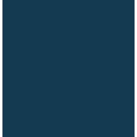
Аргонодуговые (TIG)
Выпрямители, реостаты
Точечная (SPOT)
Контактные
Автоматическая (SAW)
Генераторы и агрегаты для сварки
Лазерные
Материалы для сварочных работ
Сварочная проволока
Для УГЛЕРОДИСТЫХ сталей
Для НЕРЖАВЕЮЩИХ сталей
Для АЛЮМИНИЕВЫХ сплавов
Для МЕДНЫХ сплавов
Для СПЕЦ. сталей и сплавов
Самозащитная (порошковая)
Электроды
Для УГЛЕРОДИСТЫХ сталей
Для НЕРЖАВЕЮЩИХ сталей
Для АЛЮМИНИЕВЫХ сплавов
Для ЧУГУНА
Для НАПЛАВКИ
Для РЕЗКИ (угольные)
Для СПЕЦ. сталей и сплавов
Присадочные прутки
Для УГЛЕРОДИСТЫХ сталей
Для НЕРЖАВЕЮЩИХ сталей
Для АЛЮМИНИЕВЫХ сплавов
Для МЕДНЫХ сплавов