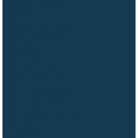
Блоки автоматики для генераторов
Аксессуары для генераторов
Пневмоинструмент
Компрессоры
Безмасляные компрессоры
Масляные ременные компрессоры
Масляные коаксиальные компрессоры
Автомобильные компрессоры
Комплектующие для компрессоров
Пневмошлифмашины
Пневмодрели
Пневмогайковерты
Пневмопистолеты
Наборы пневмоинструмента
Шланги
Аксессуары к пневмоинструменту
Аккумуляторный инструмент
Аккумуляторные УШМ (болгарки)
Аккумуляторные дрели-шуруповерты
Аккумуляторные перфораторы
Аккумуляторные дисковые пилы
Аккумуляторные батареи, зарядные устройства
Сетевой инструмент
УШМ и шлифмашины
Дрели, миксеры, шуруповерты сетевые
Перфораторы
Отбойные молотки
Точильные станки