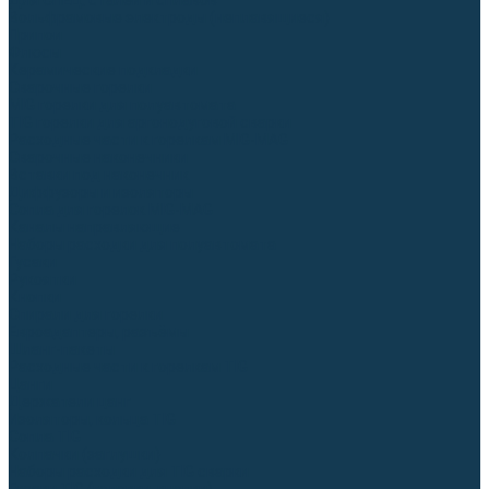
Для СПЕЦ. сталей и сплавов
Вольфрамовые электроды (неплавящиеся)
Припои
Флюсы
Керамические подкладки
Сварочные горелки
MIG горелки для полуавтомата
TIG горелки для аргонодуговой сварки
Расходные части к горелкам MIG-MAG
Сварочные наконечники
Вставки под наконечник
Диффузоры и изоляторы
Сопла для горелок MIG-MAG
Каналы направляющие
Наборы расходки для полуавтомата
Гусаки
Рукоятки
Кнопки
Спирали для горелки
Евроадаптеры, разъёмы
Шланг-пакеты
Расходные части к горелкам TIG
Цанги
Держатели цанг
Изоляторы, кольца TIG
Сопла TIG
Колпачки (заглушки)
Наборы расходки для TIG сварки