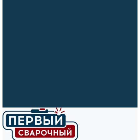
Ленты абразивные (для шлифмашин)
Корончатые сверла и штифты
Твёрдосплавные борфрезы
Щетки технические, щетки-крацовки
Резьбонарезной инструмент
Сверла, коронки и буры
Полировальные материалы
Полировальные круги
Войлочные полировальные круги
Фетровые полировальные круги
Муслиновые полировальные круги
Cизалевые полировальные круги
Полировальные головки
Полировальные валики
Щётки для чистки кругов
Полировальные пасты
Наборы для обработки (полировки)
Сварочные аппараты
Материалы для сварки
Плазменная резка (CUT)
Средства защиты
Газосварочное оборудование