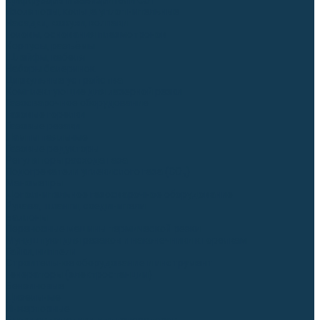
Диффузоры и завихрители CUT
Изоляторы, кольца уплотнительные
Насадки, кожухи, колпаки
Головы, основания плазмотронов
Корпусы, разъёмы
Шлейфы, кабеля
Наборы балеринок
Циркульные устройства
Комплектующие для лазерной резки
Газосварочное оборудование
Газовые горелки
Газовые резаки
Лампы паяльные
Газовые редукторы
Регуляторы расхода газа
Подогреватели углекислого газа (CO₂)
Манометры
Дополнительное газосварочное оборудование
Рукава, шланги, соединители
Баллоны
Переносные машины термической резки
Мундштуки для резаков и наконечники к горелкам
Гайки, ниппели
Строительное оборудование и инструмент
Генераторы (электростанции)
Бензиновые
Дизельные
Инверторные