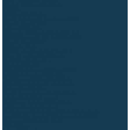
Гусаки TIG (головки, кнопки)
Соединители быстросъемные
Штуцеры
Переходники, разъёмы
Запчасти и комплектующие для сварки
Комплектующие ММА
Клеммы заземления
Кабельная продукция (вилки, розетки)
Аксессуары для автоматической сварки
Комплектующие SPOT
Сварочная химия
Спрей (от налипания брызг) и паста
Средства по уходу за металлом
Охлаждающая жидкость
Молотки сварщика
Приспособления для сварочных работ
Блоки жидкостного охлаждения
Тележки для сварочных аппаратов
Механизмы подачи и запчасти к ним
Подающие механизмы
Запчасти для подающих механизмов
Клапаны электромагнитные
Ролики для подающих механизмов
Дистанционное управление
Машинки для заточки вольфрамовых электродов
Вытяжная вентиляция (горелки с дымоотсосом)
Печи для прокалки электродов
Термопеналы