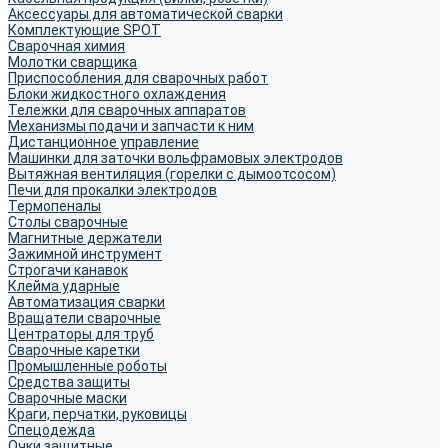
Аксессуары для автоматической сварки
Комплектующие SPOT
Сварочная химия
Молотки сварщика
Приспособления для сварочных работ
Блоки жидкостного охлаждения
Тележки для сварочных аппаратов
Механизмы подачи и запчасти к ним
Дистанционное управление
Машинки для заточки вольфрамовых электродов
Вытяжная вентиляция (горелки с дымоотсосом)
Печи для прокалки электродов
Термопеналы
Столы сварочные
Магнитные держатели
Зажимной инструмент
Строгачи канавок
Клейма ударные
Автоматизация сварки
Вращатели сварочные
Центраторы для труб
Сварочные каретки
Промышленные роботы
Средства защиты
Сварочные маски
Краги, перчатки, руковицы
Спецодежда
Очки защитные