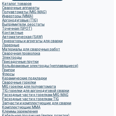
Каталог товаров
Сварочные аппараты
Полуавтоматы (MIG-MAG)
Инверторы (MMA)
Аргонодуговые (TIG)
Выпрямители, реостаты
Точечная (SPOT)
Контактные
Автоматическая (SAW)
Генераторы и агрегаты для сварки
Лазерные
Материалы для сварочных работ
Сварочная проволока
Электроды
Присадочные прутки
Вольфрамовые электроды (неплавящиеся)
Припои
Флюсы
Керамические подкладки
Сварочные горелки
MIG горелки для полуавтомата
TIG горелки для аргонодуговой сварки
Расходные части к горелкам MIG-MAG
Расходные части к горелкам TIG
Запчасти и комплектующие для сварки
Комплектующие ММА
Клеммы заземления
Кабельная продукция (вилки, розетки)