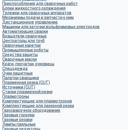
Приспособления для сварочных работ
Блоки жидкостного охлаждения
Тележки для сварочных аппаратов
Механизмы подачи и запчасти к ним
Дистанционное управление
Машинки для заточки вольфрамовых электродов
Автоматизация сварки
Вращатели сварочные
Центраторы для труб
Сварочные каретки
Промышленные роботы
Средства защиты
Сварочные маски
Краги, перчатки, руковицы
Спецодежда
Очки защитные
Палатки сварщика
Плазменная резка (CUT)
Источники (CUT)
Станки плазменной резки
Плазмотроны
Комплектующие для плазмотронов
Комплектующие для лазерной резки
Газосварочное оборудование
Газовые горелки
Газовые резаки
Лампы паяльные
Газовые редукторы