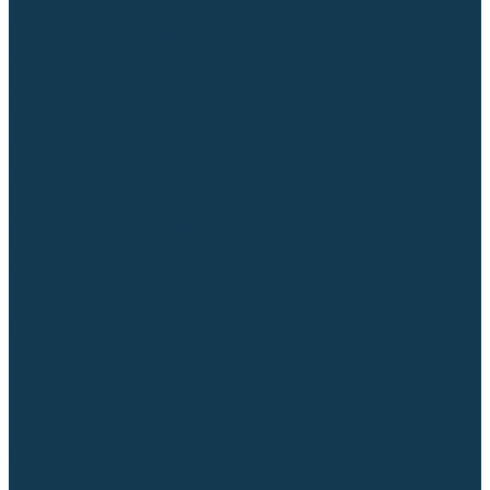
Приспособления для сварочных работ
Блоки жидкостного охлаждения
Тележки для сварочных аппаратов
Механизмы подачи и запчасти к ним
Дистанционное управление
Машинки для заточки вольфрамовых электродов
Автоматизация сварки
Вращатели сварочные
Центраторы для труб
Сварочные каретки
Промышленные роботы
Средства защиты
Сварочные маски
Краги, перчатки, руковицы
Спецодежда
Очки защитные
Палатки сварщика
Плазменная резка (CUT)
Источники (CUT)
Станки плазменной резки
Плазмотроны
Комплектующие для плазмотронов
Комплектующие для лазерной резки
Газосварочное оборудование
Газовые горелки
Газовые резаки
Лампы паяльные
Газовые редукторы