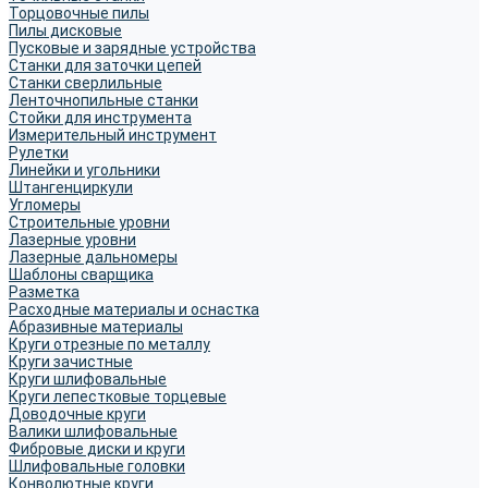
Торцовочные пилы
Пилы дисковые
Пусковые и зарядные устройства
Станки для заточки цепей
Станки сверлильные
Ленточнопильные станки
Стойки для инструмента
Измерительный инструмент
Рулетки
Линейки и угольники
Штангенциркули
Угломеры
Строительные уровни
Лазерные уровни
Лазерные дальномеры
Шаблоны сварщика
Разметка
Расходные материалы и оснастка
Абразивные материалы
Круги отрезные по металлу
Круги зачистные
Круги шлифовальные
Круги лепестковые торцевые
Доводочные круги
Валики шлифовальные
Фибровые диски и круги
Шлифовальные головки
Конволютные круги