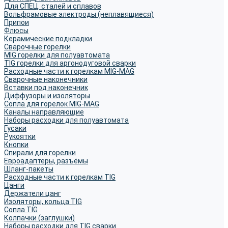
Для СПЕЦ. сталей и сплавов
Вольфрамовые электроды (неплавящиеся)
Припои
Флюсы
Керамические подкладки
Сварочные горелки
MIG горелки для полуавтомата
TIG горелки для аргонодуговой сварки
Расходные части к горелкам MIG-MAG
Сварочные наконечники
Вставки под наконечник
Диффузоры и изоляторы
Сопла для горелок MIG-MAG
Каналы направляющие
Наборы расходки для полуавтомата
Гусаки
Рукоятки
Кнопки
Спирали для горелки
Евроадаптеры, разъёмы
Шланг-пакеты
Расходные части к горелкам TIG
Цанги
Держатели цанг
Изоляторы, кольца TIG
Сопла TIG
Колпачки (заглушки)
Наборы расходки для TIG сварки