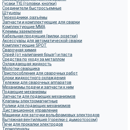
Гусаки TIG (головки, кнопки)
Соединители быстросъемные
Штуцеры
Переходники, разъёмы
Запчасти и комплектующие для сварки
Комплектующие ММА
Клеммы заземления
Кабельная продукция (вилки, розетки)
Аксессуары для автоматической сварки
Комплектующие SPOT
Сварочная химия
Спрей (от налипания брызг) и паста
Средства по уходу за металлом
Охлаждающая жидкость
Молотки сварщика
Приспособления для сварочных работ
Блоки жидкостного охлаждения
Тележки для сварочных аппаратов
Механизмы подачи и запчасти к ним
Подающие механизмы
Запчасти для подающих механизмов
Клапаны электромагнитные
Ролики для подающих механизмов
Дистанционное управление
Машинки для заточки вольфрамовых электродов
Вытяжная вентиляция (горелки с дымоотсосом)
Печи для прокалки электродов
Термопеналы