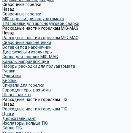
Сварочные горелки
Назад
Сварочные горелки
MIG горелки для полуавтомата
TIG горелки для аргонодуговой сварки
Расходные части к горелкам MIG-MAG
Назад
Расходные части к горелкам MIG-MAG
Сварочные наконечники
Вставки под наконечник
Диффузоры и изоляторы
Сопла для горелок MIG-MAG
Каналы направляющие
Наборы расходки для полуавтомата
Гусаки
Рукоятки
Кнопки
Спирали для горелки
Евроадаптеры, разъёмы
Шланг-пакеты
Расходные части к горелкам TIG
Назад
Расходные части к горелкам TIG
Цанги
Держатели цанг
Изоляторы, кольца TIG
Сопла TIG
Колпачки (заглушки)