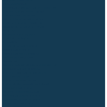
Торцовочные пилы
Пилы дисковые
Пусковые и зарядные устройства
Станки для заточки цепей
Станки сверлильные
Ленточнопильные станки
Стойки для инструмента
Измерительный инструмент
Рулетки
Линейки и угольники
Штангенциркули
Угломеры
Строительные уровни
Лазерные уровни
Лазерные дальномеры
Шаблоны сварщика
Разметка
Расходные материалы и оснастка
Абразивные материалы
Круги отрезные по металлу
Круги зачистные
Круги шлифовальные
Круги лепестковые торцевые
Доводочные круги
Валики шлифовальные
Фибровые диски и круги
Шлифовальные головки
Конволютные круги