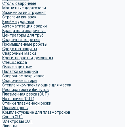
Столы сварочные
Магнитные держатели
Зажимной инструмент
Строгачи канавок
Клейма ударные
Автоматизация сварки
Вращатели сварочные
Центраторы для труб
Сварочные каретки
Промышленные роботы
Средства защиты
Сварочные маски
Краги, перчатки, руковицы
Спецодежда
Очки защитные
Палатки сварщика
Сварочное покрывало
Сварочные шторы
Стекла и комплектующие для масок
Респираторы и фильтры
Плазменная резка (CUT)
Источники (CUT)
Станки плазменной резки
Плазмотроны
Комплектующие для плазмотронов
Сопла CUT
Электроды CUT
Экраны