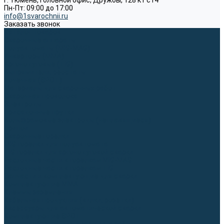
г. Тюмень, Головной офис, Дружбы, 128 к1 ст4
Пн-Пт: 09:00 до 17:00
info@1svarochnii.ru
Заказать звонок
Каталог товаров
Сварочные аппараты
Полуавтоматы (MIG-MAG)
Инверторы (MMA)
Аргонодуговые (TIG)
Выпрямители, реостаты
Точечная (SPOT)
Материалы для сварочных работ
Сварочная проволока
Электроды
Присадочные прутки
Вольфрамовые электроды (неплавящиеся)
Припои
Сварочные горелки
MIG горелки для полуавтомата
TIG горелки для аргонодуговой сварки
Расходные части к горелкам MIG-MAG
Расходные части к горелкам TIG
Запчасти и комплектующие для сварки
Комплектующие ММА
Клеммы заземления
Кабельная продукция (вилки, розетки)
Аксессуары для автоматической сварки
Комплектующие SPOT