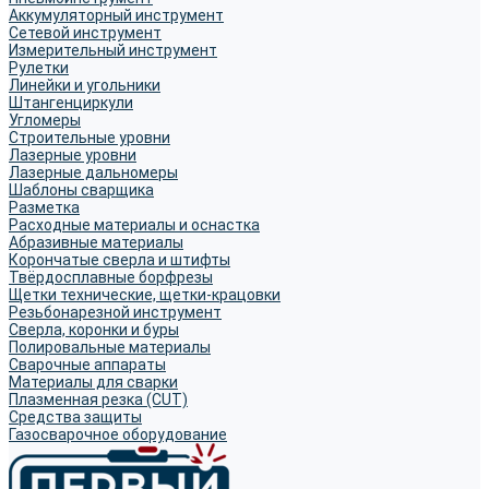
Аккумуляторный инструмент
Сетевой инструмент
Измерительный инструмент
Рулетки
Линейки и угольники
Штангенциркули
Угломеры
Строительные уровни
Лазерные уровни
Лазерные дальномеры
Шаблоны сварщика
Разметка
Расходные материалы и оснастка
Абразивные материалы
Корончатые сверла и штифты
Твёрдосплавные борфрезы
Щетки технические, щетки-крацовки
Резьбонарезной инструмент
Сверла, коронки и буры
Полировальные материалы
Сварочные аппараты
Материалы для сварки
Плазменная резка (CUT)
Средства защиты
Газосварочное оборудование