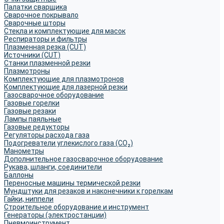
Палатки сварщика
Сварочное покрывало
Сварочные шторы
Стекла и комплектующие для масок
Респираторы и фильтры
Плазменная резка (CUT)
Источники (CUT)
Станки плазменной резки
Плазмотроны
Комплектующие для плазмотронов
Комплектующие для лазерной резки
Газосварочное оборудование
Газовые горелки
Газовые резаки
Лампы паяльные
Газовые редукторы
Регуляторы расхода газа
Подогреватели углекислого газа (CO₂)
Манометры
Дополнительное газосварочное оборудование
Рукава, шланги, соединители
Баллоны
Переносные машины термической резки
Мундштуки для резаков и наконечники к горелкам
Гайки, ниппели
Строительное оборудование и инструмент
Генераторы (электростанции)
Пневмоинструмент