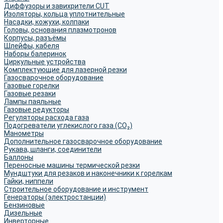
Диффузоры и завихрители CUT
Изоляторы, кольца уплотнительные
Насадки, кожухи, колпаки
Головы, основания плазмотронов
Корпусы, разъёмы
Шлейфы, кабеля
Наборы балеринок
Циркульные устройства
Комплектующие для лазерной резки
Газосварочное оборудование
Газовые горелки
Газовые резаки
Лампы паяльные
Газовые редукторы
Регуляторы расхода газа
Подогреватели углекислого газа (CO₂)
Манометры
Дополнительное газосварочное оборудование
Рукава, шланги, соединители
Баллоны
Переносные машины термической резки
Мундштуки для резаков и наконечники к горелкам
Гайки, ниппели
Строительное оборудование и инструмент
Генераторы (электростанции)
Бензиновые
Дизельные
Инверторные