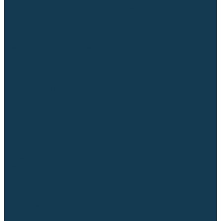
Регуляторы расхода газа
Строительное оборудование и инструмент
Генераторы (электростанции)
Пневмоинструмент
Аккумуляторный инструмент
Сетевой инструмент
Измерительный инструмент
Рулетки
Линейки и угольники
Штангенциркули
Угломеры
Строительные уровни
Расходные материалы и оснастка
Абразивные материалы
Корончатые сверла и штифты
Твёрдосплавные борфрезы
Щетки технические, щетки-крацовки
Резьбонарезной инструмент
Сварочные аппараты
Материалы для сварки
Плазменная резка (CUT)
Средства защиты
Газосварочное оборудование
...
Каталог товаров
Сварочные аппараты
Полуавтоматы (MIG-MAG)
Инверторы (MMA)