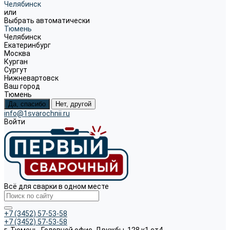
Челябинск
или
Выбрать автоматически
Тюмень
Челябинск
Екатеринбург
Москва
Курган
Сургут
Нижневартовск
Ваш город
Тюмень
Да, спасибо
Нет, другой
info@1svarochnii.ru
Войти
Всё для сварки в одном месте
+7 (3452) 57-53-58
+7 (3452) 57-53-58