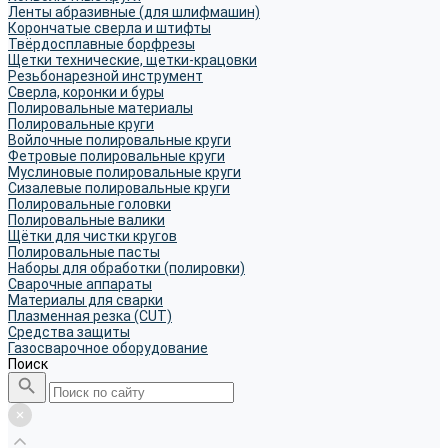
Ленты абразивные (для шлифмашин)
Корончатые сверла и штифты
Твёрдосплавные борфрезы
Щетки технические, щетки-крацовки
Резьбонарезной инструмент
Сверла, коронки и буры
Полировальные материалы
Полировальные круги
Войлочные полировальные круги
Фетровые полировальные круги
Муслиновые полировальные круги
Cизалевые полировальные круги
Полировальные головки
Полировальные валики
Щётки для чистки кругов
Полировальные пасты
Наборы для обработки (полировки)
Сварочные аппараты
Материалы для сварки
Плазменная резка (CUT)
Средства защиты
Газосварочное оборудование
Поиск