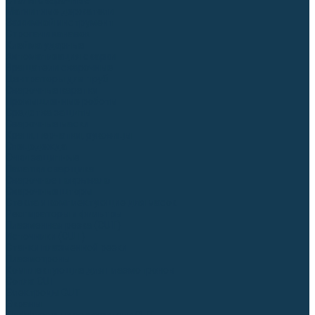
Столы сварочные
Магнитные держатели
Зажимной инструмент
Строгачи канавок
Клейма ударные
Автоматизация сварки
Вращатели сварочные
Центраторы для труб
Сварочные каретки
Промышленные роботы
Средства защиты
Сварочные маски
Краги, перчатки, руковицы
Спецодежда
Очки защитные
Палатки сварщика
Сварочное покрывало
Сварочные шторы
Стекла и комплектующие для масок
Респираторы и фильтры
Плазменная резка (CUT)
Источники (CUT)
Станки плазменной резки
Плазмотроны
Комплектующие для плазмотронов
Сопла CUT
Электроды CUT
Экраны