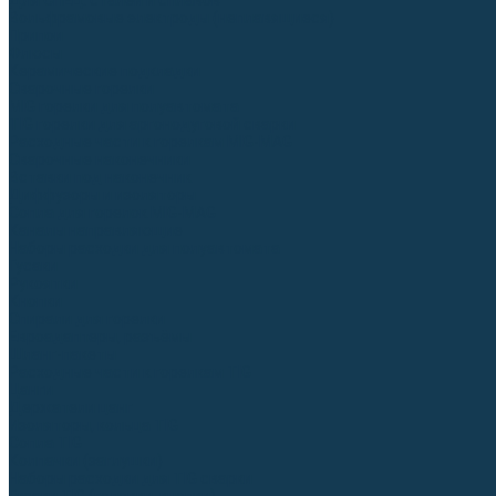
Для СПЕЦ. сталей и сплавов
Вольфрамовые электроды (неплавящиеся)
Припои
Флюсы
Керамические подкладки
Сварочные горелки
MIG горелки для полуавтомата
TIG горелки для аргонодуговой сварки
Расходные части к горелкам MIG-MAG
Сварочные наконечники
Вставки под наконечник
Диффузоры и изоляторы
Сопла для горелок MIG-MAG
Каналы направляющие
Наборы расходки для полуавтомата
Гусаки
Рукоятки
Кнопки
Спирали для горелки
Евроадаптеры, разъёмы
Шланг-пакеты
Расходные части к горелкам TIG
Цанги
Держатели цанг
Изоляторы, кольца TIG
Сопла TIG
Колпачки (заглушки)
Наборы расходки для TIG сварки