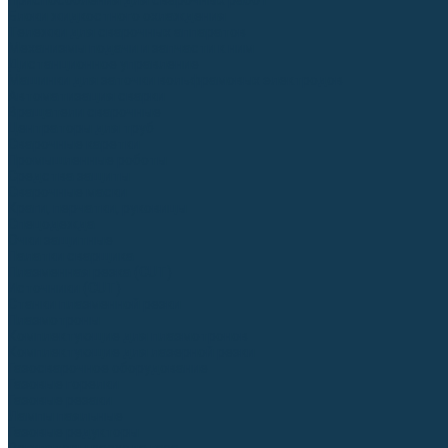
Приспособления для сварочных работ
Блоки жидкостного охлаждения
Тележки для сварочных аппаратов
Механизмы подачи и запчасти к ним
Дистанционное управление
Машинки для заточки вольфрамовых электродов
Автоматизация сварки
Вращатели сварочные
Центраторы для труб
Сварочные каретки
Промышленные роботы
Средства защиты
Сварочные маски
Краги, перчатки, руковицы
Спецодежда
Очки защитные
Палатки сварщика
Плазменная резка (CUT)
Источники (CUT)
Станки плазменной резки
Плазмотроны
Комплектующие для плазмотронов
Комплектующие для лазерной резки
Газосварочное оборудование
Газовые горелки
Газовые резаки
Лампы паяльные
Газовые редукторы