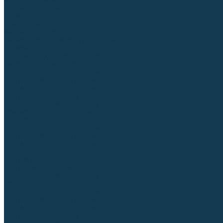
Аргонодуговые (TIG)
Выпрямители, реостаты
Точечная (SPOT)
Контактные
Автоматическая (SAW)
Генераторы и агрегаты для сварки
Лазерные
Материалы для сварочных работ
Сварочная проволока
Для УГЛЕРОДИСТЫХ сталей
Для НЕРЖАВЕЮЩИХ сталей
Для АЛЮМИНИЕВЫХ сплавов
Для МЕДНЫХ сплавов
Для СПЕЦ. сталей и сплавов
Самозащитная (порошковая)
Электроды
Для УГЛЕРОДИСТЫХ сталей
Для НЕРЖАВЕЮЩИХ сталей
Для АЛЮМИНИЕВЫХ сплавов
Для ЧУГУНА
Для НАПЛАВКИ
Для РЕЗКИ (угольные)
Для СПЕЦ. сталей и сплавов
Присадочные прутки
Для УГЛЕРОДИСТЫХ сталей
Для НЕРЖАВЕЮЩИХ сталей
Для АЛЮМИНИЕВЫХ сплавов
Для МЕДНЫХ сплавов