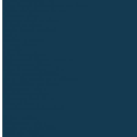
Регуляторы расхода газа
Строительное оборудование и инструмент
Генераторы (электростанции)
Пневмоинструмент
Аккумуляторный инструмент
Сетевой инструмент
Измерительный инструмент
Рулетки
Линейки и угольники
Штангенциркули
Угломеры
Строительные уровни
Расходные материалы и оснастка
Абразивные материалы
Корончатые сверла и штифты
Твёрдосплавные борфрезы
Щетки технические, щетки-крацовки
Резьбонарезной инструмент
Сварочные аппараты
Материалы для сварки
Плазменная резка (CUT)
Средства защиты
Газосварочное оборудование
...
Каталог товаров
Сварочные аппараты
Полуавтоматы (MIG-MAG)
Инверторы (MMA)