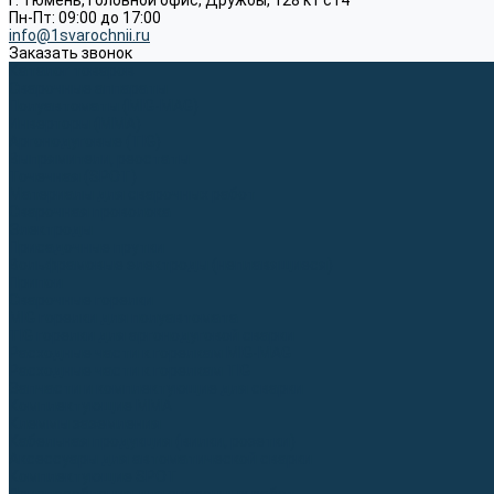
г. Тюмень, Головной офис, Дружбы, 128 к1 ст4
Пн-Пт: 09:00 до 17:00
info@1svarochnii.ru
Заказать звонок
Каталог товаров
Сварочные аппараты
Полуавтоматы (MIG-MAG)
Инверторы (MMA)
Аргонодуговые (TIG)
Выпрямители, реостаты
Точечная (SPOT)
Материалы для сварочных работ
Сварочная проволока
Электроды
Присадочные прутки
Вольфрамовые электроды (неплавящиеся)
Припои
Сварочные горелки
MIG горелки для полуавтомата
TIG горелки для аргонодуговой сварки
Расходные части к горелкам MIG-MAG
Расходные части к горелкам TIG
Запчасти и комплектующие для сварки
Комплектующие ММА
Клеммы заземления
Кабельная продукция (вилки, розетки)
Аксессуары для автоматической сварки
Комплектующие SPOT