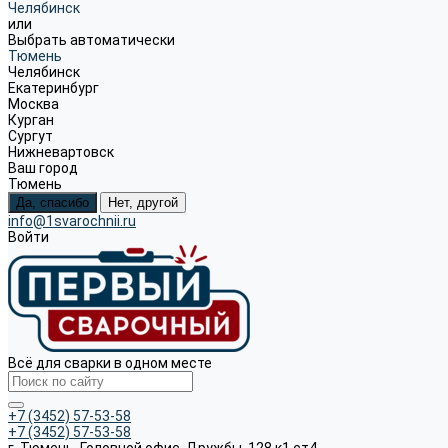
Челябинск
или
Выбрать автоматически
Тюмень
Челябинск
Екатеринбург
Москва
Курган
Сургут
Нижневартовск
Ваш город
Тюмень
Да, спасибо
Нет, другой
info@1svarochnii.ru
Войти
Всё для сварки в одном месте
+7 (3452) 57-53-58
+7 (3452) 57-53-58