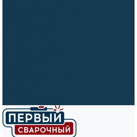
Ленты абразивные (для шлифмашин)
Корончатые сверла и штифты
Твёрдосплавные борфрезы
Щетки технические, щетки-крацовки
Резьбонарезной инструмент
Сверла, коронки и буры
Полировальные материалы
Полировальные круги
Войлочные полировальные круги
Фетровые полировальные круги
Муслиновые полировальные круги
Cизалевые полировальные круги
Полировальные головки
Полировальные валики
Щётки для чистки кругов
Полировальные пасты
Наборы для обработки (полировки)
Сварочные аппараты
Материалы для сварки
Плазменная резка (CUT)
Средства защиты
Газосварочное оборудование