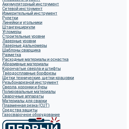
Аккумуляторный инструмент
Сетевой инструмент
Измерительный инструмент
Рулетки
Линейки и угольники
Штангенциркули
Угломеры
Строительные уровни
Лазерные уровни
Лазерные дальномеры
Шаблоны сварщика
Разметка
Расходные материалы и оснастка
Абразивные материалы
Корончатые сверла и штифты
Твёрдосплавные борфрезы
Щетки технические, щетки-крацовки
Резьбонарезной инструмент
Сверла, коронки и буры
Полировальные материалы
Сварочные аппараты
Материалы для сварки
Плазменная резка (CUT)
Средства защиты
Газосварочное оборудование