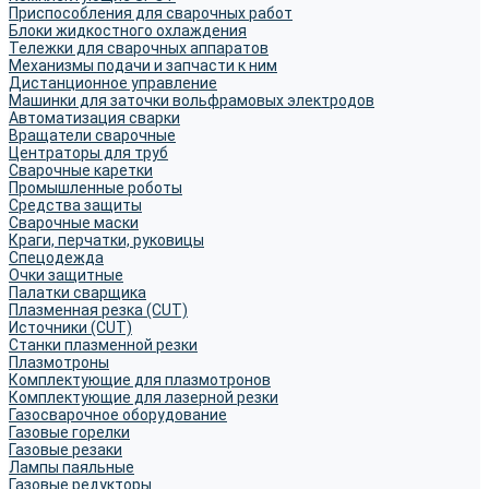
Приспособления для сварочных работ
Блоки жидкостного охлаждения
Тележки для сварочных аппаратов
Механизмы подачи и запчасти к ним
Дистанционное управление
Машинки для заточки вольфрамовых электродов
Автоматизация сварки
Вращатели сварочные
Центраторы для труб
Сварочные каретки
Промышленные роботы
Средства защиты
Сварочные маски
Краги, перчатки, руковицы
Спецодежда
Очки защитные
Палатки сварщика
Плазменная резка (CUT)
Источники (CUT)
Станки плазменной резки
Плазмотроны
Комплектующие для плазмотронов
Комплектующие для лазерной резки
Газосварочное оборудование
Газовые горелки
Газовые резаки
Лампы паяльные
Газовые редукторы