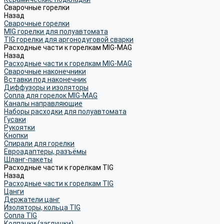
Сварочные горелки
Назад
Сварочные горелки
MIG горелки для полуавтомата
TIG горелки для аргонодуговой сварки
Расходные части к горелкам MIG-MAG
Назад
Расходные части к горелкам MIG-MAG
Сварочные наконечники
Вставки под наконечник
Диффузоры и изоляторы
Сопла для горелок MIG-MAG
Каналы направляющие
Наборы расходки для полуавтомата
Гусаки
Рукоятки
Кнопки
Спирали для горелки
Евроадаптеры, разъёмы
Шланг-пакеты
Расходные части к горелкам TIG
Назад
Расходные части к горелкам TIG
Цанги
Держатели цанг
Изоляторы, кольца TIG
Сопла TIG
Колпачки (заглушки)