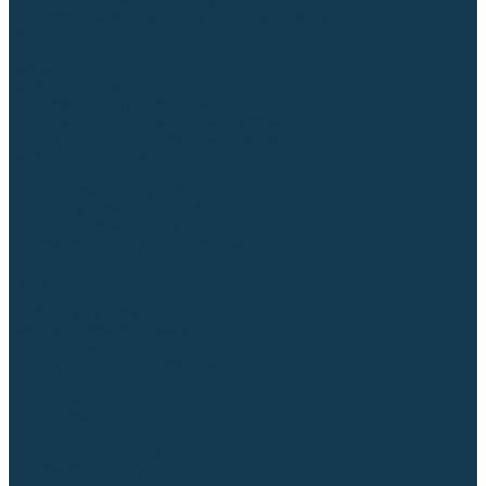
Для СПЕЦ. сталей и сплавов
Вольфрамовые электроды (неплавящиеся)
Припои
Флюсы
Керамические подкладки
Сварочные горелки
MIG горелки для полуавтомата
TIG горелки для аргонодуговой сварки
Расходные части к горелкам MIG-MAG
Сварочные наконечники
Вставки под наконечник
Диффузоры и изоляторы
Сопла для горелок MIG-MAG
Каналы направляющие
Наборы расходки для полуавтомата
Гусаки
Рукоятки
Кнопки
Спирали для горелки
Евроадаптеры, разъёмы
Шланг-пакеты
Расходные части к горелкам TIG
Цанги
Держатели цанг
Изоляторы, кольца TIG
Сопла TIG
Колпачки (заглушки)
Наборы расходки для TIG сварки