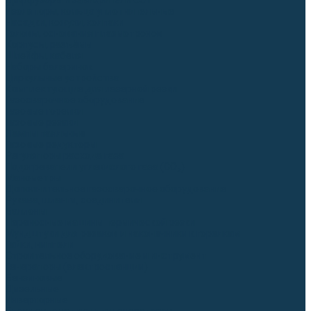
Диффузоры и завихрители CUT
Изоляторы, кольца уплотнительные
Насадки, кожухи, колпаки
Головы, основания плазмотронов
Корпусы, разъёмы
Шлейфы, кабеля
Наборы балеринок
Циркульные устройства
Комплектующие для лазерной резки
Газосварочное оборудование
Газовые горелки
Газовые резаки
Лампы паяльные
Газовые редукторы
Регуляторы расхода газа
Подогреватели углекислого газа (CO₂)
Манометры
Дополнительное газосварочное оборудование
Рукава, шланги, соединители
Баллоны
Переносные машины термической резки
Мундштуки для резаков и наконечники к горелкам
Гайки, ниппели
Строительное оборудование и инструмент
Генераторы (электростанции)
Бензиновые
Дизельные
Инверторные