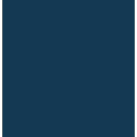
Аргонодуговые (TIG)
Выпрямители, реостаты
Точечная (SPOT)
Контактные
Автоматическая (SAW)
Генераторы и агрегаты для сварки
Лазерные
Материалы для сварочных работ
Сварочная проволока
Для УГЛЕРОДИСТЫХ сталей
Для НЕРЖАВЕЮЩИХ сталей
Для АЛЮМИНИЕВЫХ сплавов
Для МЕДНЫХ сплавов
Для СПЕЦ. сталей и сплавов
Самозащитная (порошковая)
Электроды
Для УГЛЕРОДИСТЫХ сталей
Для НЕРЖАВЕЮЩИХ сталей
Для АЛЮМИНИЕВЫХ сплавов
Для ЧУГУНА
Для НАПЛАВКИ
Для РЕЗКИ (угольные)
Для СПЕЦ. сталей и сплавов
Присадочные прутки
Для УГЛЕРОДИСТЫХ сталей
Для НЕРЖАВЕЮЩИХ сталей
Для АЛЮМИНИЕВЫХ сплавов
Для МЕДНЫХ сплавов