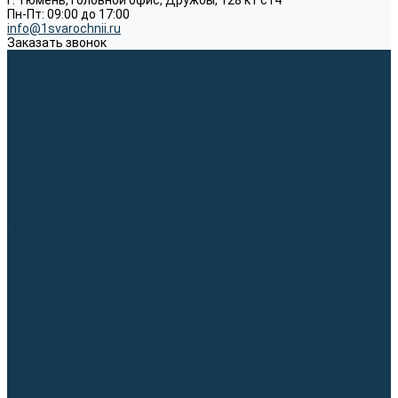
г. Тюмень, Головной офис, Дружбы, 128 к1 ст4
Пн-Пт: 09:00 до 17:00
info@1svarochnii.ru
Заказать звонок
Каталог товаров
Сварочные аппараты
Полуавтоматы (MIG-MAG)
Инверторы (MMA)
Аргонодуговые (TIG)
Выпрямители, реостаты
Точечная (SPOT)
Материалы для сварочных работ
Сварочная проволока
Электроды
Присадочные прутки
Вольфрамовые электроды (неплавящиеся)
Припои
Сварочные горелки
MIG горелки для полуавтомата
TIG горелки для аргонодуговой сварки
Расходные части к горелкам MIG-MAG
Расходные части к горелкам TIG
Запчасти и комплектующие для сварки
Комплектующие ММА
Клеммы заземления
Кабельная продукция (вилки, розетки)
Аксессуары для автоматической сварки
Комплектующие SPOT