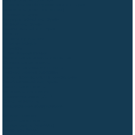
Регуляторы расхода газа
Строительное оборудование и инструмент
Генераторы (электростанции)
Пневмоинструмент
Аккумуляторный инструмент
Сетевой инструмент
Измерительный инструмент
Рулетки
Линейки и угольники
Штангенциркули
Угломеры
Строительные уровни
Расходные материалы и оснастка
Абразивные материалы
Корончатые сверла и штифты
Твёрдосплавные борфрезы
Щетки технические, щетки-крацовки
Резьбонарезной инструмент
Сварочные аппараты
Материалы для сварки
Плазменная резка (CUT)
Средства защиты
Газосварочное оборудование
...
Каталог товаров
Сварочные аппараты
Полуавтоматы (MIG-MAG)
Инверторы (MMA)