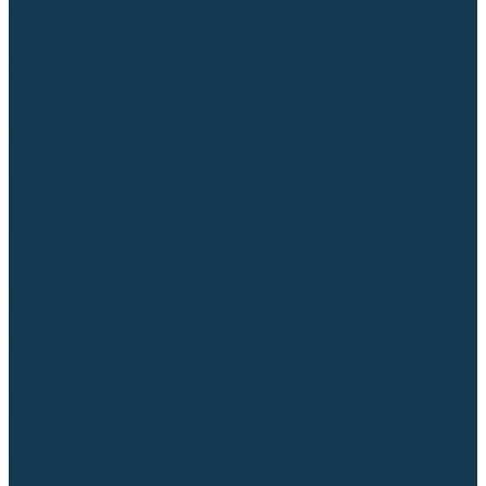
Гусаки TIG (головки, кнопки)
Соединители быстросъемные
Штуцеры
Переходники, разъёмы
Запчасти и комплектующие для сварки
Комплектующие ММА
Клеммы заземления
Кабельная продукция (вилки, розетки)
Аксессуары для автоматической сварки
Комплектующие SPOT
Сварочная химия
Спрей (от налипания брызг) и паста
Средства по уходу за металлом
Охлаждающая жидкость
Молотки сварщика
Приспособления для сварочных работ
Блоки жидкостного охлаждения
Тележки для сварочных аппаратов
Механизмы подачи и запчасти к ним
Подающие механизмы
Запчасти для подающих механизмов
Клапаны электромагнитные
Ролики для подающих механизмов
Дистанционное управление
Машинки для заточки вольфрамовых электродов
Вытяжная вентиляция (горелки с дымоотсосом)
Печи для прокалки электродов
Термопеналы