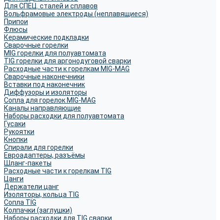
Для СПЕЦ. сталей и сплавов
Вольфрамовые электроды (неплавящиеся)
Припои
Флюсы
Керамические подкладки
Сварочные горелки
MIG горелки для полуавтомата
TIG горелки для аргонодуговой сварки
Расходные части к горелкам MIG-MAG
Сварочные наконечники
Вставки под наконечник
Диффузоры и изоляторы
Сопла для горелок MIG-MAG
Каналы направляющие
Наборы расходки для полуавтомата
Гусаки
Рукоятки
Кнопки
Спирали для горелки
Евроадаптеры, разъёмы
Шланг-пакеты
Расходные части к горелкам TIG
Цанги
Держатели цанг
Изоляторы, кольца TIG
Сопла TIG
Колпачки (заглушки)
Наборы расходки для TIG сварки