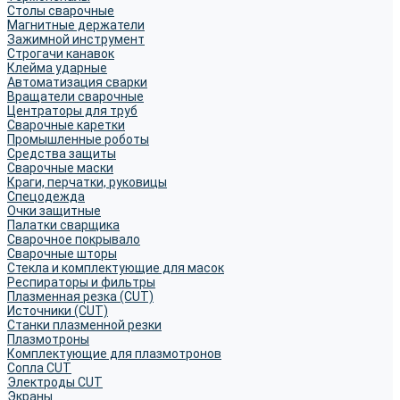
Столы сварочные
Магнитные держатели
Зажимной инструмент
Строгачи канавок
Клейма ударные
Автоматизация сварки
Вращатели сварочные
Центраторы для труб
Сварочные каретки
Промышленные роботы
Средства защиты
Сварочные маски
Краги, перчатки, руковицы
Спецодежда
Очки защитные
Палатки сварщика
Сварочное покрывало
Сварочные шторы
Стекла и комплектующие для масок
Респираторы и фильтры
Плазменная резка (CUT)
Источники (CUT)
Станки плазменной резки
Плазмотроны
Комплектующие для плазмотронов
Сопла CUT
Электроды CUT
Экраны