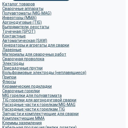
Каталог товаров
Сварочные аппараты
Полуавтоматы (MIG-MAG)
Инверторы (MMA)
Аргонодуговые (TIG)
Выпрямители, реостаты
Точечная (SPOT)
Контактные
Автоматическая (SAW)
Генераторы и агрегаты для сварки
Лазерные
Материалы для сварочных работ
Сварочная проволока
Электроды
Присадочные прутки
Вольфрамовые электроды (неплавящиеся)
Припои
Флюсы
Керамические подкладки
Сварочные горелки
MIG горелки для полуавтомата
TIG горелки для аргонодуговой сварки
Расходные части к горелкам MIG-MAG
Расходные части к горелкам TIG
Запчасти и комплектующие для сварки
Комплектующие ММА
Клеммы заземления
Кабельная продукция (вилки, розетки)