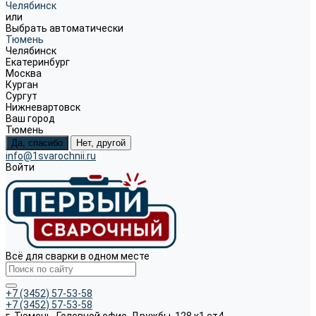
Челябинск
или
Выбрать автоматически
Тюмень
Челябинск
Екатеринбург
Москва
Курган
Сургут
Нижневартовск
Ваш город
Тюмень
Да, спасибо
Нет, другой
info@1svarochnii.ru
Войти
Всё для сварки в одном месте
+7 (3452) 57-53-58
+7 (3452) 57-53-58