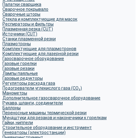
Палатки сварщика
Сварочное покрывало
Сварочные шторы
Стекла и комплектующие для масок
Респираторы и фильтры
Плазменная резка (CUT)
Источники (CUT)
Станки плазменной резки
Плазмотроны
Комплектующие для плазмотронов
Комплектующие для лазерной резки
Газосварочное оборудование
Газовые горелки
Газовые резаки
Лампы паяльные
Газовые редукторы
Регуляторы расхода газа
Подогреватели углекислого газа (CO₂)
Манометры
Дополнительное газосварочное оборудование
Рукава, шланги, соединители
Баллоны
Переносные машины термической резки
Мундштуки для резаков и наконечники к горелкам
Гайки, ниппели
Строительное оборудование и инструмент
Генераторы (электростанции)
Пневмоинструмент