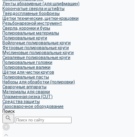
Ленты абразивные (для шлифмашин)
Корончатые сверла и штифты
Твёрдосплавные борфрезы
Щетки технические, щетки-крацовки
Резьбонарезной инструмент
Сверла, коронки и буры
Полировальные материалы
Полировальные круги
Войлочные полировальные круги
Фетровые полировальные круги
Муслиновые полировальные круги
Cизалевые полировальные круги
Полировальные головки
Полировальные валики
Щётки для чистки кругов
Полировальные пасты
Наборы для обработки (полировки)
Сварочные аппараты
Материалы для сварки
Плазменная резка (CUT)
Средства защиты
Газосварочное оборудование
Поиск