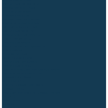
Столы сварочные
Магнитные держатели
Зажимной инструмент
Строгачи канавок
Клейма ударные
Автоматизация сварки
Вращатели сварочные
Центраторы для труб
Сварочные каретки
Промышленные роботы
Средства защиты
Сварочные маски
Краги, перчатки, руковицы
Спецодежда
Очки защитные
Палатки сварщика
Сварочное покрывало
Сварочные шторы
Стекла и комплектующие для масок
Респираторы и фильтры
Плазменная резка (CUT)
Источники (CUT)
Станки плазменной резки
Плазмотроны
Комплектующие для плазмотронов
Сопла CUT
Электроды CUT
Экраны