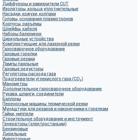
Диффузоры и завихрители CUT
Изоляторы, кольца уплотнительные
Насадки, кожухи, колпаки
Головы, основания плазмотронов
Корпусы, разъёмы
Шлейфы, кабеля
Наборы балеринок
Циркульные устройства
Комплектующие для лазерной резки
Газосварочное оборудование
Газовые горелки
Газовые резаки
Лампы паяльные
Газовые редукторы
Регуляторы расхода газа
Подогреватели углекислого газа (CO₂)
Манометры
Дополнительное газосварочное оборудование
Рукава, шланги, соединители
Баллоны
Переносные машины термической резки
Мундштуки для резаков и наконечники к горелкам
Гайки, ниппели
Строительное оборудование и инструмент
Генераторы (электростанции)
Бензиновые
Дизельные
Инверторные