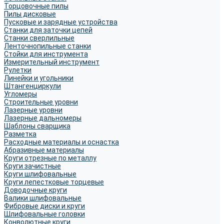
Торцовочные пилы
Пилы дисковые
Пусковые и зарядные устройства
Станки для заточки цепей
Станки сверлильные
Ленточнопильные станки
Стойки для инструмента
Измерительный инструмент
Рулетки
Линейки и угольники
Штангенциркули
Угломеры
Строительные уровни
Лазерные уровни
Лазерные дальномеры
Шаблоны сварщика
Разметка
Расходные материалы и оснастка
Абразивные материалы
Круги отрезные по металлу
Круги зачистные
Круги шлифовальные
Круги лепестковые торцевые
Доводочные круги
Валики шлифовальные
Фибровые диски и круги
Шлифовальные головки
Конволютные круги