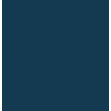
Блоки автоматики для генераторов
Аксессуары для генераторов
Пневмоинструмент
Компрессоры
Безмасляные компрессоры
Масляные ременные компрессоры
Масляные коаксиальные компрессоры
Автомобильные компрессоры
Комплектующие для компрессоров
Пневмошлифмашины
Пневмодрели
Пневмогайковерты
Пневмопистолеты
Наборы пневмоинструмента
Шланги
Аксессуары к пневмоинструменту
Аккумуляторный инструмент
Аккумуляторные УШМ (болгарки)
Аккумуляторные дрели-шуруповерты
Аккумуляторные перфораторы
Аккумуляторные дисковые пилы
Аккумуляторные батареи, зарядные устройства
Сетевой инструмент
УШМ и шлифмашины
Дрели, миксеры, шуруповерты сетевые
Перфораторы
Отбойные молотки
Точильные станки