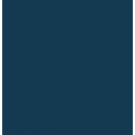
Приспособления для сварочных работ
Блоки жидкостного охлаждения
Тележки для сварочных аппаратов
Механизмы подачи и запчасти к ним
Дистанционное управление
Машинки для заточки вольфрамовых электродов
Автоматизация сварки
Вращатели сварочные
Центраторы для труб
Сварочные каретки
Промышленные роботы
Средства защиты
Сварочные маски
Краги, перчатки, руковицы
Спецодежда
Очки защитные
Палатки сварщика
Плазменная резка (CUT)
Источники (CUT)
Станки плазменной резки
Плазмотроны
Комплектующие для плазмотронов
Комплектующие для лазерной резки
Газосварочное оборудование
Газовые горелки
Газовые резаки
Лампы паяльные
Газовые редукторы