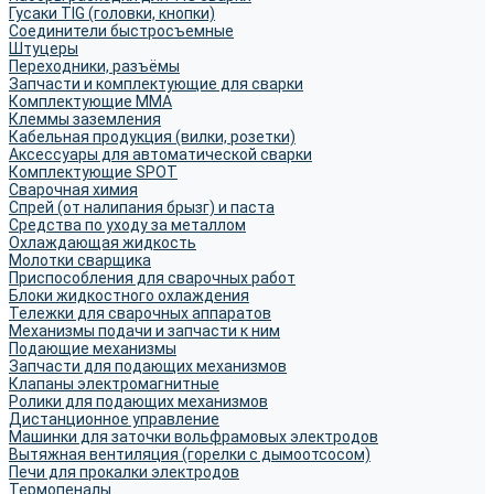
Гусаки TIG (головки, кнопки)
Соединители быстросъемные
Штуцеры
Переходники, разъёмы
Запчасти и комплектующие для сварки
Комплектующие ММА
Клеммы заземления
Кабельная продукция (вилки, розетки)
Аксессуары для автоматической сварки
Комплектующие SPOT
Сварочная химия
Спрей (от налипания брызг) и паста
Средства по уходу за металлом
Охлаждающая жидкость
Молотки сварщика
Приспособления для сварочных работ
Блоки жидкостного охлаждения
Тележки для сварочных аппаратов
Механизмы подачи и запчасти к ним
Подающие механизмы
Запчасти для подающих механизмов
Клапаны электромагнитные
Ролики для подающих механизмов
Дистанционное управление
Машинки для заточки вольфрамовых электродов
Вытяжная вентиляция (горелки с дымоотсосом)
Печи для прокалки электродов
Термопеналы