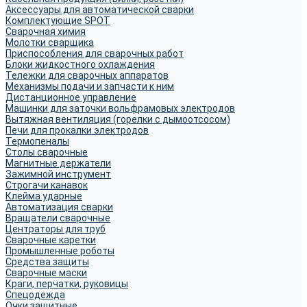
Аксессуары для автоматической сварки
Комплектующие SPOT
Сварочная химия
Молотки сварщика
Приспособления для сварочных работ
Блоки жидкостного охлаждения
Тележки для сварочных аппаратов
Механизмы подачи и запчасти к ним
Дистанционное управление
Машинки для заточки вольфрамовых электродов
Вытяжная вентиляция (горелки с дымоотсосом)
Печи для прокалки электродов
Термопеналы
Столы сварочные
Магнитные держатели
Зажимной инструмент
Строгачи канавок
Клейма ударные
Автоматизация сварки
Вращатели сварочные
Центраторы для труб
Сварочные каретки
Промышленные роботы
Средства защиты
Сварочные маски
Краги, перчатки, руковицы
Спецодежда
Очки защитные