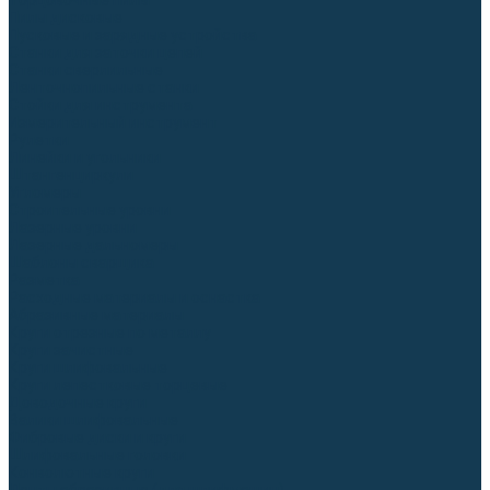
Торцовочные пилы
Пилы дисковые
Пусковые и зарядные устройства
Станки для заточки цепей
Станки сверлильные
Ленточнопильные станки
Стойки для инструмента
Измерительный инструмент
Рулетки
Линейки и угольники
Штангенциркули
Угломеры
Строительные уровни
Лазерные уровни
Лазерные дальномеры
Шаблоны сварщика
Разметка
Расходные материалы и оснастка
Абразивные материалы
Круги отрезные по металлу
Круги зачистные
Круги шлифовальные
Круги лепестковые торцевые
Доводочные круги
Валики шлифовальные
Фибровые диски и круги
Шлифовальные головки
Конволютные круги