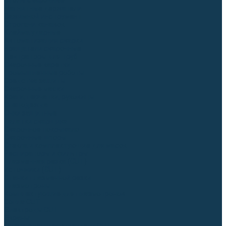
Столы сварочные
Магнитные держатели
Зажимной инструмент
Строгачи канавок
Клейма ударные
Автоматизация сварки
Вращатели сварочные
Центраторы для труб
Сварочные каретки
Промышленные роботы
Средства защиты
Сварочные маски
Краги, перчатки, руковицы
Спецодежда
Очки защитные
Палатки сварщика
Сварочное покрывало
Сварочные шторы
Стекла и комплектующие для масок
Респираторы и фильтры
Плазменная резка (CUT)
Источники (CUT)
Станки плазменной резки
Плазмотроны
Комплектующие для плазмотронов
Сопла CUT
Электроды CUT
Экраны