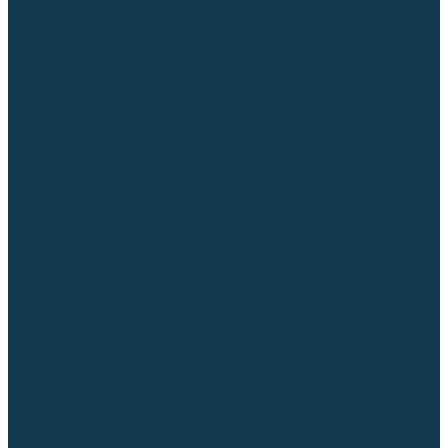
Гусаки TIG (головки, кнопки)
Соединители быстросъемные
Штуцеры
Переходники, разъёмы
Запчасти и комплектующие для сварки
Комплектующие ММА
Клеммы заземления
Кабельная продукция (вилки, розетки)
Аксессуары для автоматической сварки
Комплектующие SPOT
Сварочная химия
Спрей (от налипания брызг) и паста
Средства по уходу за металлом
Охлаждающая жидкость
Молотки сварщика
Приспособления для сварочных работ
Блоки жидкостного охлаждения
Тележки для сварочных аппаратов
Механизмы подачи и запчасти к ним
Подающие механизмы
Запчасти для подающих механизмов
Клапаны электромагнитные
Ролики для подающих механизмов
Дистанционное управление
Машинки для заточки вольфрамовых электродов
Вытяжная вентиляция (горелки с дымоотсосом)
Печи для прокалки электродов
Термопеналы