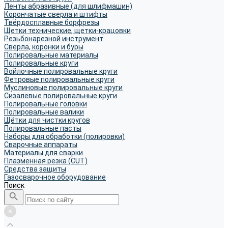
Ленты абразивные (для шлифмашин)
Корончатые сверла и штифты
Твёрдосплавные борфрезы
Щетки технические, щетки-крацовки
Резьбонарезной инструмент
Сверла, коронки и буры
Полировальные материалы
Полировальные круги
Войлочные полировальные круги
Фетровые полировальные круги
Муслиновые полировальные круги
Cизалевые полировальные круги
Полировальные головки
Полировальные валики
Щётки для чистки кругов
Полировальные пасты
Наборы для обработки (полировки)
Сварочные аппараты
Материалы для сварки
Плазменная резка (CUT)
Средства защиты
Газосварочное оборудование
Поиск