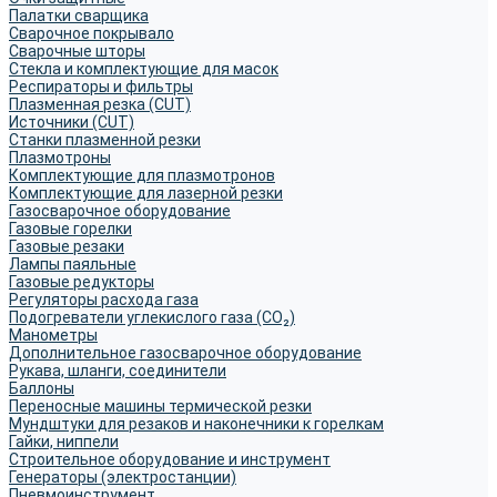
Палатки сварщика
Сварочное покрывало
Сварочные шторы
Стекла и комплектующие для масок
Респираторы и фильтры
Плазменная резка (CUT)
Источники (CUT)
Станки плазменной резки
Плазмотроны
Комплектующие для плазмотронов
Комплектующие для лазерной резки
Газосварочное оборудование
Газовые горелки
Газовые резаки
Лампы паяльные
Газовые редукторы
Регуляторы расхода газа
Подогреватели углекислого газа (CO₂)
Манометры
Дополнительное газосварочное оборудование
Рукава, шланги, соединители
Баллоны
Переносные машины термической резки
Мундштуки для резаков и наконечники к горелкам
Гайки, ниппели
Строительное оборудование и инструмент
Генераторы (электростанции)
Пневмоинструмент