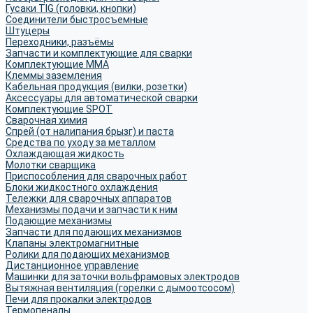
Гусаки TIG (головки, кнопки)
Соединители быстросъемные
Штуцеры
Переходники, разъёмы
Запчасти и комплектующие для сварки
Комплектующие ММА
Клеммы заземления
Кабельная продукция (вилки, розетки)
Аксессуары для автоматической сварки
Комплектующие SPOT
Сварочная химия
Спрей (от налипания брызг) и паста
Средства по уходу за металлом
Охлаждающая жидкость
Молотки сварщика
Приспособления для сварочных работ
Блоки жидкостного охлаждения
Тележки для сварочных аппаратов
Механизмы подачи и запчасти к ним
Подающие механизмы
Запчасти для подающих механизмов
Клапаны электромагнитные
Ролики для подающих механизмов
Дистанционное управление
Машинки для заточки вольфрамовых электродов
Вытяжная вентиляция (горелки с дымоотсосом)
Печи для прокалки электродов
Термопеналы