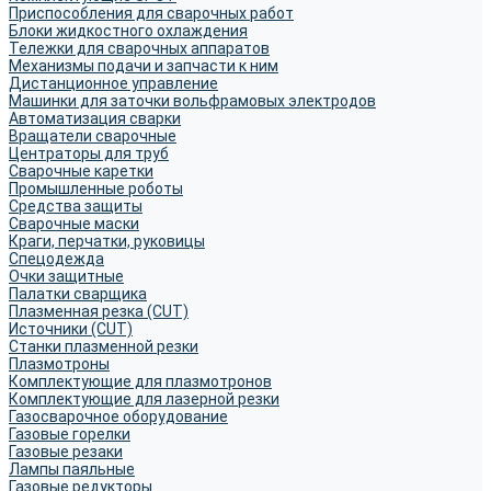
Приспособления для сварочных работ
Блоки жидкостного охлаждения
Тележки для сварочных аппаратов
Механизмы подачи и запчасти к ним
Дистанционное управление
Машинки для заточки вольфрамовых электродов
Автоматизация сварки
Вращатели сварочные
Центраторы для труб
Сварочные каретки
Промышленные роботы
Средства защиты
Сварочные маски
Краги, перчатки, руковицы
Спецодежда
Очки защитные
Палатки сварщика
Плазменная резка (CUT)
Источники (CUT)
Станки плазменной резки
Плазмотроны
Комплектующие для плазмотронов
Комплектующие для лазерной резки
Газосварочное оборудование
Газовые горелки
Газовые резаки
Лампы паяльные
Газовые редукторы