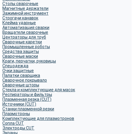
Столы сварочные
Магнитные держатели
Зажимной инструмент
Строгачи канавок
Клейма ударные
Автоматизация сварки
Вращатели сварочные
Центраторы для труб
Сварочные каретки
Промышленные роботы
Средства защиты
Сварочные маски
Краги, перчатки, руковицы
Спецодежда
Очки защитные
Палатки сварщика
Сварочное покрывало
Сварочные шторы
Стекла и комплектующие для масок
Респираторы и фильтры
Плазменная резка (CUT)
Источники (CUT)
Станки плазменной резки
Плазмотроны
Комплектующие для плазмотронов
Сопла CUT
Электроды CUT
Экраны