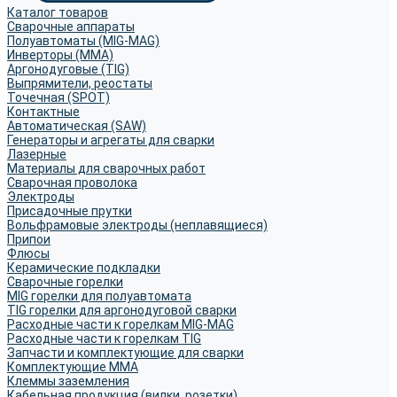
Каталог товаров
Сварочные аппараты
Полуавтоматы (MIG-MAG)
Инверторы (MMA)
Аргонодуговые (TIG)
Выпрямители, реостаты
Точечная (SPOT)
Контактные
Автоматическая (SAW)
Генераторы и агрегаты для сварки
Лазерные
Материалы для сварочных работ
Сварочная проволока
Электроды
Присадочные прутки
Вольфрамовые электроды (неплавящиеся)
Припои
Флюсы
Керамические подкладки
Сварочные горелки
MIG горелки для полуавтомата
TIG горелки для аргонодуговой сварки
Расходные части к горелкам MIG-MAG
Расходные части к горелкам TIG
Запчасти и комплектующие для сварки
Комплектующие ММА
Клеммы заземления
Кабельная продукция (вилки, розетки)