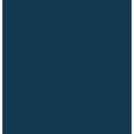
Регуляторы расхода газа
Строительное оборудование и инструмент
Генераторы (электростанции)
Пневмоинструмент
Аккумуляторный инструмент
Сетевой инструмент
Измерительный инструмент
Рулетки
Линейки и угольники
Штангенциркули
Угломеры
Строительные уровни
Расходные материалы и оснастка
Абразивные материалы
Корончатые сверла и штифты
Твёрдосплавные борфрезы
Щетки технические, щетки-крацовки
Резьбонарезной инструмент
Сварочные аппараты
Материалы для сварки
Плазменная резка (CUT)
Средства защиты
Газосварочное оборудование
...
Каталог товаров
Сварочные аппараты
Полуавтоматы (MIG-MAG)
Инверторы (MMA)