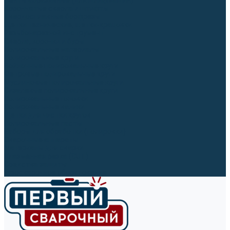
Ленты абразивные (для шлифмашин)
Корончатые сверла и штифты
Твёрдосплавные борфрезы
Щетки технические, щетки-крацовки
Резьбонарезной инструмент
Сверла, коронки и буры
Полировальные материалы
Полировальные круги
Войлочные полировальные круги
Фетровые полировальные круги
Муслиновые полировальные круги
Cизалевые полировальные круги
Полировальные головки
Полировальные валики
Щётки для чистки кругов
Полировальные пасты
Наборы для обработки (полировки)
Сварочные аппараты
Материалы для сварки
Плазменная резка (CUT)
Средства защиты
Газосварочное оборудование