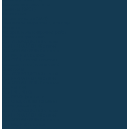
Аргонодуговые (TIG)
Выпрямители, реостаты
Точечная (SPOT)
Контактные
Автоматическая (SAW)
Генераторы и агрегаты для сварки
Лазерные
Материалы для сварочных работ
Сварочная проволока
Для УГЛЕРОДИСТЫХ сталей
Для НЕРЖАВЕЮЩИХ сталей
Для АЛЮМИНИЕВЫХ сплавов
Для МЕДНЫХ сплавов
Для СПЕЦ. сталей и сплавов
Самозащитная (порошковая)
Электроды
Для УГЛЕРОДИСТЫХ сталей
Для НЕРЖАВЕЮЩИХ сталей
Для АЛЮМИНИЕВЫХ сплавов
Для ЧУГУНА
Для НАПЛАВКИ
Для РЕЗКИ (угольные)
Для СПЕЦ. сталей и сплавов
Присадочные прутки
Для УГЛЕРОДИСТЫХ сталей
Для НЕРЖАВЕЮЩИХ сталей
Для АЛЮМИНИЕВЫХ сплавов
Для МЕДНЫХ сплавов