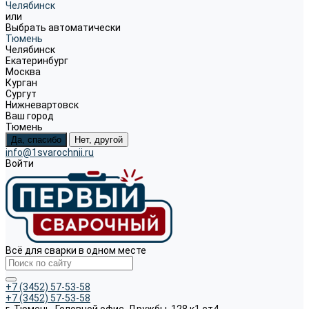
Челябинск
или
Выбрать автоматически
Тюмень
Челябинск
Екатеринбург
Москва
Курган
Сургут
Нижневартовск
Ваш город
Тюмень
Да, спасибо
Нет, другой
info@1svarochnii.ru
Войти
Всё для сварки в одном месте
+7 (3452) 57-53-58
+7 (3452) 57-53-58