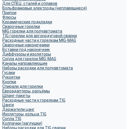
Для СПЕЦ. сталей и сплавов
Вольфрамовые электроды (неплавящиеся)
Припои
Флюсы
Керамические подкладки
Сварочные горелки
MIG горелки для полуавтомата
TIG горелки для аргонодуговой сварки
Расходные части к горелкам MIG-MAG
Сварочные наконечники
Вставки под наконечник
Диффузоры и изоляторы
Сопла для горелок MIG-MAG
Каналы направляющие
Наборы расходки для полуавтомата
Гусаки
Рукоятки
Кнопки
Спирали для горелки
Евроадаптеры, разъёмы
Шланг-пакеты
Расходные части к горелкам TIG
Цанги
Держатели цанг
Изоляторы, кольца TIG
Сопла TIG
Колпачки (заглушки)
Наборы расходки для TIG сварки