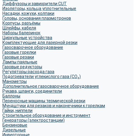
Диффузоры и завихрители CUT
Изоляторы, кольца уплотнительные
Насадки, кожухи, колпаки
Головы, основания плазмотронов
Корпусы, разъёмы
Шлейфы, кабеля
Наборы балеринок
Циркульные устройства
Комплектующие для лазерной резки
Газосварочное оборудование
Газовые горелки
Газовые резаки
Лампы паяльные
Газовые редукторы
Регуляторы расхода газа
Подогреватели углекислого газа (CO₂)
Манометры
Дополнительное газосварочное оборудование
Рукава, шланги, соединители
Баллоны
Переносные машины термической резки
Мундштуки для резаков и наконечники к горелкам
Гайки, ниппели
Строительное оборудование и инструмент
Генераторы (электростанции)
Бензиновые
Дизельные
Инверторные