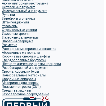
Аккумуляторный инструмент
Сетевой инструмент
Измерительный инструмент
Рулетки
Линейки и угольники
Штангенциркули
Угломеры
Строительные уровни
Лазерные уровни
Лазерные дальномеры
Шаблоны сварщика
Разметка
Расходные материалы и оснастка
Абразивные материалы
Корончатые сверла и штифты
Твёрдосплавные борфрезы
Щетки технические, щетки-крацовки
Резьбонарезной инструмент
Сверла, коронки и буры
Полировальные материалы
Сварочные аппараты
Материалы для сварки
Плазменная резка (CUT)
Средства защиты
Газосварочное оборудование