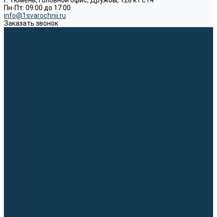
г. Тюмень, Головной офис, Дружбы, 128 к1 ст4
Пн-Пт: 09:00 до 17:00
info@1svarochnii.ru
Заказать звонок
Каталог товаров
Сварочные аппараты
Полуавтоматы (MIG-MAG)
Инверторы (MMA)
Аргонодуговые (TIG)
Выпрямители, реостаты
Точечная (SPOT)
Материалы для сварочных работ
Сварочная проволока
Электроды
Присадочные прутки
Вольфрамовые электроды (неплавящиеся)
Припои
Сварочные горелки
MIG горелки для полуавтомата
TIG горелки для аргонодуговой сварки
Расходные части к горелкам MIG-MAG
Расходные части к горелкам TIG
Запчасти и комплектующие для сварки
Комплектующие ММА
Клеммы заземления
Кабельная продукция (вилки, розетки)
Аксессуары для автоматической сварки
Комплектующие SPOT