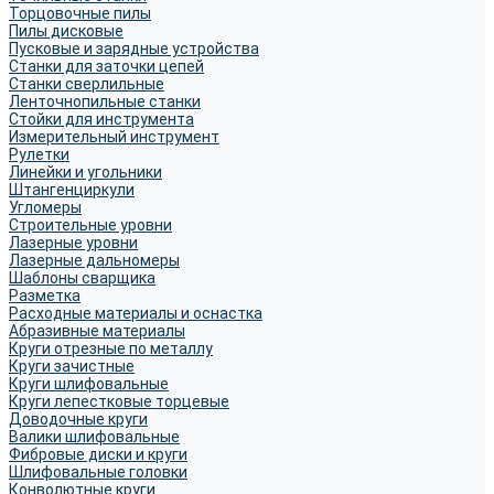
Торцовочные пилы
Пилы дисковые
Пусковые и зарядные устройства
Станки для заточки цепей
Станки сверлильные
Ленточнопильные станки
Стойки для инструмента
Измерительный инструмент
Рулетки
Линейки и угольники
Штангенциркули
Угломеры
Строительные уровни
Лазерные уровни
Лазерные дальномеры
Шаблоны сварщика
Разметка
Расходные материалы и оснастка
Абразивные материалы
Круги отрезные по металлу
Круги зачистные
Круги шлифовальные
Круги лепестковые торцевые
Доводочные круги
Валики шлифовальные
Фибровые диски и круги
Шлифовальные головки
Конволютные круги