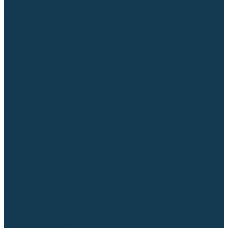
Блоки автоматики для генераторов
Аксессуары для генераторов
Пневмоинструмент
Компрессоры
Безмасляные компрессоры
Масляные ременные компрессоры
Масляные коаксиальные компрессоры
Автомобильные компрессоры
Комплектующие для компрессоров
Пневмошлифмашины
Пневмодрели
Пневмогайковерты
Пневмопистолеты
Наборы пневмоинструмента
Шланги
Аксессуары к пневмоинструменту
Аккумуляторный инструмент
Аккумуляторные УШМ (болгарки)
Аккумуляторные дрели-шуруповерты
Аккумуляторные перфораторы
Аккумуляторные дисковые пилы
Аккумуляторные батареи, зарядные устройства
Сетевой инструмент
УШМ и шлифмашины
Дрели, миксеры, шуруповерты сетевые
Перфораторы
Отбойные молотки
Точильные станки