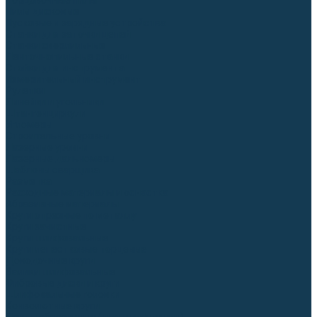
Торцовочные пилы
Пилы дисковые
Пусковые и зарядные устройства
Станки для заточки цепей
Станки сверлильные
Ленточнопильные станки
Стойки для инструмента
Измерительный инструмент
Рулетки
Линейки и угольники
Штангенциркули
Угломеры
Строительные уровни
Лазерные уровни
Лазерные дальномеры
Шаблоны сварщика
Разметка
Расходные материалы и оснастка
Абразивные материалы
Круги отрезные по металлу
Круги зачистные
Круги шлифовальные
Круги лепестковые торцевые
Доводочные круги
Валики шлифовальные
Фибровые диски и круги
Шлифовальные головки
Конволютные круги