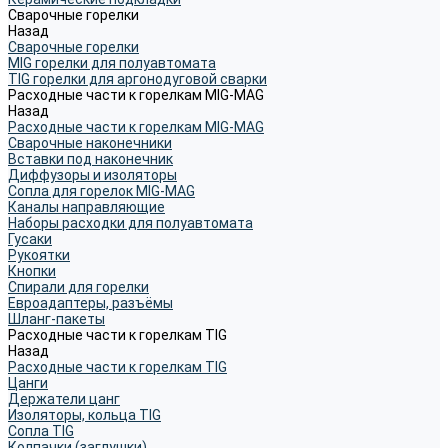
Сварочные горелки
Назад
Сварочные горелки
MIG горелки для полуавтомата
TIG горелки для аргонодуговой сварки
Расходные части к горелкам MIG-MAG
Назад
Расходные части к горелкам MIG-MAG
Сварочные наконечники
Вставки под наконечник
Диффузоры и изоляторы
Сопла для горелок MIG-MAG
Каналы направляющие
Наборы расходки для полуавтомата
Гусаки
Рукоятки
Кнопки
Спирали для горелки
Евроадаптеры, разъёмы
Шланг-пакеты
Расходные части к горелкам TIG
Назад
Расходные части к горелкам TIG
Цанги
Держатели цанг
Изоляторы, кольца TIG
Сопла TIG
Колпачки (заглушки)