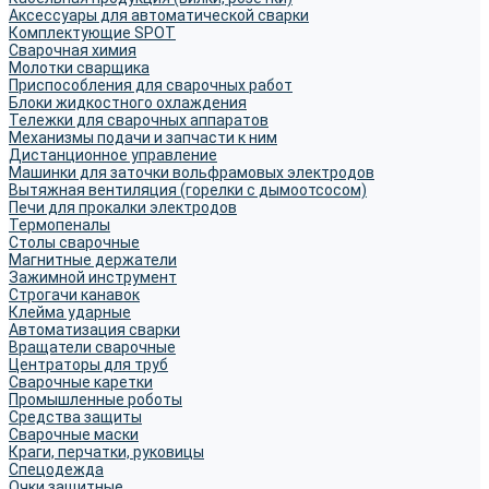
Аксессуары для автоматической сварки
Комплектующие SPOT
Сварочная химия
Молотки сварщика
Приспособления для сварочных работ
Блоки жидкостного охлаждения
Тележки для сварочных аппаратов
Механизмы подачи и запчасти к ним
Дистанционное управление
Машинки для заточки вольфрамовых электродов
Вытяжная вентиляция (горелки с дымоотсосом)
Печи для прокалки электродов
Термопеналы
Столы сварочные
Магнитные держатели
Зажимной инструмент
Строгачи канавок
Клейма ударные
Автоматизация сварки
Вращатели сварочные
Центраторы для труб
Сварочные каретки
Промышленные роботы
Средства защиты
Сварочные маски
Краги, перчатки, руковицы
Спецодежда
Очки защитные