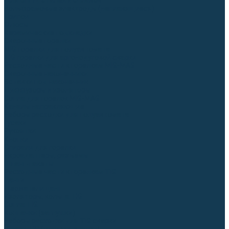
Для СПЕЦ. сталей и сплавов
Вольфрамовые электроды (неплавящиеся)
Припои
Флюсы
Керамические подкладки
Сварочные горелки
MIG горелки для полуавтомата
TIG горелки для аргонодуговой сварки
Расходные части к горелкам MIG-MAG
Сварочные наконечники
Вставки под наконечник
Диффузоры и изоляторы
Сопла для горелок MIG-MAG
Каналы направляющие
Наборы расходки для полуавтомата
Гусаки
Рукоятки
Кнопки
Спирали для горелки
Евроадаптеры, разъёмы
Шланг-пакеты
Расходные части к горелкам TIG
Цанги
Держатели цанг
Изоляторы, кольца TIG
Сопла TIG
Колпачки (заглушки)
Наборы расходки для TIG сварки