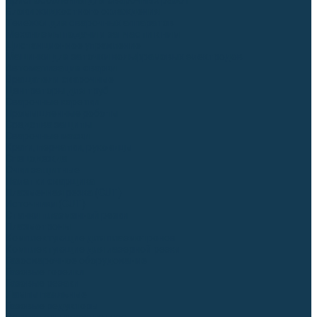
Приспособления для сварочных работ
Блоки жидкостного охлаждения
Тележки для сварочных аппаратов
Механизмы подачи и запчасти к ним
Дистанционное управление
Машинки для заточки вольфрамовых электродов
Автоматизация сварки
Вращатели сварочные
Центраторы для труб
Сварочные каретки
Промышленные роботы
Средства защиты
Сварочные маски
Краги, перчатки, руковицы
Спецодежда
Очки защитные
Палатки сварщика
Плазменная резка (CUT)
Источники (CUT)
Станки плазменной резки
Плазмотроны
Комплектующие для плазмотронов
Комплектующие для лазерной резки
Газосварочное оборудование
Газовые горелки
Газовые резаки
Лампы паяльные
Газовые редукторы