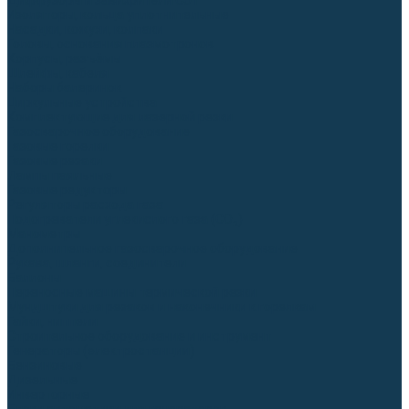
Диффузоры и завихрители CUT
Изоляторы, кольца уплотнительные
Насадки, кожухи, колпаки
Головы, основания плазмотронов
Корпусы, разъёмы
Шлейфы, кабеля
Наборы балеринок
Циркульные устройства
Комплектующие для лазерной резки
Газосварочное оборудование
Газовые горелки
Газовые резаки
Лампы паяльные
Газовые редукторы
Регуляторы расхода газа
Подогреватели углекислого газа (CO₂)
Манометры
Дополнительное газосварочное оборудование
Рукава, шланги, соединители
Баллоны
Переносные машины термической резки
Мундштуки для резаков и наконечники к горелкам
Гайки, ниппели
Строительное оборудование и инструмент
Генераторы (электростанции)
Бензиновые
Дизельные
Инверторные