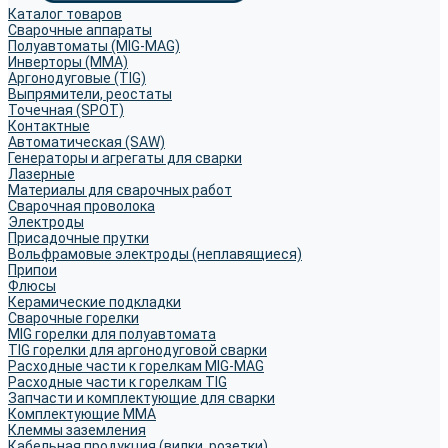
Каталог товаров
Сварочные аппараты
Полуавтоматы (MIG-MAG)
Инверторы (MMA)
Аргонодуговые (TIG)
Выпрямители, реостаты
Точечная (SPOT)
Контактные
Автоматическая (SAW)
Генераторы и агрегаты для сварки
Лазерные
Материалы для сварочных работ
Сварочная проволока
Электроды
Присадочные прутки
Вольфрамовые электроды (неплавящиеся)
Припои
Флюсы
Керамические подкладки
Сварочные горелки
MIG горелки для полуавтомата
TIG горелки для аргонодуговой сварки
Расходные части к горелкам MIG-MAG
Расходные части к горелкам TIG
Запчасти и комплектующие для сварки
Комплектующие ММА
Клеммы заземления
Кабельная продукция (вилки, розетки)