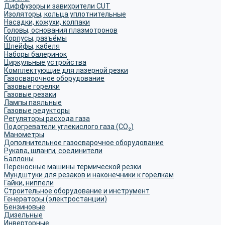
Диффузоры и завихрители CUT
Изоляторы, кольца уплотнительные
Насадки, кожухи, колпаки
Головы, основания плазмотронов
Корпусы, разъёмы
Шлейфы, кабеля
Наборы балеринок
Циркульные устройства
Комплектующие для лазерной резки
Газосварочное оборудование
Газовые горелки
Газовые резаки
Лампы паяльные
Газовые редукторы
Регуляторы расхода газа
Подогреватели углекислого газа (CO₂)
Манометры
Дополнительное газосварочное оборудование
Рукава, шланги, соединители
Баллоны
Переносные машины термической резки
Мундштуки для резаков и наконечники к горелкам
Гайки, ниппели
Строительное оборудование и инструмент
Генераторы (электростанции)
Бензиновые
Дизельные
Инверторные