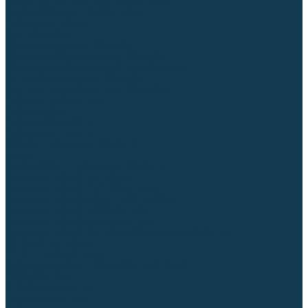
Блоки автоматики для генераторов
Аксессуары для генераторов
Пневмоинструмент
Компрессоры
Безмасляные компрессоры
Масляные ременные компрессоры
Масляные коаксиальные компрессоры
Автомобильные компрессоры
Комплектующие для компрессоров
Пневмошлифмашины
Пневмодрели
Пневмогайковерты
Пневмопистолеты
Наборы пневмоинструмента
Шланги
Аксессуары к пневмоинструменту
Аккумуляторный инструмент
Аккумуляторные УШМ (болгарки)
Аккумуляторные дрели-шуруповерты
Аккумуляторные перфораторы
Аккумуляторные дисковые пилы
Аккумуляторные батареи, зарядные устройства
Сетевой инструмент
УШМ и шлифмашины
Дрели, миксеры, шуруповерты сетевые
Перфораторы
Отбойные молотки
Точильные станки