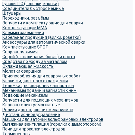
Гусаки TIG (головки, кнопки)
Соединители быстросъемные
Штуцеры
Переходники, разъёмы
Запчасти и комплектующие для сварки
Комплектующие ММА
Клеммы заземления
Кабельная продукция (вилки, розетки)
Аксессуары для автоматической сварки
Комплектующие SPOT
Сварочная химия
Спрей (от налипания брызг) и паста
Средства по уходу за металлом
Охлаждающая жидкость
Молотки сварщика
Приспособления для сварочных работ
Блоки жидкостного охлаждения
Тележки для сварочных аппаратов
Механизмы подачи и запчасти к ним
Подающие механизмы
Запчасти для подающих механизмов
Клапаны электромагнитные
Ролики для подающих механизмов
Дистанционное управление
Машинки для заточки вольфрамовых электродов
Вытяжная вентиляция (горелки с дымоотсосом)
Печи для прокалки электродов
Термопеналы