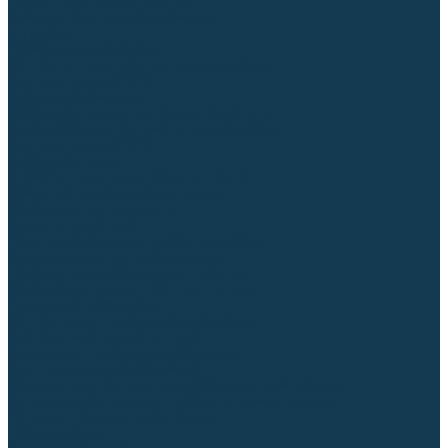
Гусаки TIG (головки, кнопки)
Соединители быстросъемные
Штуцеры
Переходники, разъёмы
Запчасти и комплектующие для сварки
Комплектующие ММА
Клеммы заземления
Кабельная продукция (вилки, розетки)
Аксессуары для автоматической сварки
Комплектующие SPOT
Сварочная химия
Спрей (от налипания брызг) и паста
Средства по уходу за металлом
Охлаждающая жидкость
Молотки сварщика
Приспособления для сварочных работ
Блоки жидкостного охлаждения
Тележки для сварочных аппаратов
Механизмы подачи и запчасти к ним
Подающие механизмы
Запчасти для подающих механизмов
Клапаны электромагнитные
Ролики для подающих механизмов
Дистанционное управление
Машинки для заточки вольфрамовых электродов
Вытяжная вентиляция (горелки с дымоотсосом)
Печи для прокалки электродов
Термопеналы