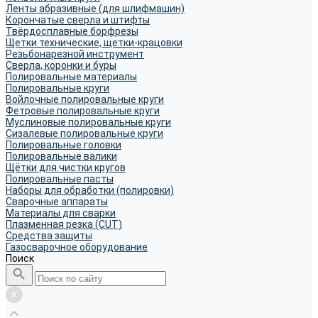
Ленты абразивные (для шлифмашин)
Корончатые сверла и штифты
Твёрдосплавные борфрезы
Щетки технические, щетки-крацовки
Резьбонарезной инструмент
Сверла, коронки и буры
Полировальные материалы
Полировальные круги
Войлочные полировальные круги
Фетровые полировальные круги
Муслиновые полировальные круги
Cизалевые полировальные круги
Полировальные головки
Полировальные валики
Щётки для чистки кругов
Полировальные пасты
Наборы для обработки (полировки)
Сварочные аппараты
Материалы для сварки
Плазменная резка (CUT)
Средства защиты
Газосварочное оборудование
Поиск