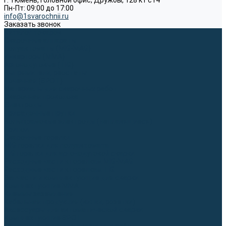
г. Тюмень, Головной офис, Дружбы, 128 к1 ст4
Пн-Пт: 09:00 до 17:00
info@1svarochnii.ru
Заказать звонок
Каталог товаров
Сварочные аппараты
Полуавтоматы (MIG-MAG)
Инверторы (MMA)
Аргонодуговые (TIG)
Выпрямители, реостаты
Точечная (SPOT)
Материалы для сварочных работ
Сварочная проволока
Электроды
Присадочные прутки
Вольфрамовые электроды (неплавящиеся)
Припои
Сварочные горелки
MIG горелки для полуавтомата
TIG горелки для аргонодуговой сварки
Расходные части к горелкам MIG-MAG
Расходные части к горелкам TIG
Запчасти и комплектующие для сварки
Комплектующие ММА
Клеммы заземления
Кабельная продукция (вилки, розетки)
Аксессуары для автоматической сварки
Комплектующие SPOT