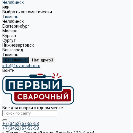
Челябинск
или
Выбрать автоматически
Тюмень
Челябинск
Екатеринбург
Москва
Курган
Сургут
Нижневартовск
Ваш город
Тюмень
Да, спасибо
Нет, другой
info@1svarochnii.ru
Войти
Всё для сварки в одном месте
+7 (3452) 57-53-58
+7 (3452) 57-53-58