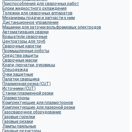
Приспособления для сварочных работ
Блоки жидкостного охлаждения
Тележки для сварочных аппаратов
Механизмы подачи и запчасти к ним
Дистанционное управление
Машинки для заточки вольфрамовых электродов
Автоматизация сварки
Вращатели сварочные
Центраторы для труб
Сварочные каретки
Промышленные роботы
Средства защиты
Сварочные маски
Краги, перчатки, руковицы
Спецодежда
Очки защитные
Палатки сварщика
Плазменная резка (CUT)
Источники (CUT)
Станки плазменной резки
Плазмотроны
Комплектующие для плазмотронов
Комплектующие для лазерной резки
Газосварочное оборудование
Газовые горелки
Газовые резаки
Лампы паяльные
Газовые редукторы