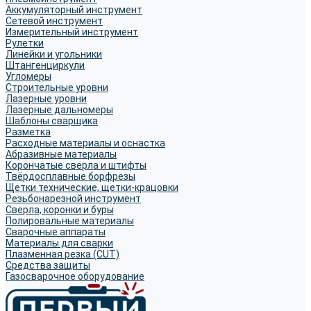
Аккумуляторный инструмент
Сетевой инструмент
Измерительный инструмент
Рулетки
Линейки и угольники
Штангенциркули
Угломеры
Строительные уровни
Лазерные уровни
Лазерные дальномеры
Шаблоны сварщика
Разметка
Расходные материалы и оснастка
Абразивные материалы
Корончатые сверла и штифты
Твёрдосплавные борфрезы
Щетки технические, щетки-крацовки
Резьбонарезной инструмент
Сверла, коронки и буры
Полировальные материалы
Сварочные аппараты
Материалы для сварки
Плазменная резка (CUT)
Средства защиты
Газосварочное оборудование