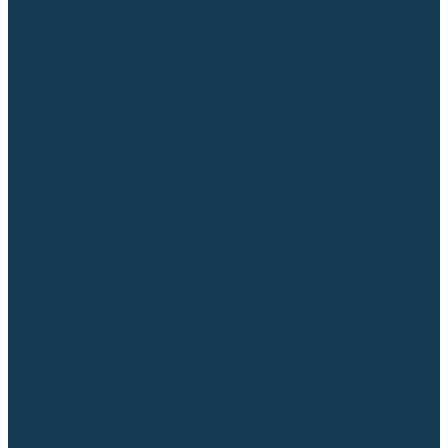
Для СПЕЦ. сталей и сплавов
Вольфрамовые электроды (неплавящиеся)
Припои
Флюсы
Керамические подкладки
Сварочные горелки
MIG горелки для полуавтомата
TIG горелки для аргонодуговой сварки
Расходные части к горелкам MIG-MAG
Сварочные наконечники
Вставки под наконечник
Диффузоры и изоляторы
Сопла для горелок MIG-MAG
Каналы направляющие
Наборы расходки для полуавтомата
Гусаки
Рукоятки
Кнопки
Спирали для горелки
Евроадаптеры, разъёмы
Шланг-пакеты
Расходные части к горелкам TIG
Цанги
Держатели цанг
Изоляторы, кольца TIG
Сопла TIG
Колпачки (заглушки)
Наборы расходки для TIG сварки