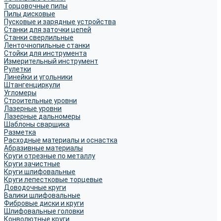
Торцовочные пилы
Пилы дисковые
Пусковые и зарядные устройства
Станки для заточки цепей
Станки сверлильные
Ленточнопильные станки
Стойки для инструмента
Измерительный инструмент
Рулетки
Линейки и угольники
Штангенциркули
Угломеры
Строительные уровни
Лазерные уровни
Лазерные дальномеры
Шаблоны сварщика
Разметка
Расходные материалы и оснастка
Абразивные материалы
Круги отрезные по металлу
Круги зачистные
Круги шлифовальные
Круги лепестковые торцевые
Доводочные круги
Валики шлифовальные
Фибровые диски и круги
Шлифовальные головки
Конволютные круги