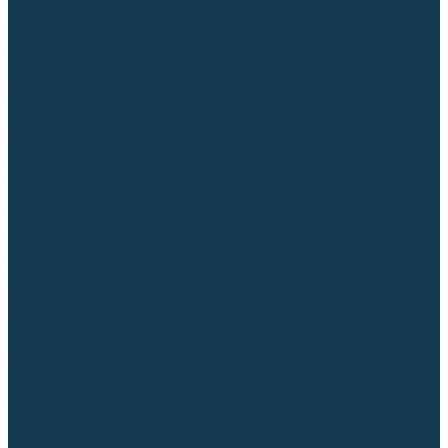
Столы сварочные
Магнитные держатели
Зажимной инструмент
Строгачи канавок
Клейма ударные
Автоматизация сварки
Вращатели сварочные
Центраторы для труб
Сварочные каретки
Промышленные роботы
Средства защиты
Сварочные маски
Краги, перчатки, руковицы
Спецодежда
Очки защитные
Палатки сварщика
Сварочное покрывало
Сварочные шторы
Стекла и комплектующие для масок
Респираторы и фильтры
Плазменная резка (CUT)
Источники (CUT)
Станки плазменной резки
Плазмотроны
Комплектующие для плазмотронов
Сопла CUT
Электроды CUT
Экраны