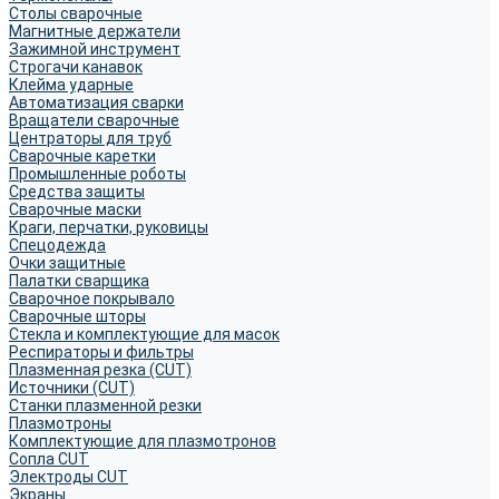
Столы сварочные
Магнитные держатели
Зажимной инструмент
Строгачи канавок
Клейма ударные
Автоматизация сварки
Вращатели сварочные
Центраторы для труб
Сварочные каретки
Промышленные роботы
Средства защиты
Сварочные маски
Краги, перчатки, руковицы
Спецодежда
Очки защитные
Палатки сварщика
Сварочное покрывало
Сварочные шторы
Стекла и комплектующие для масок
Респираторы и фильтры
Плазменная резка (CUT)
Источники (CUT)
Станки плазменной резки
Плазмотроны
Комплектующие для плазмотронов
Сопла CUT
Электроды CUT
Экраны