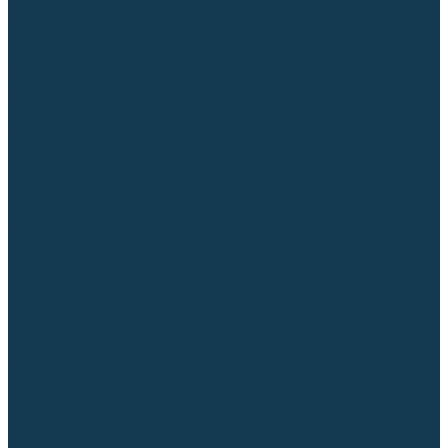
Аргонодуговые (TIG)
Выпрямители, реостаты
Точечная (SPOT)
Контактные
Автоматическая (SAW)
Генераторы и агрегаты для сварки
Лазерные
Материалы для сварочных работ
Сварочная проволока
Для УГЛЕРОДИСТЫХ сталей
Для НЕРЖАВЕЮЩИХ сталей
Для АЛЮМИНИЕВЫХ сплавов
Для МЕДНЫХ сплавов
Для СПЕЦ. сталей и сплавов
Самозащитная (порошковая)
Электроды
Для УГЛЕРОДИСТЫХ сталей
Для НЕРЖАВЕЮЩИХ сталей
Для АЛЮМИНИЕВЫХ сплавов
Для ЧУГУНА
Для НАПЛАВКИ
Для РЕЗКИ (угольные)
Для СПЕЦ. сталей и сплавов
Присадочные прутки
Для УГЛЕРОДИСТЫХ сталей
Для НЕРЖАВЕЮЩИХ сталей
Для АЛЮМИНИЕВЫХ сплавов
Для МЕДНЫХ сплавов