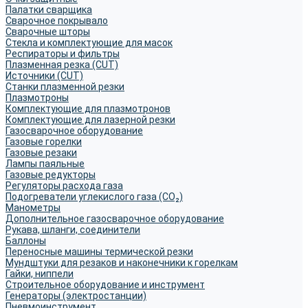
Палатки сварщика
Сварочное покрывало
Сварочные шторы
Стекла и комплектующие для масок
Респираторы и фильтры
Плазменная резка (CUT)
Источники (CUT)
Станки плазменной резки
Плазмотроны
Комплектующие для плазмотронов
Комплектующие для лазерной резки
Газосварочное оборудование
Газовые горелки
Газовые резаки
Лампы паяльные
Газовые редукторы
Регуляторы расхода газа
Подогреватели углекислого газа (CO₂)
Манометры
Дополнительное газосварочное оборудование
Рукава, шланги, соединители
Баллоны
Переносные машины термической резки
Мундштуки для резаков и наконечники к горелкам
Гайки, ниппели
Строительное оборудование и инструмент
Генераторы (электростанции)
Пневмоинструмент