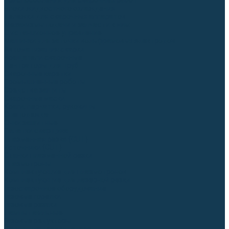
Приспособления для сварочных работ
Блоки жидкостного охлаждения
Тележки для сварочных аппаратов
Механизмы подачи и запчасти к ним
Дистанционное управление
Машинки для заточки вольфрамовых электродов
Автоматизация сварки
Вращатели сварочные
Центраторы для труб
Сварочные каретки
Промышленные роботы
Средства защиты
Сварочные маски
Краги, перчатки, руковицы
Спецодежда
Очки защитные
Палатки сварщика
Плазменная резка (CUT)
Источники (CUT)
Станки плазменной резки
Плазмотроны
Комплектующие для плазмотронов
Комплектующие для лазерной резки
Газосварочное оборудование
Газовые горелки
Газовые резаки
Лампы паяльные
Газовые редукторы