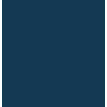
Торцовочные пилы
Пилы дисковые
Пусковые и зарядные устройства
Станки для заточки цепей
Станки сверлильные
Ленточнопильные станки
Стойки для инструмента
Измерительный инструмент
Рулетки
Линейки и угольники
Штангенциркули
Угломеры
Строительные уровни
Лазерные уровни
Лазерные дальномеры
Шаблоны сварщика
Разметка
Расходные материалы и оснастка
Абразивные материалы
Круги отрезные по металлу
Круги зачистные
Круги шлифовальные
Круги лепестковые торцевые
Доводочные круги
Валики шлифовальные
Фибровые диски и круги
Шлифовальные головки
Конволютные круги