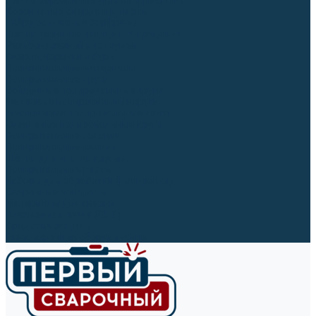
Ленты абразивные (для шлифмашин)
Корончатые сверла и штифты
Твёрдосплавные борфрезы
Щетки технические, щетки-крацовки
Резьбонарезной инструмент
Сверла, коронки и буры
Полировальные материалы
Полировальные круги
Войлочные полировальные круги
Фетровые полировальные круги
Муслиновые полировальные круги
Cизалевые полировальные круги
Полировальные головки
Полировальные валики
Щётки для чистки кругов
Полировальные пасты
Наборы для обработки (полировки)
Сварочные аппараты
Материалы для сварки
Плазменная резка (CUT)
Средства защиты
Газосварочное оборудование