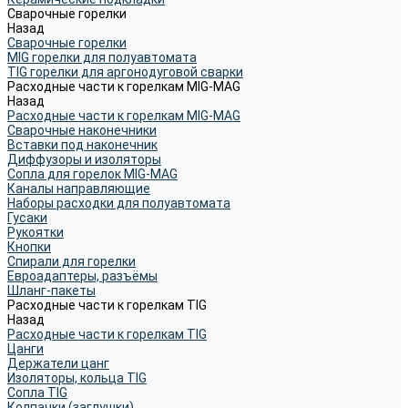
Сварочные горелки
Назад
Сварочные горелки
MIG горелки для полуавтомата
TIG горелки для аргонодуговой сварки
Расходные части к горелкам MIG-MAG
Назад
Расходные части к горелкам MIG-MAG
Сварочные наконечники
Вставки под наконечник
Диффузоры и изоляторы
Сопла для горелок MIG-MAG
Каналы направляющие
Наборы расходки для полуавтомата
Гусаки
Рукоятки
Кнопки
Спирали для горелки
Евроадаптеры, разъёмы
Шланг-пакеты
Расходные части к горелкам TIG
Назад
Расходные части к горелкам TIG
Цанги
Держатели цанг
Изоляторы, кольца TIG
Сопла TIG
Колпачки (заглушки)