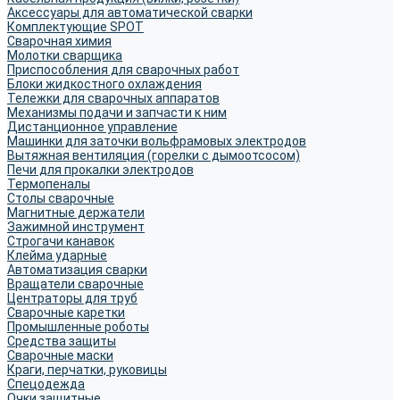
Аксессуары для автоматической сварки
Комплектующие SPOT
Сварочная химия
Молотки сварщика
Приспособления для сварочных работ
Блоки жидкостного охлаждения
Тележки для сварочных аппаратов
Механизмы подачи и запчасти к ним
Дистанционное управление
Машинки для заточки вольфрамовых электродов
Вытяжная вентиляция (горелки с дымоотсосом)
Печи для прокалки электродов
Термопеналы
Столы сварочные
Магнитные держатели
Зажимной инструмент
Строгачи канавок
Клейма ударные
Автоматизация сварки
Вращатели сварочные
Центраторы для труб
Сварочные каретки
Промышленные роботы
Средства защиты
Сварочные маски
Краги, перчатки, руковицы
Спецодежда
Очки защитные