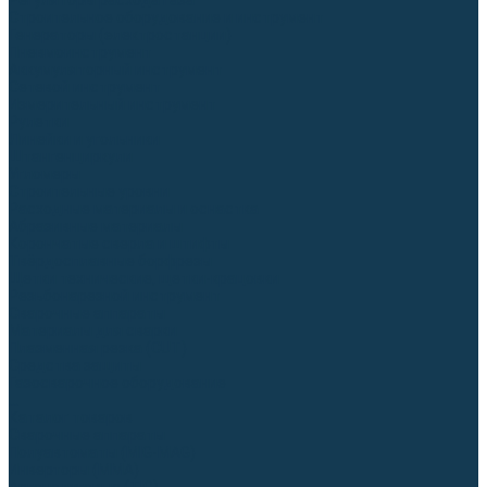
Регуляторы расхода газа
Строительное оборудование и инструмент
Генераторы (электростанции)
Пневмоинструмент
Аккумуляторный инструмент
Сетевой инструмент
Измерительный инструмент
Рулетки
Линейки и угольники
Штангенциркули
Угломеры
Строительные уровни
Расходные материалы и оснастка
Абразивные материалы
Корончатые сверла и штифты
Твёрдосплавные борфрезы
Щетки технические, щетки-крацовки
Резьбонарезной инструмент
Сварочные аппараты
Материалы для сварки
Плазменная резка (CUT)
Средства защиты
Газосварочное оборудование
...
Каталог товаров
Сварочные аппараты
Полуавтоматы (MIG-MAG)
Инверторы (MMA)