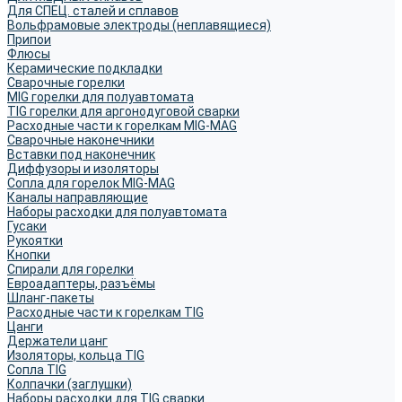
Для СПЕЦ. сталей и сплавов
Вольфрамовые электроды (неплавящиеся)
Припои
Флюсы
Керамические подкладки
Сварочные горелки
MIG горелки для полуавтомата
TIG горелки для аргонодуговой сварки
Расходные части к горелкам MIG-MAG
Сварочные наконечники
Вставки под наконечник
Диффузоры и изоляторы
Сопла для горелок MIG-MAG
Каналы направляющие
Наборы расходки для полуавтомата
Гусаки
Рукоятки
Кнопки
Спирали для горелки
Евроадаптеры, разъёмы
Шланг-пакеты
Расходные части к горелкам TIG
Цанги
Держатели цанг
Изоляторы, кольца TIG
Сопла TIG
Колпачки (заглушки)
Наборы расходки для TIG сварки