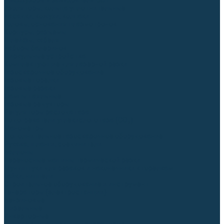
Диффузоры и завихрители CUT
Изоляторы, кольца уплотнительные
Насадки, кожухи, колпаки
Головы, основания плазмотронов
Корпусы, разъёмы
Шлейфы, кабеля
Наборы балеринок
Циркульные устройства
Комплектующие для лазерной резки
Газосварочное оборудование
Газовые горелки
Газовые резаки
Лампы паяльные
Газовые редукторы
Регуляторы расхода газа
Подогреватели углекислого газа (CO₂)
Манометры
Дополнительное газосварочное оборудование
Рукава, шланги, соединители
Баллоны
Переносные машины термической резки
Мундштуки для резаков и наконечники к горелкам
Гайки, ниппели
Строительное оборудование и инструмент
Генераторы (электростанции)
Бензиновые
Дизельные
Инверторные