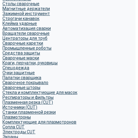
Столы сварочные
Магнитные держатели
Зажимной инструмент
Строгачи канавок
Клейма ударные
Автоматизация сварки
Вращатели сварочные
Центраторы для труб
Сварочные каретки
Промышленные роботы
Средства защиты
Сварочные маски
Краги, перчатки, руковицы
Спецодежда
Очки защитные
Палатки сварщика
Сварочное покрывало
Сварочные шторы
Стекла и комплектующие для масок
Респираторы и фильтры
Плазменная резка (CUT)
Источники (CUT)
Станки плазменной резки
Плазмотроны
Комплектующие для плазмотронов
Сопла CUT
Электроды CUT
Экраны