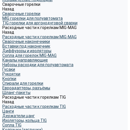
Сварочные горелки
Назад
Сварочные горелки
MIG горелки для полуавтомата
TIG горелки для аргонодуговой сварки
Расходные части к горелкам MIG-MAG
Назад
Расходные части к горелкам MIG-MAG
Сварочные наконечники
Вставки под наконечник
Диффузоры и изоляторы
Сопла для горелок MIG-MAG
Каналы направляющие
Наборы расходки для полуавтомата
Гусаки
Рукоятки
Кнопки
Спирали для горелки
Евроадаптеры, разъёмы
Шланг-пакеты
Расходные части к горелкам TIG
Назад
Расходные части к горелкам TIG
Цанги
Держатели цанг
Изоляторы, кольца TIG
Сопла TIG
Колпачки (заглушки)