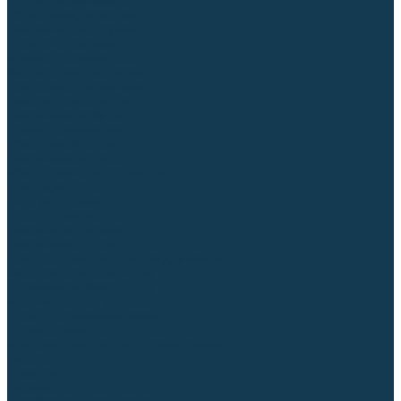
Столы сварочные
Магнитные держатели
Зажимной инструмент
Строгачи канавок
Клейма ударные
Автоматизация сварки
Вращатели сварочные
Центраторы для труб
Сварочные каретки
Промышленные роботы
Средства защиты
Сварочные маски
Краги, перчатки, руковицы
Спецодежда
Очки защитные
Палатки сварщика
Сварочное покрывало
Сварочные шторы
Стекла и комплектующие для масок
Респираторы и фильтры
Плазменная резка (CUT)
Источники (CUT)
Станки плазменной резки
Плазмотроны
Комплектующие для плазмотронов
Сопла CUT
Электроды CUT
Экраны