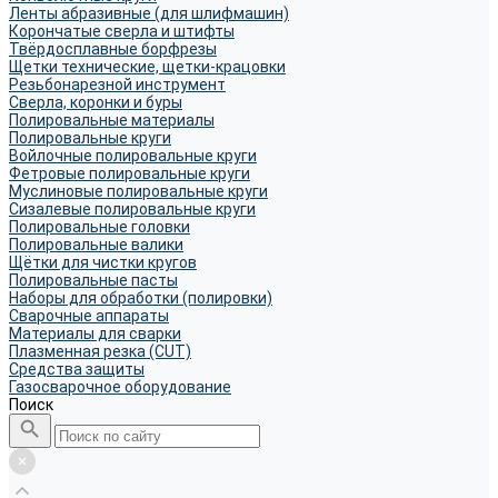
Ленты абразивные (для шлифмашин)
Корончатые сверла и штифты
Твёрдосплавные борфрезы
Щетки технические, щетки-крацовки
Резьбонарезной инструмент
Сверла, коронки и буры
Полировальные материалы
Полировальные круги
Войлочные полировальные круги
Фетровые полировальные круги
Муслиновые полировальные круги
Cизалевые полировальные круги
Полировальные головки
Полировальные валики
Щётки для чистки кругов
Полировальные пасты
Наборы для обработки (полировки)
Сварочные аппараты
Материалы для сварки
Плазменная резка (CUT)
Средства защиты
Газосварочное оборудование
Поиск