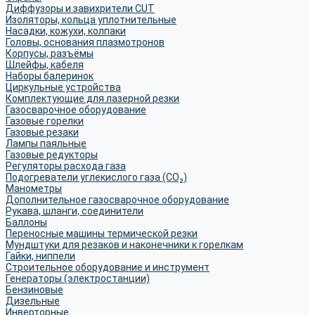
Диффузоры и завихрители CUT
Изоляторы, кольца уплотнительные
Насадки, кожухи, колпаки
Головы, основания плазмотронов
Корпусы, разъёмы
Шлейфы, кабеля
Наборы балеринок
Циркульные устройства
Комплектующие для лазерной резки
Газосварочное оборудование
Газовые горелки
Газовые резаки
Лампы паяльные
Газовые редукторы
Регуляторы расхода газа
Подогреватели углекислого газа (CO₂)
Манометры
Дополнительное газосварочное оборудование
Рукава, шланги, соединители
Баллоны
Переносные машины термической резки
Мундштуки для резаков и наконечники к горелкам
Гайки, ниппели
Строительное оборудование и инструмент
Генераторы (электростанции)
Бензиновые
Дизельные
Инверторные