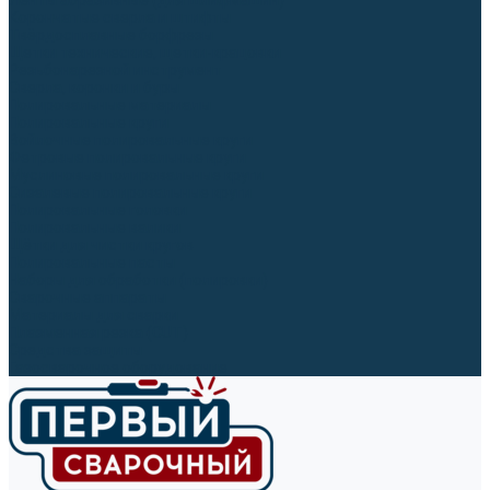
Ленты абразивные (для шлифмашин)
Корончатые сверла и штифты
Твёрдосплавные борфрезы
Щетки технические, щетки-крацовки
Резьбонарезной инструмент
Сверла, коронки и буры
Полировальные материалы
Полировальные круги
Войлочные полировальные круги
Фетровые полировальные круги
Муслиновые полировальные круги
Cизалевые полировальные круги
Полировальные головки
Полировальные валики
Щётки для чистки кругов
Полировальные пасты
Наборы для обработки (полировки)
Сварочные аппараты
Материалы для сварки
Плазменная резка (CUT)
Средства защиты
Газосварочное оборудование