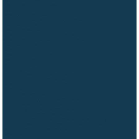
Гусаки TIG (головки, кнопки)
Соединители быстросъемные
Штуцеры
Переходники, разъёмы
Запчасти и комплектующие для сварки
Комплектующие ММА
Клеммы заземления
Кабельная продукция (вилки, розетки)
Аксессуары для автоматической сварки
Комплектующие SPOT
Сварочная химия
Спрей (от налипания брызг) и паста
Средства по уходу за металлом
Охлаждающая жидкость
Молотки сварщика
Приспособления для сварочных работ
Блоки жидкостного охлаждения
Тележки для сварочных аппаратов
Механизмы подачи и запчасти к ним
Подающие механизмы
Запчасти для подающих механизмов
Клапаны электромагнитные
Ролики для подающих механизмов
Дистанционное управление
Машинки для заточки вольфрамовых электродов
Вытяжная вентиляция (горелки с дымоотсосом)
Печи для прокалки электродов
Термопеналы