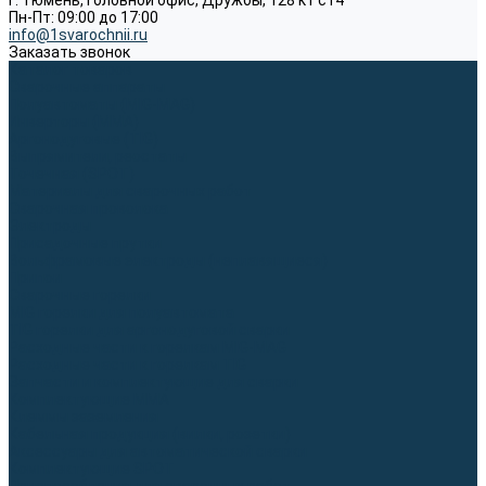
г. Тюмень, Головной офис, Дружбы, 128 к1 ст4
Пн-Пт: 09:00 до 17:00
info@1svarochnii.ru
Заказать звонок
Каталог товаров
Сварочные аппараты
Полуавтоматы (MIG-MAG)
Инверторы (MMA)
Аргонодуговые (TIG)
Выпрямители, реостаты
Точечная (SPOT)
Материалы для сварочных работ
Сварочная проволока
Электроды
Присадочные прутки
Вольфрамовые электроды (неплавящиеся)
Припои
Сварочные горелки
MIG горелки для полуавтомата
TIG горелки для аргонодуговой сварки
Расходные части к горелкам MIG-MAG
Расходные части к горелкам TIG
Запчасти и комплектующие для сварки
Комплектующие ММА
Клеммы заземления
Кабельная продукция (вилки, розетки)
Аксессуары для автоматической сварки
Комплектующие SPOT