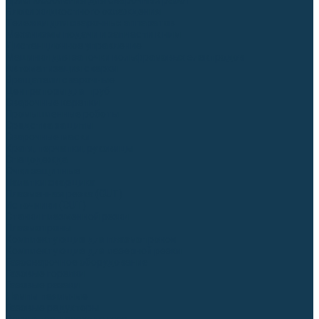
Приспособления для сварочных работ
Блоки жидкостного охлаждения
Тележки для сварочных аппаратов
Механизмы подачи и запчасти к ним
Дистанционное управление
Машинки для заточки вольфрамовых электродов
Автоматизация сварки
Вращатели сварочные
Центраторы для труб
Сварочные каретки
Промышленные роботы
Средства защиты
Сварочные маски
Краги, перчатки, руковицы
Спецодежда
Очки защитные
Палатки сварщика
Плазменная резка (CUT)
Источники (CUT)
Станки плазменной резки
Плазмотроны
Комплектующие для плазмотронов
Комплектующие для лазерной резки
Газосварочное оборудование
Газовые горелки
Газовые резаки
Лампы паяльные
Газовые редукторы