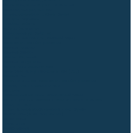
Диффузоры и завихрители CUT
Изоляторы, кольца уплотнительные
Насадки, кожухи, колпаки
Головы, основания плазмотронов
Корпусы, разъёмы
Шлейфы, кабеля
Наборы балеринок
Циркульные устройства
Комплектующие для лазерной резки
Газосварочное оборудование
Газовые горелки
Газовые резаки
Лампы паяльные
Газовые редукторы
Регуляторы расхода газа
Подогреватели углекислого газа (CO₂)
Манометры
Дополнительное газосварочное оборудование
Рукава, шланги, соединители
Баллоны
Переносные машины термической резки
Мундштуки для резаков и наконечники к горелкам
Гайки, ниппели
Строительное оборудование и инструмент
Генераторы (электростанции)
Бензиновые
Дизельные
Инверторные