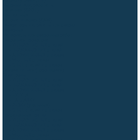
Аргонодуговые (TIG)
Выпрямители, реостаты
Точечная (SPOT)
Контактные
Автоматическая (SAW)
Генераторы и агрегаты для сварки
Лазерные
Материалы для сварочных работ
Сварочная проволока
Для УГЛЕРОДИСТЫХ сталей
Для НЕРЖАВЕЮЩИХ сталей
Для АЛЮМИНИЕВЫХ сплавов
Для МЕДНЫХ сплавов
Для СПЕЦ. сталей и сплавов
Самозащитная (порошковая)
Электроды
Для УГЛЕРОДИСТЫХ сталей
Для НЕРЖАВЕЮЩИХ сталей
Для АЛЮМИНИЕВЫХ сплавов
Для ЧУГУНА
Для НАПЛАВКИ
Для РЕЗКИ (угольные)
Для СПЕЦ. сталей и сплавов
Присадочные прутки
Для УГЛЕРОДИСТЫХ сталей
Для НЕРЖАВЕЮЩИХ сталей
Для АЛЮМИНИЕВЫХ сплавов
Для МЕДНЫХ сплавов