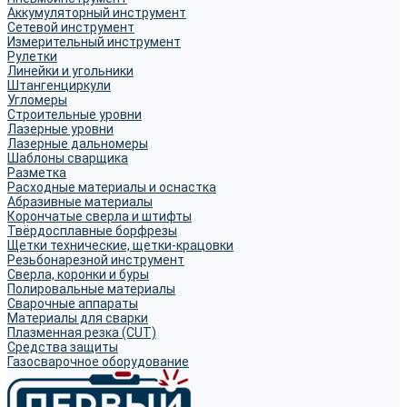
Аккумуляторный инструмент
Сетевой инструмент
Измерительный инструмент
Рулетки
Линейки и угольники
Штангенциркули
Угломеры
Строительные уровни
Лазерные уровни
Лазерные дальномеры
Шаблоны сварщика
Разметка
Расходные материалы и оснастка
Абразивные материалы
Корончатые сверла и штифты
Твёрдосплавные борфрезы
Щетки технические, щетки-крацовки
Резьбонарезной инструмент
Сверла, коронки и буры
Полировальные материалы
Сварочные аппараты
Материалы для сварки
Плазменная резка (CUT)
Средства защиты
Газосварочное оборудование