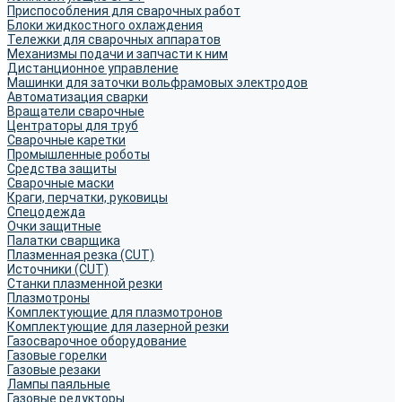
Приспособления для сварочных работ
Блоки жидкостного охлаждения
Тележки для сварочных аппаратов
Механизмы подачи и запчасти к ним
Дистанционное управление
Машинки для заточки вольфрамовых электродов
Автоматизация сварки
Вращатели сварочные
Центраторы для труб
Сварочные каретки
Промышленные роботы
Средства защиты
Сварочные маски
Краги, перчатки, руковицы
Спецодежда
Очки защитные
Палатки сварщика
Плазменная резка (CUT)
Источники (CUT)
Станки плазменной резки
Плазмотроны
Комплектующие для плазмотронов
Комплектующие для лазерной резки
Газосварочное оборудование
Газовые горелки
Газовые резаки
Лампы паяльные
Газовые редукторы