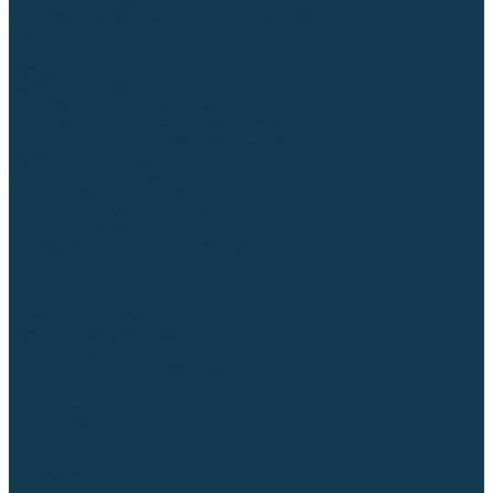
Для СПЕЦ. сталей и сплавов
Вольфрамовые электроды (неплавящиеся)
Припои
Флюсы
Керамические подкладки
Сварочные горелки
MIG горелки для полуавтомата
TIG горелки для аргонодуговой сварки
Расходные части к горелкам MIG-MAG
Сварочные наконечники
Вставки под наконечник
Диффузоры и изоляторы
Сопла для горелок MIG-MAG
Каналы направляющие
Наборы расходки для полуавтомата
Гусаки
Рукоятки
Кнопки
Спирали для горелки
Евроадаптеры, разъёмы
Шланг-пакеты
Расходные части к горелкам TIG
Цанги
Держатели цанг
Изоляторы, кольца TIG
Сопла TIG
Колпачки (заглушки)
Наборы расходки для TIG сварки