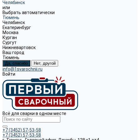
Челябинск
или
Выбрать автоматически
Тюмень
Челябинск
Екатеринбург
Москва
Курган
Сургут
Нижневартовск
Ваш город
Тюмень
Да, спасибо
Нет, другой
info@1svarochnii.ru
Войти
Всё для сварки в одном месте
+7 (3452) 57-53-58
+7 (3452) 57-53-58