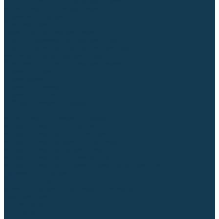
Блоки автоматики для генераторов
Аксессуары для генераторов
Пневмоинструмент
Компрессоры
Безмасляные компрессоры
Масляные ременные компрессоры
Масляные коаксиальные компрессоры
Автомобильные компрессоры
Комплектующие для компрессоров
Пневмошлифмашины
Пневмодрели
Пневмогайковерты
Пневмопистолеты
Наборы пневмоинструмента
Шланги
Аксессуары к пневмоинструменту
Аккумуляторный инструмент
Аккумуляторные УШМ (болгарки)
Аккумуляторные дрели-шуруповерты
Аккумуляторные перфораторы
Аккумуляторные дисковые пилы
Аккумуляторные батареи, зарядные устройства
Сетевой инструмент
УШМ и шлифмашины
Дрели, миксеры, шуруповерты сетевые
Перфораторы
Отбойные молотки
Точильные станки