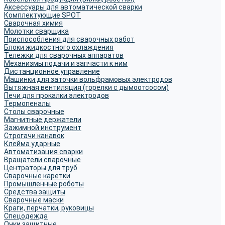
Аксессуары для автоматической сварки
Комплектующие SPOT
Сварочная химия
Молотки сварщика
Приспособления для сварочных работ
Блоки жидкостного охлаждения
Тележки для сварочных аппаратов
Механизмы подачи и запчасти к ним
Дистанционное управление
Машинки для заточки вольфрамовых электродов
Вытяжная вентиляция (горелки с дымоотсосом)
Печи для прокалки электродов
Термопеналы
Столы сварочные
Магнитные держатели
Зажимной инструмент
Строгачи канавок
Клейма ударные
Автоматизация сварки
Вращатели сварочные
Центраторы для труб
Сварочные каретки
Промышленные роботы
Средства защиты
Сварочные маски
Краги, перчатки, руковицы
Спецодежда
Очки защитные