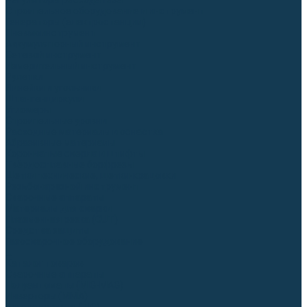
Регуляторы расхода газа
Строительное оборудование и инструмент
Генераторы (электростанции)
Пневмоинструмент
Аккумуляторный инструмент
Сетевой инструмент
Измерительный инструмент
Рулетки
Линейки и угольники
Штангенциркули
Угломеры
Строительные уровни
Расходные материалы и оснастка
Абразивные материалы
Корончатые сверла и штифты
Твёрдосплавные борфрезы
Щетки технические, щетки-крацовки
Резьбонарезной инструмент
Сварочные аппараты
Материалы для сварки
Плазменная резка (CUT)
Средства защиты
Газосварочное оборудование
...
Каталог товаров
Сварочные аппараты
Полуавтоматы (MIG-MAG)
Инверторы (MMA)