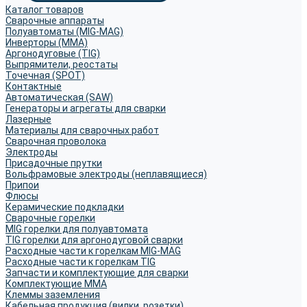
Каталог товаров
Сварочные аппараты
Полуавтоматы (MIG-MAG)
Инверторы (MMA)
Аргонодуговые (TIG)
Выпрямители, реостаты
Точечная (SPOT)
Контактные
Автоматическая (SAW)
Генераторы и агрегаты для сварки
Лазерные
Материалы для сварочных работ
Сварочная проволока
Электроды
Присадочные прутки
Вольфрамовые электроды (неплавящиеся)
Припои
Флюсы
Керамические подкладки
Сварочные горелки
MIG горелки для полуавтомата
TIG горелки для аргонодуговой сварки
Расходные части к горелкам MIG-MAG
Расходные части к горелкам TIG
Запчасти и комплектующие для сварки
Комплектующие ММА
Клеммы заземления
Кабельная продукция (вилки, розетки)