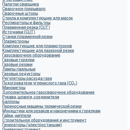
Палатки сварщика
Сварочное покрывало
Сварочные шторы
Стекла и комплектующие для масок
Респираторы и фильтры
Плазменная резка (CUT)
Источники (CUT)
Станки плазменной резки
Плазмотроны
Комплектующие для плазмотронов
Комплектующие для лазерной резки
Газосварочное оборудование
Газовые горелки
Газовые резаки
Лампы паяльные
Газовые редукторы
Регуляторы расхода газа
Подогреватели углекислого газа (CO₂)
Манометры
Дополнительное газосварочное оборудование
Рукава, шланги, соединители
Баллоны
Переносные машины термической резки
Мундштуки для резаков и наконечники к горелкам
Гайки, ниппели
Строительное оборудование и инструмент
Генераторы (электростанции)
Пневмоинструмент