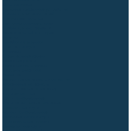
Торцовочные пилы
Пилы дисковые
Пусковые и зарядные устройства
Станки для заточки цепей
Станки сверлильные
Ленточнопильные станки
Стойки для инструмента
Измерительный инструмент
Рулетки
Линейки и угольники
Штангенциркули
Угломеры
Строительные уровни
Лазерные уровни
Лазерные дальномеры
Шаблоны сварщика
Разметка
Расходные материалы и оснастка
Абразивные материалы
Круги отрезные по металлу
Круги зачистные
Круги шлифовальные
Круги лепестковые торцевые
Доводочные круги
Валики шлифовальные
Фибровые диски и круги
Шлифовальные головки
Конволютные круги