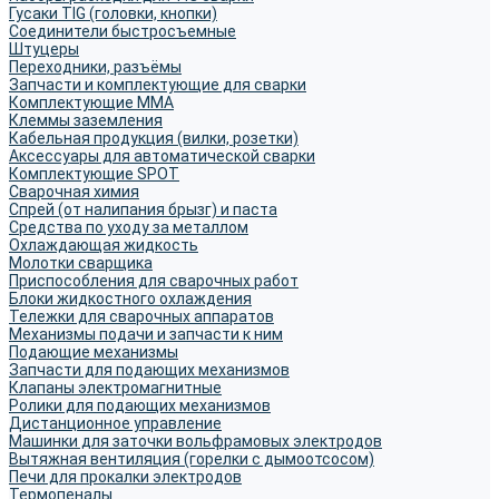
Гусаки TIG (головки, кнопки)
Соединители быстросъемные
Штуцеры
Переходники, разъёмы
Запчасти и комплектующие для сварки
Комплектующие ММА
Клеммы заземления
Кабельная продукция (вилки, розетки)
Аксессуары для автоматической сварки
Комплектующие SPOT
Сварочная химия
Спрей (от налипания брызг) и паста
Средства по уходу за металлом
Охлаждающая жидкость
Молотки сварщика
Приспособления для сварочных работ
Блоки жидкостного охлаждения
Тележки для сварочных аппаратов
Механизмы подачи и запчасти к ним
Подающие механизмы
Запчасти для подающих механизмов
Клапаны электромагнитные
Ролики для подающих механизмов
Дистанционное управление
Машинки для заточки вольфрамовых электродов
Вытяжная вентиляция (горелки с дымоотсосом)
Печи для прокалки электродов
Термопеналы