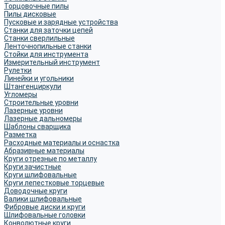
Торцовочные пилы
Пилы дисковые
Пусковые и зарядные устройства
Станки для заточки цепей
Станки сверлильные
Ленточнопильные станки
Стойки для инструмента
Измерительный инструмент
Рулетки
Линейки и угольники
Штангенциркули
Угломеры
Строительные уровни
Лазерные уровни
Лазерные дальномеры
Шаблоны сварщика
Разметка
Расходные материалы и оснастка
Абразивные материалы
Круги отрезные по металлу
Круги зачистные
Круги шлифовальные
Круги лепестковые торцевые
Доводочные круги
Валики шлифовальные
Фибровые диски и круги
Шлифовальные головки
Конволютные круги