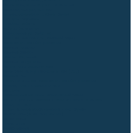
Диффузоры и завихрители CUT
Изоляторы, кольца уплотнительные
Насадки, кожухи, колпаки
Головы, основания плазмотронов
Корпусы, разъёмы
Шлейфы, кабеля
Наборы балеринок
Циркульные устройства
Комплектующие для лазерной резки
Газосварочное оборудование
Газовые горелки
Газовые резаки
Лампы паяльные
Газовые редукторы
Регуляторы расхода газа
Подогреватели углекислого газа (CO₂)
Манометры
Дополнительное газосварочное оборудование
Рукава, шланги, соединители
Баллоны
Переносные машины термической резки
Мундштуки для резаков и наконечники к горелкам
Гайки, ниппели
Строительное оборудование и инструмент
Генераторы (электростанции)
Бензиновые
Дизельные
Инверторные