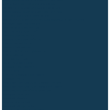
Приспособления для сварочных работ
Блоки жидкостного охлаждения
Тележки для сварочных аппаратов
Механизмы подачи и запчасти к ним
Дистанционное управление
Машинки для заточки вольфрамовых электродов
Автоматизация сварки
Вращатели сварочные
Центраторы для труб
Сварочные каретки
Промышленные роботы
Средства защиты
Сварочные маски
Краги, перчатки, руковицы
Спецодежда
Очки защитные
Палатки сварщика
Плазменная резка (CUT)
Источники (CUT)
Станки плазменной резки
Плазмотроны
Комплектующие для плазмотронов
Комплектующие для лазерной резки
Газосварочное оборудование
Газовые горелки
Газовые резаки
Лампы паяльные
Газовые редукторы