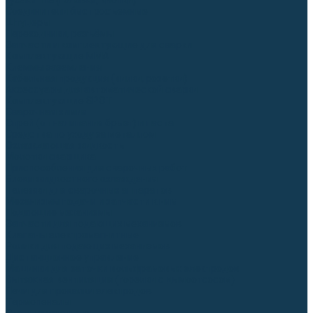
Гусаки TIG (головки, кнопки)
Соединители быстросъемные
Штуцеры
Переходники, разъёмы
Запчасти и комплектующие для сварки
Комплектующие ММА
Клеммы заземления
Кабельная продукция (вилки, розетки)
Аксессуары для автоматической сварки
Комплектующие SPOT
Сварочная химия
Спрей (от налипания брызг) и паста
Средства по уходу за металлом
Охлаждающая жидкость
Молотки сварщика
Приспособления для сварочных работ
Блоки жидкостного охлаждения
Тележки для сварочных аппаратов
Механизмы подачи и запчасти к ним
Подающие механизмы
Запчасти для подающих механизмов
Клапаны электромагнитные
Ролики для подающих механизмов
Дистанционное управление
Машинки для заточки вольфрамовых электродов
Вытяжная вентиляция (горелки с дымоотсосом)
Печи для прокалки электродов
Термопеналы