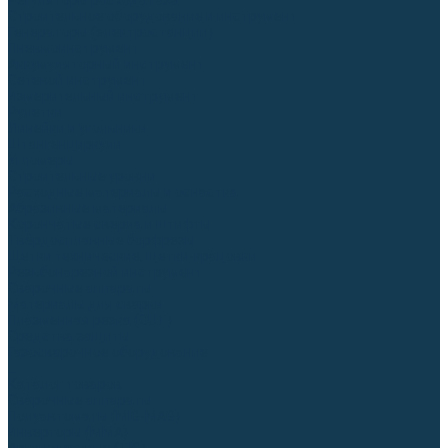
Регуляторы расхода газа
Строительное оборудование и инструмент
Генераторы (электростанции)
Пневмоинструмент
Аккумуляторный инструмент
Сетевой инструмент
Измерительный инструмент
Рулетки
Линейки и угольники
Штангенциркули
Угломеры
Строительные уровни
Расходные материалы и оснастка
Абразивные материалы
Корончатые сверла и штифты
Твёрдосплавные борфрезы
Щетки технические, щетки-крацовки
Резьбонарезной инструмент
Сварочные аппараты
Материалы для сварки
Плазменная резка (CUT)
Средства защиты
Газосварочное оборудование
...
Каталог товаров
Сварочные аппараты
Полуавтоматы (MIG-MAG)
Инверторы (MMA)