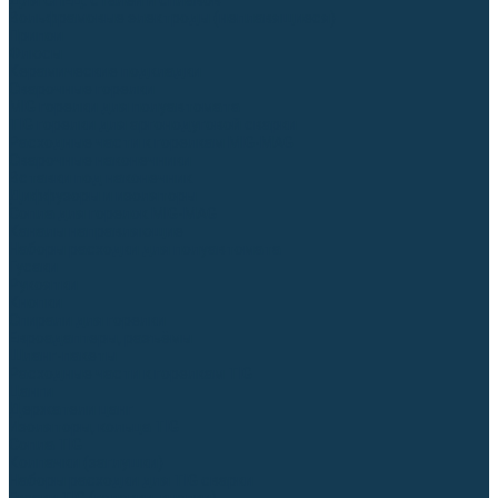
Для СПЕЦ. сталей и сплавов
Вольфрамовые электроды (неплавящиеся)
Припои
Флюсы
Керамические подкладки
Сварочные горелки
MIG горелки для полуавтомата
TIG горелки для аргонодуговой сварки
Расходные части к горелкам MIG-MAG
Сварочные наконечники
Вставки под наконечник
Диффузоры и изоляторы
Сопла для горелок MIG-MAG
Каналы направляющие
Наборы расходки для полуавтомата
Гусаки
Рукоятки
Кнопки
Спирали для горелки
Евроадаптеры, разъёмы
Шланг-пакеты
Расходные части к горелкам TIG
Цанги
Держатели цанг
Изоляторы, кольца TIG
Сопла TIG
Колпачки (заглушки)
Наборы расходки для TIG сварки