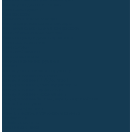
Блоки автоматики для генераторов
Аксессуары для генераторов
Пневмоинструмент
Компрессоры
Безмасляные компрессоры
Масляные ременные компрессоры
Масляные коаксиальные компрессоры
Автомобильные компрессоры
Комплектующие для компрессоров
Пневмошлифмашины
Пневмодрели
Пневмогайковерты
Пневмопистолеты
Наборы пневмоинструмента
Шланги
Аксессуары к пневмоинструменту
Аккумуляторный инструмент
Аккумуляторные УШМ (болгарки)
Аккумуляторные дрели-шуруповерты
Аккумуляторные перфораторы
Аккумуляторные дисковые пилы
Аккумуляторные батареи, зарядные устройства
Сетевой инструмент
УШМ и шлифмашины
Дрели, миксеры, шуруповерты сетевые
Перфораторы
Отбойные молотки
Точильные станки