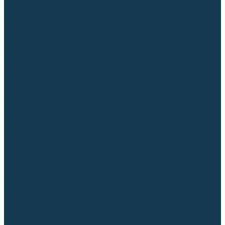
Торцовочные пилы
Пилы дисковые
Пусковые и зарядные устройства
Станки для заточки цепей
Станки сверлильные
Ленточнопильные станки
Стойки для инструмента
Измерительный инструмент
Рулетки
Линейки и угольники
Штангенциркули
Угломеры
Строительные уровни
Лазерные уровни
Лазерные дальномеры
Шаблоны сварщика
Разметка
Расходные материалы и оснастка
Абразивные материалы
Круги отрезные по металлу
Круги зачистные
Круги шлифовальные
Круги лепестковые торцевые
Доводочные круги
Валики шлифовальные
Фибровые диски и круги
Шлифовальные головки
Конволютные круги