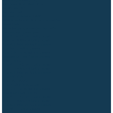
Аргонодуговые (TIG)
Выпрямители, реостаты
Точечная (SPOT)
Контактные
Автоматическая (SAW)
Генераторы и агрегаты для сварки
Лазерные
Материалы для сварочных работ
Сварочная проволока
Для УГЛЕРОДИСТЫХ сталей
Для НЕРЖАВЕЮЩИХ сталей
Для АЛЮМИНИЕВЫХ сплавов
Для МЕДНЫХ сплавов
Для СПЕЦ. сталей и сплавов
Самозащитная (порошковая)
Электроды
Для УГЛЕРОДИСТЫХ сталей
Для НЕРЖАВЕЮЩИХ сталей
Для АЛЮМИНИЕВЫХ сплавов
Для ЧУГУНА
Для НАПЛАВКИ
Для РЕЗКИ (угольные)
Для СПЕЦ. сталей и сплавов
Присадочные прутки
Для УГЛЕРОДИСТЫХ сталей
Для НЕРЖАВЕЮЩИХ сталей
Для АЛЮМИНИЕВЫХ сплавов
Для МЕДНЫХ сплавов