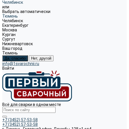
Челябинск
или
Выбрать автоматически
Тюмень
Челябинск
Екатеринбург
Москва
Курган
Сургут
Нижневартовск
Ваш город
Тюмень
Да, спасибо
Нет, другой
info@1svarochnii.ru
Войти
Всё для сварки в одном месте
+7 (3452) 57-53-58
+7 (3452) 57-53-58