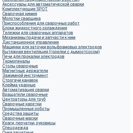
Аксессуары для автоматической сварки
Комплектующие SPOT
Сварочная химия
Молотки сварщика
Приспособления для сварочных работ
Блоки жидкостного охлаждения
Тележки для сварочных аппаратов
Механизмы подачи и запчасти к ним
Дистанционное управление
Машинки для заточки вольфрамовых электродов
Вытяжная вентиляция (горелки с дымоотсосом)
Печи для прокалки электродов
Термопеналы
Столы сварочные
Магнитные держатели
Зажимной инструмент
Строгачи канавок
Клейма ударные
Автоматизация сварки
Вращатели сварочные
Центраторы для труб
Сварочные каретки
Промышленные роботы
Средства защиты
Сварочные маски
Краги, перчатки, руковицы
Спецодежда
Очки защитные