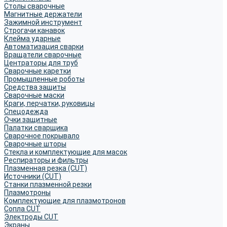
Столы сварочные
Магнитные держатели
Зажимной инструмент
Строгачи канавок
Клейма ударные
Автоматизация сварки
Вращатели сварочные
Центраторы для труб
Сварочные каретки
Промышленные роботы
Средства защиты
Сварочные маски
Краги, перчатки, руковицы
Спецодежда
Очки защитные
Палатки сварщика
Сварочное покрывало
Сварочные шторы
Стекла и комплектующие для масок
Респираторы и фильтры
Плазменная резка (CUT)
Источники (CUT)
Станки плазменной резки
Плазмотроны
Комплектующие для плазмотронов
Сопла CUT
Электроды CUT
Экраны