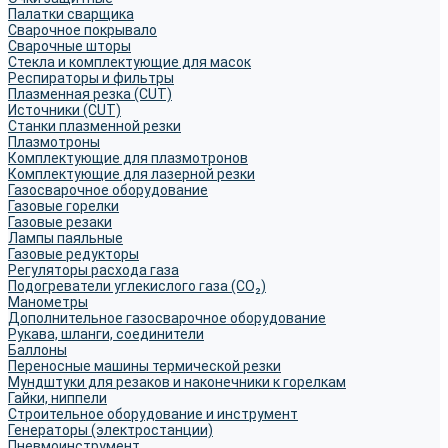
Палатки сварщика
Сварочное покрывало
Сварочные шторы
Стекла и комплектующие для масок
Респираторы и фильтры
Плазменная резка (CUT)
Источники (CUT)
Станки плазменной резки
Плазмотроны
Комплектующие для плазмотронов
Комплектующие для лазерной резки
Газосварочное оборудование
Газовые горелки
Газовые резаки
Лампы паяльные
Газовые редукторы
Регуляторы расхода газа
Подогреватели углекислого газа (CO₂)
Манометры
Дополнительное газосварочное оборудование
Рукава, шланги, соединители
Баллоны
Переносные машины термической резки
Мундштуки для резаков и наконечники к горелкам
Гайки, ниппели
Строительное оборудование и инструмент
Генераторы (электростанции)
Пневмоинструмент