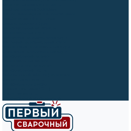
Ленты абразивные (для шлифмашин)
Корончатые сверла и штифты
Твёрдосплавные борфрезы
Щетки технические, щетки-крацовки
Резьбонарезной инструмент
Сверла, коронки и буры
Полировальные материалы
Полировальные круги
Войлочные полировальные круги
Фетровые полировальные круги
Муслиновые полировальные круги
Cизалевые полировальные круги
Полировальные головки
Полировальные валики
Щётки для чистки кругов
Полировальные пасты
Наборы для обработки (полировки)
Сварочные аппараты
Материалы для сварки
Плазменная резка (CUT)
Средства защиты
Газосварочное оборудование