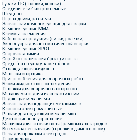
Гусаки TIG (головки, кнопки)
Соединители быстросъемные
Штуцеры
Переходники, разъёмы
Запчасти и комплектующие для сварки
Комплектующие ММА
Клеммы заземления
Кабельная продукция (вилки, розетки)
Аксессуары для автоматической сварки
Комплектующие SPOT
Сварочная химия
Спрей (от налипания брызг) и паста
Средства по уходу за металлом
Охлаждающая жидкость
Молотки сварщика
Приспособления для сварочных работ
Блоки жидкостного охлаждения
Тележки для сварочных аппаратов
Механизмы подачи и запчасти к ним
Подающие механизмы
Запчасти для подающих механизмов
Клапаны электромагнитные
Ролики для подающих механизмов
Дистанционное управление
Машинки для заточки вольфрамовых электродов
Вытяжная вентиляция (горелки с дымоотсосом)
Печи для прокалки электродов
Термопеналы