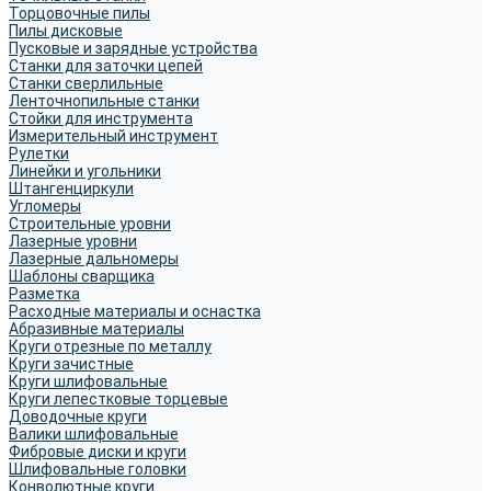
Торцовочные пилы
Пилы дисковые
Пусковые и зарядные устройства
Станки для заточки цепей
Станки сверлильные
Ленточнопильные станки
Стойки для инструмента
Измерительный инструмент
Рулетки
Линейки и угольники
Штангенциркули
Угломеры
Строительные уровни
Лазерные уровни
Лазерные дальномеры
Шаблоны сварщика
Разметка
Расходные материалы и оснастка
Абразивные материалы
Круги отрезные по металлу
Круги зачистные
Круги шлифовальные
Круги лепестковые торцевые
Доводочные круги
Валики шлифовальные
Фибровые диски и круги
Шлифовальные головки
Конволютные круги