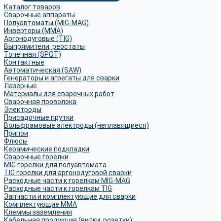
Каталог товаров
Сварочные аппараты
Полуавтоматы (MIG-MAG)
Инверторы (MMA)
Аргонодуговые (TIG)
Выпрямители, реостаты
Точечная (SPOT)
Контактные
Автоматическая (SAW)
Генераторы и агрегаты для сварки
Лазерные
Материалы для сварочных работ
Сварочная проволока
Электроды
Присадочные прутки
Вольфрамовые электроды (неплавящиеся)
Припои
Флюсы
Керамические подкладки
Сварочные горелки
MIG горелки для полуавтомата
TIG горелки для аргонодуговой сварки
Расходные части к горелкам MIG-MAG
Расходные части к горелкам TIG
Запчасти и комплектующие для сварки
Комплектующие ММА
Клеммы заземления
Кабельная продукция (вилки, розетки)