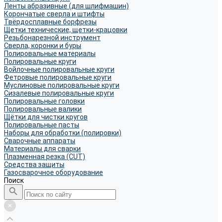
Ленты абразивные (для шлифмашин)
Корончатые сверла и штифты
Твёрдосплавные борфрезы
Щетки технические, щетки-крацовки
Резьбонарезной инструмент
Сверла, коронки и буры
Полировальные материалы
Полировальные круги
Войлочные полировальные круги
Фетровые полировальные круги
Муслиновые полировальные круги
Cизалевые полировальные круги
Полировальные головки
Полировальные валики
Щётки для чистки кругов
Полировальные пасты
Наборы для обработки (полировки)
Сварочные аппараты
Материалы для сварки
Плазменная резка (CUT)
Средства защиты
Газосварочное оборудование
Поиск