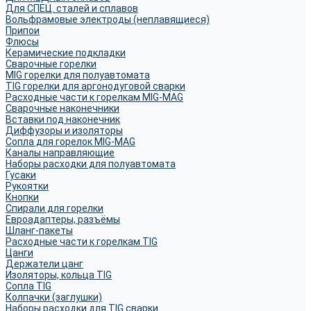
Для СПЕЦ. сталей и сплавов
Вольфрамовые электроды (неплавящиеся)
Припои
Флюсы
Керамические подкладки
Сварочные горелки
MIG горелки для полуавтомата
TIG горелки для аргонодуговой сварки
Расходные части к горелкам MIG-MAG
Сварочные наконечники
Вставки под наконечник
Диффузоры и изоляторы
Сопла для горелок MIG-MAG
Каналы направляющие
Наборы расходки для полуавтомата
Гусаки
Рукоятки
Кнопки
Спирали для горелки
Евроадаптеры, разъёмы
Шланг-пакеты
Расходные части к горелкам TIG
Цанги
Держатели цанг
Изоляторы, кольца TIG
Сопла TIG
Колпачки (заглушки)
Наборы расходки для TIG сварки