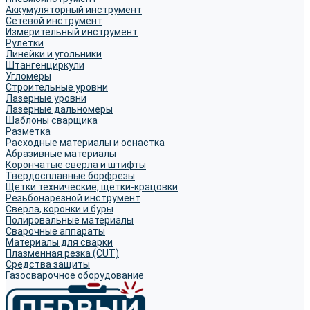
Аккумуляторный инструмент
Сетевой инструмент
Измерительный инструмент
Рулетки
Линейки и угольники
Штангенциркули
Угломеры
Строительные уровни
Лазерные уровни
Лазерные дальномеры
Шаблоны сварщика
Разметка
Расходные материалы и оснастка
Абразивные материалы
Корончатые сверла и штифты
Твёрдосплавные борфрезы
Щетки технические, щетки-крацовки
Резьбонарезной инструмент
Сверла, коронки и буры
Полировальные материалы
Сварочные аппараты
Материалы для сварки
Плазменная резка (CUT)
Средства защиты
Газосварочное оборудование