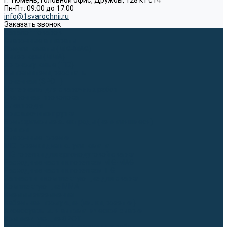
г. Тюмень, Головной офис, Дружбы, 128 к1 ст4
Пн-Пт: 09:00 до 17:00
info@1svarochnii.ru
Заказать звонок
Каталог товаров
Сварочные аппараты
Полуавтоматы (MIG-MAG)
Инверторы (MMA)
Аргонодуговые (TIG)
Выпрямители, реостаты
Точечная (SPOT)
Материалы для сварочных работ
Сварочная проволока
Электроды
Присадочные прутки
Вольфрамовые электроды (неплавящиеся)
Припои
Сварочные горелки
MIG горелки для полуавтомата
TIG горелки для аргонодуговой сварки
Расходные части к горелкам MIG-MAG
Расходные части к горелкам TIG
Запчасти и комплектующие для сварки
Комплектующие ММА
Клеммы заземления
Кабельная продукция (вилки, розетки)
Аксессуары для автоматической сварки
Комплектующие SPOT