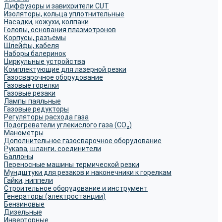
Диффузоры и завихрители CUT
Изоляторы, кольца уплотнительные
Насадки, кожухи, колпаки
Головы, основания плазмотронов
Корпусы, разъёмы
Шлейфы, кабеля
Наборы балеринок
Циркульные устройства
Комплектующие для лазерной резки
Газосварочное оборудование
Газовые горелки
Газовые резаки
Лампы паяльные
Газовые редукторы
Регуляторы расхода газа
Подогреватели углекислого газа (CO₂)
Манометры
Дополнительное газосварочное оборудование
Рукава, шланги, соединители
Баллоны
Переносные машины термической резки
Мундштуки для резаков и наконечники к горелкам
Гайки, ниппели
Строительное оборудование и инструмент
Генераторы (электростанции)
Бензиновые
Дизельные
Инверторные