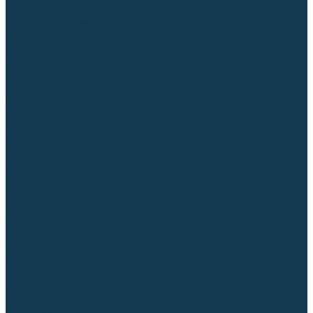
Столы сварочные
Магнитные держатели
Зажимной инструмент
Строгачи канавок
Клейма ударные
Автоматизация сварки
Вращатели сварочные
Центраторы для труб
Сварочные каретки
Промышленные роботы
Средства защиты
Сварочные маски
Краги, перчатки, руковицы
Спецодежда
Очки защитные
Палатки сварщика
Сварочное покрывало
Сварочные шторы
Стекла и комплектующие для масок
Респираторы и фильтры
Плазменная резка (CUT)
Источники (CUT)
Станки плазменной резки
Плазмотроны
Комплектующие для плазмотронов
Сопла CUT
Электроды CUT
Экраны