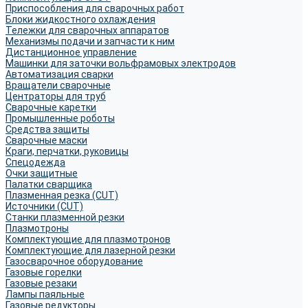
Приспособления для сварочных работ
Блоки жидкостного охлаждения
Тележки для сварочных аппаратов
Механизмы подачи и запчасти к ним
Дистанционное управление
Машинки для заточки вольфрамовых электродов
Автоматизация сварки
Вращатели сварочные
Центраторы для труб
Сварочные каретки
Промышленные роботы
Средства защиты
Сварочные маски
Краги, перчатки, руковицы
Спецодежда
Очки защитные
Палатки сварщика
Плазменная резка (CUT)
Источники (CUT)
Станки плазменной резки
Плазмотроны
Комплектующие для плазмотронов
Комплектующие для лазерной резки
Газосварочное оборудование
Газовые горелки
Газовые резаки
Лампы паяльные
Газовые редукторы