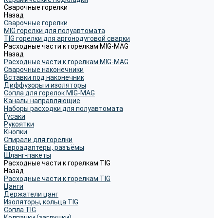
Сварочные горелки
Назад
Сварочные горелки
MIG горелки для полуавтомата
TIG горелки для аргонодуговой сварки
Расходные части к горелкам MIG-MAG
Назад
Расходные части к горелкам MIG-MAG
Сварочные наконечники
Вставки под наконечник
Диффузоры и изоляторы
Сопла для горелок MIG-MAG
Каналы направляющие
Наборы расходки для полуавтомата
Гусаки
Рукоятки
Кнопки
Спирали для горелки
Евроадаптеры, разъёмы
Шланг-пакеты
Расходные части к горелкам TIG
Назад
Расходные части к горелкам TIG
Цанги
Держатели цанг
Изоляторы, кольца TIG
Сопла TIG
Колпачки (заглушки)