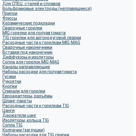
Для СПЕЦ. сталей и сплавов
Вольфрамовые электроды (неплавящиеся)
Припои
Флюсы
Керамические подкладки
Сварочные горелки
MIG горелки для полуавтомата
TIG горелки для аргонодуговой сварки
Расходные части к горелкам MIG-MAG
Сварочные наконечники
Вставки под наконечник
Диффузоры и изоляторы
Сопла для горелок MIG-MAG
Каналы направляющие
Наборы расходки для полуавтомата
Гусаки
Рукоятки
Кнопки
Спирали для горелки
Евроадаптеры, разъёмы
Шланг-пакеты
Расходные части к горелкам TIG
Цанги
Держатели цанг
Изоляторы, кольца TIG
Сопла TIG
Колпачки (заглушки)
Наборы расходки для TIG сварки