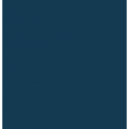
Для СПЕЦ. сталей и сплавов
Вольфрамовые электроды (неплавящиеся)
Припои
Флюсы
Керамические подкладки
Сварочные горелки
MIG горелки для полуавтомата
TIG горелки для аргонодуговой сварки
Расходные части к горелкам MIG-MAG
Сварочные наконечники
Вставки под наконечник
Диффузоры и изоляторы
Сопла для горелок MIG-MAG
Каналы направляющие
Наборы расходки для полуавтомата
Гусаки
Рукоятки
Кнопки
Спирали для горелки
Евроадаптеры, разъёмы
Шланг-пакеты
Расходные части к горелкам TIG
Цанги
Держатели цанг
Изоляторы, кольца TIG
Сопла TIG
Колпачки (заглушки)
Наборы расходки для TIG сварки