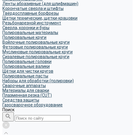
Ленты абразивные (для шлифмашин)
Корончатые сверла и штифты
Твёрдосплавные борфрезы
Щетки технические, щетки-крацовки
Резьбонарезной инструмент
Сверла, коронки и буры
Полировальные материалы
Полировальные круги
Войлочные полировальные круги
Фетровые полировальные круги
Муслиновые полировальные круги
Cизалевые полировальные круги
Полировальные головки
Полировальные валики
Щётки для чистки кругов
Полировальные пасты
Наборы для обработки (полировки)
Сварочные аппараты
Материалы для сварки
Плазменная резка (CUT)
Средства защиты
Газосварочное оборудование
Поиск