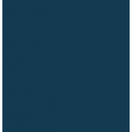
Приспособления для сварочных работ
Блоки жидкостного охлаждения
Тележки для сварочных аппаратов
Механизмы подачи и запчасти к ним
Дистанционное управление
Машинки для заточки вольфрамовых электродов
Автоматизация сварки
Вращатели сварочные
Центраторы для труб
Сварочные каретки
Промышленные роботы
Средства защиты
Сварочные маски
Краги, перчатки, руковицы
Спецодежда
Очки защитные
Палатки сварщика
Плазменная резка (CUT)
Источники (CUT)
Станки плазменной резки
Плазмотроны
Комплектующие для плазмотронов
Комплектующие для лазерной резки
Газосварочное оборудование
Газовые горелки
Газовые резаки
Лампы паяльные
Газовые редукторы