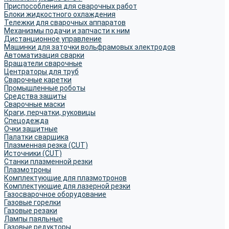
Приспособления для сварочных работ
Блоки жидкостного охлаждения
Тележки для сварочных аппаратов
Механизмы подачи и запчасти к ним
Дистанционное управление
Машинки для заточки вольфрамовых электродов
Автоматизация сварки
Вращатели сварочные
Центраторы для труб
Сварочные каретки
Промышленные роботы
Средства защиты
Сварочные маски
Краги, перчатки, руковицы
Спецодежда
Очки защитные
Палатки сварщика
Плазменная резка (CUT)
Источники (CUT)
Станки плазменной резки
Плазмотроны
Комплектующие для плазмотронов
Комплектующие для лазерной резки
Газосварочное оборудование
Газовые горелки
Газовые резаки
Лампы паяльные
Газовые редукторы