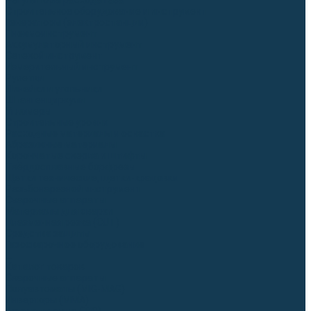
Регуляторы расхода газа
Строительное оборудование и инструмент
Генераторы (электростанции)
Пневмоинструмент
Аккумуляторный инструмент
Сетевой инструмент
Измерительный инструмент
Рулетки
Линейки и угольники
Штангенциркули
Угломеры
Строительные уровни
Расходные материалы и оснастка
Абразивные материалы
Корончатые сверла и штифты
Твёрдосплавные борфрезы
Щетки технические, щетки-крацовки
Резьбонарезной инструмент
Сварочные аппараты
Материалы для сварки
Плазменная резка (CUT)
Средства защиты
Газосварочное оборудование
...
Каталог товаров
Сварочные аппараты
Полуавтоматы (MIG-MAG)
Инверторы (MMA)