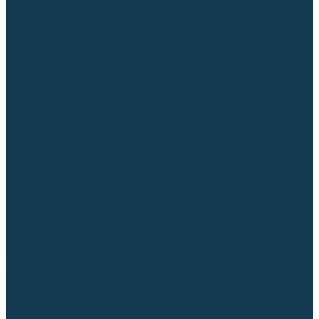
Гусаки TIG (головки, кнопки)
Соединители быстросъемные
Штуцеры
Переходники, разъёмы
Запчасти и комплектующие для сварки
Комплектующие ММА
Клеммы заземления
Кабельная продукция (вилки, розетки)
Аксессуары для автоматической сварки
Комплектующие SPOT
Сварочная химия
Спрей (от налипания брызг) и паста
Средства по уходу за металлом
Охлаждающая жидкость
Молотки сварщика
Приспособления для сварочных работ
Блоки жидкостного охлаждения
Тележки для сварочных аппаратов
Механизмы подачи и запчасти к ним
Подающие механизмы
Запчасти для подающих механизмов
Клапаны электромагнитные
Ролики для подающих механизмов
Дистанционное управление
Машинки для заточки вольфрамовых электродов
Вытяжная вентиляция (горелки с дымоотсосом)
Печи для прокалки электродов
Термопеналы