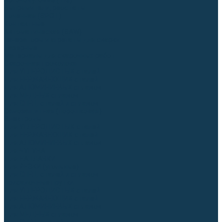
Аргонодуговые (TIG)
Выпрямители, реостаты
Точечная (SPOT)
Контактные
Автоматическая (SAW)
Генераторы и агрегаты для сварки
Лазерные
Материалы для сварочных работ
Сварочная проволока
Для УГЛЕРОДИСТЫХ сталей
Для НЕРЖАВЕЮЩИХ сталей
Для АЛЮМИНИЕВЫХ сплавов
Для МЕДНЫХ сплавов
Для СПЕЦ. сталей и сплавов
Самозащитная (порошковая)
Электроды
Для УГЛЕРОДИСТЫХ сталей
Для НЕРЖАВЕЮЩИХ сталей
Для АЛЮМИНИЕВЫХ сплавов
Для ЧУГУНА
Для НАПЛАВКИ
Для РЕЗКИ (угольные)
Для СПЕЦ. сталей и сплавов
Присадочные прутки
Для УГЛЕРОДИСТЫХ сталей
Для НЕРЖАВЕЮЩИХ сталей
Для АЛЮМИНИЕВЫХ сплавов
Для МЕДНЫХ сплавов