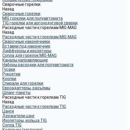
Сварочные горелки
Назад
Сварочные горелки
MIG горелки для полуавтомата
TIG горелки для аргонодуговой сварки
Расходные части к горелкам MIG-MAG
Назад
Расходные части к горелкам MIG-MAG
Сварочные наконечники
Вставки под наконечник
Диффузоры и изоляторы
Сопла для горелок MIG-MAG
Каналы направляющие
Наборы расходки для полуавтомата
Гусаки
Рукоятки
Кнопки
Спирали для горелки
Евроадаптеры, разъёмы
Шланг-пакеты
Расходные части к горелкам TIG
Назад
Расходные части к горелкам TIG
Цанги
Держатели цанг
Изоляторы, кольца TIG
Сопла TIG
Колпачки (заглушки)