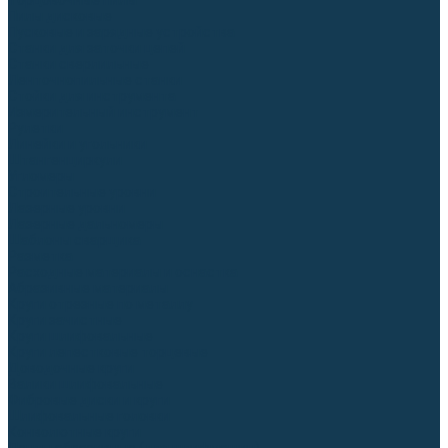
Торцовочные пилы
Пилы дисковые
Пусковые и зарядные устройства
Станки для заточки цепей
Станки сверлильные
Ленточнопильные станки
Стойки для инструмента
Измерительный инструмент
Рулетки
Линейки и угольники
Штангенциркули
Угломеры
Строительные уровни
Лазерные уровни
Лазерные дальномеры
Шаблоны сварщика
Разметка
Расходные материалы и оснастка
Абразивные материалы
Круги отрезные по металлу
Круги зачистные
Круги шлифовальные
Круги лепестковые торцевые
Доводочные круги
Валики шлифовальные
Фибровые диски и круги
Шлифовальные головки
Конволютные круги