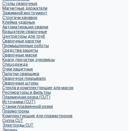
Столы сварочные
Магнитные держатели
Зажимной инструмент
Строгачи канавок
Клейма ударные
Автоматизация сварки
Вращатели сварочные
Центраторы для труб
Сварочные каретки
Промышленные роботы
Средства защиты
Сварочные маски
Краги, перчатки, руковицы
Спецодежда
Очки защитные
Палатки сварщика
Сварочное покрывало
Сварочные шторы
Стекла и комплектующие для масок
Респираторы и фильтры
Плазменная резка (CUT)
Источники (CUT)
Станки плазменной резки
Плазмотроны
Комплектующие для плазмотронов
Сопла CUT
Электроды CUT
Экраны