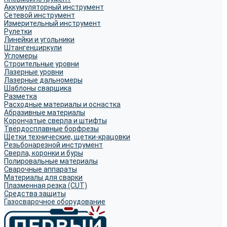
Аккумуляторный инструмент
Сетевой инструмент
Измерительный инструмент
Рулетки
Линейки и угольники
Штангенциркули
Угломеры
Строительные уровни
Лазерные уровни
Лазерные дальномеры
Шаблоны сварщика
Разметка
Расходные материалы и оснастка
Абразивные материалы
Корончатые сверла и штифты
Твёрдосплавные борфрезы
Щетки технические, щетки-крацовки
Резьбонарезной инструмент
Сверла, коронки и буры
Полировальные материалы
Сварочные аппараты
Материалы для сварки
Плазменная резка (CUT)
Средства защиты
Газосварочное оборудование