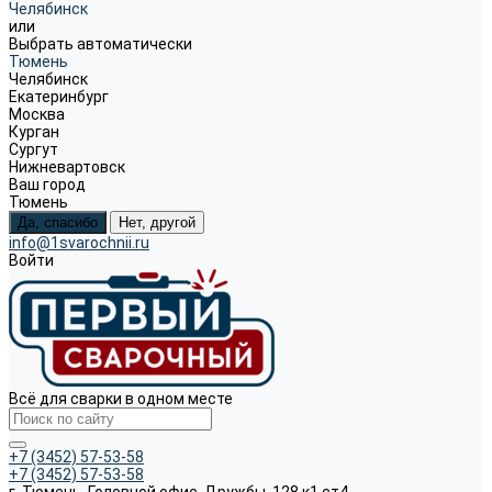
Челябинск
или
Выбрать автоматически
Тюмень
Челябинск
Екатеринбург
Москва
Курган
Сургут
Нижневартовск
Ваш город
Тюмень
Да, спасибо
Нет, другой
info@1svarochnii.ru
Войти
Всё для сварки в одном месте
+7 (3452) 57-53-58
+7 (3452) 57-53-58