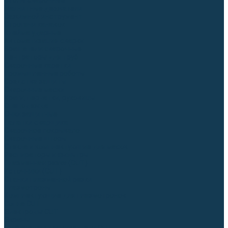
Столы сварочные
Магнитные держатели
Зажимной инструмент
Строгачи канавок
Клейма ударные
Автоматизация сварки
Вращатели сварочные
Центраторы для труб
Сварочные каретки
Промышленные роботы
Средства защиты
Сварочные маски
Краги, перчатки, руковицы
Спецодежда
Очки защитные
Палатки сварщика
Сварочное покрывало
Сварочные шторы
Стекла и комплектующие для масок
Респираторы и фильтры
Плазменная резка (CUT)
Источники (CUT)
Станки плазменной резки
Плазмотроны
Комплектующие для плазмотронов
Сопла CUT
Электроды CUT
Экраны