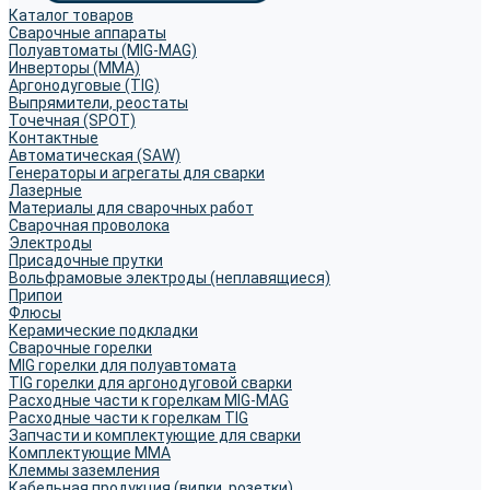
Каталог товаров
Сварочные аппараты
Полуавтоматы (MIG-MAG)
Инверторы (MMA)
Аргонодуговые (TIG)
Выпрямители, реостаты
Точечная (SPOT)
Контактные
Автоматическая (SAW)
Генераторы и агрегаты для сварки
Лазерные
Материалы для сварочных работ
Сварочная проволока
Электроды
Присадочные прутки
Вольфрамовые электроды (неплавящиеся)
Припои
Флюсы
Керамические подкладки
Сварочные горелки
MIG горелки для полуавтомата
TIG горелки для аргонодуговой сварки
Расходные части к горелкам MIG-MAG
Расходные части к горелкам TIG
Запчасти и комплектующие для сварки
Комплектующие ММА
Клеммы заземления
Кабельная продукция (вилки, розетки)