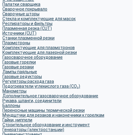
Палатки сварщика
Сварочное покрывало
Сварочные шторы
Стекла и комплектующие для масок
Респираторы и фильтры
Плазменная резка (CUT)
Источники (CUT)
Станки плазменной резки
Плазмотроны
Комплектующие для плазмотронов
Комплектующие для лазерной резки
Газосварочное оборудование
Газовые горелки
Газовые резаки
Лампы паяльные
Газовые редукторы
Регуляторы расхода газа
Подогреватели углекислого газа (CO₂)
Манометры
Дополнительное газосварочное оборудование
Рукава, шланги, соединители
Баллоны
Переносные машины термической резки
Мундштуки для резаков и наконечники к горелкам
Гайки, ниппели
Строительное оборудование и инструмент
Генераторы (электростанции)
Пневмоинструмент