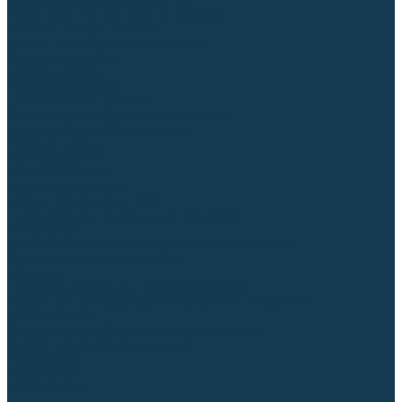
Диффузоры и завихрители CUT
Изоляторы, кольца уплотнительные
Насадки, кожухи, колпаки
Головы, основания плазмотронов
Корпусы, разъёмы
Шлейфы, кабеля
Наборы балеринок
Циркульные устройства
Комплектующие для лазерной резки
Газосварочное оборудование
Газовые горелки
Газовые резаки
Лампы паяльные
Газовые редукторы
Регуляторы расхода газа
Подогреватели углекислого газа (CO₂)
Манометры
Дополнительное газосварочное оборудование
Рукава, шланги, соединители
Баллоны
Переносные машины термической резки
Мундштуки для резаков и наконечники к горелкам
Гайки, ниппели
Строительное оборудование и инструмент
Генераторы (электростанции)
Бензиновые
Дизельные
Инверторные