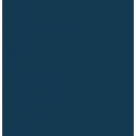
Блоки автоматики для генераторов
Аксессуары для генераторов
Пневмоинструмент
Компрессоры
Безмасляные компрессоры
Масляные ременные компрессоры
Масляные коаксиальные компрессоры
Автомобильные компрессоры
Комплектующие для компрессоров
Пневмошлифмашины
Пневмодрели
Пневмогайковерты
Пневмопистолеты
Наборы пневмоинструмента
Шланги
Аксессуары к пневмоинструменту
Аккумуляторный инструмент
Аккумуляторные УШМ (болгарки)
Аккумуляторные дрели-шуруповерты
Аккумуляторные перфораторы
Аккумуляторные дисковые пилы
Аккумуляторные батареи, зарядные устройства
Сетевой инструмент
УШМ и шлифмашины
Дрели, миксеры, шуруповерты сетевые
Перфораторы
Отбойные молотки
Точильные станки