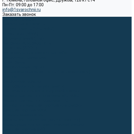
г. Тюмень, Головной офис, Дружбы, 128 к1 ст4
Пн-Пт: 09:00 до 17:00
info@1svarochnii.ru
Заказать звонок
Каталог товаров
Сварочные аппараты
Полуавтоматы (MIG-MAG)
Инверторы (MMA)
Аргонодуговые (TIG)
Выпрямители, реостаты
Точечная (SPOT)
Материалы для сварочных работ
Сварочная проволока
Электроды
Присадочные прутки
Вольфрамовые электроды (неплавящиеся)
Припои
Сварочные горелки
MIG горелки для полуавтомата
TIG горелки для аргонодуговой сварки
Расходные части к горелкам MIG-MAG
Расходные части к горелкам TIG
Запчасти и комплектующие для сварки
Комплектующие ММА
Клеммы заземления
Кабельная продукция (вилки, розетки)
Аксессуары для автоматической сварки
Комплектующие SPOT