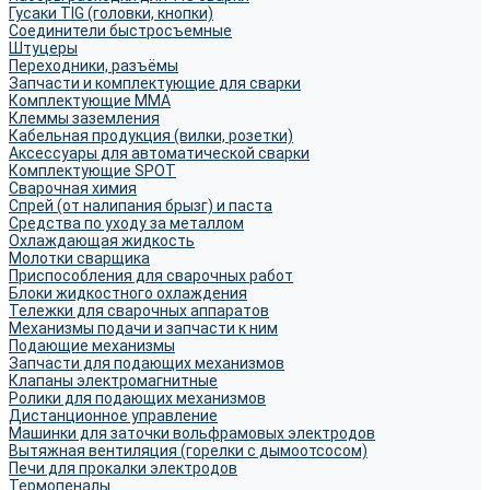
Гусаки TIG (головки, кнопки)
Соединители быстросъемные
Штуцеры
Переходники, разъёмы
Запчасти и комплектующие для сварки
Комплектующие ММА
Клеммы заземления
Кабельная продукция (вилки, розетки)
Аксессуары для автоматической сварки
Комплектующие SPOT
Сварочная химия
Спрей (от налипания брызг) и паста
Средства по уходу за металлом
Охлаждающая жидкость
Молотки сварщика
Приспособления для сварочных работ
Блоки жидкостного охлаждения
Тележки для сварочных аппаратов
Механизмы подачи и запчасти к ним
Подающие механизмы
Запчасти для подающих механизмов
Клапаны электромагнитные
Ролики для подающих механизмов
Дистанционное управление
Машинки для заточки вольфрамовых электродов
Вытяжная вентиляция (горелки с дымоотсосом)
Печи для прокалки электродов
Термопеналы