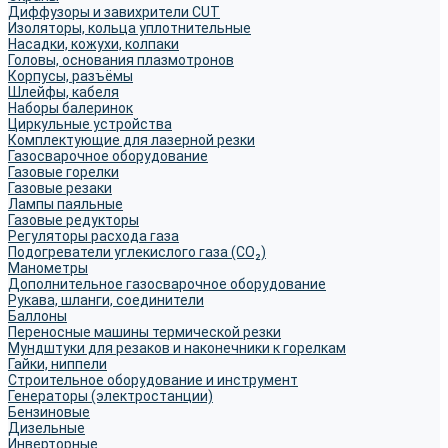
Диффузоры и завихрители CUT
Изоляторы, кольца уплотнительные
Насадки, кожухи, колпаки
Головы, основания плазмотронов
Корпусы, разъёмы
Шлейфы, кабеля
Наборы балеринок
Циркульные устройства
Комплектующие для лазерной резки
Газосварочное оборудование
Газовые горелки
Газовые резаки
Лампы паяльные
Газовые редукторы
Регуляторы расхода газа
Подогреватели углекислого газа (CO₂)
Манометры
Дополнительное газосварочное оборудование
Рукава, шланги, соединители
Баллоны
Переносные машины термической резки
Мундштуки для резаков и наконечники к горелкам
Гайки, ниппели
Строительное оборудование и инструмент
Генераторы (электростанции)
Бензиновые
Дизельные
Инверторные