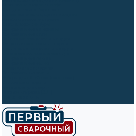
Ленты абразивные (для шлифмашин)
Корончатые сверла и штифты
Твёрдосплавные борфрезы
Щетки технические, щетки-крацовки
Резьбонарезной инструмент
Сверла, коронки и буры
Полировальные материалы
Полировальные круги
Войлочные полировальные круги
Фетровые полировальные круги
Муслиновые полировальные круги
Cизалевые полировальные круги
Полировальные головки
Полировальные валики
Щётки для чистки кругов
Полировальные пасты
Наборы для обработки (полировки)
Сварочные аппараты
Материалы для сварки
Плазменная резка (CUT)
Средства защиты
Газосварочное оборудование