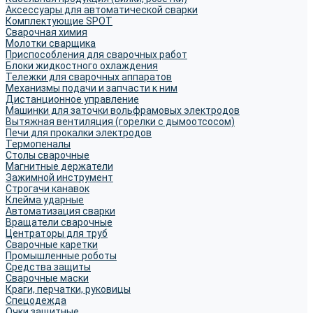
Аксессуары для автоматической сварки
Комплектующие SPOT
Сварочная химия
Молотки сварщика
Приспособления для сварочных работ
Блоки жидкостного охлаждения
Тележки для сварочных аппаратов
Механизмы подачи и запчасти к ним
Дистанционное управление
Машинки для заточки вольфрамовых электродов
Вытяжная вентиляция (горелки с дымоотсосом)
Печи для прокалки электродов
Термопеналы
Столы сварочные
Магнитные держатели
Зажимной инструмент
Строгачи канавок
Клейма ударные
Автоматизация сварки
Вращатели сварочные
Центраторы для труб
Сварочные каретки
Промышленные роботы
Средства защиты
Сварочные маски
Краги, перчатки, руковицы
Спецодежда
Очки защитные