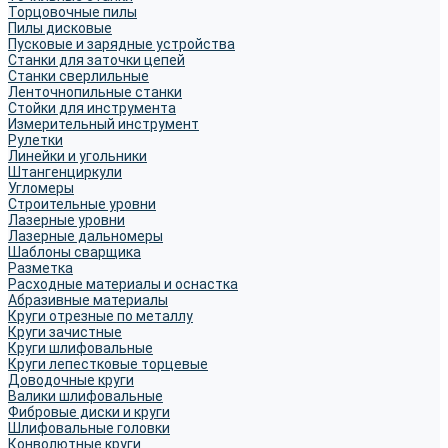
Торцовочные пилы
Пилы дисковые
Пусковые и зарядные устройства
Станки для заточки цепей
Станки сверлильные
Ленточнопильные станки
Стойки для инструмента
Измерительный инструмент
Рулетки
Линейки и угольники
Штангенциркули
Угломеры
Строительные уровни
Лазерные уровни
Лазерные дальномеры
Шаблоны сварщика
Разметка
Расходные материалы и оснастка
Абразивные материалы
Круги отрезные по металлу
Круги зачистные
Круги шлифовальные
Круги лепестковые торцевые
Доводочные круги
Валики шлифовальные
Фибровые диски и круги
Шлифовальные головки
Конволютные круги