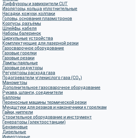
Диффузоры и завихрители CUT
Изоляторы, кольца уплотнительные
Насадки, кожухи, колпаки
Головы, основания плазмотронов
Корпусы, разъёмы
Шлейфы, кабеля
Наборы балеринок
Циркульные устройства
Комплектующие для лазерной резки
Газосварочное оборудование
Газовые горелки
Газовые резаки
Лампы паяльные
Газовые редукторы
Регуляторы расхода газа
Подогреватели углекислого газа (CO₂)
Манометры
Дополнительное газосварочное оборудование
Рукава, шланги, соединители
Баллоны
Переносные машины термической резки
Мундштуки для резаков и наконечники к горелкам
Гайки, ниппели
Строительное оборудование и инструмент
Генераторы (электростанции)
Бензиновые
Дизельные
Инверторные