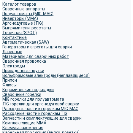
Каталог товаров
Сварочные аппараты
Полуавтоматы (MIG-MAG)
Инверторы (MMA)
Аргонодуговые (TIG)
Выпрямители, реостаты
Точечная (SPOT)
Контактные
Автоматическая (SAW)
Генераторы и агрегаты для сварки
Лазерные
Материалы для сварочных работ
Сварочная проволока
Электроды
Присадочные прутки
Вольфрамовые электроды (неплавящиеся)
Припои
Флюсы
Керамические подкладки
Сварочные горелки
MIG горелки для полуавтомата
TIG горелки для аргонодуговой сварки
Расходные части к горелкам MIG-MAG
Расходные части к горелкам TIG
Запчасти и комплектующие для сварки
Комплектующие ММА
Клеммы заземления
Кабельная продукция (вилки, розетки)