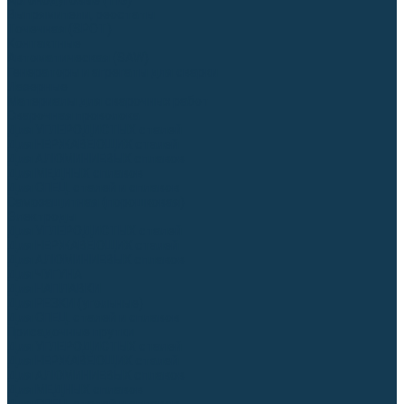
Аргонодуговые (TIG)
Выпрямители, реостаты
Точечная (SPOT)
Контактные
Автоматическая (SAW)
Генераторы и агрегаты для сварки
Лазерные
Материалы для сварочных работ
Сварочная проволока
Для УГЛЕРОДИСТЫХ сталей
Для НЕРЖАВЕЮЩИХ сталей
Для АЛЮМИНИЕВЫХ сплавов
Для МЕДНЫХ сплавов
Для СПЕЦ. сталей и сплавов
Самозащитная (порошковая)
Электроды
Для УГЛЕРОДИСТЫХ сталей
Для НЕРЖАВЕЮЩИХ сталей
Для АЛЮМИНИЕВЫХ сплавов
Для ЧУГУНА
Для НАПЛАВКИ
Для РЕЗКИ (угольные)
Для СПЕЦ. сталей и сплавов
Присадочные прутки
Для УГЛЕРОДИСТЫХ сталей
Для НЕРЖАВЕЮЩИХ сталей
Для АЛЮМИНИЕВЫХ сплавов
Для МЕДНЫХ сплавов