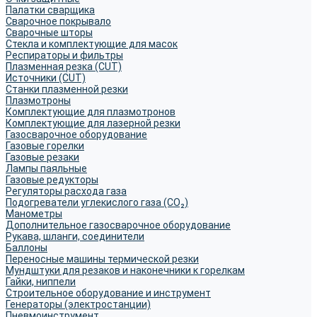
Палатки сварщика
Сварочное покрывало
Сварочные шторы
Стекла и комплектующие для масок
Респираторы и фильтры
Плазменная резка (CUT)
Источники (CUT)
Станки плазменной резки
Плазмотроны
Комплектующие для плазмотронов
Комплектующие для лазерной резки
Газосварочное оборудование
Газовые горелки
Газовые резаки
Лампы паяльные
Газовые редукторы
Регуляторы расхода газа
Подогреватели углекислого газа (CO₂)
Манометры
Дополнительное газосварочное оборудование
Рукава, шланги, соединители
Баллоны
Переносные машины термической резки
Мундштуки для резаков и наконечники к горелкам
Гайки, ниппели
Строительное оборудование и инструмент
Генераторы (электростанции)
Пневмоинструмент