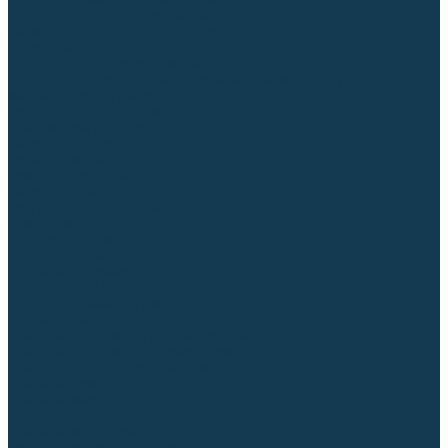
Приспособления для сварочных работ
Блоки жидкостного охлаждения
Тележки для сварочных аппаратов
Механизмы подачи и запчасти к ним
Дистанционное управление
Машинки для заточки вольфрамовых электродов
Автоматизация сварки
Вращатели сварочные
Центраторы для труб
Сварочные каретки
Промышленные роботы
Средства защиты
Сварочные маски
Краги, перчатки, руковицы
Спецодежда
Очки защитные
Палатки сварщика
Плазменная резка (CUT)
Источники (CUT)
Станки плазменной резки
Плазмотроны
Комплектующие для плазмотронов
Комплектующие для лазерной резки
Газосварочное оборудование
Газовые горелки
Газовые резаки
Лампы паяльные
Газовые редукторы