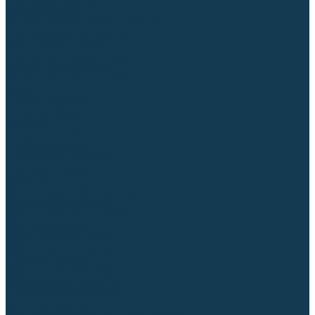
Торцовочные пилы
Пилы дисковые
Пусковые и зарядные устройства
Станки для заточки цепей
Станки сверлильные
Ленточнопильные станки
Стойки для инструмента
Измерительный инструмент
Рулетки
Линейки и угольники
Штангенциркули
Угломеры
Строительные уровни
Лазерные уровни
Лазерные дальномеры
Шаблоны сварщика
Разметка
Расходные материалы и оснастка
Абразивные материалы
Круги отрезные по металлу
Круги зачистные
Круги шлифовальные
Круги лепестковые торцевые
Доводочные круги
Валики шлифовальные
Фибровые диски и круги
Шлифовальные головки
Конволютные круги