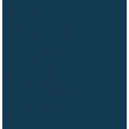
Гусаки TIG (головки, кнопки)
Соединители быстросъемные
Штуцеры
Переходники, разъёмы
Запчасти и комплектующие для сварки
Комплектующие ММА
Клеммы заземления
Кабельная продукция (вилки, розетки)
Аксессуары для автоматической сварки
Комплектующие SPOT
Сварочная химия
Спрей (от налипания брызг) и паста
Средства по уходу за металлом
Охлаждающая жидкость
Молотки сварщика
Приспособления для сварочных работ
Блоки жидкостного охлаждения
Тележки для сварочных аппаратов
Механизмы подачи и запчасти к ним
Подающие механизмы
Запчасти для подающих механизмов
Клапаны электромагнитные
Ролики для подающих механизмов
Дистанционное управление
Машинки для заточки вольфрамовых электродов
Вытяжная вентиляция (горелки с дымоотсосом)
Печи для прокалки электродов
Термопеналы