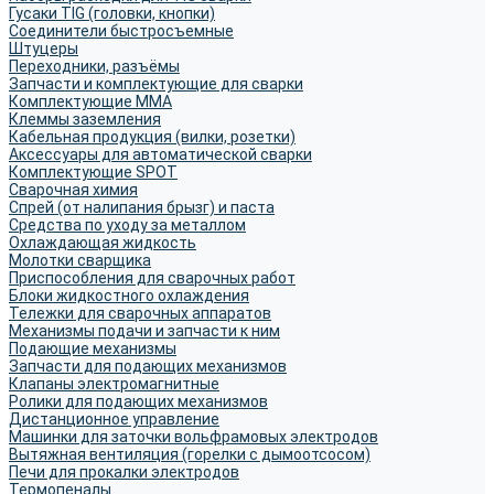
Гусаки TIG (головки, кнопки)
Соединители быстросъемные
Штуцеры
Переходники, разъёмы
Запчасти и комплектующие для сварки
Комплектующие ММА
Клеммы заземления
Кабельная продукция (вилки, розетки)
Аксессуары для автоматической сварки
Комплектующие SPOT
Сварочная химия
Спрей (от налипания брызг) и паста
Средства по уходу за металлом
Охлаждающая жидкость
Молотки сварщика
Приспособления для сварочных работ
Блоки жидкостного охлаждения
Тележки для сварочных аппаратов
Механизмы подачи и запчасти к ним
Подающие механизмы
Запчасти для подающих механизмов
Клапаны электромагнитные
Ролики для подающих механизмов
Дистанционное управление
Машинки для заточки вольфрамовых электродов
Вытяжная вентиляция (горелки с дымоотсосом)
Печи для прокалки электродов
Термопеналы