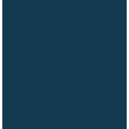
Блоки автоматики для генераторов
Аксессуары для генераторов
Пневмоинструмент
Компрессоры
Безмасляные компрессоры
Масляные ременные компрессоры
Масляные коаксиальные компрессоры
Автомобильные компрессоры
Комплектующие для компрессоров
Пневмошлифмашины
Пневмодрели
Пневмогайковерты
Пневмопистолеты
Наборы пневмоинструмента
Шланги
Аксессуары к пневмоинструменту
Аккумуляторный инструмент
Аккумуляторные УШМ (болгарки)
Аккумуляторные дрели-шуруповерты
Аккумуляторные перфораторы
Аккумуляторные дисковые пилы
Аккумуляторные батареи, зарядные устройства
Сетевой инструмент
УШМ и шлифмашины
Дрели, миксеры, шуруповерты сетевые
Перфораторы
Отбойные молотки
Точильные станки