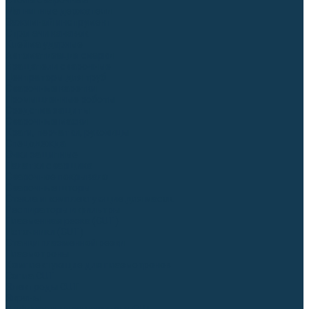
Столы сварочные
Магнитные держатели
Зажимной инструмент
Строгачи канавок
Клейма ударные
Автоматизация сварки
Вращатели сварочные
Центраторы для труб
Сварочные каретки
Промышленные роботы
Средства защиты
Сварочные маски
Краги, перчатки, руковицы
Спецодежда
Очки защитные
Палатки сварщика
Сварочное покрывало
Сварочные шторы
Стекла и комплектующие для масок
Респираторы и фильтры
Плазменная резка (CUT)
Источники (CUT)
Станки плазменной резки
Плазмотроны
Комплектующие для плазмотронов
Сопла CUT
Электроды CUT
Экраны