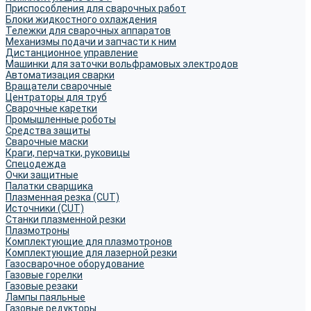
Приспособления для сварочных работ
Блоки жидкостного охлаждения
Тележки для сварочных аппаратов
Механизмы подачи и запчасти к ним
Дистанционное управление
Машинки для заточки вольфрамовых электродов
Автоматизация сварки
Вращатели сварочные
Центраторы для труб
Сварочные каретки
Промышленные роботы
Средства защиты
Сварочные маски
Краги, перчатки, руковицы
Спецодежда
Очки защитные
Палатки сварщика
Плазменная резка (CUT)
Источники (CUT)
Станки плазменной резки
Плазмотроны
Комплектующие для плазмотронов
Комплектующие для лазерной резки
Газосварочное оборудование
Газовые горелки
Газовые резаки
Лампы паяльные
Газовые редукторы