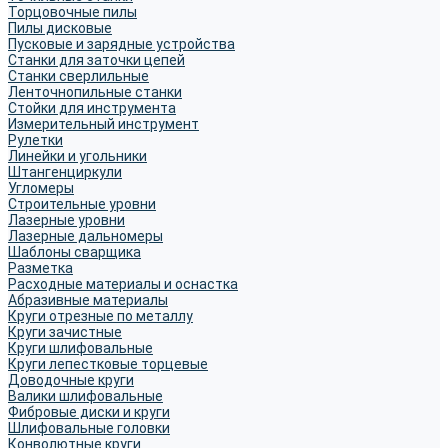
Торцовочные пилы
Пилы дисковые
Пусковые и зарядные устройства
Станки для заточки цепей
Станки сверлильные
Ленточнопильные станки
Стойки для инструмента
Измерительный инструмент
Рулетки
Линейки и угольники
Штангенциркули
Угломеры
Строительные уровни
Лазерные уровни
Лазерные дальномеры
Шаблоны сварщика
Разметка
Расходные материалы и оснастка
Абразивные материалы
Круги отрезные по металлу
Круги зачистные
Круги шлифовальные
Круги лепестковые торцевые
Доводочные круги
Валики шлифовальные
Фибровые диски и круги
Шлифовальные головки
Конволютные круги