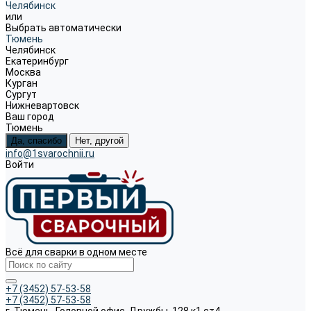
Челябинск
или
Выбрать автоматически
Тюмень
Челябинск
Екатеринбург
Москва
Курган
Сургут
Нижневартовск
Ваш город
Тюмень
Да, спасибо
Нет, другой
info@1svarochnii.ru
Войти
Всё для сварки в одном месте
+7 (3452) 57-53-58
+7 (3452) 57-53-58