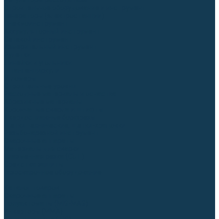
Регуляторы расхода газа
Строительное оборудование и инструмент
Генераторы (электростанции)
Пневмоинструмент
Аккумуляторный инструмент
Сетевой инструмент
Измерительный инструмент
Рулетки
Линейки и угольники
Штангенциркули
Угломеры
Строительные уровни
Расходные материалы и оснастка
Абразивные материалы
Корончатые сверла и штифты
Твёрдосплавные борфрезы
Щетки технические, щетки-крацовки
Резьбонарезной инструмент
Сварочные аппараты
Материалы для сварки
Плазменная резка (CUT)
Средства защиты
Газосварочное оборудование
...
Каталог товаров
Сварочные аппараты
Полуавтоматы (MIG-MAG)
Инверторы (MMA)