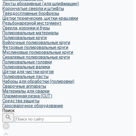
Ленты абразивные (для шлифмашин)
Корончатые сверла и штифты
Твёрдосплавные борфрезы
Щетки технические, щетки-крацовки
Резьбонарезной инструмент
Сверла, коронки и буры
Полировальные материалы
Полировальные круги
Войлочные полировальные круги
Фетровые полировальные круги
Муслиновые полировальные круги
Cизалевые полировальные круги
Полировальные головки
Полировальные валики
Щётки для чистки кругов
Полировальные пасты
Наборы для обработки (полировки)
Сварочные аппараты
Материалы для сварки
Плазменная резка (CUT)
Средства защиты
Газосварочное оборудование
Поиск