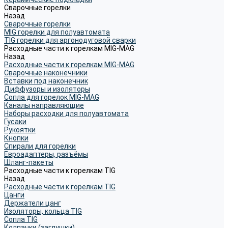
Сварочные горелки
Назад
Сварочные горелки
MIG горелки для полуавтомата
TIG горелки для аргонодуговой сварки
Расходные части к горелкам MIG-MAG
Назад
Расходные части к горелкам MIG-MAG
Сварочные наконечники
Вставки под наконечник
Диффузоры и изоляторы
Сопла для горелок MIG-MAG
Каналы направляющие
Наборы расходки для полуавтомата
Гусаки
Рукоятки
Кнопки
Спирали для горелки
Евроадаптеры, разъёмы
Шланг-пакеты
Расходные части к горелкам TIG
Назад
Расходные части к горелкам TIG
Цанги
Держатели цанг
Изоляторы, кольца TIG
Сопла TIG
Колпачки (заглушки)