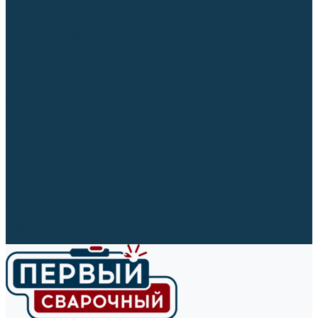
Ленты абразивные (для шлифмашин)
Корончатые сверла и штифты
Твёрдосплавные борфрезы
Щетки технические, щетки-крацовки
Резьбонарезной инструмент
Сверла, коронки и буры
Полировальные материалы
Полировальные круги
Войлочные полировальные круги
Фетровые полировальные круги
Муслиновые полировальные круги
Cизалевые полировальные круги
Полировальные головки
Полировальные валики
Щётки для чистки кругов
Полировальные пасты
Наборы для обработки (полировки)
Сварочные аппараты
Материалы для сварки
Плазменная резка (CUT)
Средства защиты
Газосварочное оборудование