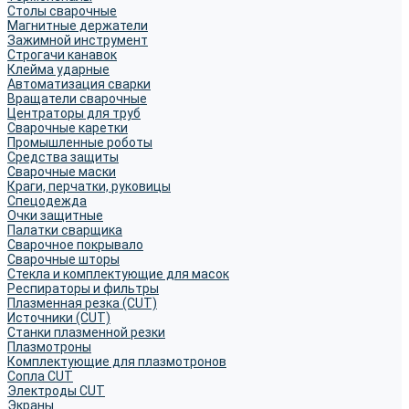
Столы сварочные
Магнитные держатели
Зажимной инструмент
Строгачи канавок
Клейма ударные
Автоматизация сварки
Вращатели сварочные
Центраторы для труб
Сварочные каретки
Промышленные роботы
Средства защиты
Сварочные маски
Краги, перчатки, руковицы
Спецодежда
Очки защитные
Палатки сварщика
Сварочное покрывало
Сварочные шторы
Стекла и комплектующие для масок
Респираторы и фильтры
Плазменная резка (CUT)
Источники (CUT)
Станки плазменной резки
Плазмотроны
Комплектующие для плазмотронов
Сопла CUT
Электроды CUT
Экраны