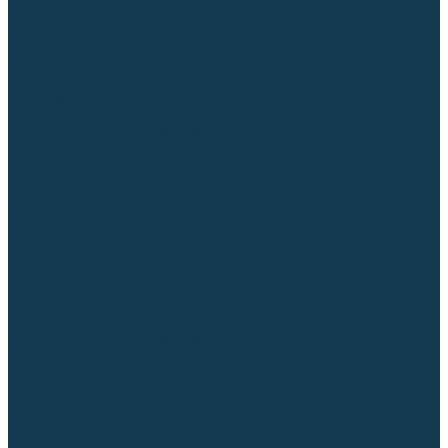
Для СПЕЦ. сталей и сплавов
Вольфрамовые электроды (неплавящиеся)
Припои
Флюсы
Керамические подкладки
Сварочные горелки
MIG горелки для полуавтомата
TIG горелки для аргонодуговой сварки
Расходные части к горелкам MIG-MAG
Сварочные наконечники
Вставки под наконечник
Диффузоры и изоляторы
Сопла для горелок MIG-MAG
Каналы направляющие
Наборы расходки для полуавтомата
Гусаки
Рукоятки
Кнопки
Спирали для горелки
Евроадаптеры, разъёмы
Шланг-пакеты
Расходные части к горелкам TIG
Цанги
Держатели цанг
Изоляторы, кольца TIG
Сопла TIG
Колпачки (заглушки)
Наборы расходки для TIG сварки