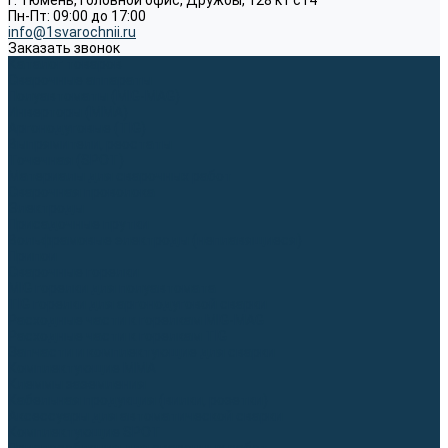
г. Тюмень, Головной офис, Дружбы, 128 к1 ст4
Пн-Пт: 09:00 до 17:00
info@1svarochnii.ru
Заказать звонок
Каталог товаров
Сварочные аппараты
Полуавтоматы (MIG-MAG)
Инверторы (MMA)
Аргонодуговые (TIG)
Выпрямители, реостаты
Точечная (SPOT)
Материалы для сварочных работ
Сварочная проволока
Электроды
Присадочные прутки
Вольфрамовые электроды (неплавящиеся)
Припои
Сварочные горелки
MIG горелки для полуавтомата
TIG горелки для аргонодуговой сварки
Расходные части к горелкам MIG-MAG
Расходные части к горелкам TIG
Запчасти и комплектующие для сварки
Комплектующие ММА
Клеммы заземления
Кабельная продукция (вилки, розетки)
Аксессуары для автоматической сварки
Комплектующие SPOT