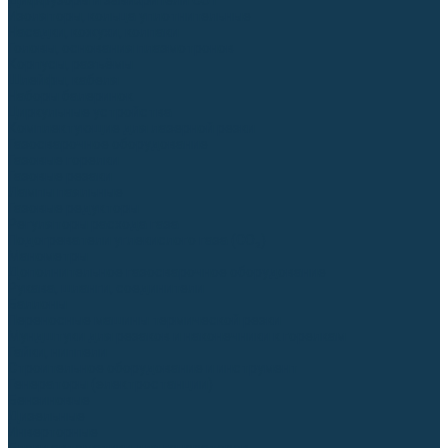
Диффузоры и завихрители CUT
Изоляторы, кольца уплотнительные
Насадки, кожухи, колпаки
Головы, основания плазмотронов
Корпусы, разъёмы
Шлейфы, кабеля
Наборы балеринок
Циркульные устройства
Комплектующие для лазерной резки
Газосварочное оборудование
Газовые горелки
Газовые резаки
Лампы паяльные
Газовые редукторы
Регуляторы расхода газа
Подогреватели углекислого газа (CO₂)
Манометры
Дополнительное газосварочное оборудование
Рукава, шланги, соединители
Баллоны
Переносные машины термической резки
Мундштуки для резаков и наконечники к горелкам
Гайки, ниппели
Строительное оборудование и инструмент
Генераторы (электростанции)
Бензиновые
Дизельные
Инверторные