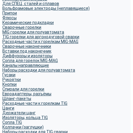
Для СПЕЦ. сталей и сплавов
Вольфрамовые электроды (неплавящиеся)
Припои
Флюсы
Керамические подкладки
Сварочные горелки
MIG горелки для полуавтомата
TIG горелки для аргонодуговой сварки
Расходные части к горелкам MIG-MAG
Сварочные наконечники
Вставки под наконечник
Диффузоры и изоляторы
Сопла для горелок MIG-MAG
Каналы направляющие
Наборы расходки для полуавтомата
Гусаки
Рукоятки
Кнопки
Спирали для горелки
Евроадаптеры, разъёмы
Шланг-пакеты
Расходные части к горелкам TIG
Цанги
Держатели цанг
Изоляторы, кольца TIG
Сопла TIG
Колпачки (заглушки)
Наборы расходки для TIG сварки