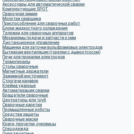
Аксессуары для автоматической сварки
Комплектующие SPOT
Сварочная химия
Молотки сварщика
Приспособления для сварочных работ
Блоки жидкостного охлаждения
Тележки для сварочных аппаратов
Механизмы подачи и запчасти к ним
Дистанционное управление
Машинки для заточки вольфрамовых электродов
Вытяжная вентиляция (горелки с дымоотсосом)
Печи для прокалки электродов
Термопеналы
Столы сварочные
Магнитные держатели
Зажимной инструмент
Строгачи канавок
Клейма ударные
Автоматизация сварки
Вращатели сварочные
Центраторы для труб
Сварочные каретки
Промышленные роботы
Средства защиты
Сварочные маски
Краги, перчатки, руковицы
Спецодежда
Очки защитные