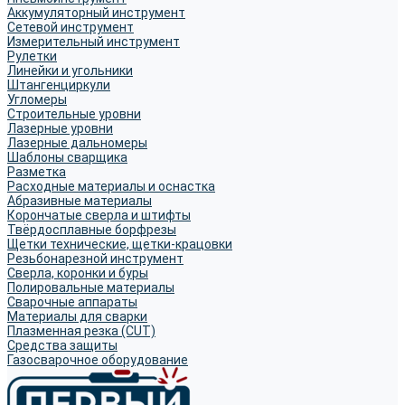
Аккумуляторный инструмент
Сетевой инструмент
Измерительный инструмент
Рулетки
Линейки и угольники
Штангенциркули
Угломеры
Строительные уровни
Лазерные уровни
Лазерные дальномеры
Шаблоны сварщика
Разметка
Расходные материалы и оснастка
Абразивные материалы
Корончатые сверла и штифты
Твёрдосплавные борфрезы
Щетки технические, щетки-крацовки
Резьбонарезной инструмент
Сверла, коронки и буры
Полировальные материалы
Сварочные аппараты
Материалы для сварки
Плазменная резка (CUT)
Средства защиты
Газосварочное оборудование