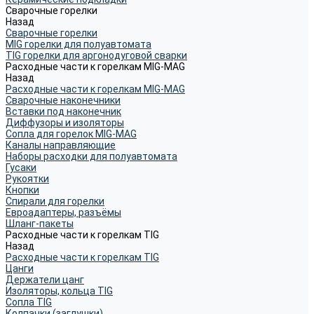
Сварочные горелки
Назад
Сварочные горелки
MIG горелки для полуавтомата
TIG горелки для аргонодуговой сварки
Расходные части к горелкам MIG-MAG
Назад
Расходные части к горелкам MIG-MAG
Сварочные наконечники
Вставки под наконечник
Диффузоры и изоляторы
Сопла для горелок MIG-MAG
Каналы направляющие
Наборы расходки для полуавтомата
Гусаки
Рукоятки
Кнопки
Спирали для горелки
Евроадаптеры, разъёмы
Шланг-пакеты
Расходные части к горелкам TIG
Назад
Расходные части к горелкам TIG
Цанги
Держатели цанг
Изоляторы, кольца TIG
Сопла TIG
Колпачки (заглушки)