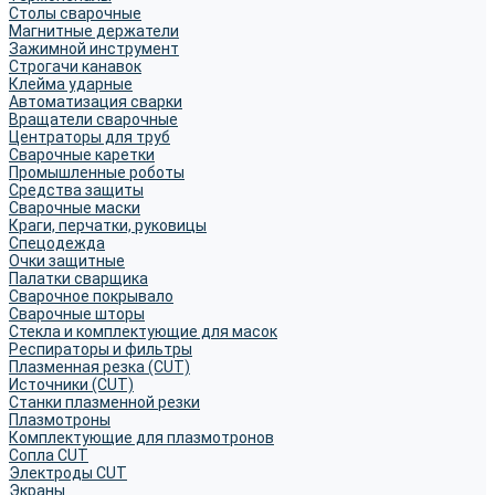
Столы сварочные
Магнитные держатели
Зажимной инструмент
Строгачи канавок
Клейма ударные
Автоматизация сварки
Вращатели сварочные
Центраторы для труб
Сварочные каретки
Промышленные роботы
Средства защиты
Сварочные маски
Краги, перчатки, руковицы
Спецодежда
Очки защитные
Палатки сварщика
Сварочное покрывало
Сварочные шторы
Стекла и комплектующие для масок
Респираторы и фильтры
Плазменная резка (CUT)
Источники (CUT)
Станки плазменной резки
Плазмотроны
Комплектующие для плазмотронов
Сопла CUT
Электроды CUT
Экраны