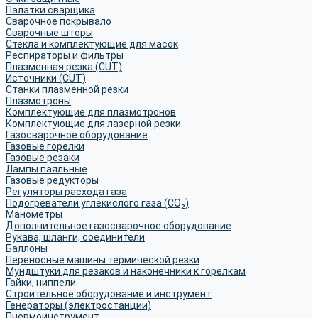
Палатки сварщика
Сварочное покрывало
Сварочные шторы
Стекла и комплектующие для масок
Респираторы и фильтры
Плазменная резка (CUT)
Источники (CUT)
Станки плазменной резки
Плазмотроны
Комплектующие для плазмотронов
Комплектующие для лазерной резки
Газосварочное оборудование
Газовые горелки
Газовые резаки
Лампы паяльные
Газовые редукторы
Регуляторы расхода газа
Подогреватели углекислого газа (CO₂)
Манометры
Дополнительное газосварочное оборудование
Рукава, шланги, соединители
Баллоны
Переносные машины термической резки
Мундштуки для резаков и наконечники к горелкам
Гайки, ниппели
Строительное оборудование и инструмент
Генераторы (электростанции)
Пневмоинструмент