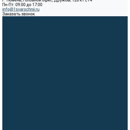
г. Тюмень, Головной офис, Дружбы, 128 к1 ст4
Пн-Пт: 09:00 до 17:00
info@1svarochnii.ru
Заказать звонок
Каталог товаров
Сварочные аппараты
Полуавтоматы (MIG-MAG)
Инверторы (MMA)
Аргонодуговые (TIG)
Выпрямители, реостаты
Точечная (SPOT)
Материалы для сварочных работ
Сварочная проволока
Электроды
Присадочные прутки
Вольфрамовые электроды (неплавящиеся)
Припои
Сварочные горелки
MIG горелки для полуавтомата
TIG горелки для аргонодуговой сварки
Расходные части к горелкам MIG-MAG
Расходные части к горелкам TIG
Запчасти и комплектующие для сварки
Комплектующие ММА
Клеммы заземления
Кабельная продукция (вилки, розетки)
Аксессуары для автоматической сварки
Комплектующие SPOT