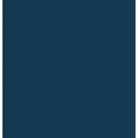
Торцовочные пилы
Пилы дисковые
Пусковые и зарядные устройства
Станки для заточки цепей
Станки сверлильные
Ленточнопильные станки
Стойки для инструмента
Измерительный инструмент
Рулетки
Линейки и угольники
Штангенциркули
Угломеры
Строительные уровни
Лазерные уровни
Лазерные дальномеры
Шаблоны сварщика
Разметка
Расходные материалы и оснастка
Абразивные материалы
Круги отрезные по металлу
Круги зачистные
Круги шлифовальные
Круги лепестковые торцевые
Доводочные круги
Валики шлифовальные
Фибровые диски и круги
Шлифовальные головки
Конволютные круги