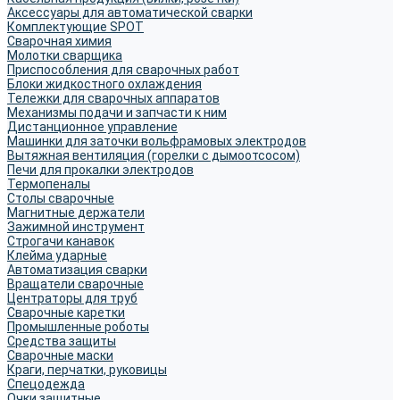
Аксессуары для автоматической сварки
Комплектующие SPOT
Сварочная химия
Молотки сварщика
Приспособления для сварочных работ
Блоки жидкостного охлаждения
Тележки для сварочных аппаратов
Механизмы подачи и запчасти к ним
Дистанционное управление
Машинки для заточки вольфрамовых электродов
Вытяжная вентиляция (горелки с дымоотсосом)
Печи для прокалки электродов
Термопеналы
Столы сварочные
Магнитные держатели
Зажимной инструмент
Строгачи канавок
Клейма ударные
Автоматизация сварки
Вращатели сварочные
Центраторы для труб
Сварочные каретки
Промышленные роботы
Средства защиты
Сварочные маски
Краги, перчатки, руковицы
Спецодежда
Очки защитные