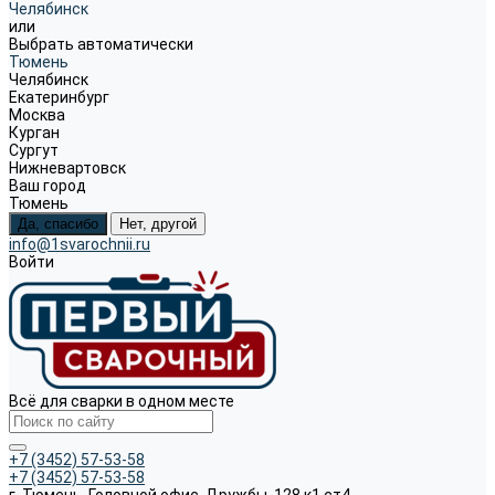
Челябинск
или
Выбрать автоматически
Тюмень
Челябинск
Екатеринбург
Москва
Курган
Сургут
Нижневартовск
Ваш город
Тюмень
Да, спасибо
Нет, другой
info@1svarochnii.ru
Войти
Всё для сварки в одном месте
+7 (3452) 57-53-58
+7 (3452) 57-53-58