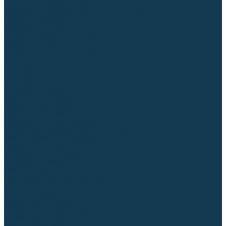
Регуляторы расхода газа
Строительное оборудование и инструмент
Генераторы (электростанции)
Пневмоинструмент
Аккумуляторный инструмент
Сетевой инструмент
Измерительный инструмент
Рулетки
Линейки и угольники
Штангенциркули
Угломеры
Строительные уровни
Расходные материалы и оснастка
Абразивные материалы
Корончатые сверла и штифты
Твёрдосплавные борфрезы
Щетки технические, щетки-крацовки
Резьбонарезной инструмент
Сварочные аппараты
Материалы для сварки
Плазменная резка (CUT)
Средства защиты
Газосварочное оборудование
...
Каталог товаров
Сварочные аппараты
Полуавтоматы (MIG-MAG)
Инверторы (MMA)