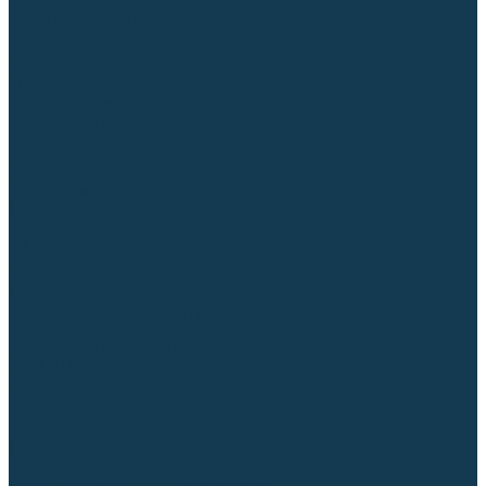
Диффузоры и завихрители CUT
Изоляторы, кольца уплотнительные
Насадки, кожухи, колпаки
Головы, основания плазмотронов
Корпусы, разъёмы
Шлейфы, кабеля
Наборы балеринок
Циркульные устройства
Комплектующие для лазерной резки
Газосварочное оборудование
Газовые горелки
Газовые резаки
Лампы паяльные
Газовые редукторы
Регуляторы расхода газа
Подогреватели углекислого газа (CO₂)
Манометры
Дополнительное газосварочное оборудование
Рукава, шланги, соединители
Баллоны
Переносные машины термической резки
Мундштуки для резаков и наконечники к горелкам
Гайки, ниппели
Строительное оборудование и инструмент
Генераторы (электростанции)
Бензиновые
Дизельные
Инверторные