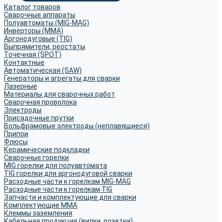
Каталог товаров
Сварочные аппараты
Полуавтоматы (MIG-MAG)
Инверторы (MMA)
Аргонодуговые (TIG)
Выпрямители, реостаты
Точечная (SPOT)
Контактные
Автоматическая (SAW)
Генераторы и агрегаты для сварки
Лазерные
Материалы для сварочных работ
Сварочная проволока
Электроды
Присадочные прутки
Вольфрамовые электроды (неплавящиеся)
Припои
Флюсы
Керамические подкладки
Сварочные горелки
MIG горелки для полуавтомата
TIG горелки для аргонодуговой сварки
Расходные части к горелкам MIG-MAG
Расходные части к горелкам TIG
Запчасти и комплектующие для сварки
Комплектующие ММА
Клеммы заземления
Кабельная продукция (вилки, розетки)