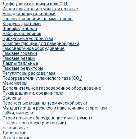
Диффузоры и завихрители CUT
Изоляторы, кольца уплотнительные
Насадки, кожухи, колпаки
Головы, основания плазмотронов
Корпусы, разъёмы
Шлейфы, кабеля
Наборы балеринок
Циркульные устройства
Комплектующие для лазерной резки
Газосварочное оборудование
Газовые горелки
Газовые резаки
Лампы паяльные
Газовые редукторы
Регуляторы расхода газа
Подогреватели углекислого газа (CO₂)
Манометры
Дополнительное газосварочное оборудование
Рукава, шланги, соединители
Баллоны
Переносные машины термической резки
Мундштуки для резаков и наконечники к горелкам
Гайки, ниппели
Строительное оборудование и инструмент
Генераторы (электростанции)
Бензиновые
Дизельные
Инверторные