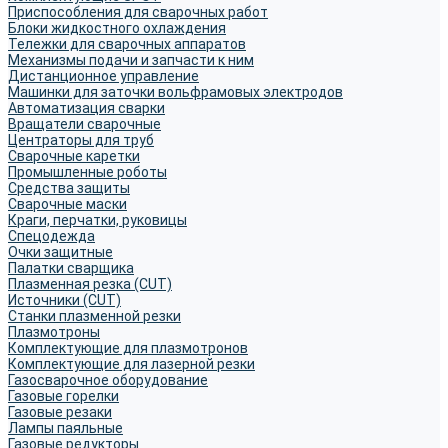
Приспособления для сварочных работ
Блоки жидкостного охлаждения
Тележки для сварочных аппаратов
Механизмы подачи и запчасти к ним
Дистанционное управление
Машинки для заточки вольфрамовых электродов
Автоматизация сварки
Вращатели сварочные
Центраторы для труб
Сварочные каретки
Промышленные роботы
Средства защиты
Сварочные маски
Краги, перчатки, руковицы
Спецодежда
Очки защитные
Палатки сварщика
Плазменная резка (CUT)
Источники (CUT)
Станки плазменной резки
Плазмотроны
Комплектующие для плазмотронов
Комплектующие для лазерной резки
Газосварочное оборудование
Газовые горелки
Газовые резаки
Лампы паяльные
Газовые редукторы