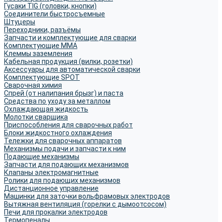
Гусаки TIG (головки, кнопки)
Соединители быстросъемные
Штуцеры
Переходники, разъёмы
Запчасти и комплектующие для сварки
Комплектующие ММА
Клеммы заземления
Кабельная продукция (вилки, розетки)
Аксессуары для автоматической сварки
Комплектующие SPOT
Сварочная химия
Спрей (от налипания брызг) и паста
Средства по уходу за металлом
Охлаждающая жидкость
Молотки сварщика
Приспособления для сварочных работ
Блоки жидкостного охлаждения
Тележки для сварочных аппаратов
Механизмы подачи и запчасти к ним
Подающие механизмы
Запчасти для подающих механизмов
Клапаны электромагнитные
Ролики для подающих механизмов
Дистанционное управление
Машинки для заточки вольфрамовых электродов
Вытяжная вентиляция (горелки с дымоотсосом)
Печи для прокалки электродов
Термопеналы