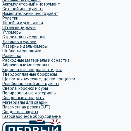
Аккумуляторный инструмент
Сетевой инструмент
Измерительный инструмент
Рулетки
Линейки и угольники
Штангенциркули
Угломеры
Строительные уровни
Лазерные уровни
Лазерные дальномеры
Шаблоны сварщика
Разметка
Расходные материалы и оснастка
Абразивные материалы
Корончатые сверла и штифты
Твёрдосплавные борфрезы
Щетки технические, щетки-крацовки
Резьбонарезной инструмент
Сверла, коронки и буры
Полировальные материалы
Сварочные аппараты
Материалы для сварки
Плазменная резка (CUT)
Средства защиты
Газосварочное оборудование