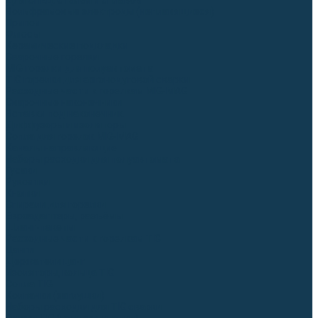
Для СПЕЦ. сталей и сплавов
Вольфрамовые электроды (неплавящиеся)
Припои
Флюсы
Керамические подкладки
Сварочные горелки
MIG горелки для полуавтомата
TIG горелки для аргонодуговой сварки
Расходные части к горелкам MIG-MAG
Сварочные наконечники
Вставки под наконечник
Диффузоры и изоляторы
Сопла для горелок MIG-MAG
Каналы направляющие
Наборы расходки для полуавтомата
Гусаки
Рукоятки
Кнопки
Спирали для горелки
Евроадаптеры, разъёмы
Шланг-пакеты
Расходные части к горелкам TIG
Цанги
Держатели цанг
Изоляторы, кольца TIG
Сопла TIG
Колпачки (заглушки)
Наборы расходки для TIG сварки