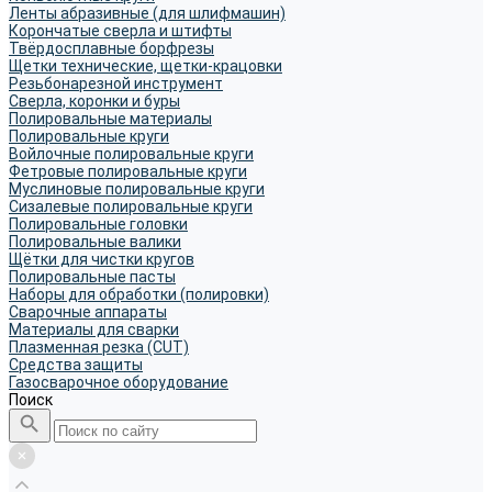
Ленты абразивные (для шлифмашин)
Корончатые сверла и штифты
Твёрдосплавные борфрезы
Щетки технические, щетки-крацовки
Резьбонарезной инструмент
Сверла, коронки и буры
Полировальные материалы
Полировальные круги
Войлочные полировальные круги
Фетровые полировальные круги
Муслиновые полировальные круги
Cизалевые полировальные круги
Полировальные головки
Полировальные валики
Щётки для чистки кругов
Полировальные пасты
Наборы для обработки (полировки)
Сварочные аппараты
Материалы для сварки
Плазменная резка (CUT)
Средства защиты
Газосварочное оборудование
Поиск