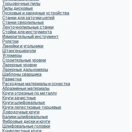
Торцовочные пилы
Пилы дисковые
Пусковые и зарядные устройства
Станки для заточки цепей
Станки сверлильные
Ленточнопильные станки
Стойки для инструмента
Измерительный инструмент
Рулетки
Линейки и угольники
Штангенциркули
Угломеры
Строительные уровни
Лазерные уровни
Лазерные дальномеры
Шаблоны сварщика
Разметка
Расходные материалы и оснастка
Абразивные материалы
Круги отрезные по металлу
Круги зачистные
Круги шлифовальные
Круги лепестковые торцевые
Доводочные круги
Валики шлифовальные
Фибровые диски и круги
Шлифовальные головки
Конволютные круги