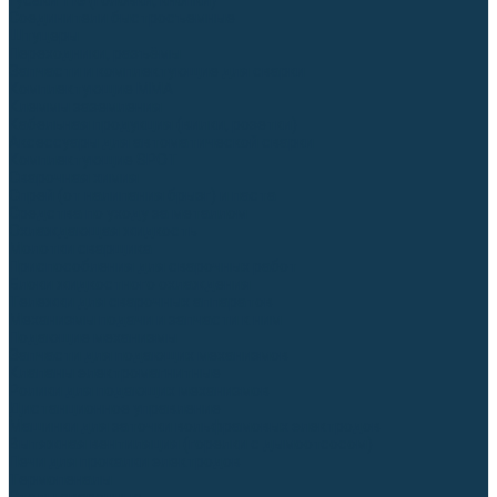
Гусаки TIG (головки, кнопки)
Соединители быстросъемные
Штуцеры
Переходники, разъёмы
Запчасти и комплектующие для сварки
Комплектующие ММА
Клеммы заземления
Кабельная продукция (вилки, розетки)
Аксессуары для автоматической сварки
Комплектующие SPOT
Сварочная химия
Спрей (от налипания брызг) и паста
Средства по уходу за металлом
Охлаждающая жидкость
Молотки сварщика
Приспособления для сварочных работ
Блоки жидкостного охлаждения
Тележки для сварочных аппаратов
Механизмы подачи и запчасти к ним
Подающие механизмы
Запчасти для подающих механизмов
Клапаны электромагнитные
Ролики для подающих механизмов
Дистанционное управление
Машинки для заточки вольфрамовых электродов
Вытяжная вентиляция (горелки с дымоотсосом)
Печи для прокалки электродов
Термопеналы