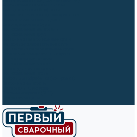
Ленты абразивные (для шлифмашин)
Корончатые сверла и штифты
Твёрдосплавные борфрезы
Щетки технические, щетки-крацовки
Резьбонарезной инструмент
Сверла, коронки и буры
Полировальные материалы
Полировальные круги
Войлочные полировальные круги
Фетровые полировальные круги
Муслиновые полировальные круги
Cизалевые полировальные круги
Полировальные головки
Полировальные валики
Щётки для чистки кругов
Полировальные пасты
Наборы для обработки (полировки)
Сварочные аппараты
Материалы для сварки
Плазменная резка (CUT)
Средства защиты
Газосварочное оборудование