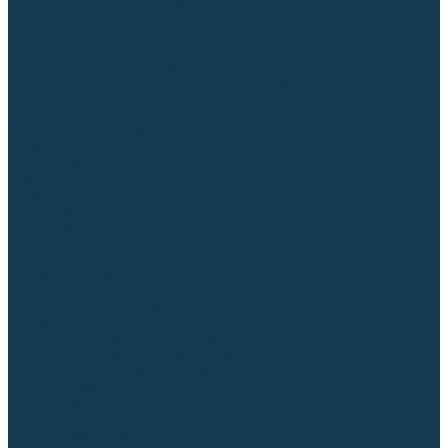
Приспособления для сварочных работ
Блоки жидкостного охлаждения
Тележки для сварочных аппаратов
Механизмы подачи и запчасти к ним
Дистанционное управление
Машинки для заточки вольфрамовых электродов
Автоматизация сварки
Вращатели сварочные
Центраторы для труб
Сварочные каретки
Промышленные роботы
Средства защиты
Сварочные маски
Краги, перчатки, руковицы
Спецодежда
Очки защитные
Палатки сварщика
Плазменная резка (CUT)
Источники (CUT)
Станки плазменной резки
Плазмотроны
Комплектующие для плазмотронов
Комплектующие для лазерной резки
Газосварочное оборудование
Газовые горелки
Газовые резаки
Лампы паяльные
Газовые редукторы