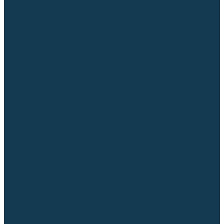
Аргонодуговые (TIG)
Выпрямители, реостаты
Точечная (SPOT)
Контактные
Автоматическая (SAW)
Генераторы и агрегаты для сварки
Лазерные
Материалы для сварочных работ
Сварочная проволока
Для УГЛЕРОДИСТЫХ сталей
Для НЕРЖАВЕЮЩИХ сталей
Для АЛЮМИНИЕВЫХ сплавов
Для МЕДНЫХ сплавов
Для СПЕЦ. сталей и сплавов
Самозащитная (порошковая)
Электроды
Для УГЛЕРОДИСТЫХ сталей
Для НЕРЖАВЕЮЩИХ сталей
Для АЛЮМИНИЕВЫХ сплавов
Для ЧУГУНА
Для НАПЛАВКИ
Для РЕЗКИ (угольные)
Для СПЕЦ. сталей и сплавов
Присадочные прутки
Для УГЛЕРОДИСТЫХ сталей
Для НЕРЖАВЕЮЩИХ сталей
Для АЛЮМИНИЕВЫХ сплавов
Для МЕДНЫХ сплавов