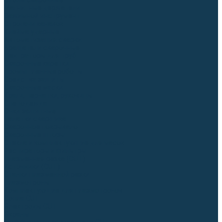
Столы сварочные
Магнитные держатели
Зажимной инструмент
Строгачи канавок
Клейма ударные
Автоматизация сварки
Вращатели сварочные
Центраторы для труб
Сварочные каретки
Промышленные роботы
Средства защиты
Сварочные маски
Краги, перчатки, руковицы
Спецодежда
Очки защитные
Палатки сварщика
Сварочное покрывало
Сварочные шторы
Стекла и комплектующие для масок
Респираторы и фильтры
Плазменная резка (CUT)
Источники (CUT)
Станки плазменной резки
Плазмотроны
Комплектующие для плазмотронов
Сопла CUT
Электроды CUT
Экраны