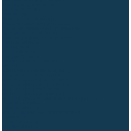
Блоки автоматики для генераторов
Аксессуары для генераторов
Пневмоинструмент
Компрессоры
Безмасляные компрессоры
Масляные ременные компрессоры
Масляные коаксиальные компрессоры
Автомобильные компрессоры
Комплектующие для компрессоров
Пневмошлифмашины
Пневмодрели
Пневмогайковерты
Пневмопистолеты
Наборы пневмоинструмента
Шланги
Аксессуары к пневмоинструменту
Аккумуляторный инструмент
Аккумуляторные УШМ (болгарки)
Аккумуляторные дрели-шуруповерты
Аккумуляторные перфораторы
Аккумуляторные дисковые пилы
Аккумуляторные батареи, зарядные устройства
Сетевой инструмент
УШМ и шлифмашины
Дрели, миксеры, шуруповерты сетевые
Перфораторы
Отбойные молотки
Точильные станки