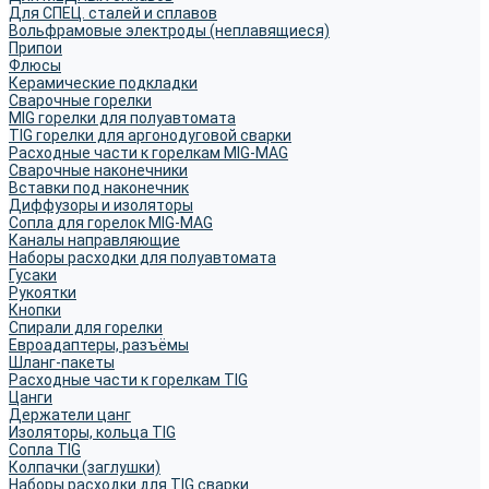
Для СПЕЦ. сталей и сплавов
Вольфрамовые электроды (неплавящиеся)
Припои
Флюсы
Керамические подкладки
Сварочные горелки
MIG горелки для полуавтомата
TIG горелки для аргонодуговой сварки
Расходные части к горелкам MIG-MAG
Сварочные наконечники
Вставки под наконечник
Диффузоры и изоляторы
Сопла для горелок MIG-MAG
Каналы направляющие
Наборы расходки для полуавтомата
Гусаки
Рукоятки
Кнопки
Спирали для горелки
Евроадаптеры, разъёмы
Шланг-пакеты
Расходные части к горелкам TIG
Цанги
Держатели цанг
Изоляторы, кольца TIG
Сопла TIG
Колпачки (заглушки)
Наборы расходки для TIG сварки