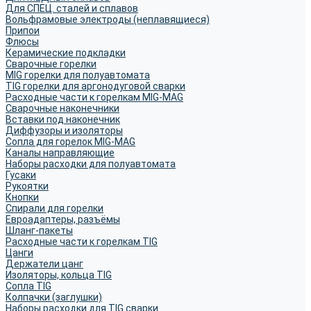
Для СПЕЦ. сталей и сплавов
Вольфрамовые электроды (неплавящиеся)
Припои
Флюсы
Керамические подкладки
Сварочные горелки
MIG горелки для полуавтомата
TIG горелки для аргонодуговой сварки
Расходные части к горелкам MIG-MAG
Сварочные наконечники
Вставки под наконечник
Диффузоры и изоляторы
Сопла для горелок MIG-MAG
Каналы направляющие
Наборы расходки для полуавтомата
Гусаки
Рукоятки
Кнопки
Спирали для горелки
Евроадаптеры, разъёмы
Шланг-пакеты
Расходные части к горелкам TIG
Цанги
Держатели цанг
Изоляторы, кольца TIG
Сопла TIG
Колпачки (заглушки)
Наборы расходки для TIG сварки