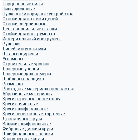
Торцовочные пилы
Пилы дисковые
Пусковые и зарядные устройства
Станки для заточки цепей
Станки сверлильные
Ленточнопильные станки
Стойки для инструмента
Измерительный инструмент
Рулетки
Линейки и угольники
Штангенциркули
Угломеры
Строительные уровни
Лазерные уровни
Лазерные дальномеры
Шаблоны сварщика
Разметка
Расходные материалы и оснастка
Абразивные материалы
Круги отрезные по металлу
Круги зачистные
Круги шлифовальные
Круги лепестковые торцевые
Доводочные круги
Валики шлифовальные
Фибровые диски и круги
Шлифовальные головки
Конволютные круги