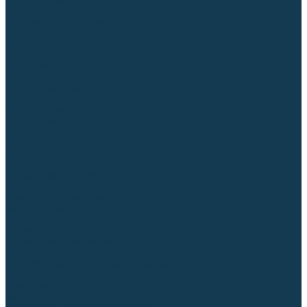
Столы сварочные
Магнитные держатели
Зажимной инструмент
Строгачи канавок
Клейма ударные
Автоматизация сварки
Вращатели сварочные
Центраторы для труб
Сварочные каретки
Промышленные роботы
Средства защиты
Сварочные маски
Краги, перчатки, руковицы
Спецодежда
Очки защитные
Палатки сварщика
Сварочное покрывало
Сварочные шторы
Стекла и комплектующие для масок
Респираторы и фильтры
Плазменная резка (CUT)
Источники (CUT)
Станки плазменной резки
Плазмотроны
Комплектующие для плазмотронов
Сопла CUT
Электроды CUT
Экраны