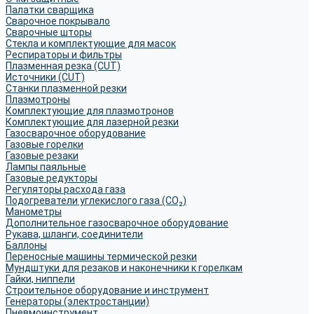
Палатки сварщика
Сварочное покрывало
Сварочные шторы
Стекла и комплектующие для масок
Респираторы и фильтры
Плазменная резка (CUT)
Источники (CUT)
Станки плазменной резки
Плазмотроны
Комплектующие для плазмотронов
Комплектующие для лазерной резки
Газосварочное оборудование
Газовые горелки
Газовые резаки
Лампы паяльные
Газовые редукторы
Регуляторы расхода газа
Подогреватели углекислого газа (CO₂)
Манометры
Дополнительное газосварочное оборудование
Рукава, шланги, соединители
Баллоны
Переносные машины термической резки
Мундштуки для резаков и наконечники к горелкам
Гайки, ниппели
Строительное оборудование и инструмент
Генераторы (электростанции)
Пневмоинструмент