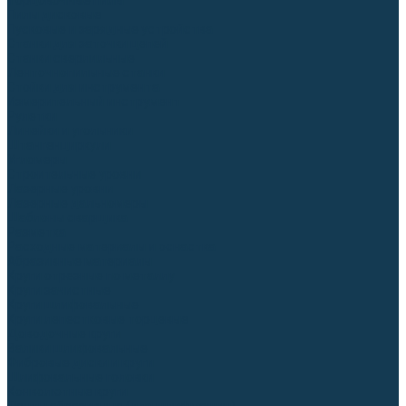
Торцовочные пилы
Пилы дисковые
Пусковые и зарядные устройства
Станки для заточки цепей
Станки сверлильные
Ленточнопильные станки
Стойки для инструмента
Измерительный инструмент
Рулетки
Линейки и угольники
Штангенциркули
Угломеры
Строительные уровни
Лазерные уровни
Лазерные дальномеры
Шаблоны сварщика
Разметка
Расходные материалы и оснастка
Абразивные материалы
Круги отрезные по металлу
Круги зачистные
Круги шлифовальные
Круги лепестковые торцевые
Доводочные круги
Валики шлифовальные
Фибровые диски и круги
Шлифовальные головки
Конволютные круги