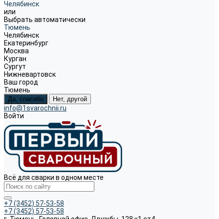
Челябинск
или
Выбрать автоматически
Тюмень
Челябинск
Екатеринбург
Москва
Курган
Сургут
Нижневартовск
Ваш город
Тюмень
Да, спасибо
Нет, другой
info@1svarochnii.ru
Войти
Всё для сварки в одном месте
+7 (3452) 57-53-58
+7 (3452) 57-53-58