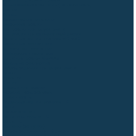
Для СПЕЦ. сталей и сплавов
Вольфрамовые электроды (неплавящиеся)
Припои
Флюсы
Керамические подкладки
Сварочные горелки
MIG горелки для полуавтомата
TIG горелки для аргонодуговой сварки
Расходные части к горелкам MIG-MAG
Сварочные наконечники
Вставки под наконечник
Диффузоры и изоляторы
Сопла для горелок MIG-MAG
Каналы направляющие
Наборы расходки для полуавтомата
Гусаки
Рукоятки
Кнопки
Спирали для горелки
Евроадаптеры, разъёмы
Шланг-пакеты
Расходные части к горелкам TIG
Цанги
Держатели цанг
Изоляторы, кольца TIG
Сопла TIG
Колпачки (заглушки)
Наборы расходки для TIG сварки