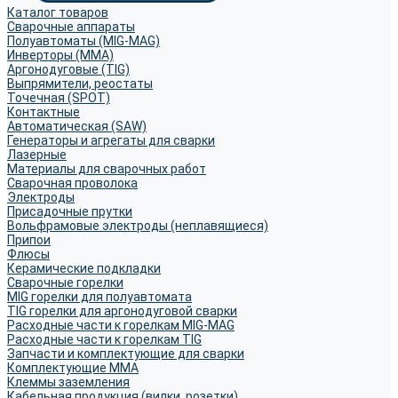
Каталог товаров
Сварочные аппараты
Полуавтоматы (MIG-MAG)
Инверторы (MMA)
Аргонодуговые (TIG)
Выпрямители, реостаты
Точечная (SPOT)
Контактные
Автоматическая (SAW)
Генераторы и агрегаты для сварки
Лазерные
Материалы для сварочных работ
Сварочная проволока
Электроды
Присадочные прутки
Вольфрамовые электроды (неплавящиеся)
Припои
Флюсы
Керамические подкладки
Сварочные горелки
MIG горелки для полуавтомата
TIG горелки для аргонодуговой сварки
Расходные части к горелкам MIG-MAG
Расходные части к горелкам TIG
Запчасти и комплектующие для сварки
Комплектующие ММА
Клеммы заземления
Кабельная продукция (вилки, розетки)