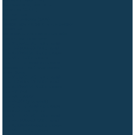
Аргонодуговые (TIG)
Выпрямители, реостаты
Точечная (SPOT)
Контактные
Автоматическая (SAW)
Генераторы и агрегаты для сварки
Лазерные
Материалы для сварочных работ
Сварочная проволока
Для УГЛЕРОДИСТЫХ сталей
Для НЕРЖАВЕЮЩИХ сталей
Для АЛЮМИНИЕВЫХ сплавов
Для МЕДНЫХ сплавов
Для СПЕЦ. сталей и сплавов
Самозащитная (порошковая)
Электроды
Для УГЛЕРОДИСТЫХ сталей
Для НЕРЖАВЕЮЩИХ сталей
Для АЛЮМИНИЕВЫХ сплавов
Для ЧУГУНА
Для НАПЛАВКИ
Для РЕЗКИ (угольные)
Для СПЕЦ. сталей и сплавов
Присадочные прутки
Для УГЛЕРОДИСТЫХ сталей
Для НЕРЖАВЕЮЩИХ сталей
Для АЛЮМИНИЕВЫХ сплавов
Для МЕДНЫХ сплавов