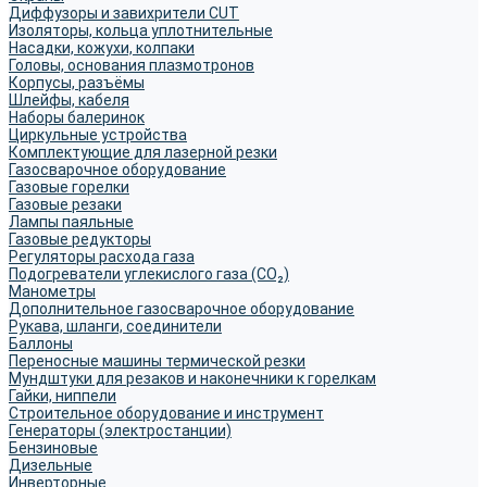
Диффузоры и завихрители CUT
Изоляторы, кольца уплотнительные
Насадки, кожухи, колпаки
Головы, основания плазмотронов
Корпусы, разъёмы
Шлейфы, кабеля
Наборы балеринок
Циркульные устройства
Комплектующие для лазерной резки
Газосварочное оборудование
Газовые горелки
Газовые резаки
Лампы паяльные
Газовые редукторы
Регуляторы расхода газа
Подогреватели углекислого газа (CO₂)
Манометры
Дополнительное газосварочное оборудование
Рукава, шланги, соединители
Баллоны
Переносные машины термической резки
Мундштуки для резаков и наконечники к горелкам
Гайки, ниппели
Строительное оборудование и инструмент
Генераторы (электростанции)
Бензиновые
Дизельные
Инверторные