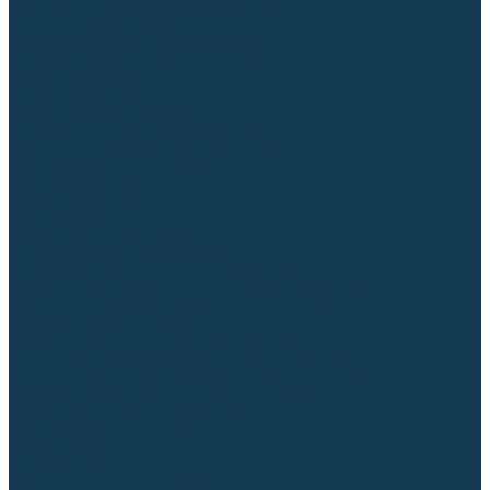
Диффузоры и завихрители CUT
Изоляторы, кольца уплотнительные
Насадки, кожухи, колпаки
Головы, основания плазмотронов
Корпусы, разъёмы
Шлейфы, кабеля
Наборы балеринок
Циркульные устройства
Комплектующие для лазерной резки
Газосварочное оборудование
Газовые горелки
Газовые резаки
Лампы паяльные
Газовые редукторы
Регуляторы расхода газа
Подогреватели углекислого газа (CO₂)
Манометры
Дополнительное газосварочное оборудование
Рукава, шланги, соединители
Баллоны
Переносные машины термической резки
Мундштуки для резаков и наконечники к горелкам
Гайки, ниппели
Строительное оборудование и инструмент
Генераторы (электростанции)
Бензиновые
Дизельные
Инверторные