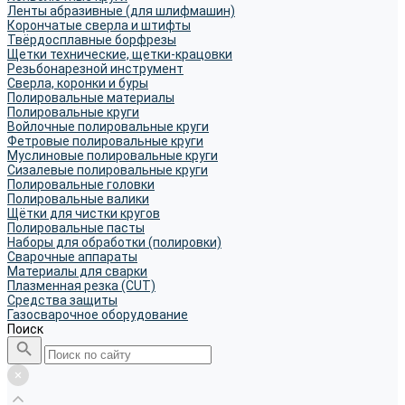
Ленты абразивные (для шлифмашин)
Корончатые сверла и штифты
Твёрдосплавные борфрезы
Щетки технические, щетки-крацовки
Резьбонарезной инструмент
Сверла, коронки и буры
Полировальные материалы
Полировальные круги
Войлочные полировальные круги
Фетровые полировальные круги
Муслиновые полировальные круги
Cизалевые полировальные круги
Полировальные головки
Полировальные валики
Щётки для чистки кругов
Полировальные пасты
Наборы для обработки (полировки)
Сварочные аппараты
Материалы для сварки
Плазменная резка (CUT)
Средства защиты
Газосварочное оборудование
Поиск