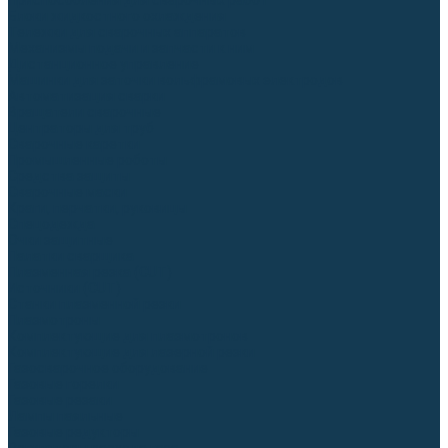
Приспособления для сварочных работ
Блоки жидкостного охлаждения
Тележки для сварочных аппаратов
Механизмы подачи и запчасти к ним
Дистанционное управление
Машинки для заточки вольфрамовых электродов
Автоматизация сварки
Вращатели сварочные
Центраторы для труб
Сварочные каретки
Промышленные роботы
Средства защиты
Сварочные маски
Краги, перчатки, руковицы
Спецодежда
Очки защитные
Палатки сварщика
Плазменная резка (CUT)
Источники (CUT)
Станки плазменной резки
Плазмотроны
Комплектующие для плазмотронов
Комплектующие для лазерной резки
Газосварочное оборудование
Газовые горелки
Газовые резаки
Лампы паяльные
Газовые редукторы