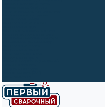
Ленты абразивные (для шлифмашин)
Корончатые сверла и штифты
Твёрдосплавные борфрезы
Щетки технические, щетки-крацовки
Резьбонарезной инструмент
Сверла, коронки и буры
Полировальные материалы
Полировальные круги
Войлочные полировальные круги
Фетровые полировальные круги
Муслиновые полировальные круги
Cизалевые полировальные круги
Полировальные головки
Полировальные валики
Щётки для чистки кругов
Полировальные пасты
Наборы для обработки (полировки)
Сварочные аппараты
Материалы для сварки
Плазменная резка (CUT)
Средства защиты
Газосварочное оборудование