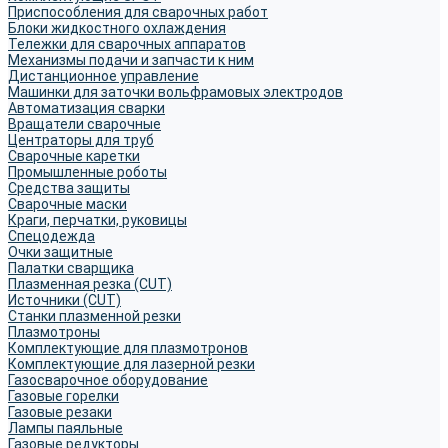
Приспособления для сварочных работ
Блоки жидкостного охлаждения
Тележки для сварочных аппаратов
Механизмы подачи и запчасти к ним
Дистанционное управление
Машинки для заточки вольфрамовых электродов
Автоматизация сварки
Вращатели сварочные
Центраторы для труб
Сварочные каретки
Промышленные роботы
Средства защиты
Сварочные маски
Краги, перчатки, руковицы
Спецодежда
Очки защитные
Палатки сварщика
Плазменная резка (CUT)
Источники (CUT)
Станки плазменной резки
Плазмотроны
Комплектующие для плазмотронов
Комплектующие для лазерной резки
Газосварочное оборудование
Газовые горелки
Газовые резаки
Лампы паяльные
Газовые редукторы