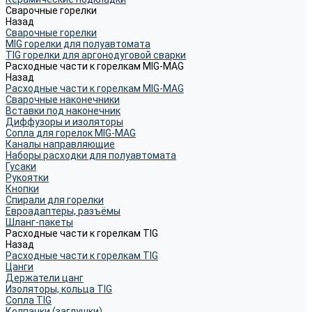
Сварочные горелки
Назад
Сварочные горелки
MIG горелки для полуавтомата
TIG горелки для аргонодуговой сварки
Расходные части к горелкам MIG-MAG
Назад
Расходные части к горелкам MIG-MAG
Сварочные наконечники
Вставки под наконечник
Диффузоры и изоляторы
Сопла для горелок MIG-MAG
Каналы направляющие
Наборы расходки для полуавтомата
Гусаки
Рукоятки
Кнопки
Спирали для горелки
Евроадаптеры, разъёмы
Шланг-пакеты
Расходные части к горелкам TIG
Назад
Расходные части к горелкам TIG
Цанги
Держатели цанг
Изоляторы, кольца TIG
Сопла TIG
Колпачки (заглушки)