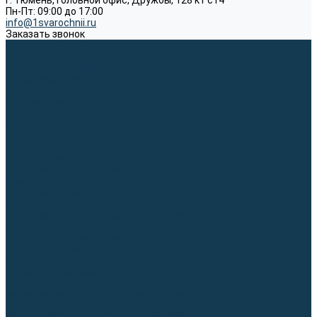
г. Тюмень, Головной офис, Дружбы, 128 к1 ст4
Пн-Пт: 09:00 до 17:00
info@1svarochnii.ru
Заказать звонок
Каталог товаров
Сварочные аппараты
Полуавтоматы (MIG-MAG)
Инверторы (MMA)
Аргонодуговые (TIG)
Выпрямители, реостаты
Точечная (SPOT)
Материалы для сварочных работ
Сварочная проволока
Электроды
Присадочные прутки
Вольфрамовые электроды (неплавящиеся)
Припои
Сварочные горелки
MIG горелки для полуавтомата
TIG горелки для аргонодуговой сварки
Расходные части к горелкам MIG-MAG
Расходные части к горелкам TIG
Запчасти и комплектующие для сварки
Комплектующие ММА
Клеммы заземления
Кабельная продукция (вилки, розетки)
Аксессуары для автоматической сварки
Комплектующие SPOT