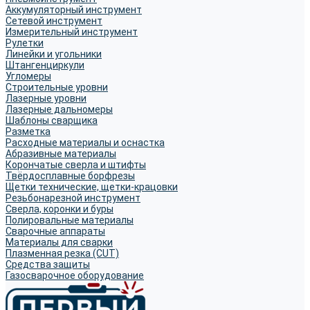
Аккумуляторный инструмент
Сетевой инструмент
Измерительный инструмент
Рулетки
Линейки и угольники
Штангенциркули
Угломеры
Строительные уровни
Лазерные уровни
Лазерные дальномеры
Шаблоны сварщика
Разметка
Расходные материалы и оснастка
Абразивные материалы
Корончатые сверла и штифты
Твёрдосплавные борфрезы
Щетки технические, щетки-крацовки
Резьбонарезной инструмент
Сверла, коронки и буры
Полировальные материалы
Сварочные аппараты
Материалы для сварки
Плазменная резка (CUT)
Средства защиты
Газосварочное оборудование