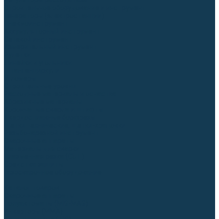
Регуляторы расхода газа
Строительное оборудование и инструмент
Генераторы (электростанции)
Пневмоинструмент
Аккумуляторный инструмент
Сетевой инструмент
Измерительный инструмент
Рулетки
Линейки и угольники
Штангенциркули
Угломеры
Строительные уровни
Расходные материалы и оснастка
Абразивные материалы
Корончатые сверла и штифты
Твёрдосплавные борфрезы
Щетки технические, щетки-крацовки
Резьбонарезной инструмент
Сварочные аппараты
Материалы для сварки
Плазменная резка (CUT)
Средства защиты
Газосварочное оборудование
...
Каталог товаров
Сварочные аппараты
Полуавтоматы (MIG-MAG)
Инверторы (MMA)