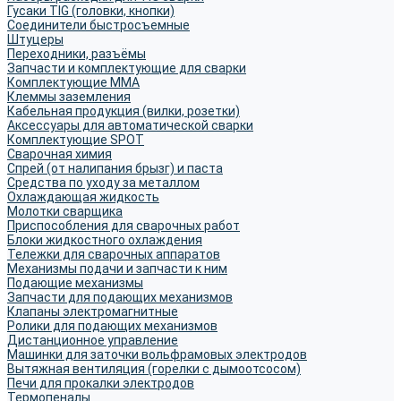
Гусаки TIG (головки, кнопки)
Соединители быстросъемные
Штуцеры
Переходники, разъёмы
Запчасти и комплектующие для сварки
Комплектующие ММА
Клеммы заземления
Кабельная продукция (вилки, розетки)
Аксессуары для автоматической сварки
Комплектующие SPOT
Сварочная химия
Спрей (от налипания брызг) и паста
Средства по уходу за металлом
Охлаждающая жидкость
Молотки сварщика
Приспособления для сварочных работ
Блоки жидкостного охлаждения
Тележки для сварочных аппаратов
Механизмы подачи и запчасти к ним
Подающие механизмы
Запчасти для подающих механизмов
Клапаны электромагнитные
Ролики для подающих механизмов
Дистанционное управление
Машинки для заточки вольфрамовых электродов
Вытяжная вентиляция (горелки с дымоотсосом)
Печи для прокалки электродов
Термопеналы