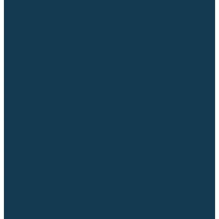
Гусаки TIG (головки, кнопки)
Соединители быстросъемные
Штуцеры
Переходники, разъёмы
Запчасти и комплектующие для сварки
Комплектующие ММА
Клеммы заземления
Кабельная продукция (вилки, розетки)
Аксессуары для автоматической сварки
Комплектующие SPOT
Сварочная химия
Спрей (от налипания брызг) и паста
Средства по уходу за металлом
Охлаждающая жидкость
Молотки сварщика
Приспособления для сварочных работ
Блоки жидкостного охлаждения
Тележки для сварочных аппаратов
Механизмы подачи и запчасти к ним
Подающие механизмы
Запчасти для подающих механизмов
Клапаны электромагнитные
Ролики для подающих механизмов
Дистанционное управление
Машинки для заточки вольфрамовых электродов
Вытяжная вентиляция (горелки с дымоотсосом)
Печи для прокалки электродов
Термопеналы