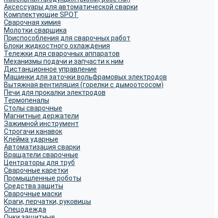
Аксессуары для автоматической сварки
Комплектующие SPOT
Сварочная химия
Молотки сварщика
Приспособления для сварочных работ
Блоки жидкостного охлаждения
Тележки для сварочных аппаратов
Механизмы подачи и запчасти к ним
Дистанционное управление
Машинки для заточки вольфрамовых электродов
Вытяжная вентиляция (горелки с дымоотсосом)
Печи для прокалки электродов
Термопеналы
Столы сварочные
Магнитные держатели
Зажимной инструмент
Строгачи канавок
Клейма ударные
Автоматизация сварки
Вращатели сварочные
Центраторы для труб
Сварочные каретки
Промышленные роботы
Средства защиты
Сварочные маски
Краги, перчатки, руковицы
Спецодежда
Очки защитные