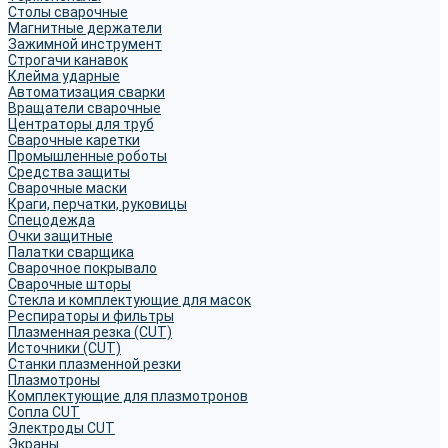
Столы сварочные
Магнитные держатели
Зажимной инструмент
Строгачи канавок
Клейма ударные
Автоматизация сварки
Вращатели сварочные
Центраторы для труб
Сварочные каретки
Промышленные роботы
Средства защиты
Сварочные маски
Краги, перчатки, руковицы
Спецодежда
Очки защитные
Палатки сварщика
Сварочное покрывало
Сварочные шторы
Стекла и комплектующие для масок
Респираторы и фильтры
Плазменная резка (CUT)
Источники (CUT)
Станки плазменной резки
Плазмотроны
Комплектующие для плазмотронов
Сопла CUT
Электроды CUT
Экраны