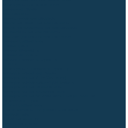
Блоки автоматики для генераторов
Аксессуары для генераторов
Пневмоинструмент
Компрессоры
Безмасляные компрессоры
Масляные ременные компрессоры
Масляные коаксиальные компрессоры
Автомобильные компрессоры
Комплектующие для компрессоров
Пневмошлифмашины
Пневмодрели
Пневмогайковерты
Пневмопистолеты
Наборы пневмоинструмента
Шланги
Аксессуары к пневмоинструменту
Аккумуляторный инструмент
Аккумуляторные УШМ (болгарки)
Аккумуляторные дрели-шуруповерты
Аккумуляторные перфораторы
Аккумуляторные дисковые пилы
Аккумуляторные батареи, зарядные устройства
Сетевой инструмент
УШМ и шлифмашины
Дрели, миксеры, шуруповерты сетевые
Перфораторы
Отбойные молотки
Точильные станки