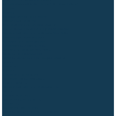
Для СПЕЦ. сталей и сплавов
Вольфрамовые электроды (неплавящиеся)
Припои
Флюсы
Керамические подкладки
Сварочные горелки
MIG горелки для полуавтомата
TIG горелки для аргонодуговой сварки
Расходные части к горелкам MIG-MAG
Сварочные наконечники
Вставки под наконечник
Диффузоры и изоляторы
Сопла для горелок MIG-MAG
Каналы направляющие
Наборы расходки для полуавтомата
Гусаки
Рукоятки
Кнопки
Спирали для горелки
Евроадаптеры, разъёмы
Шланг-пакеты
Расходные части к горелкам TIG
Цанги
Держатели цанг
Изоляторы, кольца TIG
Сопла TIG
Колпачки (заглушки)
Наборы расходки для TIG сварки