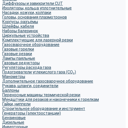
Диффузоры и завихрители CUT
Изоляторы, кольца уплотнительные
Насадки, кожухи, колпаки
Головы, основания плазмотронов
Корпусы, разъёмы
Шлейфы, кабеля
Наборы балеринок
Циркульные устройства
Комплектующие для лазерной резки
Газосварочное оборудование
Газовые горелки
Газовые резаки
Лампы паяльные
Газовые редукторы
Регуляторы расхода газа
Подогреватели углекислого газа (CO₂)
Манометры
Дополнительное газосварочное оборудование
Рукава, шланги, соединители
Баллоны
Переносные машины термической резки
Мундштуки для резаков и наконечники к горелкам
Гайки, ниппели
Строительное оборудование и инструмент
Генераторы (электростанции)
Бензиновые
Дизельные
Инверторные