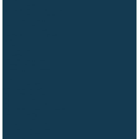
Торцовочные пилы
Пилы дисковые
Пусковые и зарядные устройства
Станки для заточки цепей
Станки сверлильные
Ленточнопильные станки
Стойки для инструмента
Измерительный инструмент
Рулетки
Линейки и угольники
Штангенциркули
Угломеры
Строительные уровни
Лазерные уровни
Лазерные дальномеры
Шаблоны сварщика
Разметка
Расходные материалы и оснастка
Абразивные материалы
Круги отрезные по металлу
Круги зачистные
Круги шлифовальные
Круги лепестковые торцевые
Доводочные круги
Валики шлифовальные
Фибровые диски и круги
Шлифовальные головки
Конволютные круги