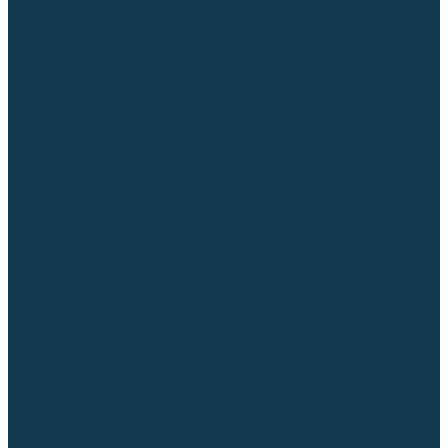
Приспособления для сварочных работ
Блоки жидкостного охлаждения
Тележки для сварочных аппаратов
Механизмы подачи и запчасти к ним
Дистанционное управление
Машинки для заточки вольфрамовых электродов
Автоматизация сварки
Вращатели сварочные
Центраторы для труб
Сварочные каретки
Промышленные роботы
Средства защиты
Сварочные маски
Краги, перчатки, руковицы
Спецодежда
Очки защитные
Палатки сварщика
Плазменная резка (CUT)
Источники (CUT)
Станки плазменной резки
Плазмотроны
Комплектующие для плазмотронов
Комплектующие для лазерной резки
Газосварочное оборудование
Газовые горелки
Газовые резаки
Лампы паяльные
Газовые редукторы