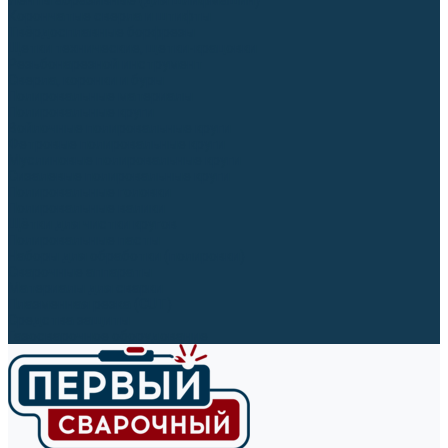
Ленты абразивные (для шлифмашин)
Корончатые сверла и штифты
Твёрдосплавные борфрезы
Щетки технические, щетки-крацовки
Резьбонарезной инструмент
Сверла, коронки и буры
Полировальные материалы
Полировальные круги
Войлочные полировальные круги
Фетровые полировальные круги
Муслиновые полировальные круги
Cизалевые полировальные круги
Полировальные головки
Полировальные валики
Щётки для чистки кругов
Полировальные пасты
Наборы для обработки (полировки)
Сварочные аппараты
Материалы для сварки
Плазменная резка (CUT)
Средства защиты
Газосварочное оборудование