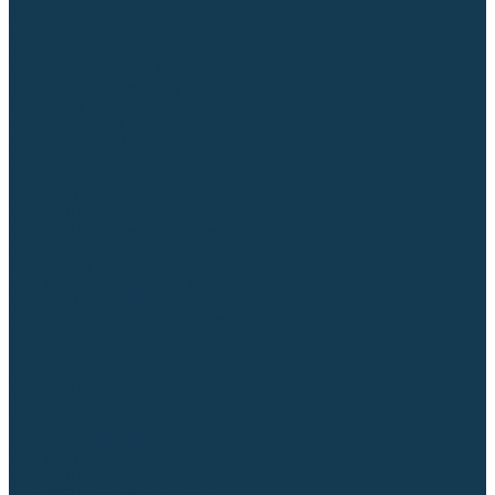
Аргонодуговые (TIG)
Выпрямители, реостаты
Точечная (SPOT)
Контактные
Автоматическая (SAW)
Генераторы и агрегаты для сварки
Лазерные
Материалы для сварочных работ
Сварочная проволока
Для УГЛЕРОДИСТЫХ сталей
Для НЕРЖАВЕЮЩИХ сталей
Для АЛЮМИНИЕВЫХ сплавов
Для МЕДНЫХ сплавов
Для СПЕЦ. сталей и сплавов
Самозащитная (порошковая)
Электроды
Для УГЛЕРОДИСТЫХ сталей
Для НЕРЖАВЕЮЩИХ сталей
Для АЛЮМИНИЕВЫХ сплавов
Для ЧУГУНА
Для НАПЛАВКИ
Для РЕЗКИ (угольные)
Для СПЕЦ. сталей и сплавов
Присадочные прутки
Для УГЛЕРОДИСТЫХ сталей
Для НЕРЖАВЕЮЩИХ сталей
Для АЛЮМИНИЕВЫХ сплавов
Для МЕДНЫХ сплавов