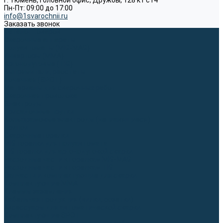
г. Тюмень, Головной офис, Дружбы, 128 к1 ст4
Пн-Пт: 09:00 до 17:00
info@1svarochnii.ru
Заказать звонок
Каталог товаров
Сварочные аппараты
Полуавтоматы (MIG-MAG)
Инверторы (MMA)
Аргонодуговые (TIG)
Выпрямители, реостаты
Точечная (SPOT)
Материалы для сварочных работ
Сварочная проволока
Электроды
Присадочные прутки
Вольфрамовые электроды (неплавящиеся)
Припои
Сварочные горелки
MIG горелки для полуавтомата
TIG горелки для аргонодуговой сварки
Расходные части к горелкам MIG-MAG
Расходные части к горелкам TIG
Запчасти и комплектующие для сварки
Комплектующие ММА
Клеммы заземления
Кабельная продукция (вилки, розетки)
Аксессуары для автоматической сварки
Комплектующие SPOT