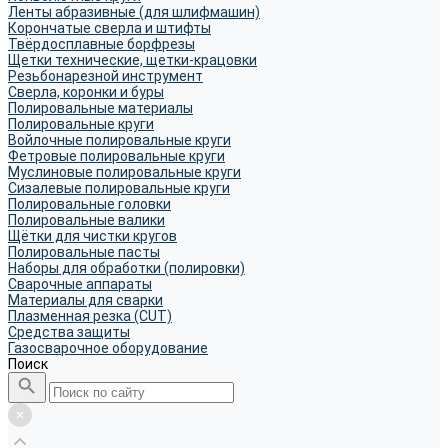
Ленты абразивные (для шлифмашин)
Корончатые сверла и штифты
Твёрдосплавные борфрезы
Щетки технические, щетки-крацовки
Резьбонарезной инструмент
Сверла, коронки и буры
Полировальные материалы
Полировальные круги
Войлочные полировальные круги
Фетровые полировальные круги
Муслиновые полировальные круги
Cизалевые полировальные круги
Полировальные головки
Полировальные валики
Щётки для чистки кругов
Полировальные пасты
Наборы для обработки (полировки)
Сварочные аппараты
Материалы для сварки
Плазменная резка (CUT)
Средства защиты
Газосварочное оборудование
Поиск