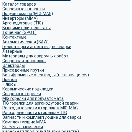
Каталог товаров
Сварочные аппараты
Полуавтоматы (MIG-MAG)
Инверторы (MMA)
Аргонодуговые (TIG)
Выпрямители, реостаты
Точечная (SPOT)
Контактные
Автоматическая (SAW)
Генераторы и агрегаты для сварки
Лазерные
Материалы для сварочных работ
Сварочная проволока
Электроды
Присадочные прутки
Вольфрамовые электроды (неплавящиеся)
Припои
Флюсы
Керамические подкладки
Сварочные горелки
MIG горелки для полуавтомата
TIG горелки для аргонодуговой сварки
Расходные части к горелкам MIG-MAG
Расходные части к горелкам TIG
Запчасти и комплектующие для сварки
Комплектующие ММА
Клеммы заземления
Кабельная продукция (вилки, розетки)