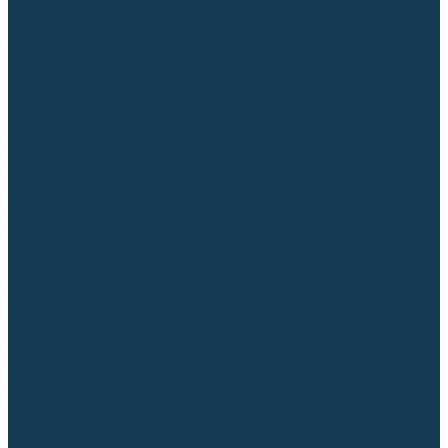
Диффузоры и завихрители CUT
Изоляторы, кольца уплотнительные
Насадки, кожухи, колпаки
Головы, основания плазмотронов
Корпусы, разъёмы
Шлейфы, кабеля
Наборы балеринок
Циркульные устройства
Комплектующие для лазерной резки
Газосварочное оборудование
Газовые горелки
Газовые резаки
Лампы паяльные
Газовые редукторы
Регуляторы расхода газа
Подогреватели углекислого газа (CO₂)
Манометры
Дополнительное газосварочное оборудование
Рукава, шланги, соединители
Баллоны
Переносные машины термической резки
Мундштуки для резаков и наконечники к горелкам
Гайки, ниппели
Строительное оборудование и инструмент
Генераторы (электростанции)
Бензиновые
Дизельные
Инверторные