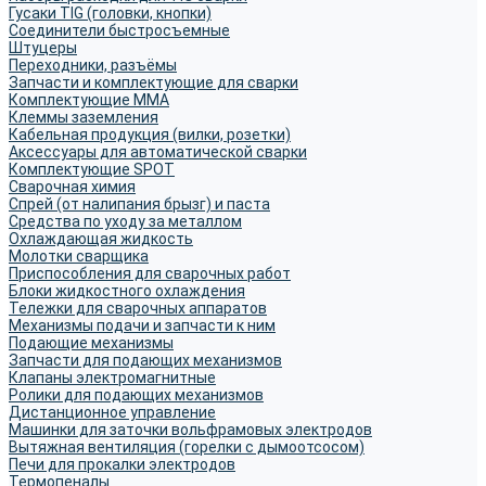
Гусаки TIG (головки, кнопки)
Соединители быстросъемные
Штуцеры
Переходники, разъёмы
Запчасти и комплектующие для сварки
Комплектующие ММА
Клеммы заземления
Кабельная продукция (вилки, розетки)
Аксессуары для автоматической сварки
Комплектующие SPOT
Сварочная химия
Спрей (от налипания брызг) и паста
Средства по уходу за металлом
Охлаждающая жидкость
Молотки сварщика
Приспособления для сварочных работ
Блоки жидкостного охлаждения
Тележки для сварочных аппаратов
Механизмы подачи и запчасти к ним
Подающие механизмы
Запчасти для подающих механизмов
Клапаны электромагнитные
Ролики для подающих механизмов
Дистанционное управление
Машинки для заточки вольфрамовых электродов
Вытяжная вентиляция (горелки с дымоотсосом)
Печи для прокалки электродов
Термопеналы