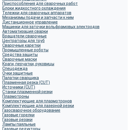
Приспособления для сварочных работ
Блоки жидкостного охлаждения
Тележки для сварочных аппаратов
Механизмы подачи и запчасти к ним
Дистанционное управление
Машинки для заточки вольфрамовых электродов
Автоматизация сварки
Вращатели сварочные
Центраторы для труб
Сварочные каретки
Промышленные роботы
Средства защиты
Сварочные маски
Краги, перчатки, руковицы
Спецодежда
Очки защитные
Палатки сварщика
Плазменная резка (CUT)
Источники (CUT)
Станки плазменной резки
Плазмотроны
Комплектующие для плазмотронов
Комплектующие для лазерной резки
Газосварочное оборудование
Газовые горелки
Газовые резаки
Лампы паяльные
Газовые редукторы