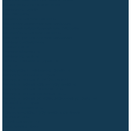
Блоки автоматики для генераторов
Аксессуары для генераторов
Пневмоинструмент
Компрессоры
Безмасляные компрессоры
Масляные ременные компрессоры
Масляные коаксиальные компрессоры
Автомобильные компрессоры
Комплектующие для компрессоров
Пневмошлифмашины
Пневмодрели
Пневмогайковерты
Пневмопистолеты
Наборы пневмоинструмента
Шланги
Аксессуары к пневмоинструменту
Аккумуляторный инструмент
Аккумуляторные УШМ (болгарки)
Аккумуляторные дрели-шуруповерты
Аккумуляторные перфораторы
Аккумуляторные дисковые пилы
Аккумуляторные батареи, зарядные устройства
Сетевой инструмент
УШМ и шлифмашины
Дрели, миксеры, шуруповерты сетевые
Перфораторы
Отбойные молотки
Точильные станки