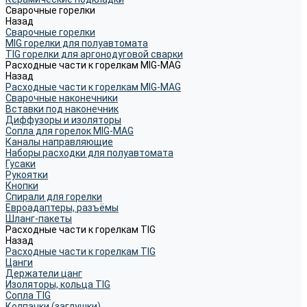
Сварочные горелки
Назад
Сварочные горелки
MIG горелки для полуавтомата
TIG горелки для аргонодуговой сварки
Расходные части к горелкам MIG-MAG
Назад
Расходные части к горелкам MIG-MAG
Сварочные наконечники
Вставки под наконечник
Диффузоры и изоляторы
Сопла для горелок MIG-MAG
Каналы направляющие
Наборы расходки для полуавтомата
Гусаки
Рукоятки
Кнопки
Спирали для горелки
Евроадаптеры, разъёмы
Шланг-пакеты
Расходные части к горелкам TIG
Назад
Расходные части к горелкам TIG
Цанги
Держатели цанг
Изоляторы, кольца TIG
Сопла TIG
Колпачки (заглушки)