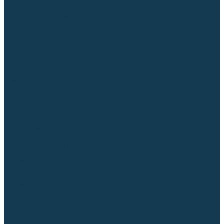
Столы сварочные
Магнитные держатели
Зажимной инструмент
Строгачи канавок
Клейма ударные
Автоматизация сварки
Вращатели сварочные
Центраторы для труб
Сварочные каретки
Промышленные роботы
Средства защиты
Сварочные маски
Краги, перчатки, руковицы
Спецодежда
Очки защитные
Палатки сварщика
Сварочное покрывало
Сварочные шторы
Стекла и комплектующие для масок
Респираторы и фильтры
Плазменная резка (CUT)
Источники (CUT)
Станки плазменной резки
Плазмотроны
Комплектующие для плазмотронов
Сопла CUT
Электроды CUT
Экраны