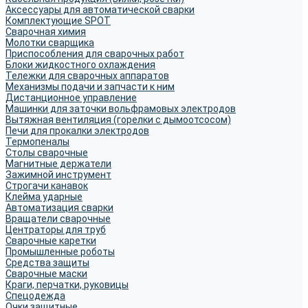
Аксессуары для автоматической сварки
Комплектующие SPOT
Сварочная химия
Молотки сварщика
Приспособления для сварочных работ
Блоки жидкостного охлаждения
Тележки для сварочных аппаратов
Механизмы подачи и запчасти к ним
Дистанционное управление
Машинки для заточки вольфрамовых электродов
Вытяжная вентиляция (горелки с дымоотсосом)
Печи для прокалки электродов
Термопеналы
Столы сварочные
Магнитные держатели
Зажимной инструмент
Строгачи канавок
Клейма ударные
Автоматизация сварки
Вращатели сварочные
Центраторы для труб
Сварочные каретки
Промышленные роботы
Средства защиты
Сварочные маски
Краги, перчатки, руковицы
Спецодежда
Очки защитные