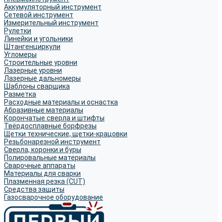
Аккумуляторный инструмент
Сетевой инструмент
Измерительный инструмент
Рулетки
Линейки и угольники
Штангенциркули
Угломеры
Строительные уровни
Лазерные уровни
Лазерные дальномеры
Шаблоны сварщика
Разметка
Расходные материалы и оснастка
Абразивные материалы
Корончатые сверла и штифты
Твёрдосплавные борфрезы
Щетки технические, щетки-крацовки
Резьбонарезной инструмент
Сверла, коронки и буры
Полировальные материалы
Сварочные аппараты
Материалы для сварки
Плазменная резка (CUT)
Средства защиты
Газосварочное оборудование