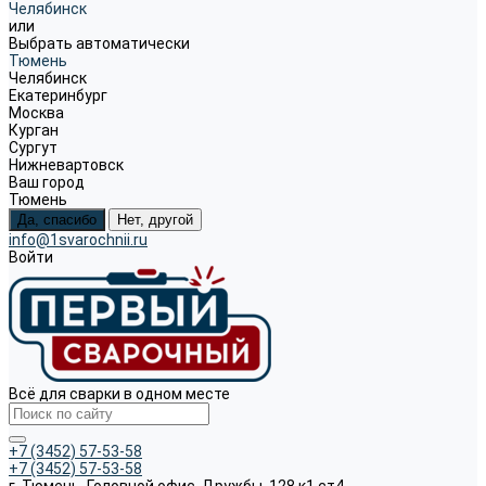
Челябинск
или
Выбрать автоматически
Тюмень
Челябинск
Екатеринбург
Москва
Курган
Сургут
Нижневартовск
Ваш город
Тюмень
Да, спасибо
Нет, другой
info@1svarochnii.ru
Войти
Всё для сварки в одном месте
+7 (3452) 57-53-58
+7 (3452) 57-53-58