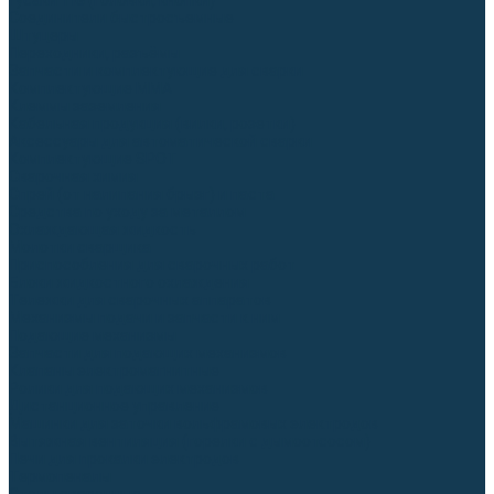
Гусаки TIG (головки, кнопки)
Соединители быстросъемные
Штуцеры
Переходники, разъёмы
Запчасти и комплектующие для сварки
Комплектующие ММА
Клеммы заземления
Кабельная продукция (вилки, розетки)
Аксессуары для автоматической сварки
Комплектующие SPOT
Сварочная химия
Спрей (от налипания брызг) и паста
Средства по уходу за металлом
Охлаждающая жидкость
Молотки сварщика
Приспособления для сварочных работ
Блоки жидкостного охлаждения
Тележки для сварочных аппаратов
Механизмы подачи и запчасти к ним
Подающие механизмы
Запчасти для подающих механизмов
Клапаны электромагнитные
Ролики для подающих механизмов
Дистанционное управление
Машинки для заточки вольфрамовых электродов
Вытяжная вентиляция (горелки с дымоотсосом)
Печи для прокалки электродов
Термопеналы