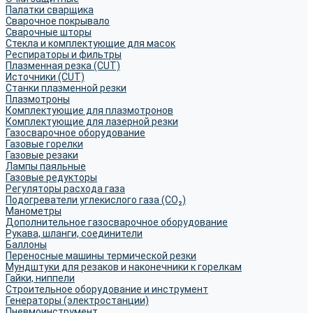
Палатки сварщика
Сварочное покрывало
Сварочные шторы
Стекла и комплектующие для масок
Респираторы и фильтры
Плазменная резка (CUT)
Источники (CUT)
Станки плазменной резки
Плазмотроны
Комплектующие для плазмотронов
Комплектующие для лазерной резки
Газосварочное оборудование
Газовые горелки
Газовые резаки
Лампы паяльные
Газовые редукторы
Регуляторы расхода газа
Подогреватели углекислого газа (CO₂)
Манометры
Дополнительное газосварочное оборудование
Рукава, шланги, соединители
Баллоны
Переносные машины термической резки
Мундштуки для резаков и наконечники к горелкам
Гайки, ниппели
Строительное оборудование и инструмент
Генераторы (электростанции)
Пневмоинструмент