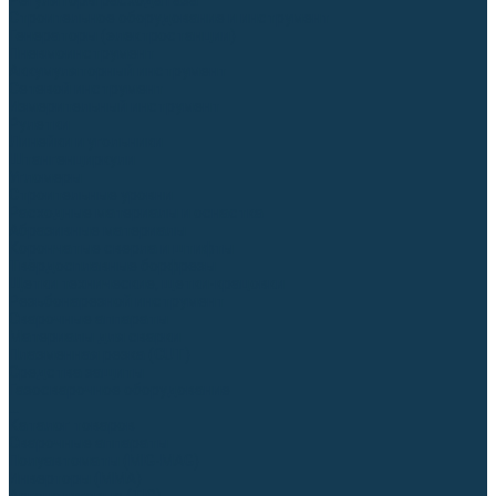
Регуляторы расхода газа
Строительное оборудование и инструмент
Генераторы (электростанции)
Пневмоинструмент
Аккумуляторный инструмент
Сетевой инструмент
Измерительный инструмент
Рулетки
Линейки и угольники
Штангенциркули
Угломеры
Строительные уровни
Расходные материалы и оснастка
Абразивные материалы
Корончатые сверла и штифты
Твёрдосплавные борфрезы
Щетки технические, щетки-крацовки
Резьбонарезной инструмент
Сварочные аппараты
Материалы для сварки
Плазменная резка (CUT)
Средства защиты
Газосварочное оборудование
...
Каталог товаров
Сварочные аппараты
Полуавтоматы (MIG-MAG)
Инверторы (MMA)