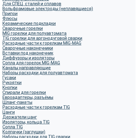
Для СПЕЦ. сталей и сплавов
Вольфрамовые электроды (неплавящиеся)
Припои
Флюсы
Керамические подкладки
Сварочные горелки
MIG горелки для полуавтомата
TIG горелки для аргонодуговой сварки
Расходные части к горелкам MIG-MAG
Сварочные наконечники
Вставки под наконечник
Диффузоры и изоляторы
Сопла для горелок MIG-MAG
Каналы направляющие
Наборы расходки для полуавтомата
Гусаки
Рукоятки
Кнопки
Спирали для горелки
Евроадаптеры, разъёмы
Шланг-пакеты
Расходные части к горелкам TIG
Цанги
Держатели цанг
Изоляторы, кольца TIG
Сопла TIG
Колпачки (заглушки)
Наборы расходки для TIG сварки