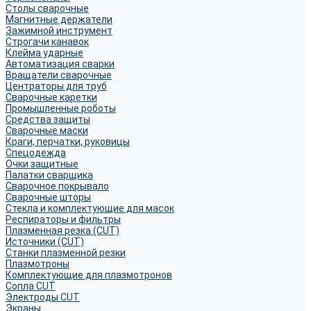
Столы сварочные
Магнитные держатели
Зажимной инструмент
Строгачи канавок
Клейма ударные
Автоматизация сварки
Вращатели сварочные
Центраторы для труб
Сварочные каретки
Промышленные роботы
Средства защиты
Сварочные маски
Краги, перчатки, руковицы
Спецодежда
Очки защитные
Палатки сварщика
Сварочное покрывало
Сварочные шторы
Стекла и комплектующие для масок
Респираторы и фильтры
Плазменная резка (CUT)
Источники (CUT)
Станки плазменной резки
Плазмотроны
Комплектующие для плазмотронов
Сопла CUT
Электроды CUT
Экраны