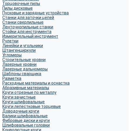
Торцовочные пилы
Пилы дисковые
Пусковые и зарядные устройства
Станки для заточки цепей
Станки сверлильные
Ленточнопильные станки
Стойки для инструмента
Измерительный инструмент
Рулетки
Линейки и угольники
Штангенциркули
Угломеры
Строительные уровни
Лазерные уровни
Лазерные дальномеры
Шаблоны сварщика
Разметка
Расходные материалы и оснастка
Абразивные материалы
Круги отрезные по металлу
Круги зачистные
Круги шлифовальные
Круги лепестковые торцевые
Доводочные круги
Валики шлифовальные
Фибровые диски и круги
Шлифовальные головки
Конволютные круги