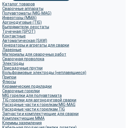
Каталог товаров
Сварочные аппараты
Полуавтоматы (MIG-MAG)
Инверторы (MMA)
Аргонодуговые (TIG)
Выпрямители, реостаты
Точечная (SPOT)
Контактные
Автоматическая (SAW)
Генераторы и агрегаты для сварки
Лазерные
Материалы для сварочных работ
Сварочная проволока
Электроды
Присадочные прутки
Вольфрамовые электроды (неплавящиеся)
Припои
Флюсы
Керамические подкладки
Сварочные горелки
MIG горелки для полуавтомата
TIG горелки для аргонодуговой сварки
Расходные части к горелкам MIG-MAG
Расходные части к горелкам TIG
Запчасти и комплектующие для сварки
Комплектующие ММА
Клеммы заземления
Кабельная продукция (вилки, розетки)