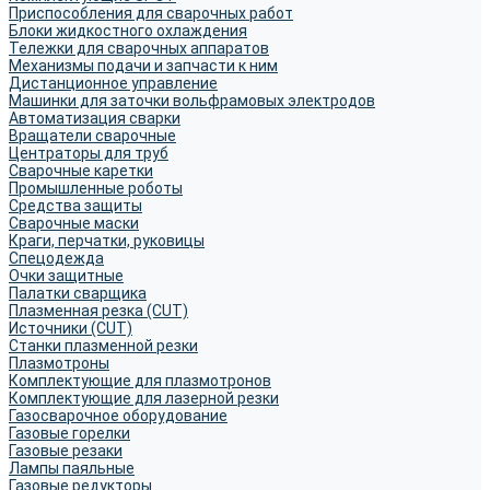
Приспособления для сварочных работ
Блоки жидкостного охлаждения
Тележки для сварочных аппаратов
Механизмы подачи и запчасти к ним
Дистанционное управление
Машинки для заточки вольфрамовых электродов
Автоматизация сварки
Вращатели сварочные
Центраторы для труб
Сварочные каретки
Промышленные роботы
Средства защиты
Сварочные маски
Краги, перчатки, руковицы
Спецодежда
Очки защитные
Палатки сварщика
Плазменная резка (CUT)
Источники (CUT)
Станки плазменной резки
Плазмотроны
Комплектующие для плазмотронов
Комплектующие для лазерной резки
Газосварочное оборудование
Газовые горелки
Газовые резаки
Лампы паяльные
Газовые редукторы