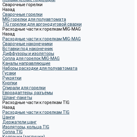
Сварочные горелки
Назад
Сварочные горелки
MIG горелки для полуавтомата
TIG горелки для аргонодуговой сварки
Расходные части к горелкам MIG-MAG
Назад
Расходные части к горелкам MIG-MAG
Сварочные наконечники
Вставки под наконечник
Диффузоры и изоляторы
Сопла для горелок MIG-MAG
Каналы направляющие
Наборы расходки для полуавтомата
Гусаки
Рукоятки
Кнопки
Спирали для горелки
Евроадаптеры, разъёмы
Шланг-пакеты
Расходные части к горелкам TIG
Назад
Расходные части к горелкам TIG
Цанги
Держатели цанг
Изоляторы, кольца TIG
Сопла TIG
Колпачки (заглушки)