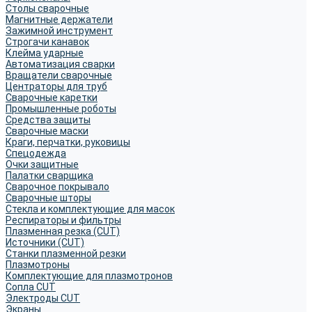
Столы сварочные
Магнитные держатели
Зажимной инструмент
Строгачи канавок
Клейма ударные
Автоматизация сварки
Вращатели сварочные
Центраторы для труб
Сварочные каретки
Промышленные роботы
Средства защиты
Сварочные маски
Краги, перчатки, руковицы
Спецодежда
Очки защитные
Палатки сварщика
Сварочное покрывало
Сварочные шторы
Стекла и комплектующие для масок
Респираторы и фильтры
Плазменная резка (CUT)
Источники (CUT)
Станки плазменной резки
Плазмотроны
Комплектующие для плазмотронов
Сопла CUT
Электроды CUT
Экраны