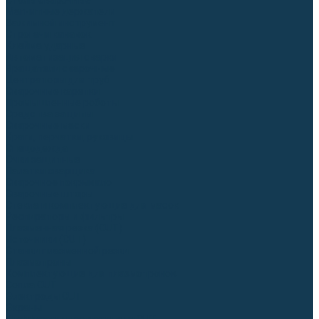
Столы сварочные
Магнитные держатели
Зажимной инструмент
Строгачи канавок
Клейма ударные
Автоматизация сварки
Вращатели сварочные
Центраторы для труб
Сварочные каретки
Промышленные роботы
Средства защиты
Сварочные маски
Краги, перчатки, руковицы
Спецодежда
Очки защитные
Палатки сварщика
Сварочное покрывало
Сварочные шторы
Стекла и комплектующие для масок
Респираторы и фильтры
Плазменная резка (CUT)
Источники (CUT)
Станки плазменной резки
Плазмотроны
Комплектующие для плазмотронов
Сопла CUT
Электроды CUT
Экраны