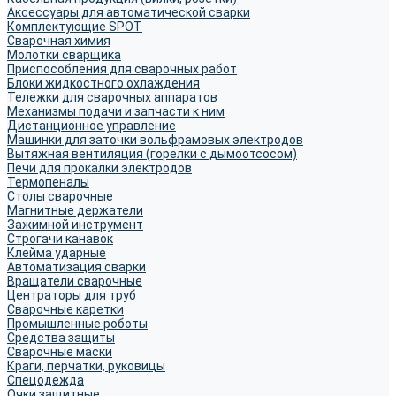
Аксессуары для автоматической сварки
Комплектующие SPOT
Сварочная химия
Молотки сварщика
Приспособления для сварочных работ
Блоки жидкостного охлаждения
Тележки для сварочных аппаратов
Механизмы подачи и запчасти к ним
Дистанционное управление
Машинки для заточки вольфрамовых электродов
Вытяжная вентиляция (горелки с дымоотсосом)
Печи для прокалки электродов
Термопеналы
Столы сварочные
Магнитные держатели
Зажимной инструмент
Строгачи канавок
Клейма ударные
Автоматизация сварки
Вращатели сварочные
Центраторы для труб
Сварочные каретки
Промышленные роботы
Средства защиты
Сварочные маски
Краги, перчатки, руковицы
Спецодежда
Очки защитные