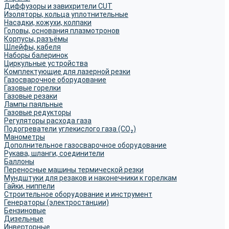
Диффузоры и завихрители CUT
Изоляторы, кольца уплотнительные
Насадки, кожухи, колпаки
Головы, основания плазмотронов
Корпусы, разъёмы
Шлейфы, кабеля
Наборы балеринок
Циркульные устройства
Комплектующие для лазерной резки
Газосварочное оборудование
Газовые горелки
Газовые резаки
Лампы паяльные
Газовые редукторы
Регуляторы расхода газа
Подогреватели углекислого газа (CO₂)
Манометры
Дополнительное газосварочное оборудование
Рукава, шланги, соединители
Баллоны
Переносные машины термической резки
Мундштуки для резаков и наконечники к горелкам
Гайки, ниппели
Строительное оборудование и инструмент
Генераторы (электростанции)
Бензиновые
Дизельные
Инверторные