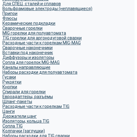
Для СПЕЦ. сталей и сплавов
Вольфрамовые электроды (неплавящиеся)
Припои
Флюсы
Керамические подкладки
Сварочные горелки
MIG горелки для полуавтомата
TIG горелки для аргонодуговой сварки
Расходные части к горелкам MIG-MAG
Сварочные наконечники
Вставки под наконечник
Диффузоры и изоляторы
Сопла для горелок MIG-MAG
Каналы направляющие
Наборы расходки для полуавтомата
Гусаки
Рукоятки
Кнопки
Спирали для горелки
Евроадаптеры, разъёмы
Шланг-пакеты
Расходные части к горелкам TIG
Цанги
Держатели цанг
Изоляторы, кольца TIG
Сопла TIG
Колпачки (заглушки)
Наборы расходки для TIG сварки