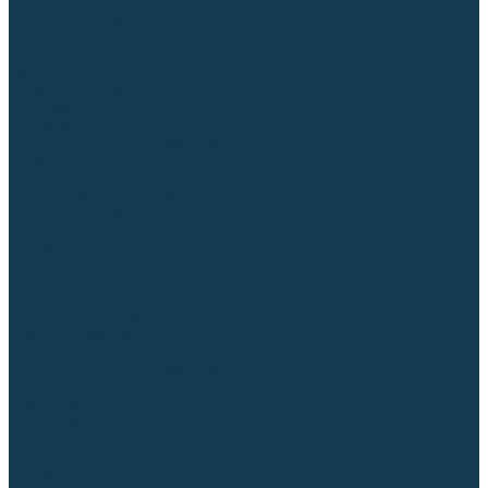
Для СПЕЦ. сталей и сплавов
Вольфрамовые электроды (неплавящиеся)
Припои
Флюсы
Керамические подкладки
Сварочные горелки
MIG горелки для полуавтомата
TIG горелки для аргонодуговой сварки
Расходные части к горелкам MIG-MAG
Сварочные наконечники
Вставки под наконечник
Диффузоры и изоляторы
Сопла для горелок MIG-MAG
Каналы направляющие
Наборы расходки для полуавтомата
Гусаки
Рукоятки
Кнопки
Спирали для горелки
Евроадаптеры, разъёмы
Шланг-пакеты
Расходные части к горелкам TIG
Цанги
Держатели цанг
Изоляторы, кольца TIG
Сопла TIG
Колпачки (заглушки)
Наборы расходки для TIG сварки