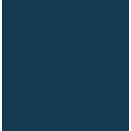
Приспособления для сварочных работ
Блоки жидкостного охлаждения
Тележки для сварочных аппаратов
Механизмы подачи и запчасти к ним
Дистанционное управление
Машинки для заточки вольфрамовых электродов
Автоматизация сварки
Вращатели сварочные
Центраторы для труб
Сварочные каретки
Промышленные роботы
Средства защиты
Сварочные маски
Краги, перчатки, руковицы
Спецодежда
Очки защитные
Палатки сварщика
Плазменная резка (CUT)
Источники (CUT)
Станки плазменной резки
Плазмотроны
Комплектующие для плазмотронов
Комплектующие для лазерной резки
Газосварочное оборудование
Газовые горелки
Газовые резаки
Лампы паяльные
Газовые редукторы