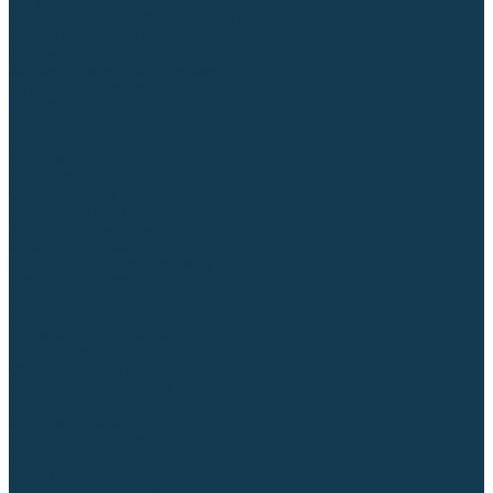
Регуляторы расхода газа
Строительное оборудование и инструмент
Генераторы (электростанции)
Пневмоинструмент
Аккумуляторный инструмент
Сетевой инструмент
Измерительный инструмент
Рулетки
Линейки и угольники
Штангенциркули
Угломеры
Строительные уровни
Расходные материалы и оснастка
Абразивные материалы
Корончатые сверла и штифты
Твёрдосплавные борфрезы
Щетки технические, щетки-крацовки
Резьбонарезной инструмент
Сварочные аппараты
Материалы для сварки
Плазменная резка (CUT)
Средства защиты
Газосварочное оборудование
...
Каталог товаров
Сварочные аппараты
Полуавтоматы (MIG-MAG)
Инверторы (MMA)