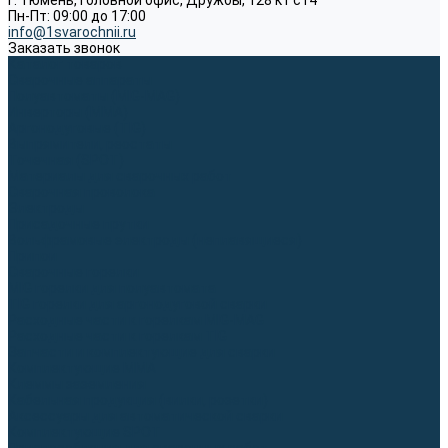
г. Тюмень, Головной офис, Дружбы, 128 к1 ст4
Пн-Пт: 09:00 до 17:00
info@1svarochnii.ru
Заказать звонок
Каталог товаров
Сварочные аппараты
Полуавтоматы (MIG-MAG)
Инверторы (MMA)
Аргонодуговые (TIG)
Выпрямители, реостаты
Точечная (SPOT)
Материалы для сварочных работ
Сварочная проволока
Электроды
Присадочные прутки
Вольфрамовые электроды (неплавящиеся)
Припои
Сварочные горелки
MIG горелки для полуавтомата
TIG горелки для аргонодуговой сварки
Расходные части к горелкам MIG-MAG
Расходные части к горелкам TIG
Запчасти и комплектующие для сварки
Комплектующие ММА
Клеммы заземления
Кабельная продукция (вилки, розетки)
Аксессуары для автоматической сварки
Комплектующие SPOT