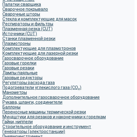
Палатки сварщика
Сварочное покрывало
Сварочные шторы
Стекла и комплектующие для масок
Респираторы и фильтры
Плазменная резка (CUT)
Источники (CUT)
Станки плазменной резки
Плазмотроны
Комплектующие для плазмотронов
Комплектующие для лазерной резки
Газосварочное оборудование
Газовые горелки
Газовые резаки
Лампы паяльные
Газовые редукторы
Регуляторы расхода газа
Подогреватели углекислого газа (CO₂)
Манометры
Дополнительное газосварочное оборудование
Рукава, шланги, соединители
Баллоны
Переносные машины термической резки
Мундштуки для резаков и наконечники к горелкам
Гайки, ниппели
Строительное оборудование и инструмент
Генераторы (электростанции)
Пневмоинструмент