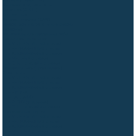
Аргонодуговые (TIG)
Выпрямители, реостаты
Точечная (SPOT)
Контактные
Автоматическая (SAW)
Генераторы и агрегаты для сварки
Лазерные
Материалы для сварочных работ
Сварочная проволока
Для УГЛЕРОДИСТЫХ сталей
Для НЕРЖАВЕЮЩИХ сталей
Для АЛЮМИНИЕВЫХ сплавов
Для МЕДНЫХ сплавов
Для СПЕЦ. сталей и сплавов
Самозащитная (порошковая)
Электроды
Для УГЛЕРОДИСТЫХ сталей
Для НЕРЖАВЕЮЩИХ сталей
Для АЛЮМИНИЕВЫХ сплавов
Для ЧУГУНА
Для НАПЛАВКИ
Для РЕЗКИ (угольные)
Для СПЕЦ. сталей и сплавов
Присадочные прутки
Для УГЛЕРОДИСТЫХ сталей
Для НЕРЖАВЕЮЩИХ сталей
Для АЛЮМИНИЕВЫХ сплавов
Для МЕДНЫХ сплавов