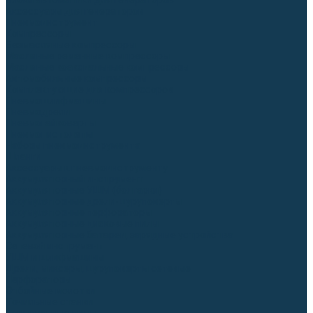
Блоки автоматики для генераторов
Аксессуары для генераторов
Пневмоинструмент
Компрессоры
Безмасляные компрессоры
Масляные ременные компрессоры
Масляные коаксиальные компрессоры
Автомобильные компрессоры
Комплектующие для компрессоров
Пневмошлифмашины
Пневмодрели
Пневмогайковерты
Пневмопистолеты
Наборы пневмоинструмента
Шланги
Аксессуары к пневмоинструменту
Аккумуляторный инструмент
Аккумуляторные УШМ (болгарки)
Аккумуляторные дрели-шуруповерты
Аккумуляторные перфораторы
Аккумуляторные дисковые пилы
Аккумуляторные батареи, зарядные устройства
Сетевой инструмент
УШМ и шлифмашины
Дрели, миксеры, шуруповерты сетевые
Перфораторы
Отбойные молотки
Точильные станки