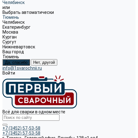
Челябинск
или
Выбрать автоматически
Тюмень
Челябинск
Екатеринбург
Москва
Курган
Сургут
Нижневартовск
Ваш город
Тюмень
Да, спасибо
Нет, другой
info@1svarochnii.ru
Войти
Всё для сварки в одном месте
+7 (3452) 57-53-58
+7 (3452) 57-53-58