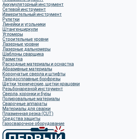
Аккумуляторный инструмент
Сетевой инструмент
Измерительный инструмент
Рулетки
Линейки и угольники
Штангенциркули
Угломеры
Строительные уровни
Лазерные уровни
Лазерные дальномеры
Шаблоны сварщика
Разметка
Расходные материалы и оснастка
Абразивные материалы
Корончатые сверла и штифты
Твёрдосплавные борфрезы
Щетки технические, щетки-крацовки
Резьбонарезной инструмент
Сверла, коронки и буры
Полировальные материалы
Сварочные аппараты
Материалы для сварки
Плазменная резка (CUT)
Средства защиты
Газосварочное оборудование