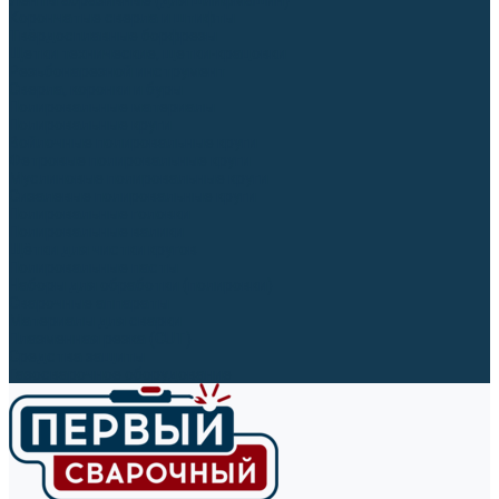
Ленты абразивные (для шлифмашин)
Корончатые сверла и штифты
Твёрдосплавные борфрезы
Щетки технические, щетки-крацовки
Резьбонарезной инструмент
Сверла, коронки и буры
Полировальные материалы
Полировальные круги
Войлочные полировальные круги
Фетровые полировальные круги
Муслиновые полировальные круги
Cизалевые полировальные круги
Полировальные головки
Полировальные валики
Щётки для чистки кругов
Полировальные пасты
Наборы для обработки (полировки)
Сварочные аппараты
Материалы для сварки
Плазменная резка (CUT)
Средства защиты
Газосварочное оборудование