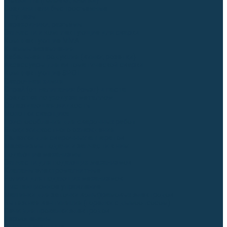
Гусаки TIG (головки, кнопки)
Соединители быстросъемные
Штуцеры
Переходники, разъёмы
Запчасти и комплектующие для сварки
Комплектующие ММА
Клеммы заземления
Кабельная продукция (вилки, розетки)
Аксессуары для автоматической сварки
Комплектующие SPOT
Сварочная химия
Спрей (от налипания брызг) и паста
Средства по уходу за металлом
Охлаждающая жидкость
Молотки сварщика
Приспособления для сварочных работ
Блоки жидкостного охлаждения
Тележки для сварочных аппаратов
Механизмы подачи и запчасти к ним
Подающие механизмы
Запчасти для подающих механизмов
Клапаны электромагнитные
Ролики для подающих механизмов
Дистанционное управление
Машинки для заточки вольфрамовых электродов
Вытяжная вентиляция (горелки с дымоотсосом)
Печи для прокалки электродов
Термопеналы