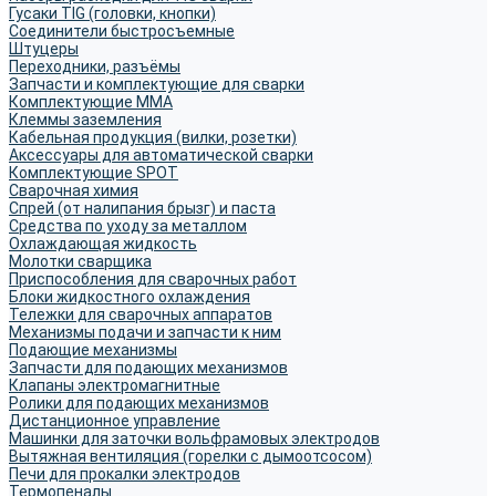
Гусаки TIG (головки, кнопки)
Соединители быстросъемные
Штуцеры
Переходники, разъёмы
Запчасти и комплектующие для сварки
Комплектующие ММА
Клеммы заземления
Кабельная продукция (вилки, розетки)
Аксессуары для автоматической сварки
Комплектующие SPOT
Сварочная химия
Спрей (от налипания брызг) и паста
Средства по уходу за металлом
Охлаждающая жидкость
Молотки сварщика
Приспособления для сварочных работ
Блоки жидкостного охлаждения
Тележки для сварочных аппаратов
Механизмы подачи и запчасти к ним
Подающие механизмы
Запчасти для подающих механизмов
Клапаны электромагнитные
Ролики для подающих механизмов
Дистанционное управление
Машинки для заточки вольфрамовых электродов
Вытяжная вентиляция (горелки с дымоотсосом)
Печи для прокалки электродов
Термопеналы