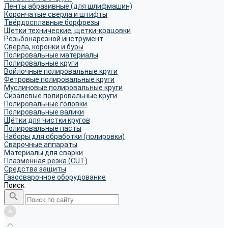
Ленты абразивные (для шлифмашин)
Корончатые сверла и штифты
Твёрдосплавные борфрезы
Щетки технические, щетки-крацовки
Резьбонарезной инструмент
Сверла, коронки и буры
Полировальные материалы
Полировальные круги
Войлочные полировальные круги
Фетровые полировальные круги
Муслиновые полировальные круги
Cизалевые полировальные круги
Полировальные головки
Полировальные валики
Щётки для чистки кругов
Полировальные пасты
Наборы для обработки (полировки)
Сварочные аппараты
Материалы для сварки
Плазменная резка (CUT)
Средства защиты
Газосварочное оборудование
Поиск