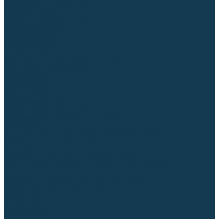
Диффузоры и завихрители CUT
Изоляторы, кольца уплотнительные
Насадки, кожухи, колпаки
Головы, основания плазмотронов
Корпусы, разъёмы
Шлейфы, кабеля
Наборы балеринок
Циркульные устройства
Комплектующие для лазерной резки
Газосварочное оборудование
Газовые горелки
Газовые резаки
Лампы паяльные
Газовые редукторы
Регуляторы расхода газа
Подогреватели углекислого газа (CO₂)
Манометры
Дополнительное газосварочное оборудование
Рукава, шланги, соединители
Баллоны
Переносные машины термической резки
Мундштуки для резаков и наконечники к горелкам
Гайки, ниппели
Строительное оборудование и инструмент
Генераторы (электростанции)
Бензиновые
Дизельные
Инверторные