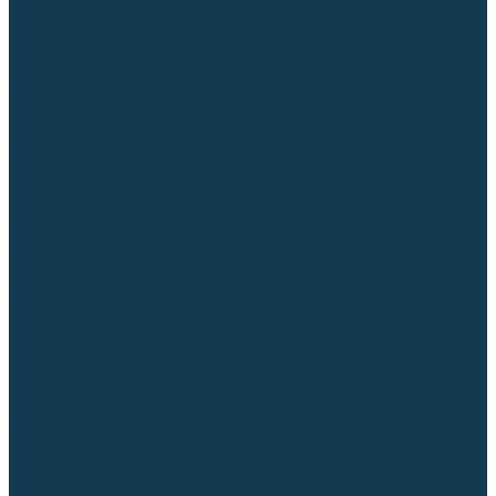
Торцовочные пилы
Пилы дисковые
Пусковые и зарядные устройства
Станки для заточки цепей
Станки сверлильные
Ленточнопильные станки
Стойки для инструмента
Измерительный инструмент
Рулетки
Линейки и угольники
Штангенциркули
Угломеры
Строительные уровни
Лазерные уровни
Лазерные дальномеры
Шаблоны сварщика
Разметка
Расходные материалы и оснастка
Абразивные материалы
Круги отрезные по металлу
Круги зачистные
Круги шлифовальные
Круги лепестковые торцевые
Доводочные круги
Валики шлифовальные
Фибровые диски и круги
Шлифовальные головки
Конволютные круги