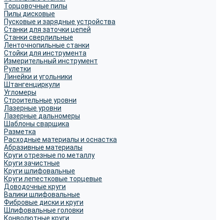
Торцовочные пилы
Пилы дисковые
Пусковые и зарядные устройства
Станки для заточки цепей
Станки сверлильные
Ленточнопильные станки
Стойки для инструмента
Измерительный инструмент
Рулетки
Линейки и угольники
Штангенциркули
Угломеры
Строительные уровни
Лазерные уровни
Лазерные дальномеры
Шаблоны сварщика
Разметка
Расходные материалы и оснастка
Абразивные материалы
Круги отрезные по металлу
Круги зачистные
Круги шлифовальные
Круги лепестковые торцевые
Доводочные круги
Валики шлифовальные
Фибровые диски и круги
Шлифовальные головки
Конволютные круги