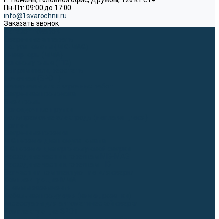
г. Тюмень, Головной офис, Дружбы, 128 к1 ст4
Пн-Пт: 09:00 до 17:00
info@1svarochnii.ru
Заказать звонок
Каталог товаров
Сварочные аппараты
Полуавтоматы (MIG-MAG)
Инверторы (MMA)
Аргонодуговые (TIG)
Выпрямители, реостаты
Точечная (SPOT)
Материалы для сварочных работ
Сварочная проволока
Электроды
Присадочные прутки
Вольфрамовые электроды (неплавящиеся)
Припои
Сварочные горелки
MIG горелки для полуавтомата
TIG горелки для аргонодуговой сварки
Расходные части к горелкам MIG-MAG
Расходные части к горелкам TIG
Запчасти и комплектующие для сварки
Комплектующие ММА
Клеммы заземления
Кабельная продукция (вилки, розетки)
Аксессуары для автоматической сварки
Комплектующие SPOT