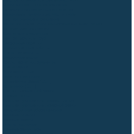
Приспособления для сварочных работ
Блоки жидкостного охлаждения
Тележки для сварочных аппаратов
Механизмы подачи и запчасти к ним
Дистанционное управление
Машинки для заточки вольфрамовых электродов
Автоматизация сварки
Вращатели сварочные
Центраторы для труб
Сварочные каретки
Промышленные роботы
Средства защиты
Сварочные маски
Краги, перчатки, руковицы
Спецодежда
Очки защитные
Палатки сварщика
Плазменная резка (CUT)
Источники (CUT)
Станки плазменной резки
Плазмотроны
Комплектующие для плазмотронов
Комплектующие для лазерной резки
Газосварочное оборудование
Газовые горелки
Газовые резаки
Лампы паяльные
Газовые редукторы