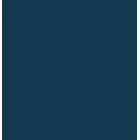
Аргонодуговые (TIG)
Выпрямители, реостаты
Точечная (SPOT)
Контактные
Автоматическая (SAW)
Генераторы и агрегаты для сварки
Лазерные
Материалы для сварочных работ
Сварочная проволока
Для УГЛЕРОДИСТЫХ сталей
Для НЕРЖАВЕЮЩИХ сталей
Для АЛЮМИНИЕВЫХ сплавов
Для МЕДНЫХ сплавов
Для СПЕЦ. сталей и сплавов
Самозащитная (порошковая)
Электроды
Для УГЛЕРОДИСТЫХ сталей
Для НЕРЖАВЕЮЩИХ сталей
Для АЛЮМИНИЕВЫХ сплавов
Для ЧУГУНА
Для НАПЛАВКИ
Для РЕЗКИ (угольные)
Для СПЕЦ. сталей и сплавов
Присадочные прутки
Для УГЛЕРОДИСТЫХ сталей
Для НЕРЖАВЕЮЩИХ сталей
Для АЛЮМИНИЕВЫХ сплавов
Для МЕДНЫХ сплавов