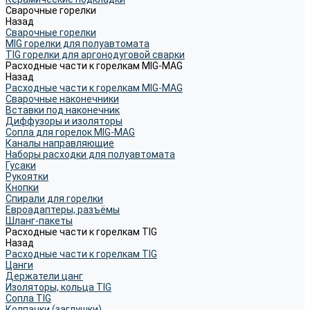
Сварочные горелки
Назад
Сварочные горелки
MIG горелки для полуавтомата
TIG горелки для аргонодуговой сварки
Расходные части к горелкам MIG-MAG
Назад
Расходные части к горелкам MIG-MAG
Сварочные наконечники
Вставки под наконечник
Диффузоры и изоляторы
Сопла для горелок MIG-MAG
Каналы направляющие
Наборы расходки для полуавтомата
Гусаки
Рукоятки
Кнопки
Спирали для горелки
Евроадаптеры, разъёмы
Шланг-пакеты
Расходные части к горелкам TIG
Назад
Расходные части к горелкам TIG
Цанги
Держатели цанг
Изоляторы, кольца TIG
Сопла TIG
Колпачки (заглушки)