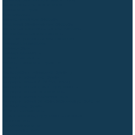
Блоки автоматики для генераторов
Аксессуары для генераторов
Пневмоинструмент
Компрессоры
Безмасляные компрессоры
Масляные ременные компрессоры
Масляные коаксиальные компрессоры
Автомобильные компрессоры
Комплектующие для компрессоров
Пневмошлифмашины
Пневмодрели
Пневмогайковерты
Пневмопистолеты
Наборы пневмоинструмента
Шланги
Аксессуары к пневмоинструменту
Аккумуляторный инструмент
Аккумуляторные УШМ (болгарки)
Аккумуляторные дрели-шуруповерты
Аккумуляторные перфораторы
Аккумуляторные дисковые пилы
Аккумуляторные батареи, зарядные устройства
Сетевой инструмент
УШМ и шлифмашины
Дрели, миксеры, шуруповерты сетевые
Перфораторы
Отбойные молотки
Точильные станки