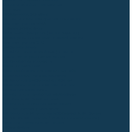
Гусаки TIG (головки, кнопки)
Соединители быстросъемные
Штуцеры
Переходники, разъёмы
Запчасти и комплектующие для сварки
Комплектующие ММА
Клеммы заземления
Кабельная продукция (вилки, розетки)
Аксессуары для автоматической сварки
Комплектующие SPOT
Сварочная химия
Спрей (от налипания брызг) и паста
Средства по уходу за металлом
Охлаждающая жидкость
Молотки сварщика
Приспособления для сварочных работ
Блоки жидкостного охлаждения
Тележки для сварочных аппаратов
Механизмы подачи и запчасти к ним
Подающие механизмы
Запчасти для подающих механизмов
Клапаны электромагнитные
Ролики для подающих механизмов
Дистанционное управление
Машинки для заточки вольфрамовых электродов
Вытяжная вентиляция (горелки с дымоотсосом)
Печи для прокалки электродов
Термопеналы