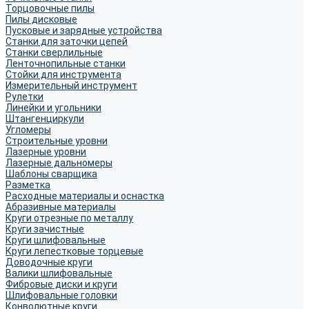
Торцовочные пилы
Пилы дисковые
Пусковые и зарядные устройства
Станки для заточки цепей
Станки сверлильные
Ленточнопильные станки
Стойки для инструмента
Измерительный инструмент
Рулетки
Линейки и угольники
Штангенциркули
Угломеры
Строительные уровни
Лазерные уровни
Лазерные дальномеры
Шаблоны сварщика
Разметка
Расходные материалы и оснастка
Абразивные материалы
Круги отрезные по металлу
Круги зачистные
Круги шлифовальные
Круги лепестковые торцевые
Доводочные круги
Валики шлифовальные
Фибровые диски и круги
Шлифовальные головки
Конволютные круги