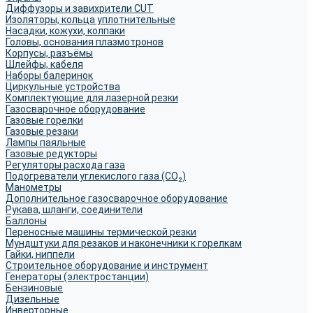
Диффузоры и завихрители CUT
Изоляторы, кольца уплотнительные
Насадки, кожухи, колпаки
Головы, основания плазмотронов
Корпусы, разъёмы
Шлейфы, кабеля
Наборы балеринок
Циркульные устройства
Комплектующие для лазерной резки
Газосварочное оборудование
Газовые горелки
Газовые резаки
Лампы паяльные
Газовые редукторы
Регуляторы расхода газа
Подогреватели углекислого газа (CO₂)
Манометры
Дополнительное газосварочное оборудование
Рукава, шланги, соединители
Баллоны
Переносные машины термической резки
Мундштуки для резаков и наконечники к горелкам
Гайки, ниппели
Строительное оборудование и инструмент
Генераторы (электростанции)
Бензиновые
Дизельные
Инверторные