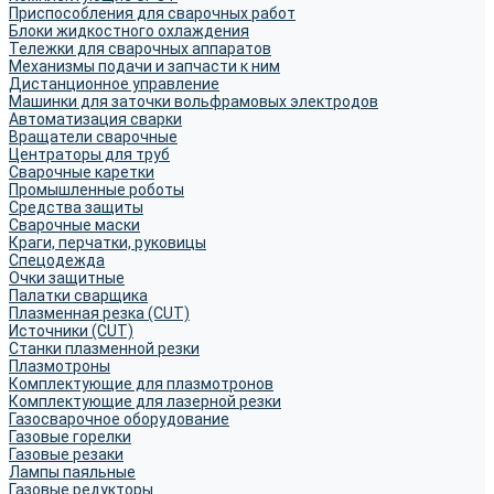
Приспособления для сварочных работ
Блоки жидкостного охлаждения
Тележки для сварочных аппаратов
Механизмы подачи и запчасти к ним
Дистанционное управление
Машинки для заточки вольфрамовых электродов
Автоматизация сварки
Вращатели сварочные
Центраторы для труб
Сварочные каретки
Промышленные роботы
Средства защиты
Сварочные маски
Краги, перчатки, руковицы
Спецодежда
Очки защитные
Палатки сварщика
Плазменная резка (CUT)
Источники (CUT)
Станки плазменной резки
Плазмотроны
Комплектующие для плазмотронов
Комплектующие для лазерной резки
Газосварочное оборудование
Газовые горелки
Газовые резаки
Лампы паяльные
Газовые редукторы