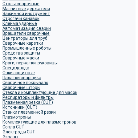
Столы сварочные
Магнитные держатели
Зажимной инструмент
Строгачи канавок
Клейма ударные
Автоматизация сварки
Вращатели сварочные
Центраторы для труб
Сварочные каретки
Промышленные роботы
Средства защиты
Сварочные маски
Краги, перчатки, руковицы
Спецодежда
Очки защитные
Палатки сварщика
Сварочное покрывало
Сварочные шторы
Стекла и комплектующие для масок
Респираторы и фильтры
Плазменная резка (CUT)
Источники (CUT)
Станки плазменной резки
Плазмотроны
Комплектующие для плазмотронов
Сопла CUT
Электроды CUT
Экраны