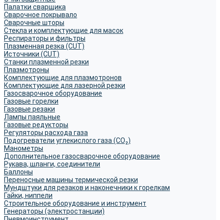
Палатки сварщика
Сварочное покрывало
Сварочные шторы
Стекла и комплектующие для масок
Респираторы и фильтры
Плазменная резка (CUT)
Источники (CUT)
Станки плазменной резки
Плазмотроны
Комплектующие для плазмотронов
Комплектующие для лазерной резки
Газосварочное оборудование
Газовые горелки
Газовые резаки
Лампы паяльные
Газовые редукторы
Регуляторы расхода газа
Подогреватели углекислого газа (CO₂)
Манометры
Дополнительное газосварочное оборудование
Рукава, шланги, соединители
Баллоны
Переносные машины термической резки
Мундштуки для резаков и наконечники к горелкам
Гайки, ниппели
Строительное оборудование и инструмент
Генераторы (электростанции)
Пневмоинструмент