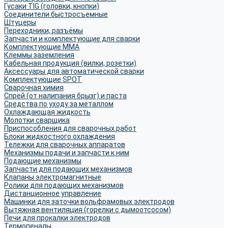
Гусаки TIG (головки, кнопки)
Соединители быстросъемные
Штуцеры
Переходники, разъёмы
Запчасти и комплектующие для сварки
Комплектующие ММА
Клеммы заземления
Кабельная продукция (вилки, розетки)
Аксессуары для автоматической сварки
Комплектующие SPOT
Сварочная химия
Спрей (от налипания брызг) и паста
Средства по уходу за металлом
Охлаждающая жидкость
Молотки сварщика
Приспособления для сварочных работ
Блоки жидкостного охлаждения
Тележки для сварочных аппаратов
Механизмы подачи и запчасти к ним
Подающие механизмы
Запчасти для подающих механизмов
Клапаны электромагнитные
Ролики для подающих механизмов
Дистанционное управление
Машинки для заточки вольфрамовых электродов
Вытяжная вентиляция (горелки с дымоотсосом)
Печи для прокалки электродов
Термопеналы