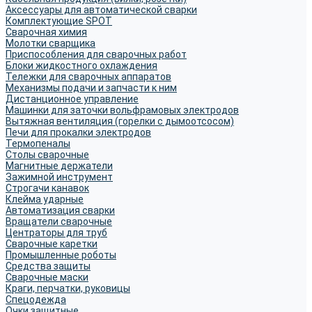
Аксессуары для автоматической сварки
Комплектующие SPOT
Сварочная химия
Молотки сварщика
Приспособления для сварочных работ
Блоки жидкостного охлаждения
Тележки для сварочных аппаратов
Механизмы подачи и запчасти к ним
Дистанционное управление
Машинки для заточки вольфрамовых электродов
Вытяжная вентиляция (горелки с дымоотсосом)
Печи для прокалки электродов
Термопеналы
Столы сварочные
Магнитные держатели
Зажимной инструмент
Строгачи канавок
Клейма ударные
Автоматизация сварки
Вращатели сварочные
Центраторы для труб
Сварочные каретки
Промышленные роботы
Средства защиты
Сварочные маски
Краги, перчатки, руковицы
Спецодежда
Очки защитные