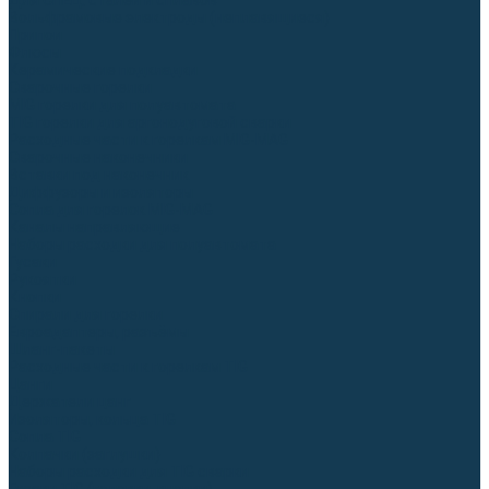
Для СПЕЦ. сталей и сплавов
Вольфрамовые электроды (неплавящиеся)
Припои
Флюсы
Керамические подкладки
Сварочные горелки
MIG горелки для полуавтомата
TIG горелки для аргонодуговой сварки
Расходные части к горелкам MIG-MAG
Сварочные наконечники
Вставки под наконечник
Диффузоры и изоляторы
Сопла для горелок MIG-MAG
Каналы направляющие
Наборы расходки для полуавтомата
Гусаки
Рукоятки
Кнопки
Спирали для горелки
Евроадаптеры, разъёмы
Шланг-пакеты
Расходные части к горелкам TIG
Цанги
Держатели цанг
Изоляторы, кольца TIG
Сопла TIG
Колпачки (заглушки)
Наборы расходки для TIG сварки