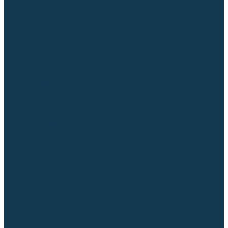
Торцовочные пилы
Пилы дисковые
Пусковые и зарядные устройства
Станки для заточки цепей
Станки сверлильные
Ленточнопильные станки
Стойки для инструмента
Измерительный инструмент
Рулетки
Линейки и угольники
Штангенциркули
Угломеры
Строительные уровни
Лазерные уровни
Лазерные дальномеры
Шаблоны сварщика
Разметка
Расходные материалы и оснастка
Абразивные материалы
Круги отрезные по металлу
Круги зачистные
Круги шлифовальные
Круги лепестковые торцевые
Доводочные круги
Валики шлифовальные
Фибровые диски и круги
Шлифовальные головки
Конволютные круги