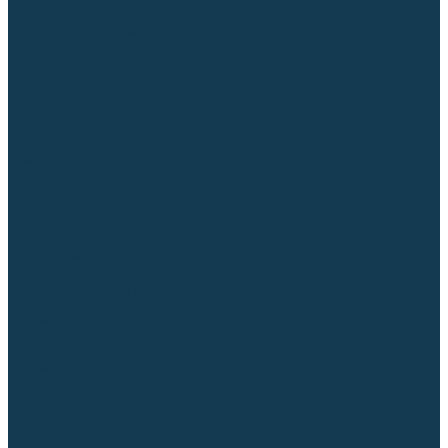
Столы сварочные
Магнитные держатели
Зажимной инструмент
Строгачи канавок
Клейма ударные
Автоматизация сварки
Вращатели сварочные
Центраторы для труб
Сварочные каретки
Промышленные роботы
Средства защиты
Сварочные маски
Краги, перчатки, руковицы
Спецодежда
Очки защитные
Палатки сварщика
Сварочное покрывало
Сварочные шторы
Стекла и комплектующие для масок
Респираторы и фильтры
Плазменная резка (CUT)
Источники (CUT)
Станки плазменной резки
Плазмотроны
Комплектующие для плазмотронов
Сопла CUT
Электроды CUT
Экраны