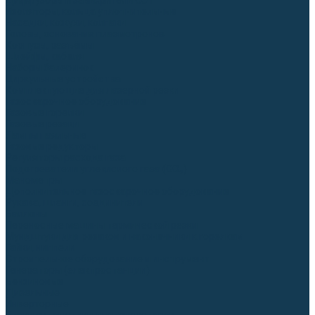
Диффузоры и завихрители CUT
Изоляторы, кольца уплотнительные
Насадки, кожухи, колпаки
Головы, основания плазмотронов
Корпусы, разъёмы
Шлейфы, кабеля
Наборы балеринок
Циркульные устройства
Комплектующие для лазерной резки
Газосварочное оборудование
Газовые горелки
Газовые резаки
Лампы паяльные
Газовые редукторы
Регуляторы расхода газа
Подогреватели углекислого газа (CO₂)
Манометры
Дополнительное газосварочное оборудование
Рукава, шланги, соединители
Баллоны
Переносные машины термической резки
Мундштуки для резаков и наконечники к горелкам
Гайки, ниппели
Строительное оборудование и инструмент
Генераторы (электростанции)
Бензиновые
Дизельные
Инверторные