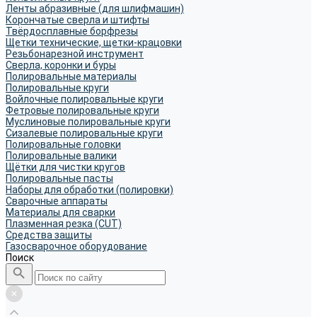
Ленты абразивные (для шлифмашин)
Корончатые сверла и штифты
Твёрдосплавные борфрезы
Щетки технические, щетки-крацовки
Резьбонарезной инструмент
Сверла, коронки и буры
Полировальные материалы
Полировальные круги
Войлочные полировальные круги
Фетровые полировальные круги
Муслиновые полировальные круги
Cизалевые полировальные круги
Полировальные головки
Полировальные валики
Щётки для чистки кругов
Полировальные пасты
Наборы для обработки (полировки)
Сварочные аппараты
Материалы для сварки
Плазменная резка (CUT)
Средства защиты
Газосварочное оборудование
Поиск