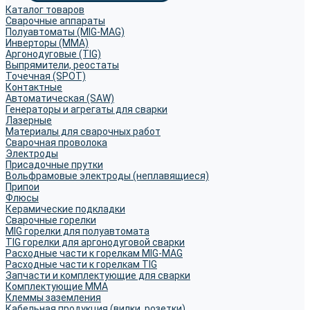
Каталог товаров
Сварочные аппараты
Полуавтоматы (MIG-MAG)
Инверторы (MMA)
Аргонодуговые (TIG)
Выпрямители, реостаты
Точечная (SPOT)
Контактные
Автоматическая (SAW)
Генераторы и агрегаты для сварки
Лазерные
Материалы для сварочных работ
Сварочная проволока
Электроды
Присадочные прутки
Вольфрамовые электроды (неплавящиеся)
Припои
Флюсы
Керамические подкладки
Сварочные горелки
MIG горелки для полуавтомата
TIG горелки для аргонодуговой сварки
Расходные части к горелкам MIG-MAG
Расходные части к горелкам TIG
Запчасти и комплектующие для сварки
Комплектующие ММА
Клеммы заземления
Кабельная продукция (вилки, розетки)