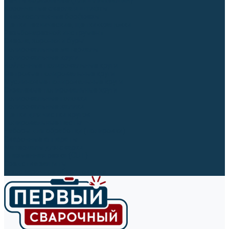
Ленты абразивные (для шлифмашин)
Корончатые сверла и штифты
Твёрдосплавные борфрезы
Щетки технические, щетки-крацовки
Резьбонарезной инструмент
Сверла, коронки и буры
Полировальные материалы
Полировальные круги
Войлочные полировальные круги
Фетровые полировальные круги
Муслиновые полировальные круги
Cизалевые полировальные круги
Полировальные головки
Полировальные валики
Щётки для чистки кругов
Полировальные пасты
Наборы для обработки (полировки)
Сварочные аппараты
Материалы для сварки
Плазменная резка (CUT)
Средства защиты
Газосварочное оборудование