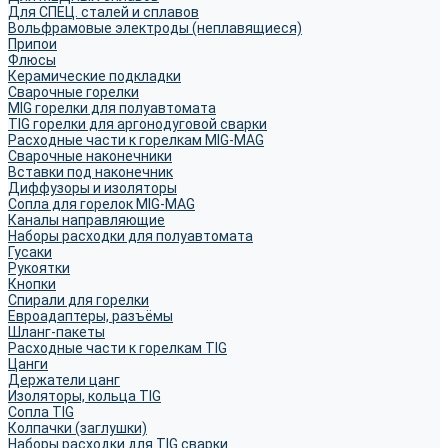
Для СПЕЦ. сталей и сплавов
Вольфрамовые электроды (неплавящиеся)
Припои
Флюсы
Керамические подкладки
Сварочные горелки
MIG горелки для полуавтомата
TIG горелки для аргонодуговой сварки
Расходные части к горелкам MIG-MAG
Сварочные наконечники
Вставки под наконечник
Диффузоры и изоляторы
Сопла для горелок MIG-MAG
Каналы направляющие
Наборы расходки для полуавтомата
Гусаки
Рукоятки
Кнопки
Спирали для горелки
Евроадаптеры, разъёмы
Шланг-пакеты
Расходные части к горелкам TIG
Цанги
Держатели цанг
Изоляторы, кольца TIG
Сопла TIG
Колпачки (заглушки)
Наборы расходки для TIG сварки