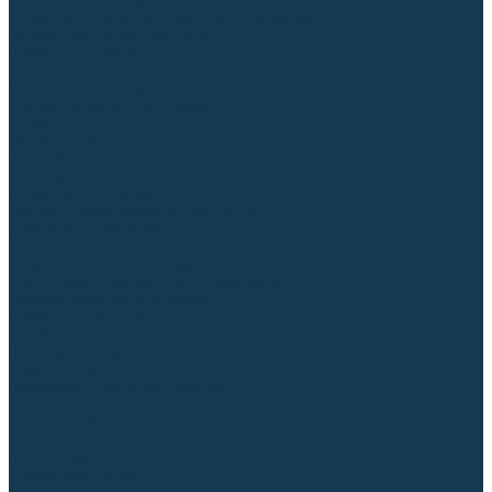
Регуляторы расхода газа
Строительное оборудование и инструмент
Генераторы (электростанции)
Пневмоинструмент
Аккумуляторный инструмент
Сетевой инструмент
Измерительный инструмент
Рулетки
Линейки и угольники
Штангенциркули
Угломеры
Строительные уровни
Расходные материалы и оснастка
Абразивные материалы
Корончатые сверла и штифты
Твёрдосплавные борфрезы
Щетки технические, щетки-крацовки
Резьбонарезной инструмент
Сварочные аппараты
Материалы для сварки
Плазменная резка (CUT)
Средства защиты
Газосварочное оборудование
...
Каталог товаров
Сварочные аппараты
Полуавтоматы (MIG-MAG)
Инверторы (MMA)