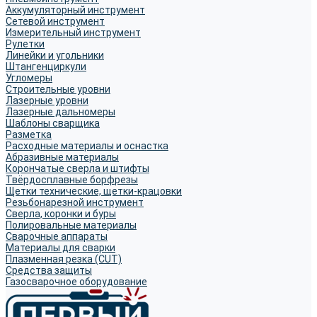
Аккумуляторный инструмент
Сетевой инструмент
Измерительный инструмент
Рулетки
Линейки и угольники
Штангенциркули
Угломеры
Строительные уровни
Лазерные уровни
Лазерные дальномеры
Шаблоны сварщика
Разметка
Расходные материалы и оснастка
Абразивные материалы
Корончатые сверла и штифты
Твёрдосплавные борфрезы
Щетки технические, щетки-крацовки
Резьбонарезной инструмент
Сверла, коронки и буры
Полировальные материалы
Сварочные аппараты
Материалы для сварки
Плазменная резка (CUT)
Средства защиты
Газосварочное оборудование