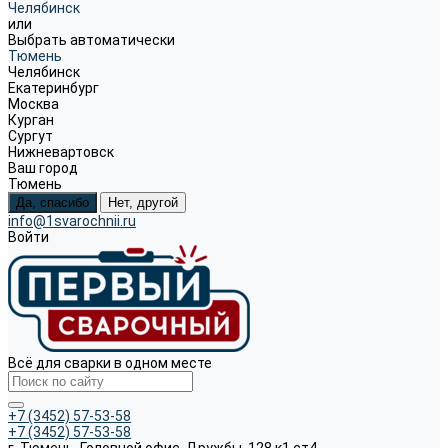
Челябинск
или
Выбрать автоматически
Тюмень
Челябинск
Екатеринбург
Москва
Курган
Сургут
Нижневартовск
Ваш город
Тюмень
Да, спасибо
Нет, другой
info@1svarochnii.ru
Войти
Всё для сварки в одном месте
+7 (3452) 57-53-58
+7 (3452) 57-53-58