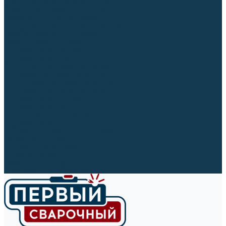
Ленты абразивные (для шлифмашин)
Корончатые сверла и штифты
Твёрдосплавные борфрезы
Щетки технические, щетки-крацовки
Резьбонарезной инструмент
Сверла, коронки и буры
Полировальные материалы
Полировальные круги
Войлочные полировальные круги
Фетровые полировальные круги
Муслиновые полировальные круги
Cизалевые полировальные круги
Полировальные головки
Полировальные валики
Щётки для чистки кругов
Полировальные пасты
Наборы для обработки (полировки)
Сварочные аппараты
Материалы для сварки
Плазменная резка (CUT)
Средства защиты
Газосварочное оборудование