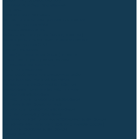
Гусаки TIG (головки, кнопки)
Соединители быстросъемные
Штуцеры
Переходники, разъёмы
Запчасти и комплектующие для сварки
Комплектующие ММА
Клеммы заземления
Кабельная продукция (вилки, розетки)
Аксессуары для автоматической сварки
Комплектующие SPOT
Сварочная химия
Спрей (от налипания брызг) и паста
Средства по уходу за металлом
Охлаждающая жидкость
Молотки сварщика
Приспособления для сварочных работ
Блоки жидкостного охлаждения
Тележки для сварочных аппаратов
Механизмы подачи и запчасти к ним
Подающие механизмы
Запчасти для подающих механизмов
Клапаны электромагнитные
Ролики для подающих механизмов
Дистанционное управление
Машинки для заточки вольфрамовых электродов
Вытяжная вентиляция (горелки с дымоотсосом)
Печи для прокалки электродов
Термопеналы