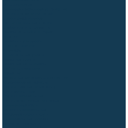
Торцовочные пилы
Пилы дисковые
Пусковые и зарядные устройства
Станки для заточки цепей
Станки сверлильные
Ленточнопильные станки
Стойки для инструмента
Измерительный инструмент
Рулетки
Линейки и угольники
Штангенциркули
Угломеры
Строительные уровни
Лазерные уровни
Лазерные дальномеры
Шаблоны сварщика
Разметка
Расходные материалы и оснастка
Абразивные материалы
Круги отрезные по металлу
Круги зачистные
Круги шлифовальные
Круги лепестковые торцевые
Доводочные круги
Валики шлифовальные
Фибровые диски и круги
Шлифовальные головки
Конволютные круги