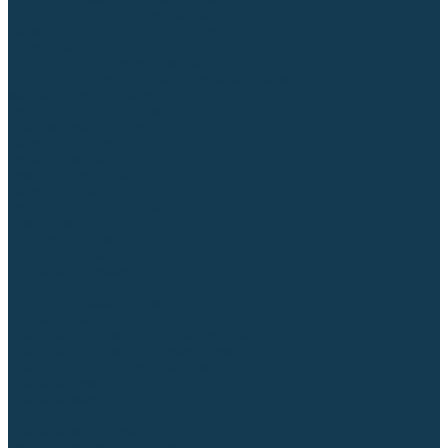
Приспособления для сварочных работ
Блоки жидкостного охлаждения
Тележки для сварочных аппаратов
Механизмы подачи и запчасти к ним
Дистанционное управление
Машинки для заточки вольфрамовых электродов
Автоматизация сварки
Вращатели сварочные
Центраторы для труб
Сварочные каретки
Промышленные роботы
Средства защиты
Сварочные маски
Краги, перчатки, руковицы
Спецодежда
Очки защитные
Палатки сварщика
Плазменная резка (CUT)
Источники (CUT)
Станки плазменной резки
Плазмотроны
Комплектующие для плазмотронов
Комплектующие для лазерной резки
Газосварочное оборудование
Газовые горелки
Газовые резаки
Лампы паяльные
Газовые редукторы