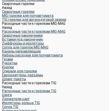
Сварочные горелки
Назад
Сварочные горелки
MIG горелки для полуавтомата
TIG горелки для аргонодуговой сварки
Расходные части к горелкам MIG-MAG
Назад
Расходные части к горелкам MIG-MAG
Сварочные наконечники
Вставки под наконечник
Диффузоры и изоляторы
Сопла для горелок MIG-MAG
Каналы направляющие
Наборы расходки для полуавтомата
Гусаки
Рукоятки
Кнопки
Спирали для горелки
Евроадаптеры, разъёмы
Шланг-пакеты
Расходные части к горелкам TIG
Назад
Расходные части к горелкам TIG
Цанги
Держатели цанг
Изоляторы, кольца TIG
Сопла TIG
Колпачки (заглушки)