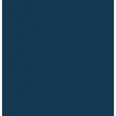
Столы сварочные
Магнитные держатели
Зажимной инструмент
Строгачи канавок
Клейма ударные
Автоматизация сварки
Вращатели сварочные
Центраторы для труб
Сварочные каретки
Промышленные роботы
Средства защиты
Сварочные маски
Краги, перчатки, руковицы
Спецодежда
Очки защитные
Палатки сварщика
Сварочное покрывало
Сварочные шторы
Стекла и комплектующие для масок
Респираторы и фильтры
Плазменная резка (CUT)
Источники (CUT)
Станки плазменной резки
Плазмотроны
Комплектующие для плазмотронов
Сопла CUT
Электроды CUT
Экраны