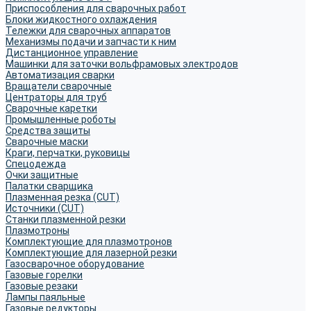
Приспособления для сварочных работ
Блоки жидкостного охлаждения
Тележки для сварочных аппаратов
Механизмы подачи и запчасти к ним
Дистанционное управление
Машинки для заточки вольфрамовых электродов
Автоматизация сварки
Вращатели сварочные
Центраторы для труб
Сварочные каретки
Промышленные роботы
Средства защиты
Сварочные маски
Краги, перчатки, руковицы
Спецодежда
Очки защитные
Палатки сварщика
Плазменная резка (CUT)
Источники (CUT)
Станки плазменной резки
Плазмотроны
Комплектующие для плазмотронов
Комплектующие для лазерной резки
Газосварочное оборудование
Газовые горелки
Газовые резаки
Лампы паяльные
Газовые редукторы