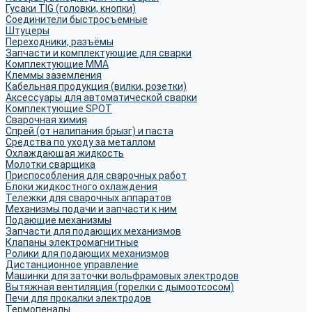
Гусаки TIG (головки, кнопки)
Соединители быстросъемные
Штуцеры
Переходники, разъёмы
Запчасти и комплектующие для сварки
Комплектующие ММА
Клеммы заземления
Кабельная продукция (вилки, розетки)
Аксессуары для автоматической сварки
Комплектующие SPOT
Сварочная химия
Спрей (от налипания брызг) и паста
Средства по уходу за металлом
Охлаждающая жидкость
Молотки сварщика
Приспособления для сварочных работ
Блоки жидкостного охлаждения
Тележки для сварочных аппаратов
Механизмы подачи и запчасти к ним
Подающие механизмы
Запчасти для подающих механизмов
Клапаны электромагнитные
Ролики для подающих механизмов
Дистанционное управление
Машинки для заточки вольфрамовых электродов
Вытяжная вентиляция (горелки с дымоотсосом)
Печи для прокалки электродов
Термопеналы