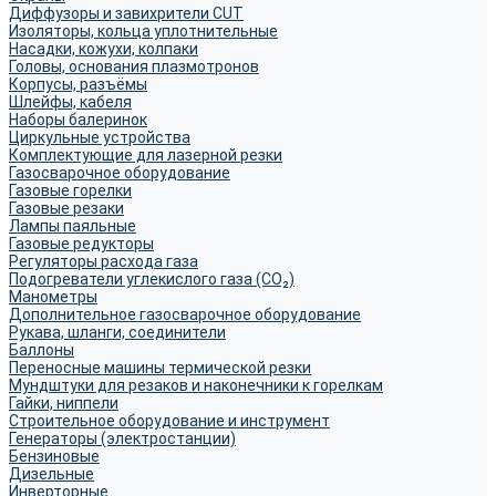
Диффузоры и завихрители CUT
Изоляторы, кольца уплотнительные
Насадки, кожухи, колпаки
Головы, основания плазмотронов
Корпусы, разъёмы
Шлейфы, кабеля
Наборы балеринок
Циркульные устройства
Комплектующие для лазерной резки
Газосварочное оборудование
Газовые горелки
Газовые резаки
Лампы паяльные
Газовые редукторы
Регуляторы расхода газа
Подогреватели углекислого газа (CO₂)
Манометры
Дополнительное газосварочное оборудование
Рукава, шланги, соединители
Баллоны
Переносные машины термической резки
Мундштуки для резаков и наконечники к горелкам
Гайки, ниппели
Строительное оборудование и инструмент
Генераторы (электростанции)
Бензиновые
Дизельные
Инверторные