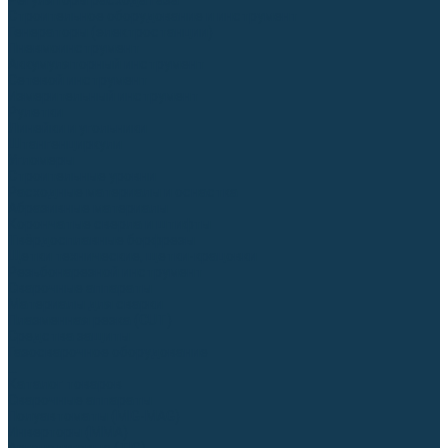
Регуляторы расхода газа
Строительное оборудование и инструмент
Генераторы (электростанции)
Пневмоинструмент
Аккумуляторный инструмент
Сетевой инструмент
Измерительный инструмент
Рулетки
Линейки и угольники
Штангенциркули
Угломеры
Строительные уровни
Расходные материалы и оснастка
Абразивные материалы
Корончатые сверла и штифты
Твёрдосплавные борфрезы
Щетки технические, щетки-крацовки
Резьбонарезной инструмент
Сварочные аппараты
Материалы для сварки
Плазменная резка (CUT)
Средства защиты
Газосварочное оборудование
...
Каталог товаров
Сварочные аппараты
Полуавтоматы (MIG-MAG)
Инверторы (MMA)