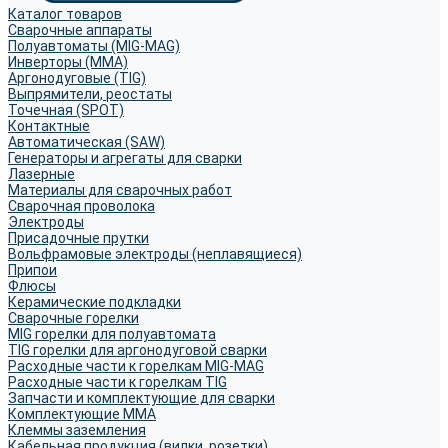
Каталог товаров
Сварочные аппараты
Полуавтоматы (MIG-MAG)
Инверторы (MMA)
Аргонодуговые (TIG)
Выпрямители, реостаты
Точечная (SPOT)
Контактные
Автоматическая (SAW)
Генераторы и агрегаты для сварки
Лазерные
Материалы для сварочных работ
Сварочная проволока
Электроды
Присадочные прутки
Вольфрамовые электроды (неплавящиеся)
Припои
Флюсы
Керамические подкладки
Сварочные горелки
MIG горелки для полуавтомата
TIG горелки для аргонодуговой сварки
Расходные части к горелкам MIG-MAG
Расходные части к горелкам TIG
Запчасти и комплектующие для сварки
Комплектующие ММА
Клеммы заземления
Кабельная продукция (вилки, розетки)