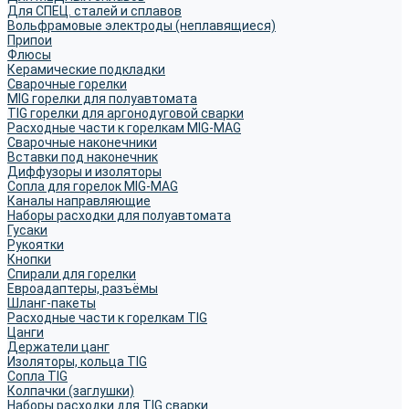
Для СПЕЦ. сталей и сплавов
Вольфрамовые электроды (неплавящиеся)
Припои
Флюсы
Керамические подкладки
Сварочные горелки
MIG горелки для полуавтомата
TIG горелки для аргонодуговой сварки
Расходные части к горелкам MIG-MAG
Сварочные наконечники
Вставки под наконечник
Диффузоры и изоляторы
Сопла для горелок MIG-MAG
Каналы направляющие
Наборы расходки для полуавтомата
Гусаки
Рукоятки
Кнопки
Спирали для горелки
Евроадаптеры, разъёмы
Шланг-пакеты
Расходные части к горелкам TIG
Цанги
Держатели цанг
Изоляторы, кольца TIG
Сопла TIG
Колпачки (заглушки)
Наборы расходки для TIG сварки