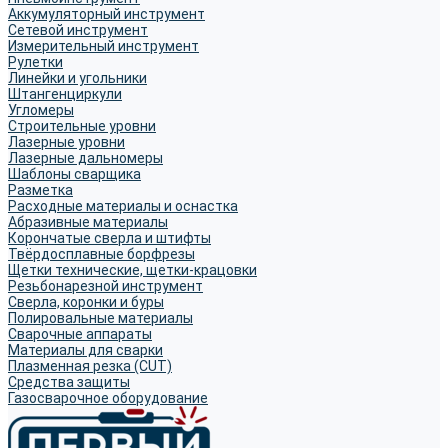
Аккумуляторный инструмент
Сетевой инструмент
Измерительный инструмент
Рулетки
Линейки и угольники
Штангенциркули
Угломеры
Строительные уровни
Лазерные уровни
Лазерные дальномеры
Шаблоны сварщика
Разметка
Расходные материалы и оснастка
Абразивные материалы
Корончатые сверла и штифты
Твёрдосплавные борфрезы
Щетки технические, щетки-крацовки
Резьбонарезной инструмент
Сверла, коронки и буры
Полировальные материалы
Сварочные аппараты
Материалы для сварки
Плазменная резка (CUT)
Средства защиты
Газосварочное оборудование