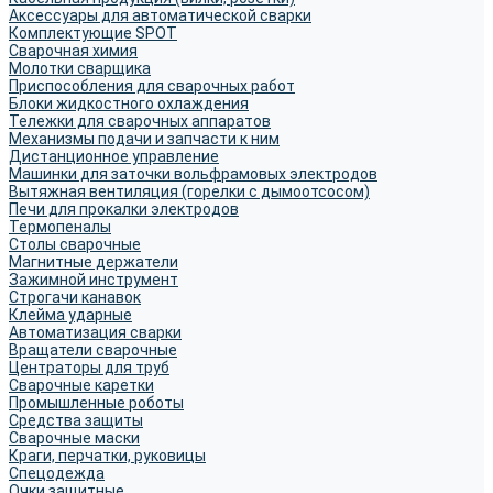
Аксессуары для автоматической сварки
Комплектующие SPOT
Сварочная химия
Молотки сварщика
Приспособления для сварочных работ
Блоки жидкостного охлаждения
Тележки для сварочных аппаратов
Механизмы подачи и запчасти к ним
Дистанционное управление
Машинки для заточки вольфрамовых электродов
Вытяжная вентиляция (горелки с дымоотсосом)
Печи для прокалки электродов
Термопеналы
Столы сварочные
Магнитные держатели
Зажимной инструмент
Строгачи канавок
Клейма ударные
Автоматизация сварки
Вращатели сварочные
Центраторы для труб
Сварочные каретки
Промышленные роботы
Средства защиты
Сварочные маски
Краги, перчатки, руковицы
Спецодежда
Очки защитные