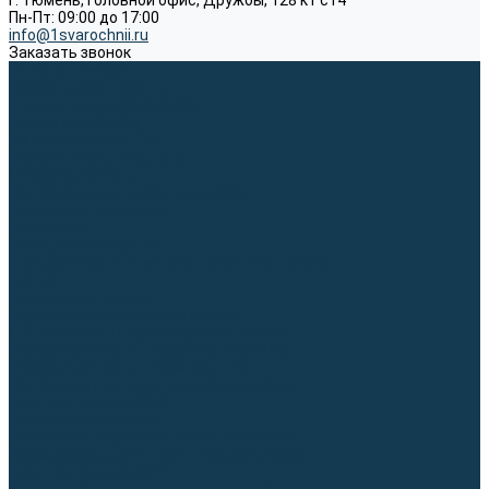
г. Тюмень, Головной офис, Дружбы, 128 к1 ст4
Пн-Пт: 09:00 до 17:00
info@1svarochnii.ru
Заказать звонок
Каталог товаров
Сварочные аппараты
Полуавтоматы (MIG-MAG)
Инверторы (MMA)
Аргонодуговые (TIG)
Выпрямители, реостаты
Точечная (SPOT)
Материалы для сварочных работ
Сварочная проволока
Электроды
Присадочные прутки
Вольфрамовые электроды (неплавящиеся)
Припои
Сварочные горелки
MIG горелки для полуавтомата
TIG горелки для аргонодуговой сварки
Расходные части к горелкам MIG-MAG
Расходные части к горелкам TIG
Запчасти и комплектующие для сварки
Комплектующие ММА
Клеммы заземления
Кабельная продукция (вилки, розетки)
Аксессуары для автоматической сварки
Комплектующие SPOT