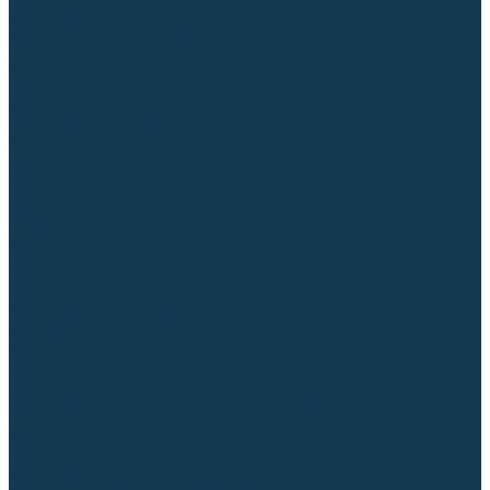
Диффузоры и завихрители CUT
Изоляторы, кольца уплотнительные
Насадки, кожухи, колпаки
Головы, основания плазмотронов
Корпусы, разъёмы
Шлейфы, кабеля
Наборы балеринок
Циркульные устройства
Комплектующие для лазерной резки
Газосварочное оборудование
Газовые горелки
Газовые резаки
Лампы паяльные
Газовые редукторы
Регуляторы расхода газа
Подогреватели углекислого газа (CO₂)
Манометры
Дополнительное газосварочное оборудование
Рукава, шланги, соединители
Баллоны
Переносные машины термической резки
Мундштуки для резаков и наконечники к горелкам
Гайки, ниппели
Строительное оборудование и инструмент
Генераторы (электростанции)
Бензиновые
Дизельные
Инверторные