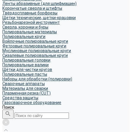
Ленты абразивные (для шлифмашин)
Корончатые сверла и штифты
Твёрдосплавные борфрезы
Щетки технические, щетки-крацовки
Резьбонарезной инструмент
Сверла, коронки и буры
Полировальные материалы
Полировальные круги
Войлочные полировальные круги
Фетровые полировальные круги
Муслиновые полировальные круги
Cизалевые полировальные круги
Полировальные головки
Полировальные валики
Щётки для чистки кругов
Полировальные пасты
Наборы для обработки (полировки)
Сварочные аппараты
Материалы для сварки
Плазменная резка (CUT)
Средства защиты
Газосварочное оборудование
Поиск