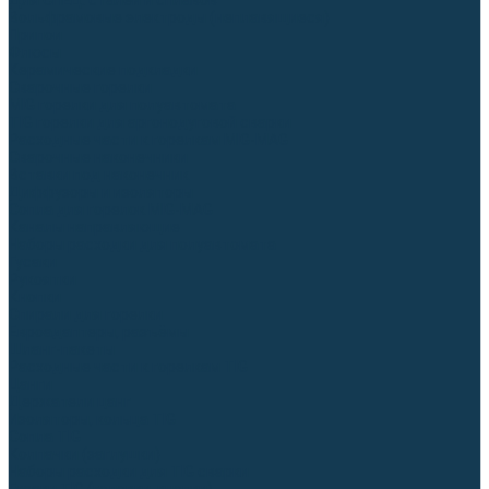
Для СПЕЦ. сталей и сплавов
Вольфрамовые электроды (неплавящиеся)
Припои
Флюсы
Керамические подкладки
Сварочные горелки
MIG горелки для полуавтомата
TIG горелки для аргонодуговой сварки
Расходные части к горелкам MIG-MAG
Сварочные наконечники
Вставки под наконечник
Диффузоры и изоляторы
Сопла для горелок MIG-MAG
Каналы направляющие
Наборы расходки для полуавтомата
Гусаки
Рукоятки
Кнопки
Спирали для горелки
Евроадаптеры, разъёмы
Шланг-пакеты
Расходные части к горелкам TIG
Цанги
Держатели цанг
Изоляторы, кольца TIG
Сопла TIG
Колпачки (заглушки)
Наборы расходки для TIG сварки