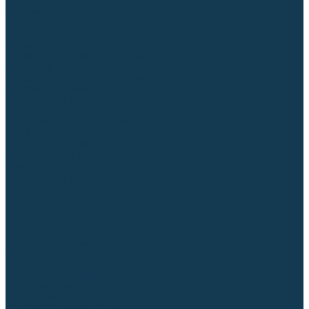
Аргонодуговые (TIG)
Выпрямители, реостаты
Точечная (SPOT)
Контактные
Автоматическая (SAW)
Генераторы и агрегаты для сварки
Лазерные
Материалы для сварочных работ
Сварочная проволока
Для УГЛЕРОДИСТЫХ сталей
Для НЕРЖАВЕЮЩИХ сталей
Для АЛЮМИНИЕВЫХ сплавов
Для МЕДНЫХ сплавов
Для СПЕЦ. сталей и сплавов
Самозащитная (порошковая)
Электроды
Для УГЛЕРОДИСТЫХ сталей
Для НЕРЖАВЕЮЩИХ сталей
Для АЛЮМИНИЕВЫХ сплавов
Для ЧУГУНА
Для НАПЛАВКИ
Для РЕЗКИ (угольные)
Для СПЕЦ. сталей и сплавов
Присадочные прутки
Для УГЛЕРОДИСТЫХ сталей
Для НЕРЖАВЕЮЩИХ сталей
Для АЛЮМИНИЕВЫХ сплавов
Для МЕДНЫХ сплавов