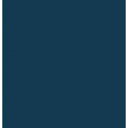
Блоки автоматики для генераторов
Аксессуары для генераторов
Пневмоинструмент
Компрессоры
Безмасляные компрессоры
Масляные ременные компрессоры
Масляные коаксиальные компрессоры
Автомобильные компрессоры
Комплектующие для компрессоров
Пневмошлифмашины
Пневмодрели
Пневмогайковерты
Пневмопистолеты
Наборы пневмоинструмента
Шланги
Аксессуары к пневмоинструменту
Аккумуляторный инструмент
Аккумуляторные УШМ (болгарки)
Аккумуляторные дрели-шуруповерты
Аккумуляторные перфораторы
Аккумуляторные дисковые пилы
Аккумуляторные батареи, зарядные устройства
Сетевой инструмент
УШМ и шлифмашины
Дрели, миксеры, шуруповерты сетевые
Перфораторы
Отбойные молотки
Точильные станки