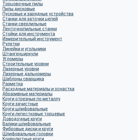
Торцовочные пилы
Пилы дисковые
Пусковые и зарядные устройства
Станки для заточки цепей
Станки сверлильные
Ленточнопильные станки
Стойки для инструмента
Измерительный инструмент
Рулетки
Линейки и угольники
Штангенциркули
Угломеры
Строительные уровни
Лазерные уровни
Лазерные дальномеры
Шаблоны сварщика
Разметка
Расходные материалы и оснастка
Абразивные материалы
Круги отрезные по металлу
Круги зачистные
Круги шлифовальные
Круги лепестковые торцевые
Доводочные круги
Валики шлифовальные
Фибровые диски и круги
Шлифовальные головки
Конволютные круги