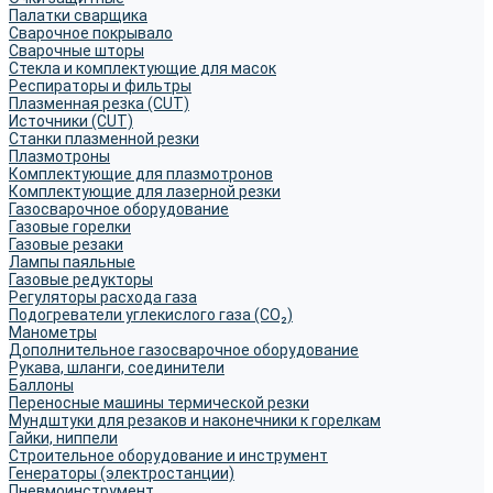
Палатки сварщика
Сварочное покрывало
Сварочные шторы
Стекла и комплектующие для масок
Респираторы и фильтры
Плазменная резка (CUT)
Источники (CUT)
Станки плазменной резки
Плазмотроны
Комплектующие для плазмотронов
Комплектующие для лазерной резки
Газосварочное оборудование
Газовые горелки
Газовые резаки
Лампы паяльные
Газовые редукторы
Регуляторы расхода газа
Подогреватели углекислого газа (CO₂)
Манометры
Дополнительное газосварочное оборудование
Рукава, шланги, соединители
Баллоны
Переносные машины термической резки
Мундштуки для резаков и наконечники к горелкам
Гайки, ниппели
Строительное оборудование и инструмент
Генераторы (электростанции)
Пневмоинструмент