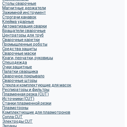
Столы сварочные
Магнитные держатели
Зажимной инструмент
Строгачи канавок
Клейма ударные
Автоматизация сварки
Вращатели сварочные
Центраторы для труб
Сварочные каретки
Промышленные роботы
Средства защиты
Сварочные маски
Краги, перчатки, руковицы
Спецодежда
Очки защитные
Палатки сварщика
Сварочное покрывало
Сварочные шторы
Стекла и комплектующие для масок
Респираторы и фильтры
Плазменная резка (CUT)
Источники (CUT)
Станки плазменной резки
Плазмотроны
Комплектующие для плазмотронов
Сопла CUT
Электроды CUT
Экраны