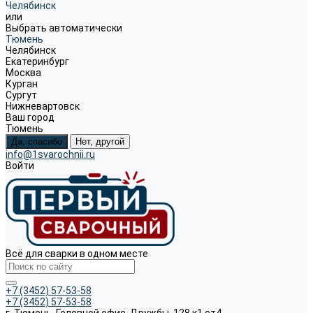
Челябинск
или
Выбрать автоматически
Тюмень
Челябинск
Екатеринбург
Москва
Курган
Сургут
Нижневартовск
Ваш город
Тюмень
Да, спасибо
Нет, другой
info@1svarochnii.ru
Войти
Всё для сварки в одном месте
+7 (3452) 57-53-58
+7 (3452) 57-53-58