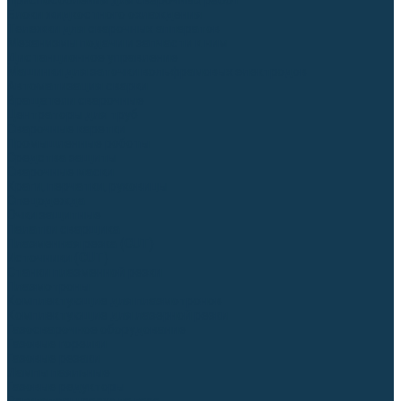
Приспособления для сварочных работ
Блоки жидкостного охлаждения
Тележки для сварочных аппаратов
Механизмы подачи и запчасти к ним
Дистанционное управление
Машинки для заточки вольфрамовых электродов
Автоматизация сварки
Вращатели сварочные
Центраторы для труб
Сварочные каретки
Промышленные роботы
Средства защиты
Сварочные маски
Краги, перчатки, руковицы
Спецодежда
Очки защитные
Палатки сварщика
Плазменная резка (CUT)
Источники (CUT)
Станки плазменной резки
Плазмотроны
Комплектующие для плазмотронов
Комплектующие для лазерной резки
Газосварочное оборудование
Газовые горелки
Газовые резаки
Лампы паяльные
Газовые редукторы