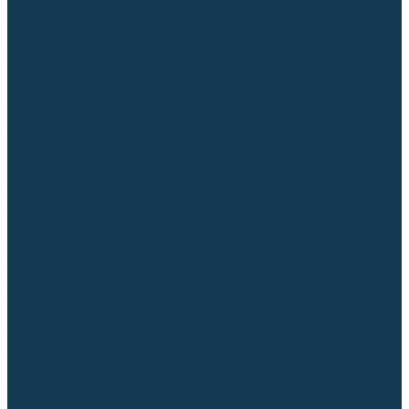
Гусаки TIG (головки, кнопки)
Соединители быстросъемные
Штуцеры
Переходники, разъёмы
Запчасти и комплектующие для сварки
Комплектующие ММА
Клеммы заземления
Кабельная продукция (вилки, розетки)
Аксессуары для автоматической сварки
Комплектующие SPOT
Сварочная химия
Спрей (от налипания брызг) и паста
Средства по уходу за металлом
Охлаждающая жидкость
Молотки сварщика
Приспособления для сварочных работ
Блоки жидкостного охлаждения
Тележки для сварочных аппаратов
Механизмы подачи и запчасти к ним
Подающие механизмы
Запчасти для подающих механизмов
Клапаны электромагнитные
Ролики для подающих механизмов
Дистанционное управление
Машинки для заточки вольфрамовых электродов
Вытяжная вентиляция (горелки с дымоотсосом)
Печи для прокалки электродов
Термопеналы