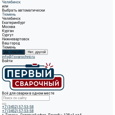
Челябинск
или
Выбрать автоматически
Тюмень
Челябинск
Екатеринбург
Москва
Курган
Сургут
Нижневартовск
Ваш город
Тюмень
Да, спасибо
Нет, другой
info@1svarochnii.ru
Войти
Всё для сварки в одном месте
+7 (3452) 57-53-58
+7 (3452) 57-53-58