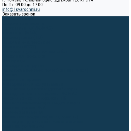
г. Тюмень, Головной офис, Дружбы, 128 к1 ст4
Пн-Пт: 09:00 до 17:00
info@1svarochnii.ru
Заказать звонок
Каталог товаров
Сварочные аппараты
Полуавтоматы (MIG-MAG)
Инверторы (MMA)
Аргонодуговые (TIG)
Выпрямители, реостаты
Точечная (SPOT)
Материалы для сварочных работ
Сварочная проволока
Электроды
Присадочные прутки
Вольфрамовые электроды (неплавящиеся)
Припои
Сварочные горелки
MIG горелки для полуавтомата
TIG горелки для аргонодуговой сварки
Расходные части к горелкам MIG-MAG
Расходные части к горелкам TIG
Запчасти и комплектующие для сварки
Комплектующие ММА
Клеммы заземления
Кабельная продукция (вилки, розетки)
Аксессуары для автоматической сварки
Комплектующие SPOT