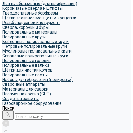
Ленты абразивные (для шлифмашин)
Корончатые сверла и штифты
Твёрдосплавные борфрезы
Щетки технические, щетки-крацовки
Резьбонарезной инструмент
Сверла, коронки и буры
Полировальные материалы
Полировальные круги
Войлочные полировальные круги
Фетровые полировальные круги
Муслиновые полировальные круги
Cизалевые полировальные круги
Полировальные головки
Полировальные валики
Щётки для чистки кругов
Полировальные пасты
Наборы для обработки (полировки)
Сварочные аппараты
Материалы для сварки
Плазменная резка (CUT)
Средства защиты
Газосварочное оборудование
Поиск