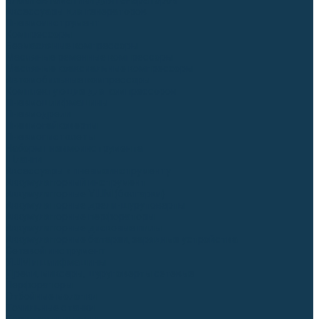
Блоки автоматики для генераторов
Аксессуары для генераторов
Пневмоинструмент
Компрессоры
Безмасляные компрессоры
Масляные ременные компрессоры
Масляные коаксиальные компрессоры
Автомобильные компрессоры
Комплектующие для компрессоров
Пневмошлифмашины
Пневмодрели
Пневмогайковерты
Пневмопистолеты
Наборы пневмоинструмента
Шланги
Аксессуары к пневмоинструменту
Аккумуляторный инструмент
Аккумуляторные УШМ (болгарки)
Аккумуляторные дрели-шуруповерты
Аккумуляторные перфораторы
Аккумуляторные дисковые пилы
Аккумуляторные батареи, зарядные устройства
Сетевой инструмент
УШМ и шлифмашины
Дрели, миксеры, шуруповерты сетевые
Перфораторы
Отбойные молотки
Точильные станки