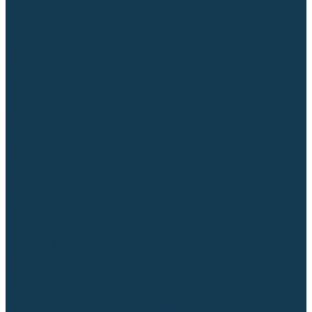
Торцовочные пилы
Пилы дисковые
Пусковые и зарядные устройства
Станки для заточки цепей
Станки сверлильные
Ленточнопильные станки
Стойки для инструмента
Измерительный инструмент
Рулетки
Линейки и угольники
Штангенциркули
Угломеры
Строительные уровни
Лазерные уровни
Лазерные дальномеры
Шаблоны сварщика
Разметка
Расходные материалы и оснастка
Абразивные материалы
Круги отрезные по металлу
Круги зачистные
Круги шлифовальные
Круги лепестковые торцевые
Доводочные круги
Валики шлифовальные
Фибровые диски и круги
Шлифовальные головки
Конволютные круги