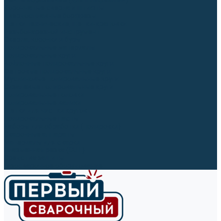
Ленты абразивные (для шлифмашин)
Корончатые сверла и штифты
Твёрдосплавные борфрезы
Щетки технические, щетки-крацовки
Резьбонарезной инструмент
Сверла, коронки и буры
Полировальные материалы
Полировальные круги
Войлочные полировальные круги
Фетровые полировальные круги
Муслиновые полировальные круги
Cизалевые полировальные круги
Полировальные головки
Полировальные валики
Щётки для чистки кругов
Полировальные пасты
Наборы для обработки (полировки)
Сварочные аппараты
Материалы для сварки
Плазменная резка (CUT)
Средства защиты
Газосварочное оборудование