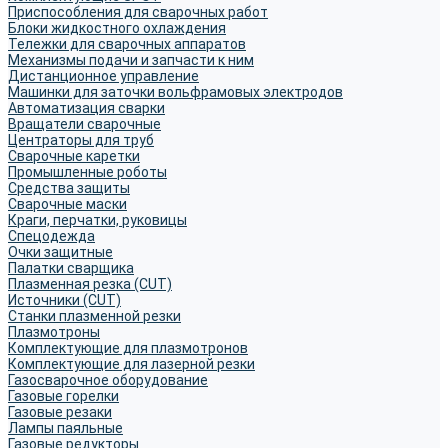
Приспособления для сварочных работ
Блоки жидкостного охлаждения
Тележки для сварочных аппаратов
Механизмы подачи и запчасти к ним
Дистанционное управление
Машинки для заточки вольфрамовых электродов
Автоматизация сварки
Вращатели сварочные
Центраторы для труб
Сварочные каретки
Промышленные роботы
Средства защиты
Сварочные маски
Краги, перчатки, руковицы
Спецодежда
Очки защитные
Палатки сварщика
Плазменная резка (CUT)
Источники (CUT)
Станки плазменной резки
Плазмотроны
Комплектующие для плазмотронов
Комплектующие для лазерной резки
Газосварочное оборудование
Газовые горелки
Газовые резаки
Лампы паяльные
Газовые редукторы