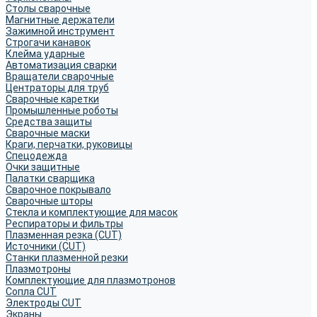
Столы сварочные
Магнитные держатели
Зажимной инструмент
Строгачи канавок
Клейма ударные
Автоматизация сварки
Вращатели сварочные
Центраторы для труб
Сварочные каретки
Промышленные роботы
Средства защиты
Сварочные маски
Краги, перчатки, руковицы
Спецодежда
Очки защитные
Палатки сварщика
Сварочное покрывало
Сварочные шторы
Стекла и комплектующие для масок
Респираторы и фильтры
Плазменная резка (CUT)
Источники (CUT)
Станки плазменной резки
Плазмотроны
Комплектующие для плазмотронов
Сопла CUT
Электроды CUT
Экраны