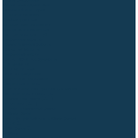
Столы сварочные
Магнитные держатели
Зажимной инструмент
Строгачи канавок
Клейма ударные
Автоматизация сварки
Вращатели сварочные
Центраторы для труб
Сварочные каретки
Промышленные роботы
Средства защиты
Сварочные маски
Краги, перчатки, руковицы
Спецодежда
Очки защитные
Палатки сварщика
Сварочное покрывало
Сварочные шторы
Стекла и комплектующие для масок
Респираторы и фильтры
Плазменная резка (CUT)
Источники (CUT)
Станки плазменной резки
Плазмотроны
Комплектующие для плазмотронов
Сопла CUT
Электроды CUT
Экраны