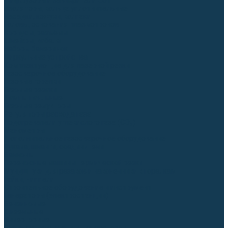
Диффузоры и завихрители CUT
Изоляторы, кольца уплотнительные
Насадки, кожухи, колпаки
Головы, основания плазмотронов
Корпусы, разъёмы
Шлейфы, кабеля
Наборы балеринок
Циркульные устройства
Комплектующие для лазерной резки
Газосварочное оборудование
Газовые горелки
Газовые резаки
Лампы паяльные
Газовые редукторы
Регуляторы расхода газа
Подогреватели углекислого газа (CO₂)
Манометры
Дополнительное газосварочное оборудование
Рукава, шланги, соединители
Баллоны
Переносные машины термической резки
Мундштуки для резаков и наконечники к горелкам
Гайки, ниппели
Строительное оборудование и инструмент
Генераторы (электростанции)
Бензиновые
Дизельные
Инверторные