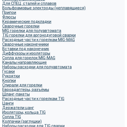
Для СПЕЦ. сталей и сплавов
Вольфрамовые электроды (неплавящиеся)
Припои
Флюсы
Керамические подкладки
Сварочные горелки
MIG горелки для полуавтомата
TIG горелки для аргонодуговой сварки
Расходные части к горелкам MIG-MAG
Сварочные наконечники
Вставки под наконечник
Диффузоры и изоляторы
Сопла для горелок MIG-MAG
Каналы направляющие
Наборы расходки для полуавтомата
Гусаки
Рукоятки
Кнопки
Спирали для горелки
Евроадаптеры, разъёмы
Шланг-пакеты
Расходные части к горелкам TIG
Цанги
Держатели цанг
Изоляторы, кольца TIG
Сопла TIG
Колпачки (заглушки)
Наборы расходки для TIG сварки