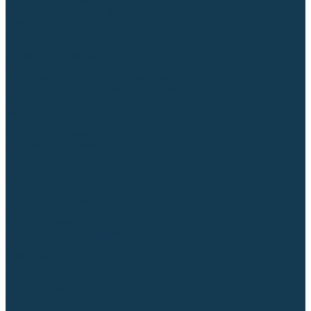
Для СПЕЦ. сталей и сплавов
Вольфрамовые электроды (неплавящиеся)
Припои
Флюсы
Керамические подкладки
Сварочные горелки
MIG горелки для полуавтомата
TIG горелки для аргонодуговой сварки
Расходные части к горелкам MIG-MAG
Сварочные наконечники
Вставки под наконечник
Диффузоры и изоляторы
Сопла для горелок MIG-MAG
Каналы направляющие
Наборы расходки для полуавтомата
Гусаки
Рукоятки
Кнопки
Спирали для горелки
Евроадаптеры, разъёмы
Шланг-пакеты
Расходные части к горелкам TIG
Цанги
Держатели цанг
Изоляторы, кольца TIG
Сопла TIG
Колпачки (заглушки)
Наборы расходки для TIG сварки