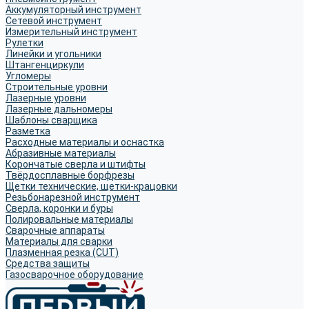
Аккумуляторный инструмент
Сетевой инструмент
Измерительный инструмент
Рулетки
Линейки и угольники
Штангенциркули
Угломеры
Строительные уровни
Лазерные уровни
Лазерные дальномеры
Шаблоны сварщика
Разметка
Расходные материалы и оснастка
Абразивные материалы
Корончатые сверла и штифты
Твёрдосплавные борфрезы
Щетки технические, щетки-крацовки
Резьбонарезной инструмент
Сверла, коронки и буры
Полировальные материалы
Сварочные аппараты
Материалы для сварки
Плазменная резка (CUT)
Средства защиты
Газосварочное оборудование