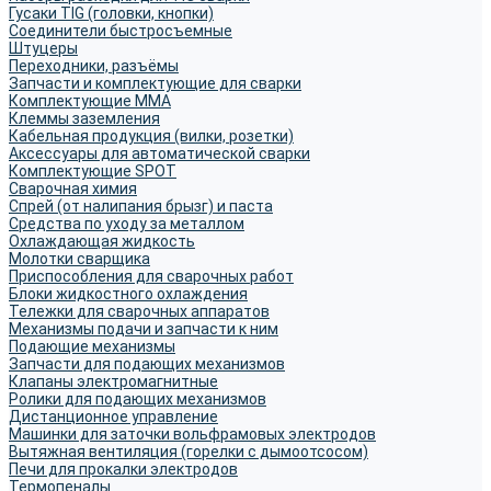
Гусаки TIG (головки, кнопки)
Соединители быстросъемные
Штуцеры
Переходники, разъёмы
Запчасти и комплектующие для сварки
Комплектующие ММА
Клеммы заземления
Кабельная продукция (вилки, розетки)
Аксессуары для автоматической сварки
Комплектующие SPOT
Сварочная химия
Спрей (от налипания брызг) и паста
Средства по уходу за металлом
Охлаждающая жидкость
Молотки сварщика
Приспособления для сварочных работ
Блоки жидкостного охлаждения
Тележки для сварочных аппаратов
Механизмы подачи и запчасти к ним
Подающие механизмы
Запчасти для подающих механизмов
Клапаны электромагнитные
Ролики для подающих механизмов
Дистанционное управление
Машинки для заточки вольфрамовых электродов
Вытяжная вентиляция (горелки с дымоотсосом)
Печи для прокалки электродов
Термопеналы