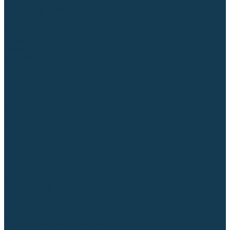
Аргонодуговые (TIG)
Выпрямители, реостаты
Точечная (SPOT)
Контактные
Автоматическая (SAW)
Генераторы и агрегаты для сварки
Лазерные
Материалы для сварочных работ
Сварочная проволока
Для УГЛЕРОДИСТЫХ сталей
Для НЕРЖАВЕЮЩИХ сталей
Для АЛЮМИНИЕВЫХ сплавов
Для МЕДНЫХ сплавов
Для СПЕЦ. сталей и сплавов
Самозащитная (порошковая)
Электроды
Для УГЛЕРОДИСТЫХ сталей
Для НЕРЖАВЕЮЩИХ сталей
Для АЛЮМИНИЕВЫХ сплавов
Для ЧУГУНА
Для НАПЛАВКИ
Для РЕЗКИ (угольные)
Для СПЕЦ. сталей и сплавов
Присадочные прутки
Для УГЛЕРОДИСТЫХ сталей
Для НЕРЖАВЕЮЩИХ сталей
Для АЛЮМИНИЕВЫХ сплавов
Для МЕДНЫХ сплавов