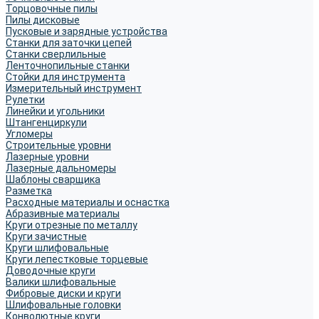
Торцовочные пилы
Пилы дисковые
Пусковые и зарядные устройства
Станки для заточки цепей
Станки сверлильные
Ленточнопильные станки
Стойки для инструмента
Измерительный инструмент
Рулетки
Линейки и угольники
Штангенциркули
Угломеры
Строительные уровни
Лазерные уровни
Лазерные дальномеры
Шаблоны сварщика
Разметка
Расходные материалы и оснастка
Абразивные материалы
Круги отрезные по металлу
Круги зачистные
Круги шлифовальные
Круги лепестковые торцевые
Доводочные круги
Валики шлифовальные
Фибровые диски и круги
Шлифовальные головки
Конволютные круги