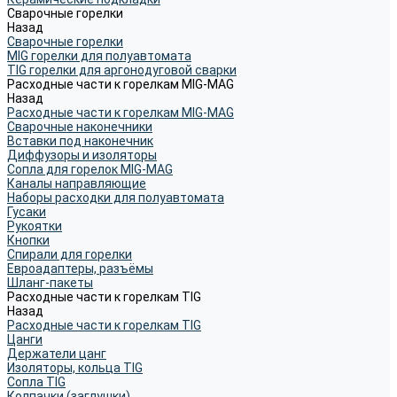
Сварочные горелки
Назад
Сварочные горелки
MIG горелки для полуавтомата
TIG горелки для аргонодуговой сварки
Расходные части к горелкам MIG-MAG
Назад
Расходные части к горелкам MIG-MAG
Сварочные наконечники
Вставки под наконечник
Диффузоры и изоляторы
Сопла для горелок MIG-MAG
Каналы направляющие
Наборы расходки для полуавтомата
Гусаки
Рукоятки
Кнопки
Спирали для горелки
Евроадаптеры, разъёмы
Шланг-пакеты
Расходные части к горелкам TIG
Назад
Расходные части к горелкам TIG
Цанги
Держатели цанг
Изоляторы, кольца TIG
Сопла TIG
Колпачки (заглушки)