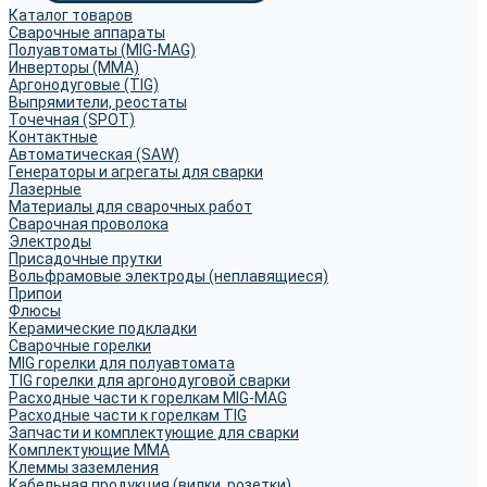
Каталог товаров
Сварочные аппараты
Полуавтоматы (MIG-MAG)
Инверторы (MMA)
Аргонодуговые (TIG)
Выпрямители, реостаты
Точечная (SPOT)
Контактные
Автоматическая (SAW)
Генераторы и агрегаты для сварки
Лазерные
Материалы для сварочных работ
Сварочная проволока
Электроды
Присадочные прутки
Вольфрамовые электроды (неплавящиеся)
Припои
Флюсы
Керамические подкладки
Сварочные горелки
MIG горелки для полуавтомата
TIG горелки для аргонодуговой сварки
Расходные части к горелкам MIG-MAG
Расходные части к горелкам TIG
Запчасти и комплектующие для сварки
Комплектующие ММА
Клеммы заземления
Кабельная продукция (вилки, розетки)