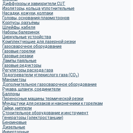
Диффузоры и завихрители CUT
Изоляторы, кольца уплотнительные
Насадки, кожухи, колпаки
Головы, основания плазмотронов
Корпусы, разъёмы
Шлейфы, кабеля
Наборы балеринок
Циркульные устройства
Комплектующие для лазерной резки
Газосварочное оборудование
Газовые горелки
Газовые резаки
Лампы паяльные
Газовые редукторы
Регуляторы расхода газа
Подогреватели углекислого газа (CO₂)
Манометры
Дополнительное газосварочное оборудование
Рукава, шланги, соединители
Баллоны
Переносные машины термической резки
Мундштуки для резаков и наконечники к горелкам
Гайки, ниппели
Строительное оборудование и инструмент
Генераторы (электростанции)
Бензиновые
Дизельные
Инверторные