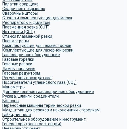
Палатки сварщика
Сварочное покрывало
Сварочные шторы
Стекла и комплектующие для масок
Респираторы и фильтры
Плазменная резка (CUT)
Источники (CUT)
Станки плазменной резки
Плазмотроны
Комплектующие для плазмотронов
Комплектующие для лазерной резки
Газосварочное оборудование
Газовые горелки
Газовые резаки
Лампы паяльные
Газовые редукторы
Регуляторы расхода газа
Подогреватели углекислого газа (CO₂)
Манометры
Дополнительное газосварочное оборудование
Рукава, шланги, соединители
Баллоны
Переносные машины термической резки
Мундштуки для резаков и наконечники к горелкам
Гайки, ниппели
Строительное оборудование и инструмент
Генераторы (электростанции)
Пневмоинструмент