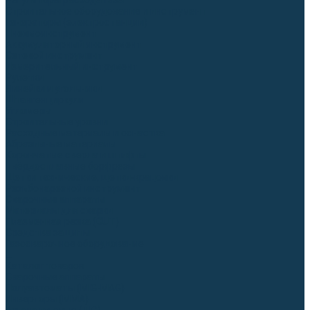
Регуляторы расхода газа
Строительное оборудование и инструмент
Генераторы (электростанции)
Пневмоинструмент
Аккумуляторный инструмент
Сетевой инструмент
Измерительный инструмент
Рулетки
Линейки и угольники
Штангенциркули
Угломеры
Строительные уровни
Расходные материалы и оснастка
Абразивные материалы
Корончатые сверла и штифты
Твёрдосплавные борфрезы
Щетки технические, щетки-крацовки
Резьбонарезной инструмент
Сварочные аппараты
Материалы для сварки
Плазменная резка (CUT)
Средства защиты
Газосварочное оборудование
...
Каталог товаров
Сварочные аппараты
Полуавтоматы (MIG-MAG)
Инверторы (MMA)