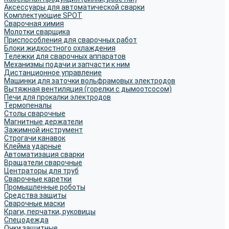
Аксессуары для автоматической сварки
Комплектующие SPOT
Сварочная химия
Молотки сварщика
Приспособления для сварочных работ
Блоки жидкостного охлаждения
Тележки для сварочных аппаратов
Механизмы подачи и запчасти к ним
Дистанционное управление
Машинки для заточки вольфрамовых электродов
Вытяжная вентиляция (горелки с дымоотсосом)
Печи для прокалки электродов
Термопеналы
Столы сварочные
Магнитные держатели
Зажимной инструмент
Строгачи канавок
Клейма ударные
Автоматизация сварки
Вращатели сварочные
Центраторы для труб
Сварочные каретки
Промышленные роботы
Средства защиты
Сварочные маски
Краги, перчатки, руковицы
Спецодежда
Очки защитные