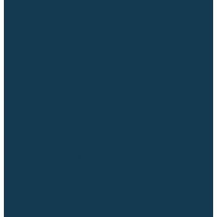
Диффузоры и завихрители CUT
Изоляторы, кольца уплотнительные
Насадки, кожухи, колпаки
Головы, основания плазмотронов
Корпусы, разъёмы
Шлейфы, кабеля
Наборы балеринок
Циркульные устройства
Комплектующие для лазерной резки
Газосварочное оборудование
Газовые горелки
Газовые резаки
Лампы паяльные
Газовые редукторы
Регуляторы расхода газа
Подогреватели углекислого газа (CO₂)
Манометры
Дополнительное газосварочное оборудование
Рукава, шланги, соединители
Баллоны
Переносные машины термической резки
Мундштуки для резаков и наконечники к горелкам
Гайки, ниппели
Строительное оборудование и инструмент
Генераторы (электростанции)
Бензиновые
Дизельные
Инверторные