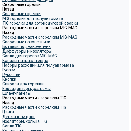
Сварочные горелки
Назад
Сварочные горелки
MIG горелки для полуавтомата
TIG горелки для аргонодуговой сварки
Расходные части к горелкам MIG-MAG
Назад
Расходные части к горелкам MIG-MAG
Сварочные наконечники
Вставки под наконечник
Диффузоры и изоляторы
Сопла для горелок MIG-MAG
Каналы направляющие
Наборы расходки для полуавтомата
Гусаки
Рукоятки
Кнопки
Спирали для горелки
Евроадаптеры, разъёмы
Шланг-пакеты
Расходные части к горелкам TIG
Назад
Расходные части к горелкам TIG
Цанги
Держатели цанг
Изоляторы, кольца TIG
Сопла TIG
Колпачки (заглушки)