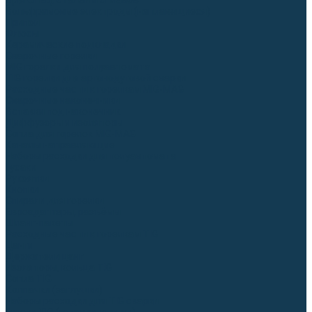
Для СПЕЦ. сталей и сплавов
Вольфрамовые электроды (неплавящиеся)
Припои
Флюсы
Керамические подкладки
Сварочные горелки
MIG горелки для полуавтомата
TIG горелки для аргонодуговой сварки
Расходные части к горелкам MIG-MAG
Сварочные наконечники
Вставки под наконечник
Диффузоры и изоляторы
Сопла для горелок MIG-MAG
Каналы направляющие
Наборы расходки для полуавтомата
Гусаки
Рукоятки
Кнопки
Спирали для горелки
Евроадаптеры, разъёмы
Шланг-пакеты
Расходные части к горелкам TIG
Цанги
Держатели цанг
Изоляторы, кольца TIG
Сопла TIG
Колпачки (заглушки)
Наборы расходки для TIG сварки