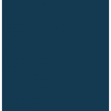
Гусаки TIG (головки, кнопки)
Соединители быстросъемные
Штуцеры
Переходники, разъёмы
Запчасти и комплектующие для сварки
Комплектующие ММА
Клеммы заземления
Кабельная продукция (вилки, розетки)
Аксессуары для автоматической сварки
Комплектующие SPOT
Сварочная химия
Спрей (от налипания брызг) и паста
Средства по уходу за металлом
Охлаждающая жидкость
Молотки сварщика
Приспособления для сварочных работ
Блоки жидкостного охлаждения
Тележки для сварочных аппаратов
Механизмы подачи и запчасти к ним
Подающие механизмы
Запчасти для подающих механизмов
Клапаны электромагнитные
Ролики для подающих механизмов
Дистанционное управление
Машинки для заточки вольфрамовых электродов
Вытяжная вентиляция (горелки с дымоотсосом)
Печи для прокалки электродов
Термопеналы