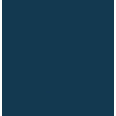
Приспособления для сварочных работ
Блоки жидкостного охлаждения
Тележки для сварочных аппаратов
Механизмы подачи и запчасти к ним
Дистанционное управление
Машинки для заточки вольфрамовых электродов
Автоматизация сварки
Вращатели сварочные
Центраторы для труб
Сварочные каретки
Промышленные роботы
Средства защиты
Сварочные маски
Краги, перчатки, руковицы
Спецодежда
Очки защитные
Палатки сварщика
Плазменная резка (CUT)
Источники (CUT)
Станки плазменной резки
Плазмотроны
Комплектующие для плазмотронов
Комплектующие для лазерной резки
Газосварочное оборудование
Газовые горелки
Газовые резаки
Лампы паяльные
Газовые редукторы