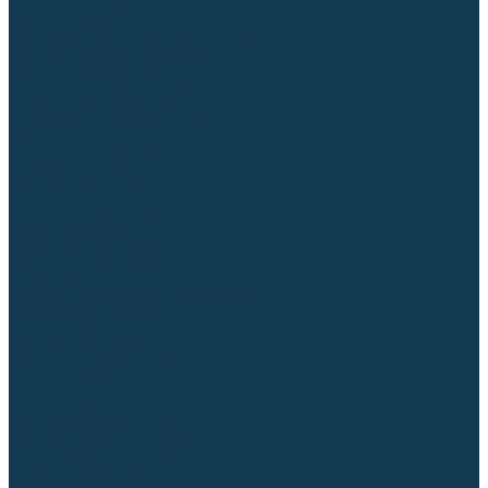
Торцовочные пилы
Пилы дисковые
Пусковые и зарядные устройства
Станки для заточки цепей
Станки сверлильные
Ленточнопильные станки
Стойки для инструмента
Измерительный инструмент
Рулетки
Линейки и угольники
Штангенциркули
Угломеры
Строительные уровни
Лазерные уровни
Лазерные дальномеры
Шаблоны сварщика
Разметка
Расходные материалы и оснастка
Абразивные материалы
Круги отрезные по металлу
Круги зачистные
Круги шлифовальные
Круги лепестковые торцевые
Доводочные круги
Валики шлифовальные
Фибровые диски и круги
Шлифовальные головки
Конволютные круги