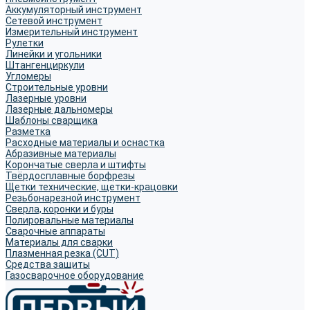
Аккумуляторный инструмент
Сетевой инструмент
Измерительный инструмент
Рулетки
Линейки и угольники
Штангенциркули
Угломеры
Строительные уровни
Лазерные уровни
Лазерные дальномеры
Шаблоны сварщика
Разметка
Расходные материалы и оснастка
Абразивные материалы
Корончатые сверла и штифты
Твёрдосплавные борфрезы
Щетки технические, щетки-крацовки
Резьбонарезной инструмент
Сверла, коронки и буры
Полировальные материалы
Сварочные аппараты
Материалы для сварки
Плазменная резка (CUT)
Средства защиты
Газосварочное оборудование