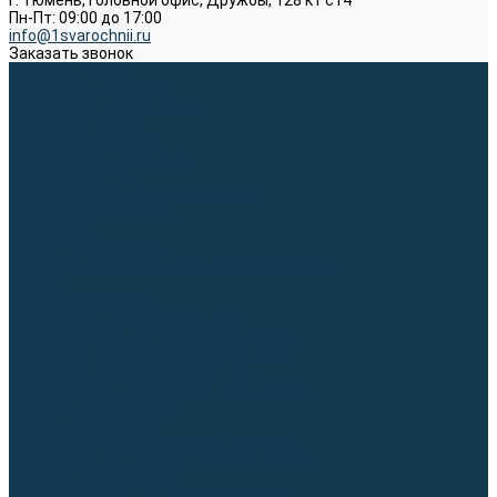
г. Тюмень, Головной офис, Дружбы, 128 к1 ст4
Пн-Пт: 09:00 до 17:00
info@1svarochnii.ru
Заказать звонок
Каталог товаров
Сварочные аппараты
Полуавтоматы (MIG-MAG)
Инверторы (MMA)
Аргонодуговые (TIG)
Выпрямители, реостаты
Точечная (SPOT)
Материалы для сварочных работ
Сварочная проволока
Электроды
Присадочные прутки
Вольфрамовые электроды (неплавящиеся)
Припои
Сварочные горелки
MIG горелки для полуавтомата
TIG горелки для аргонодуговой сварки
Расходные части к горелкам MIG-MAG
Расходные части к горелкам TIG
Запчасти и комплектующие для сварки
Комплектующие ММА
Клеммы заземления
Кабельная продукция (вилки, розетки)
Аксессуары для автоматической сварки
Комплектующие SPOT