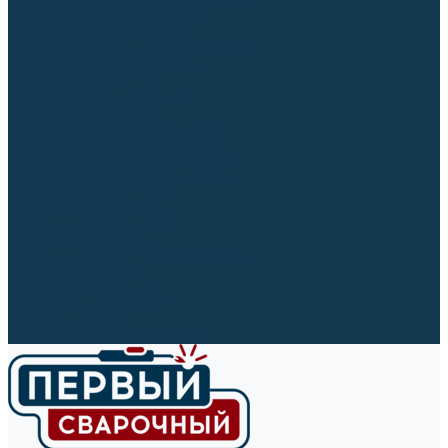
Ленты абразивные (для шлифмашин)
Корончатые сверла и штифты
Твёрдосплавные борфрезы
Щетки технические, щетки-крацовки
Резьбонарезной инструмент
Сверла, коронки и буры
Полировальные материалы
Полировальные круги
Войлочные полировальные круги
Фетровые полировальные круги
Муслиновые полировальные круги
Cизалевые полировальные круги
Полировальные головки
Полировальные валики
Щётки для чистки кругов
Полировальные пасты
Наборы для обработки (полировки)
Сварочные аппараты
Материалы для сварки
Плазменная резка (CUT)
Средства защиты
Газосварочное оборудование