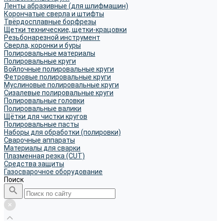
Ленты абразивные (для шлифмашин)
Корончатые сверла и штифты
Твёрдосплавные борфрезы
Щетки технические, щетки-крацовки
Резьбонарезной инструмент
Сверла, коронки и буры
Полировальные материалы
Полировальные круги
Войлочные полировальные круги
Фетровые полировальные круги
Муслиновые полировальные круги
Cизалевые полировальные круги
Полировальные головки
Полировальные валики
Щётки для чистки кругов
Полировальные пасты
Наборы для обработки (полировки)
Сварочные аппараты
Материалы для сварки
Плазменная резка (CUT)
Средства защиты
Газосварочное оборудование
Поиск