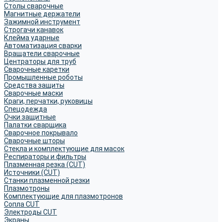
Столы сварочные
Магнитные держатели
Зажимной инструмент
Строгачи канавок
Клейма ударные
Автоматизация сварки
Вращатели сварочные
Центраторы для труб
Сварочные каретки
Промышленные роботы
Средства защиты
Сварочные маски
Краги, перчатки, руковицы
Спецодежда
Очки защитные
Палатки сварщика
Сварочное покрывало
Сварочные шторы
Стекла и комплектующие для масок
Респираторы и фильтры
Плазменная резка (CUT)
Источники (CUT)
Станки плазменной резки
Плазмотроны
Комплектующие для плазмотронов
Сопла CUT
Электроды CUT
Экраны