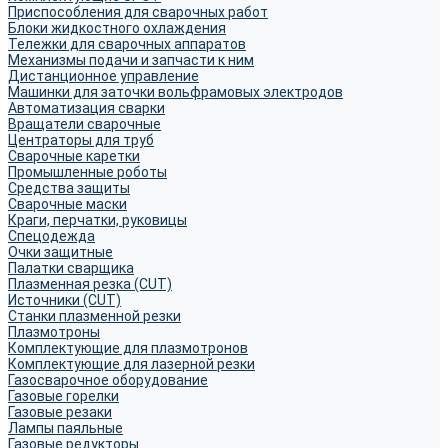
Приспособления для сварочных работ
Блоки жидкостного охлаждения
Тележки для сварочных аппаратов
Механизмы подачи и запчасти к ним
Дистанционное управление
Машинки для заточки вольфрамовых электродов
Автоматизация сварки
Вращатели сварочные
Центраторы для труб
Сварочные каретки
Промышленные роботы
Средства защиты
Сварочные маски
Краги, перчатки, руковицы
Спецодежда
Очки защитные
Палатки сварщика
Плазменная резка (CUT)
Источники (CUT)
Станки плазменной резки
Плазмотроны
Комплектующие для плазмотронов
Комплектующие для лазерной резки
Газосварочное оборудование
Газовые горелки
Газовые резаки
Лампы паяльные
Газовые редукторы