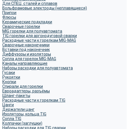
Для СПЕЦ. сталей и сплавов
Вольфрамовые электроды (неплавящиеся)
Припои
Флюсы
Керамические подкладки
Сварочные горелки
MIG горелки для полуавтомата
TIG горелки для аргонодуговой сварки
Расходные части к горелкам MIG-MAG
Сварочные наконечники
Вставки под наконечник
Диффузоры и изоляторы
Сопла для горелок MIG-MAG
Каналы направляющие
Наборы расходки для полуавтомата
Гусаки
Рукоятки
Кнопки
Спирали для горелки
Евроадаптеры, разъёмы
Шланг-пакеты
Расходные части к горелкам TIG
Цанги
Держатели цанг
Изоляторы, кольца TIG
Сопла TIG
Колпачки (заглушки)
Наборы расходки для TIG сварки