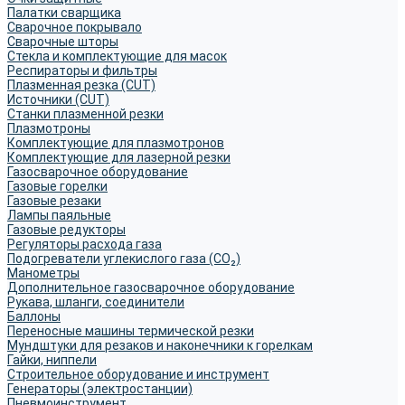
Палатки сварщика
Сварочное покрывало
Сварочные шторы
Стекла и комплектующие для масок
Респираторы и фильтры
Плазменная резка (CUT)
Источники (CUT)
Станки плазменной резки
Плазмотроны
Комплектующие для плазмотронов
Комплектующие для лазерной резки
Газосварочное оборудование
Газовые горелки
Газовые резаки
Лампы паяльные
Газовые редукторы
Регуляторы расхода газа
Подогреватели углекислого газа (CO₂)
Манометры
Дополнительное газосварочное оборудование
Рукава, шланги, соединители
Баллоны
Переносные машины термической резки
Мундштуки для резаков и наконечники к горелкам
Гайки, ниппели
Строительное оборудование и инструмент
Генераторы (электростанции)
Пневмоинструмент