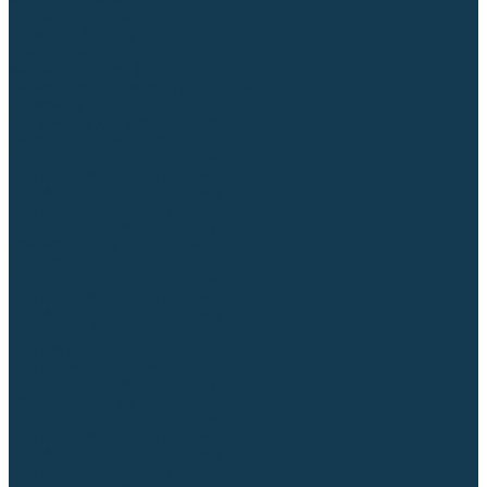
Аргонодуговые (TIG)
Выпрямители, реостаты
Точечная (SPOT)
Контактные
Автоматическая (SAW)
Генераторы и агрегаты для сварки
Лазерные
Материалы для сварочных работ
Сварочная проволока
Для УГЛЕРОДИСТЫХ сталей
Для НЕРЖАВЕЮЩИХ сталей
Для АЛЮМИНИЕВЫХ сплавов
Для МЕДНЫХ сплавов
Для СПЕЦ. сталей и сплавов
Самозащитная (порошковая)
Электроды
Для УГЛЕРОДИСТЫХ сталей
Для НЕРЖАВЕЮЩИХ сталей
Для АЛЮМИНИЕВЫХ сплавов
Для ЧУГУНА
Для НАПЛАВКИ
Для РЕЗКИ (угольные)
Для СПЕЦ. сталей и сплавов
Присадочные прутки
Для УГЛЕРОДИСТЫХ сталей
Для НЕРЖАВЕЮЩИХ сталей
Для АЛЮМИНИЕВЫХ сплавов
Для МЕДНЫХ сплавов