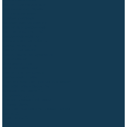
Столы сварочные
Магнитные держатели
Зажимной инструмент
Строгачи канавок
Клейма ударные
Автоматизация сварки
Вращатели сварочные
Центраторы для труб
Сварочные каретки
Промышленные роботы
Средства защиты
Сварочные маски
Краги, перчатки, руковицы
Спецодежда
Очки защитные
Палатки сварщика
Сварочное покрывало
Сварочные шторы
Стекла и комплектующие для масок
Респираторы и фильтры
Плазменная резка (CUT)
Источники (CUT)
Станки плазменной резки
Плазмотроны
Комплектующие для плазмотронов
Сопла CUT
Электроды CUT
Экраны