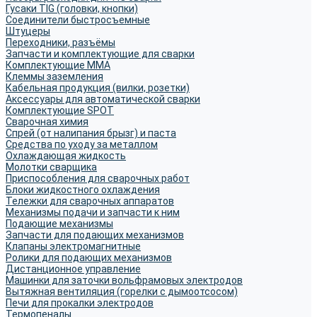
Гусаки TIG (головки, кнопки)
Соединители быстросъемные
Штуцеры
Переходники, разъёмы
Запчасти и комплектующие для сварки
Комплектующие ММА
Клеммы заземления
Кабельная продукция (вилки, розетки)
Аксессуары для автоматической сварки
Комплектующие SPOT
Сварочная химия
Спрей (от налипания брызг) и паста
Средства по уходу за металлом
Охлаждающая жидкость
Молотки сварщика
Приспособления для сварочных работ
Блоки жидкостного охлаждения
Тележки для сварочных аппаратов
Механизмы подачи и запчасти к ним
Подающие механизмы
Запчасти для подающих механизмов
Клапаны электромагнитные
Ролики для подающих механизмов
Дистанционное управление
Машинки для заточки вольфрамовых электродов
Вытяжная вентиляция (горелки с дымоотсосом)
Печи для прокалки электродов
Термопеналы