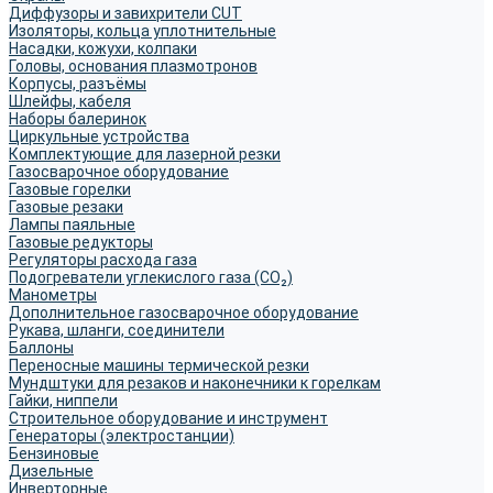
Диффузоры и завихрители CUT
Изоляторы, кольца уплотнительные
Насадки, кожухи, колпаки
Головы, основания плазмотронов
Корпусы, разъёмы
Шлейфы, кабеля
Наборы балеринок
Циркульные устройства
Комплектующие для лазерной резки
Газосварочное оборудование
Газовые горелки
Газовые резаки
Лампы паяльные
Газовые редукторы
Регуляторы расхода газа
Подогреватели углекислого газа (CO₂)
Манометры
Дополнительное газосварочное оборудование
Рукава, шланги, соединители
Баллоны
Переносные машины термической резки
Мундштуки для резаков и наконечники к горелкам
Гайки, ниппели
Строительное оборудование и инструмент
Генераторы (электростанции)
Бензиновые
Дизельные
Инверторные