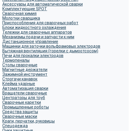
Аксессуары для автоматической сварки
Комплектующие SPOT
Сварочная химия
Молотки сварщика
Приспособления для сварочных работ
Блоки жидкостного охлаждения
Тележки для сварочных аппаратов
Механизмы подачи и запчасти к ним
Дистанционное управление
Машинки для заточки вольфрамовых электродов
Вытяжная вентиляция (горелки с дымоотсосом)
Печи для прокалки электродов
Термопеналы
Столы сварочные
Магнитные держатели
Зажимной инструмент
Строгачи канавок
Клейма ударные
Автоматизация сварки
Вращатели сварочные
Центраторы для труб
Сварочные каретки
Промышленные роботы
Средства защиты
Сварочные маски
Краги, перчатки, руковицы
Спецодежда
Очки защитные