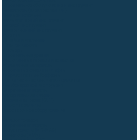
Регуляторы расхода газа
Строительное оборудование и инструмент
Генераторы (электростанции)
Пневмоинструмент
Аккумуляторный инструмент
Сетевой инструмент
Измерительный инструмент
Рулетки
Линейки и угольники
Штангенциркули
Угломеры
Строительные уровни
Расходные материалы и оснастка
Абразивные материалы
Корончатые сверла и штифты
Твёрдосплавные борфрезы
Щетки технические, щетки-крацовки
Резьбонарезной инструмент
Сварочные аппараты
Материалы для сварки
Плазменная резка (CUT)
Средства защиты
Газосварочное оборудование
...
Каталог товаров
Сварочные аппараты
Полуавтоматы (MIG-MAG)
Инверторы (MMA)