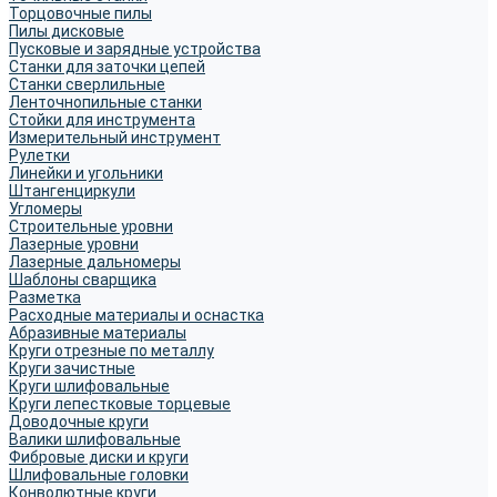
Торцовочные пилы
Пилы дисковые
Пусковые и зарядные устройства
Станки для заточки цепей
Станки сверлильные
Ленточнопильные станки
Стойки для инструмента
Измерительный инструмент
Рулетки
Линейки и угольники
Штангенциркули
Угломеры
Строительные уровни
Лазерные уровни
Лазерные дальномеры
Шаблоны сварщика
Разметка
Расходные материалы и оснастка
Абразивные материалы
Круги отрезные по металлу
Круги зачистные
Круги шлифовальные
Круги лепестковые торцевые
Доводочные круги
Валики шлифовальные
Фибровые диски и круги
Шлифовальные головки
Конволютные круги