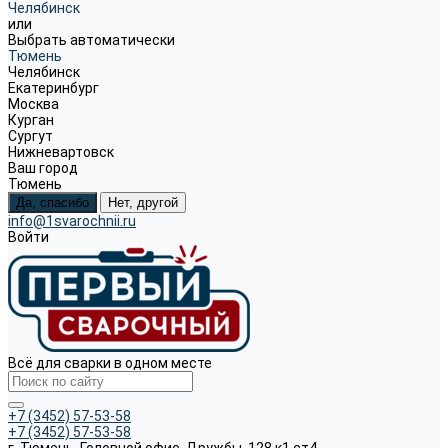
Челябинск
или
Выбрать автоматически
Тюмень
Челябинск
Екатеринбург
Москва
Курган
Сургут
Нижневартовск
Ваш город
Тюмень
Да, спасибо
Нет, другой
info@1svarochnii.ru
Войти
Всё для сварки в одном месте
+7 (3452) 57-53-58
+7 (3452) 57-53-58