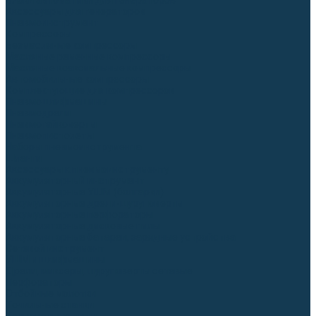
Блоки автоматики для генераторов
Аксессуары для генераторов
Пневмоинструмент
Компрессоры
Безмасляные компрессоры
Масляные ременные компрессоры
Масляные коаксиальные компрессоры
Автомобильные компрессоры
Комплектующие для компрессоров
Пневмошлифмашины
Пневмодрели
Пневмогайковерты
Пневмопистолеты
Наборы пневмоинструмента
Шланги
Аксессуары к пневмоинструменту
Аккумуляторный инструмент
Аккумуляторные УШМ (болгарки)
Аккумуляторные дрели-шуруповерты
Аккумуляторные перфораторы
Аккумуляторные дисковые пилы
Аккумуляторные батареи, зарядные устройства
Сетевой инструмент
УШМ и шлифмашины
Дрели, миксеры, шуруповерты сетевые
Перфораторы
Отбойные молотки
Точильные станки