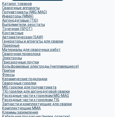
Каталог товаров
Сварочные аппараты
Полуавтоматы (MIG-MAG)
Инверторы (MMA)
Аргонодуговые (TIG)
Выпрямители, реостаты
Точечная (SPOT)
Контактные
Автоматическая (SAW)
Генераторы и агрегаты для сварки
Лазерные
Материалы для сварочных работ
Сварочная проволока
Электроды
Присадочные прутки
Вольфрамовые электроды (неплавящиеся)
Припои
Флюсы
Керамические подкладки
Сварочные горелки
MIG горелки для полуавтомата
TIG горелки для аргонодуговой сварки
Расходные части к горелкам MIG-MAG
Расходные части к горелкам TIG
Запчасти и комплектующие для сварки
Комплектующие ММА
Клеммы заземления
Кабельная продукция (вилки, розетки)