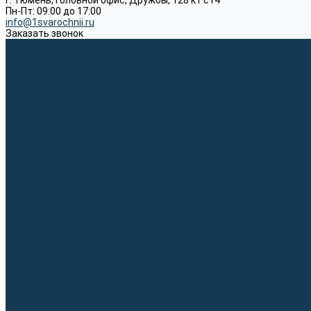
г. Тюмень, Головной офис, Дружбы, 128 к1 ст4
Пн-Пт: 09:00 до 17:00
info@1svarochnii.ru
Заказать звонок
Каталог товаров
Сварочные аппараты
Полуавтоматы (MIG-MAG)
Инверторы (MMA)
Аргонодуговые (TIG)
Выпрямители, реостаты
Точечная (SPOT)
Материалы для сварочных работ
Сварочная проволока
Электроды
Присадочные прутки
Вольфрамовые электроды (неплавящиеся)
Припои
Сварочные горелки
MIG горелки для полуавтомата
TIG горелки для аргонодуговой сварки
Расходные части к горелкам MIG-MAG
Расходные части к горелкам TIG
Запчасти и комплектующие для сварки
Комплектующие ММА
Клеммы заземления
Кабельная продукция (вилки, розетки)
Аксессуары для автоматической сварки
Комплектующие SPOT