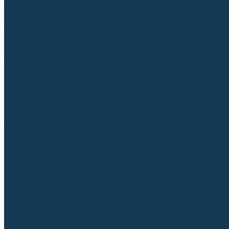
Аргонодуговые (TIG)
Выпрямители, реостаты
Точечная (SPOT)
Контактные
Автоматическая (SAW)
Генераторы и агрегаты для сварки
Лазерные
Материалы для сварочных работ
Сварочная проволока
Для УГЛЕРОДИСТЫХ сталей
Для НЕРЖАВЕЮЩИХ сталей
Для АЛЮМИНИЕВЫХ сплавов
Для МЕДНЫХ сплавов
Для СПЕЦ. сталей и сплавов
Самозащитная (порошковая)
Электроды
Для УГЛЕРОДИСТЫХ сталей
Для НЕРЖАВЕЮЩИХ сталей
Для АЛЮМИНИЕВЫХ сплавов
Для ЧУГУНА
Для НАПЛАВКИ
Для РЕЗКИ (угольные)
Для СПЕЦ. сталей и сплавов
Присадочные прутки
Для УГЛЕРОДИСТЫХ сталей
Для НЕРЖАВЕЮЩИХ сталей
Для АЛЮМИНИЕВЫХ сплавов
Для МЕДНЫХ сплавов