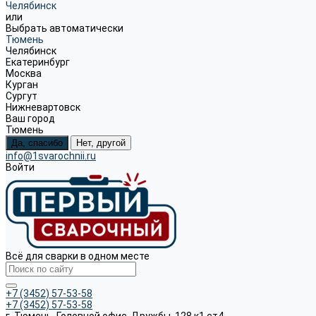
Челябинск
или
Выбрать автоматически
Тюмень
Челябинск
Екатеринбург
Москва
Курган
Сургут
Нижневартовск
Ваш город
Тюмень
Да, спасибо
Нет, другой
info@1svarochnii.ru
Войти
Всё для сварки в одном месте
+7 (3452) 57-53-58
+7 (3452) 57-53-58