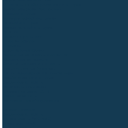
Регуляторы расхода газа
Строительное оборудование и инструмент
Генераторы (электростанции)
Пневмоинструмент
Аккумуляторный инструмент
Сетевой инструмент
Измерительный инструмент
Рулетки
Линейки и угольники
Штангенциркули
Угломеры
Строительные уровни
Расходные материалы и оснастка
Абразивные материалы
Корончатые сверла и штифты
Твёрдосплавные борфрезы
Щетки технические, щетки-крацовки
Резьбонарезной инструмент
Сварочные аппараты
Материалы для сварки
Плазменная резка (CUT)
Средства защиты
Газосварочное оборудование
...
Каталог товаров
Сварочные аппараты
Полуавтоматы (MIG-MAG)
Инверторы (MMA)