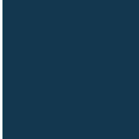
Для СПЕЦ. сталей и сплавов
Вольфрамовые электроды (неплавящиеся)
Припои
Флюсы
Керамические подкладки
Сварочные горелки
MIG горелки для полуавтомата
TIG горелки для аргонодуговой сварки
Расходные части к горелкам MIG-MAG
Сварочные наконечники
Вставки под наконечник
Диффузоры и изоляторы
Сопла для горелок MIG-MAG
Каналы направляющие
Наборы расходки для полуавтомата
Гусаки
Рукоятки
Кнопки
Спирали для горелки
Евроадаптеры, разъёмы
Шланг-пакеты
Расходные части к горелкам TIG
Цанги
Держатели цанг
Изоляторы, кольца TIG
Сопла TIG
Колпачки (заглушки)
Наборы расходки для TIG сварки