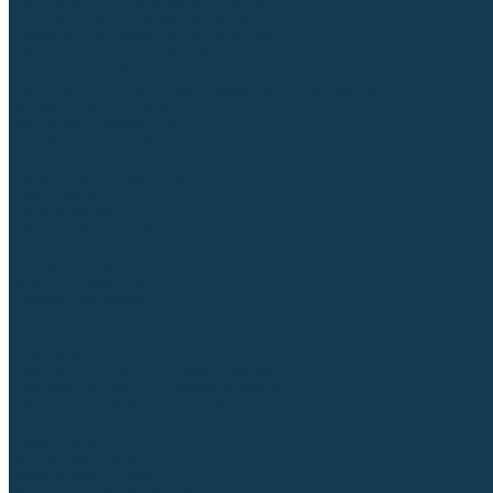
Приспособления для сварочных работ
Блоки жидкостного охлаждения
Тележки для сварочных аппаратов
Механизмы подачи и запчасти к ним
Дистанционное управление
Машинки для заточки вольфрамовых электродов
Автоматизация сварки
Вращатели сварочные
Центраторы для труб
Сварочные каретки
Промышленные роботы
Средства защиты
Сварочные маски
Краги, перчатки, руковицы
Спецодежда
Очки защитные
Палатки сварщика
Плазменная резка (CUT)
Источники (CUT)
Станки плазменной резки
Плазмотроны
Комплектующие для плазмотронов
Комплектующие для лазерной резки
Газосварочное оборудование
Газовые горелки
Газовые резаки
Лампы паяльные
Газовые редукторы