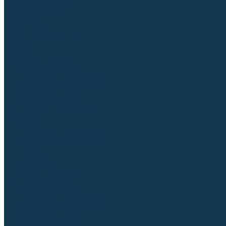
Аргонодуговые (TIG)
Выпрямители, реостаты
Точечная (SPOT)
Контактные
Автоматическая (SAW)
Генераторы и агрегаты для сварки
Лазерные
Материалы для сварочных работ
Сварочная проволока
Для УГЛЕРОДИСТЫХ сталей
Для НЕРЖАВЕЮЩИХ сталей
Для АЛЮМИНИЕВЫХ сплавов
Для МЕДНЫХ сплавов
Для СПЕЦ. сталей и сплавов
Самозащитная (порошковая)
Электроды
Для УГЛЕРОДИСТЫХ сталей
Для НЕРЖАВЕЮЩИХ сталей
Для АЛЮМИНИЕВЫХ сплавов
Для ЧУГУНА
Для НАПЛАВКИ
Для РЕЗКИ (угольные)
Для СПЕЦ. сталей и сплавов
Присадочные прутки
Для УГЛЕРОДИСТЫХ сталей
Для НЕРЖАВЕЮЩИХ сталей
Для АЛЮМИНИЕВЫХ сплавов
Для МЕДНЫХ сплавов