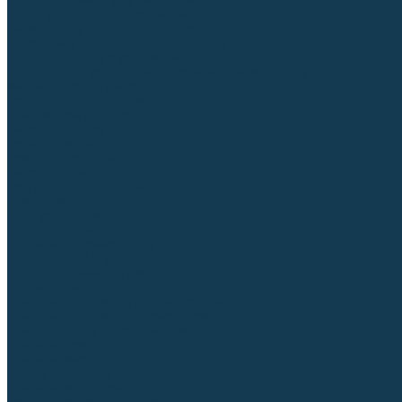
Приспособления для сварочных работ
Блоки жидкостного охлаждения
Тележки для сварочных аппаратов
Механизмы подачи и запчасти к ним
Дистанционное управление
Машинки для заточки вольфрамовых электродов
Автоматизация сварки
Вращатели сварочные
Центраторы для труб
Сварочные каретки
Промышленные роботы
Средства защиты
Сварочные маски
Краги, перчатки, руковицы
Спецодежда
Очки защитные
Палатки сварщика
Плазменная резка (CUT)
Источники (CUT)
Станки плазменной резки
Плазмотроны
Комплектующие для плазмотронов
Комплектующие для лазерной резки
Газосварочное оборудование
Газовые горелки
Газовые резаки
Лампы паяльные
Газовые редукторы