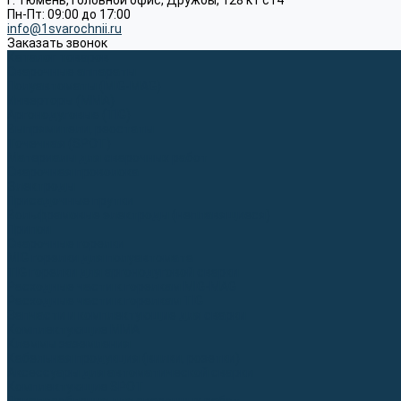
г. Тюмень, Головной офис, Дружбы, 128 к1 ст4
Пн-Пт: 09:00 до 17:00
info@1svarochnii.ru
Заказать звонок
Каталог товаров
Сварочные аппараты
Полуавтоматы (MIG-MAG)
Инверторы (MMA)
Аргонодуговые (TIG)
Выпрямители, реостаты
Точечная (SPOT)
Материалы для сварочных работ
Сварочная проволока
Электроды
Присадочные прутки
Вольфрамовые электроды (неплавящиеся)
Припои
Сварочные горелки
MIG горелки для полуавтомата
TIG горелки для аргонодуговой сварки
Расходные части к горелкам MIG-MAG
Расходные части к горелкам TIG
Запчасти и комплектующие для сварки
Комплектующие ММА
Клеммы заземления
Кабельная продукция (вилки, розетки)
Аксессуары для автоматической сварки
Комплектующие SPOT