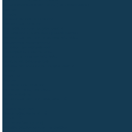
Для СПЕЦ. сталей и сплавов
Вольфрамовые электроды (неплавящиеся)
Припои
Флюсы
Керамические подкладки
Сварочные горелки
MIG горелки для полуавтомата
TIG горелки для аргонодуговой сварки
Расходные части к горелкам MIG-MAG
Сварочные наконечники
Вставки под наконечник
Диффузоры и изоляторы
Сопла для горелок MIG-MAG
Каналы направляющие
Наборы расходки для полуавтомата
Гусаки
Рукоятки
Кнопки
Спирали для горелки
Евроадаптеры, разъёмы
Шланг-пакеты
Расходные части к горелкам TIG
Цанги
Держатели цанг
Изоляторы, кольца TIG
Сопла TIG
Колпачки (заглушки)
Наборы расходки для TIG сварки