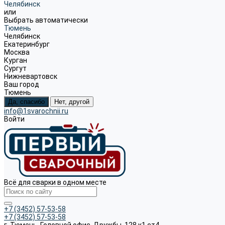
Челябинск
или
Выбрать автоматически
Тюмень
Челябинск
Екатеринбург
Москва
Курган
Сургут
Нижневартовск
Ваш город
Тюмень
Да, спасибо
Нет, другой
info@1svarochnii.ru
Войти
Всё для сварки в одном месте
+7 (3452) 57-53-58
+7 (3452) 57-53-58