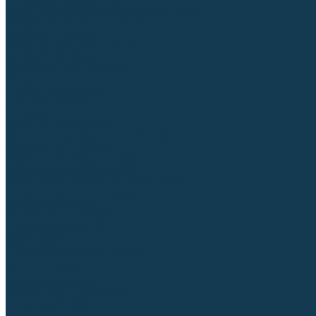
Регуляторы расхода газа
Строительное оборудование и инструмент
Генераторы (электростанции)
Пневмоинструмент
Аккумуляторный инструмент
Сетевой инструмент
Измерительный инструмент
Рулетки
Линейки и угольники
Штангенциркули
Угломеры
Строительные уровни
Расходные материалы и оснастка
Абразивные материалы
Корончатые сверла и штифты
Твёрдосплавные борфрезы
Щетки технические, щетки-крацовки
Резьбонарезной инструмент
Сварочные аппараты
Материалы для сварки
Плазменная резка (CUT)
Средства защиты
Газосварочное оборудование
...
Каталог товаров
Сварочные аппараты
Полуавтоматы (MIG-MAG)
Инверторы (MMA)