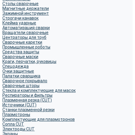
Столы сварочные
Магнитные держатели
Зажимной инструмент
Строгачи канавок
Клейма ударные
Автоматизация сварки
Вращатели сварочные
Центраторы для труб
Сварочные каретки
Промышленные роботы
Средства защиты
Сварочные маски
Краги, перчатки, руковицы
Спецодежда
Очки защитные
Палатки сварщика
Сварочное покрывало
Сварочные шторы
Стекла и комплектующие для масок
Респираторы и фильтры
Плазменная резка (CUT)
Источники (CUT)
Станки плазменной резки
Плазмотроны
Комплектующие для плазмотронов
Сопла CUT
Электроды CUT
Экраны