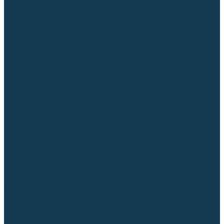
Блоки автоматики для генераторов
Аксессуары для генераторов
Пневмоинструмент
Компрессоры
Безмасляные компрессоры
Масляные ременные компрессоры
Масляные коаксиальные компрессоры
Автомобильные компрессоры
Комплектующие для компрессоров
Пневмошлифмашины
Пневмодрели
Пневмогайковерты
Пневмопистолеты
Наборы пневмоинструмента
Шланги
Аксессуары к пневмоинструменту
Аккумуляторный инструмент
Аккумуляторные УШМ (болгарки)
Аккумуляторные дрели-шуруповерты
Аккумуляторные перфораторы
Аккумуляторные дисковые пилы
Аккумуляторные батареи, зарядные устройства
Сетевой инструмент
УШМ и шлифмашины
Дрели, миксеры, шуруповерты сетевые
Перфораторы
Отбойные молотки
Точильные станки