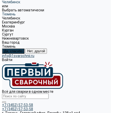
Челябинск
или
Выбрать автоматически
Тюмень
Челябинск
Екатеринбург
Москва
Курган
Сургут
Нижневартовск
Ваш город
Тюмень
Да, спасибо
Нет, другой
info@1svarochnii.ru
Войти
Всё для сварки в одном месте
+7 (3452) 57-53-58
+7 (3452) 57-53-58