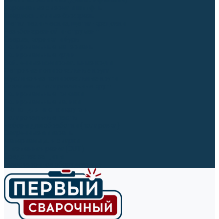
Ленты абразивные (для шлифмашин)
Корончатые сверла и штифты
Твёрдосплавные борфрезы
Щетки технические, щетки-крацовки
Резьбонарезной инструмент
Сверла, коронки и буры
Полировальные материалы
Полировальные круги
Войлочные полировальные круги
Фетровые полировальные круги
Муслиновые полировальные круги
Cизалевые полировальные круги
Полировальные головки
Полировальные валики
Щётки для чистки кругов
Полировальные пасты
Наборы для обработки (полировки)
Сварочные аппараты
Материалы для сварки
Плазменная резка (CUT)
Средства защиты
Газосварочное оборудование