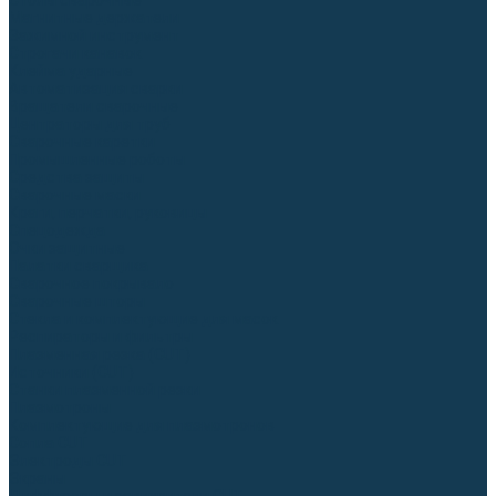
Столы сварочные
Магнитные держатели
Зажимной инструмент
Строгачи канавок
Клейма ударные
Автоматизация сварки
Вращатели сварочные
Центраторы для труб
Сварочные каретки
Промышленные роботы
Средства защиты
Сварочные маски
Краги, перчатки, руковицы
Спецодежда
Очки защитные
Палатки сварщика
Сварочное покрывало
Сварочные шторы
Стекла и комплектующие для масок
Респираторы и фильтры
Плазменная резка (CUT)
Источники (CUT)
Станки плазменной резки
Плазмотроны
Комплектующие для плазмотронов
Сопла CUT
Электроды CUT
Экраны