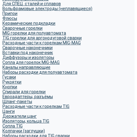
Для СПЕЦ. сталей и сплавов
Вольфрамовые электроды (неплавящиеся)
Припои
Флюсы
Керамические подкладки
Сварочные горелки
MIG горелки для полуавтомата
TIG горелки для аргонодуговой сварки
Расходные части к горелкам MIG-MAG
Сварочные наконечники
Вставки под наконечник
Диффузоры и изоляторы
Сопла для горелок MIG-MAG
Каналы направляющие
Наборы расходки для полуавтомата
Гусаки
Рукоятки
Кнопки
Спирали для горелки
Евроадаптеры, разъёмы
Шланг-пакеты
Расходные части к горелкам TIG
Цанги
Держатели цанг
Изоляторы, кольца TIG
Сопла TIG
Колпачки (заглушки)
Наборы расходки для TIG сварки