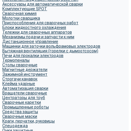
Аксессуары для автоматической сварки
Комплектующие SPOT
Сварочная химия
Молотки сварщика
Приспособления для сварочных работ
Блоки жидкостного охлаждения
Тележки для сварочных аппаратов
Механизмы подачи и запчасти к ним
Дистанционное управление
Машинки для заточки вольфрамовых электродов
Вытяжная вентиляция (горелки с дымоотсосом)
Печи для прокалки электродов
Термопеналы
Столы сварочные
Магнитные держатели
Зажимной инструмент
Строгачи канавок
Клейма ударные
Автоматизация сварки
Вращатели сварочные
Центраторы для труб
Сварочные каретки
Промышленные роботы
Средства защиты
Сварочные маски
Краги, перчатки, руковицы
Спецодежда
Очки защитные