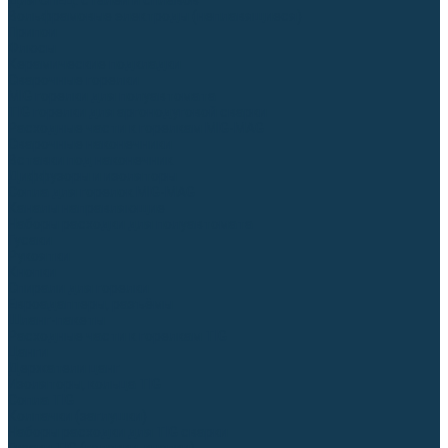
Для СПЕЦ. сталей и сплавов
Вольфрамовые электроды (неплавящиеся)
Припои
Флюсы
Керамические подкладки
Сварочные горелки
MIG горелки для полуавтомата
TIG горелки для аргонодуговой сварки
Расходные части к горелкам MIG-MAG
Сварочные наконечники
Вставки под наконечник
Диффузоры и изоляторы
Сопла для горелок MIG-MAG
Каналы направляющие
Наборы расходки для полуавтомата
Гусаки
Рукоятки
Кнопки
Спирали для горелки
Евроадаптеры, разъёмы
Шланг-пакеты
Расходные части к горелкам TIG
Цанги
Держатели цанг
Изоляторы, кольца TIG
Сопла TIG
Колпачки (заглушки)
Наборы расходки для TIG сварки