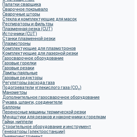
Палатки сварщика
Сварочное покрывало
Сварочные шторы
Стекла и комплектующие для масок
Респираторы и фильтры
Плазменная резка (CUT)
Источники (CUT)
Станки плазменной резки
Плазмотроны
Комплектующие для плазмотронов
Комплектующие для лазерной резки
Газосварочное оборудование
Газовые горелки
Газовые резаки
Лампы паяльные
Газовые редукторы
Регуляторы расхода газа
Подогреватели углекислого газа (CO₂)
Манометры
Дополнительное газосварочное оборудование
Рукава, шланги, соединители
Баллоны
Переносные машины термической резки
Мундштуки для резаков и наконечники к горелкам
Гайки, ниппели
Строительное оборудование и инструмент
Генераторы (электростанции)
Пневмоинструмент