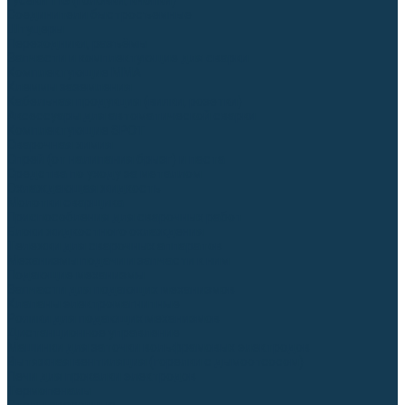
Гусаки TIG (головки, кнопки)
Соединители быстросъемные
Штуцеры
Переходники, разъёмы
Запчасти и комплектующие для сварки
Комплектующие ММА
Клеммы заземления
Кабельная продукция (вилки, розетки)
Аксессуары для автоматической сварки
Комплектующие SPOT
Сварочная химия
Спрей (от налипания брызг) и паста
Средства по уходу за металлом
Охлаждающая жидкость
Молотки сварщика
Приспособления для сварочных работ
Блоки жидкостного охлаждения
Тележки для сварочных аппаратов
Механизмы подачи и запчасти к ним
Подающие механизмы
Запчасти для подающих механизмов
Клапаны электромагнитные
Ролики для подающих механизмов
Дистанционное управление
Машинки для заточки вольфрамовых электродов
Вытяжная вентиляция (горелки с дымоотсосом)
Печи для прокалки электродов
Термопеналы