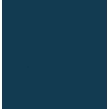
Торцовочные пилы
Пилы дисковые
Пусковые и зарядные устройства
Станки для заточки цепей
Станки сверлильные
Ленточнопильные станки
Стойки для инструмента
Измерительный инструмент
Рулетки
Линейки и угольники
Штангенциркули
Угломеры
Строительные уровни
Лазерные уровни
Лазерные дальномеры
Шаблоны сварщика
Разметка
Расходные материалы и оснастка
Абразивные материалы
Круги отрезные по металлу
Круги зачистные
Круги шлифовальные
Круги лепестковые торцевые
Доводочные круги
Валики шлифовальные
Фибровые диски и круги
Шлифовальные головки
Конволютные круги