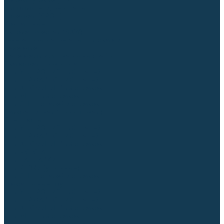
Аргонодуговые (TIG)
Выпрямители, реостаты
Точечная (SPOT)
Контактные
Автоматическая (SAW)
Генераторы и агрегаты для сварки
Лазерные
Материалы для сварочных работ
Сварочная проволока
Для УГЛЕРОДИСТЫХ сталей
Для НЕРЖАВЕЮЩИХ сталей
Для АЛЮМИНИЕВЫХ сплавов
Для МЕДНЫХ сплавов
Для СПЕЦ. сталей и сплавов
Самозащитная (порошковая)
Электроды
Для УГЛЕРОДИСТЫХ сталей
Для НЕРЖАВЕЮЩИХ сталей
Для АЛЮМИНИЕВЫХ сплавов
Для ЧУГУНА
Для НАПЛАВКИ
Для РЕЗКИ (угольные)
Для СПЕЦ. сталей и сплавов
Присадочные прутки
Для УГЛЕРОДИСТЫХ сталей
Для НЕРЖАВЕЮЩИХ сталей
Для АЛЮМИНИЕВЫХ сплавов
Для МЕДНЫХ сплавов