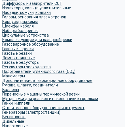
Диффузоры и завихрители CUT
Изоляторы, кольца уплотнительные
Насадки, кожухи, колпаки
Головы, основания плазмотронов
Корпусы, разъёмы
Шлейфы, кабеля
Наборы балеринок
Циркульные устройства
Комплектующие для лазерной резки
Газосварочное оборудование
Газовые горелки
Газовые резаки
Лампы паяльные
Газовые редукторы
Регуляторы расхода газа
Подогреватели углекислого газа (CO₂)
Манометры
Дополнительное газосварочное оборудование
Рукава, шланги, соединители
Баллоны
Переносные машины термической резки
Мундштуки для резаков и наконечники к горелкам
Гайки, ниппели
Строительное оборудование и инструмент
Генераторы (электростанции)
Бензиновые
Дизельные
Инверторные