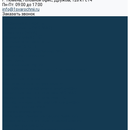
г. Тюмень, Головной офис, Дружбы, 128 к1 ст4
Пн-Пт: 09:00 до 17:00
info@1svarochnii.ru
Заказать звонок
Каталог товаров
Сварочные аппараты
Полуавтоматы (MIG-MAG)
Инверторы (MMA)
Аргонодуговые (TIG)
Выпрямители, реостаты
Точечная (SPOT)
Материалы для сварочных работ
Сварочная проволока
Электроды
Присадочные прутки
Вольфрамовые электроды (неплавящиеся)
Припои
Сварочные горелки
MIG горелки для полуавтомата
TIG горелки для аргонодуговой сварки
Расходные части к горелкам MIG-MAG
Расходные части к горелкам TIG
Запчасти и комплектующие для сварки
Комплектующие ММА
Клеммы заземления
Кабельная продукция (вилки, розетки)
Аксессуары для автоматической сварки
Комплектующие SPOT