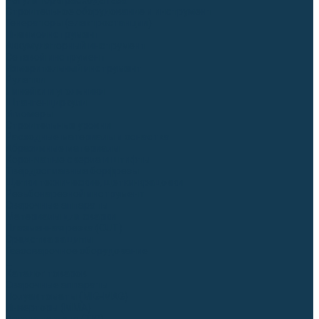
Регуляторы расхода газа
Строительное оборудование и инструмент
Генераторы (электростанции)
Пневмоинструмент
Аккумуляторный инструмент
Сетевой инструмент
Измерительный инструмент
Рулетки
Линейки и угольники
Штангенциркули
Угломеры
Строительные уровни
Расходные материалы и оснастка
Абразивные материалы
Корончатые сверла и штифты
Твёрдосплавные борфрезы
Щетки технические, щетки-крацовки
Резьбонарезной инструмент
Сварочные аппараты
Материалы для сварки
Плазменная резка (CUT)
Средства защиты
Газосварочное оборудование
...
Каталог товаров
Сварочные аппараты
Полуавтоматы (MIG-MAG)
Инверторы (MMA)