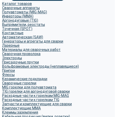
Каталог товаров
Сварочные аппараты
Полуавтоматы (MIG-MAG)
Инверторы (MMA)
Аргонодуговые (TIG)
Выпрямители, реостаты
Точечная (SPOT)
Контактные
Автоматическая (SAW)
Генераторы и агрегаты для сварки
Лазерные
Материалы для сварочных работ
Сварочная проволока
Электроды
Присадочные прутки
Вольфрамовые электроды (неплавящиеся)
Припои
Флюсы
Керамические подкладки
Сварочные горелки
MIG горелки для полуавтомата
TIG горелки для аргонодуговой сварки
Расходные части к горелкам MIG-MAG
Расходные части к горелкам TIG
Запчасти и комплектующие для сварки
Комплектующие ММА
Клеммы заземления
Кабельная продукция (вилки, розетки)