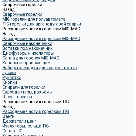
Сварочные горелки
Назад
Сварочные горелки
MIG горелки для полуавтомата
TIG горелки для аргонодуговой сварки
Расходные части к горелкам MIG-MAG
Назад
Расходные части к горелкам MIG-MAG
Сварочные наконечники
Вставки под наконечник
Диффузоры и изоляторы
Сопла для горелок MIG-MAG
Каналы направляющие
Наборы расходки для полуавтомата
Гусаки
Рукоятки
Кнопки
Спирали для горелки
Евроадаптеры, разъёмы
Шланг-пакеты
Расходные части к горелкам TIG
Назад
Расходные части к горелкам TIG
Цанги
Держатели цанг
Изоляторы, кольца TIG
Сопла TIG
Колпачки (заглушки)