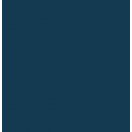
Приспособления для сварочных работ
Блоки жидкостного охлаждения
Тележки для сварочных аппаратов
Механизмы подачи и запчасти к ним
Дистанционное управление
Машинки для заточки вольфрамовых электродов
Автоматизация сварки
Вращатели сварочные
Центраторы для труб
Сварочные каретки
Промышленные роботы
Средства защиты
Сварочные маски
Краги, перчатки, руковицы
Спецодежда
Очки защитные
Палатки сварщика
Плазменная резка (CUT)
Источники (CUT)
Станки плазменной резки
Плазмотроны
Комплектующие для плазмотронов
Комплектующие для лазерной резки
Газосварочное оборудование
Газовые горелки
Газовые резаки
Лампы паяльные
Газовые редукторы