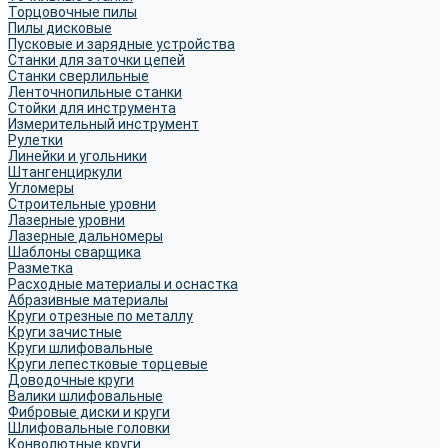
Торцовочные пилы
Пилы дисковые
Пусковые и зарядные устройства
Станки для заточки цепей
Станки сверлильные
Ленточнопильные станки
Стойки для инструмента
Измерительный инструмент
Рулетки
Линейки и угольники
Штангенциркули
Угломеры
Строительные уровни
Лазерные уровни
Лазерные дальномеры
Шаблоны сварщика
Разметка
Расходные материалы и оснастка
Абразивные материалы
Круги отрезные по металлу
Круги зачистные
Круги шлифовальные
Круги лепестковые торцевые
Доводочные круги
Валики шлифовальные
Фибровые диски и круги
Шлифовальные головки
Конволютные круги