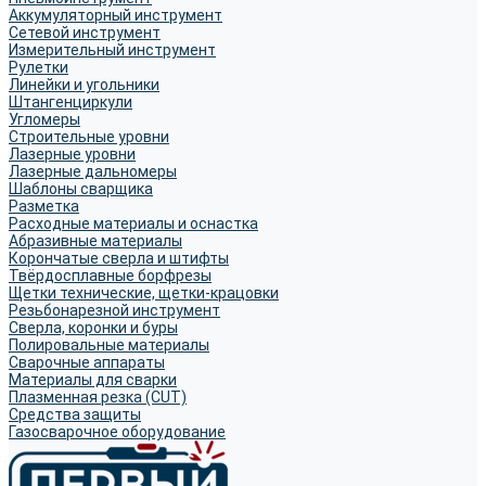
Аккумуляторный инструмент
Сетевой инструмент
Измерительный инструмент
Рулетки
Линейки и угольники
Штангенциркули
Угломеры
Строительные уровни
Лазерные уровни
Лазерные дальномеры
Шаблоны сварщика
Разметка
Расходные материалы и оснастка
Абразивные материалы
Корончатые сверла и штифты
Твёрдосплавные борфрезы
Щетки технические, щетки-крацовки
Резьбонарезной инструмент
Сверла, коронки и буры
Полировальные материалы
Сварочные аппараты
Материалы для сварки
Плазменная резка (CUT)
Средства защиты
Газосварочное оборудование