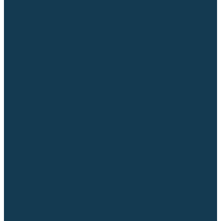
Диффузоры и завихрители CUT
Изоляторы, кольца уплотнительные
Насадки, кожухи, колпаки
Головы, основания плазмотронов
Корпусы, разъёмы
Шлейфы, кабеля
Наборы балеринок
Циркульные устройства
Комплектующие для лазерной резки
Газосварочное оборудование
Газовые горелки
Газовые резаки
Лампы паяльные
Газовые редукторы
Регуляторы расхода газа
Подогреватели углекислого газа (CO₂)
Манометры
Дополнительное газосварочное оборудование
Рукава, шланги, соединители
Баллоны
Переносные машины термической резки
Мундштуки для резаков и наконечники к горелкам
Гайки, ниппели
Строительное оборудование и инструмент
Генераторы (электростанции)
Бензиновые
Дизельные
Инверторные