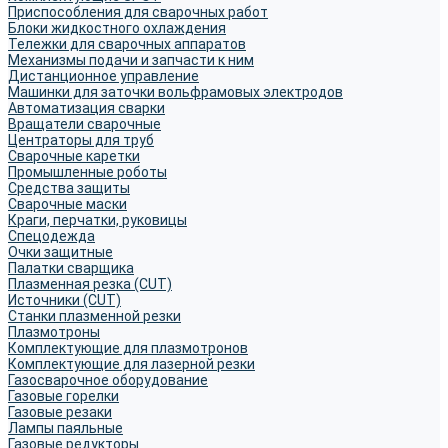
Приспособления для сварочных работ
Блоки жидкостного охлаждения
Тележки для сварочных аппаратов
Механизмы подачи и запчасти к ним
Дистанционное управление
Машинки для заточки вольфрамовых электродов
Автоматизация сварки
Вращатели сварочные
Центраторы для труб
Сварочные каретки
Промышленные роботы
Средства защиты
Сварочные маски
Краги, перчатки, руковицы
Спецодежда
Очки защитные
Палатки сварщика
Плазменная резка (CUT)
Источники (CUT)
Станки плазменной резки
Плазмотроны
Комплектующие для плазмотронов
Комплектующие для лазерной резки
Газосварочное оборудование
Газовые горелки
Газовые резаки
Лампы паяльные
Газовые редукторы