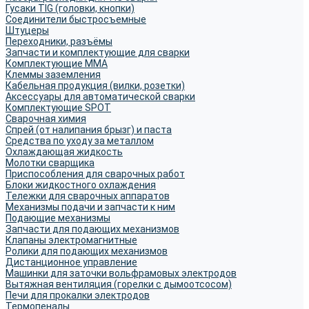
Гусаки TIG (головки, кнопки)
Соединители быстросъемные
Штуцеры
Переходники, разъёмы
Запчасти и комплектующие для сварки
Комплектующие ММА
Клеммы заземления
Кабельная продукция (вилки, розетки)
Аксессуары для автоматической сварки
Комплектующие SPOT
Сварочная химия
Спрей (от налипания брызг) и паста
Средства по уходу за металлом
Охлаждающая жидкость
Молотки сварщика
Приспособления для сварочных работ
Блоки жидкостного охлаждения
Тележки для сварочных аппаратов
Механизмы подачи и запчасти к ним
Подающие механизмы
Запчасти для подающих механизмов
Клапаны электромагнитные
Ролики для подающих механизмов
Дистанционное управление
Машинки для заточки вольфрамовых электродов
Вытяжная вентиляция (горелки с дымоотсосом)
Печи для прокалки электродов
Термопеналы