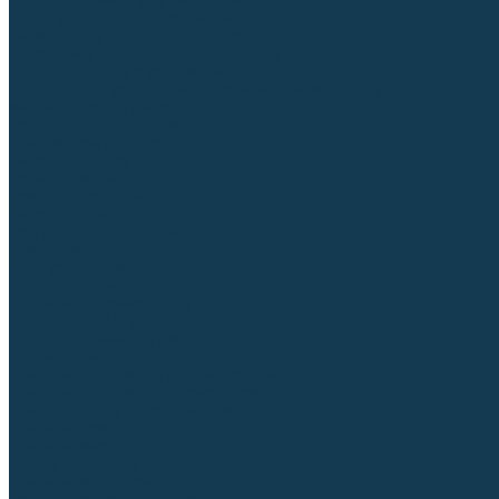
Приспособления для сварочных работ
Блоки жидкостного охлаждения
Тележки для сварочных аппаратов
Механизмы подачи и запчасти к ним
Дистанционное управление
Машинки для заточки вольфрамовых электродов
Автоматизация сварки
Вращатели сварочные
Центраторы для труб
Сварочные каретки
Промышленные роботы
Средства защиты
Сварочные маски
Краги, перчатки, руковицы
Спецодежда
Очки защитные
Палатки сварщика
Плазменная резка (CUT)
Источники (CUT)
Станки плазменной резки
Плазмотроны
Комплектующие для плазмотронов
Комплектующие для лазерной резки
Газосварочное оборудование
Газовые горелки
Газовые резаки
Лампы паяльные
Газовые редукторы