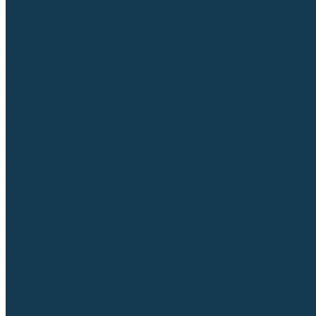
Аргонодуговые (TIG)
Выпрямители, реостаты
Точечная (SPOT)
Контактные
Автоматическая (SAW)
Генераторы и агрегаты для сварки
Лазерные
Материалы для сварочных работ
Сварочная проволока
Для УГЛЕРОДИСТЫХ сталей
Для НЕРЖАВЕЮЩИХ сталей
Для АЛЮМИНИЕВЫХ сплавов
Для МЕДНЫХ сплавов
Для СПЕЦ. сталей и сплавов
Самозащитная (порошковая)
Электроды
Для УГЛЕРОДИСТЫХ сталей
Для НЕРЖАВЕЮЩИХ сталей
Для АЛЮМИНИЕВЫХ сплавов
Для ЧУГУНА
Для НАПЛАВКИ
Для РЕЗКИ (угольные)
Для СПЕЦ. сталей и сплавов
Присадочные прутки
Для УГЛЕРОДИСТЫХ сталей
Для НЕРЖАВЕЮЩИХ сталей
Для АЛЮМИНИЕВЫХ сплавов
Для МЕДНЫХ сплавов