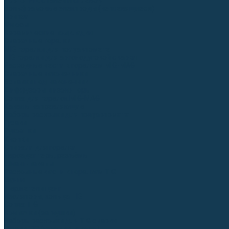
Для СПЕЦ. сталей и сплавов
Вольфрамовые электроды (неплавящиеся)
Припои
Флюсы
Керамические подкладки
Сварочные горелки
MIG горелки для полуавтомата
TIG горелки для аргонодуговой сварки
Расходные части к горелкам MIG-MAG
Сварочные наконечники
Вставки под наконечник
Диффузоры и изоляторы
Сопла для горелок MIG-MAG
Каналы направляющие
Наборы расходки для полуавтомата
Гусаки
Рукоятки
Кнопки
Спирали для горелки
Евроадаптеры, разъёмы
Шланг-пакеты
Расходные части к горелкам TIG
Цанги
Держатели цанг
Изоляторы, кольца TIG
Сопла TIG
Колпачки (заглушки)
Наборы расходки для TIG сварки