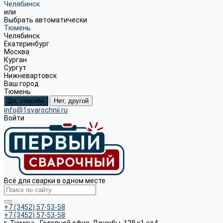
Челябинск
или
Выбрать автоматически
Тюмень
Челябинск
Екатеринбург
Москва
Курган
Сургут
Нижневартовск
Ваш город
Тюмень
Да, спасибо
Нет, другой
info@1svarochnii.ru
Войти
Всё для сварки в одном месте
+7 (3452) 57-53-58
+7 (3452) 57-53-58