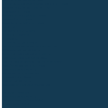
Регуляторы расхода газа
Строительное оборудование и инструмент
Генераторы (электростанции)
Пневмоинструмент
Аккумуляторный инструмент
Сетевой инструмент
Измерительный инструмент
Рулетки
Линейки и угольники
Штангенциркули
Угломеры
Строительные уровни
Расходные материалы и оснастка
Абразивные материалы
Корончатые сверла и штифты
Твёрдосплавные борфрезы
Щетки технические, щетки-крацовки
Резьбонарезной инструмент
Сварочные аппараты
Материалы для сварки
Плазменная резка (CUT)
Средства защиты
Газосварочное оборудование
...
Каталог товаров
Сварочные аппараты
Полуавтоматы (MIG-MAG)
Инверторы (MMA)