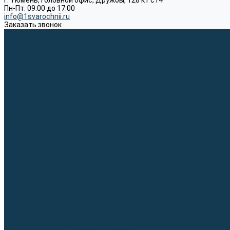
г. Тюмень, Головной офис, Дружбы, 128 к1 ст4
Пн-Пт: 09:00 до 17:00
info@1svarochnii.ru
Заказать звонок
Каталог товаров
Сварочные аппараты
Полуавтоматы (MIG-MAG)
Инверторы (MMA)
Аргонодуговые (TIG)
Выпрямители, реостаты
Точечная (SPOT)
Материалы для сварочных работ
Сварочная проволока
Электроды
Присадочные прутки
Вольфрамовые электроды (неплавящиеся)
Припои
Сварочные горелки
MIG горелки для полуавтомата
TIG горелки для аргонодуговой сварки
Расходные части к горелкам MIG-MAG
Расходные части к горелкам TIG
Запчасти и комплектующие для сварки
Комплектующие ММА
Клеммы заземления
Кабельная продукция (вилки, розетки)
Аксессуары для автоматической сварки
Комплектующие SPOT