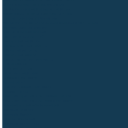
Приспособления для сварочных работ
Блоки жидкостного охлаждения
Тележки для сварочных аппаратов
Механизмы подачи и запчасти к ним
Дистанционное управление
Машинки для заточки вольфрамовых электродов
Автоматизация сварки
Вращатели сварочные
Центраторы для труб
Сварочные каретки
Промышленные роботы
Средства защиты
Сварочные маски
Краги, перчатки, руковицы
Спецодежда
Очки защитные
Палатки сварщика
Плазменная резка (CUT)
Источники (CUT)
Станки плазменной резки
Плазмотроны
Комплектующие для плазмотронов
Комплектующие для лазерной резки
Газосварочное оборудование
Газовые горелки
Газовые резаки
Лампы паяльные
Газовые редукторы