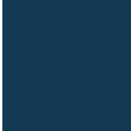
Регуляторы расхода газа
Строительное оборудование и инструмент
Генераторы (электростанции)
Пневмоинструмент
Аккумуляторный инструмент
Сетевой инструмент
Измерительный инструмент
Рулетки
Линейки и угольники
Штангенциркули
Угломеры
Строительные уровни
Расходные материалы и оснастка
Абразивные материалы
Корончатые сверла и штифты
Твёрдосплавные борфрезы
Щетки технические, щетки-крацовки
Резьбонарезной инструмент
Сварочные аппараты
Материалы для сварки
Плазменная резка (CUT)
Средства защиты
Газосварочное оборудование
...
Каталог товаров
Сварочные аппараты
Полуавтоматы (MIG-MAG)
Инверторы (MMA)