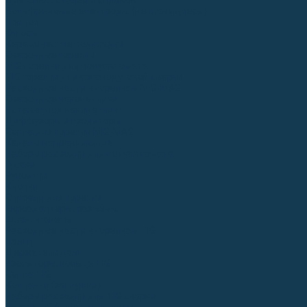
Для СПЕЦ. сталей и сплавов
Вольфрамовые электроды (неплавящиеся)
Припои
Флюсы
Керамические подкладки
Сварочные горелки
MIG горелки для полуавтомата
TIG горелки для аргонодуговой сварки
Расходные части к горелкам MIG-MAG
Сварочные наконечники
Вставки под наконечник
Диффузоры и изоляторы
Сопла для горелок MIG-MAG
Каналы направляющие
Наборы расходки для полуавтомата
Гусаки
Рукоятки
Кнопки
Спирали для горелки
Евроадаптеры, разъёмы
Шланг-пакеты
Расходные части к горелкам TIG
Цанги
Держатели цанг
Изоляторы, кольца TIG
Сопла TIG
Колпачки (заглушки)
Наборы расходки для TIG сварки