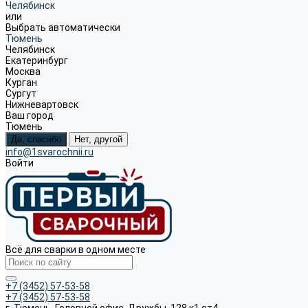
Челябинск
или
Выбрать автоматически
Тюмень
Челябинск
Екатеринбург
Москва
Курган
Сургут
Нижневартовск
Ваш город
Тюмень
Да, спасибо
Нет, другой
info@1svarochnii.ru
Войти
Всё для сварки в одном месте
+7 (3452) 57-53-58
+7 (3452) 57-53-58