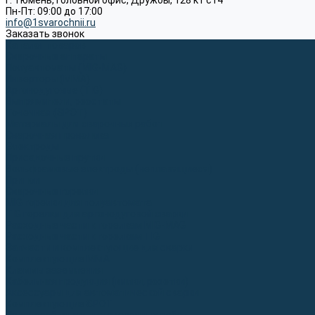
г. Тюмень, Головной офис, Дружбы, 128 к1 ст4
Пн-Пт: 09:00 до 17:00
info@1svarochnii.ru
Заказать звонок
Каталог товаров
Сварочные аппараты
Полуавтоматы (MIG-MAG)
Инверторы (MMA)
Аргонодуговые (TIG)
Выпрямители, реостаты
Точечная (SPOT)
Материалы для сварочных работ
Сварочная проволока
Электроды
Присадочные прутки
Вольфрамовые электроды (неплавящиеся)
Припои
Сварочные горелки
MIG горелки для полуавтомата
TIG горелки для аргонодуговой сварки
Расходные части к горелкам MIG-MAG
Расходные части к горелкам TIG
Запчасти и комплектующие для сварки
Комплектующие ММА
Клеммы заземления
Кабельная продукция (вилки, розетки)
Аксессуары для автоматической сварки
Комплектующие SPOT