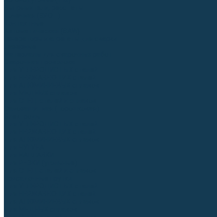
Аргонодуговые (TIG)
Выпрямители, реостаты
Точечная (SPOT)
Контактные
Автоматическая (SAW)
Генераторы и агрегаты для сварки
Лазерные
Материалы для сварочных работ
Сварочная проволока
Для УГЛЕРОДИСТЫХ сталей
Для НЕРЖАВЕЮЩИХ сталей
Для АЛЮМИНИЕВЫХ сплавов
Для МЕДНЫХ сплавов
Для СПЕЦ. сталей и сплавов
Самозащитная (порошковая)
Электроды
Для УГЛЕРОДИСТЫХ сталей
Для НЕРЖАВЕЮЩИХ сталей
Для АЛЮМИНИЕВЫХ сплавов
Для ЧУГУНА
Для НАПЛАВКИ
Для РЕЗКИ (угольные)
Для СПЕЦ. сталей и сплавов
Присадочные прутки
Для УГЛЕРОДИСТЫХ сталей
Для НЕРЖАВЕЮЩИХ сталей
Для АЛЮМИНИЕВЫХ сплавов
Для МЕДНЫХ сплавов