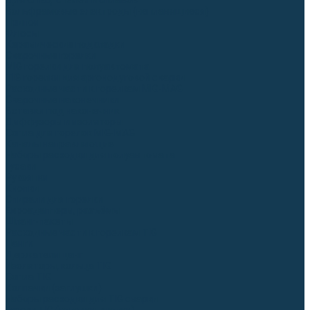
Для СПЕЦ. сталей и сплавов
Вольфрамовые электроды (неплавящиеся)
Припои
Флюсы
Керамические подкладки
Сварочные горелки
MIG горелки для полуавтомата
TIG горелки для аргонодуговой сварки
Расходные части к горелкам MIG-MAG
Сварочные наконечники
Вставки под наконечник
Диффузоры и изоляторы
Сопла для горелок MIG-MAG
Каналы направляющие
Наборы расходки для полуавтомата
Гусаки
Рукоятки
Кнопки
Спирали для горелки
Евроадаптеры, разъёмы
Шланг-пакеты
Расходные части к горелкам TIG
Цанги
Держатели цанг
Изоляторы, кольца TIG
Сопла TIG
Колпачки (заглушки)
Наборы расходки для TIG сварки