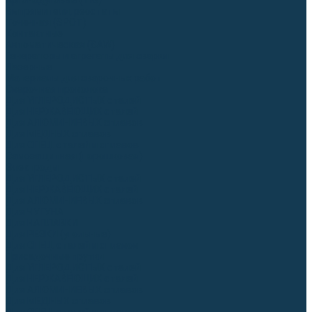
Аргонодуговые (TIG)
Выпрямители, реостаты
Точечная (SPOT)
Контактные
Автоматическая (SAW)
Генераторы и агрегаты для сварки
Лазерные
Материалы для сварочных работ
Сварочная проволока
Для УГЛЕРОДИСТЫХ сталей
Для НЕРЖАВЕЮЩИХ сталей
Для АЛЮМИНИЕВЫХ сплавов
Для МЕДНЫХ сплавов
Для СПЕЦ. сталей и сплавов
Самозащитная (порошковая)
Электроды
Для УГЛЕРОДИСТЫХ сталей
Для НЕРЖАВЕЮЩИХ сталей
Для АЛЮМИНИЕВЫХ сплавов
Для ЧУГУНА
Для НАПЛАВКИ
Для РЕЗКИ (угольные)
Для СПЕЦ. сталей и сплавов
Присадочные прутки
Для УГЛЕРОДИСТЫХ сталей
Для НЕРЖАВЕЮЩИХ сталей
Для АЛЮМИНИЕВЫХ сплавов
Для МЕДНЫХ сплавов