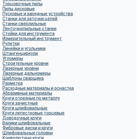
Торцовочные пилы
Пилы дисковые
Пусковые и зарядные устройства
Станки для заточки цепей
Станки сверлильные
Ленточнопильные станки
Стойки для инструмента
Измерительный инструмент
Рулетки
Линейки и угольники
Штангенциркули
Угломеры
Строительные уровни
Лазерные уровни
Лазерные дальномеры
Шаблоны сварщика
Разметка
Расходные материалы и оснастка
Абразивные материалы
Круги отрезные по металлу
Круги зачистные
Круги шлифовальные
Круги лепестковые торцевые
Доводочные круги
Валики шлифовальные
Фибровые диски и круги
Шлифовальные головки
Конволютные круги