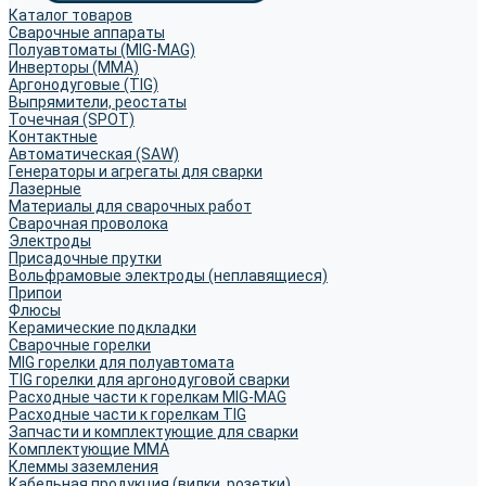
Каталог товаров
Сварочные аппараты
Полуавтоматы (MIG-MAG)
Инверторы (MMA)
Аргонодуговые (TIG)
Выпрямители, реостаты
Точечная (SPOT)
Контактные
Автоматическая (SAW)
Генераторы и агрегаты для сварки
Лазерные
Материалы для сварочных работ
Сварочная проволока
Электроды
Присадочные прутки
Вольфрамовые электроды (неплавящиеся)
Припои
Флюсы
Керамические подкладки
Сварочные горелки
MIG горелки для полуавтомата
TIG горелки для аргонодуговой сварки
Расходные части к горелкам MIG-MAG
Расходные части к горелкам TIG
Запчасти и комплектующие для сварки
Комплектующие ММА
Клеммы заземления
Кабельная продукция (вилки, розетки)