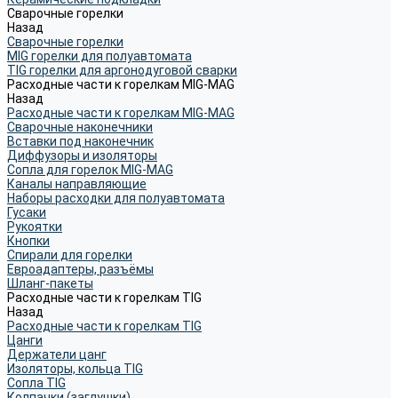
Сварочные горелки
Назад
Сварочные горелки
MIG горелки для полуавтомата
TIG горелки для аргонодуговой сварки
Расходные части к горелкам MIG-MAG
Назад
Расходные части к горелкам MIG-MAG
Сварочные наконечники
Вставки под наконечник
Диффузоры и изоляторы
Сопла для горелок MIG-MAG
Каналы направляющие
Наборы расходки для полуавтомата
Гусаки
Рукоятки
Кнопки
Спирали для горелки
Евроадаптеры, разъёмы
Шланг-пакеты
Расходные части к горелкам TIG
Назад
Расходные части к горелкам TIG
Цанги
Держатели цанг
Изоляторы, кольца TIG
Сопла TIG
Колпачки (заглушки)