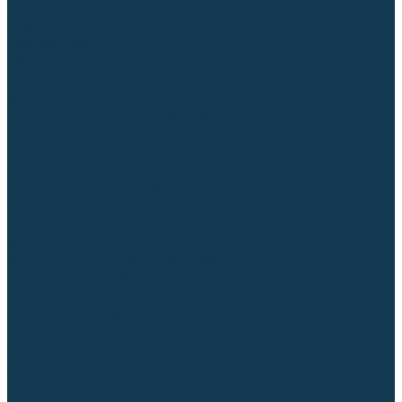
Блоки автоматики для генераторов
Аксессуары для генераторов
Пневмоинструмент
Компрессоры
Безмасляные компрессоры
Масляные ременные компрессоры
Масляные коаксиальные компрессоры
Автомобильные компрессоры
Комплектующие для компрессоров
Пневмошлифмашины
Пневмодрели
Пневмогайковерты
Пневмопистолеты
Наборы пневмоинструмента
Шланги
Аксессуары к пневмоинструменту
Аккумуляторный инструмент
Аккумуляторные УШМ (болгарки)
Аккумуляторные дрели-шуруповерты
Аккумуляторные перфораторы
Аккумуляторные дисковые пилы
Аккумуляторные батареи, зарядные устройства
Сетевой инструмент
УШМ и шлифмашины
Дрели, миксеры, шуруповерты сетевые
Перфораторы
Отбойные молотки
Точильные станки