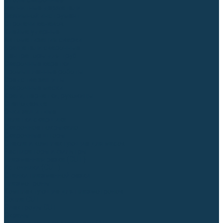
Столы сварочные
Магнитные держатели
Зажимной инструмент
Строгачи канавок
Клейма ударные
Автоматизация сварки
Вращатели сварочные
Центраторы для труб
Сварочные каретки
Промышленные роботы
Средства защиты
Сварочные маски
Краги, перчатки, руковицы
Спецодежда
Очки защитные
Палатки сварщика
Сварочное покрывало
Сварочные шторы
Стекла и комплектующие для масок
Респираторы и фильтры
Плазменная резка (CUT)
Источники (CUT)
Станки плазменной резки
Плазмотроны
Комплектующие для плазмотронов
Сопла CUT
Электроды CUT
Экраны