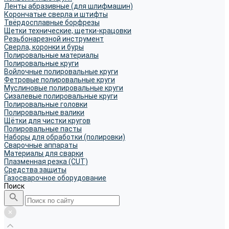
Ленты абразивные (для шлифмашин)
Корончатые сверла и штифты
Твёрдосплавные борфрезы
Щетки технические, щетки-крацовки
Резьбонарезной инструмент
Сверла, коронки и буры
Полировальные материалы
Полировальные круги
Войлочные полировальные круги
Фетровые полировальные круги
Муслиновые полировальные круги
Cизалевые полировальные круги
Полировальные головки
Полировальные валики
Щётки для чистки кругов
Полировальные пасты
Наборы для обработки (полировки)
Сварочные аппараты
Материалы для сварки
Плазменная резка (CUT)
Средства защиты
Газосварочное оборудование
Поиск