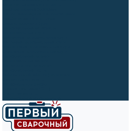
Ленты абразивные (для шлифмашин)
Корончатые сверла и штифты
Твёрдосплавные борфрезы
Щетки технические, щетки-крацовки
Резьбонарезной инструмент
Сверла, коронки и буры
Полировальные материалы
Полировальные круги
Войлочные полировальные круги
Фетровые полировальные круги
Муслиновые полировальные круги
Cизалевые полировальные круги
Полировальные головки
Полировальные валики
Щётки для чистки кругов
Полировальные пасты
Наборы для обработки (полировки)
Сварочные аппараты
Материалы для сварки
Плазменная резка (CUT)
Средства защиты
Газосварочное оборудование