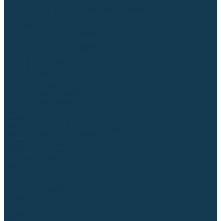
Регуляторы расхода газа
Строительное оборудование и инструмент
Генераторы (электростанции)
Пневмоинструмент
Аккумуляторный инструмент
Сетевой инструмент
Измерительный инструмент
Рулетки
Линейки и угольники
Штангенциркули
Угломеры
Строительные уровни
Расходные материалы и оснастка
Абразивные материалы
Корончатые сверла и штифты
Твёрдосплавные борфрезы
Щетки технические, щетки-крацовки
Резьбонарезной инструмент
Сварочные аппараты
Материалы для сварки
Плазменная резка (CUT)
Средства защиты
Газосварочное оборудование
...
Каталог товаров
Сварочные аппараты
Полуавтоматы (MIG-MAG)
Инверторы (MMA)