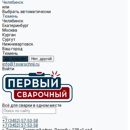
Челябинск
или
Выбрать автоматически
Тюмень
Челябинск
Екатеринбург
Москва
Курган
Сургут
Нижневартовск
Ваш город
Тюмень
Да, спасибо
Нет, другой
info@1svarochnii.ru
Войти
Всё для сварки в одном месте
+7 (3452) 57-53-58
+7 (3452) 57-53-58