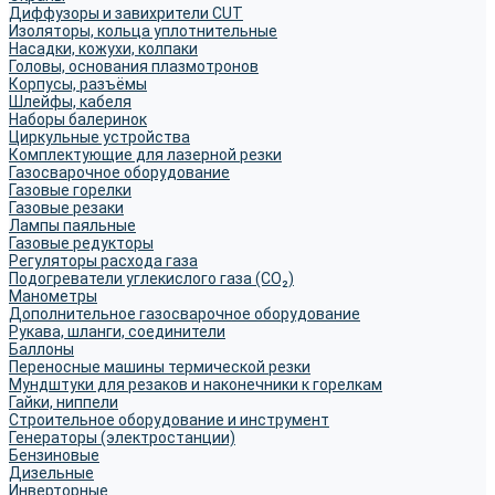
Диффузоры и завихрители CUT
Изоляторы, кольца уплотнительные
Насадки, кожухи, колпаки
Головы, основания плазмотронов
Корпусы, разъёмы
Шлейфы, кабеля
Наборы балеринок
Циркульные устройства
Комплектующие для лазерной резки
Газосварочное оборудование
Газовые горелки
Газовые резаки
Лампы паяльные
Газовые редукторы
Регуляторы расхода газа
Подогреватели углекислого газа (CO₂)
Манометры
Дополнительное газосварочное оборудование
Рукава, шланги, соединители
Баллоны
Переносные машины термической резки
Мундштуки для резаков и наконечники к горелкам
Гайки, ниппели
Строительное оборудование и инструмент
Генераторы (электростанции)
Бензиновые
Дизельные
Инверторные