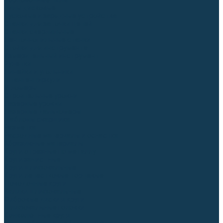
Торцовочные пилы
Пилы дисковые
Пусковые и зарядные устройства
Станки для заточки цепей
Станки сверлильные
Ленточнопильные станки
Стойки для инструмента
Измерительный инструмент
Рулетки
Линейки и угольники
Штангенциркули
Угломеры
Строительные уровни
Лазерные уровни
Лазерные дальномеры
Шаблоны сварщика
Разметка
Расходные материалы и оснастка
Абразивные материалы
Круги отрезные по металлу
Круги зачистные
Круги шлифовальные
Круги лепестковые торцевые
Доводочные круги
Валики шлифовальные
Фибровые диски и круги
Шлифовальные головки
Конволютные круги