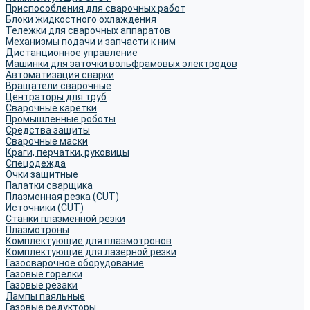
Приспособления для сварочных работ
Блоки жидкостного охлаждения
Тележки для сварочных аппаратов
Механизмы подачи и запчасти к ним
Дистанционное управление
Машинки для заточки вольфрамовых электродов
Автоматизация сварки
Вращатели сварочные
Центраторы для труб
Сварочные каретки
Промышленные роботы
Средства защиты
Сварочные маски
Краги, перчатки, руковицы
Спецодежда
Очки защитные
Палатки сварщика
Плазменная резка (CUT)
Источники (CUT)
Станки плазменной резки
Плазмотроны
Комплектующие для плазмотронов
Комплектующие для лазерной резки
Газосварочное оборудование
Газовые горелки
Газовые резаки
Лампы паяльные
Газовые редукторы