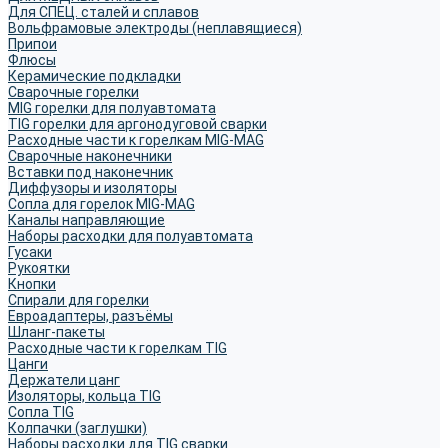
Для СПЕЦ. сталей и сплавов
Вольфрамовые электроды (неплавящиеся)
Припои
Флюсы
Керамические подкладки
Сварочные горелки
MIG горелки для полуавтомата
TIG горелки для аргонодуговой сварки
Расходные части к горелкам MIG-MAG
Сварочные наконечники
Вставки под наконечник
Диффузоры и изоляторы
Сопла для горелок MIG-MAG
Каналы направляющие
Наборы расходки для полуавтомата
Гусаки
Рукоятки
Кнопки
Спирали для горелки
Евроадаптеры, разъёмы
Шланг-пакеты
Расходные части к горелкам TIG
Цанги
Держатели цанг
Изоляторы, кольца TIG
Сопла TIG
Колпачки (заглушки)
Наборы расходки для TIG сварки