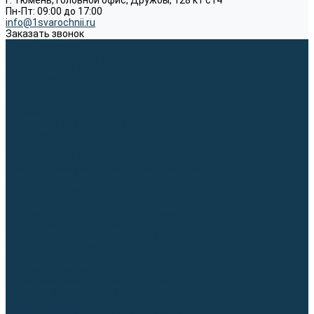
г. Тюмень, Головной офис, Дружбы, 128 к1 ст4
Пн-Пт: 09:00 до 17:00
info@1svarochnii.ru
Заказать звонок
Каталог товаров
Сварочные аппараты
Полуавтоматы (MIG-MAG)
Инверторы (MMA)
Аргонодуговые (TIG)
Выпрямители, реостаты
Точечная (SPOT)
Материалы для сварочных работ
Сварочная проволока
Электроды
Присадочные прутки
Вольфрамовые электроды (неплавящиеся)
Припои
Сварочные горелки
MIG горелки для полуавтомата
TIG горелки для аргонодуговой сварки
Расходные части к горелкам MIG-MAG
Расходные части к горелкам TIG
Запчасти и комплектующие для сварки
Комплектующие ММА
Клеммы заземления
Кабельная продукция (вилки, розетки)
Аксессуары для автоматической сварки
Комплектующие SPOT