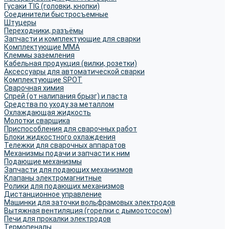
Гусаки TIG (головки, кнопки)
Соединители быстросъемные
Штуцеры
Переходники, разъёмы
Запчасти и комплектующие для сварки
Комплектующие ММА
Клеммы заземления
Кабельная продукция (вилки, розетки)
Аксессуары для автоматической сварки
Комплектующие SPOT
Сварочная химия
Спрей (от налипания брызг) и паста
Средства по уходу за металлом
Охлаждающая жидкость
Молотки сварщика
Приспособления для сварочных работ
Блоки жидкостного охлаждения
Тележки для сварочных аппаратов
Механизмы подачи и запчасти к ним
Подающие механизмы
Запчасти для подающих механизмов
Клапаны электромагнитные
Ролики для подающих механизмов
Дистанционное управление
Машинки для заточки вольфрамовых электродов
Вытяжная вентиляция (горелки с дымоотсосом)
Печи для прокалки электродов
Термопеналы