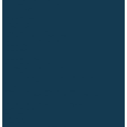
Диффузоры и завихрители CUT
Изоляторы, кольца уплотнительные
Насадки, кожухи, колпаки
Головы, основания плазмотронов
Корпусы, разъёмы
Шлейфы, кабеля
Наборы балеринок
Циркульные устройства
Комплектующие для лазерной резки
Газосварочное оборудование
Газовые горелки
Газовые резаки
Лампы паяльные
Газовые редукторы
Регуляторы расхода газа
Подогреватели углекислого газа (CO₂)
Манометры
Дополнительное газосварочное оборудование
Рукава, шланги, соединители
Баллоны
Переносные машины термической резки
Мундштуки для резаков и наконечники к горелкам
Гайки, ниппели
Строительное оборудование и инструмент
Генераторы (электростанции)
Бензиновые
Дизельные
Инверторные