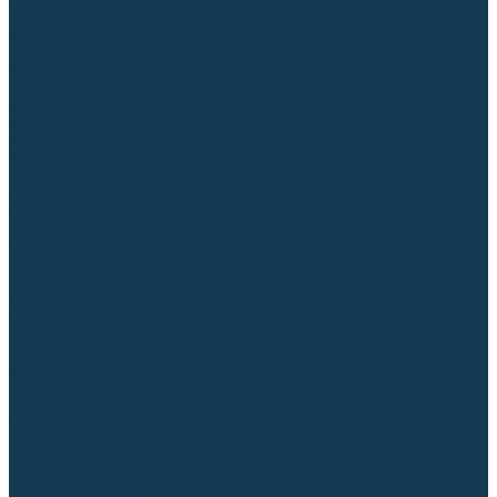
Гусаки TIG (головки, кнопки)
Соединители быстросъемные
Штуцеры
Переходники, разъёмы
Запчасти и комплектующие для сварки
Комплектующие ММА
Клеммы заземления
Кабельная продукция (вилки, розетки)
Аксессуары для автоматической сварки
Комплектующие SPOT
Сварочная химия
Спрей (от налипания брызг) и паста
Средства по уходу за металлом
Охлаждающая жидкость
Молотки сварщика
Приспособления для сварочных работ
Блоки жидкостного охлаждения
Тележки для сварочных аппаратов
Механизмы подачи и запчасти к ним
Подающие механизмы
Запчасти для подающих механизмов
Клапаны электромагнитные
Ролики для подающих механизмов
Дистанционное управление
Машинки для заточки вольфрамовых электродов
Вытяжная вентиляция (горелки с дымоотсосом)
Печи для прокалки электродов
Термопеналы