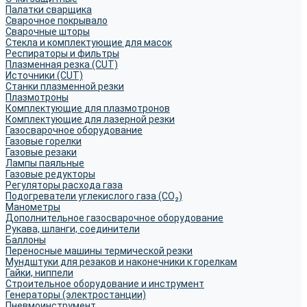
Палатки сварщика
Сварочное покрывало
Сварочные шторы
Стекла и комплектующие для масок
Респираторы и фильтры
Плазменная резка (CUT)
Источники (CUT)
Станки плазменной резки
Плазмотроны
Комплектующие для плазмотронов
Комплектующие для лазерной резки
Газосварочное оборудование
Газовые горелки
Газовые резаки
Лампы паяльные
Газовые редукторы
Регуляторы расхода газа
Подогреватели углекислого газа (CO₂)
Манометры
Дополнительное газосварочное оборудование
Рукава, шланги, соединители
Баллоны
Переносные машины термической резки
Мундштуки для резаков и наконечники к горелкам
Гайки, ниппели
Строительное оборудование и инструмент
Генераторы (электростанции)
Пневмоинструмент