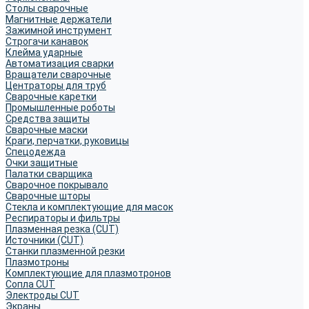
Столы сварочные
Магнитные держатели
Зажимной инструмент
Строгачи канавок
Клейма ударные
Автоматизация сварки
Вращатели сварочные
Центраторы для труб
Сварочные каретки
Промышленные роботы
Средства защиты
Сварочные маски
Краги, перчатки, руковицы
Спецодежда
Очки защитные
Палатки сварщика
Сварочное покрывало
Сварочные шторы
Стекла и комплектующие для масок
Респираторы и фильтры
Плазменная резка (CUT)
Источники (CUT)
Станки плазменной резки
Плазмотроны
Комплектующие для плазмотронов
Сопла CUT
Электроды CUT
Экраны