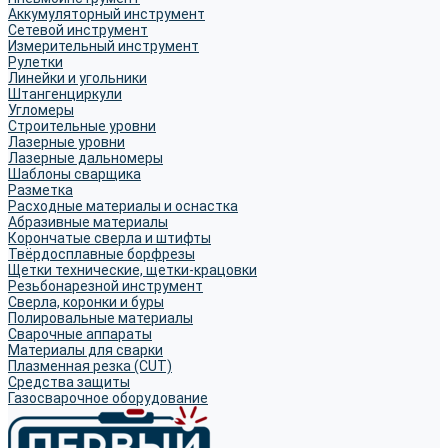
Аккумуляторный инструмент
Сетевой инструмент
Измерительный инструмент
Рулетки
Линейки и угольники
Штангенциркули
Угломеры
Строительные уровни
Лазерные уровни
Лазерные дальномеры
Шаблоны сварщика
Разметка
Расходные материалы и оснастка
Абразивные материалы
Корончатые сверла и штифты
Твёрдосплавные борфрезы
Щетки технические, щетки-крацовки
Резьбонарезной инструмент
Сверла, коронки и буры
Полировальные материалы
Сварочные аппараты
Материалы для сварки
Плазменная резка (CUT)
Средства защиты
Газосварочное оборудование