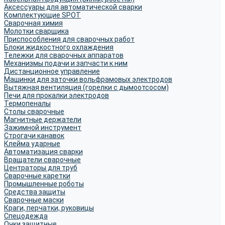
Аксессуары для автоматической сварки
Комплектующие SPOT
Сварочная химия
Молотки сварщика
Приспособления для сварочных работ
Блоки жидкостного охлаждения
Тележки для сварочных аппаратов
Механизмы подачи и запчасти к ним
Дистанционное управление
Машинки для заточки вольфрамовых электродов
Вытяжная вентиляция (горелки с дымоотсосом)
Печи для прокалки электродов
Термопеналы
Столы сварочные
Магнитные держатели
Зажимной инструмент
Строгачи канавок
Клейма ударные
Автоматизация сварки
Вращатели сварочные
Центраторы для труб
Сварочные каретки
Промышленные роботы
Средства защиты
Сварочные маски
Краги, перчатки, руковицы
Спецодежда
Очки защитные