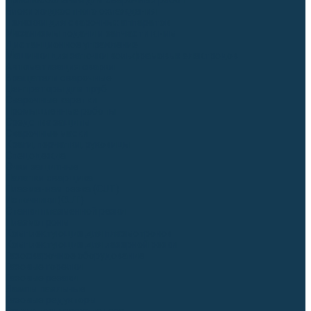
Приспособления для сварочных работ
Блоки жидкостного охлаждения
Тележки для сварочных аппаратов
Механизмы подачи и запчасти к ним
Дистанционное управление
Машинки для заточки вольфрамовых электродов
Автоматизация сварки
Вращатели сварочные
Центраторы для труб
Сварочные каретки
Промышленные роботы
Средства защиты
Сварочные маски
Краги, перчатки, руковицы
Спецодежда
Очки защитные
Палатки сварщика
Плазменная резка (CUT)
Источники (CUT)
Станки плазменной резки
Плазмотроны
Комплектующие для плазмотронов
Комплектующие для лазерной резки
Газосварочное оборудование
Газовые горелки
Газовые резаки
Лампы паяльные
Газовые редукторы