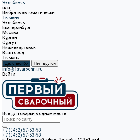
Челябинск
или
Выбрать автоматически
Тюмень
Челябинск
Екатеринбург
Москва
Курган
Сургут
Нижневартовск
Ваш город
Тюмень
Да, спасибо
Нет, другой
info@1svarochnii.ru
Войти
Всё для сварки в одном месте
+7 (3452) 57-53-58
+7 (3452) 57-53-58