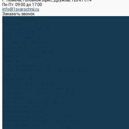
г. Тюмень, Головной офис, Дружбы, 128 к1 ст4
Пн-Пт: 09:00 до 17:00
info@1svarochnii.ru
Заказать звонок
Каталог товаров
Сварочные аппараты
Полуавтоматы (MIG-MAG)
Инверторы (MMA)
Аргонодуговые (TIG)
Выпрямители, реостаты
Точечная (SPOT)
Материалы для сварочных работ
Сварочная проволока
Электроды
Присадочные прутки
Вольфрамовые электроды (неплавящиеся)
Припои
Сварочные горелки
MIG горелки для полуавтомата
TIG горелки для аргонодуговой сварки
Расходные части к горелкам MIG-MAG
Расходные части к горелкам TIG
Запчасти и комплектующие для сварки
Комплектующие ММА
Клеммы заземления
Кабельная продукция (вилки, розетки)
Аксессуары для автоматической сварки
Комплектующие SPOT