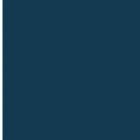
Для СПЕЦ. сталей и сплавов
Вольфрамовые электроды (неплавящиеся)
Припои
Флюсы
Керамические подкладки
Сварочные горелки
MIG горелки для полуавтомата
TIG горелки для аргонодуговой сварки
Расходные части к горелкам MIG-MAG
Сварочные наконечники
Вставки под наконечник
Диффузоры и изоляторы
Сопла для горелок MIG-MAG
Каналы направляющие
Наборы расходки для полуавтомата
Гусаки
Рукоятки
Кнопки
Спирали для горелки
Евроадаптеры, разъёмы
Шланг-пакеты
Расходные части к горелкам TIG
Цанги
Держатели цанг
Изоляторы, кольца TIG
Сопла TIG
Колпачки (заглушки)
Наборы расходки для TIG сварки