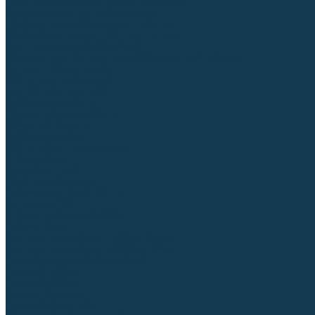
Приспособления для сварочных работ
Блоки жидкостного охлаждения
Тележки для сварочных аппаратов
Механизмы подачи и запчасти к ним
Дистанционное управление
Машинки для заточки вольфрамовых электродов
Автоматизация сварки
Вращатели сварочные
Центраторы для труб
Сварочные каретки
Промышленные роботы
Средства защиты
Сварочные маски
Краги, перчатки, руковицы
Спецодежда
Очки защитные
Палатки сварщика
Плазменная резка (CUT)
Источники (CUT)
Станки плазменной резки
Плазмотроны
Комплектующие для плазмотронов
Комплектующие для лазерной резки
Газосварочное оборудование
Газовые горелки
Газовые резаки
Лампы паяльные
Газовые редукторы