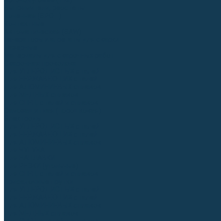
Аргонодуговые (TIG)
Выпрямители, реостаты
Точечная (SPOT)
Контактные
Автоматическая (SAW)
Генераторы и агрегаты для сварки
Лазерные
Материалы для сварочных работ
Сварочная проволока
Для УГЛЕРОДИСТЫХ сталей
Для НЕРЖАВЕЮЩИХ сталей
Для АЛЮМИНИЕВЫХ сплавов
Для МЕДНЫХ сплавов
Для СПЕЦ. сталей и сплавов
Самозащитная (порошковая)
Электроды
Для УГЛЕРОДИСТЫХ сталей
Для НЕРЖАВЕЮЩИХ сталей
Для АЛЮМИНИЕВЫХ сплавов
Для ЧУГУНА
Для НАПЛАВКИ
Для РЕЗКИ (угольные)
Для СПЕЦ. сталей и сплавов
Присадочные прутки
Для УГЛЕРОДИСТЫХ сталей
Для НЕРЖАВЕЮЩИХ сталей
Для АЛЮМИНИЕВЫХ сплавов
Для МЕДНЫХ сплавов