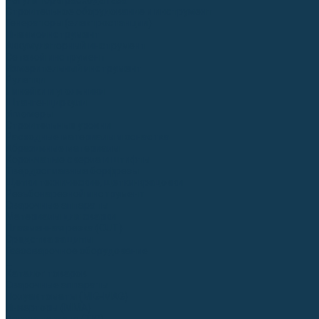
Регуляторы расхода газа
Строительное оборудование и инструмент
Генераторы (электростанции)
Пневмоинструмент
Аккумуляторный инструмент
Сетевой инструмент
Измерительный инструмент
Рулетки
Линейки и угольники
Штангенциркули
Угломеры
Строительные уровни
Расходные материалы и оснастка
Абразивные материалы
Корончатые сверла и штифты
Твёрдосплавные борфрезы
Щетки технические, щетки-крацовки
Резьбонарезной инструмент
Сварочные аппараты
Материалы для сварки
Плазменная резка (CUT)
Средства защиты
Газосварочное оборудование
...
Каталог товаров
Сварочные аппараты
Полуавтоматы (MIG-MAG)
Инверторы (MMA)