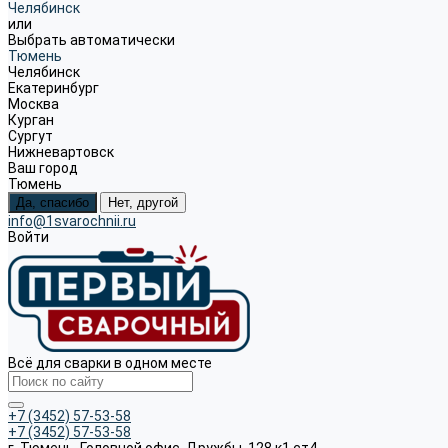
Челябинск
или
Выбрать автоматически
Тюмень
Челябинск
Екатеринбург
Москва
Курган
Сургут
Нижневартовск
Ваш город
Тюмень
Да, спасибо
Нет, другой
info@1svarochnii.ru
Войти
Всё для сварки в одном месте
+7 (3452) 57-53-58
+7 (3452) 57-53-58