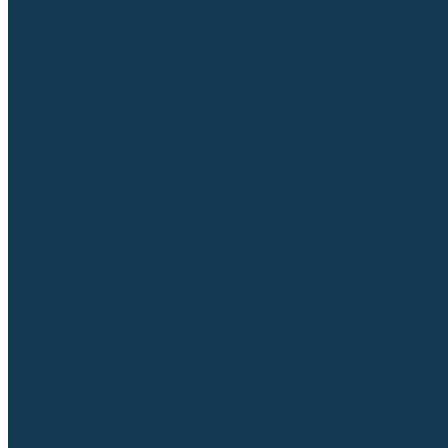
Для СПЕЦ. сталей и сплавов
Вольфрамовые электроды (неплавящиеся)
Припои
Флюсы
Керамические подкладки
Сварочные горелки
MIG горелки для полуавтомата
TIG горелки для аргонодуговой сварки
Расходные части к горелкам MIG-MAG
Сварочные наконечники
Вставки под наконечник
Диффузоры и изоляторы
Сопла для горелок MIG-MAG
Каналы направляющие
Наборы расходки для полуавтомата
Гусаки
Рукоятки
Кнопки
Спирали для горелки
Евроадаптеры, разъёмы
Шланг-пакеты
Расходные части к горелкам TIG
Цанги
Держатели цанг
Изоляторы, кольца TIG
Сопла TIG
Колпачки (заглушки)
Наборы расходки для TIG сварки