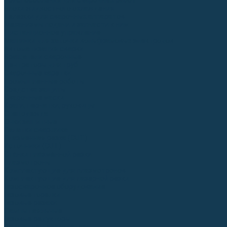
Приспособления для сварочных работ
Блоки жидкостного охлаждения
Тележки для сварочных аппаратов
Механизмы подачи и запчасти к ним
Дистанционное управление
Машинки для заточки вольфрамовых электродов
Автоматизация сварки
Вращатели сварочные
Центраторы для труб
Сварочные каретки
Промышленные роботы
Средства защиты
Сварочные маски
Краги, перчатки, руковицы
Спецодежда
Очки защитные
Палатки сварщика
Плазменная резка (CUT)
Источники (CUT)
Станки плазменной резки
Плазмотроны
Комплектующие для плазмотронов
Комплектующие для лазерной резки
Газосварочное оборудование
Газовые горелки
Газовые резаки
Лампы паяльные
Газовые редукторы