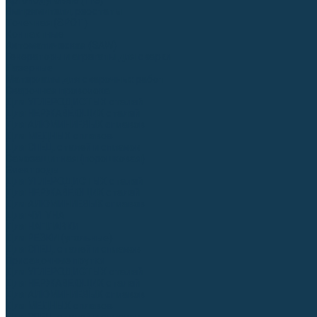
Аргонодуговые (TIG)
Выпрямители, реостаты
Точечная (SPOT)
Контактные
Автоматическая (SAW)
Генераторы и агрегаты для сварки
Лазерные
Материалы для сварочных работ
Сварочная проволока
Для УГЛЕРОДИСТЫХ сталей
Для НЕРЖАВЕЮЩИХ сталей
Для АЛЮМИНИЕВЫХ сплавов
Для МЕДНЫХ сплавов
Для СПЕЦ. сталей и сплавов
Самозащитная (порошковая)
Электроды
Для УГЛЕРОДИСТЫХ сталей
Для НЕРЖАВЕЮЩИХ сталей
Для АЛЮМИНИЕВЫХ сплавов
Для ЧУГУНА
Для НАПЛАВКИ
Для РЕЗКИ (угольные)
Для СПЕЦ. сталей и сплавов
Присадочные прутки
Для УГЛЕРОДИСТЫХ сталей
Для НЕРЖАВЕЮЩИХ сталей
Для АЛЮМИНИЕВЫХ сплавов
Для МЕДНЫХ сплавов