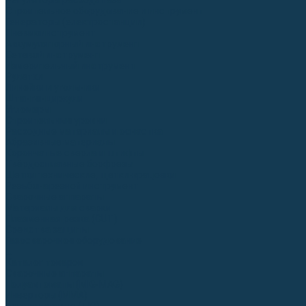
Регуляторы расхода газа
Строительное оборудование и инструмент
Генераторы (электростанции)
Пневмоинструмент
Аккумуляторный инструмент
Сетевой инструмент
Измерительный инструмент
Рулетки
Линейки и угольники
Штангенциркули
Угломеры
Строительные уровни
Расходные материалы и оснастка
Абразивные материалы
Корончатые сверла и штифты
Твёрдосплавные борфрезы
Щетки технические, щетки-крацовки
Резьбонарезной инструмент
Сварочные аппараты
Материалы для сварки
Плазменная резка (CUT)
Средства защиты
Газосварочное оборудование
...
Каталог товаров
Сварочные аппараты
Полуавтоматы (MIG-MAG)
Инверторы (MMA)