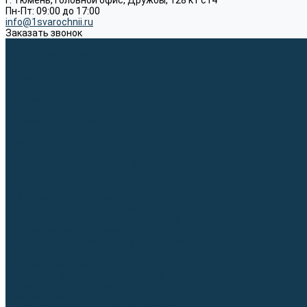
г. Тюмень, Головной офис, Дружбы, 128 к1 ст4
Пн-Пт: 09:00 до 17:00
info@1svarochnii.ru
Заказать звонок
Каталог товаров
Сварочные аппараты
Полуавтоматы (MIG-MAG)
Инверторы (MMA)
Аргонодуговые (TIG)
Выпрямители, реостаты
Точечная (SPOT)
Материалы для сварочных работ
Сварочная проволока
Электроды
Присадочные прутки
Вольфрамовые электроды (неплавящиеся)
Припои
Сварочные горелки
MIG горелки для полуавтомата
TIG горелки для аргонодуговой сварки
Расходные части к горелкам MIG-MAG
Расходные части к горелкам TIG
Запчасти и комплектующие для сварки
Комплектующие ММА
Клеммы заземления
Кабельная продукция (вилки, розетки)
Аксессуары для автоматической сварки
Комплектующие SPOT