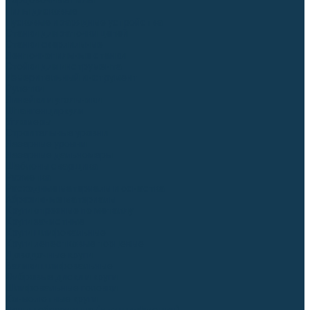
Торцовочные пилы
Пилы дисковые
Пусковые и зарядные устройства
Станки для заточки цепей
Станки сверлильные
Ленточнопильные станки
Стойки для инструмента
Измерительный инструмент
Рулетки
Линейки и угольники
Штангенциркули
Угломеры
Строительные уровни
Лазерные уровни
Лазерные дальномеры
Шаблоны сварщика
Разметка
Расходные материалы и оснастка
Абразивные материалы
Круги отрезные по металлу
Круги зачистные
Круги шлифовальные
Круги лепестковые торцевые
Доводочные круги
Валики шлифовальные
Фибровые диски и круги
Шлифовальные головки
Конволютные круги