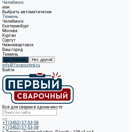
Челябинск
или
Выбрать автоматически
Тюмень
Челябинск
Екатеринбург
Москва
Курган
Сургут
Нижневартовск
Ваш город
Тюмень
Да, спасибо
Нет, другой
info@1svarochnii.ru
Войти
Всё для сварки в одном месте
+7 (3452) 57-53-58
+7 (3452) 57-53-58