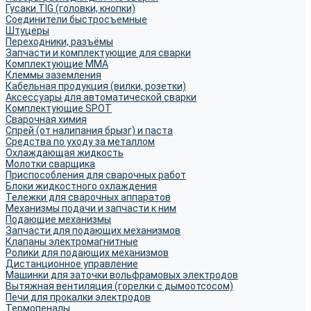
Гусаки TIG (головки, кнопки)
Соединители быстросъемные
Штуцеры
Переходники, разъёмы
Запчасти и комплектующие для сварки
Комплектующие ММА
Клеммы заземления
Кабельная продукция (вилки, розетки)
Аксессуары для автоматической сварки
Комплектующие SPOT
Сварочная химия
Спрей (от налипания брызг) и паста
Средства по уходу за металлом
Охлаждающая жидкость
Молотки сварщика
Приспособления для сварочных работ
Блоки жидкостного охлаждения
Тележки для сварочных аппаратов
Механизмы подачи и запчасти к ним
Подающие механизмы
Запчасти для подающих механизмов
Клапаны электромагнитные
Ролики для подающих механизмов
Дистанционное управление
Машинки для заточки вольфрамовых электродов
Вытяжная вентиляция (горелки с дымоотсосом)
Печи для прокалки электродов
Термопеналы