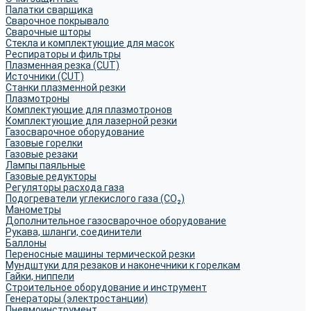
Палатки сварщика
Сварочное покрывало
Сварочные шторы
Стекла и комплектующие для масок
Респираторы и фильтры
Плазменная резка (CUT)
Источники (CUT)
Станки плазменной резки
Плазмотроны
Комплектующие для плазмотронов
Комплектующие для лазерной резки
Газосварочное оборудование
Газовые горелки
Газовые резаки
Лампы паяльные
Газовые редукторы
Регуляторы расхода газа
Подогреватели углекислого газа (CO₂)
Манометры
Дополнительное газосварочное оборудование
Рукава, шланги, соединители
Баллоны
Переносные машины термической резки
Мундштуки для резаков и наконечники к горелкам
Гайки, ниппели
Строительное оборудование и инструмент
Генераторы (электростанции)
Пневмоинструмент