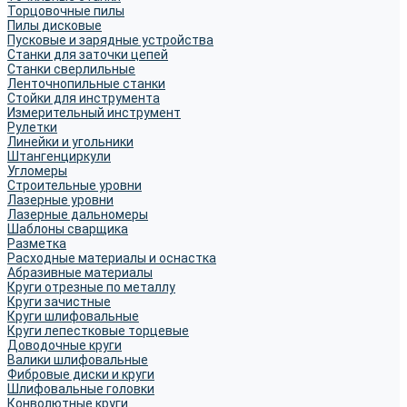
Торцовочные пилы
Пилы дисковые
Пусковые и зарядные устройства
Станки для заточки цепей
Станки сверлильные
Ленточнопильные станки
Стойки для инструмента
Измерительный инструмент
Рулетки
Линейки и угольники
Штангенциркули
Угломеры
Строительные уровни
Лазерные уровни
Лазерные дальномеры
Шаблоны сварщика
Разметка
Расходные материалы и оснастка
Абразивные материалы
Круги отрезные по металлу
Круги зачистные
Круги шлифовальные
Круги лепестковые торцевые
Доводочные круги
Валики шлифовальные
Фибровые диски и круги
Шлифовальные головки
Конволютные круги