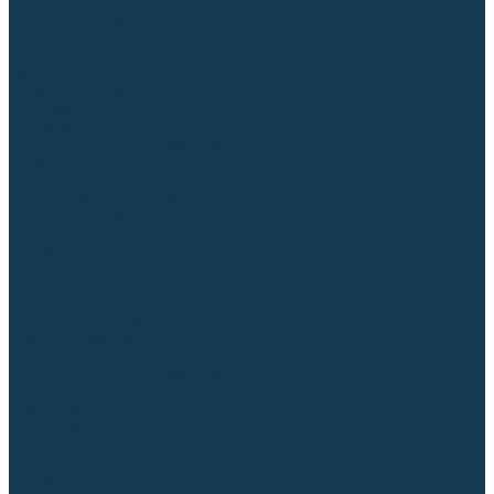
Для СПЕЦ. сталей и сплавов
Вольфрамовые электроды (неплавящиеся)
Припои
Флюсы
Керамические подкладки
Сварочные горелки
MIG горелки для полуавтомата
TIG горелки для аргонодуговой сварки
Расходные части к горелкам MIG-MAG
Сварочные наконечники
Вставки под наконечник
Диффузоры и изоляторы
Сопла для горелок MIG-MAG
Каналы направляющие
Наборы расходки для полуавтомата
Гусаки
Рукоятки
Кнопки
Спирали для горелки
Евроадаптеры, разъёмы
Шланг-пакеты
Расходные части к горелкам TIG
Цанги
Держатели цанг
Изоляторы, кольца TIG
Сопла TIG
Колпачки (заглушки)
Наборы расходки для TIG сварки