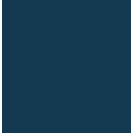
Блоки автоматики для генераторов
Аксессуары для генераторов
Пневмоинструмент
Компрессоры
Безмасляные компрессоры
Масляные ременные компрессоры
Масляные коаксиальные компрессоры
Автомобильные компрессоры
Комплектующие для компрессоров
Пневмошлифмашины
Пневмодрели
Пневмогайковерты
Пневмопистолеты
Наборы пневмоинструмента
Шланги
Аксессуары к пневмоинструменту
Аккумуляторный инструмент
Аккумуляторные УШМ (болгарки)
Аккумуляторные дрели-шуруповерты
Аккумуляторные перфораторы
Аккумуляторные дисковые пилы
Аккумуляторные батареи, зарядные устройства
Сетевой инструмент
УШМ и шлифмашины
Дрели, миксеры, шуруповерты сетевые
Перфораторы
Отбойные молотки
Точильные станки