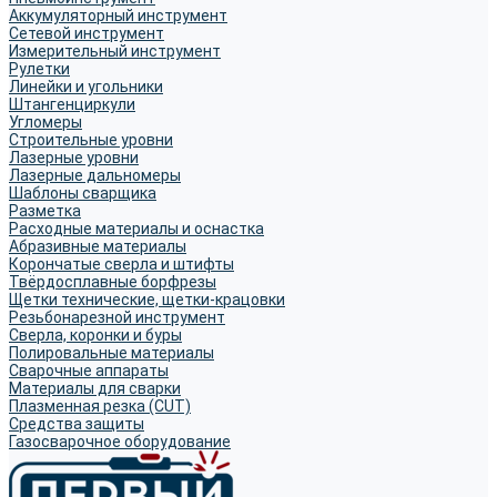
Аккумуляторный инструмент
Сетевой инструмент
Измерительный инструмент
Рулетки
Линейки и угольники
Штангенциркули
Угломеры
Строительные уровни
Лазерные уровни
Лазерные дальномеры
Шаблоны сварщика
Разметка
Расходные материалы и оснастка
Абразивные материалы
Корончатые сверла и штифты
Твёрдосплавные борфрезы
Щетки технические, щетки-крацовки
Резьбонарезной инструмент
Сверла, коронки и буры
Полировальные материалы
Сварочные аппараты
Материалы для сварки
Плазменная резка (CUT)
Средства защиты
Газосварочное оборудование