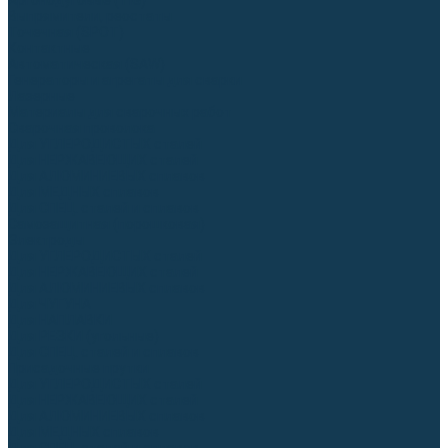
Аргонодуговые (TIG)
Выпрямители, реостаты
Точечная (SPOT)
Контактные
Автоматическая (SAW)
Генераторы и агрегаты для сварки
Лазерные
Материалы для сварочных работ
Сварочная проволока
Для УГЛЕРОДИСТЫХ сталей
Для НЕРЖАВЕЮЩИХ сталей
Для АЛЮМИНИЕВЫХ сплавов
Для МЕДНЫХ сплавов
Для СПЕЦ. сталей и сплавов
Самозащитная (порошковая)
Электроды
Для УГЛЕРОДИСТЫХ сталей
Для НЕРЖАВЕЮЩИХ сталей
Для АЛЮМИНИЕВЫХ сплавов
Для ЧУГУНА
Для НАПЛАВКИ
Для РЕЗКИ (угольные)
Для СПЕЦ. сталей и сплавов
Присадочные прутки
Для УГЛЕРОДИСТЫХ сталей
Для НЕРЖАВЕЮЩИХ сталей
Для АЛЮМИНИЕВЫХ сплавов
Для МЕДНЫХ сплавов