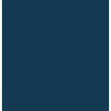
Диффузоры и завихрители CUT
Изоляторы, кольца уплотнительные
Насадки, кожухи, колпаки
Головы, основания плазмотронов
Корпусы, разъёмы
Шлейфы, кабеля
Наборы балеринок
Циркульные устройства
Комплектующие для лазерной резки
Газосварочное оборудование
Газовые горелки
Газовые резаки
Лампы паяльные
Газовые редукторы
Регуляторы расхода газа
Подогреватели углекислого газа (CO₂)
Манометры
Дополнительное газосварочное оборудование
Рукава, шланги, соединители
Баллоны
Переносные машины термической резки
Мундштуки для резаков и наконечники к горелкам
Гайки, ниппели
Строительное оборудование и инструмент
Генераторы (электростанции)
Бензиновые
Дизельные
Инверторные