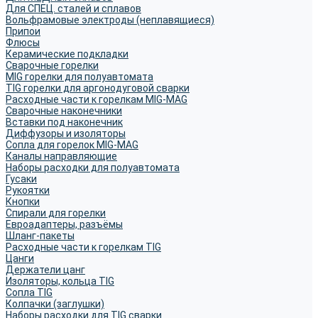
Для СПЕЦ. сталей и сплавов
Вольфрамовые электроды (неплавящиеся)
Припои
Флюсы
Керамические подкладки
Сварочные горелки
MIG горелки для полуавтомата
TIG горелки для аргонодуговой сварки
Расходные части к горелкам MIG-MAG
Сварочные наконечники
Вставки под наконечник
Диффузоры и изоляторы
Сопла для горелок MIG-MAG
Каналы направляющие
Наборы расходки для полуавтомата
Гусаки
Рукоятки
Кнопки
Спирали для горелки
Евроадаптеры, разъёмы
Шланг-пакеты
Расходные части к горелкам TIG
Цанги
Держатели цанг
Изоляторы, кольца TIG
Сопла TIG
Колпачки (заглушки)
Наборы расходки для TIG сварки