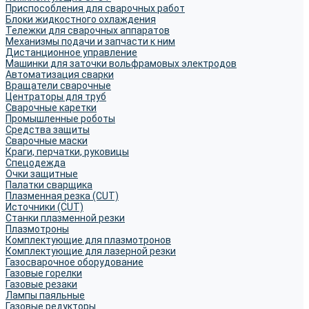
Приспособления для сварочных работ
Блоки жидкостного охлаждения
Тележки для сварочных аппаратов
Механизмы подачи и запчасти к ним
Дистанционное управление
Машинки для заточки вольфрамовых электродов
Автоматизация сварки
Вращатели сварочные
Центраторы для труб
Сварочные каретки
Промышленные роботы
Средства защиты
Сварочные маски
Краги, перчатки, руковицы
Спецодежда
Очки защитные
Палатки сварщика
Плазменная резка (CUT)
Источники (CUT)
Станки плазменной резки
Плазмотроны
Комплектующие для плазмотронов
Комплектующие для лазерной резки
Газосварочное оборудование
Газовые горелки
Газовые резаки
Лампы паяльные
Газовые редукторы