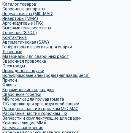
Каталог товаров
Сварочные аппараты
Полуавтоматы (MIG-MAG)
Инверторы (MMA)
Аргонодуговые (TIG)
Выпрямители, реостаты
Точечная (SPOT)
Контактные
Автоматическая (SAW)
Генераторы и агрегаты для сварки
Лазерные
Материалы для сварочных работ
Сварочная проволока
Электроды
Присадочные прутки
Вольфрамовые электроды (неплавящиеся)
Припои
Флюсы
Керамические подкладки
Сварочные горелки
MIG горелки для полуавтомата
TIG горелки для аргонодуговой сварки
Расходные части к горелкам MIG-MAG
Расходные части к горелкам TIG
Запчасти и комплектующие для сварки
Комплектующие ММА
Клеммы заземления
Кабельная продукция (вилки, розетки)