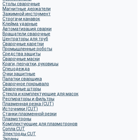
Столы сварочные
Магнитные держатели
Зажимной инструмент
Строгачи канавок
Клейма ударные
Автоматизация сварки
Вращатели сварочные
Центраторы для труб
Сварочные каретки
Промышленные роботы
Средства защиты
Сварочные маски
Краги, перчатки, руковицы
Спецодежда
Очки защитные
Палатки сварщика
Сварочное покрывало
Сварочные шторы
Стекла и комплектующие для масок
Респираторы и фильтры
Плазменная резка (CUT)
Источники (CUT)
Станки плазменной резки
Плазмотроны
Комплектующие для плазмотронов
Сопла CUT
Электроды CUT
Экраны