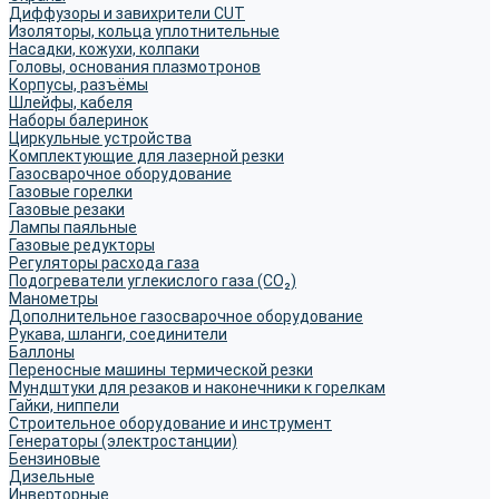
Диффузоры и завихрители CUT
Изоляторы, кольца уплотнительные
Насадки, кожухи, колпаки
Головы, основания плазмотронов
Корпусы, разъёмы
Шлейфы, кабеля
Наборы балеринок
Циркульные устройства
Комплектующие для лазерной резки
Газосварочное оборудование
Газовые горелки
Газовые резаки
Лампы паяльные
Газовые редукторы
Регуляторы расхода газа
Подогреватели углекислого газа (CO₂)
Манометры
Дополнительное газосварочное оборудование
Рукава, шланги, соединители
Баллоны
Переносные машины термической резки
Мундштуки для резаков и наконечники к горелкам
Гайки, ниппели
Строительное оборудование и инструмент
Генераторы (электростанции)
Бензиновые
Дизельные
Инверторные