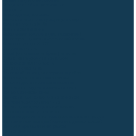
Гусаки TIG (головки, кнопки)
Соединители быстросъемные
Штуцеры
Переходники, разъёмы
Запчасти и комплектующие для сварки
Комплектующие ММА
Клеммы заземления
Кабельная продукция (вилки, розетки)
Аксессуары для автоматической сварки
Комплектующие SPOT
Сварочная химия
Спрей (от налипания брызг) и паста
Средства по уходу за металлом
Охлаждающая жидкость
Молотки сварщика
Приспособления для сварочных работ
Блоки жидкостного охлаждения
Тележки для сварочных аппаратов
Механизмы подачи и запчасти к ним
Подающие механизмы
Запчасти для подающих механизмов
Клапаны электромагнитные
Ролики для подающих механизмов
Дистанционное управление
Машинки для заточки вольфрамовых электродов
Вытяжная вентиляция (горелки с дымоотсосом)
Печи для прокалки электродов
Термопеналы