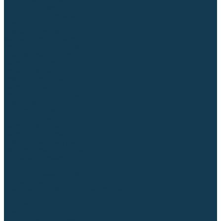
Столы сварочные
Магнитные держатели
Зажимной инструмент
Строгачи канавок
Клейма ударные
Автоматизация сварки
Вращатели сварочные
Центраторы для труб
Сварочные каретки
Промышленные роботы
Средства защиты
Сварочные маски
Краги, перчатки, руковицы
Спецодежда
Очки защитные
Палатки сварщика
Сварочное покрывало
Сварочные шторы
Стекла и комплектующие для масок
Респираторы и фильтры
Плазменная резка (CUT)
Источники (CUT)
Станки плазменной резки
Плазмотроны
Комплектующие для плазмотронов
Сопла CUT
Электроды CUT
Экраны