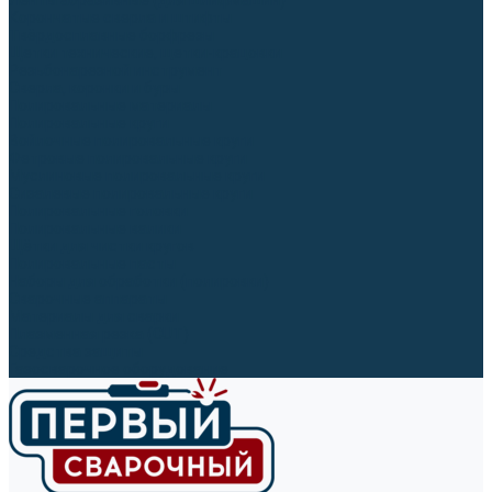
Ленты абразивные (для шлифмашин)
Корончатые сверла и штифты
Твёрдосплавные борфрезы
Щетки технические, щетки-крацовки
Резьбонарезной инструмент
Сверла, коронки и буры
Полировальные материалы
Полировальные круги
Войлочные полировальные круги
Фетровые полировальные круги
Муслиновые полировальные круги
Cизалевые полировальные круги
Полировальные головки
Полировальные валики
Щётки для чистки кругов
Полировальные пасты
Наборы для обработки (полировки)
Сварочные аппараты
Материалы для сварки
Плазменная резка (CUT)
Средства защиты
Газосварочное оборудование