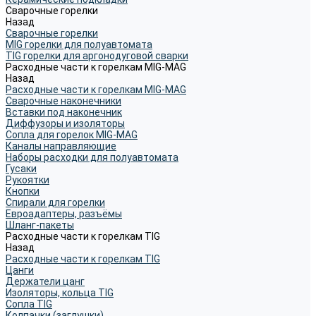
Сварочные горелки
Назад
Сварочные горелки
MIG горелки для полуавтомата
TIG горелки для аргонодуговой сварки
Расходные части к горелкам MIG-MAG
Назад
Расходные части к горелкам MIG-MAG
Сварочные наконечники
Вставки под наконечник
Диффузоры и изоляторы
Сопла для горелок MIG-MAG
Каналы направляющие
Наборы расходки для полуавтомата
Гусаки
Рукоятки
Кнопки
Спирали для горелки
Евроадаптеры, разъёмы
Шланг-пакеты
Расходные части к горелкам TIG
Назад
Расходные части к горелкам TIG
Цанги
Держатели цанг
Изоляторы, кольца TIG
Сопла TIG
Колпачки (заглушки)