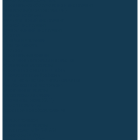
Регуляторы расхода газа
Строительное оборудование и инструмент
Генераторы (электростанции)
Пневмоинструмент
Аккумуляторный инструмент
Сетевой инструмент
Измерительный инструмент
Рулетки
Линейки и угольники
Штангенциркули
Угломеры
Строительные уровни
Расходные материалы и оснастка
Абразивные материалы
Корончатые сверла и штифты
Твёрдосплавные борфрезы
Щетки технические, щетки-крацовки
Резьбонарезной инструмент
Сварочные аппараты
Материалы для сварки
Плазменная резка (CUT)
Средства защиты
Газосварочное оборудование
...
Каталог товаров
Сварочные аппараты
Полуавтоматы (MIG-MAG)
Инверторы (MMA)