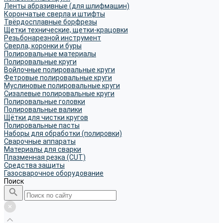
Ленты абразивные (для шлифмашин)
Корончатые сверла и штифты
Твёрдосплавные борфрезы
Щетки технические, щетки-крацовки
Резьбонарезной инструмент
Сверла, коронки и буры
Полировальные материалы
Полировальные круги
Войлочные полировальные круги
Фетровые полировальные круги
Муслиновые полировальные круги
Cизалевые полировальные круги
Полировальные головки
Полировальные валики
Щётки для чистки кругов
Полировальные пасты
Наборы для обработки (полировки)
Сварочные аппараты
Материалы для сварки
Плазменная резка (CUT)
Средства защиты
Газосварочное оборудование
Поиск