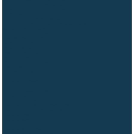
Приспособления для сварочных работ
Блоки жидкостного охлаждения
Тележки для сварочных аппаратов
Механизмы подачи и запчасти к ним
Дистанционное управление
Машинки для заточки вольфрамовых электродов
Автоматизация сварки
Вращатели сварочные
Центраторы для труб
Сварочные каретки
Промышленные роботы
Средства защиты
Сварочные маски
Краги, перчатки, руковицы
Спецодежда
Очки защитные
Палатки сварщика
Плазменная резка (CUT)
Источники (CUT)
Станки плазменной резки
Плазмотроны
Комплектующие для плазмотронов
Комплектующие для лазерной резки
Газосварочное оборудование
Газовые горелки
Газовые резаки
Лампы паяльные
Газовые редукторы