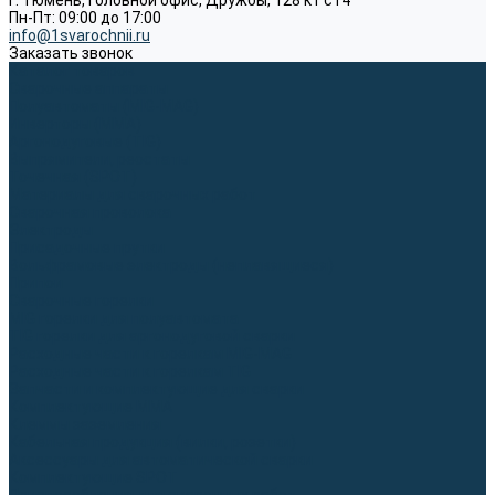
г. Тюмень, Головной офис, Дружбы, 128 к1 ст4
Пн-Пт: 09:00 до 17:00
info@1svarochnii.ru
Заказать звонок
Каталог товаров
Сварочные аппараты
Полуавтоматы (MIG-MAG)
Инверторы (MMA)
Аргонодуговые (TIG)
Выпрямители, реостаты
Точечная (SPOT)
Материалы для сварочных работ
Сварочная проволока
Электроды
Присадочные прутки
Вольфрамовые электроды (неплавящиеся)
Припои
Сварочные горелки
MIG горелки для полуавтомата
TIG горелки для аргонодуговой сварки
Расходные части к горелкам MIG-MAG
Расходные части к горелкам TIG
Запчасти и комплектующие для сварки
Комплектующие ММА
Клеммы заземления
Кабельная продукция (вилки, розетки)
Аксессуары для автоматической сварки
Комплектующие SPOT