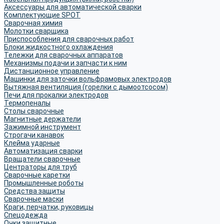
Аксессуары для автоматической сварки
Комплектующие SPOT
Сварочная химия
Молотки сварщика
Приспособления для сварочных работ
Блоки жидкостного охлаждения
Тележки для сварочных аппаратов
Механизмы подачи и запчасти к ним
Дистанционное управление
Машинки для заточки вольфрамовых электродов
Вытяжная вентиляция (горелки с дымоотсосом)
Печи для прокалки электродов
Термопеналы
Столы сварочные
Магнитные держатели
Зажимной инструмент
Строгачи канавок
Клейма ударные
Автоматизация сварки
Вращатели сварочные
Центраторы для труб
Сварочные каретки
Промышленные роботы
Средства защиты
Сварочные маски
Краги, перчатки, руковицы
Спецодежда
Очки защитные