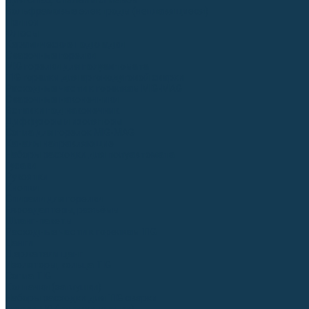
Для СПЕЦ. сталей и сплавов
Вольфрамовые электроды (неплавящиеся)
Припои
Флюсы
Керамические подкладки
Сварочные горелки
MIG горелки для полуавтомата
TIG горелки для аргонодуговой сварки
Расходные части к горелкам MIG-MAG
Сварочные наконечники
Вставки под наконечник
Диффузоры и изоляторы
Сопла для горелок MIG-MAG
Каналы направляющие
Наборы расходки для полуавтомата
Гусаки
Рукоятки
Кнопки
Спирали для горелки
Евроадаптеры, разъёмы
Шланг-пакеты
Расходные части к горелкам TIG
Цанги
Держатели цанг
Изоляторы, кольца TIG
Сопла TIG
Колпачки (заглушки)
Наборы расходки для TIG сварки