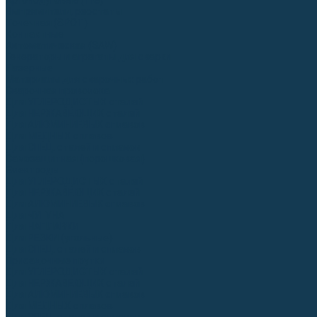
Аргонодуговые (TIG)
Выпрямители, реостаты
Точечная (SPOT)
Контактные
Автоматическая (SAW)
Генераторы и агрегаты для сварки
Лазерные
Материалы для сварочных работ
Сварочная проволока
Для УГЛЕРОДИСТЫХ сталей
Для НЕРЖАВЕЮЩИХ сталей
Для АЛЮМИНИЕВЫХ сплавов
Для МЕДНЫХ сплавов
Для СПЕЦ. сталей и сплавов
Самозащитная (порошковая)
Электроды
Для УГЛЕРОДИСТЫХ сталей
Для НЕРЖАВЕЮЩИХ сталей
Для АЛЮМИНИЕВЫХ сплавов
Для ЧУГУНА
Для НАПЛАВКИ
Для РЕЗКИ (угольные)
Для СПЕЦ. сталей и сплавов
Присадочные прутки
Для УГЛЕРОДИСТЫХ сталей
Для НЕРЖАВЕЮЩИХ сталей
Для АЛЮМИНИЕВЫХ сплавов
Для МЕДНЫХ сплавов