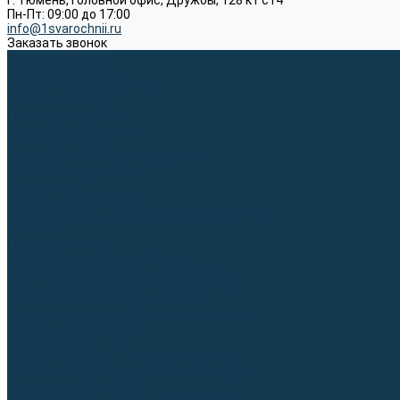
г. Тюмень, Головной офис, Дружбы, 128 к1 ст4
Пн-Пт: 09:00 до 17:00
info@1svarochnii.ru
Заказать звонок
Каталог товаров
Сварочные аппараты
Полуавтоматы (MIG-MAG)
Инверторы (MMA)
Аргонодуговые (TIG)
Выпрямители, реостаты
Точечная (SPOT)
Материалы для сварочных работ
Сварочная проволока
Электроды
Присадочные прутки
Вольфрамовые электроды (неплавящиеся)
Припои
Сварочные горелки
MIG горелки для полуавтомата
TIG горелки для аргонодуговой сварки
Расходные части к горелкам MIG-MAG
Расходные части к горелкам TIG
Запчасти и комплектующие для сварки
Комплектующие ММА
Клеммы заземления
Кабельная продукция (вилки, розетки)
Аксессуары для автоматической сварки
Комплектующие SPOT