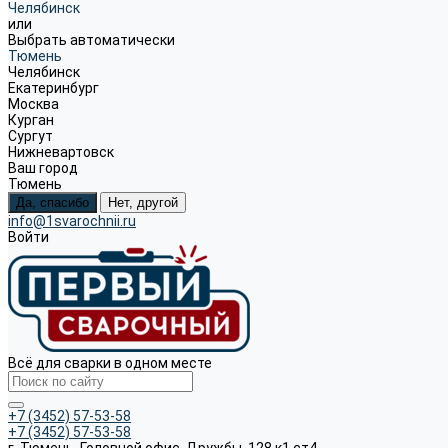
Челябинск
или
Выбрать автоматически
Тюмень
Челябинск
Екатеринбург
Москва
Курган
Сургут
Нижневартовск
Ваш город
Тюмень
Да, спасибо
Нет, другой
info@1svarochnii.ru
Войти
Всё для сварки в одном месте
+7 (3452) 57-53-58
+7 (3452) 57-53-58