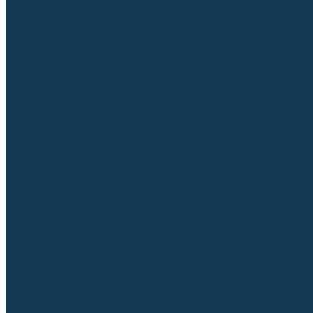
Приспособления для сварочных работ
Блоки жидкостного охлаждения
Тележки для сварочных аппаратов
Механизмы подачи и запчасти к ним
Дистанционное управление
Машинки для заточки вольфрамовых электродов
Автоматизация сварки
Вращатели сварочные
Центраторы для труб
Сварочные каретки
Промышленные роботы
Средства защиты
Сварочные маски
Краги, перчатки, руковицы
Спецодежда
Очки защитные
Палатки сварщика
Плазменная резка (CUT)
Источники (CUT)
Станки плазменной резки
Плазмотроны
Комплектующие для плазмотронов
Комплектующие для лазерной резки
Газосварочное оборудование
Газовые горелки
Газовые резаки
Лампы паяльные
Газовые редукторы