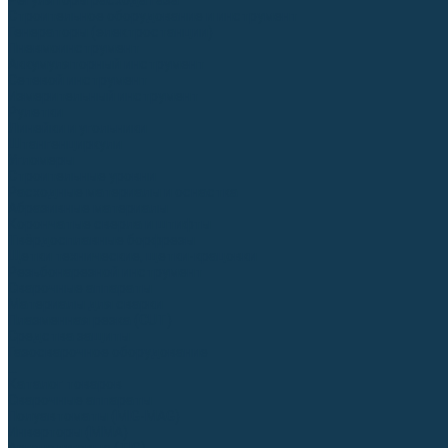
Регуляторы расхода газа
Строительное оборудование и инструмент
Генераторы (электростанции)
Пневмоинструмент
Аккумуляторный инструмент
Сетевой инструмент
Измерительный инструмент
Рулетки
Линейки и угольники
Штангенциркули
Угломеры
Строительные уровни
Расходные материалы и оснастка
Абразивные материалы
Корончатые сверла и штифты
Твёрдосплавные борфрезы
Щетки технические, щетки-крацовки
Резьбонарезной инструмент
Сварочные аппараты
Материалы для сварки
Плазменная резка (CUT)
Средства защиты
Газосварочное оборудование
...
Каталог товаров
Сварочные аппараты
Полуавтоматы (MIG-MAG)
Инверторы (MMA)