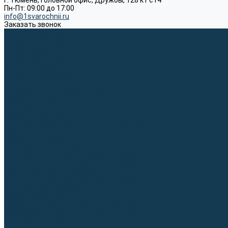
г. Тюмень, Головной офис, Дружбы, 128 к1 ст4
Пн-Пт: 09:00 до 17:00
info@1svarochnii.ru
Заказать звонок
Каталог товаров
Сварочные аппараты
Полуавтоматы (MIG-MAG)
Инверторы (MMA)
Аргонодуговые (TIG)
Выпрямители, реостаты
Точечная (SPOT)
Материалы для сварочных работ
Сварочная проволока
Электроды
Присадочные прутки
Вольфрамовые электроды (неплавящиеся)
Припои
Сварочные горелки
MIG горелки для полуавтомата
TIG горелки для аргонодуговой сварки
Расходные части к горелкам MIG-MAG
Расходные части к горелкам TIG
Запчасти и комплектующие для сварки
Комплектующие ММА
Клеммы заземления
Кабельная продукция (вилки, розетки)
Аксессуары для автоматической сварки
Комплектующие SPOT