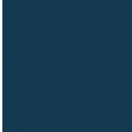
Регуляторы расхода газа
Строительное оборудование и инструмент
Генераторы (электростанции)
Пневмоинструмент
Аккумуляторный инструмент
Сетевой инструмент
Измерительный инструмент
Рулетки
Линейки и угольники
Штангенциркули
Угломеры
Строительные уровни
Расходные материалы и оснастка
Абразивные материалы
Корончатые сверла и штифты
Твёрдосплавные борфрезы
Щетки технические, щетки-крацовки
Резьбонарезной инструмент
Сварочные аппараты
Материалы для сварки
Плазменная резка (CUT)
Средства защиты
Газосварочное оборудование
...
Каталог товаров
Сварочные аппараты
Полуавтоматы (MIG-MAG)
Инверторы (MMA)