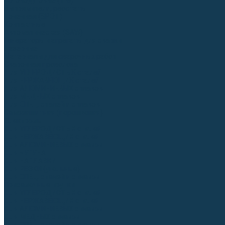
Аргонодуговые (TIG)
Выпрямители, реостаты
Точечная (SPOT)
Контактные
Автоматическая (SAW)
Генераторы и агрегаты для сварки
Лазерные
Материалы для сварочных работ
Сварочная проволока
Для УГЛЕРОДИСТЫХ сталей
Для НЕРЖАВЕЮЩИХ сталей
Для АЛЮМИНИЕВЫХ сплавов
Для МЕДНЫХ сплавов
Для СПЕЦ. сталей и сплавов
Самозащитная (порошковая)
Электроды
Для УГЛЕРОДИСТЫХ сталей
Для НЕРЖАВЕЮЩИХ сталей
Для АЛЮМИНИЕВЫХ сплавов
Для ЧУГУНА
Для НАПЛАВКИ
Для РЕЗКИ (угольные)
Для СПЕЦ. сталей и сплавов
Присадочные прутки
Для УГЛЕРОДИСТЫХ сталей
Для НЕРЖАВЕЮЩИХ сталей
Для АЛЮМИНИЕВЫХ сплавов
Для МЕДНЫХ сплавов