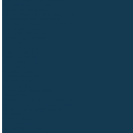
Приспособления для сварочных работ
Блоки жидкостного охлаждения
Тележки для сварочных аппаратов
Механизмы подачи и запчасти к ним
Дистанционное управление
Машинки для заточки вольфрамовых электродов
Автоматизация сварки
Вращатели сварочные
Центраторы для труб
Сварочные каретки
Промышленные роботы
Средства защиты
Сварочные маски
Краги, перчатки, руковицы
Спецодежда
Очки защитные
Палатки сварщика
Плазменная резка (CUT)
Источники (CUT)
Станки плазменной резки
Плазмотроны
Комплектующие для плазмотронов
Комплектующие для лазерной резки
Газосварочное оборудование
Газовые горелки
Газовые резаки
Лампы паяльные
Газовые редукторы