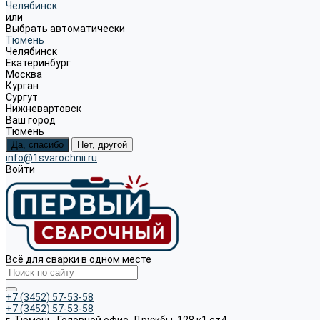
Челябинск
или
Выбрать автоматически
Тюмень
Челябинск
Екатеринбург
Москва
Курган
Сургут
Нижневартовск
Ваш город
Тюмень
Да, спасибо
Нет, другой
info@1svarochnii.ru
Войти
Всё для сварки в одном месте
+7 (3452) 57-53-58
+7 (3452) 57-53-58