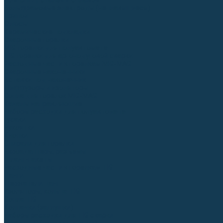
Для СПЕЦ. сталей и сплавов
Вольфрамовые электроды (неплавящиеся)
Припои
Флюсы
Керамические подкладки
Сварочные горелки
MIG горелки для полуавтомата
TIG горелки для аргонодуговой сварки
Расходные части к горелкам MIG-MAG
Сварочные наконечники
Вставки под наконечник
Диффузоры и изоляторы
Сопла для горелок MIG-MAG
Каналы направляющие
Наборы расходки для полуавтомата
Гусаки
Рукоятки
Кнопки
Спирали для горелки
Евроадаптеры, разъёмы
Шланг-пакеты
Расходные части к горелкам TIG
Цанги
Держатели цанг
Изоляторы, кольца TIG
Сопла TIG
Колпачки (заглушки)
Наборы расходки для TIG сварки