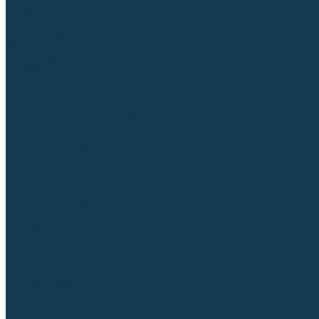
Аргонодуговые (TIG)
Выпрямители, реостаты
Точечная (SPOT)
Контактные
Автоматическая (SAW)
Генераторы и агрегаты для сварки
Лазерные
Материалы для сварочных работ
Сварочная проволока
Для УГЛЕРОДИСТЫХ сталей
Для НЕРЖАВЕЮЩИХ сталей
Для АЛЮМИНИЕВЫХ сплавов
Для МЕДНЫХ сплавов
Для СПЕЦ. сталей и сплавов
Самозащитная (порошковая)
Электроды
Для УГЛЕРОДИСТЫХ сталей
Для НЕРЖАВЕЮЩИХ сталей
Для АЛЮМИНИЕВЫХ сплавов
Для ЧУГУНА
Для НАПЛАВКИ
Для РЕЗКИ (угольные)
Для СПЕЦ. сталей и сплавов
Присадочные прутки
Для УГЛЕРОДИСТЫХ сталей
Для НЕРЖАВЕЮЩИХ сталей
Для АЛЮМИНИЕВЫХ сплавов
Для МЕДНЫХ сплавов