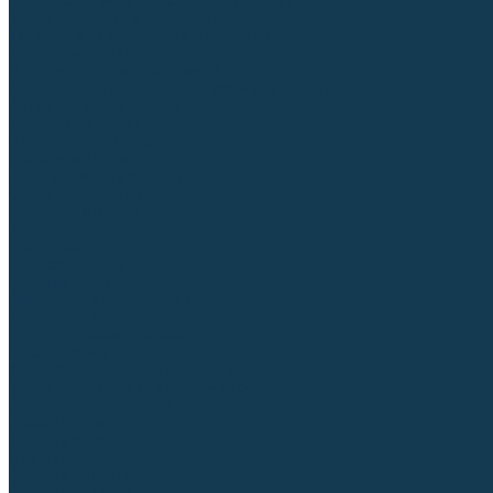
Приспособления для сварочных работ
Блоки жидкостного охлаждения
Тележки для сварочных аппаратов
Механизмы подачи и запчасти к ним
Дистанционное управление
Машинки для заточки вольфрамовых электродов
Автоматизация сварки
Вращатели сварочные
Центраторы для труб
Сварочные каретки
Промышленные роботы
Средства защиты
Сварочные маски
Краги, перчатки, руковицы
Спецодежда
Очки защитные
Палатки сварщика
Плазменная резка (CUT)
Источники (CUT)
Станки плазменной резки
Плазмотроны
Комплектующие для плазмотронов
Комплектующие для лазерной резки
Газосварочное оборудование
Газовые горелки
Газовые резаки
Лампы паяльные
Газовые редукторы