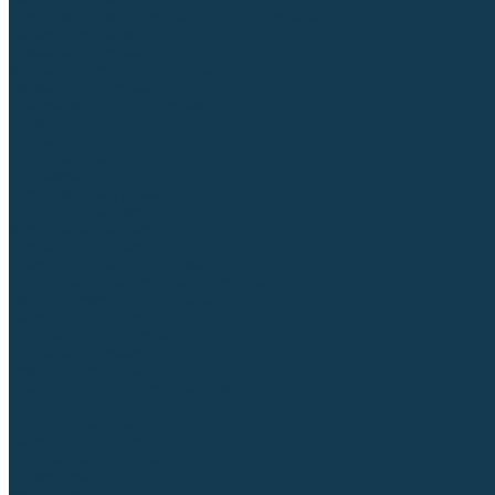
Регуляторы расхода газа
Строительное оборудование и инструмент
Генераторы (электростанции)
Пневмоинструмент
Аккумуляторный инструмент
Сетевой инструмент
Измерительный инструмент
Рулетки
Линейки и угольники
Штангенциркули
Угломеры
Строительные уровни
Расходные материалы и оснастка
Абразивные материалы
Корончатые сверла и штифты
Твёрдосплавные борфрезы
Щетки технические, щетки-крацовки
Резьбонарезной инструмент
Сварочные аппараты
Материалы для сварки
Плазменная резка (CUT)
Средства защиты
Газосварочное оборудование
...
Каталог товаров
Сварочные аппараты
Полуавтоматы (MIG-MAG)
Инверторы (MMA)