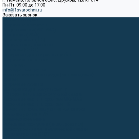
г. Тюмень, Головной офис, Дружбы, 128 к1 ст4
Пн-Пт: 09:00 до 17:00
info@1svarochnii.ru
Заказать звонок
Каталог товаров
Сварочные аппараты
Полуавтоматы (MIG-MAG)
Инверторы (MMA)
Аргонодуговые (TIG)
Выпрямители, реостаты
Точечная (SPOT)
Материалы для сварочных работ
Сварочная проволока
Электроды
Присадочные прутки
Вольфрамовые электроды (неплавящиеся)
Припои
Сварочные горелки
MIG горелки для полуавтомата
TIG горелки для аргонодуговой сварки
Расходные части к горелкам MIG-MAG
Расходные части к горелкам TIG
Запчасти и комплектующие для сварки
Комплектующие ММА
Клеммы заземления
Кабельная продукция (вилки, розетки)
Аксессуары для автоматической сварки
Комплектующие SPOT