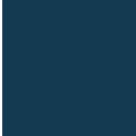
Для СПЕЦ. сталей и сплавов
Вольфрамовые электроды (неплавящиеся)
Припои
Флюсы
Керамические подкладки
Сварочные горелки
MIG горелки для полуавтомата
TIG горелки для аргонодуговой сварки
Расходные части к горелкам MIG-MAG
Сварочные наконечники
Вставки под наконечник
Диффузоры и изоляторы
Сопла для горелок MIG-MAG
Каналы направляющие
Наборы расходки для полуавтомата
Гусаки
Рукоятки
Кнопки
Спирали для горелки
Евроадаптеры, разъёмы
Шланг-пакеты
Расходные части к горелкам TIG
Цанги
Держатели цанг
Изоляторы, кольца TIG
Сопла TIG
Колпачки (заглушки)
Наборы расходки для TIG сварки