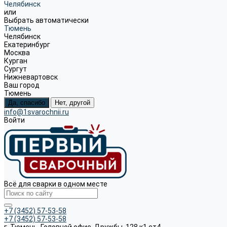
Челябинск
или
Выбрать автоматически
Тюмень
Челябинск
Екатеринбург
Москва
Курган
Сургут
Нижневартовск
Ваш город
Тюмень
Да, спасибо
Нет, другой
info@1svarochnii.ru
Войти
Всё для сварки в одном месте
+7 (3452) 57-53-58
+7 (3452) 57-53-58