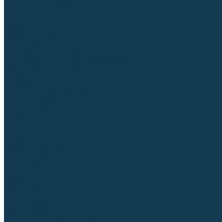
Для СПЕЦ. сталей и сплавов
Вольфрамовые электроды (неплавящиеся)
Припои
Флюсы
Керамические подкладки
Сварочные горелки
MIG горелки для полуавтомата
TIG горелки для аргонодуговой сварки
Расходные части к горелкам MIG-MAG
Сварочные наконечники
Вставки под наконечник
Диффузоры и изоляторы
Сопла для горелок MIG-MAG
Каналы направляющие
Наборы расходки для полуавтомата
Гусаки
Рукоятки
Кнопки
Спирали для горелки
Евроадаптеры, разъёмы
Шланг-пакеты
Расходные части к горелкам TIG
Цанги
Держатели цанг
Изоляторы, кольца TIG
Сопла TIG
Колпачки (заглушки)
Наборы расходки для TIG сварки