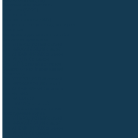
Аргонодуговые (TIG)
Выпрямители, реостаты
Точечная (SPOT)
Контактные
Автоматическая (SAW)
Генераторы и агрегаты для сварки
Лазерные
Материалы для сварочных работ
Сварочная проволока
Для УГЛЕРОДИСТЫХ сталей
Для НЕРЖАВЕЮЩИХ сталей
Для АЛЮМИНИЕВЫХ сплавов
Для МЕДНЫХ сплавов
Для СПЕЦ. сталей и сплавов
Самозащитная (порошковая)
Электроды
Для УГЛЕРОДИСТЫХ сталей
Для НЕРЖАВЕЮЩИХ сталей
Для АЛЮМИНИЕВЫХ сплавов
Для ЧУГУНА
Для НАПЛАВКИ
Для РЕЗКИ (угольные)
Для СПЕЦ. сталей и сплавов
Присадочные прутки
Для УГЛЕРОДИСТЫХ сталей
Для НЕРЖАВЕЮЩИХ сталей
Для АЛЮМИНИЕВЫХ сплавов
Для МЕДНЫХ сплавов