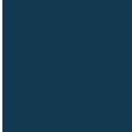
Регуляторы расхода газа
Строительное оборудование и инструмент
Генераторы (электростанции)
Пневмоинструмент
Аккумуляторный инструмент
Сетевой инструмент
Измерительный инструмент
Рулетки
Линейки и угольники
Штангенциркули
Угломеры
Строительные уровни
Расходные материалы и оснастка
Абразивные материалы
Корончатые сверла и штифты
Твёрдосплавные борфрезы
Щетки технические, щетки-крацовки
Резьбонарезной инструмент
Сварочные аппараты
Материалы для сварки
Плазменная резка (CUT)
Средства защиты
Газосварочное оборудование
...
Каталог товаров
Сварочные аппараты
Полуавтоматы (MIG-MAG)
Инверторы (MMA)