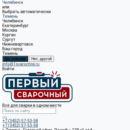
Челябинск
или
Выбрать автоматически
Тюмень
Челябинск
Екатеринбург
Москва
Курган
Сургут
Нижневартовск
Ваш город
Тюмень
Да, спасибо
Нет, другой
info@1svarochnii.ru
Войти
Всё для сварки в одном месте
+7 (3452) 57-53-58
+7 (3452) 57-53-58