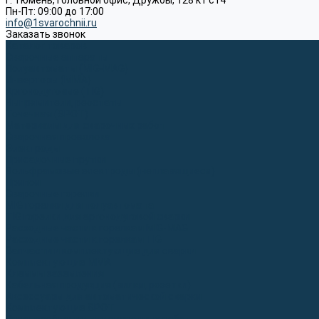
г. Тюмень, Головной офис, Дружбы, 128 к1 ст4
Пн-Пт: 09:00 до 17:00
info@1svarochnii.ru
Заказать звонок
Каталог товаров
Сварочные аппараты
Полуавтоматы (MIG-MAG)
Инверторы (MMA)
Аргонодуговые (TIG)
Выпрямители, реостаты
Точечная (SPOT)
Материалы для сварочных работ
Сварочная проволока
Электроды
Присадочные прутки
Вольфрамовые электроды (неплавящиеся)
Припои
Сварочные горелки
MIG горелки для полуавтомата
TIG горелки для аргонодуговой сварки
Расходные части к горелкам MIG-MAG
Расходные части к горелкам TIG
Запчасти и комплектующие для сварки
Комплектующие ММА
Клеммы заземления
Кабельная продукция (вилки, розетки)
Аксессуары для автоматической сварки
Комплектующие SPOT