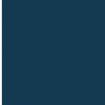
Приспособления для сварочных работ
Блоки жидкостного охлаждения
Тележки для сварочных аппаратов
Механизмы подачи и запчасти к ним
Дистанционное управление
Машинки для заточки вольфрамовых электродов
Автоматизация сварки
Вращатели сварочные
Центраторы для труб
Сварочные каретки
Промышленные роботы
Средства защиты
Сварочные маски
Краги, перчатки, руковицы
Спецодежда
Очки защитные
Палатки сварщика
Плазменная резка (CUT)
Источники (CUT)
Станки плазменной резки
Плазмотроны
Комплектующие для плазмотронов
Комплектующие для лазерной резки
Газосварочное оборудование
Газовые горелки
Газовые резаки
Лампы паяльные
Газовые редукторы