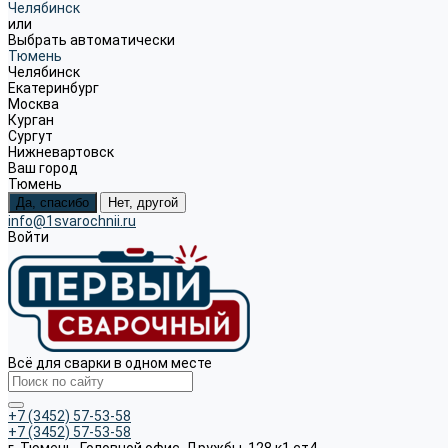
Челябинск
или
Выбрать автоматически
Тюмень
Челябинск
Екатеринбург
Москва
Курган
Сургут
Нижневартовск
Ваш город
Тюмень
Да, спасибо
Нет, другой
info@1svarochnii.ru
Войти
Всё для сварки в одном месте
+7 (3452) 57-53-58
+7 (3452) 57-53-58