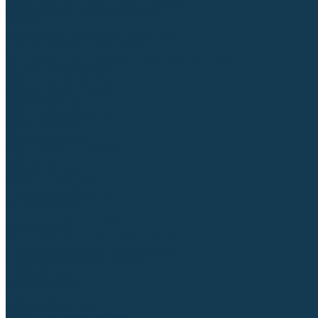
Приспособления для сварочных работ
Блоки жидкостного охлаждения
Тележки для сварочных аппаратов
Механизмы подачи и запчасти к ним
Дистанционное управление
Машинки для заточки вольфрамовых электродов
Автоматизация сварки
Вращатели сварочные
Центраторы для труб
Сварочные каретки
Промышленные роботы
Средства защиты
Сварочные маски
Краги, перчатки, руковицы
Спецодежда
Очки защитные
Палатки сварщика
Плазменная резка (CUT)
Источники (CUT)
Станки плазменной резки
Плазмотроны
Комплектующие для плазмотронов
Комплектующие для лазерной резки
Газосварочное оборудование
Газовые горелки
Газовые резаки
Лампы паяльные
Газовые редукторы