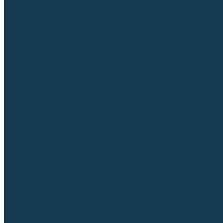
Для СПЕЦ. сталей и сплавов
Вольфрамовые электроды (неплавящиеся)
Припои
Флюсы
Керамические подкладки
Сварочные горелки
MIG горелки для полуавтомата
TIG горелки для аргонодуговой сварки
Расходные части к горелкам MIG-MAG
Сварочные наконечники
Вставки под наконечник
Диффузоры и изоляторы
Сопла для горелок MIG-MAG
Каналы направляющие
Наборы расходки для полуавтомата
Гусаки
Рукоятки
Кнопки
Спирали для горелки
Евроадаптеры, разъёмы
Шланг-пакеты
Расходные части к горелкам TIG
Цанги
Держатели цанг
Изоляторы, кольца TIG
Сопла TIG
Колпачки (заглушки)
Наборы расходки для TIG сварки