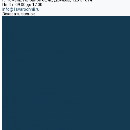
г. Тюмень, Головной офис, Дружбы, 128 к1 ст4
Пн-Пт: 09:00 до 17:00
info@1svarochnii.ru
Заказать звонок
Каталог товаров
Сварочные аппараты
Полуавтоматы (MIG-MAG)
Инверторы (MMA)
Аргонодуговые (TIG)
Выпрямители, реостаты
Точечная (SPOT)
Материалы для сварочных работ
Сварочная проволока
Электроды
Присадочные прутки
Вольфрамовые электроды (неплавящиеся)
Припои
Сварочные горелки
MIG горелки для полуавтомата
TIG горелки для аргонодуговой сварки
Расходные части к горелкам MIG-MAG
Расходные части к горелкам TIG
Запчасти и комплектующие для сварки
Комплектующие ММА
Клеммы заземления
Кабельная продукция (вилки, розетки)
Аксессуары для автоматической сварки
Комплектующие SPOT