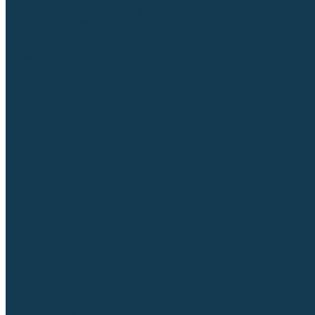
Регуляторы расхода газа
Строительное оборудование и инструмент
Генераторы (электростанции)
Пневмоинструмент
Аккумуляторный инструмент
Сетевой инструмент
Измерительный инструмент
Рулетки
Линейки и угольники
Штангенциркули
Угломеры
Строительные уровни
Расходные материалы и оснастка
Абразивные материалы
Корончатые сверла и штифты
Твёрдосплавные борфрезы
Щетки технические, щетки-крацовки
Резьбонарезной инструмент
Сварочные аппараты
Материалы для сварки
Плазменная резка (CUT)
Средства защиты
Газосварочное оборудование
...
Каталог товаров
Сварочные аппараты
Полуавтоматы (MIG-MAG)
Инверторы (MMA)