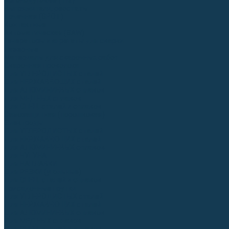
Аргонодуговые (TIG)
Выпрямители, реостаты
Точечная (SPOT)
Контактные
Автоматическая (SAW)
Генераторы и агрегаты для сварки
Лазерные
Материалы для сварочных работ
Сварочная проволока
Для УГЛЕРОДИСТЫХ сталей
Для НЕРЖАВЕЮЩИХ сталей
Для АЛЮМИНИЕВЫХ сплавов
Для МЕДНЫХ сплавов
Для СПЕЦ. сталей и сплавов
Самозащитная (порошковая)
Электроды
Для УГЛЕРОДИСТЫХ сталей
Для НЕРЖАВЕЮЩИХ сталей
Для АЛЮМИНИЕВЫХ сплавов
Для ЧУГУНА
Для НАПЛАВКИ
Для РЕЗКИ (угольные)
Для СПЕЦ. сталей и сплавов
Присадочные прутки
Для УГЛЕРОДИСТЫХ сталей
Для НЕРЖАВЕЮЩИХ сталей
Для АЛЮМИНИЕВЫХ сплавов
Для МЕДНЫХ сплавов