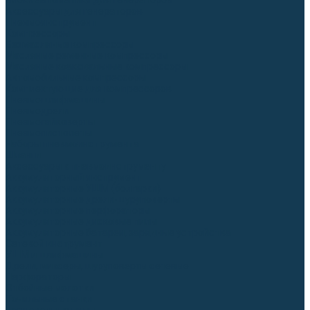
Блоки автоматики для генераторов
Аксессуары для генераторов
Пневмоинструмент
Компрессоры
Безмасляные компрессоры
Масляные ременные компрессоры
Масляные коаксиальные компрессоры
Автомобильные компрессоры
Комплектующие для компрессоров
Пневмошлифмашины
Пневмодрели
Пневмогайковерты
Пневмопистолеты
Наборы пневмоинструмента
Шланги
Аксессуары к пневмоинструменту
Аккумуляторный инструмент
Аккумуляторные УШМ (болгарки)
Аккумуляторные дрели-шуруповерты
Аккумуляторные перфораторы
Аккумуляторные дисковые пилы
Аккумуляторные батареи, зарядные устройства
Сетевой инструмент
УШМ и шлифмашины
Дрели, миксеры, шуруповерты сетевые
Перфораторы
Отбойные молотки
Точильные станки