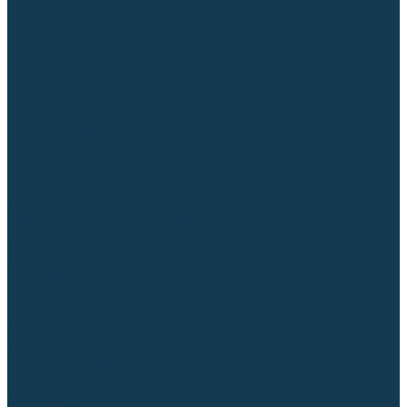
Гусаки TIG (головки, кнопки)
Соединители быстросъемные
Штуцеры
Переходники, разъёмы
Запчасти и комплектующие для сварки
Комплектующие ММА
Клеммы заземления
Кабельная продукция (вилки, розетки)
Аксессуары для автоматической сварки
Комплектующие SPOT
Сварочная химия
Спрей (от налипания брызг) и паста
Средства по уходу за металлом
Охлаждающая жидкость
Молотки сварщика
Приспособления для сварочных работ
Блоки жидкостного охлаждения
Тележки для сварочных аппаратов
Механизмы подачи и запчасти к ним
Подающие механизмы
Запчасти для подающих механизмов
Клапаны электромагнитные
Ролики для подающих механизмов
Дистанционное управление
Машинки для заточки вольфрамовых электродов
Вытяжная вентиляция (горелки с дымоотсосом)
Печи для прокалки электродов
Термопеналы