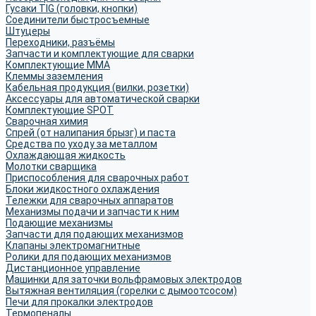
Гусаки TIG (головки, кнопки)
Соединители быстросъемные
Штуцеры
Переходники, разъёмы
Запчасти и комплектующие для сварки
Комплектующие ММА
Клеммы заземления
Кабельная продукция (вилки, розетки)
Аксессуары для автоматической сварки
Комплектующие SPOT
Сварочная химия
Спрей (от налипания брызг) и паста
Средства по уходу за металлом
Охлаждающая жидкость
Молотки сварщика
Приспособления для сварочных работ
Блоки жидкостного охлаждения
Тележки для сварочных аппаратов
Механизмы подачи и запчасти к ним
Подающие механизмы
Запчасти для подающих механизмов
Клапаны электромагнитные
Ролики для подающих механизмов
Дистанционное управление
Машинки для заточки вольфрамовых электродов
Вытяжная вентиляция (горелки с дымоотсосом)
Печи для прокалки электродов
Термопеналы