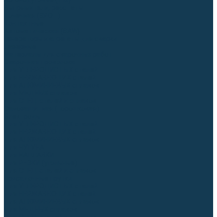
Аргонодуговые (TIG)
Выпрямители, реостаты
Точечная (SPOT)
Контактные
Автоматическая (SAW)
Генераторы и агрегаты для сварки
Лазерные
Материалы для сварочных работ
Сварочная проволока
Для УГЛЕРОДИСТЫХ сталей
Для НЕРЖАВЕЮЩИХ сталей
Для АЛЮМИНИЕВЫХ сплавов
Для МЕДНЫХ сплавов
Для СПЕЦ. сталей и сплавов
Самозащитная (порошковая)
Электроды
Для УГЛЕРОДИСТЫХ сталей
Для НЕРЖАВЕЮЩИХ сталей
Для АЛЮМИНИЕВЫХ сплавов
Для ЧУГУНА
Для НАПЛАВКИ
Для РЕЗКИ (угольные)
Для СПЕЦ. сталей и сплавов
Присадочные прутки
Для УГЛЕРОДИСТЫХ сталей
Для НЕРЖАВЕЮЩИХ сталей
Для АЛЮМИНИЕВЫХ сплавов
Для МЕДНЫХ сплавов