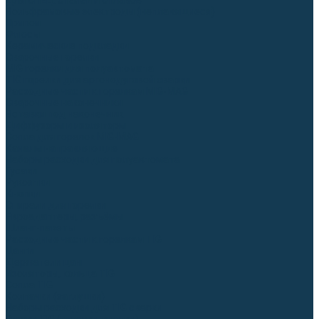
Для СПЕЦ. сталей и сплавов
Вольфрамовые электроды (неплавящиеся)
Припои
Флюсы
Керамические подкладки
Сварочные горелки
MIG горелки для полуавтомата
TIG горелки для аргонодуговой сварки
Расходные части к горелкам MIG-MAG
Сварочные наконечники
Вставки под наконечник
Диффузоры и изоляторы
Сопла для горелок MIG-MAG
Каналы направляющие
Наборы расходки для полуавтомата
Гусаки
Рукоятки
Кнопки
Спирали для горелки
Евроадаптеры, разъёмы
Шланг-пакеты
Расходные части к горелкам TIG
Цанги
Держатели цанг
Изоляторы, кольца TIG
Сопла TIG
Колпачки (заглушки)
Наборы расходки для TIG сварки