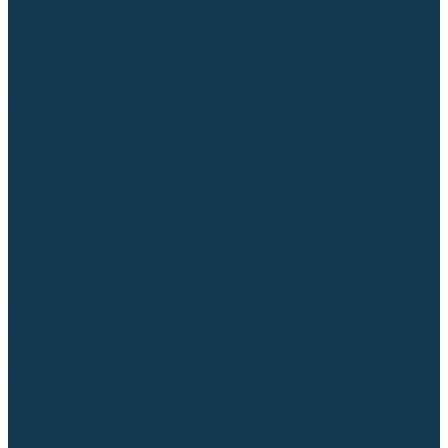
Столы сварочные
Магнитные держатели
Зажимной инструмент
Строгачи канавок
Клейма ударные
Автоматизация сварки
Вращатели сварочные
Центраторы для труб
Сварочные каретки
Промышленные роботы
Средства защиты
Сварочные маски
Краги, перчатки, руковицы
Спецодежда
Очки защитные
Палатки сварщика
Сварочное покрывало
Сварочные шторы
Стекла и комплектующие для масок
Респираторы и фильтры
Плазменная резка (CUT)
Источники (CUT)
Станки плазменной резки
Плазмотроны
Комплектующие для плазмотронов
Сопла CUT
Электроды CUT
Экраны