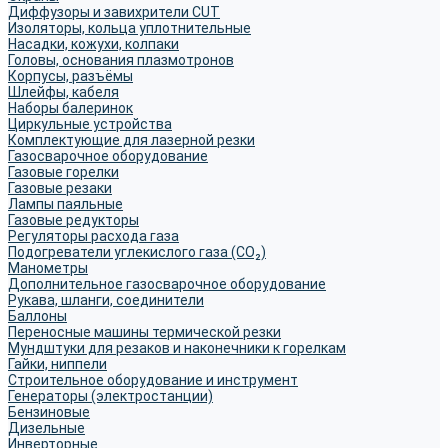
Диффузоры и завихрители CUT
Изоляторы, кольца уплотнительные
Насадки, кожухи, колпаки
Головы, основания плазмотронов
Корпусы, разъёмы
Шлейфы, кабеля
Наборы балеринок
Циркульные устройства
Комплектующие для лазерной резки
Газосварочное оборудование
Газовые горелки
Газовые резаки
Лампы паяльные
Газовые редукторы
Регуляторы расхода газа
Подогреватели углекислого газа (CO₂)
Манометры
Дополнительное газосварочное оборудование
Рукава, шланги, соединители
Баллоны
Переносные машины термической резки
Мундштуки для резаков и наконечники к горелкам
Гайки, ниппели
Строительное оборудование и инструмент
Генераторы (электростанции)
Бензиновые
Дизельные
Инверторные