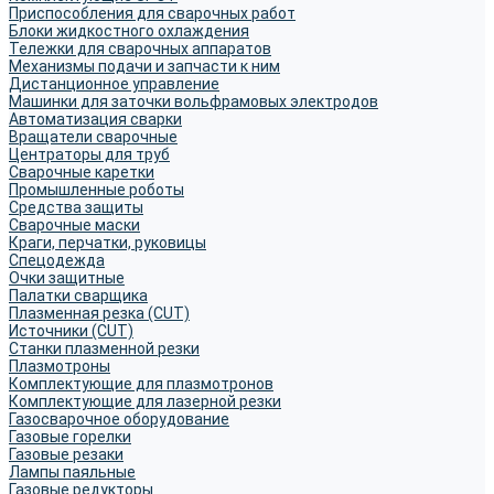
Приспособления для сварочных работ
Блоки жидкостного охлаждения
Тележки для сварочных аппаратов
Механизмы подачи и запчасти к ним
Дистанционное управление
Машинки для заточки вольфрамовых электродов
Автоматизация сварки
Вращатели сварочные
Центраторы для труб
Сварочные каретки
Промышленные роботы
Средства защиты
Сварочные маски
Краги, перчатки, руковицы
Спецодежда
Очки защитные
Палатки сварщика
Плазменная резка (CUT)
Источники (CUT)
Станки плазменной резки
Плазмотроны
Комплектующие для плазмотронов
Комплектующие для лазерной резки
Газосварочное оборудование
Газовые горелки
Газовые резаки
Лампы паяльные
Газовые редукторы