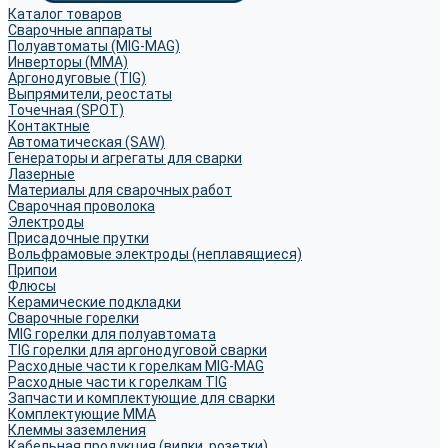
Каталог товаров
Сварочные аппараты
Полуавтоматы (MIG-MAG)
Инверторы (MMA)
Аргонодуговые (TIG)
Выпрямители, реостаты
Точечная (SPOT)
Контактные
Автоматическая (SAW)
Генераторы и агрегаты для сварки
Лазерные
Материалы для сварочных работ
Сварочная проволока
Электроды
Присадочные прутки
Вольфрамовые электроды (неплавящиеся)
Припои
Флюсы
Керамические подкладки
Сварочные горелки
MIG горелки для полуавтомата
TIG горелки для аргонодуговой сварки
Расходные части к горелкам MIG-MAG
Расходные части к горелкам TIG
Запчасти и комплектующие для сварки
Комплектующие ММА
Клеммы заземления
Кабельная продукция (вилки, розетки)