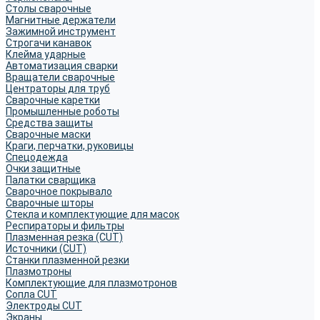
Столы сварочные
Магнитные держатели
Зажимной инструмент
Строгачи канавок
Клейма ударные
Автоматизация сварки
Вращатели сварочные
Центраторы для труб
Сварочные каретки
Промышленные роботы
Средства защиты
Сварочные маски
Краги, перчатки, руковицы
Спецодежда
Очки защитные
Палатки сварщика
Сварочное покрывало
Сварочные шторы
Стекла и комплектующие для масок
Респираторы и фильтры
Плазменная резка (CUT)
Источники (CUT)
Станки плазменной резки
Плазмотроны
Комплектующие для плазмотронов
Сопла CUT
Электроды CUT
Экраны