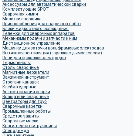
Аксессуары для автоматической сварки
Комплектующие SPOT
Сварочная химия
Молотки сварщика
Приспособления для сварочных работ
Блоки жидкостного охлаждения
Тележки для сварочных аппаратов
Механизмы подачи и запчасти к ним
Дистанционное управление
Машинки для заточки вольфрамовых электродов
Вытяжная вентиляция (горелки с дымоотсосом)
Печи для прокалки электродов
Термопеналы
Столы сварочные
Магнитные держатели
Зажимной инструмент
Строгачи канавок
Клейма ударные
Автоматизация сварки
Вращатели сварочные
Центраторы для труб
Сварочные каретки
Промышленные роботы
Средства защиты
Сварочные маски
Краги, перчатки, руковицы
Спецодежда
Очки защитные