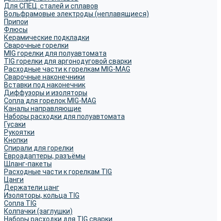
Для СПЕЦ. сталей и сплавов
Вольфрамовые электроды (неплавящиеся)
Припои
Флюсы
Керамические подкладки
Сварочные горелки
MIG горелки для полуавтомата
TIG горелки для аргонодуговой сварки
Расходные части к горелкам MIG-MAG
Сварочные наконечники
Вставки под наконечник
Диффузоры и изоляторы
Сопла для горелок MIG-MAG
Каналы направляющие
Наборы расходки для полуавтомата
Гусаки
Рукоятки
Кнопки
Спирали для горелки
Евроадаптеры, разъёмы
Шланг-пакеты
Расходные части к горелкам TIG
Цанги
Держатели цанг
Изоляторы, кольца TIG
Сопла TIG
Колпачки (заглушки)
Наборы расходки для TIG сварки