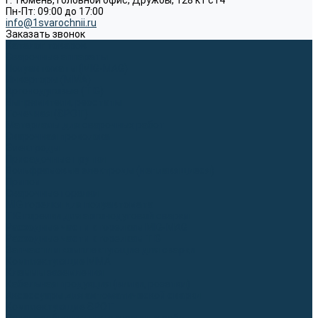
г. Тюмень, Головной офис, Дружбы, 128 к1 ст4
Пн-Пт: 09:00 до 17:00
info@1svarochnii.ru
Заказать звонок
Каталог товаров
Сварочные аппараты
Полуавтоматы (MIG-MAG)
Инверторы (MMA)
Аргонодуговые (TIG)
Выпрямители, реостаты
Точечная (SPOT)
Материалы для сварочных работ
Сварочная проволока
Электроды
Присадочные прутки
Вольфрамовые электроды (неплавящиеся)
Припои
Сварочные горелки
MIG горелки для полуавтомата
TIG горелки для аргонодуговой сварки
Расходные части к горелкам MIG-MAG
Расходные части к горелкам TIG
Запчасти и комплектующие для сварки
Комплектующие ММА
Клеммы заземления
Кабельная продукция (вилки, розетки)
Аксессуары для автоматической сварки
Комплектующие SPOT