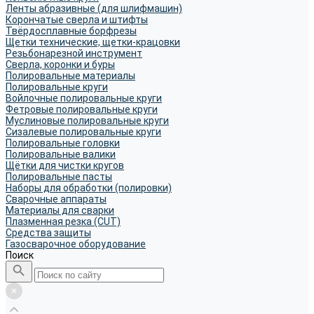
Ленты абразивные (для шлифмашин)
Корончатые сверла и штифты
Твёрдосплавные борфрезы
Щетки технические, щетки-крацовки
Резьбонарезной инструмент
Сверла, коронки и буры
Полировальные материалы
Полировальные круги
Войлочные полировальные круги
Фетровые полировальные круги
Муслиновые полировальные круги
Cизалевые полировальные круги
Полировальные головки
Полировальные валики
Щётки для чистки кругов
Полировальные пасты
Наборы для обработки (полировки)
Сварочные аппараты
Материалы для сварки
Плазменная резка (CUT)
Средства защиты
Газосварочное оборудование
Поиск