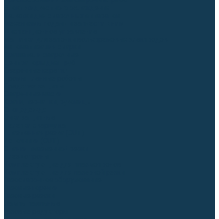
Приспособления для сварочных работ
Блоки жидкостного охлаждения
Тележки для сварочных аппаратов
Механизмы подачи и запчасти к ним
Дистанционное управление
Машинки для заточки вольфрамовых электродов
Автоматизация сварки
Вращатели сварочные
Центраторы для труб
Сварочные каретки
Промышленные роботы
Средства защиты
Сварочные маски
Краги, перчатки, руковицы
Спецодежда
Очки защитные
Палатки сварщика
Плазменная резка (CUT)
Источники (CUT)
Станки плазменной резки
Плазмотроны
Комплектующие для плазмотронов
Комплектующие для лазерной резки
Газосварочное оборудование
Газовые горелки
Газовые резаки
Лампы паяльные
Газовые редукторы