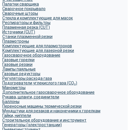
Палатки сварщика
Сварочное покрывало
Сварочные шторы
Стекла и комплектующие для масок
Респираторы и фильтры
Плазменная резка (CUT)
Источники (CUT)
Станки плазменной резки
Плазмотроны
Комплектующие для плазмотронов
Комплектующие для лазерной резки
Газосварочное оборудование
Газовые горелки
Газовые резаки
Лампы паяльные
Газовые редукторы
Регуляторы расхода газа
Подогреватели углекислого газа (CO₂)
Манометры
Дополнительное газосварочное оборудование
Рукава, шланги, соединители
Баллоны
Переносные машины термической резки
Мундштуки для резаков и наконечники к горелкам
Гайки, ниппели
Строительное оборудование и инструмент
Генераторы (электростанции)
Пневмоинструмент