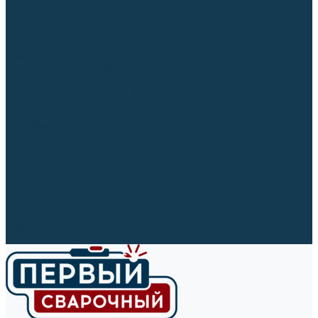
Ленты абразивные (для шлифмашин)
Корончатые сверла и штифты
Твёрдосплавные борфрезы
Щетки технические, щетки-крацовки
Резьбонарезной инструмент
Сверла, коронки и буры
Полировальные материалы
Полировальные круги
Войлочные полировальные круги
Фетровые полировальные круги
Муслиновые полировальные круги
Cизалевые полировальные круги
Полировальные головки
Полировальные валики
Щётки для чистки кругов
Полировальные пасты
Наборы для обработки (полировки)
Сварочные аппараты
Материалы для сварки
Плазменная резка (CUT)
Средства защиты
Газосварочное оборудование