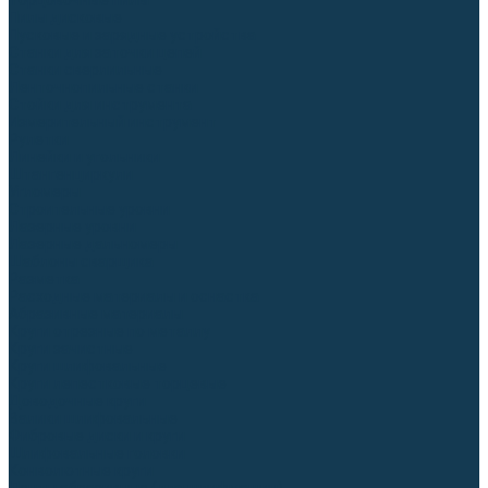
Торцовочные пилы
Пилы дисковые
Пусковые и зарядные устройства
Станки для заточки цепей
Станки сверлильные
Ленточнопильные станки
Стойки для инструмента
Измерительный инструмент
Рулетки
Линейки и угольники
Штангенциркули
Угломеры
Строительные уровни
Лазерные уровни
Лазерные дальномеры
Шаблоны сварщика
Разметка
Расходные материалы и оснастка
Абразивные материалы
Круги отрезные по металлу
Круги зачистные
Круги шлифовальные
Круги лепестковые торцевые
Доводочные круги
Валики шлифовальные
Фибровые диски и круги
Шлифовальные головки
Конволютные круги