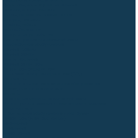
Диффузоры и завихрители CUT
Изоляторы, кольца уплотнительные
Насадки, кожухи, колпаки
Головы, основания плазмотронов
Корпусы, разъёмы
Шлейфы, кабеля
Наборы балеринок
Циркульные устройства
Комплектующие для лазерной резки
Газосварочное оборудование
Газовые горелки
Газовые резаки
Лампы паяльные
Газовые редукторы
Регуляторы расхода газа
Подогреватели углекислого газа (CO₂)
Манометры
Дополнительное газосварочное оборудование
Рукава, шланги, соединители
Баллоны
Переносные машины термической резки
Мундштуки для резаков и наконечники к горелкам
Гайки, ниппели
Строительное оборудование и инструмент
Генераторы (электростанции)
Бензиновые
Дизельные
Инверторные