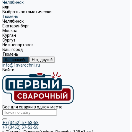
Челябинск
или
Выбрать автоматически
Тюмень
Челябинск
Екатеринбург
Москва
Курган
Сургут
Нижневартовск
Ваш город
Тюмень
Да, спасибо
Нет, другой
info@1svarochnii.ru
Войти
Всё для сварки в одном месте
+7 (3452) 57-53-58
+7 (3452) 57-53-58