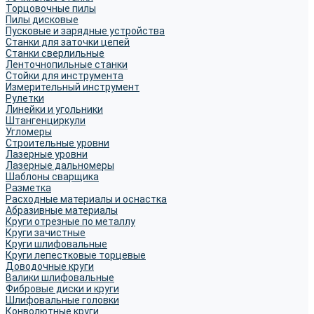
Торцовочные пилы
Пилы дисковые
Пусковые и зарядные устройства
Станки для заточки цепей
Станки сверлильные
Ленточнопильные станки
Стойки для инструмента
Измерительный инструмент
Рулетки
Линейки и угольники
Штангенциркули
Угломеры
Строительные уровни
Лазерные уровни
Лазерные дальномеры
Шаблоны сварщика
Разметка
Расходные материалы и оснастка
Абразивные материалы
Круги отрезные по металлу
Круги зачистные
Круги шлифовальные
Круги лепестковые торцевые
Доводочные круги
Валики шлифовальные
Фибровые диски и круги
Шлифовальные головки
Конволютные круги