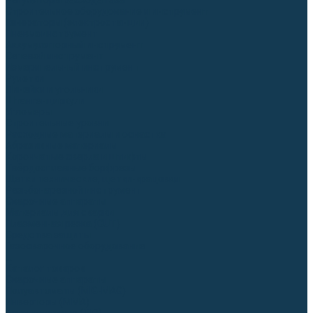
Регуляторы расхода газа
Строительное оборудование и инструмент
Генераторы (электростанции)
Пневмоинструмент
Аккумуляторный инструмент
Сетевой инструмент
Измерительный инструмент
Рулетки
Линейки и угольники
Штангенциркули
Угломеры
Строительные уровни
Расходные материалы и оснастка
Абразивные материалы
Корончатые сверла и штифты
Твёрдосплавные борфрезы
Щетки технические, щетки-крацовки
Резьбонарезной инструмент
Сварочные аппараты
Материалы для сварки
Плазменная резка (CUT)
Средства защиты
Газосварочное оборудование
...
Каталог товаров
Сварочные аппараты
Полуавтоматы (MIG-MAG)
Инверторы (MMA)