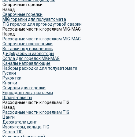
Сварочные горелки
Назад
Сварочные горелки
MIG горелки для полуавтомата
TIG горелки для аргонодуговой сварки
Расходные части к горелкам MIG-MAG
Назад
Расходные части к горелкам MIG-MAG
Сварочные наконечники
Вставки под наконечник
Диффузоры и изоляторы
Сопла для горелок MIG-MAG
Каналы направляющие
Наборы расходки для полуавтомата
Гусаки
Рукоятки
Кнопки
Спирали для горелки
Евроадаптеры, разъёмы
Шланг-пакеты
Расходные части к горелкам TIG
Назад
Расходные части к горелкам TIG
Цанги
Держатели цанг
Изоляторы, кольца TIG
Сопла TIG
Колпачки (заглушки)