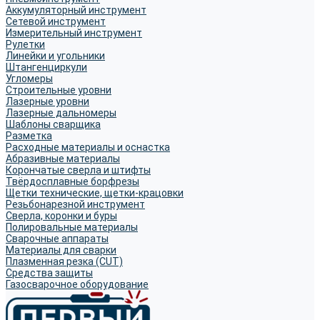
Аккумуляторный инструмент
Сетевой инструмент
Измерительный инструмент
Рулетки
Линейки и угольники
Штангенциркули
Угломеры
Строительные уровни
Лазерные уровни
Лазерные дальномеры
Шаблоны сварщика
Разметка
Расходные материалы и оснастка
Абразивные материалы
Корончатые сверла и штифты
Твёрдосплавные борфрезы
Щетки технические, щетки-крацовки
Резьбонарезной инструмент
Сверла, коронки и буры
Полировальные материалы
Сварочные аппараты
Материалы для сварки
Плазменная резка (CUT)
Средства защиты
Газосварочное оборудование