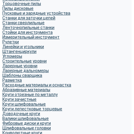
Торцовочные пилы
Пилы дисковые
Пусковые и зарядные устройства
Станки для заточки цепей
Станки сверлильные
Ленточнопильные станки
Стойки для инструмента
Измерительный инструмент
Рулетки
Линейки и угольники
Штангенциркули
Угломеры
Строительные уровни
Лазерные уровни
Лазерные дальномеры
Шаблоны сварщика
Разметка
Расходные материалы и оснастка
Абразивные материалы
Круги отрезные по металлу
Круги зачистные
Круги шлифовальные
Круги лепестковые торцевые
Доводочные круги
Валики шлифовальные
Фибровые диски и круги
Шлифовальные головки
Конволютные круги