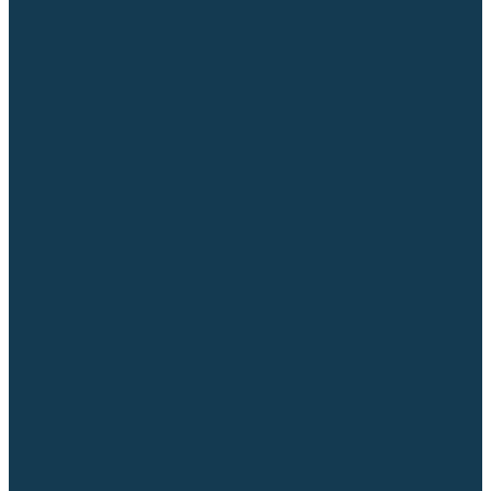
Регуляторы расхода газа
Строительное оборудование и инструмент
Генераторы (электростанции)
Пневмоинструмент
Аккумуляторный инструмент
Сетевой инструмент
Измерительный инструмент
Рулетки
Линейки и угольники
Штангенциркули
Угломеры
Строительные уровни
Расходные материалы и оснастка
Абразивные материалы
Корончатые сверла и штифты
Твёрдосплавные борфрезы
Щетки технические, щетки-крацовки
Резьбонарезной инструмент
Сварочные аппараты
Материалы для сварки
Плазменная резка (CUT)
Средства защиты
Газосварочное оборудование
...
Каталог товаров
Сварочные аппараты
Полуавтоматы (MIG-MAG)
Инверторы (MMA)