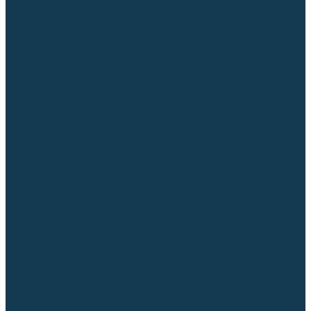
Гусаки TIG (головки, кнопки)
Соединители быстросъемные
Штуцеры
Переходники, разъёмы
Запчасти и комплектующие для сварки
Комплектующие ММА
Клеммы заземления
Кабельная продукция (вилки, розетки)
Аксессуары для автоматической сварки
Комплектующие SPOT
Сварочная химия
Спрей (от налипания брызг) и паста
Средства по уходу за металлом
Охлаждающая жидкость
Молотки сварщика
Приспособления для сварочных работ
Блоки жидкостного охлаждения
Тележки для сварочных аппаратов
Механизмы подачи и запчасти к ним
Подающие механизмы
Запчасти для подающих механизмов
Клапаны электромагнитные
Ролики для подающих механизмов
Дистанционное управление
Машинки для заточки вольфрамовых электродов
Вытяжная вентиляция (горелки с дымоотсосом)
Печи для прокалки электродов
Термопеналы