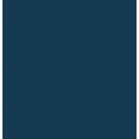
Для СПЕЦ. сталей и сплавов
Вольфрамовые электроды (неплавящиеся)
Припои
Флюсы
Керамические подкладки
Сварочные горелки
MIG горелки для полуавтомата
TIG горелки для аргонодуговой сварки
Расходные части к горелкам MIG-MAG
Сварочные наконечники
Вставки под наконечник
Диффузоры и изоляторы
Сопла для горелок MIG-MAG
Каналы направляющие
Наборы расходки для полуавтомата
Гусаки
Рукоятки
Кнопки
Спирали для горелки
Евроадаптеры, разъёмы
Шланг-пакеты
Расходные части к горелкам TIG
Цанги
Держатели цанг
Изоляторы, кольца TIG
Сопла TIG
Колпачки (заглушки)
Наборы расходки для TIG сварки