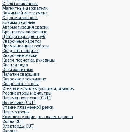
Столы сварочные
Магнитные держатели
Зажимной инструмент
Строгачи канавок
Клейма ударные
Автоматизация сварки
Вращатели сварочные
Центраторы для труб
Сварочные каретки
Промышленные роботы
Средства защиты
Сварочные маски
Краги, перчатки, руковицы
Спецодежда
Очки защитные
Палатки сварщика
Сварочное покрывало
Сварочные шторы
Стекла и комплектующие для масок
Респираторы и фильтры
Плазменная резка (CUT)
Источники (CUT)
Станки плазменной резки
Плазмотроны
Комплектующие для плазмотронов
Сопла CUT
Электроды CUT
Экраны