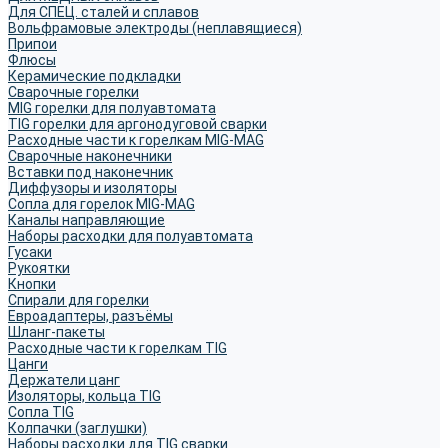
Для СПЕЦ. сталей и сплавов
Вольфрамовые электроды (неплавящиеся)
Припои
Флюсы
Керамические подкладки
Сварочные горелки
MIG горелки для полуавтомата
TIG горелки для аргонодуговой сварки
Расходные части к горелкам MIG-MAG
Сварочные наконечники
Вставки под наконечник
Диффузоры и изоляторы
Сопла для горелок MIG-MAG
Каналы направляющие
Наборы расходки для полуавтомата
Гусаки
Рукоятки
Кнопки
Спирали для горелки
Евроадаптеры, разъёмы
Шланг-пакеты
Расходные части к горелкам TIG
Цанги
Держатели цанг
Изоляторы, кольца TIG
Сопла TIG
Колпачки (заглушки)
Наборы расходки для TIG сварки