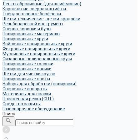
Ленты абразивные (для шлифмашин)
Корончатые сверла и штифты
Твёрдосплавные борфрезы
Щетки технические, щетки-крацовки
Резьбонарезной инструмент
Сверла, коронки и буры
Полировальные материалы
Полировальные круги
Войлочные полировальные круги
Фетровые полировальные круги
Муслиновые полировальные круги
Cизалевые полировальные круги
Полировальные головки
Полировальные валики
Щётки для чистки кругов
Полировальные пасты
Наборы для обработки (полировки)
Сварочные аппараты
Материалы для сварки
Плазменная резка (CUT)
Средства защиты
Газосварочное оборудование
Поиск