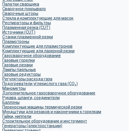
Палатки сварщика
Сварочное покрывало
Сварочные шторы
Стекла и комплектующие для масок
Респираторы и фильтры
Плазменная резка (CUT)
Источники (CUT)
Станки плазменной резки
Плазмотроны
Комплектующие для плазмотронов
Комплектующие для лазерной резки
Газосварочное оборудование
Газовые горелки
Газовые резаки
Лампы паяльные
Газовые редукторы
Регуляторы расхода газа
Подогреватели углекислого газа (CO₂)
Манометры
Дополнительное газосварочное оборудование
Рукава, шланги, соединители
Баллоны
Переносные машины термической резки
Мундштуки для резаков и наконечники к горелкам
Гайки, ниппели
Строительное оборудование и инструмент
Генераторы (электростанции)
Пневмоинструмент