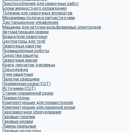
Приспособления для сварочных работ
Блоки жидкостного охлаждения
Тележки для сварочных аппаратов
Механизмы подачи и запчасти к ним
Дистанционное управление
Машинки для заточки вольфрамовых электродов
Автоматизация сварки
Вращатели сварочные
Центраторы для труб
Сварочные каретки
Промышленные роботы
Средства защиты
Сварочные маски
Краги, перчатки, руковицы
Спецодежда
Очки защитные
Палатки сварщика
Плазменная резка (CUT)
Источники (CUT)
Станки плазменной резки
Плазмотроны
Комплектующие для плазмотронов
Комплектующие для лазерной резки
Газосварочное оборудование
Газовые горелки
Газовые резаки
Лампы паяльные
Газовые редукторы