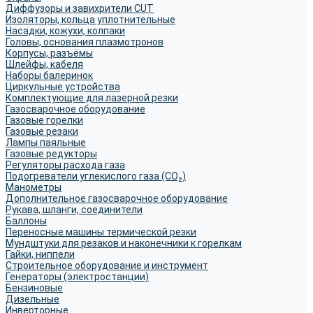
Диффузоры и завихрители CUT
Изоляторы, кольца уплотнительные
Насадки, кожухи, колпаки
Головы, основания плазмотронов
Корпусы, разъёмы
Шлейфы, кабеля
Наборы балеринок
Циркульные устройства
Комплектующие для лазерной резки
Газосварочное оборудование
Газовые горелки
Газовые резаки
Лампы паяльные
Газовые редукторы
Регуляторы расхода газа
Подогреватели углекислого газа (CO₂)
Манометры
Дополнительное газосварочное оборудование
Рукава, шланги, соединители
Баллоны
Переносные машины термической резки
Мундштуки для резаков и наконечники к горелкам
Гайки, ниппели
Строительное оборудование и инструмент
Генераторы (электростанции)
Бензиновые
Дизельные
Инверторные