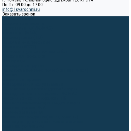
г. Тюмень, Головной офис, Дружбы, 128 к1 ст4
Пн-Пт: 09:00 до 17:00
info@1svarochnii.ru
Заказать звонок
Каталог товаров
Сварочные аппараты
Полуавтоматы (MIG-MAG)
Инверторы (MMA)
Аргонодуговые (TIG)
Выпрямители, реостаты
Точечная (SPOT)
Материалы для сварочных работ
Сварочная проволока
Электроды
Присадочные прутки
Вольфрамовые электроды (неплавящиеся)
Припои
Сварочные горелки
MIG горелки для полуавтомата
TIG горелки для аргонодуговой сварки
Расходные части к горелкам MIG-MAG
Расходные части к горелкам TIG
Запчасти и комплектующие для сварки
Комплектующие ММА
Клеммы заземления
Кабельная продукция (вилки, розетки)
Аксессуары для автоматической сварки
Комплектующие SPOT