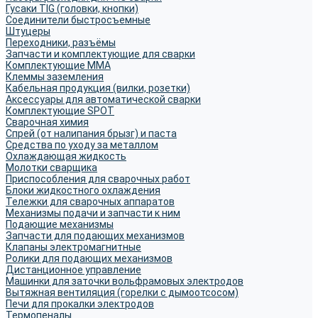
Гусаки TIG (головки, кнопки)
Соединители быстросъемные
Штуцеры
Переходники, разъёмы
Запчасти и комплектующие для сварки
Комплектующие ММА
Клеммы заземления
Кабельная продукция (вилки, розетки)
Аксессуары для автоматической сварки
Комплектующие SPOT
Сварочная химия
Спрей (от налипания брызг) и паста
Средства по уходу за металлом
Охлаждающая жидкость
Молотки сварщика
Приспособления для сварочных работ
Блоки жидкостного охлаждения
Тележки для сварочных аппаратов
Механизмы подачи и запчасти к ним
Подающие механизмы
Запчасти для подающих механизмов
Клапаны электромагнитные
Ролики для подающих механизмов
Дистанционное управление
Машинки для заточки вольфрамовых электродов
Вытяжная вентиляция (горелки с дымоотсосом)
Печи для прокалки электродов
Термопеналы