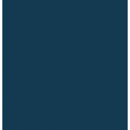
Аргонодуговые (TIG)
Выпрямители, реостаты
Точечная (SPOT)
Контактные
Автоматическая (SAW)
Генераторы и агрегаты для сварки
Лазерные
Материалы для сварочных работ
Сварочная проволока
Для УГЛЕРОДИСТЫХ сталей
Для НЕРЖАВЕЮЩИХ сталей
Для АЛЮМИНИЕВЫХ сплавов
Для МЕДНЫХ сплавов
Для СПЕЦ. сталей и сплавов
Самозащитная (порошковая)
Электроды
Для УГЛЕРОДИСТЫХ сталей
Для НЕРЖАВЕЮЩИХ сталей
Для АЛЮМИНИЕВЫХ сплавов
Для ЧУГУНА
Для НАПЛАВКИ
Для РЕЗКИ (угольные)
Для СПЕЦ. сталей и сплавов
Присадочные прутки
Для УГЛЕРОДИСТЫХ сталей
Для НЕРЖАВЕЮЩИХ сталей
Для АЛЮМИНИЕВЫХ сплавов
Для МЕДНЫХ сплавов