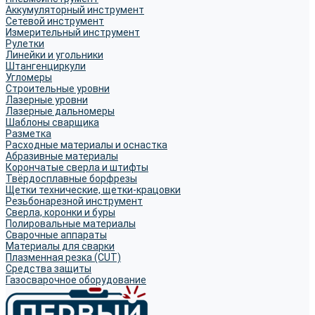
Аккумуляторный инструмент
Сетевой инструмент
Измерительный инструмент
Рулетки
Линейки и угольники
Штангенциркули
Угломеры
Строительные уровни
Лазерные уровни
Лазерные дальномеры
Шаблоны сварщика
Разметка
Расходные материалы и оснастка
Абразивные материалы
Корончатые сверла и штифты
Твёрдосплавные борфрезы
Щетки технические, щетки-крацовки
Резьбонарезной инструмент
Сверла, коронки и буры
Полировальные материалы
Сварочные аппараты
Материалы для сварки
Плазменная резка (CUT)
Средства защиты
Газосварочное оборудование