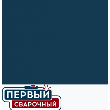
Ленты абразивные (для шлифмашин)
Корончатые сверла и штифты
Твёрдосплавные борфрезы
Щетки технические, щетки-крацовки
Резьбонарезной инструмент
Сверла, коронки и буры
Полировальные материалы
Полировальные круги
Войлочные полировальные круги
Фетровые полировальные круги
Муслиновые полировальные круги
Cизалевые полировальные круги
Полировальные головки
Полировальные валики
Щётки для чистки кругов
Полировальные пасты
Наборы для обработки (полировки)
Сварочные аппараты
Материалы для сварки
Плазменная резка (CUT)
Средства защиты
Газосварочное оборудование