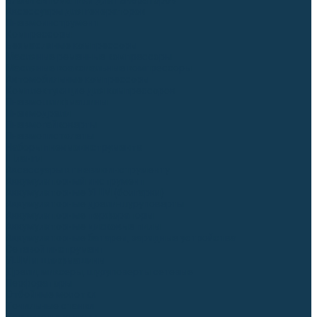
Блоки автоматики для генераторов
Аксессуары для генераторов
Пневмоинструмент
Компрессоры
Безмасляные компрессоры
Масляные ременные компрессоры
Масляные коаксиальные компрессоры
Автомобильные компрессоры
Комплектующие для компрессоров
Пневмошлифмашины
Пневмодрели
Пневмогайковерты
Пневмопистолеты
Наборы пневмоинструмента
Шланги
Аксессуары к пневмоинструменту
Аккумуляторный инструмент
Аккумуляторные УШМ (болгарки)
Аккумуляторные дрели-шуруповерты
Аккумуляторные перфораторы
Аккумуляторные дисковые пилы
Аккумуляторные батареи, зарядные устройства
Сетевой инструмент
УШМ и шлифмашины
Дрели, миксеры, шуруповерты сетевые
Перфораторы
Отбойные молотки
Точильные станки