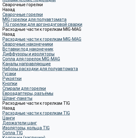
Сварочные горелки
Назад
Сварочные горелки
MIG горелки для полуавтомата
TIG горелки для аргонодуговой сварки
Расходные части к горелкам MIG-MAG
Назад
Расходные части к горелкам MIG-MAG
Сварочные наконечники
Вставки под наконечник
Диффузоры и изоляторы
Сопла для горелок MIG-MAG
Каналы направляющие
Наборы расходки для полуавтомата
Гусаки
Рукоятки
Кнопки
Спирали для горелки
Евроадаптеры, разъёмы
Шланг-пакеты
Расходные части к горелкам TIG
Назад
Расходные части к горелкам TIG
Цанги
Держатели цанг
Изоляторы, кольца TIG
Сопла TIG
Колпачки (заглушки)