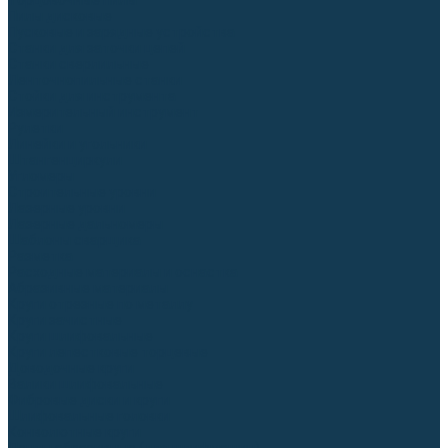
Торцовочные пилы
Пилы дисковые
Пусковые и зарядные устройства
Станки для заточки цепей
Станки сверлильные
Ленточнопильные станки
Стойки для инструмента
Измерительный инструмент
Рулетки
Линейки и угольники
Штангенциркули
Угломеры
Строительные уровни
Лазерные уровни
Лазерные дальномеры
Шаблоны сварщика
Разметка
Расходные материалы и оснастка
Абразивные материалы
Круги отрезные по металлу
Круги зачистные
Круги шлифовальные
Круги лепестковые торцевые
Доводочные круги
Валики шлифовальные
Фибровые диски и круги
Шлифовальные головки
Конволютные круги