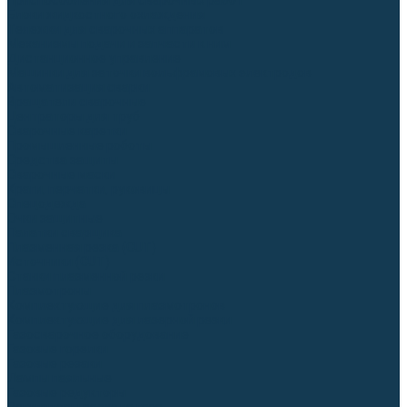
Приспособления для сварочных работ
Блоки жидкостного охлаждения
Тележки для сварочных аппаратов
Механизмы подачи и запчасти к ним
Дистанционное управление
Машинки для заточки вольфрамовых электродов
Автоматизация сварки
Вращатели сварочные
Центраторы для труб
Сварочные каретки
Промышленные роботы
Средства защиты
Сварочные маски
Краги, перчатки, руковицы
Спецодежда
Очки защитные
Палатки сварщика
Плазменная резка (CUT)
Источники (CUT)
Станки плазменной резки
Плазмотроны
Комплектующие для плазмотронов
Комплектующие для лазерной резки
Газосварочное оборудование
Газовые горелки
Газовые резаки
Лампы паяльные
Газовые редукторы