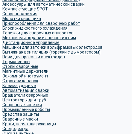
Аксессуары для автоматической сварки
Комплектующие SPOT
Сварочная химия
Молотки сварщика
Приспособления для сварочных работ
Блоки жидкостного охлаждения
Тележки для сварочных аппаратов
Механизмы подачи и запчасти к ним
Дистанционное управление
Машинки для заточки вольфрамовых электродов
Вытяжная вентиляция (горелки с дымоотсосом)
Печи для прокалки электродов
Термопеналы
Столы сварочные
Магнитные держатели
Зажимной инструмент
Строгачи канавок
Клейма ударные
Автоматизация сварки
Вращатели сварочные
Центраторы для труб
Сварочные каретки
Промышленные роботы
Средства защиты
Сварочные маски
Краги, перчатки, руковицы
Спецодежда
Очки защитные