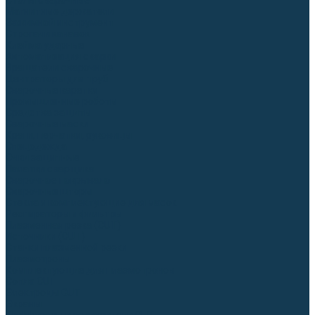
Столы сварочные
Магнитные держатели
Зажимной инструмент
Строгачи канавок
Клейма ударные
Автоматизация сварки
Вращатели сварочные
Центраторы для труб
Сварочные каретки
Промышленные роботы
Средства защиты
Сварочные маски
Краги, перчатки, руковицы
Спецодежда
Очки защитные
Палатки сварщика
Сварочное покрывало
Сварочные шторы
Стекла и комплектующие для масок
Респираторы и фильтры
Плазменная резка (CUT)
Источники (CUT)
Станки плазменной резки
Плазмотроны
Комплектующие для плазмотронов
Сопла CUT
Электроды CUT
Экраны