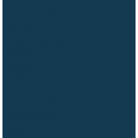
Диффузоры и завихрители CUT
Изоляторы, кольца уплотнительные
Насадки, кожухи, колпаки
Головы, основания плазмотронов
Корпусы, разъёмы
Шлейфы, кабеля
Наборы балеринок
Циркульные устройства
Комплектующие для лазерной резки
Газосварочное оборудование
Газовые горелки
Газовые резаки
Лампы паяльные
Газовые редукторы
Регуляторы расхода газа
Подогреватели углекислого газа (CO₂)
Манометры
Дополнительное газосварочное оборудование
Рукава, шланги, соединители
Баллоны
Переносные машины термической резки
Мундштуки для резаков и наконечники к горелкам
Гайки, ниппели
Строительное оборудование и инструмент
Генераторы (электростанции)
Бензиновые
Дизельные
Инверторные