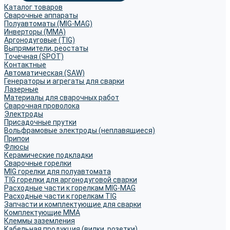
Каталог товаров
Сварочные аппараты
Полуавтоматы (MIG-MAG)
Инверторы (MMA)
Аргонодуговые (TIG)
Выпрямители, реостаты
Точечная (SPOT)
Контактные
Автоматическая (SAW)
Генераторы и агрегаты для сварки
Лазерные
Материалы для сварочных работ
Сварочная проволока
Электроды
Присадочные прутки
Вольфрамовые электроды (неплавящиеся)
Припои
Флюсы
Керамические подкладки
Сварочные горелки
MIG горелки для полуавтомата
TIG горелки для аргонодуговой сварки
Расходные части к горелкам MIG-MAG
Расходные части к горелкам TIG
Запчасти и комплектующие для сварки
Комплектующие ММА
Клеммы заземления
Кабельная продукция (вилки, розетки)