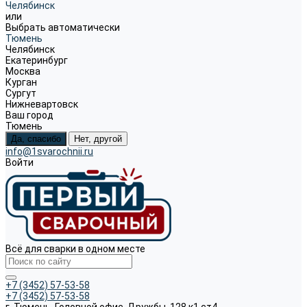
Челябинск
или
Выбрать автоматически
Тюмень
Челябинск
Екатеринбург
Москва
Курган
Сургут
Нижневартовск
Ваш город
Тюмень
Да, спасибо
Нет, другой
info@1svarochnii.ru
Войти
Всё для сварки в одном месте
+7 (3452) 57-53-58
+7 (3452) 57-53-58