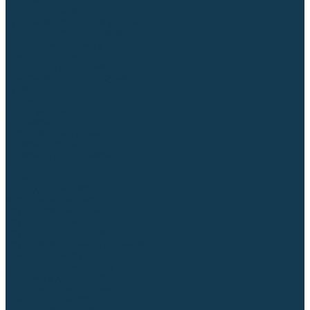
Торцовочные пилы
Пилы дисковые
Пусковые и зарядные устройства
Станки для заточки цепей
Станки сверлильные
Ленточнопильные станки
Стойки для инструмента
Измерительный инструмент
Рулетки
Линейки и угольники
Штангенциркули
Угломеры
Строительные уровни
Лазерные уровни
Лазерные дальномеры
Шаблоны сварщика
Разметка
Расходные материалы и оснастка
Абразивные материалы
Круги отрезные по металлу
Круги зачистные
Круги шлифовальные
Круги лепестковые торцевые
Доводочные круги
Валики шлифовальные
Фибровые диски и круги
Шлифовальные головки
Конволютные круги