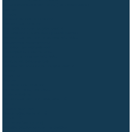
Для СПЕЦ. сталей и сплавов
Вольфрамовые электроды (неплавящиеся)
Припои
Флюсы
Керамические подкладки
Сварочные горелки
MIG горелки для полуавтомата
TIG горелки для аргонодуговой сварки
Расходные части к горелкам MIG-MAG
Сварочные наконечники
Вставки под наконечник
Диффузоры и изоляторы
Сопла для горелок MIG-MAG
Каналы направляющие
Наборы расходки для полуавтомата
Гусаки
Рукоятки
Кнопки
Спирали для горелки
Евроадаптеры, разъёмы
Шланг-пакеты
Расходные части к горелкам TIG
Цанги
Держатели цанг
Изоляторы, кольца TIG
Сопла TIG
Колпачки (заглушки)
Наборы расходки для TIG сварки