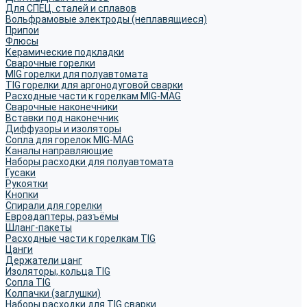
Для СПЕЦ. сталей и сплавов
Вольфрамовые электроды (неплавящиеся)
Припои
Флюсы
Керамические подкладки
Сварочные горелки
MIG горелки для полуавтомата
TIG горелки для аргонодуговой сварки
Расходные части к горелкам MIG-MAG
Сварочные наконечники
Вставки под наконечник
Диффузоры и изоляторы
Сопла для горелок MIG-MAG
Каналы направляющие
Наборы расходки для полуавтомата
Гусаки
Рукоятки
Кнопки
Спирали для горелки
Евроадаптеры, разъёмы
Шланг-пакеты
Расходные части к горелкам TIG
Цанги
Держатели цанг
Изоляторы, кольца TIG
Сопла TIG
Колпачки (заглушки)
Наборы расходки для TIG сварки