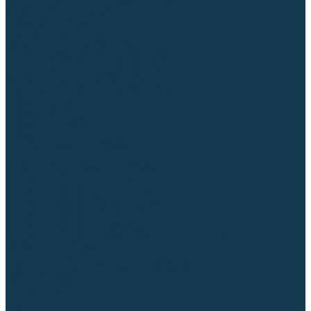
Блоки автоматики для генераторов
Аксессуары для генераторов
Пневмоинструмент
Компрессоры
Безмасляные компрессоры
Масляные ременные компрессоры
Масляные коаксиальные компрессоры
Автомобильные компрессоры
Комплектующие для компрессоров
Пневмошлифмашины
Пневмодрели
Пневмогайковерты
Пневмопистолеты
Наборы пневмоинструмента
Шланги
Аксессуары к пневмоинструменту
Аккумуляторный инструмент
Аккумуляторные УШМ (болгарки)
Аккумуляторные дрели-шуруповерты
Аккумуляторные перфораторы
Аккумуляторные дисковые пилы
Аккумуляторные батареи, зарядные устройства
Сетевой инструмент
УШМ и шлифмашины
Дрели, миксеры, шуруповерты сетевые
Перфораторы
Отбойные молотки
Точильные станки