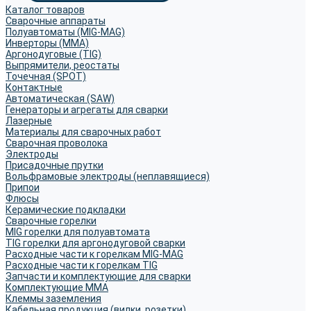
Каталог товаров
Сварочные аппараты
Полуавтоматы (MIG-MAG)
Инверторы (MMA)
Аргонодуговые (TIG)
Выпрямители, реостаты
Точечная (SPOT)
Контактные
Автоматическая (SAW)
Генераторы и агрегаты для сварки
Лазерные
Материалы для сварочных работ
Сварочная проволока
Электроды
Присадочные прутки
Вольфрамовые электроды (неплавящиеся)
Припои
Флюсы
Керамические подкладки
Сварочные горелки
MIG горелки для полуавтомата
TIG горелки для аргонодуговой сварки
Расходные части к горелкам MIG-MAG
Расходные части к горелкам TIG
Запчасти и комплектующие для сварки
Комплектующие ММА
Клеммы заземления
Кабельная продукция (вилки, розетки)