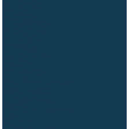
Столы сварочные
Магнитные держатели
Зажимной инструмент
Строгачи канавок
Клейма ударные
Автоматизация сварки
Вращатели сварочные
Центраторы для труб
Сварочные каретки
Промышленные роботы
Средства защиты
Сварочные маски
Краги, перчатки, руковицы
Спецодежда
Очки защитные
Палатки сварщика
Сварочное покрывало
Сварочные шторы
Стекла и комплектующие для масок
Респираторы и фильтры
Плазменная резка (CUT)
Источники (CUT)
Станки плазменной резки
Плазмотроны
Комплектующие для плазмотронов
Сопла CUT
Электроды CUT
Экраны