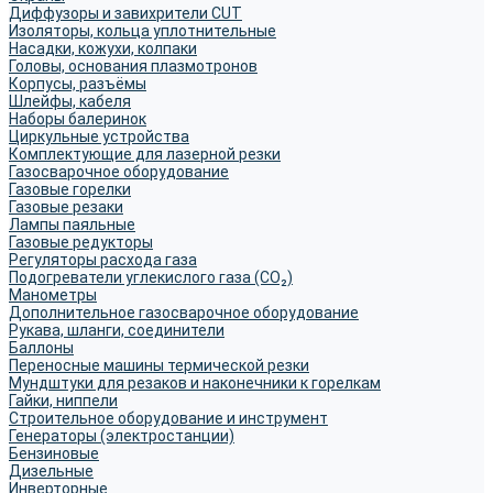
Диффузоры и завихрители CUT
Изоляторы, кольца уплотнительные
Насадки, кожухи, колпаки
Головы, основания плазмотронов
Корпусы, разъёмы
Шлейфы, кабеля
Наборы балеринок
Циркульные устройства
Комплектующие для лазерной резки
Газосварочное оборудование
Газовые горелки
Газовые резаки
Лампы паяльные
Газовые редукторы
Регуляторы расхода газа
Подогреватели углекислого газа (CO₂)
Манометры
Дополнительное газосварочное оборудование
Рукава, шланги, соединители
Баллоны
Переносные машины термической резки
Мундштуки для резаков и наконечники к горелкам
Гайки, ниппели
Строительное оборудование и инструмент
Генераторы (электростанции)
Бензиновые
Дизельные
Инверторные