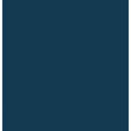
Аргонодуговые (TIG)
Выпрямители, реостаты
Точечная (SPOT)
Контактные
Автоматическая (SAW)
Генераторы и агрегаты для сварки
Лазерные
Материалы для сварочных работ
Сварочная проволока
Для УГЛЕРОДИСТЫХ сталей
Для НЕРЖАВЕЮЩИХ сталей
Для АЛЮМИНИЕВЫХ сплавов
Для МЕДНЫХ сплавов
Для СПЕЦ. сталей и сплавов
Самозащитная (порошковая)
Электроды
Для УГЛЕРОДИСТЫХ сталей
Для НЕРЖАВЕЮЩИХ сталей
Для АЛЮМИНИЕВЫХ сплавов
Для ЧУГУНА
Для НАПЛАВКИ
Для РЕЗКИ (угольные)
Для СПЕЦ. сталей и сплавов
Присадочные прутки
Для УГЛЕРОДИСТЫХ сталей
Для НЕРЖАВЕЮЩИХ сталей
Для АЛЮМИНИЕВЫХ сплавов
Для МЕДНЫХ сплавов