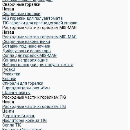
Сварочные горелки
Назад
Сварочные горелки
MIG горелки для полуавтомата
TIG горелки для аргонодуговой сварки
Расходные части к горелкам MIG-MAG
Назад
Расходные части к горелкам MIG-MAG
Сварочные наконечники
Вставки под наконечник
Диффузоры и изоляторы
Сопла для горелок MIG-MAG
Каналы направляющие
Наборы расходки для полуавтомата
Гусаки
Рукоятки
Кнопки
Спирали для горелки
Евроадаптеры, разъёмы
Шланг-пакеты
Расходные части к горелкам TIG
Назад
Расходные части к горелкам TIG
Цанги
Держатели цанг
Изоляторы, кольца TIG
Сопла TIG
Колпачки (заглушки)