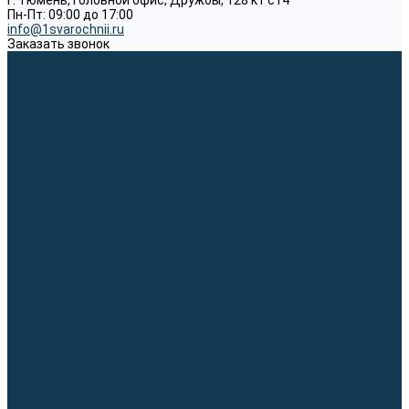
г. Тюмень, Головной офис, Дружбы, 128 к1 ст4
Пн-Пт: 09:00 до 17:00
info@1svarochnii.ru
Заказать звонок
Каталог товаров
Сварочные аппараты
Полуавтоматы (MIG-MAG)
Инверторы (MMA)
Аргонодуговые (TIG)
Выпрямители, реостаты
Точечная (SPOT)
Материалы для сварочных работ
Сварочная проволока
Электроды
Присадочные прутки
Вольфрамовые электроды (неплавящиеся)
Припои
Сварочные горелки
MIG горелки для полуавтомата
TIG горелки для аргонодуговой сварки
Расходные части к горелкам MIG-MAG
Расходные части к горелкам TIG
Запчасти и комплектующие для сварки
Комплектующие ММА
Клеммы заземления
Кабельная продукция (вилки, розетки)
Аксессуары для автоматической сварки
Комплектующие SPOT