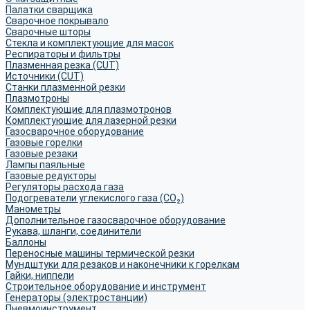
Палатки сварщика
Сварочное покрывало
Сварочные шторы
Стекла и комплектующие для масок
Респираторы и фильтры
Плазменная резка (CUT)
Источники (CUT)
Станки плазменной резки
Плазмотроны
Комплектующие для плазмотронов
Комплектующие для лазерной резки
Газосварочное оборудование
Газовые горелки
Газовые резаки
Лампы паяльные
Газовые редукторы
Регуляторы расхода газа
Подогреватели углекислого газа (CO₂)
Манометры
Дополнительное газосварочное оборудование
Рукава, шланги, соединители
Баллоны
Переносные машины термической резки
Мундштуки для резаков и наконечники к горелкам
Гайки, ниппели
Строительное оборудование и инструмент
Генераторы (электростанции)
Пневмоинструмент