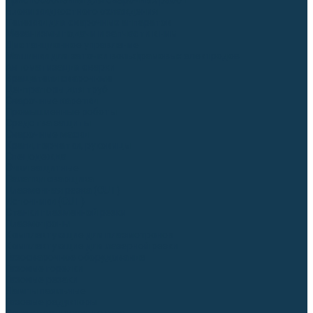
Приспособления для сварочных работ
Блоки жидкостного охлаждения
Тележки для сварочных аппаратов
Механизмы подачи и запчасти к ним
Дистанционное управление
Машинки для заточки вольфрамовых электродов
Автоматизация сварки
Вращатели сварочные
Центраторы для труб
Сварочные каретки
Промышленные роботы
Средства защиты
Сварочные маски
Краги, перчатки, руковицы
Спецодежда
Очки защитные
Палатки сварщика
Плазменная резка (CUT)
Источники (CUT)
Станки плазменной резки
Плазмотроны
Комплектующие для плазмотронов
Комплектующие для лазерной резки
Газосварочное оборудование
Газовые горелки
Газовые резаки
Лампы паяльные
Газовые редукторы