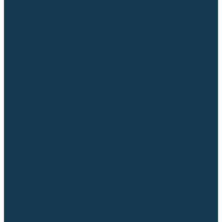
Регуляторы расхода газа
Строительное оборудование и инструмент
Генераторы (электростанции)
Пневмоинструмент
Аккумуляторный инструмент
Сетевой инструмент
Измерительный инструмент
Рулетки
Линейки и угольники
Штангенциркули
Угломеры
Строительные уровни
Расходные материалы и оснастка
Абразивные материалы
Корончатые сверла и штифты
Твёрдосплавные борфрезы
Щетки технические, щетки-крацовки
Резьбонарезной инструмент
Сварочные аппараты
Материалы для сварки
Плазменная резка (CUT)
Средства защиты
Газосварочное оборудование
...
Каталог товаров
Сварочные аппараты
Полуавтоматы (MIG-MAG)
Инверторы (MMA)