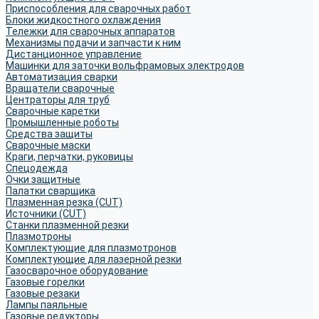
Приспособления для сварочных работ
Блоки жидкостного охлаждения
Тележки для сварочных аппаратов
Механизмы подачи и запчасти к ним
Дистанционное управление
Машинки для заточки вольфрамовых электродов
Автоматизация сварки
Вращатели сварочные
Центраторы для труб
Сварочные каретки
Промышленные роботы
Средства защиты
Сварочные маски
Краги, перчатки, руковицы
Спецодежда
Очки защитные
Палатки сварщика
Плазменная резка (CUT)
Источники (CUT)
Станки плазменной резки
Плазмотроны
Комплектующие для плазмотронов
Комплектующие для лазерной резки
Газосварочное оборудование
Газовые горелки
Газовые резаки
Лампы паяльные
Газовые редукторы