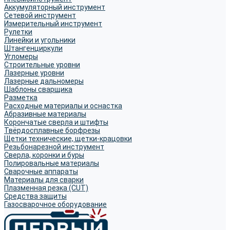
Аккумуляторный инструмент
Сетевой инструмент
Измерительный инструмент
Рулетки
Линейки и угольники
Штангенциркули
Угломеры
Строительные уровни
Лазерные уровни
Лазерные дальномеры
Шаблоны сварщика
Разметка
Расходные материалы и оснастка
Абразивные материалы
Корончатые сверла и штифты
Твёрдосплавные борфрезы
Щетки технические, щетки-крацовки
Резьбонарезной инструмент
Сверла, коронки и буры
Полировальные материалы
Сварочные аппараты
Материалы для сварки
Плазменная резка (CUT)
Средства защиты
Газосварочное оборудование