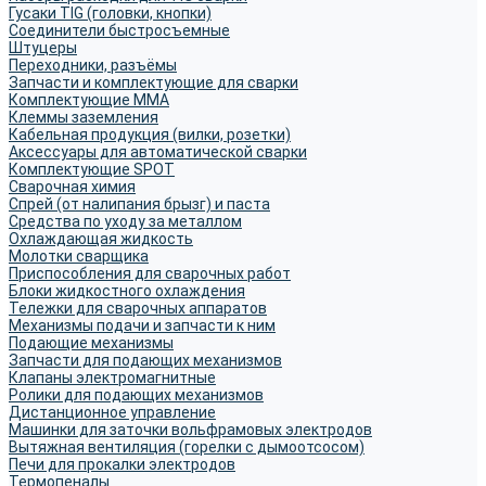
Гусаки TIG (головки, кнопки)
Соединители быстросъемные
Штуцеры
Переходники, разъёмы
Запчасти и комплектующие для сварки
Комплектующие ММА
Клеммы заземления
Кабельная продукция (вилки, розетки)
Аксессуары для автоматической сварки
Комплектующие SPOT
Сварочная химия
Спрей (от налипания брызг) и паста
Средства по уходу за металлом
Охлаждающая жидкость
Молотки сварщика
Приспособления для сварочных работ
Блоки жидкостного охлаждения
Тележки для сварочных аппаратов
Механизмы подачи и запчасти к ним
Подающие механизмы
Запчасти для подающих механизмов
Клапаны электромагнитные
Ролики для подающих механизмов
Дистанционное управление
Машинки для заточки вольфрамовых электродов
Вытяжная вентиляция (горелки с дымоотсосом)
Печи для прокалки электродов
Термопеналы