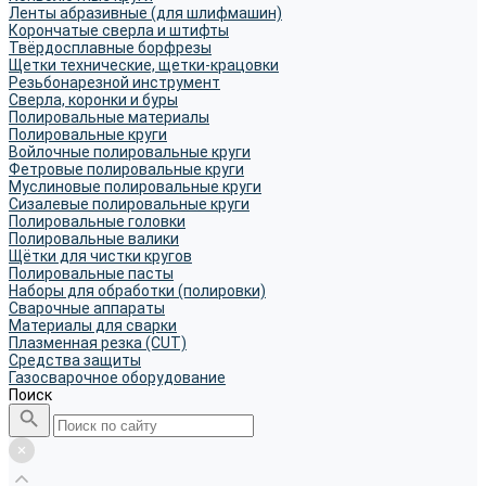
Ленты абразивные (для шлифмашин)
Корончатые сверла и штифты
Твёрдосплавные борфрезы
Щетки технические, щетки-крацовки
Резьбонарезной инструмент
Сверла, коронки и буры
Полировальные материалы
Полировальные круги
Войлочные полировальные круги
Фетровые полировальные круги
Муслиновые полировальные круги
Cизалевые полировальные круги
Полировальные головки
Полировальные валики
Щётки для чистки кругов
Полировальные пасты
Наборы для обработки (полировки)
Сварочные аппараты
Материалы для сварки
Плазменная резка (CUT)
Средства защиты
Газосварочное оборудование
Поиск