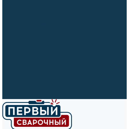
Ленты абразивные (для шлифмашин)
Корончатые сверла и штифты
Твёрдосплавные борфрезы
Щетки технические, щетки-крацовки
Резьбонарезной инструмент
Сверла, коронки и буры
Полировальные материалы
Полировальные круги
Войлочные полировальные круги
Фетровые полировальные круги
Муслиновые полировальные круги
Cизалевые полировальные круги
Полировальные головки
Полировальные валики
Щётки для чистки кругов
Полировальные пасты
Наборы для обработки (полировки)
Сварочные аппараты
Материалы для сварки
Плазменная резка (CUT)
Средства защиты
Газосварочное оборудование