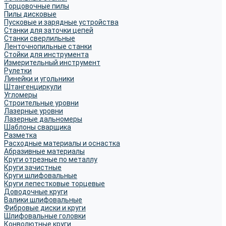
Торцовочные пилы
Пилы дисковые
Пусковые и зарядные устройства
Станки для заточки цепей
Станки сверлильные
Ленточнопильные станки
Стойки для инструмента
Измерительный инструмент
Рулетки
Линейки и угольники
Штангенциркули
Угломеры
Строительные уровни
Лазерные уровни
Лазерные дальномеры
Шаблоны сварщика
Разметка
Расходные материалы и оснастка
Абразивные материалы
Круги отрезные по металлу
Круги зачистные
Круги шлифовальные
Круги лепестковые торцевые
Доводочные круги
Валики шлифовальные
Фибровые диски и круги
Шлифовальные головки
Конволютные круги