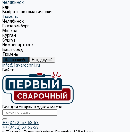
Челябинск
или
Выбрать автоматически
Тюмень
Челябинск
Екатеринбург
Москва
Курган
Сургут
Нижневартовск
Ваш город
Тюмень
Да, спасибо
Нет, другой
info@1svarochnii.ru
Войти
Всё для сварки в одном месте
+7 (3452) 57-53-58
+7 (3452) 57-53-58