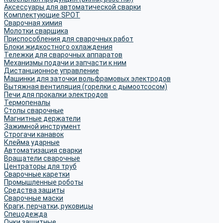
Аксессуары для автоматической сварки
Комплектующие SPOT
Сварочная химия
Молотки сварщика
Приспособления для сварочных работ
Блоки жидкостного охлаждения
Тележки для сварочных аппаратов
Механизмы подачи и запчасти к ним
Дистанционное управление
Машинки для заточки вольфрамовых электродов
Вытяжная вентиляция (горелки с дымоотсосом)
Печи для прокалки электродов
Термопеналы
Столы сварочные
Магнитные держатели
Зажимной инструмент
Строгачи канавок
Клейма ударные
Автоматизация сварки
Вращатели сварочные
Центраторы для труб
Сварочные каретки
Промышленные роботы
Средства защиты
Сварочные маски
Краги, перчатки, руковицы
Спецодежда
Очки защитные