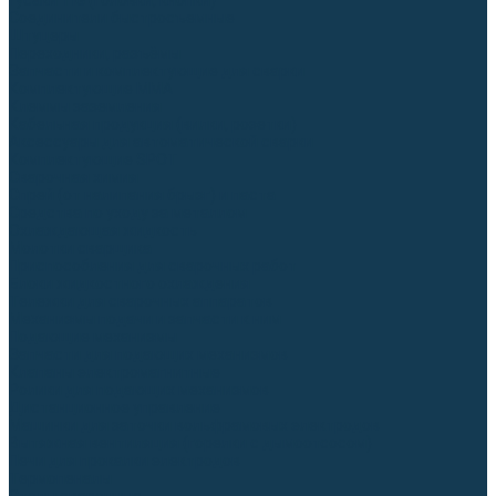
Гусаки TIG (головки, кнопки)
Соединители быстросъемные
Штуцеры
Переходники, разъёмы
Запчасти и комплектующие для сварки
Комплектующие ММА
Клеммы заземления
Кабельная продукция (вилки, розетки)
Аксессуары для автоматической сварки
Комплектующие SPOT
Сварочная химия
Спрей (от налипания брызг) и паста
Средства по уходу за металлом
Охлаждающая жидкость
Молотки сварщика
Приспособления для сварочных работ
Блоки жидкостного охлаждения
Тележки для сварочных аппаратов
Механизмы подачи и запчасти к ним
Подающие механизмы
Запчасти для подающих механизмов
Клапаны электромагнитные
Ролики для подающих механизмов
Дистанционное управление
Машинки для заточки вольфрамовых электродов
Вытяжная вентиляция (горелки с дымоотсосом)
Печи для прокалки электродов
Термопеналы