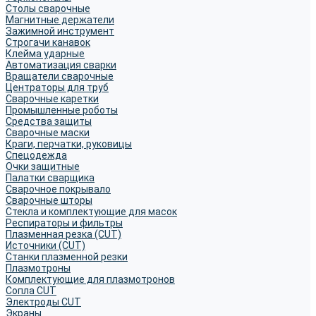
Столы сварочные
Магнитные держатели
Зажимной инструмент
Строгачи канавок
Клейма ударные
Автоматизация сварки
Вращатели сварочные
Центраторы для труб
Сварочные каретки
Промышленные роботы
Средства защиты
Сварочные маски
Краги, перчатки, руковицы
Спецодежда
Очки защитные
Палатки сварщика
Сварочное покрывало
Сварочные шторы
Стекла и комплектующие для масок
Респираторы и фильтры
Плазменная резка (CUT)
Источники (CUT)
Станки плазменной резки
Плазмотроны
Комплектующие для плазмотронов
Сопла CUT
Электроды CUT
Экраны