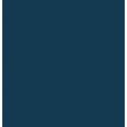
Диффузоры и завихрители CUT
Изоляторы, кольца уплотнительные
Насадки, кожухи, колпаки
Головы, основания плазмотронов
Корпусы, разъёмы
Шлейфы, кабеля
Наборы балеринок
Циркульные устройства
Комплектующие для лазерной резки
Газосварочное оборудование
Газовые горелки
Газовые резаки
Лампы паяльные
Газовые редукторы
Регуляторы расхода газа
Подогреватели углекислого газа (CO₂)
Манометры
Дополнительное газосварочное оборудование
Рукава, шланги, соединители
Баллоны
Переносные машины термической резки
Мундштуки для резаков и наконечники к горелкам
Гайки, ниппели
Строительное оборудование и инструмент
Генераторы (электростанции)
Бензиновые
Дизельные
Инверторные