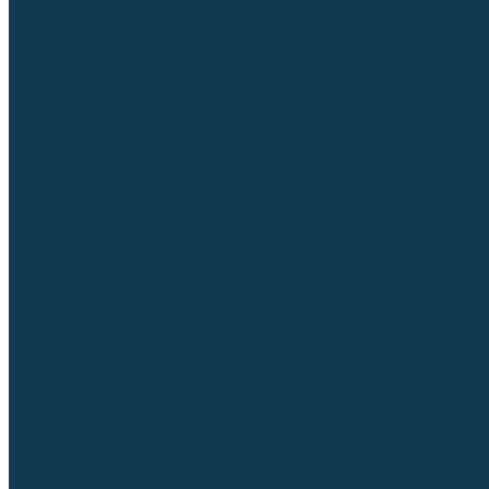
Аргонодуговые (TIG)
Выпрямители, реостаты
Точечная (SPOT)
Контактные
Автоматическая (SAW)
Генераторы и агрегаты для сварки
Лазерные
Материалы для сварочных работ
Сварочная проволока
Для УГЛЕРОДИСТЫХ сталей
Для НЕРЖАВЕЮЩИХ сталей
Для АЛЮМИНИЕВЫХ сплавов
Для МЕДНЫХ сплавов
Для СПЕЦ. сталей и сплавов
Самозащитная (порошковая)
Электроды
Для УГЛЕРОДИСТЫХ сталей
Для НЕРЖАВЕЮЩИХ сталей
Для АЛЮМИНИЕВЫХ сплавов
Для ЧУГУНА
Для НАПЛАВКИ
Для РЕЗКИ (угольные)
Для СПЕЦ. сталей и сплавов
Присадочные прутки
Для УГЛЕРОДИСТЫХ сталей
Для НЕРЖАВЕЮЩИХ сталей
Для АЛЮМИНИЕВЫХ сплавов
Для МЕДНЫХ сплавов