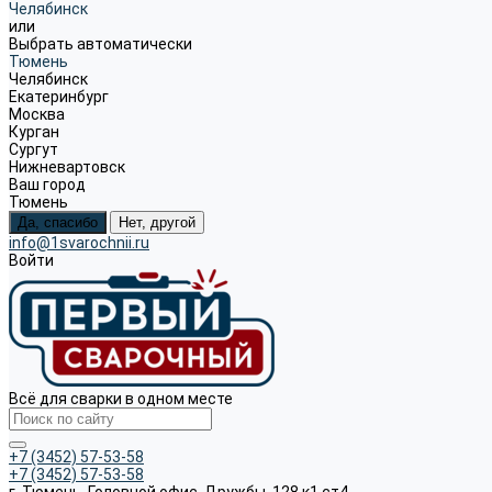
Челябинск
или
Выбрать автоматически
Тюмень
Челябинск
Екатеринбург
Москва
Курган
Сургут
Нижневартовск
Ваш город
Тюмень
Да, спасибо
Нет, другой
info@1svarochnii.ru
Войти
Всё для сварки в одном месте
+7 (3452) 57-53-58
+7 (3452) 57-53-58