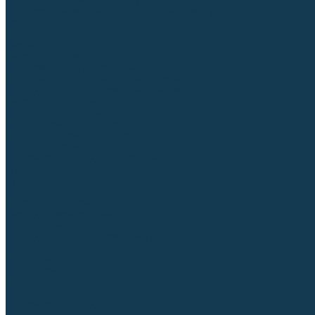
Для СПЕЦ. сталей и сплавов
Вольфрамовые электроды (неплавящиеся)
Припои
Флюсы
Керамические подкладки
Сварочные горелки
MIG горелки для полуавтомата
TIG горелки для аргонодуговой сварки
Расходные части к горелкам MIG-MAG
Сварочные наконечники
Вставки под наконечник
Диффузоры и изоляторы
Сопла для горелок MIG-MAG
Каналы направляющие
Наборы расходки для полуавтомата
Гусаки
Рукоятки
Кнопки
Спирали для горелки
Евроадаптеры, разъёмы
Шланг-пакеты
Расходные части к горелкам TIG
Цанги
Держатели цанг
Изоляторы, кольца TIG
Сопла TIG
Колпачки (заглушки)
Наборы расходки для TIG сварки