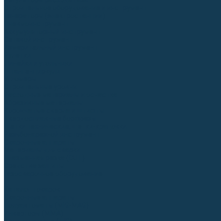
Регуляторы расхода газа
Строительное оборудование и инструмент
Генераторы (электростанции)
Пневмоинструмент
Аккумуляторный инструмент
Сетевой инструмент
Измерительный инструмент
Рулетки
Линейки и угольники
Штангенциркули
Угломеры
Строительные уровни
Расходные материалы и оснастка
Абразивные материалы
Корончатые сверла и штифты
Твёрдосплавные борфрезы
Щетки технические, щетки-крацовки
Резьбонарезной инструмент
Сварочные аппараты
Материалы для сварки
Плазменная резка (CUT)
Средства защиты
Газосварочное оборудование
...
Каталог товаров
Сварочные аппараты
Полуавтоматы (MIG-MAG)
Инверторы (MMA)