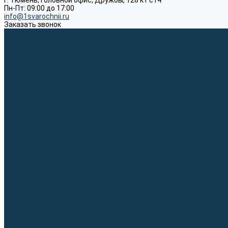
г. Тюмень, Головной офис, Дружбы, 128 к1 ст4
Пн-Пт: 09:00 до 17:00
info@1svarochnii.ru
Заказать звонок
Каталог товаров
Сварочные аппараты
Полуавтоматы (MIG-MAG)
Инверторы (MMA)
Аргонодуговые (TIG)
Выпрямители, реостаты
Точечная (SPOT)
Материалы для сварочных работ
Сварочная проволока
Электроды
Присадочные прутки
Вольфрамовые электроды (неплавящиеся)
Припои
Сварочные горелки
MIG горелки для полуавтомата
TIG горелки для аргонодуговой сварки
Расходные части к горелкам MIG-MAG
Расходные части к горелкам TIG
Запчасти и комплектующие для сварки
Комплектующие ММА
Клеммы заземления
Кабельная продукция (вилки, розетки)
Аксессуары для автоматической сварки
Комплектующие SPOT