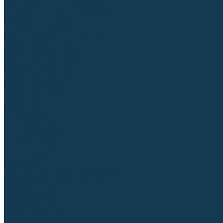
Приспособления для сварочных работ
Блоки жидкостного охлаждения
Тележки для сварочных аппаратов
Механизмы подачи и запчасти к ним
Дистанционное управление
Машинки для заточки вольфрамовых электродов
Автоматизация сварки
Вращатели сварочные
Центраторы для труб
Сварочные каретки
Промышленные роботы
Средства защиты
Сварочные маски
Краги, перчатки, руковицы
Спецодежда
Очки защитные
Палатки сварщика
Плазменная резка (CUT)
Источники (CUT)
Станки плазменной резки
Плазмотроны
Комплектующие для плазмотронов
Комплектующие для лазерной резки
Газосварочное оборудование
Газовые горелки
Газовые резаки
Лампы паяльные
Газовые редукторы