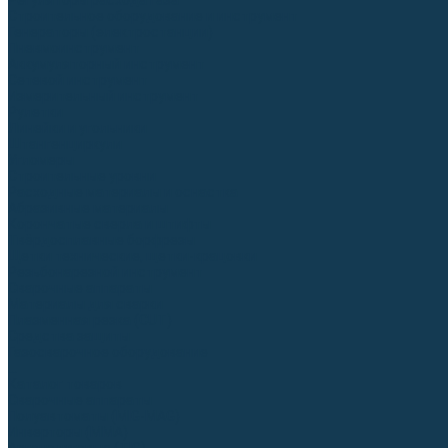
Регуляторы расхода газа
Строительное оборудование и инструмент
Генераторы (электростанции)
Пневмоинструмент
Аккумуляторный инструмент
Сетевой инструмент
Измерительный инструмент
Рулетки
Линейки и угольники
Штангенциркули
Угломеры
Строительные уровни
Расходные материалы и оснастка
Абразивные материалы
Корончатые сверла и штифты
Твёрдосплавные борфрезы
Щетки технические, щетки-крацовки
Резьбонарезной инструмент
Сварочные аппараты
Материалы для сварки
Плазменная резка (CUT)
Средства защиты
Газосварочное оборудование
...
Каталог товаров
Сварочные аппараты
Полуавтоматы (MIG-MAG)
Инверторы (MMA)