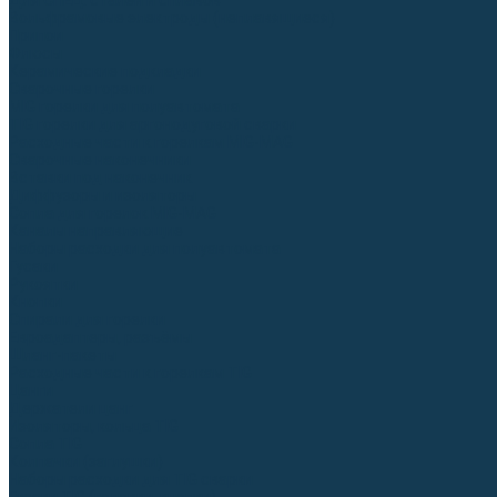
Для СПЕЦ. сталей и сплавов
Вольфрамовые электроды (неплавящиеся)
Припои
Флюсы
Керамические подкладки
Сварочные горелки
MIG горелки для полуавтомата
TIG горелки для аргонодуговой сварки
Расходные части к горелкам MIG-MAG
Сварочные наконечники
Вставки под наконечник
Диффузоры и изоляторы
Сопла для горелок MIG-MAG
Каналы направляющие
Наборы расходки для полуавтомата
Гусаки
Рукоятки
Кнопки
Спирали для горелки
Евроадаптеры, разъёмы
Шланг-пакеты
Расходные части к горелкам TIG
Цанги
Держатели цанг
Изоляторы, кольца TIG
Сопла TIG
Колпачки (заглушки)
Наборы расходки для TIG сварки