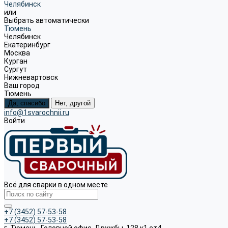
Челябинск
или
Выбрать автоматически
Тюмень
Челябинск
Екатеринбург
Москва
Курган
Сургут
Нижневартовск
Ваш город
Тюмень
Да, спасибо
Нет, другой
info@1svarochnii.ru
Войти
Всё для сварки в одном месте
+7 (3452) 57-53-58
+7 (3452) 57-53-58