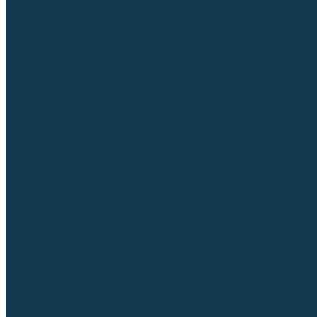
Аргонодуговые (TIG)
Выпрямители, реостаты
Точечная (SPOT)
Контактные
Автоматическая (SAW)
Генераторы и агрегаты для сварки
Лазерные
Материалы для сварочных работ
Сварочная проволока
Для УГЛЕРОДИСТЫХ сталей
Для НЕРЖАВЕЮЩИХ сталей
Для АЛЮМИНИЕВЫХ сплавов
Для МЕДНЫХ сплавов
Для СПЕЦ. сталей и сплавов
Самозащитная (порошковая)
Электроды
Для УГЛЕРОДИСТЫХ сталей
Для НЕРЖАВЕЮЩИХ сталей
Для АЛЮМИНИЕВЫХ сплавов
Для ЧУГУНА
Для НАПЛАВКИ
Для РЕЗКИ (угольные)
Для СПЕЦ. сталей и сплавов
Присадочные прутки
Для УГЛЕРОДИСТЫХ сталей
Для НЕРЖАВЕЮЩИХ сталей
Для АЛЮМИНИЕВЫХ сплавов
Для МЕДНЫХ сплавов