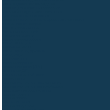
Приспособления для сварочных работ
Блоки жидкостного охлаждения
Тележки для сварочных аппаратов
Механизмы подачи и запчасти к ним
Дистанционное управление
Машинки для заточки вольфрамовых электродов
Автоматизация сварки
Вращатели сварочные
Центраторы для труб
Сварочные каретки
Промышленные роботы
Средства защиты
Сварочные маски
Краги, перчатки, руковицы
Спецодежда
Очки защитные
Палатки сварщика
Плазменная резка (CUT)
Источники (CUT)
Станки плазменной резки
Плазмотроны
Комплектующие для плазмотронов
Комплектующие для лазерной резки
Газосварочное оборудование
Газовые горелки
Газовые резаки
Лампы паяльные
Газовые редукторы