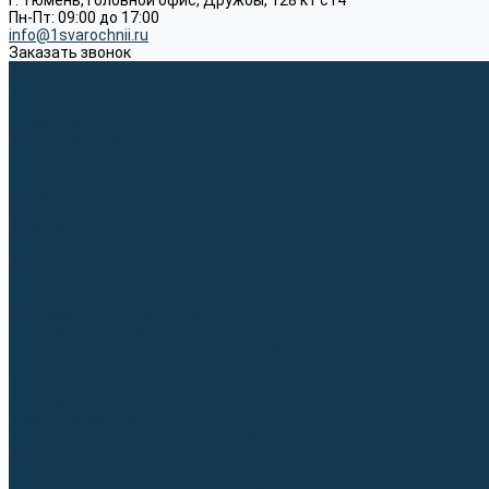
г. Тюмень, Головной офис, Дружбы, 128 к1 ст4
Пн-Пт: 09:00 до 17:00
info@1svarochnii.ru
Заказать звонок
Каталог товаров
Сварочные аппараты
Полуавтоматы (MIG-MAG)
Инверторы (MMA)
Аргонодуговые (TIG)
Выпрямители, реостаты
Точечная (SPOT)
Материалы для сварочных работ
Сварочная проволока
Электроды
Присадочные прутки
Вольфрамовые электроды (неплавящиеся)
Припои
Сварочные горелки
MIG горелки для полуавтомата
TIG горелки для аргонодуговой сварки
Расходные части к горелкам MIG-MAG
Расходные части к горелкам TIG
Запчасти и комплектующие для сварки
Комплектующие ММА
Клеммы заземления
Кабельная продукция (вилки, розетки)
Аксессуары для автоматической сварки
Комплектующие SPOT