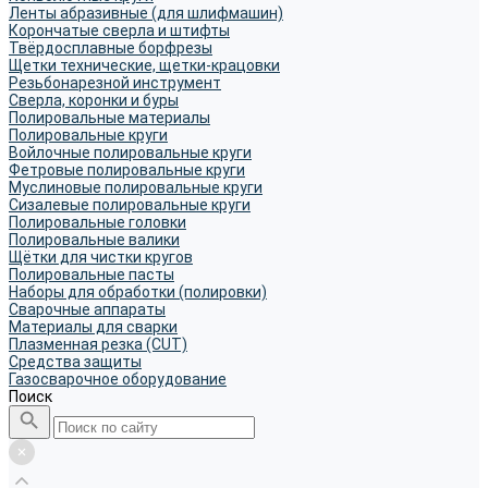
Ленты абразивные (для шлифмашин)
Корончатые сверла и штифты
Твёрдосплавные борфрезы
Щетки технические, щетки-крацовки
Резьбонарезной инструмент
Сверла, коронки и буры
Полировальные материалы
Полировальные круги
Войлочные полировальные круги
Фетровые полировальные круги
Муслиновые полировальные круги
Cизалевые полировальные круги
Полировальные головки
Полировальные валики
Щётки для чистки кругов
Полировальные пасты
Наборы для обработки (полировки)
Сварочные аппараты
Материалы для сварки
Плазменная резка (CUT)
Средства защиты
Газосварочное оборудование
Поиск