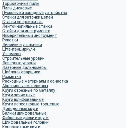
Торцовочные пилы
Пилы дисковые
Пусковые и зарядные устройства
Станки для заточки цепей
Станки сверлильные
Ленточнопильные станки
Стойки для инструмента
Измерительный инструмент
Рулетки
Линейки и угольники
Штангенциркули
Угломеры
Строительные уровни
Лазерные уровни
Лазерные дальномеры
Шаблоны сварщика
Разметка
Расходные материалы и оснастка
Абразивные материалы
Круги отрезные по металлу
Круги зачистные
Круги шлифовальные
Круги лепестковые торцевые
Доводочные круги
Валики шлифовальные
Фибровые диски и круги
Шлифовальные головки
Конволютные круги