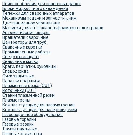
Приспособления для сварочных работ
Блоки жидкостного охлаждения
Тележки для сварочных аппаратов
Механизмы подачи и запчасти к ним
Дистанционное управление
Машинки для заточки вольфрамовых электродов
Автоматизация сварки
Вращатели сварочные
Центраторы для труб
Сварочные каретки
Промышленные роботы
Средства защиты
Сварочные маски
Краги, перчатки, руковицы
Спецодежда
Очки защитные
Палатки сварщика
Плазменная резка (CUT)
Источники (CUT)
Станки плазменной резки
Плазмотроны
Комплектующие для плазмотронов
Комплектующие для лазерной резки
Газосварочное оборудование
Газовые горелки
Газовые резаки
Лампы паяльные
Газовые редукторы