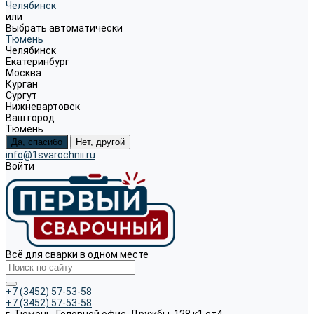
Челябинск
или
Выбрать автоматически
Тюмень
Челябинск
Екатеринбург
Москва
Курган
Сургут
Нижневартовск
Ваш город
Тюмень
Да, спасибо
Нет, другой
info@1svarochnii.ru
Войти
Всё для сварки в одном месте
+7 (3452) 57-53-58
+7 (3452) 57-53-58