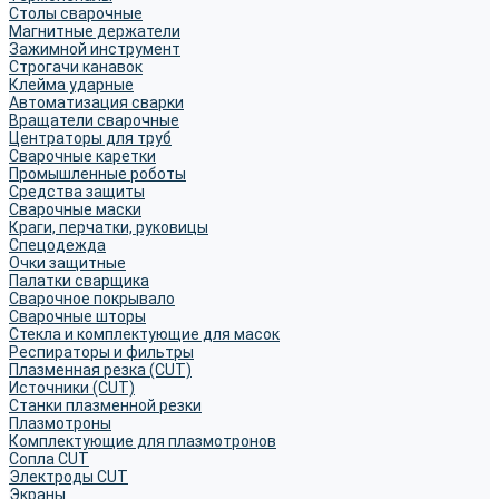
Столы сварочные
Магнитные держатели
Зажимной инструмент
Строгачи канавок
Клейма ударные
Автоматизация сварки
Вращатели сварочные
Центраторы для труб
Сварочные каретки
Промышленные роботы
Средства защиты
Сварочные маски
Краги, перчатки, руковицы
Спецодежда
Очки защитные
Палатки сварщика
Сварочное покрывало
Сварочные шторы
Стекла и комплектующие для масок
Респираторы и фильтры
Плазменная резка (CUT)
Источники (CUT)
Станки плазменной резки
Плазмотроны
Комплектующие для плазмотронов
Сопла CUT
Электроды CUT
Экраны