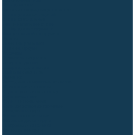
Торцовочные пилы
Пилы дисковые
Пусковые и зарядные устройства
Станки для заточки цепей
Станки сверлильные
Ленточнопильные станки
Стойки для инструмента
Измерительный инструмент
Рулетки
Линейки и угольники
Штангенциркули
Угломеры
Строительные уровни
Лазерные уровни
Лазерные дальномеры
Шаблоны сварщика
Разметка
Расходные материалы и оснастка
Абразивные материалы
Круги отрезные по металлу
Круги зачистные
Круги шлифовальные
Круги лепестковые торцевые
Доводочные круги
Валики шлифовальные
Фибровые диски и круги
Шлифовальные головки
Конволютные круги