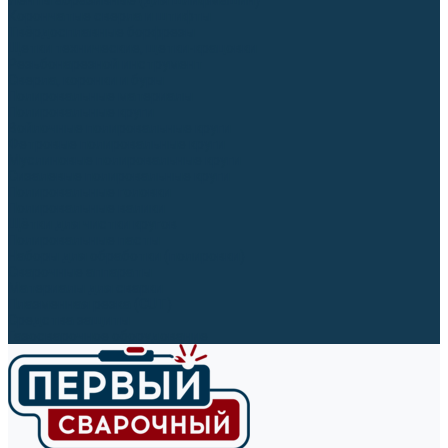
Ленты абразивные (для шлифмашин)
Корончатые сверла и штифты
Твёрдосплавные борфрезы
Щетки технические, щетки-крацовки
Резьбонарезной инструмент
Сверла, коронки и буры
Полировальные материалы
Полировальные круги
Войлочные полировальные круги
Фетровые полировальные круги
Муслиновые полировальные круги
Cизалевые полировальные круги
Полировальные головки
Полировальные валики
Щётки для чистки кругов
Полировальные пасты
Наборы для обработки (полировки)
Сварочные аппараты
Материалы для сварки
Плазменная резка (CUT)
Средства защиты
Газосварочное оборудование