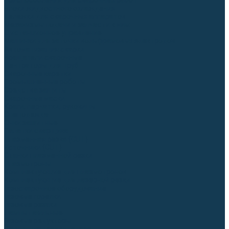
Приспособления для сварочных работ
Блоки жидкостного охлаждения
Тележки для сварочных аппаратов
Механизмы подачи и запчасти к ним
Дистанционное управление
Машинки для заточки вольфрамовых электродов
Автоматизация сварки
Вращатели сварочные
Центраторы для труб
Сварочные каретки
Промышленные роботы
Средства защиты
Сварочные маски
Краги, перчатки, руковицы
Спецодежда
Очки защитные
Палатки сварщика
Плазменная резка (CUT)
Источники (CUT)
Станки плазменной резки
Плазмотроны
Комплектующие для плазмотронов
Комплектующие для лазерной резки
Газосварочное оборудование
Газовые горелки
Газовые резаки
Лампы паяльные
Газовые редукторы