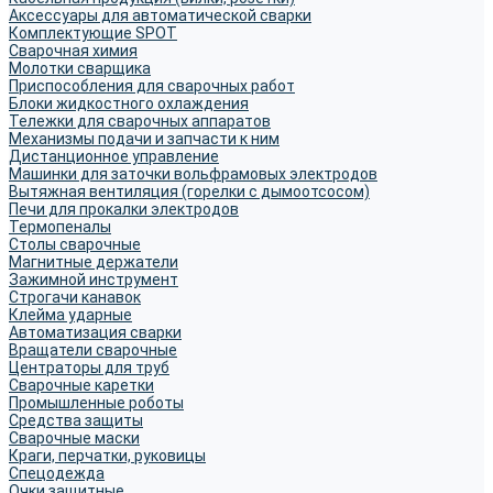
Аксессуары для автоматической сварки
Комплектующие SPOT
Сварочная химия
Молотки сварщика
Приспособления для сварочных работ
Блоки жидкостного охлаждения
Тележки для сварочных аппаратов
Механизмы подачи и запчасти к ним
Дистанционное управление
Машинки для заточки вольфрамовых электродов
Вытяжная вентиляция (горелки с дымоотсосом)
Печи для прокалки электродов
Термопеналы
Столы сварочные
Магнитные держатели
Зажимной инструмент
Строгачи канавок
Клейма ударные
Автоматизация сварки
Вращатели сварочные
Центраторы для труб
Сварочные каретки
Промышленные роботы
Средства защиты
Сварочные маски
Краги, перчатки, руковицы
Спецодежда
Очки защитные