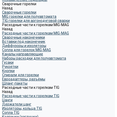
Сварочные горелки
Назад
Сварочные горелки
MIG горелки для полуавтомата
TIG горелки для аргонодуговой сварки
Расходные части к горелкам MIG-MAG
Назад
Расходные части к горелкам MIG-MAG
Сварочные наконечники
Вставки под наконечник
Диффузоры и изоляторы
Сопла для горелок MIG-MAG
Каналы направляющие
Наборы расходки для полуавтомата
Гусаки
Рукоятки
Кнопки
Спирали для горелки
Евроадаптеры, разъёмы
Шланг-пакеты
Расходные части к горелкам TIG
Назад
Расходные части к горелкам TIG
Цанги
Держатели цанг
Изоляторы, кольца TIG
Сопла TIG
Колпачки (заглушки)