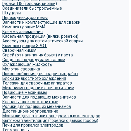
Гусаки TIG (головки, кнопки)
Соединители быстросъемные
Штуцеры
Переходники, разъёмы
Запчасти и комплектующие для сварки
Комплектующие ММА
Клеммы заземления
Кабельная продукция (вилки, розетки)
Аксессуары для автоматической сварки
Комплектующие SPOT
Сварочная химия
Спрей (от налипания брызг) и паста
Средства по уходу за металлом
Охлаждающая жидкость
Молотки сварщика
Приспособления для сварочных работ
Блоки жидкостного охлаждения
Тележки для сварочных аппаратов
Механизмы подачи и запчасти к ним
Подающие механизмы
Запчасти для подающих механизмов
Клапаны электромагнитные
Ролики для подающих механизмов
Дистанционное управление
Машинки для заточки вольфрамовых электродов
Вытяжная вентиляция (горелки с дымоотсосом)
Печи для прокалки электродов
Термопеналы