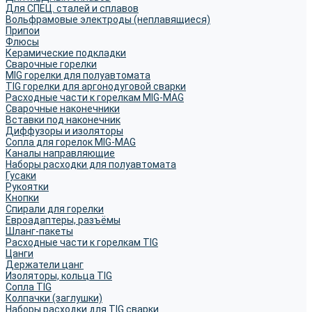
Для СПЕЦ. сталей и сплавов
Вольфрамовые электроды (неплавящиеся)
Припои
Флюсы
Керамические подкладки
Сварочные горелки
MIG горелки для полуавтомата
TIG горелки для аргонодуговой сварки
Расходные части к горелкам MIG-MAG
Сварочные наконечники
Вставки под наконечник
Диффузоры и изоляторы
Сопла для горелок MIG-MAG
Каналы направляющие
Наборы расходки для полуавтомата
Гусаки
Рукоятки
Кнопки
Спирали для горелки
Евроадаптеры, разъёмы
Шланг-пакеты
Расходные части к горелкам TIG
Цанги
Держатели цанг
Изоляторы, кольца TIG
Сопла TIG
Колпачки (заглушки)
Наборы расходки для TIG сварки