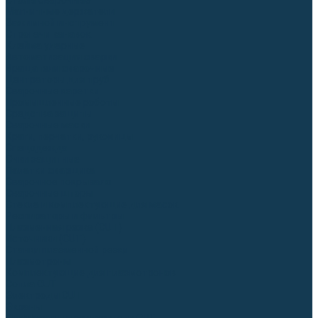
Столы сварочные
Магнитные держатели
Зажимной инструмент
Строгачи канавок
Клейма ударные
Автоматизация сварки
Вращатели сварочные
Центраторы для труб
Сварочные каретки
Промышленные роботы
Средства защиты
Сварочные маски
Краги, перчатки, руковицы
Спецодежда
Очки защитные
Палатки сварщика
Сварочное покрывало
Сварочные шторы
Стекла и комплектующие для масок
Респираторы и фильтры
Плазменная резка (CUT)
Источники (CUT)
Станки плазменной резки
Плазмотроны
Комплектующие для плазмотронов
Сопла CUT
Электроды CUT
Экраны