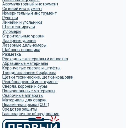
Аккумуляторный инструмент
Сетевой инструмент
Измерительный инструмент
Рулетки
Линейки и угольники
Штангенциркули
Угломеры
Строительные уровни
Лазерные уровни
Лазерные дальномеры
Шаблоны сварщика
Разметка
Расходные материалы и оснастка
Абразивные материалы
Корончатые сверла и штифты
Твёрдосплавные борфрезы
Щетки технические, щетки-крацовки
Резьбонарезной инструмент
Сверла, коронки и буры
Полировальные материалы
Сварочные аппараты
Материалы для сварки
Плазменная резка (CUT)
Средства защиты
Газосварочное оборудование