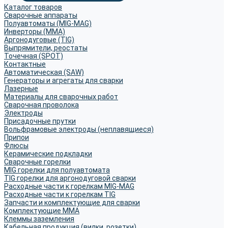
Каталог товаров
Сварочные аппараты
Полуавтоматы (MIG-MAG)
Инверторы (MMA)
Аргонодуговые (TIG)
Выпрямители, реостаты
Точечная (SPOT)
Контактные
Автоматическая (SAW)
Генераторы и агрегаты для сварки
Лазерные
Материалы для сварочных работ
Сварочная проволока
Электроды
Присадочные прутки
Вольфрамовые электроды (неплавящиеся)
Припои
Флюсы
Керамические подкладки
Сварочные горелки
MIG горелки для полуавтомата
TIG горелки для аргонодуговой сварки
Расходные части к горелкам MIG-MAG
Расходные части к горелкам TIG
Запчасти и комплектующие для сварки
Комплектующие ММА
Клеммы заземления
Кабельная продукция (вилки, розетки)