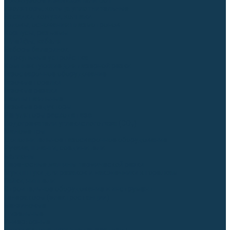
Диффузоры и завихрители CUT
Изоляторы, кольца уплотнительные
Насадки, кожухи, колпаки
Головы, основания плазмотронов
Корпусы, разъёмы
Шлейфы, кабеля
Наборы балеринок
Циркульные устройства
Комплектующие для лазерной резки
Газосварочное оборудование
Газовые горелки
Газовые резаки
Лампы паяльные
Газовые редукторы
Регуляторы расхода газа
Подогреватели углекислого газа (CO₂)
Манометры
Дополнительное газосварочное оборудование
Рукава, шланги, соединители
Баллоны
Переносные машины термической резки
Мундштуки для резаков и наконечники к горелкам
Гайки, ниппели
Строительное оборудование и инструмент
Генераторы (электростанции)
Бензиновые
Дизельные
Инверторные