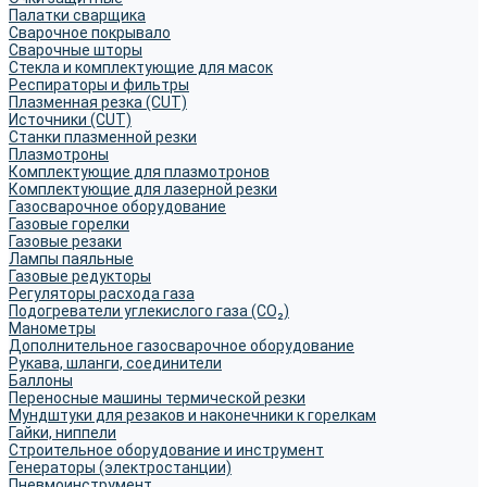
Палатки сварщика
Сварочное покрывало
Сварочные шторы
Стекла и комплектующие для масок
Респираторы и фильтры
Плазменная резка (CUT)
Источники (CUT)
Станки плазменной резки
Плазмотроны
Комплектующие для плазмотронов
Комплектующие для лазерной резки
Газосварочное оборудование
Газовые горелки
Газовые резаки
Лампы паяльные
Газовые редукторы
Регуляторы расхода газа
Подогреватели углекислого газа (CO₂)
Манометры
Дополнительное газосварочное оборудование
Рукава, шланги, соединители
Баллоны
Переносные машины термической резки
Мундштуки для резаков и наконечники к горелкам
Гайки, ниппели
Строительное оборудование и инструмент
Генераторы (электростанции)
Пневмоинструмент