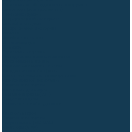
Регуляторы расхода газа
Строительное оборудование и инструмент
Генераторы (электростанции)
Пневмоинструмент
Аккумуляторный инструмент
Сетевой инструмент
Измерительный инструмент
Рулетки
Линейки и угольники
Штангенциркули
Угломеры
Строительные уровни
Расходные материалы и оснастка
Абразивные материалы
Корончатые сверла и штифты
Твёрдосплавные борфрезы
Щетки технические, щетки-крацовки
Резьбонарезной инструмент
Сварочные аппараты
Материалы для сварки
Плазменная резка (CUT)
Средства защиты
Газосварочное оборудование
...
Каталог товаров
Сварочные аппараты
Полуавтоматы (MIG-MAG)
Инверторы (MMA)