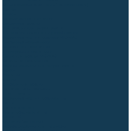
Для СПЕЦ. сталей и сплавов
Вольфрамовые электроды (неплавящиеся)
Припои
Флюсы
Керамические подкладки
Сварочные горелки
MIG горелки для полуавтомата
TIG горелки для аргонодуговой сварки
Расходные части к горелкам MIG-MAG
Сварочные наконечники
Вставки под наконечник
Диффузоры и изоляторы
Сопла для горелок MIG-MAG
Каналы направляющие
Наборы расходки для полуавтомата
Гусаки
Рукоятки
Кнопки
Спирали для горелки
Евроадаптеры, разъёмы
Шланг-пакеты
Расходные части к горелкам TIG
Цанги
Держатели цанг
Изоляторы, кольца TIG
Сопла TIG
Колпачки (заглушки)
Наборы расходки для TIG сварки