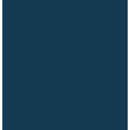
Аргонодуговые (TIG)
Выпрямители, реостаты
Точечная (SPOT)
Контактные
Автоматическая (SAW)
Генераторы и агрегаты для сварки
Лазерные
Материалы для сварочных работ
Сварочная проволока
Для УГЛЕРОДИСТЫХ сталей
Для НЕРЖАВЕЮЩИХ сталей
Для АЛЮМИНИЕВЫХ сплавов
Для МЕДНЫХ сплавов
Для СПЕЦ. сталей и сплавов
Самозащитная (порошковая)
Электроды
Для УГЛЕРОДИСТЫХ сталей
Для НЕРЖАВЕЮЩИХ сталей
Для АЛЮМИНИЕВЫХ сплавов
Для ЧУГУНА
Для НАПЛАВКИ
Для РЕЗКИ (угольные)
Для СПЕЦ. сталей и сплавов
Присадочные прутки
Для УГЛЕРОДИСТЫХ сталей
Для НЕРЖАВЕЮЩИХ сталей
Для АЛЮМИНИЕВЫХ сплавов
Для МЕДНЫХ сплавов