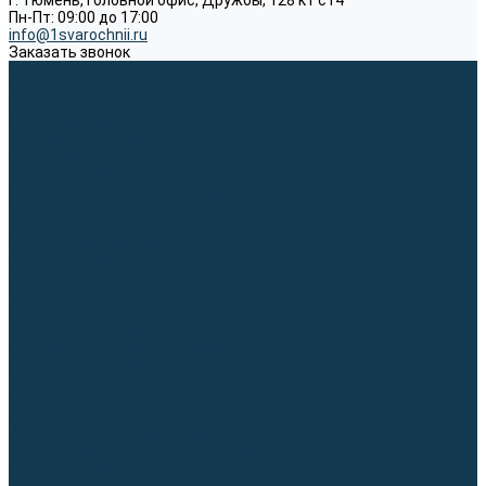
г. Тюмень, Головной офис, Дружбы, 128 к1 ст4
Пн-Пт: 09:00 до 17:00
info@1svarochnii.ru
Заказать звонок
Каталог товаров
Сварочные аппараты
Полуавтоматы (MIG-MAG)
Инверторы (MMA)
Аргонодуговые (TIG)
Выпрямители, реостаты
Точечная (SPOT)
Материалы для сварочных работ
Сварочная проволока
Электроды
Присадочные прутки
Вольфрамовые электроды (неплавящиеся)
Припои
Сварочные горелки
MIG горелки для полуавтомата
TIG горелки для аргонодуговой сварки
Расходные части к горелкам MIG-MAG
Расходные части к горелкам TIG
Запчасти и комплектующие для сварки
Комплектующие ММА
Клеммы заземления
Кабельная продукция (вилки, розетки)
Аксессуары для автоматической сварки
Комплектующие SPOT