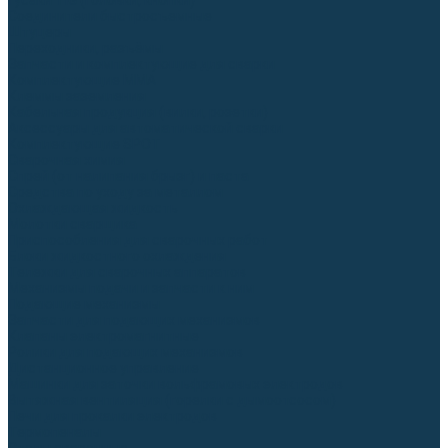
Гусаки TIG (головки, кнопки)
Соединители быстросъемные
Штуцеры
Переходники, разъёмы
Запчасти и комплектующие для сварки
Комплектующие ММА
Клеммы заземления
Кабельная продукция (вилки, розетки)
Аксессуары для автоматической сварки
Комплектующие SPOT
Сварочная химия
Спрей (от налипания брызг) и паста
Средства по уходу за металлом
Охлаждающая жидкость
Молотки сварщика
Приспособления для сварочных работ
Блоки жидкостного охлаждения
Тележки для сварочных аппаратов
Механизмы подачи и запчасти к ним
Подающие механизмы
Запчасти для подающих механизмов
Клапаны электромагнитные
Ролики для подающих механизмов
Дистанционное управление
Машинки для заточки вольфрамовых электродов
Вытяжная вентиляция (горелки с дымоотсосом)
Печи для прокалки электродов
Термопеналы