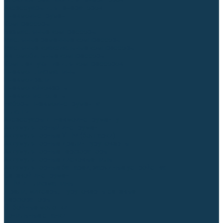
Блоки автоматики для генераторов
Аксессуары для генераторов
Пневмоинструмент
Компрессоры
Безмасляные компрессоры
Масляные ременные компрессоры
Масляные коаксиальные компрессоры
Автомобильные компрессоры
Комплектующие для компрессоров
Пневмошлифмашины
Пневмодрели
Пневмогайковерты
Пневмопистолеты
Наборы пневмоинструмента
Шланги
Аксессуары к пневмоинструменту
Аккумуляторный инструмент
Аккумуляторные УШМ (болгарки)
Аккумуляторные дрели-шуруповерты
Аккумуляторные перфораторы
Аккумуляторные дисковые пилы
Аккумуляторные батареи, зарядные устройства
Сетевой инструмент
УШМ и шлифмашины
Дрели, миксеры, шуруповерты сетевые
Перфораторы
Отбойные молотки
Точильные станки