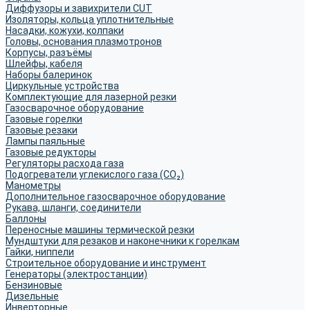
Диффузоры и завихрители CUT
Изоляторы, кольца уплотнительные
Насадки, кожухи, колпаки
Головы, основания плазмотронов
Корпусы, разъёмы
Шлейфы, кабеля
Наборы балеринок
Циркульные устройства
Комплектующие для лазерной резки
Газосварочное оборудование
Газовые горелки
Газовые резаки
Лампы паяльные
Газовые редукторы
Регуляторы расхода газа
Подогреватели углекислого газа (CO₂)
Манометры
Дополнительное газосварочное оборудование
Рукава, шланги, соединители
Баллоны
Переносные машины термической резки
Мундштуки для резаков и наконечники к горелкам
Гайки, ниппели
Строительное оборудование и инструмент
Генераторы (электростанции)
Бензиновые
Дизельные
Инверторные