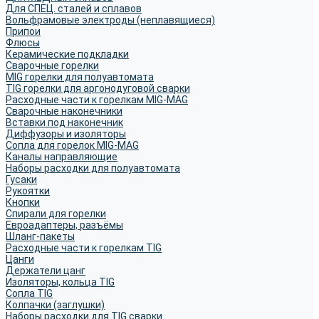
Для СПЕЦ. сталей и сплавов
Вольфрамовые электроды (неплавящиеся)
Припои
Флюсы
Керамические подкладки
Сварочные горелки
MIG горелки для полуавтомата
TIG горелки для аргонодуговой сварки
Расходные части к горелкам MIG-MAG
Сварочные наконечники
Вставки под наконечник
Диффузоры и изоляторы
Сопла для горелок MIG-MAG
Каналы направляющие
Наборы расходки для полуавтомата
Гусаки
Рукоятки
Кнопки
Спирали для горелки
Евроадаптеры, разъёмы
Шланг-пакеты
Расходные части к горелкам TIG
Цанги
Держатели цанг
Изоляторы, кольца TIG
Сопла TIG
Колпачки (заглушки)
Наборы расходки для TIG сварки