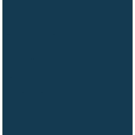
Торцовочные пилы
Пилы дисковые
Пусковые и зарядные устройства
Станки для заточки цепей
Станки сверлильные
Ленточнопильные станки
Стойки для инструмента
Измерительный инструмент
Рулетки
Линейки и угольники
Штангенциркули
Угломеры
Строительные уровни
Лазерные уровни
Лазерные дальномеры
Шаблоны сварщика
Разметка
Расходные материалы и оснастка
Абразивные материалы
Круги отрезные по металлу
Круги зачистные
Круги шлифовальные
Круги лепестковые торцевые
Доводочные круги
Валики шлифовальные
Фибровые диски и круги
Шлифовальные головки
Конволютные круги