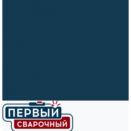
Ленты абразивные (для шлифмашин)
Корончатые сверла и штифты
Твёрдосплавные борфрезы
Щетки технические, щетки-крацовки
Резьбонарезной инструмент
Сверла, коронки и буры
Полировальные материалы
Полировальные круги
Войлочные полировальные круги
Фетровые полировальные круги
Муслиновые полировальные круги
Cизалевые полировальные круги
Полировальные головки
Полировальные валики
Щётки для чистки кругов
Полировальные пасты
Наборы для обработки (полировки)
Сварочные аппараты
Материалы для сварки
Плазменная резка (CUT)
Средства защиты
Газосварочное оборудование