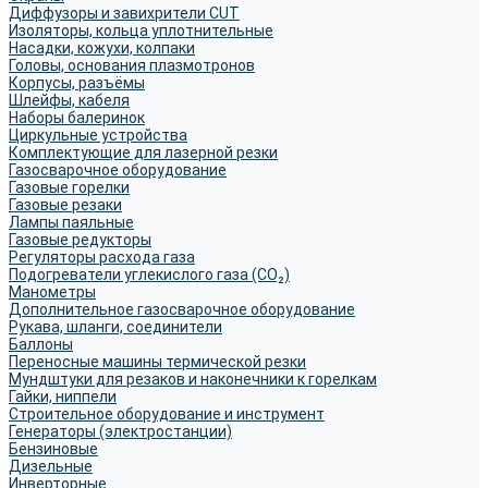
Диффузоры и завихрители CUT
Изоляторы, кольца уплотнительные
Насадки, кожухи, колпаки
Головы, основания плазмотронов
Корпусы, разъёмы
Шлейфы, кабеля
Наборы балеринок
Циркульные устройства
Комплектующие для лазерной резки
Газосварочное оборудование
Газовые горелки
Газовые резаки
Лампы паяльные
Газовые редукторы
Регуляторы расхода газа
Подогреватели углекислого газа (CO₂)
Манометры
Дополнительное газосварочное оборудование
Рукава, шланги, соединители
Баллоны
Переносные машины термической резки
Мундштуки для резаков и наконечники к горелкам
Гайки, ниппели
Строительное оборудование и инструмент
Генераторы (электростанции)
Бензиновые
Дизельные
Инверторные