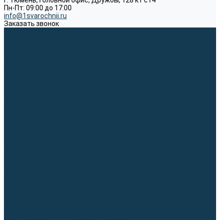
г. Тюмень, Головной офис, Дружбы, 128 к1 ст4
Пн-Пт: 09:00 до 17:00
info@1svarochnii.ru
Заказать звонок
Каталог товаров
Сварочные аппараты
Полуавтоматы (MIG-MAG)
Инверторы (MMA)
Аргонодуговые (TIG)
Выпрямители, реостаты
Точечная (SPOT)
Материалы для сварочных работ
Сварочная проволока
Электроды
Присадочные прутки
Вольфрамовые электроды (неплавящиеся)
Припои
Сварочные горелки
MIG горелки для полуавтомата
TIG горелки для аргонодуговой сварки
Расходные части к горелкам MIG-MAG
Расходные части к горелкам TIG
Запчасти и комплектующие для сварки
Комплектующие ММА
Клеммы заземления
Кабельная продукция (вилки, розетки)
Аксессуары для автоматической сварки
Комплектующие SPOT