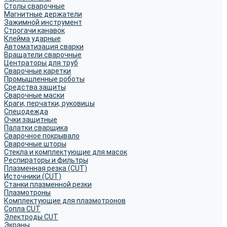
Столы сварочные
Магнитные держатели
Зажимной инструмент
Строгачи канавок
Клейма ударные
Автоматизация сварки
Вращатели сварочные
Центраторы для труб
Сварочные каретки
Промышленные роботы
Средства защиты
Сварочные маски
Краги, перчатки, руковицы
Спецодежда
Очки защитные
Палатки сварщика
Сварочное покрывало
Сварочные шторы
Стекла и комплектующие для масок
Респираторы и фильтры
Плазменная резка (CUT)
Источники (CUT)
Станки плазменной резки
Плазмотроны
Комплектующие для плазмотронов
Сопла CUT
Электроды CUT
Экраны