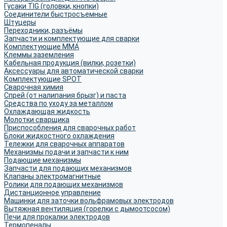
Гусаки TIG (головки, кнопки)
Соединители быстросъемные
Штуцеры
Переходники, разъёмы
Запчасти и комплектующие для сварки
Комплектующие ММА
Клеммы заземления
Кабельная продукция (вилки, розетки)
Аксессуары для автоматической сварки
Комплектующие SPOT
Сварочная химия
Спрей (от налипания брызг) и паста
Средства по уходу за металлом
Охлаждающая жидкость
Молотки сварщика
Приспособления для сварочных работ
Блоки жидкостного охлаждения
Тележки для сварочных аппаратов
Механизмы подачи и запчасти к ним
Подающие механизмы
Запчасти для подающих механизмов
Клапаны электромагнитные
Ролики для подающих механизмов
Дистанционное управление
Машинки для заточки вольфрамовых электродов
Вытяжная вентиляция (горелки с дымоотсосом)
Печи для прокалки электродов
Термопеналы