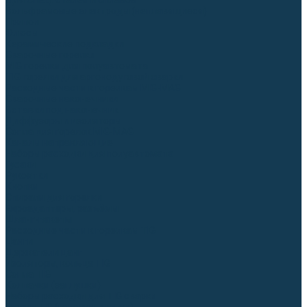
Для СПЕЦ. сталей и сплавов
Вольфрамовые электроды (неплавящиеся)
Припои
Флюсы
Керамические подкладки
Сварочные горелки
MIG горелки для полуавтомата
TIG горелки для аргонодуговой сварки
Расходные части к горелкам MIG-MAG
Сварочные наконечники
Вставки под наконечник
Диффузоры и изоляторы
Сопла для горелок MIG-MAG
Каналы направляющие
Наборы расходки для полуавтомата
Гусаки
Рукоятки
Кнопки
Спирали для горелки
Евроадаптеры, разъёмы
Шланг-пакеты
Расходные части к горелкам TIG
Цанги
Держатели цанг
Изоляторы, кольца TIG
Сопла TIG
Колпачки (заглушки)
Наборы расходки для TIG сварки