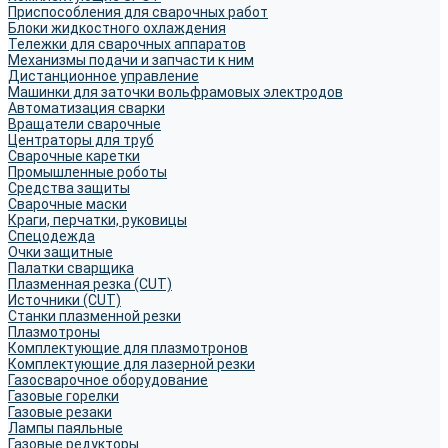
Приспособления для сварочных работ
Блоки жидкостного охлаждения
Тележки для сварочных аппаратов
Механизмы подачи и запчасти к ним
Дистанционное управление
Машинки для заточки вольфрамовых электродов
Автоматизация сварки
Вращатели сварочные
Центраторы для труб
Сварочные каретки
Промышленные роботы
Средства защиты
Сварочные маски
Краги, перчатки, руковицы
Спецодежда
Очки защитные
Палатки сварщика
Плазменная резка (CUT)
Источники (CUT)
Станки плазменной резки
Плазмотроны
Комплектующие для плазмотронов
Комплектующие для лазерной резки
Газосварочное оборудование
Газовые горелки
Газовые резаки
Лампы паяльные
Газовые редукторы