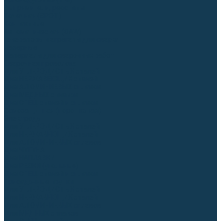
Аргонодуговые (TIG)
Выпрямители, реостаты
Точечная (SPOT)
Контактные
Автоматическая (SAW)
Генераторы и агрегаты для сварки
Лазерные
Материалы для сварочных работ
Сварочная проволока
Для УГЛЕРОДИСТЫХ сталей
Для НЕРЖАВЕЮЩИХ сталей
Для АЛЮМИНИЕВЫХ сплавов
Для МЕДНЫХ сплавов
Для СПЕЦ. сталей и сплавов
Самозащитная (порошковая)
Электроды
Для УГЛЕРОДИСТЫХ сталей
Для НЕРЖАВЕЮЩИХ сталей
Для АЛЮМИНИЕВЫХ сплавов
Для ЧУГУНА
Для НАПЛАВКИ
Для РЕЗКИ (угольные)
Для СПЕЦ. сталей и сплавов
Присадочные прутки
Для УГЛЕРОДИСТЫХ сталей
Для НЕРЖАВЕЮЩИХ сталей
Для АЛЮМИНИЕВЫХ сплавов
Для МЕДНЫХ сплавов