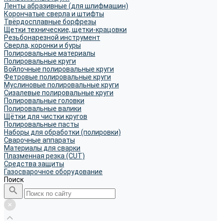
Ленты абразивные (для шлифмашин)
Корончатые сверла и штифты
Твёрдосплавные борфрезы
Щетки технические, щетки-крацовки
Резьбонарезной инструмент
Сверла, коронки и буры
Полировальные материалы
Полировальные круги
Войлочные полировальные круги
Фетровые полировальные круги
Муслиновые полировальные круги
Cизалевые полировальные круги
Полировальные головки
Полировальные валики
Щётки для чистки кругов
Полировальные пасты
Наборы для обработки (полировки)
Сварочные аппараты
Материалы для сварки
Плазменная резка (CUT)
Средства защиты
Газосварочное оборудование
Поиск