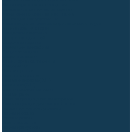
Приспособления для сварочных работ
Блоки жидкостного охлаждения
Тележки для сварочных аппаратов
Механизмы подачи и запчасти к ним
Дистанционное управление
Машинки для заточки вольфрамовых электродов
Автоматизация сварки
Вращатели сварочные
Центраторы для труб
Сварочные каретки
Промышленные роботы
Средства защиты
Сварочные маски
Краги, перчатки, руковицы
Спецодежда
Очки защитные
Палатки сварщика
Плазменная резка (CUT)
Источники (CUT)
Станки плазменной резки
Плазмотроны
Комплектующие для плазмотронов
Комплектующие для лазерной резки
Газосварочное оборудование
Газовые горелки
Газовые резаки
Лампы паяльные
Газовые редукторы