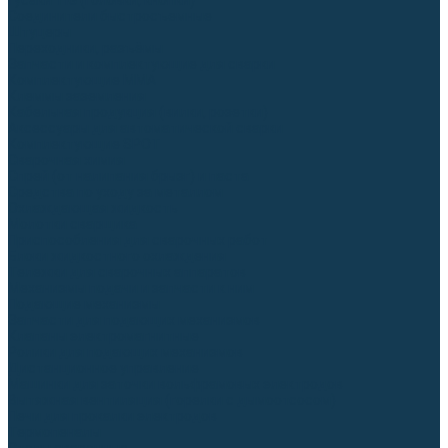
Гусаки TIG (головки, кнопки)
Соединители быстросъемные
Штуцеры
Переходники, разъёмы
Запчасти и комплектующие для сварки
Комплектующие ММА
Клеммы заземления
Кабельная продукция (вилки, розетки)
Аксессуары для автоматической сварки
Комплектующие SPOT
Сварочная химия
Спрей (от налипания брызг) и паста
Средства по уходу за металлом
Охлаждающая жидкость
Молотки сварщика
Приспособления для сварочных работ
Блоки жидкостного охлаждения
Тележки для сварочных аппаратов
Механизмы подачи и запчасти к ним
Подающие механизмы
Запчасти для подающих механизмов
Клапаны электромагнитные
Ролики для подающих механизмов
Дистанционное управление
Машинки для заточки вольфрамовых электродов
Вытяжная вентиляция (горелки с дымоотсосом)
Печи для прокалки электродов
Термопеналы