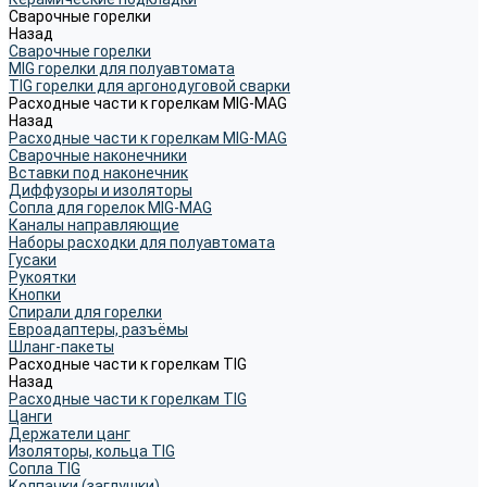
Сварочные горелки
Назад
Сварочные горелки
MIG горелки для полуавтомата
TIG горелки для аргонодуговой сварки
Расходные части к горелкам MIG-MAG
Назад
Расходные части к горелкам MIG-MAG
Сварочные наконечники
Вставки под наконечник
Диффузоры и изоляторы
Сопла для горелок MIG-MAG
Каналы направляющие
Наборы расходки для полуавтомата
Гусаки
Рукоятки
Кнопки
Спирали для горелки
Евроадаптеры, разъёмы
Шланг-пакеты
Расходные части к горелкам TIG
Назад
Расходные части к горелкам TIG
Цанги
Держатели цанг
Изоляторы, кольца TIG
Сопла TIG
Колпачки (заглушки)