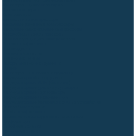
Блоки автоматики для генераторов
Аксессуары для генераторов
Пневмоинструмент
Компрессоры
Безмасляные компрессоры
Масляные ременные компрессоры
Масляные коаксиальные компрессоры
Автомобильные компрессоры
Комплектующие для компрессоров
Пневмошлифмашины
Пневмодрели
Пневмогайковерты
Пневмопистолеты
Наборы пневмоинструмента
Шланги
Аксессуары к пневмоинструменту
Аккумуляторный инструмент
Аккумуляторные УШМ (болгарки)
Аккумуляторные дрели-шуруповерты
Аккумуляторные перфораторы
Аккумуляторные дисковые пилы
Аккумуляторные батареи, зарядные устройства
Сетевой инструмент
УШМ и шлифмашины
Дрели, миксеры, шуруповерты сетевые
Перфораторы
Отбойные молотки
Точильные станки