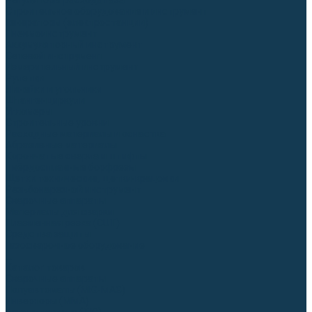
Регуляторы расхода газа
Строительное оборудование и инструмент
Генераторы (электростанции)
Пневмоинструмент
Аккумуляторный инструмент
Сетевой инструмент
Измерительный инструмент
Рулетки
Линейки и угольники
Штангенциркули
Угломеры
Строительные уровни
Расходные материалы и оснастка
Абразивные материалы
Корончатые сверла и штифты
Твёрдосплавные борфрезы
Щетки технические, щетки-крацовки
Резьбонарезной инструмент
Сварочные аппараты
Материалы для сварки
Плазменная резка (CUT)
Средства защиты
Газосварочное оборудование
...
Каталог товаров
Сварочные аппараты
Полуавтоматы (MIG-MAG)
Инверторы (MMA)