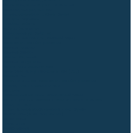
Диффузоры и завихрители CUT
Изоляторы, кольца уплотнительные
Насадки, кожухи, колпаки
Головы, основания плазмотронов
Корпусы, разъёмы
Шлейфы, кабеля
Наборы балеринок
Циркульные устройства
Комплектующие для лазерной резки
Газосварочное оборудование
Газовые горелки
Газовые резаки
Лампы паяльные
Газовые редукторы
Регуляторы расхода газа
Подогреватели углекислого газа (CO₂)
Манометры
Дополнительное газосварочное оборудование
Рукава, шланги, соединители
Баллоны
Переносные машины термической резки
Мундштуки для резаков и наконечники к горелкам
Гайки, ниппели
Строительное оборудование и инструмент
Генераторы (электростанции)
Бензиновые
Дизельные
Инверторные