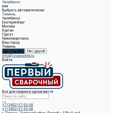
Челябинск
или
Выбрать автоматически
Тюмень
Челябинск
Екатеринбург
Москва
Курган
Сургут
Нижневартовск
Ваш город
Тюмень
Да, спасибо
Нет, другой
info@1svarochnii.ru
Войти
Всё для сварки в одном месте
+7 (3452) 57-53-58
+7 (3452) 57-53-58