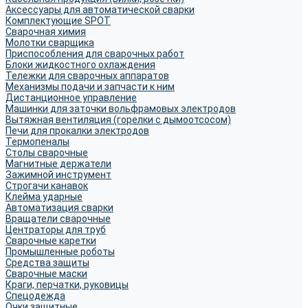
Аксессуары для автоматической сварки
Комплектующие SPOT
Сварочная химия
Молотки сварщика
Приспособления для сварочных работ
Блоки жидкостного охлаждения
Тележки для сварочных аппаратов
Механизмы подачи и запчасти к ним
Дистанционное управление
Машинки для заточки вольфрамовых электродов
Вытяжная вентиляция (горелки с дымоотсосом)
Печи для прокалки электродов
Термопеналы
Столы сварочные
Магнитные держатели
Зажимной инструмент
Строгачи канавок
Клейма ударные
Автоматизация сварки
Вращатели сварочные
Центраторы для труб
Сварочные каретки
Промышленные роботы
Средства защиты
Сварочные маски
Краги, перчатки, руковицы
Спецодежда
Очки защитные