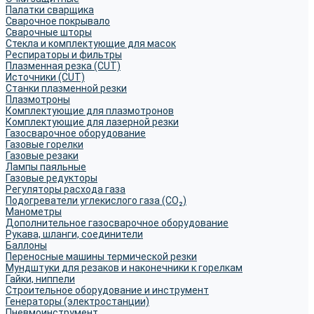
Палатки сварщика
Сварочное покрывало
Сварочные шторы
Стекла и комплектующие для масок
Респираторы и фильтры
Плазменная резка (CUT)
Источники (CUT)
Станки плазменной резки
Плазмотроны
Комплектующие для плазмотронов
Комплектующие для лазерной резки
Газосварочное оборудование
Газовые горелки
Газовые резаки
Лампы паяльные
Газовые редукторы
Регуляторы расхода газа
Подогреватели углекислого газа (CO₂)
Манометры
Дополнительное газосварочное оборудование
Рукава, шланги, соединители
Баллоны
Переносные машины термической резки
Мундштуки для резаков и наконечники к горелкам
Гайки, ниппели
Строительное оборудование и инструмент
Генераторы (электростанции)
Пневмоинструмент