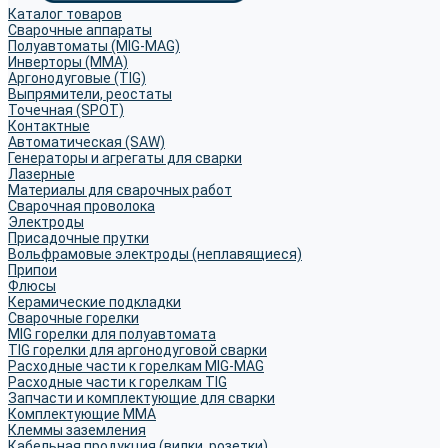
Каталог товаров
Сварочные аппараты
Полуавтоматы (MIG-MAG)
Инверторы (MMA)
Аргонодуговые (TIG)
Выпрямители, реостаты
Точечная (SPOT)
Контактные
Автоматическая (SAW)
Генераторы и агрегаты для сварки
Лазерные
Материалы для сварочных работ
Сварочная проволока
Электроды
Присадочные прутки
Вольфрамовые электроды (неплавящиеся)
Припои
Флюсы
Керамические подкладки
Сварочные горелки
MIG горелки для полуавтомата
TIG горелки для аргонодуговой сварки
Расходные части к горелкам MIG-MAG
Расходные части к горелкам TIG
Запчасти и комплектующие для сварки
Комплектующие ММА
Клеммы заземления
Кабельная продукция (вилки, розетки)