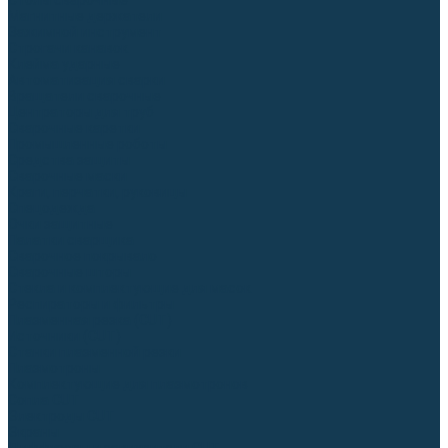
Столы сварочные
Магнитные держатели
Зажимной инструмент
Строгачи канавок
Клейма ударные
Автоматизация сварки
Вращатели сварочные
Центраторы для труб
Сварочные каретки
Промышленные роботы
Средства защиты
Сварочные маски
Краги, перчатки, руковицы
Спецодежда
Очки защитные
Палатки сварщика
Сварочное покрывало
Сварочные шторы
Стекла и комплектующие для масок
Респираторы и фильтры
Плазменная резка (CUT)
Источники (CUT)
Станки плазменной резки
Плазмотроны
Комплектующие для плазмотронов
Сопла CUT
Электроды CUT
Экраны