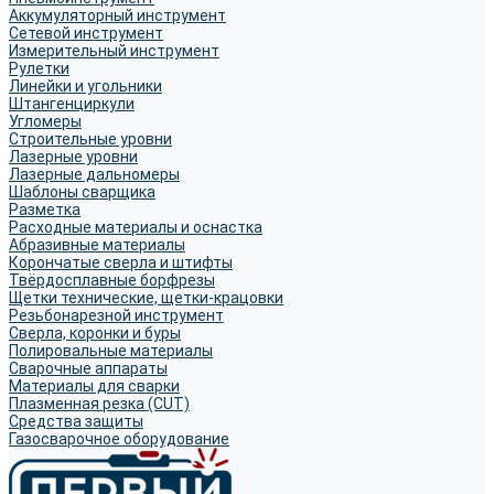
Аккумуляторный инструмент
Сетевой инструмент
Измерительный инструмент
Рулетки
Линейки и угольники
Штангенциркули
Угломеры
Строительные уровни
Лазерные уровни
Лазерные дальномеры
Шаблоны сварщика
Разметка
Расходные материалы и оснастка
Абразивные материалы
Корончатые сверла и штифты
Твёрдосплавные борфрезы
Щетки технические, щетки-крацовки
Резьбонарезной инструмент
Сверла, коронки и буры
Полировальные материалы
Сварочные аппараты
Материалы для сварки
Плазменная резка (CUT)
Средства защиты
Газосварочное оборудование