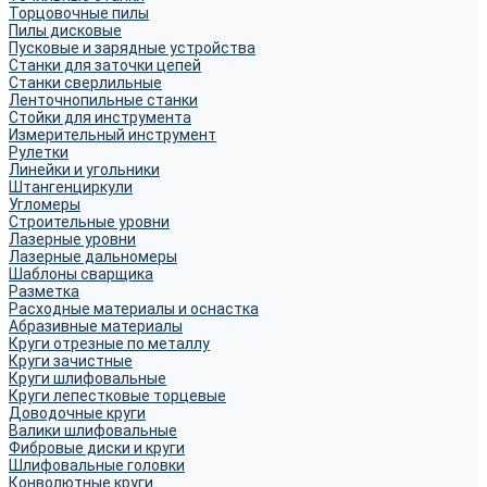
Торцовочные пилы
Пилы дисковые
Пусковые и зарядные устройства
Станки для заточки цепей
Станки сверлильные
Ленточнопильные станки
Стойки для инструмента
Измерительный инструмент
Рулетки
Линейки и угольники
Штангенциркули
Угломеры
Строительные уровни
Лазерные уровни
Лазерные дальномеры
Шаблоны сварщика
Разметка
Расходные материалы и оснастка
Абразивные материалы
Круги отрезные по металлу
Круги зачистные
Круги шлифовальные
Круги лепестковые торцевые
Доводочные круги
Валики шлифовальные
Фибровые диски и круги
Шлифовальные головки
Конволютные круги