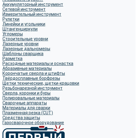
Аккумуляторный инструмент
Сетевой инструмент
Измерительный инструмент
Рулетки
Линейки и угольники
Штангенциркули
Угломеры
Строительные уровни
Лазерные уровни
Лазерные дальномеры
Шаблоны сварщика
Разметка
Расходные материалы и оснастка
Абразивные материалы
Корончатые сверла и штифты
Твёрдосплавные борфрезы
Щетки технические, щетки-крацовки
Резьбонарезной инструмент
Сверла, коронки и буры
Полировальные материалы
Сварочные аппараты
Материалы для сварки
Плазменная резка (CUT)
Средства защиты
Газосварочное оборудование