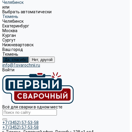
Челябинск
или
Выбрать автоматически
Тюмень
Челябинск
Екатеринбург
Москва
Курган
Сургут
Нижневартовск
Ваш город
Тюмень
Да, спасибо
Нет, другой
info@1svarochnii.ru
Войти
Всё для сварки в одном месте
+7 (3452) 57-53-58
+7 (3452) 57-53-58