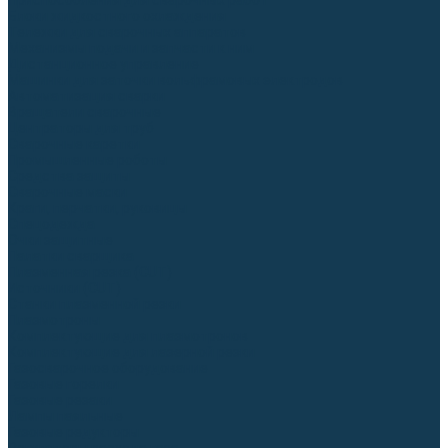
Приспособления для сварочных работ
Блоки жидкостного охлаждения
Тележки для сварочных аппаратов
Механизмы подачи и запчасти к ним
Дистанционное управление
Машинки для заточки вольфрамовых электродов
Автоматизация сварки
Вращатели сварочные
Центраторы для труб
Сварочные каретки
Промышленные роботы
Средства защиты
Сварочные маски
Краги, перчатки, руковицы
Спецодежда
Очки защитные
Палатки сварщика
Плазменная резка (CUT)
Источники (CUT)
Станки плазменной резки
Плазмотроны
Комплектующие для плазмотронов
Комплектующие для лазерной резки
Газосварочное оборудование
Газовые горелки
Газовые резаки
Лампы паяльные
Газовые редукторы