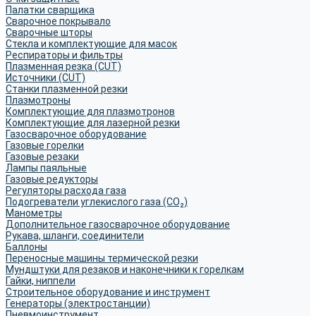
Палатки сварщика
Сварочное покрывало
Сварочные шторы
Стекла и комплектующие для масок
Респираторы и фильтры
Плазменная резка (CUT)
Источники (CUT)
Станки плазменной резки
Плазмотроны
Комплектующие для плазмотронов
Комплектующие для лазерной резки
Газосварочное оборудование
Газовые горелки
Газовые резаки
Лампы паяльные
Газовые редукторы
Регуляторы расхода газа
Подогреватели углекислого газа (CO₂)
Манометры
Дополнительное газосварочное оборудование
Рукава, шланги, соединители
Баллоны
Переносные машины термической резки
Мундштуки для резаков и наконечники к горелкам
Гайки, ниппели
Строительное оборудование и инструмент
Генераторы (электростанции)
Пневмоинструмент