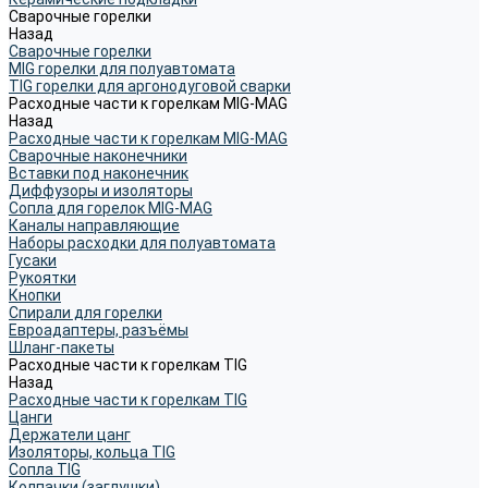
Сварочные горелки
Назад
Сварочные горелки
MIG горелки для полуавтомата
TIG горелки для аргонодуговой сварки
Расходные части к горелкам MIG-MAG
Назад
Расходные части к горелкам MIG-MAG
Сварочные наконечники
Вставки под наконечник
Диффузоры и изоляторы
Сопла для горелок MIG-MAG
Каналы направляющие
Наборы расходки для полуавтомата
Гусаки
Рукоятки
Кнопки
Спирали для горелки
Евроадаптеры, разъёмы
Шланг-пакеты
Расходные части к горелкам TIG
Назад
Расходные части к горелкам TIG
Цанги
Держатели цанг
Изоляторы, кольца TIG
Сопла TIG
Колпачки (заглушки)