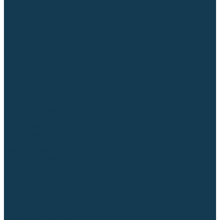
Столы сварочные
Магнитные держатели
Зажимной инструмент
Строгачи канавок
Клейма ударные
Автоматизация сварки
Вращатели сварочные
Центраторы для труб
Сварочные каретки
Промышленные роботы
Средства защиты
Сварочные маски
Краги, перчатки, руковицы
Спецодежда
Очки защитные
Палатки сварщика
Сварочное покрывало
Сварочные шторы
Стекла и комплектующие для масок
Респираторы и фильтры
Плазменная резка (CUT)
Источники (CUT)
Станки плазменной резки
Плазмотроны
Комплектующие для плазмотронов
Сопла CUT
Электроды CUT
Экраны