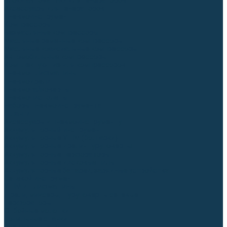
Блоки автоматики для генераторов
Аксессуары для генераторов
Пневмоинструмент
Компрессоры
Безмасляные компрессоры
Масляные ременные компрессоры
Масляные коаксиальные компрессоры
Автомобильные компрессоры
Комплектующие для компрессоров
Пневмошлифмашины
Пневмодрели
Пневмогайковерты
Пневмопистолеты
Наборы пневмоинструмента
Шланги
Аксессуары к пневмоинструменту
Аккумуляторный инструмент
Аккумуляторные УШМ (болгарки)
Аккумуляторные дрели-шуруповерты
Аккумуляторные перфораторы
Аккумуляторные дисковые пилы
Аккумуляторные батареи, зарядные устройства
Сетевой инструмент
УШМ и шлифмашины
Дрели, миксеры, шуруповерты сетевые
Перфораторы
Отбойные молотки
Точильные станки