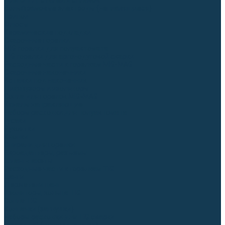
Для СПЕЦ. сталей и сплавов
Вольфрамовые электроды (неплавящиеся)
Припои
Флюсы
Керамические подкладки
Сварочные горелки
MIG горелки для полуавтомата
TIG горелки для аргонодуговой сварки
Расходные части к горелкам MIG-MAG
Сварочные наконечники
Вставки под наконечник
Диффузоры и изоляторы
Сопла для горелок MIG-MAG
Каналы направляющие
Наборы расходки для полуавтомата
Гусаки
Рукоятки
Кнопки
Спирали для горелки
Евроадаптеры, разъёмы
Шланг-пакеты
Расходные части к горелкам TIG
Цанги
Держатели цанг
Изоляторы, кольца TIG
Сопла TIG
Колпачки (заглушки)
Наборы расходки для TIG сварки