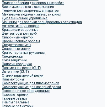
Приспособления для сварочных работ
Блоки жидкостного охлаждения
Тележки для сварочных аппаратов
Механизмы подачи и запчасти к ним
Дистанционное управление
Машинки для заточки вольфрамовых электродов
Автоматизация сварки
Вращатели сварочные
Центраторы для труб
Сварочные каретки
Промышленные роботы
Средства защиты
Сварочные маски
Краги, перчатки, руковицы
Спецодежда
Очки защитные
Палатки сварщика
Плазменная резка (CUT)
Источники (CUT)
Станки плазменной резки
Плазмотроны
Комплектующие для плазмотронов
Комплектующие для лазерной резки
Газосварочное оборудование
Газовые горелки
Газовые резаки
Лампы паяльные
Газовые редукторы