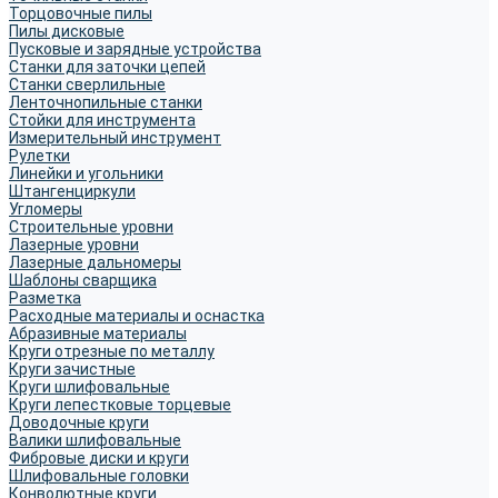
Торцовочные пилы
Пилы дисковые
Пусковые и зарядные устройства
Станки для заточки цепей
Станки сверлильные
Ленточнопильные станки
Стойки для инструмента
Измерительный инструмент
Рулетки
Линейки и угольники
Штангенциркули
Угломеры
Строительные уровни
Лазерные уровни
Лазерные дальномеры
Шаблоны сварщика
Разметка
Расходные материалы и оснастка
Абразивные материалы
Круги отрезные по металлу
Круги зачистные
Круги шлифовальные
Круги лепестковые торцевые
Доводочные круги
Валики шлифовальные
Фибровые диски и круги
Шлифовальные головки
Конволютные круги