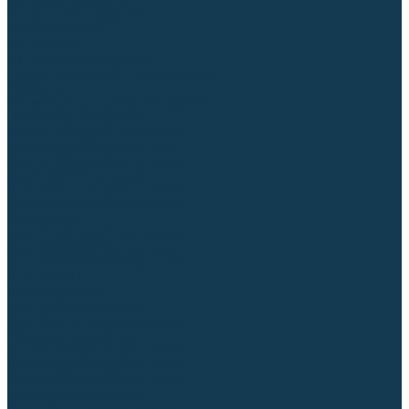
Аргонодуговые (TIG)
Выпрямители, реостаты
Точечная (SPOT)
Контактные
Автоматическая (SAW)
Генераторы и агрегаты для сварки
Лазерные
Материалы для сварочных работ
Сварочная проволока
Для УГЛЕРОДИСТЫХ сталей
Для НЕРЖАВЕЮЩИХ сталей
Для АЛЮМИНИЕВЫХ сплавов
Для МЕДНЫХ сплавов
Для СПЕЦ. сталей и сплавов
Самозащитная (порошковая)
Электроды
Для УГЛЕРОДИСТЫХ сталей
Для НЕРЖАВЕЮЩИХ сталей
Для АЛЮМИНИЕВЫХ сплавов
Для ЧУГУНА
Для НАПЛАВКИ
Для РЕЗКИ (угольные)
Для СПЕЦ. сталей и сплавов
Присадочные прутки
Для УГЛЕРОДИСТЫХ сталей
Для НЕРЖАВЕЮЩИХ сталей
Для АЛЮМИНИЕВЫХ сплавов
Для МЕДНЫХ сплавов