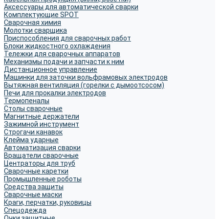
Аксессуары для автоматической сварки
Комплектующие SPOT
Сварочная химия
Молотки сварщика
Приспособления для сварочных работ
Блоки жидкостного охлаждения
Тележки для сварочных аппаратов
Механизмы подачи и запчасти к ним
Дистанционное управление
Машинки для заточки вольфрамовых электродов
Вытяжная вентиляция (горелки с дымоотсосом)
Печи для прокалки электродов
Термопеналы
Столы сварочные
Магнитные держатели
Зажимной инструмент
Строгачи канавок
Клейма ударные
Автоматизация сварки
Вращатели сварочные
Центраторы для труб
Сварочные каретки
Промышленные роботы
Средства защиты
Сварочные маски
Краги, перчатки, руковицы
Спецодежда
Очки защитные