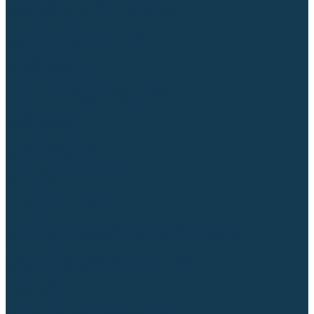
Диффузоры и завихрители CUT
Изоляторы, кольца уплотнительные
Насадки, кожухи, колпаки
Головы, основания плазмотронов
Корпусы, разъёмы
Шлейфы, кабеля
Наборы балеринок
Циркульные устройства
Комплектующие для лазерной резки
Газосварочное оборудование
Газовые горелки
Газовые резаки
Лампы паяльные
Газовые редукторы
Регуляторы расхода газа
Подогреватели углекислого газа (CO₂)
Манометры
Дополнительное газосварочное оборудование
Рукава, шланги, соединители
Баллоны
Переносные машины термической резки
Мундштуки для резаков и наконечники к горелкам
Гайки, ниппели
Строительное оборудование и инструмент
Генераторы (электростанции)
Бензиновые
Дизельные
Инверторные