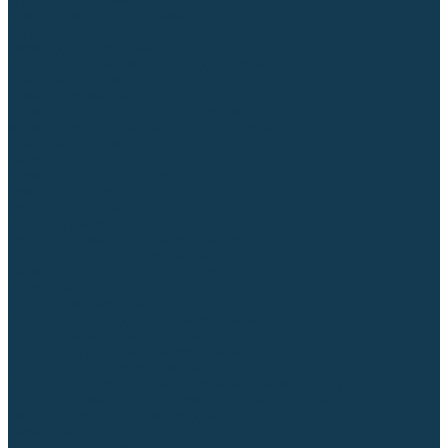
Гусаки TIG (головки, кнопки)
Соединители быстросъемные
Штуцеры
Переходники, разъёмы
Запчасти и комплектующие для сварки
Комплектующие ММА
Клеммы заземления
Кабельная продукция (вилки, розетки)
Аксессуары для автоматической сварки
Комплектующие SPOT
Сварочная химия
Спрей (от налипания брызг) и паста
Средства по уходу за металлом
Охлаждающая жидкость
Молотки сварщика
Приспособления для сварочных работ
Блоки жидкостного охлаждения
Тележки для сварочных аппаратов
Механизмы подачи и запчасти к ним
Подающие механизмы
Запчасти для подающих механизмов
Клапаны электромагнитные
Ролики для подающих механизмов
Дистанционное управление
Машинки для заточки вольфрамовых электродов
Вытяжная вентиляция (горелки с дымоотсосом)
Печи для прокалки электродов
Термопеналы