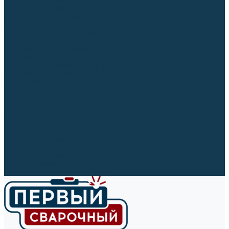
Ленты абразивные (для шлифмашин)
Корончатые сверла и штифты
Твёрдосплавные борфрезы
Щетки технические, щетки-крацовки
Резьбонарезной инструмент
Сверла, коронки и буры
Полировальные материалы
Полировальные круги
Войлочные полировальные круги
Фетровые полировальные круги
Муслиновые полировальные круги
Cизалевые полировальные круги
Полировальные головки
Полировальные валики
Щётки для чистки кругов
Полировальные пасты
Наборы для обработки (полировки)
Сварочные аппараты
Материалы для сварки
Плазменная резка (CUT)
Средства защиты
Газосварочное оборудование