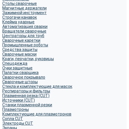
Столы сварочные
Магнитные держатели
Зажимной инструмент
Строгачи канавок
Клейма ударные
Автоматизация сварки
Вращатели сварочные
Центраторы для труб
Сварочные каретки
Промышленные роботы
Средства защиты
Сварочные маски
Краги, перчатки, руковицы
Спецодежда
Очки защитные
Палатки сварщика
Сварочное покрывало
Сварочные шторы
Стекла и комплектующие для масок
Респираторы и фильтры
Плазменная резка (CUT)
Источники (CUT)
Станки плазменной резки
Плазмотроны
Комплектующие для плазмотронов
Сопла CUT
Электроды CUT
Экраны