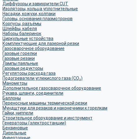
Диффузоры и завихрители CUT
Изоляторы, кольца уплотнительные
Насадки, кожухи, колпаки
Головы, основания плазмотронов
Корпусы, разъёмы
Шлейфы, кабеля
Наборы балеринок
Циркульные устройства
Комплектующие для лазерной резки
Газосварочное оборудование
Газовые горелки
Газовые резаки
Лампы паяльные
Газовые редукторы
Регуляторы расхода газа
Подогреватели углекислого газа (CO₂)
Манометры
Дополнительное газосварочное оборудование
Рукава, шланги, соединители
Баллоны
Переносные машины термической резки
Мундштуки для резаков и наконечники к горелкам
Гайки, ниппели
Строительное оборудование и инструмент
Генераторы (электростанции)
Бензиновые
Дизельные
Инверторные