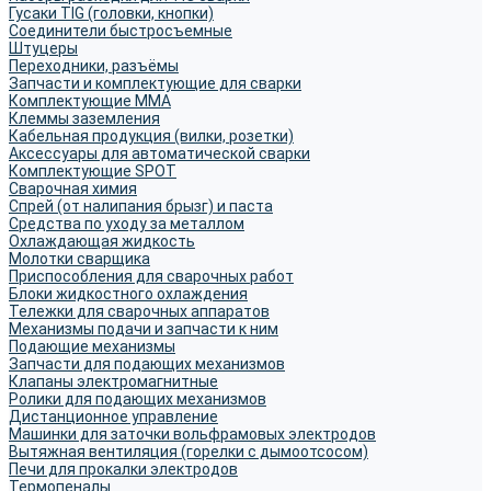
Гусаки TIG (головки, кнопки)
Соединители быстросъемные
Штуцеры
Переходники, разъёмы
Запчасти и комплектующие для сварки
Комплектующие ММА
Клеммы заземления
Кабельная продукция (вилки, розетки)
Аксессуары для автоматической сварки
Комплектующие SPOT
Сварочная химия
Спрей (от налипания брызг) и паста
Средства по уходу за металлом
Охлаждающая жидкость
Молотки сварщика
Приспособления для сварочных работ
Блоки жидкостного охлаждения
Тележки для сварочных аппаратов
Механизмы подачи и запчасти к ним
Подающие механизмы
Запчасти для подающих механизмов
Клапаны электромагнитные
Ролики для подающих механизмов
Дистанционное управление
Машинки для заточки вольфрамовых электродов
Вытяжная вентиляция (горелки с дымоотсосом)
Печи для прокалки электродов
Термопеналы