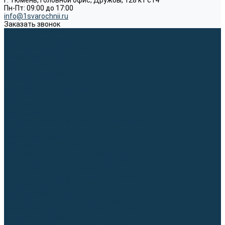
г. Тюмень, Головной офис, Дружбы, 128 к1 ст4
Пн-Пт: 09:00 до 17:00
info@1svarochnii.ru
Заказать звонок
Каталог товаров
Сварочные аппараты
Полуавтоматы (MIG-MAG)
Инверторы (MMA)
Аргонодуговые (TIG)
Выпрямители, реостаты
Точечная (SPOT)
Материалы для сварочных работ
Сварочная проволока
Электроды
Присадочные прутки
Вольфрамовые электроды (неплавящиеся)
Припои
Сварочные горелки
MIG горелки для полуавтомата
TIG горелки для аргонодуговой сварки
Расходные части к горелкам MIG-MAG
Расходные части к горелкам TIG
Запчасти и комплектующие для сварки
Комплектующие ММА
Клеммы заземления
Кабельная продукция (вилки, розетки)
Аксессуары для автоматической сварки
Комплектующие SPOT