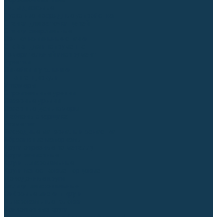
Торцовочные пилы
Пилы дисковые
Пусковые и зарядные устройства
Станки для заточки цепей
Станки сверлильные
Ленточнопильные станки
Стойки для инструмента
Измерительный инструмент
Рулетки
Линейки и угольники
Штангенциркули
Угломеры
Строительные уровни
Лазерные уровни
Лазерные дальномеры
Шаблоны сварщика
Разметка
Расходные материалы и оснастка
Абразивные материалы
Круги отрезные по металлу
Круги зачистные
Круги шлифовальные
Круги лепестковые торцевые
Доводочные круги
Валики шлифовальные
Фибровые диски и круги
Шлифовальные головки
Конволютные круги