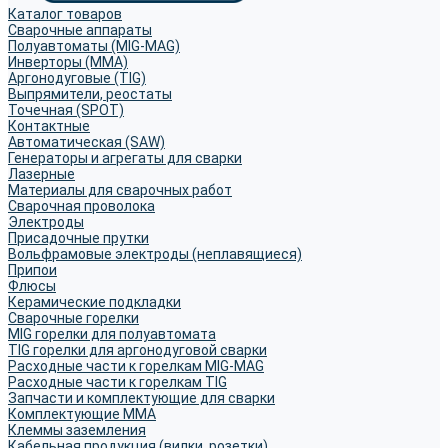
Каталог товаров
Сварочные аппараты
Полуавтоматы (MIG-MAG)
Инверторы (MMA)
Аргонодуговые (TIG)
Выпрямители, реостаты
Точечная (SPOT)
Контактные
Автоматическая (SAW)
Генераторы и агрегаты для сварки
Лазерные
Материалы для сварочных работ
Сварочная проволока
Электроды
Присадочные прутки
Вольфрамовые электроды (неплавящиеся)
Припои
Флюсы
Керамические подкладки
Сварочные горелки
MIG горелки для полуавтомата
TIG горелки для аргонодуговой сварки
Расходные части к горелкам MIG-MAG
Расходные части к горелкам TIG
Запчасти и комплектующие для сварки
Комплектующие ММА
Клеммы заземления
Кабельная продукция (вилки, розетки)