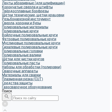
Ленты абразивные (для шлифмашин)
Корончатые сверла и штифты
Твёрдосплавные борфрезы
Щетки технические, щетки-крацовки
Резьбонарезной инструмент
Сверла, коронки и буры
Полировальные материалы
Полировальные круги
Войлочные полировальные круги
Фетровые полировальные круги
Муслиновые полировальные круги
Cизалевые полировальные круги
Полировальные головки
Полировальные валики
Щётки для чистки кругов
Полировальные пасты
Наборы для обработки (полировки)
Сварочные аппараты
Материалы для сварки
Плазменная резка (CUT)
Средства защиты
Газосварочное оборудование
Поиск