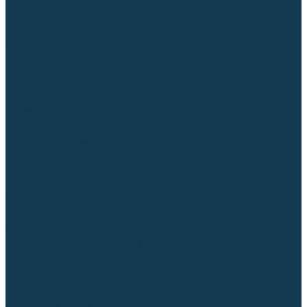
Регуляторы расхода газа
Строительное оборудование и инструмент
Генераторы (электростанции)
Пневмоинструмент
Аккумуляторный инструмент
Сетевой инструмент
Измерительный инструмент
Рулетки
Линейки и угольники
Штангенциркули
Угломеры
Строительные уровни
Расходные материалы и оснастка
Абразивные материалы
Корончатые сверла и штифты
Твёрдосплавные борфрезы
Щетки технические, щетки-крацовки
Резьбонарезной инструмент
Сварочные аппараты
Материалы для сварки
Плазменная резка (CUT)
Средства защиты
Газосварочное оборудование
...
Каталог товаров
Сварочные аппараты
Полуавтоматы (MIG-MAG)
Инверторы (MMA)