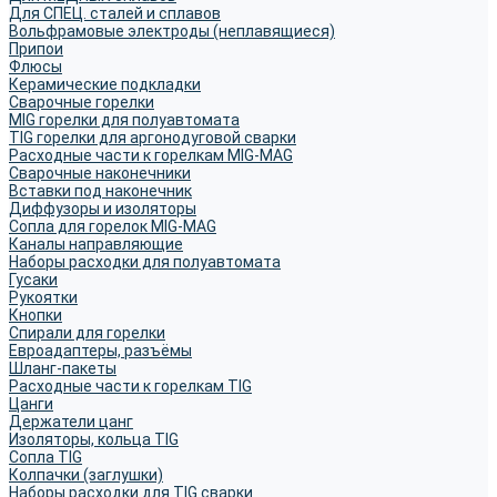
Для СПЕЦ. сталей и сплавов
Вольфрамовые электроды (неплавящиеся)
Припои
Флюсы
Керамические подкладки
Сварочные горелки
MIG горелки для полуавтомата
TIG горелки для аргонодуговой сварки
Расходные части к горелкам MIG-MAG
Сварочные наконечники
Вставки под наконечник
Диффузоры и изоляторы
Сопла для горелок MIG-MAG
Каналы направляющие
Наборы расходки для полуавтомата
Гусаки
Рукоятки
Кнопки
Спирали для горелки
Евроадаптеры, разъёмы
Шланг-пакеты
Расходные части к горелкам TIG
Цанги
Держатели цанг
Изоляторы, кольца TIG
Сопла TIG
Колпачки (заглушки)
Наборы расходки для TIG сварки