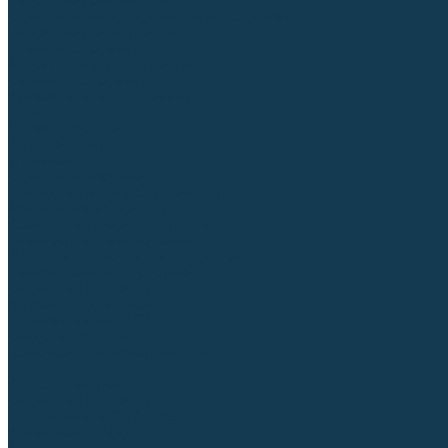
Регуляторы расхода газа
Строительное оборудование и инструмент
Генераторы (электростанции)
Пневмоинструмент
Аккумуляторный инструмент
Сетевой инструмент
Измерительный инструмент
Рулетки
Линейки и угольники
Штангенциркули
Угломеры
Строительные уровни
Расходные материалы и оснастка
Абразивные материалы
Корончатые сверла и штифты
Твёрдосплавные борфрезы
Щетки технические, щетки-крацовки
Резьбонарезной инструмент
Сварочные аппараты
Материалы для сварки
Плазменная резка (CUT)
Средства защиты
Газосварочное оборудование
...
Каталог товаров
Сварочные аппараты
Полуавтоматы (MIG-MAG)
Инверторы (MMA)