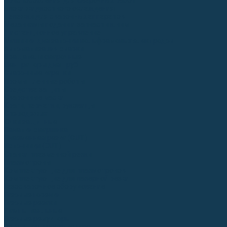
Приспособления для сварочных работ
Блоки жидкостного охлаждения
Тележки для сварочных аппаратов
Механизмы подачи и запчасти к ним
Дистанционное управление
Машинки для заточки вольфрамовых электродов
Автоматизация сварки
Вращатели сварочные
Центраторы для труб
Сварочные каретки
Промышленные роботы
Средства защиты
Сварочные маски
Краги, перчатки, руковицы
Спецодежда
Очки защитные
Палатки сварщика
Плазменная резка (CUT)
Источники (CUT)
Станки плазменной резки
Плазмотроны
Комплектующие для плазмотронов
Комплектующие для лазерной резки
Газосварочное оборудование
Газовые горелки
Газовые резаки
Лампы паяльные
Газовые редукторы