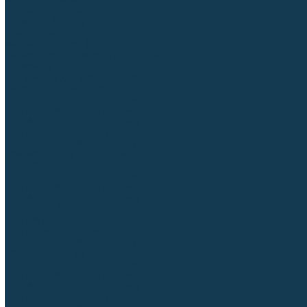
Аргонодуговые (TIG)
Выпрямители, реостаты
Точечная (SPOT)
Контактные
Автоматическая (SAW)
Генераторы и агрегаты для сварки
Лазерные
Материалы для сварочных работ
Сварочная проволока
Для УГЛЕРОДИСТЫХ сталей
Для НЕРЖАВЕЮЩИХ сталей
Для АЛЮМИНИЕВЫХ сплавов
Для МЕДНЫХ сплавов
Для СПЕЦ. сталей и сплавов
Самозащитная (порошковая)
Электроды
Для УГЛЕРОДИСТЫХ сталей
Для НЕРЖАВЕЮЩИХ сталей
Для АЛЮМИНИЕВЫХ сплавов
Для ЧУГУНА
Для НАПЛАВКИ
Для РЕЗКИ (угольные)
Для СПЕЦ. сталей и сплавов
Присадочные прутки
Для УГЛЕРОДИСТЫХ сталей
Для НЕРЖАВЕЮЩИХ сталей
Для АЛЮМИНИЕВЫХ сплавов
Для МЕДНЫХ сплавов