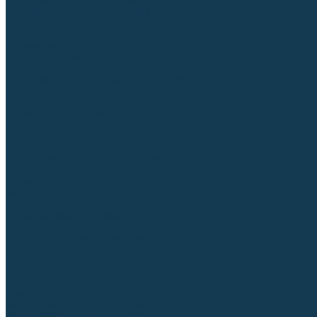
Для СПЕЦ. сталей и сплавов
Вольфрамовые электроды (неплавящиеся)
Припои
Флюсы
Керамические подкладки
Сварочные горелки
MIG горелки для полуавтомата
TIG горелки для аргонодуговой сварки
Расходные части к горелкам MIG-MAG
Сварочные наконечники
Вставки под наконечник
Диффузоры и изоляторы
Сопла для горелок MIG-MAG
Каналы направляющие
Наборы расходки для полуавтомата
Гусаки
Рукоятки
Кнопки
Спирали для горелки
Евроадаптеры, разъёмы
Шланг-пакеты
Расходные части к горелкам TIG
Цанги
Держатели цанг
Изоляторы, кольца TIG
Сопла TIG
Колпачки (заглушки)
Наборы расходки для TIG сварки