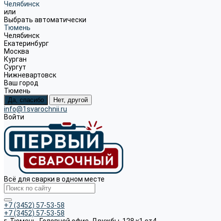
Челябинск
или
Выбрать автоматически
Тюмень
Челябинск
Екатеринбург
Москва
Курган
Сургут
Нижневартовск
Ваш город
Тюмень
Да, спасибо
Нет, другой
info@1svarochnii.ru
Войти
Всё для сварки в одном месте
+7 (3452) 57-53-58
+7 (3452) 57-53-58