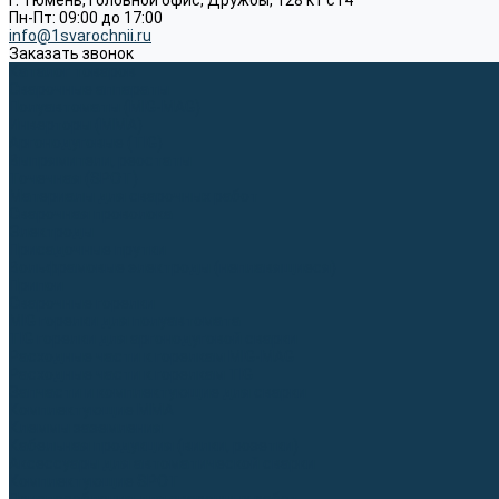
г. Тюмень, Головной офис, Дружбы, 128 к1 ст4
Пн-Пт: 09:00 до 17:00
info@1svarochnii.ru
Заказать звонок
Каталог товаров
Сварочные аппараты
Полуавтоматы (MIG-MAG)
Инверторы (MMA)
Аргонодуговые (TIG)
Выпрямители, реостаты
Точечная (SPOT)
Материалы для сварочных работ
Сварочная проволока
Электроды
Присадочные прутки
Вольфрамовые электроды (неплавящиеся)
Припои
Сварочные горелки
MIG горелки для полуавтомата
TIG горелки для аргонодуговой сварки
Расходные части к горелкам MIG-MAG
Расходные части к горелкам TIG
Запчасти и комплектующие для сварки
Комплектующие ММА
Клеммы заземления
Кабельная продукция (вилки, розетки)
Аксессуары для автоматической сварки
Комплектующие SPOT